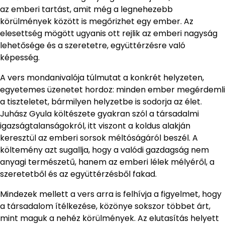
az emberi tartást, amit még a legnehezebb
körülmények között is megőrizhet egy ember. Az
elesettség mögött ugyanis ott rejlik az emberi nagyság
lehetősége és a szeretetre, együttérzésre való
képesség.
A vers mondanivalója túlmutat a konkrét helyzeten,
egyetemes üzenetet hordoz: minden ember megérdemli
a tiszteletet, bármilyen helyzetbe is sodorja az élet.
Juhász Gyula költészete gyakran szól a társadalmi
igazságtalanságokról, itt viszont a koldus alakján
keresztül az emberi sorsok méltóságáról beszél. A
költemény azt sugallja, hogy a valódi gazdagság nem
anyagi természetű, hanem az emberi lélek mélyéről, a
szeretetből és az együttérzésből fakad.
Mindezek mellett a vers arra is felhívja a figyelmet, hogy
a társadalom ítélkezése, közönye sokszor többet árt,
mint maguk a nehéz körülmények. Az elutasítás helyett