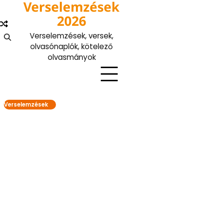
Verselemzések
Skip
to
2026
content
Verselemzések, versek,
olvasónaplók, kötelező
olvasmányok
Verselemzések