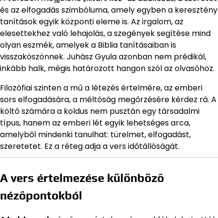
és az elfogadás szimbóluma, amely egyben a keresztény
tanítások egyik központi eleme is. Az irgalom, az
elesettekhez való lehajolás, a szegények segítése mind
olyan eszmék, amelyek a Biblia tanításaiban is
visszaköszönnek. Juhász Gyula azonban nem prédikál,
inkább halk, mégis határozott hangon szól az olvasóhoz.
Filozófiai szinten a mű a létezés értelmére, az emberi
sors elfogadására, a méltóság megőrzésére kérdez rá. A
költő számára a koldus nem pusztán egy társadalmi
típus, hanem az emberi lét egyik lehetséges arca,
amelyből mindenki tanulhat: türelmet, elfogadást,
szeretetet. Ez a réteg adja a vers időtállóságát.
A vers értelmezése különböző
nézőpontokból