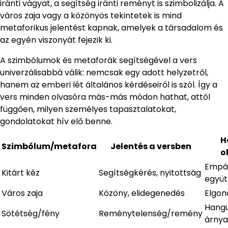
iránti vágyat, a segítség iránti reményt is szimbolizálja. A
város zaja vagy a közönyös tekintetek is mind
metaforikus jelentést kapnak, amelyek a társadalom és
az egyén viszonyát fejezik ki.
A szimbólumok és metaforák segítségével a vers
univerzálisabbá válik: nemcsak egy adott helyzetről,
hanem az emberi lét általános kérdéseiről is szól. Így a
vers minden olvasóra más-más módon hathat, attól
függően, milyen személyes tapasztalatokat,
gondolatokat hív elő benne.
H
Szimbólum/metafora
Jelentés a versben
o
Empát
Kitárt kéz
Segítségkérés, nyitottság
együt
Város zaja
Közöny, elidegenedés
Elgon
Hangu
Sötétség/fény
Reménytelenség/remény
árnya