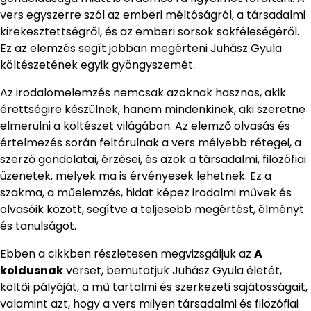
vers egyszerre szól az emberi méltóságról, a társadalmi
kirekesztettségről, és az emberi sorsok sokféleségéről.
Ez az elemzés segít jobban megérteni Juhász Gyula
költészetének egyik gyöngyszemét.
Az irodalomelemzés nemcsak azoknak hasznos, akik
érettségire készülnek, hanem mindenkinek, aki szeretne
elmerülni a költészet világában. Az elemző olvasás és
értelmezés során feltárulnak a vers mélyebb rétegei, a
szerző gondolatai, érzései, és azok a társadalmi, filozófiai
üzenetek, melyek ma is érvényesek lehetnek. Ez a
szakma, a műelemzés, hidat képez irodalmi művek és
olvasóik között, segítve a teljesebb megértést, élményt
és tanulságot.
Ebben a cikkben részletesen megvizsgáljuk az
A
koldusnak
verset, bemutatjuk Juhász Gyula életét,
költői pályáját, a mű tartalmi és szerkezeti sajátosságait,
valamint azt, hogy a vers milyen társadalmi és filozófiai