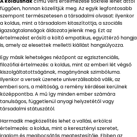
A koldusnak
című vers értelmezése sokféle lehet attól
függően, honnan közelítjük meg. Az egyik legfontosabb
szempont természetesen a társadalmi olvasat: ilyenkor
a koldus, mint a társadalom kitaszítottja, a szociális
igazságtalanságok áldozata jelenik meg. Ezt az
értelmezést erősíti a költő empatikus, együttérző hangja
is, amely az elesettek melletti kiállást hangsúlyozza.
Egy másik lehetséges nézőpont az egzisztenciális,
filozófiai értelmezés: a koldus, mint az emberi lét végső
kiszolgáltatottságának, magányának szimbóluma.
Ilyenkor a versek üzenete univerzálisabbá válik, az
emberi sors, a méltóság, a remény kérdései kerülnek
középpontba. A mű így minden ember számára
tanulságos, függetlenül anyagi helyzetétől vagy
társadalmi státuszától.
Harmadik megközelítés lehet a vallási, erkölcsi
értelmezés: a koldus, mint a keresztényi szeretet,
irgalom és megbocsátás megtestesítője. Ebben az