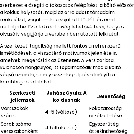
szerkezet elősegíti a fokozatos felépítést: a költő először
a koldus helyzetét, majd az erre adott társadalmi
reakciókat, végül pedig a saját attitűdjét, érzéseit
mutatja be. Ez a fokozatosság lehetővé teszi, hogy az
olvasó is végigjárja a versben bemutatott lelki utat.
A szerkezeti tagoltság mellett fontos a refrénszerű
ismétlődések, a visszatérő motívumok jelenléte is,
amelyek megerősítik az üzenetet. A vers zárlata
különösen hangsúlyos, itt fogalmazódik meg a költő
végső üzenete, amely összefoglalja és elmélyíti a
korábbi gondolatokat.
Szerkezeti
Juhász Gyula: A
Jelentőség
jellemzők
koldusnak
Versszakok
Fokozatosság
4-5 (változó)
száma
érzékeltetése
Sorok száma
Egyszerűség,
4 (általában)
versszakonként
áttekinthetőség