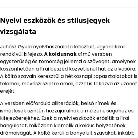
Nyelvi eszközök és stílusjegyek
vizsgálata
Juhász Gyula nyelvhasználata letisztult, ugyanakkor
rendkívül kifejező.
A koldusnak
című versben
egyszerűség és tömörség jellemzi a szöveget, amelynek
köszönhetően a lírai beszéd közvetlenül hat az olvasóra.
A költő szavain keresztül a hétköznapi tapasztalatokat is
felemeli, művészi szintre emeli, ezzel is fokozva az üzenet
erejét.
A versben előforduló alliterációk, belső rímek és
ismétlések szintén hozzájárulnak a mű zeneiségéhez és
kifejezőerejéhez. Ezek a nyelvi eszközök erősítik a lírai
hangulatot, miközben kiemelik a koldus helyzetének
drámaiságát. A költő kerüli a bonyolult szavakat, inkább