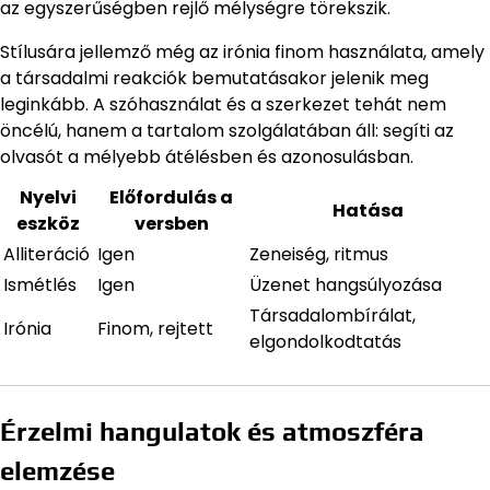
az egyszerűségben rejlő mélységre törekszik.
Stílusára jellemző még az irónia finom használata, amely
a társadalmi reakciók bemutatásakor jelenik meg
leginkább. A szóhasználat és a szerkezet tehát nem
öncélú, hanem a tartalom szolgálatában áll: segíti az
olvasót a mélyebb átélésben és azonosulásban.
Nyelvi
Előfordulás a
Hatása
eszköz
versben
Alliteráció
Igen
Zeneiség, ritmus
Ismétlés
Igen
Üzenet hangsúlyozása
Társadalombírálat,
Irónia
Finom, rejtett
elgondolkodtatás
Érzelmi hangulatok és atmoszféra
elemzése