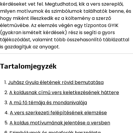
kérdéseket vet fel. Megtudhatod, kik a vers szereplői,
milyen motívumok és szimbólumok találhatók benne, és
hogy miként illeszkedik ez a költemény a szerző
életművébe. Az elemzés végén egy tízpontos GYIK
(gyakran ismételt kérdések) rész is segíti a gyors
tájékozódást, valamint több összehasonlító táblázattal
is gazdagítjuk az anyagot.
Tartalomjegyzék
Juhász Gyula életének rövid bemutatása
A koldusnak című vers keletkezésének háttere
A mű fő témája és mondanivalója
A vers szerkezeti felépítésének elemzése
A koldus motívumának jelentése a versben
Szimbólumok és metaforák használata