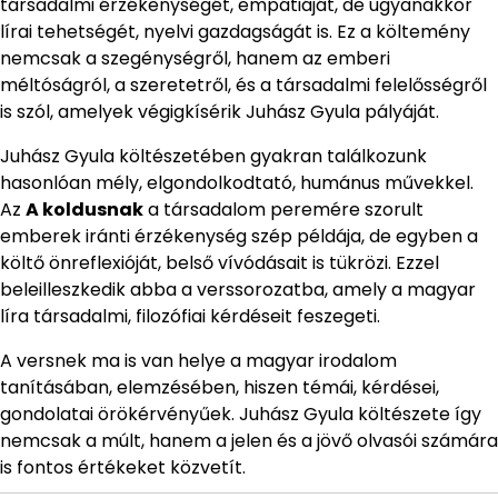
társadalmi érzékenységét, empátiáját, de ugyanakkor
lírai tehetségét, nyelvi gazdagságát is. Ez a költemény
nemcsak a szegénységről, hanem az emberi
méltóságról, a szeretetről, és a társadalmi felelősségről
is szól, amelyek végigkísérik Juhász Gyula pályáját.
Juhász Gyula költészetében gyakran találkozunk
hasonlóan mély, elgondolkodtató, humánus művekkel.
Az
A koldusnak
a társadalom peremére szorult
emberek iránti érzékenység szép példája, de egyben a
költő önreflexióját, belső vívódásait is tükrözi. Ezzel
beleilleszkedik abba a verssorozatba, amely a magyar
líra társadalmi, filozófiai kérdéseit feszegeti.
A versnek ma is van helye a magyar irodalom
tanításában, elemzésében, hiszen témái, kérdései,
gondolatai örökérvényűek. Juhász Gyula költészete így
nemcsak a múlt, hanem a jelen és a jövő olvasói számára
is fontos értékeket közvetít.