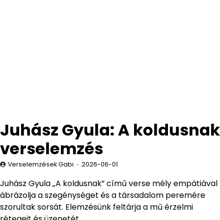
Juhász Gyula: A koldusnak
verselemzés
Verselemzések Gabi
2026-06-01
Juhász Gyula „A koldusnak” című verse mély empátiával
ábrázolja a szegénységet és a társadalom peremére
szorultak sorsát. Elemzésünk feltárja a mű érzelmi
rétegeit és üzenetét.