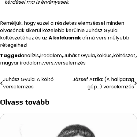
kérdései ma is érvényesek.
Reméljük, hogy ezzel a részletes elemzéssel minden
olvasónak sikerül közelebb kerülnie Juhász Gyula
költészetéhez és az
A koldusnak
című vers mélyebb
rétegeihez!
Tagged
analízis
,
irodalom
,
Juhász Gyula
,
koldus
,
költészet
,
magyar irodalom
,
vers
,
verselemzés
Juhász Gyula: A költő
József Attila: (A hallgatag
Bejegyzés
verselemzés
gép…) verselemzés
navigáció
Olvass tovább