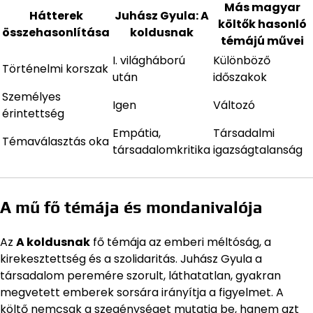
Más magyar
Hátterek
Juhász Gyula: A
költők hasonló
összehasonlítása
koldusnak
témájú művei
I. világháború
Különböző
Történelmi korszak
után
időszakok
Személyes
Igen
Változó
érintettség
Empátia,
Társadalmi
Témaválasztás oka
társadalomkritika
igazságtalanság
A mű fő témája és mondanivalója
Az
A koldusnak
fő témája az emberi méltóság, a
kirekesztettség és a szolidaritás. Juhász Gyula a
társadalom peremére szorult, láthatatlan, gyakran
megvetett emberek sorsára irányítja a figyelmet. A
költő nemcsak a szegénységet mutatja be, hanem azt