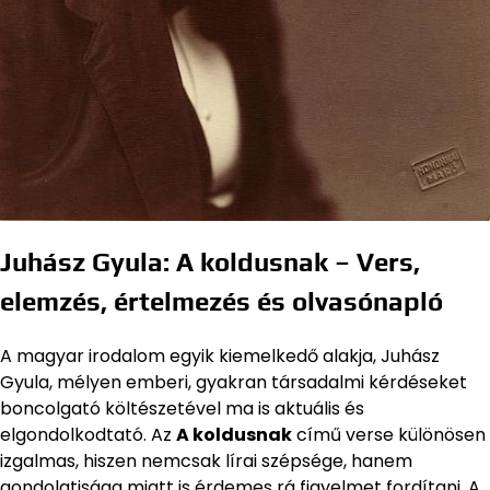
Juhász Gyula: A koldusnak – Vers,
elemzés, értelmezés és olvasónapló
A magyar irodalom egyik kiemelkedő alakja, Juhász
Gyula, mélyen emberi, gyakran társadalmi kérdéseket
boncolgató költészetével ma is aktuális és
elgondolkodtató. Az
A koldusnak
című verse különösen
izgalmas, hiszen nemcsak lírai szépsége, hanem
gondolatisága miatt is érdemes rá figyelmet fordítani. A