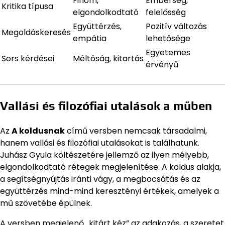
Finom,
Emberség,
Kritika típusa
elgondolkodtató
felelősség
Együttérzés,
Pozitív változás
Megoldáskeresés
empátia
lehetősége
Egyetemes
Sors kérdései
Méltóság, kitartás
érvényű
Vallási és filozófiai utalások a műben
Az
A koldusnak
című versben nemcsak társadalmi,
hanem vallási és filozófiai utalásokat is találhatunk.
Juhász Gyula költészetére jellemző az ilyen mélyebb,
elgondolkodtató rétegek megjelenítése. A koldus alakja,
a segítségnyújtás iránti vágy, a megbocsátás és az
együttérzés mind-mind keresztényi értékek, amelyek a
mű szövetébe épülnek.
A versben megjelenő „kitárt kéz” az adakozás, a szeretet