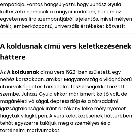
empátiája. Fontos hangsúlyozni, hogy Juhász Gyula
költészete nemcsak a magyar irodalom, hanem az
egyetemes líra szempontjából is jelentős, mivel mélyen
átélt, emberközpontú, univerzális értékeket közvetít.
A koldusnak című vers keletkezésének
háttere
Az
A koldusnak
című vers 1922-ben született, egy
nehéz korszakban, amikor Magyarország a világháború
utáni válsággal és társadalmi feszültségekkel nézett
szembe. Juhász Gyula ekkor már ismert költő volt, de
magánéleti válságai, depressziója és a társadalmi
igazságtalanságok iránt érzékeny lelke mély nyomot
hagytak világképén. A vers keletkezésének hátterében
tehát egyszerre találjuk meg a személyes és a
történelmi motívumokat.