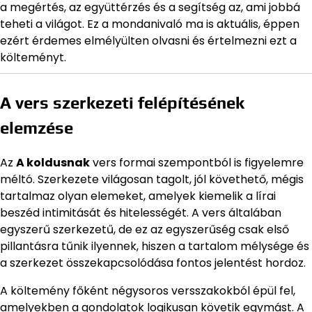
a megértés, az együttérzés és a segítség az, ami jobbá
teheti a világot. Ez a mondanivaló ma is aktuális, éppen
ezért érdemes elmélyülten olvasni és értelmezni ezt a
költeményt.
A vers szerkezeti felépítésének
elemzése
Az
A koldusnak
vers formai szempontból is figyelemre
méltó. Szerkezete világosan tagolt, jól követhető, mégis
tartalmaz olyan elemeket, amelyek kiemelik a lírai
beszéd intimitását és hitelességét. A vers általában
egyszerű szerkezetű, de ez az egyszerűség csak első
pillantásra tűnik ilyennek, hiszen a tartalom mélysége és
a szerkezet összekapcsolódása fontos jelentést hordoz.
A költemény főként négysoros versszakokból épül fel,
amelyekben a gondolatok logikusan követik egymást. A