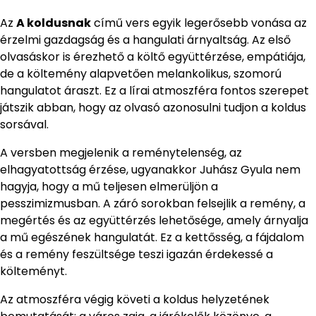
Az
A koldusnak
című vers egyik legerősebb vonása az
érzelmi gazdagság és a hangulati árnyaltság. Az első
olvasáskor is érezhető a költő együttérzése, empátiája,
de a költemény alapvetően melankolikus, szomorú
hangulatot áraszt. Ez a lírai atmoszféra fontos szerepet
játszik abban, hogy az olvasó azonosulni tudjon a koldus
sorsával.
A versben megjelenik a reménytelenség, az
elhagyatottság érzése, ugyanakkor Juhász Gyula nem
hagyja, hogy a mű teljesen elmerüljön a
pesszimizmusban. A záró sorokban felsejlik a remény, a
megértés és az együttérzés lehetősége, amely árnyalja
a mű egészének hangulatát. Ez a kettősség, a fájdalom
és a remény feszültsége teszi igazán érdekessé a
költeményt.
Az atmoszféra végig követi a koldus helyzetének