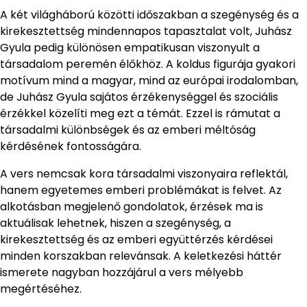
A két világháború közötti időszakban a szegénység és a
kirekesztettség mindennapos tapasztalat volt, Juhász
Gyula pedig különösen empatikusan viszonyult a
társadalom peremén élőkhöz. A koldus figurája gyakori
motívum mind a magyar, mind az európai irodalomban,
de Juhász Gyula sajátos érzékenységgel és szociális
érzékkel közelíti meg ezt a témát. Ezzel is rámutat a
társadalmi különbségek és az emberi méltóság
kérdésének fontosságára.
A vers nemcsak kora társadalmi viszonyaira reflektál,
hanem egyetemes emberi problémákat is felvet. Az
alkotásban megjelenő gondolatok, érzések ma is
aktuálisak lehetnek, hiszen a szegénység, a
kirekesztettség és az emberi együttérzés kérdései
minden korszakban relevánsak. A keletkezési háttér
ismerete nagyban hozzájárul a vers mélyebb
megértéséhez.