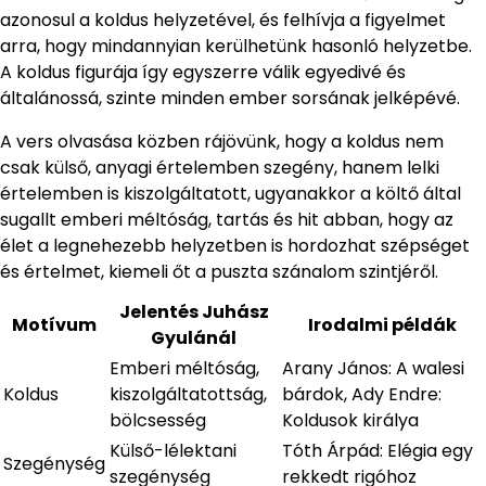
azonosul a koldus helyzetével, és felhívja a figyelmet
arra, hogy mindannyian kerülhetünk hasonló helyzetbe.
A koldus figurája így egyszerre válik egyedivé és
általánossá, szinte minden ember sorsának jelképévé.
A vers olvasása közben rájövünk, hogy a koldus nem
csak külső, anyagi értelemben szegény, hanem lelki
értelemben is kiszolgáltatott, ugyanakkor a költő által
sugallt emberi méltóság, tartás és hit abban, hogy az
élet a legnehezebb helyzetben is hordozhat szépséget
és értelmet, kiemeli őt a puszta szánalom szintjéről.
Jelentés Juhász
Motívum
Irodalmi példák
Gyulánál
Emberi méltóság,
Arany János: A walesi
Koldus
kiszolgáltatottság,
bárdok, Ady Endre:
bölcsesség
Koldusok királya
Külső-lélektani
Tóth Árpád: Elégia egy
Szegénység
szegénység
rekkedt rigóhoz