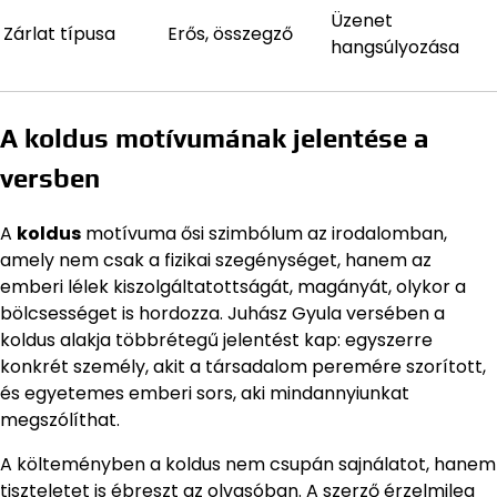
Üzenet
Zárlat típusa
Erős, összegző
hangsúlyozása
A koldus motívumának jelentése a
versben
A
koldus
motívuma ősi szimbólum az irodalomban,
amely nem csak a fizikai szegénységet, hanem az
emberi lélek kiszolgáltatottságát, magányát, olykor a
bölcsességet is hordozza. Juhász Gyula versében a
koldus alakja többrétegű jelentést kap: egyszerre
konkrét személy, akit a társadalom peremére szorított,
és egyetemes emberi sors, aki mindannyiunkat
megszólíthat.
A költeményben a koldus nem csupán sajnálatot, hanem
tiszteletet is ébreszt az olvasóban. A szerző érzelmileg