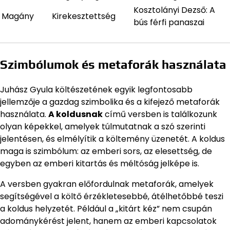
Kosztolányi Dezső: A
Magány
Kirekesztettség
bús férfi panaszai
Szimbólumok és metaforák használata
Juhász Gyula költészetének egyik legfontosabb
jellemzője a gazdag szimbolika és a kifejező metaforák
használata.
A koldusnak
című versben is találkozunk
olyan képekkel, amelyek túlmutatnak a szó szerinti
jelentésen, és elmélyítik a költemény üzenetét. A koldus
maga is szimbólum: az emberi sors, az elesettség, de
egyben az emberi kitartás és méltóság jelképe is.
A versben gyakran előfordulnak metaforák, amelyek
segítségével a költő érzékletesebbé, átélhetőbbé teszi
a koldus helyzetét. Például a „kitárt kéz” nem csupán
adománykérést jelent, hanem az emberi kapcsolatok