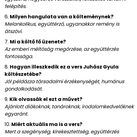
felépítés.
Milyen hangulata van a költeménynek?
Melankolikus, együttérző, ugyanakkor remény is
átszövi.
Mi a költő fő üzenete?
Az emberi méltóság megőrzése, az együttérzés
fontossága.
Hogyan illeszkedik ez a vers Juhász Gyula
költészetébe?
Jól példázza társadalmi érzékenységét, humánus
gondolkodását.
Kik olvassák el ezt a művet?
Ajánlott diákoknak, tanároknak, irodalomkedvelőknek
egyaránt.
Miért aktuális ma is a vers?
Mert a szegénység, kirekesztettség, együttérzés