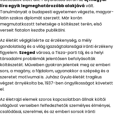
líra egyik legmeghatározóbb alakjává
vált.
Tanulmányait a budapesti egyetemen végezte, magyar-
latin szakos diplomát szerzett. Már korán
megmutatkozott tehetsége a költészet terén, első
verseit fiatalon kezdte publikálni.
Az életét végigkísérte az érzékenység, a mély
gondolatiság és a világ igazságtalanságai iránti érzékeny
figyelem.
Szeged
városa, a Tisza-parti táj, és a helyi
társadalmi problémák jelentősen befolyásolták
költészetét. Műveiben gyakran jelentek meg az emberi
sors, a magány, a fájdalom, ugyanakkor a szépség és a
szeretet motívumai is. Juhász Gyula életét tragikus
végzet árnyékolta be, 1937-ben öngyilkosságot követett
el.
Az életrajzi elemek szoros kapcsolatban állnak költői
világával: verseiben felfedezhetők személyes élményei,
csalódásai, szerelmei, és az emberi sorsok iránti