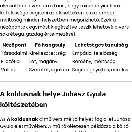
olvasatban a vers arra tanít, hogy mindannyiunknak
kötelessége segíteni az elesetteken, és az emberi
méltóság minden helyzetben megőrizhető. Ezek a
nézőpontok egymást kiegészítve teszik lehetővé a vers
sokrétegű, gazdag értelmezését.
Nézőpont
Fő hangsúly
Lehetséges tanulság
Társadalmi
Kirekesztettség
Empátia, felelősség
Filozófiai
Lét, magány
Remény, méltóság
Vallási
Szeretet, irgalom
Segítségnyújtás, erkölcs
A koldusnak helye Juhász Gyula
költészetében
Az
A koldusnak
című vers méltó helyet foglal el Juhász
Gyula életművében. A mű tökéletesen példázza a költő