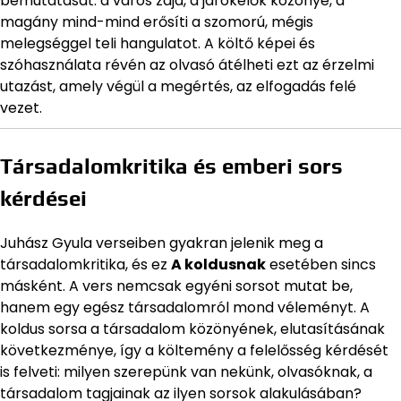
bemutatását: a város zaja, a járókelők közönye, a
magány mind-mind erősíti a szomorú, mégis
melegséggel teli hangulatot. A költő képei és
szóhasználata révén az olvasó átélheti ezt az érzelmi
utazást, amely végül a megértés, az elfogadás felé
vezet.
Társadalomkritika és emberi sors
kérdései
Juhász Gyula verseiben gyakran jelenik meg a
társadalomkritika, és ez
A koldusnak
esetében sincs
másként. A vers nemcsak egyéni sorsot mutat be,
hanem egy egész társadalomról mond véleményt. A
koldus sorsa a társadalom közönyének, elutasításának
következménye, így a költemény a felelősség kérdését
is felveti: milyen szerepünk van nekünk, olvasóknak, a
társadalom tagjainak az ilyen sorsok alakulásában?