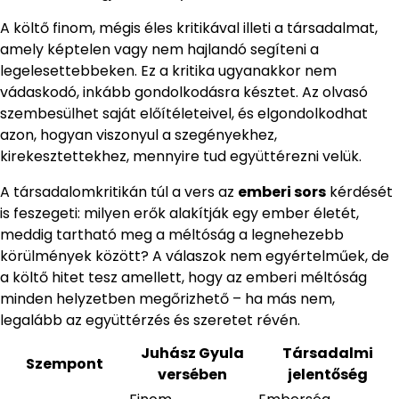
A költő finom, mégis éles kritikával illeti a társadalmat,
amely képtelen vagy nem hajlandó segíteni a
legelesettebbeken. Ez a kritika ugyanakkor nem
vádaskodó, inkább gondolkodásra késztet. Az olvasó
szembesülhet saját előítéleteivel, és elgondolkodhat
azon, hogyan viszonyul a szegényekhez,
kirekesztettekhez, mennyire tud együttérezni velük.
A társadalomkritikán túl a vers az
emberi sors
kérdését
is feszegeti: milyen erők alakítják egy ember életét,
meddig tartható meg a méltóság a legnehezebb
körülmények között? A válaszok nem egyértelműek, de
a költő hitet tesz amellett, hogy az emberi méltóság
minden helyzetben megőrizhető – ha más nem,
legalább az együttérzés és szeretet révén.
Juhász Gyula
Társadalmi
Szempont
versében
jelentőség