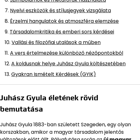
Nyelvi eszközök és stílusjegyek vizsgálata
Érzelmi hangulatok és atmoszféra elemzése
Társadalomkritika és emberi sors kérdései
Vallási és filozófiai utalások a műben
A vers értelmezése különböző nézőpontokból
A koldusnak helye Juhász Gyula költészetében
Gyakran Ismételt Kérdések (GYIK)
Juhász Gyula életének rövid
bemutatása
Juhász Gyula 1883-ban született Szegeden, egy olyan
korszakban, amikor a magyar társadalom jelentős
változások előtt állt. Pályafutása során az
új magyar