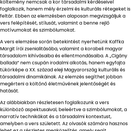
költemény nemcsak a kor társadalmi kérdéseivel
foglalkozik, hanem mély érzelmi és kulturális rétegeket is
feltár. Ebben az elemzésben alaposan megvizsgáljuk a
vers felépítését, stílusát, valamint a benne rejlő
motívumokat és szimbólumokat.
A vers elemzése során betekintést nyerhetünk Kaffka
Margit írói zsenialitásába, valamint a korabeli magyar
társadalom kihívásaiba és ellentmondásaiba. A „Cigány
ballada” nem csupán irodalmi alkotás, hanem egyfajta
tükörképe a XX. század eleji Magyarország kulturális és
társadalmi dinamikáinak. Az elemzés segíthet jobban
megérteni a költőnő életművének jelentőségét és
hatását.
Az alábbiakban részletesen foglalkozunk a vers
különböző aspektusaival, beleértve a szimbólumokat, a
narratív technikákat és a társadalmi kontextust,
amelyben a vers született. Az olvasók számára hasznos
lehet ez a részletes megközelítés, amely segít