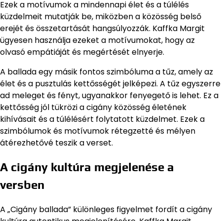
Ezek a motívumok a mindennapi élet és a túlélés
küzdelmeit mutatják be, miközben a közösség belső
erejét és összetartását hangsúlyozzák. Kaffka Margit
ügyesen használja ezeket a motívumokat, hogy az
olvasó empátiáját és megértését elnyerje.
A ballada egy másik fontos szimbóluma a tűz, amely az
élet és a pusztulás kettősségét jelképezi. A tűz egyszerre
ad meleget és fényt, ugyanakkor fenyegető is lehet. Ez a
kettősség jól tükrözi a cigány közösség életének
kihívásait és a túlélésért folytatott küzdelmet. Ezek a
szimbólumok és motívumok rétegzetté és mélyen
átérezhetővé teszik a verset.
A cigány kultúra megjelenése a
versben
A „Cigány ballada” különleges figyelmet fordít a cigány