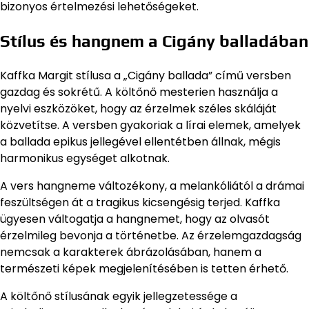
bizonyos értelmezési lehetőségeket.
Stílus és hangnem a Cigány balladában
Kaffka Margit stílusa a „Cigány ballada” című versben
gazdag és sokrétű. A költőnő mesterien használja a
nyelvi eszközöket, hogy az érzelmek széles skáláját
közvetítse. A versben gyakoriak a lírai elemek, amelyek
a ballada epikus jellegével ellentétben állnak, mégis
harmonikus egységet alkotnak.
A vers hangneme változékony, a melankóliától a drámai
feszültségen át a tragikus kicsengésig terjed. Kaffka
ügyesen váltogatja a hangnemet, hogy az olvasót
érzelmileg bevonja a történetbe. Az érzelemgazdagság
nemcsak a karakterek ábrázolásában, hanem a
természeti képek megjelenítésében is tetten érhető.
A költőnő stílusának egyik jellegzetessége a