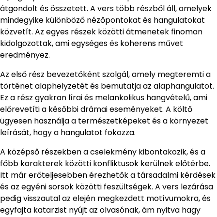
átgondolt és összetett. A vers több részből áll, amelyek
mindegyike különböző nézőpontokat és hangulatokat
közvetít. Az egyes részek közötti átmenetek finoman
kidolgozottak, ami egységes és koherens művet
eredményez.
Az első rész bevezetőként szolgál, amely megteremti a
történet alaphelyzetét és bemutatja az alaphangulatot.
Ez a rész gyakran lírai és melankolikus hangvételű, ami
előrevetíti a későbbi drámai eseményeket. A költő
ügyesen használja a természetképeket és a környezet
leírását, hogy a hangulatot fokozza.
A középső részekben a cselekmény kibontakozik, és a
főbb karakterek közötti konfliktusok kerülnek előtérbe.
Itt már erőteljesebben érezhetők a társadalmi kérdések
és az egyéni sorsok közötti feszültségek. A vers lezárása
pedig visszautal az elején megkezdett motívumokra, és
egyfajta katarzist nyújt az olvasónak, ám nyitva hagy