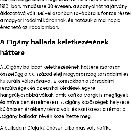
1918-ban, mindössze 38 évesen, a spanyolnátha járvány
áldozatává vált. Művei azonban továbbra is fontos részei
a magyar irodalmi kánonnak, és hatásuk a mai napig
érezhető az irodalomban.
A Cigány ballada keletkezésének
háttere
A „Cigány ballada” keletkezésének háttere szorosan
összefügg a XX. század eleji Magyarország társadalmi és
kulturális változásaival. E korszakban a társadalmi
feszültségek és az etnikai kérdések egyre
hangsúlyosabbá váltak, amit Kaffka Margit is megfigyelt
és műveiben értelmezett. A cigány közösségek helyzete
különösen érzékeny téma volt, és Kaffka ezt a témát a
„Cigány ballada” révén közelítette meg.
A ballada műfaja különösen alkalmas volt Kaffka