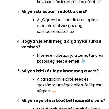
közösség és identitás kérdései.
Milyen stílusban íródott a vers?
A „Cigány ballada” lírai és epikus
elemeket ötvöz gazdag
szimbolizmussal. ✍️
Hogyan jelenik meg a cigány kultúra a
versben?
Hitelesen ábrázolja a zene, tánc és
közösségi élet elemeit.
Milyen kritikát fogalmaz meg a vers?
A társadalmi előítéletek és
igazságtalanságok elleni fellépést
sürgeti.
Milyen nyelvi eszközöket használ a vers?
Metaforák, szimbólumok és zenei