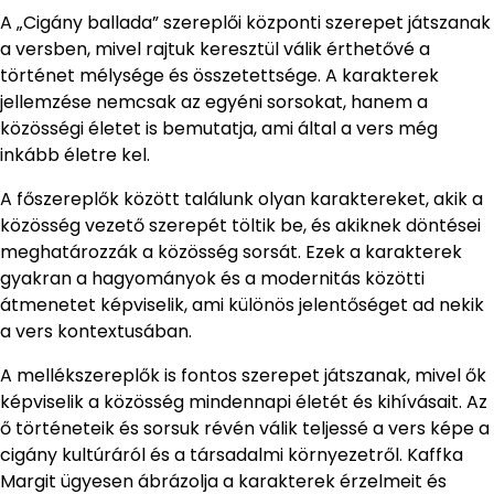
A „Cigány ballada” szereplői központi szerepet játszanak
a versben, mivel rajtuk keresztül válik érthetővé a
történet mélysége és összetettsége. A karakterek
jellemzése nemcsak az egyéni sorsokat, hanem a
közösségi életet is bemutatja, ami által a vers még
inkább életre kel.
A főszereplők között találunk olyan karaktereket, akik a
közösség vezető szerepét töltik be, és akiknek döntései
meghatározzák a közösség sorsát. Ezek a karakterek
gyakran a hagyományok és a modernitás közötti
átmenetet képviselik, ami különös jelentőséget ad nekik
a vers kontextusában.
A mellékszereplők is fontos szerepet játszanak, mivel ők
képviselik a közösség mindennapi életét és kihívásait. Az
ő történeteik és sorsuk révén válik teljessé a vers képe a
cigány kultúráról és a társadalmi környezetről. Kaffka
Margit ügyesen ábrázolja a karakterek érzelmeit és