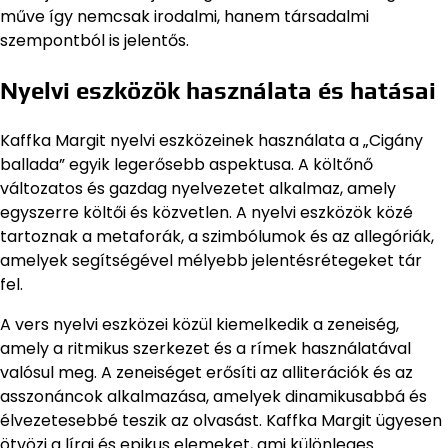
műve így nemcsak irodalmi, hanem társadalmi
szempontból is jelentős.
Nyelvi eszközök használata és hatásai
Kaffka Margit nyelvi eszközeinek használata a „Cigány
ballada” egyik legerősebb aspektusa. A költőnő
változatos és gazdag nyelvezetet alkalmaz, amely
egyszerre költői és közvetlen. A nyelvi eszközök közé
tartoznak a metaforák, a szimbólumok és az allegóriák,
amelyek segítségével mélyebb jelentésrétegeket tár
fel.
A vers nyelvi eszközei közül kiemelkedik a zeneiség,
amely a ritmikus szerkezet és a rímek használatával
valósul meg. A zeneiséget erősíti az alliterációk és az
asszonáncok alkalmazása, amelyek dinamikusabbá és
élvezetesebbé teszik az olvasást. Kaffka Margit ügyesen
ötvözi a lírai és epikus elemeket, ami különleges