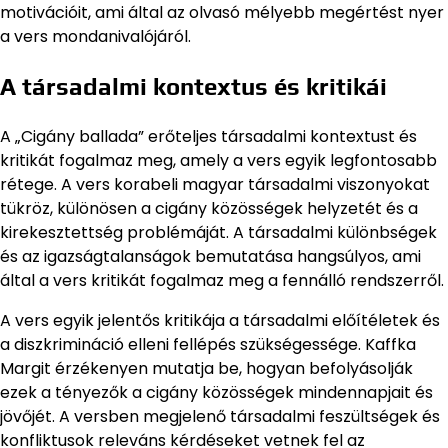
motivációit, ami által az olvasó mélyebb megértést nyer
a vers mondanivalójáról.
A társadalmi kontextus és kritikái
A „Cigány ballada” erőteljes társadalmi kontextust és
kritikát fogalmaz meg, amely a vers egyik legfontosabb
rétege. A vers korabeli magyar társadalmi viszonyokat
tükröz, különösen a cigány közösségek helyzetét és a
kirekesztettség problémáját. A társadalmi különbségek
és az igazságtalanságok bemutatása hangsúlyos, ami
által a vers kritikát fogalmaz meg a fennálló rendszerről.
A vers egyik jelentős kritikája a társadalmi előítéletek és
a diszkrimináció elleni fellépés szükségessége. Kaffka
Margit érzékenyen mutatja be, hogyan befolyásolják
ezek a tényezők a cigány közösségek mindennapjait és
jövőjét. A versben megjelenő társadalmi feszültségek és
konfliktusok releváns kérdéseket vetnek fel az