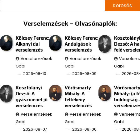
Keresés
Verselemzések – Olvasónaplók:
Kölcsey Ferenc:
Kölcsey Ferenc:
Kosztolány
Alkonyi dal
Andalgások
Dezső: A ha
verselemzés
verselemzés
felé versel
Verselemzések
Verselemzések
Verselem
Gabi
Gabi
Gabi
2026-08-10
2026-08-09
2026-08
Kosztolányi
Vörösmarty
Vörösmart
Dezső: A
Mihály: A
Mihály: (a f
gyászmenet jő
féltékeny
boldogság
verselemzés
verselemzés
verselemzé
Verselemzések
Verselemzések
Verselem
Gabi
Gabi
Gabi
2026-08-07
2026-08-06
2026-08