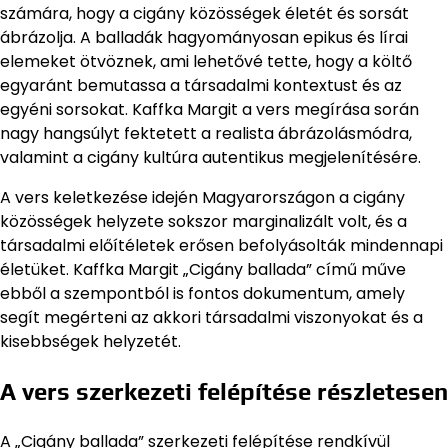
számára, hogy a cigány közösségek életét és sorsát
ábrázolja. A balladák hagyományosan epikus és lírai
elemeket ötvöznek, ami lehetővé tette, hogy a költő
egyaránt bemutassa a társadalmi kontextust és az
egyéni sorsokat. Kaffka Margit a vers megírása során
nagy hangsúlyt fektetett a realista ábrázolásmódra,
valamint a cigány kultúra autentikus megjelenítésére.
A vers keletkezése idején Magyarországon a cigány
közösségek helyzete sokszor marginalizált volt, és a
társadalmi előítéletek erősen befolyásolták mindennapi
életüket. Kaffka Margit „Cigány ballada” című műve
ebből a szempontból is fontos dokumentum, amely
segít megérteni az akkori társadalmi viszonyokat és a
kisebbségek helyzetét.
A vers szerkezeti felépítése részletesen
A „Cigány ballada” szerkezeti felépítése rendkívül