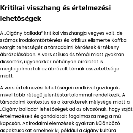
Kritikai visszhang és értelmezési
lehetőségek
A „Cigány ballada” kritikai visszhangja vegyes volt, de
számos irodalomtörténész és kritikus elismerte Kaffka
Margit tehetségét a társadalmi kérdések érzékeny
ábrázolásában. A vers stílusa és témái miatt gyakran
dicsérték, ugyanakkor néhányan bírálatot is
megfogalmaztak az ábrázolt témák összetettsége
miatt.
A vers értelmezési lehetőségei rendkívül gazdagok,
mivel több rétegű jelentéstartalommal rendelkezik. A
társadalmi kontextus és a karakterek mélysége miatt a
„Cigány ballada” lehetőséget ad az olvasónak, hogy saját
értelmezéseit és gondolatait fogalmazza meg a mű
kapcsán. Az irodalmi elemzések gyakran különböző
aspektusokat emelnek ki, például a cigány kultúra