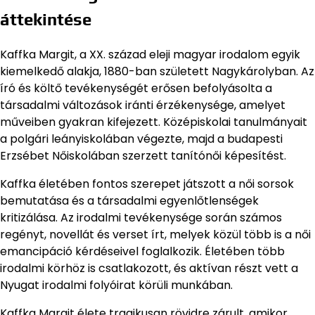
áttekintése
Kaffka Margit, a XX. század eleji magyar irodalom egyik
kiemelkedő alakja, 1880-ban született Nagykárolyban. Az
író és költő tevékenységét erősen befolyásolta a
társadalmi változások iránti érzékenysége, amelyet
műveiben gyakran kifejezett. Középiskolai tanulmányait
a polgári leányiskolában végezte, majd a budapesti
Erzsébet Nőiskolában szerzett tanítónői képesítést.
Kaffka életében fontos szerepet játszott a női sorsok
bemutatása és a társadalmi egyenlőtlenségek
kritizálása. Az irodalmi tevékenysége során számos
regényt, novellát és verset írt, melyek közül több is a női
emancipáció kérdéseivel foglalkozik. Életében több
irodalmi körhöz is csatlakozott, és aktívan részt vett a
Nyugat irodalmi folyóirat körüli munkában.
Kaffka Margit élete tragikusan rövidre zárult, amikor