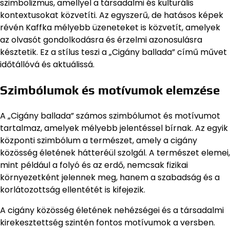
szimbolizmus, amellyel a társadalmi és kulturális
kontextusokat közvetíti. Az egyszerű, de hatásos képek
révén Kaffka mélyebb üzeneteket is közvetít, amelyek
az olvasót gondolkodásra és érzelmi azonosulásra
késztetik. Ez a stílus teszi a „Cigány ballada” című művet
időtállóvá és aktuálissá.
Szimbólumok és motívumok elemzése
A „Cigány ballada” számos szimbólumot és motívumot
tartalmaz, amelyek mélyebb jelentéssel bírnak. Az egyik
központi szimbólum a természet, amely a cigány
közösség életének hátteréül szolgál. A természet elemei,
mint például a folyó és az erdő, nemcsak fizikai
környezetként jelennek meg, hanem a szabadság és a
korlátozottság ellentétét is kifejezik.
A cigány közösség életének nehézségei és a társadalmi
kirekesztettség szintén fontos motívumok a versben.