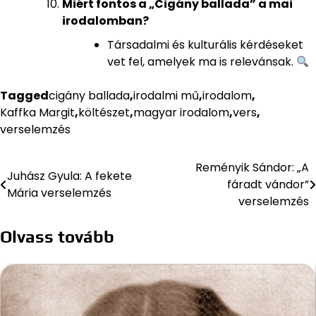
Miért fontos a „Cigány ballada” a mai
irodalomban?
Társadalmi és kulturális kérdéseket
vet fel, amelyek ma is relevánsak.
Tagged
cigány ballada
,
irodalmi mű
,
irodalom
,
Kaffka Margit
,
költészet
,
magyar irodalom
,
vers
,
verselemzés
Reményik Sándor: „A
Bejegyzés
Juhász Gyula: A fekete
fáradt vándor”
Mária verselemzés
navigáció
verselemzés
Olvass tovább