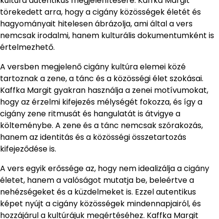
kultúra autentikus megjelenítésére. Kaffka Margit
törekedett arra, hogy a cigány közösségek életét és
hagyományait hitelesen ábrázolja, ami által a vers
nemcsak irodalmi, hanem kulturális dokumentumként is
értelmezhető.
A versben megjelenő cigány kultúra elemei közé
tartoznak a zene, a tánc és a közösségi élet szokásai.
Kaffka Margit gyakran használja a zenei motívumokat,
hogy az érzelmi kifejezés mélységét fokozza, és így a
cigány zene ritmusát és hangulatát is átvigye a
költeménybe. A zene és a tánc nemcsak szórakozás,
hanem az identitás és a közösségi összetartozás
kifejeződése is.
A vers egyik erőssége az, hogy nem idealizálja a cigány
életet, hanem a valóságot mutatja be, beleértve a
nehézségeket és a küzdelmeket is. Ezzel autentikus
képet nyújt a cigány közösségek mindennapjairól, és
hozzájárul a kultúrájuk megértéséhez. Kaffka Margit