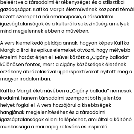
beleértve a társadalmi érzékenységet és a stilisztikai
gazdagságot. Kaffka Margit életművének központi témái
között szerepel a női emancipáció, a társadalmi
igazságtalanságok és a kulturális sokszínűség, amelyek
mind megjelennek ebben a művében.
A vers kiemelkedő példája annak, hogyan képes Kaffka
Margit a lírai és epikus elemeket ötvözni, hogy mélyebb
érzelmi hatást érjen el. Művei között a „Cigány ballada”
különösen fontos, mert a cigány közösségek életének
érzékeny ábrázolásával új perspektívákat nyitott meg a
magyar irodalomban.
Kaffka Margit életművében a „Cigány ballada” nemcsak
irodalmi, hanem társadalmi szempontból is jelentős
helyet foglal el. A vers hozzájárul a kisebbségek
hangjának megjelenítéséhez és a társadalmi
igazságtalanságok elleni fellépéshez, ami által a költőnő
munkássága a mai napig releváns és inspiráló.