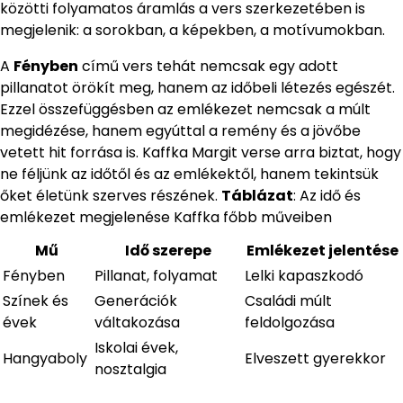
közötti folyamatos áramlás a vers szerkezetében is
megjelenik: a sorokban, a képekben, a motívumokban.
A
Fényben
című vers tehát nemcsak egy adott
pillanatot örökít meg, hanem az időbeli létezés egészét.
Ezzel összefüggésben az emlékezet nemcsak a múlt
megidézése, hanem egyúttal a remény és a jövőbe
vetett hit forrása is. Kaffka Margit verse arra biztat, hogy
ne féljünk az időtől és az emlékektől, hanem tekintsük
őket életünk szerves részének.
Táblázat
: Az idő és
emlékezet megjelenése Kaffka főbb műveiben
Mű
Idő szerepe
Emlékezet jelentése
Fényben
Pillanat, folyamat
Lelki kapaszkodó
Színek és
Generációk
Családi múlt
évek
váltakozása
feldolgozása
Iskolai évek,
Hangyaboly
Elveszett gyerekkor
nosztalgia