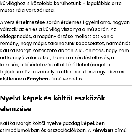
külvilághoz is közelebb kerülhetünk – legalábbis erre
mutat rá a vers zárlata.
A vers értelmezése során érdemes figyelni arra, hogyan
változik az én és a külvilág viszonya a mű során. Az
elidegenedés, a magány érzése mellett ott van a
remény, hogy mégis találhatunk kapcsolatot, harmóniát.
Kaffka Margit költészete abban is különleges, hogy nem
ad könnyű válaszokat, hanem a kérdésfeltevés, a
keresés, a kísérletezés által kínál lehetőséget a
fejlődésre. Ez a személyes útkeresés teszi egyedivé és
időtlenné a
Fényben
című verset is.
Nyelvi képek és költői eszközök
elemzése
Kaffka Margit költői nyelve gazdag képekben,
szimbólumokban és asszociációkban. A
Fényben
című