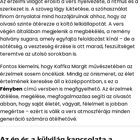
Az érzelmi világot erősíti a vers nyelvezete, a ritmus és a
szerkezet is. A szöveg lágy lüktetése, a szóhasználat
finom árnyalatai mind hozzájárulnak ahhoz, hogy az
olvasó szinte átérezze a költő lelkiállapotát. A vers
végén általában megjelenik a megbékélés, a remény
halvány sugara, amely egyfajta feloldozást kínál – de a
sötétség, a veszteség érzése is ott marad, feszültséget
teremtve az utolsó sorokban is.
Fontos kiemelni, hogy Kaffka Margit művészetében az
érzelmek sosem öncélúak. Mindig az önismeret, az élet
értelmének keresése áll a középpontban, s ez a
Fényben
című versben is megfigyelhető. Az érzelmek
átélése, megélése, megfogalmazása segíti az olvasót
abban, hogy saját életét, vágyait, félelmeit is jobban
megértse – ezért is válik a vers atmoszférája minden
generáció számára átélhetővé.
Az én és a külvilág kapcsolata a