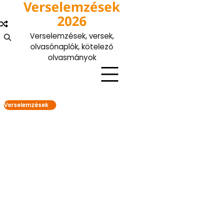
Verselemzések
Skip
to
2026
content
Verselemzések, versek,
olvasónaplók, kötelező
olvasmányok
Verselemzések