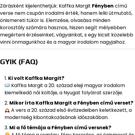
Zárásként kijelenthetjük: Kaffka Margit
Fényben
című
verse nem csupán irodalmi érték, hanem lelki útmutató,
önismereti tükör is. Elemzése, olvasása minden
korosztály számára hasznos, hiszen segít mélyebben
megérteni érzéseinket, vágyainkat, s egy kicsit közelebb
vinni önmagunkhoz és a magyar irodalom nagyjaihoz.
GYIK (FAQ)
Ki volt Kaffka Margit?
Kaffka Margit a 20. század eleji magyar irodalom
kiemelkedő női költője, a Nyugat folyóirat szerzője.
Mikor írta Kaffka Margit a Fényben című verset?
A vers a 20. század első évtizedeiben keletkezett, a
modernség kibontakozásának időszakában.
Mi a fő témája a Fényben című versnek?
A fő téma a remény, fény keresése, az önismeret és