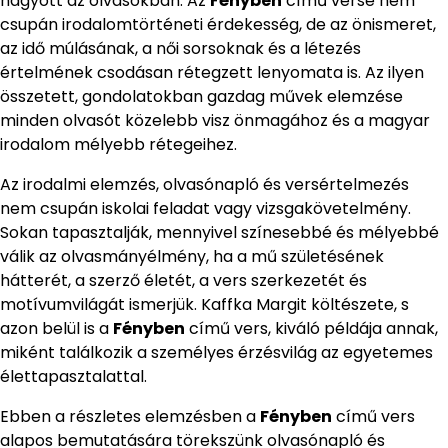
hagyott az olvasókban. Az
Fényben
című verse nem
csupán irodalomtörténeti érdekesség, de az önismeret,
az idő múlásának, a női sorsoknak és a létezés
értelmének csodásan rétegzett lenyomata is. Az ilyen
összetett, gondolatokban gazdag művek elemzése
minden olvasót közelebb visz önmagához és a magyar
irodalom mélyebb rétegeihez.
Az irodalmi elemzés, olvasónapló és versértelmezés
nem csupán iskolai feladat vagy vizsgakövetelmény.
Sokan tapasztalják, mennyivel színesebbé és mélyebbé
válik az olvasmányélmény, ha a mű születésének
hátterét, a szerző életét, a vers szerkezetét és
motívumvilágát ismerjük. Kaffka Margit költészete, s
azon belül is a
Fényben
című vers, kiváló példája annak,
miként találkozik a személyes érzésvilág az egyetemes
élettapasztalattal.
Ebben a részletes elemzésben a
Fényben
című vers
alapos bemutatására törekszünk olvasónapló és