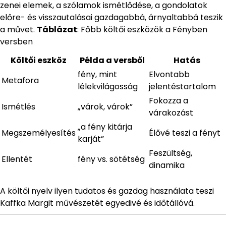
zenei elemek, a szólamok ismétlődése, a gondolatok
előre- és visszautalásai gazdagabbá, árnyaltabbá teszik
a művet.
Táblázat
: Főbb költői eszközök a Fényben
versben
Költői eszköz
Példa a versből
Hatás
fény, mint
Elvontabb
Metafora
lélekvilágosság
jelentéstartalom
Fokozza a
Ismétlés
„várok, várok”
várakozást
„a fény kitárja
Megszemélyesítés
Élővé teszi a fényt
karját”
Feszültség,
Ellentét
fény vs. sötétség
dinamika
A költői nyelv ilyen tudatos és gazdag használata teszi
Kaffka Margit művészetét egyedivé és időtállóvá.