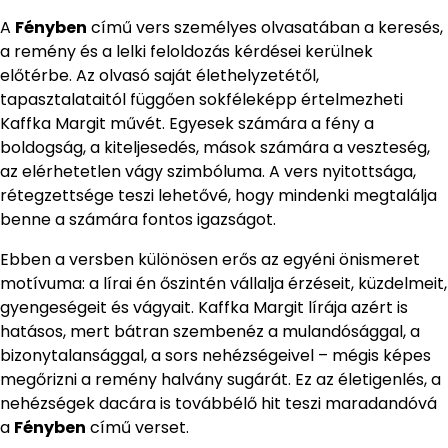
A
Fényben
című vers személyes olvasatában a keresés,
a remény és a lelki feloldozás kérdései kerülnek
előtérbe. Az olvasó saját élethelyzetétől,
tapasztalataitól függően sokféleképp értelmezheti
Kaffka Margit művét. Egyesek számára a fény a
boldogság, a kiteljesedés, mások számára a veszteség,
az elérhetetlen vágy szimbóluma. A vers nyitottsága,
rétegzettsége teszi lehetővé, hogy mindenki megtalálja
benne a számára fontos igazságot.
Ebben a versben különösen erős az egyéni önismeret
motívuma: a lírai én őszintén vállalja érzéseit, küzdelmeit,
gyengeségeit és vágyait. Kaffka Margit lírája azért is
hatásos, mert bátran szembenéz a mulandósággal, a
bizonytalansággal, a sors nehézségeivel – mégis képes
megőrizni a remény halvány sugárát. Ez az életigenlés, a
nehézségek dacára is továbbélő hit teszi maradandóvá
a
Fényben
című verset.