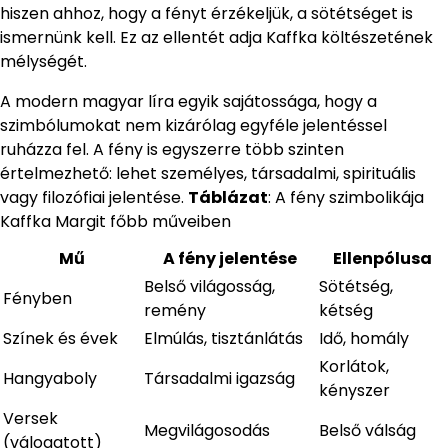
hiszen ahhoz, hogy a fényt érzékeljük, a sötétséget is
ismernünk kell. Ez az ellentét adja Kaffka költészetének
mélységét.
A modern magyar líra egyik sajátossága, hogy a
szimbólumokat nem kizárólag egyféle jelentéssel
ruházza fel. A fény is egyszerre több szinten
értelmezhető: lehet személyes, társadalmi, spirituális
vagy filozófiai jelentése.
Táblázat
: A fény szimbolikája
Kaffka Margit főbb műveiben
Mű
A fény jelentése
Ellenpólusa
Belső világosság,
Sötétség,
Fényben
remény
kétség
Színek és évek
Elmúlás, tisztánlátás
Idő, homály
Korlátok,
Hangyaboly
Társadalmi igazság
kényszer
Versek
Megvilágosodás
Belső válság
(válogatott)