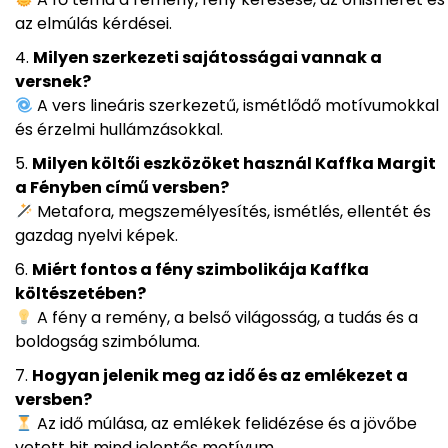
az elmúlás kérdései.
Milyen szerkezeti sajátosságai vannak a
versnek?
A vers lineáris szerkezetű, ismétlődő motívumokkal
és érzelmi hullámzásokkal.
Milyen költői eszközöket használ Kaffka Margit
a Fényben című versben?
Metafora, megszemélyesítés, ismétlés, ellentét és
gazdag nyelvi képek.
Miért fontos a fény szimbolikája Kaffka
költészetében?
A fény a remény, a belső világosság, a tudás és a
boldogság szimbóluma.
Hogyan jelenik meg az idő és az emlékezet a
versben?
Az idő múlása, az emlékek felidézése és a jövőbe
vetett hit mind jelentős motívum.