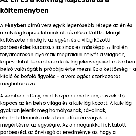
költeményben
A
Fényben
című vers egyik legerősebb rétege az én és
a külvilág kapcsolatának ábrázolása. Kaffka Margit
költészete mindig is az egyén és a világ közötti
párbeszédet kutatta, s itt sincs ez másképp. A lírai én
folyamatosan igyekszik megtalálni helyét a világban,
kapcsolatot teremteni a külvilág jelenségeivel, miközben
belső valóságát is próbálja értelmezni. Ez a kettősség – a
kifelé és befelé figyelés – a vers egész szerkezetét
meghatározza.
A versben a fény, mint központi motívum, összekötő
kapocs az én belső világa és a külvilág között. A külvilág
gyakran jelenik meg homályosnak, távolinak,
elérhetetlennek, miközben a lírai én vágyik a
megértésre, az egységre. Az önmagunkkal folytatott
párbeszéd, az önvizsgálat eredménye az, hogy a