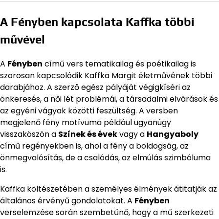
A Fényben kapcsolata Kaffka többi
művével
A
Fényben
című vers tematikailag és poétikailag is
szorosan kapcsolódik Kaffka Margit életművének többi
darabjához. A szerző egész pályáját végigkíséri az
önkeresés, a női lét problémái, a társadalmi elvárások és
az egyéni vágyak közötti feszültség. A versben
megjelenő fény motívuma például ugyanúgy
visszaköszön a
Színek és évek
vagy a
Hangyaboly
című regényekben is, ahol a fény a boldogság, az
önmegvalósítás, de a csalódás, az elmúlás szimbóluma
is.
Kaffka költészetében a személyes élmények átitatják az
általános érvényű gondolatokat. A
Fényben
verselemzése során szembetűnő, hogy a mű szerkezeti