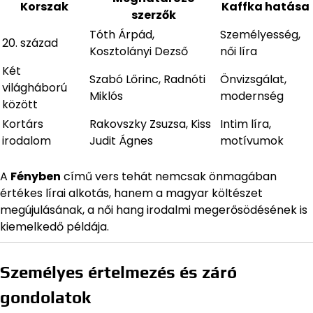
Korszak
Kaffka hatása
szerzők
Tóth Árpád,
Személyesség,
20. század
Kosztolányi Dezső
női líra
Két
Szabó Lőrinc, Radnóti
Önvizsgálat,
világháború
Miklós
modernség
között
Kortárs
Rakovszky Zsuzsa, Kiss
Intim líra,
irodalom
Judit Ágnes
motívumok
A
Fényben
című vers tehát nemcsak önmagában
értékes lírai alkotás, hanem a magyar költészet
megújulásának, a női hang irodalmi megerősödésének is
kiemelkedő példája.
Személyes értelmezés és záró
gondolatok