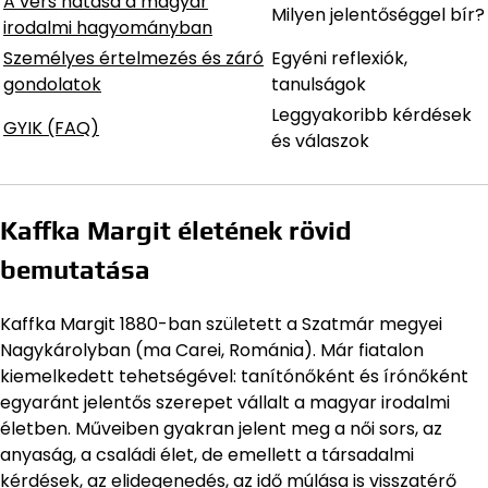
A vers hatása a magyar
Milyen jelentőséggel bír?
irodalmi hagyományban
Személyes értelmezés és záró
Egyéni reflexiók,
gondolatok
tanulságok
Leggyakoribb kérdések
GYIK (FAQ)
és válaszok
Kaffka Margit életének rövid
bemutatása
Kaffka Margit 1880-ban született a Szatmár megyei
Nagykárolyban (ma Carei, Románia). Már fiatalon
kiemelkedett tehetségével: tanítónőként és írónőként
egyaránt jelentős szerepet vállalt a magyar irodalmi
életben. Műveiben gyakran jelent meg a női sors, az
anyaság, a családi élet, de emellett a társadalmi
kérdések, az elidegenedés, az idő múlása is visszatérő