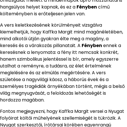
önvizsgálat mellett a mindennapok apró mozzanatai is
hangsúlyos helyet kapnak, és ez a
Fényben
című
költeményben is erőteljesen jelen van.
A vers keletkezésének körülményeit vizsgálva
kiemelhetjük, hogy Kaffka Margit mind magánéletében,
mind alkotói útján gyakran élte meg a magány, a
keresés és a várakozás pillanatait. A
Fényben
ennek a
keresésnek a lenyomata: a fény itt nemcsak konkrét,
hanem szimbolikus jelentéssel is bír, amely egyszerre
utalhat a reményre, a tudásra, az élet értelmének
meglelésére és az elmúlás megértésére. A vers
születése a nagyvilági káosz, a háborús évek és a
személyes tragédiák árnyékában történt, mégis a belső
világ megnyugvását, a feloldozás lehetőségét is
hordozza magában.
Fontos megjegyezni, hogy Kaffka Margit versei a Nyugat
folyóirat költői műhelyének szellemiségét is tükrözik. A
Nyugat szerkesztői, írótársai körében egyenrangú