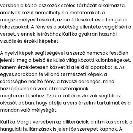
versben a költői eszközök széles tárházát alkalmazza,
amelyek közül kiemelhetjük a metaforákat, a
megszemélyesítéseket, az ismétléseket és a hangulati
fokozásokat. A fény és a sötétség ellentéte végigkíséri a
verset, s ennek leírásához Kaffka gyakran használ
vizuális és érzéki képeket.
A nyelvi képek segítségével a szerző nemcsak festőien
jeleníti meg a belső és külső világ közötti különbségeket,
hanem érzékletesen közvetíti a lelki állapotokat is. Az
egyes sorokban felvillanó természeti képek, a
sötétségbe hasító fény, a tavaszi derengés, mind
hozzájárulnak a vers atmoszférájának
megteremtéséhez. Ezek a költői eszközök segítik az
olvasót abban, hogy átélje a vers érzelmi tartalmát és a
mondanivaló mélységét.
Kaffka Margit versében az alliterációk, a ritmikus sorok, a
hangulati hullámzások is jelentős szerepet kapnak. A