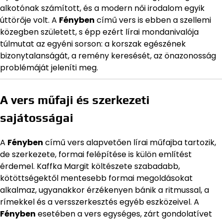
alkotónak számított, és a modern női irodalom egyik
úttörője volt. A
Fényben
című vers is ebben a szellemi
közegben született, s épp ezért lírai mondanivalója
túlmutat az egyéni sorson: a korszak egészének
bizonytalanságát, a remény keresését, az önazonosság
problémáját jeleníti meg.
A vers műfaji és szerkezeti
sajátosságai
A
Fényben
című vers alapvetően lírai műfajba tartozik,
de szerkezete, formai felépítése is külön említést
érdemel. Kaffka Margit költészete szabadabb,
kötöttségektől mentesebb formai megoldásokat
alkalmaz, ugyanakkor érzékenyen bánik a ritmussal, a
rímekkel és a versszerkesztés egyéb eszközeivel. A
Fényben
esetében a vers egységes, zárt gondolatívet