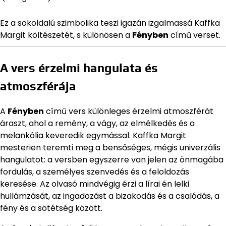
Ez a sokoldalú szimbolika teszi igazán izgalmassá Kaffka
Margit költészetét, s különösen a
Fényben
című verset.
A vers érzelmi hangulata és
atmoszférája
A
Fényben
című vers különleges érzelmi atmoszférát
áraszt, ahol a remény, a vágy, az elmélkedés és a
melankólia keveredik egymással. Kaffka Margit
mesterien teremti meg a bensőséges, mégis univerzális
hangulatot: a versben egyszerre van jelen az önmagába
fordulás, a személyes szenvedés és a feloldozás
keresése. Az olvasó mindvégig érzi a lírai én lelki
hullámzását, az ingadozást a bizakodás és a csalódás, a
fény és a sötétség között.