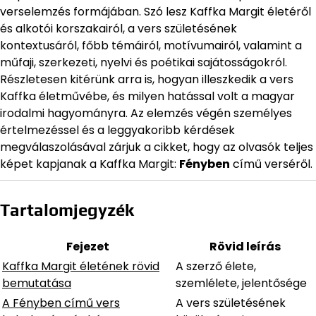
verselemzés formájában. Szó lesz Kaffka Margit életéről
és alkotói korszakairól, a vers születésének
kontextusáról, főbb témáiról, motívumairól, valamint a
műfaji, szerkezeti, nyelvi és poétikai sajátosságokról.
Részletesen kitérünk arra is, hogyan illeszkedik a vers
Kaffka életművébe, és milyen hatással volt a magyar
irodalmi hagyományra. Az elemzés végén személyes
értelmezéssel és a leggyakoribb kérdések
megválaszolásával zárjuk a cikket, hogy az olvasók teljes
képet kapjanak a Kaffka Margit:
Fényben
című verséről.
Tartalomjegyzék
Fejezet
Rövid leírás
Kaffka Margit életének rövid
A szerző élete,
bemutatása
szemlélete, jelentősége
A Fényben című vers
A vers születésének