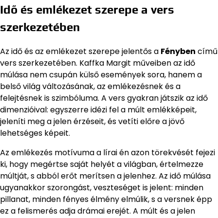
Idő és emlékezet szerepe a vers
szerkezetében
Az idő és az emlékezet szerepe jelentős a
Fényben
című
vers szerkezetében. Kaffka Margit műveiben az idő
múlása nem csupán külső események sora, hanem a
belső világ változásának, az emlékezésnek és a
felejtésnek is szimbóluma. A vers gyakran játszik az idő
dimenzióival: egyszerre idézi fel a múlt emlékképeit,
jeleníti meg a jelen érzéseit, és vetíti előre a jövő
lehetséges képeit.
Az emlékezés motívuma a lírai én azon törekvését fejezi
ki, hogy megértse saját helyét a világban, értelmezze
múltját, s abból erőt merítsen a jelenhez. Az idő múlása
ugyanakkor szorongást, veszteséget is jelent: minden
pillanat, minden fényes élmény elmúlik, s a versnek épp
ez a felismerés adja drámai erejét. A múlt és a jelen