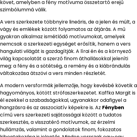
követ, amelyben a fény motívuma összetartó erejű
szimbólummá válik.
A vers szerkezete többnyire lineáris, de a jelen és múlt, a
vágy és emlékek között folyamatos az átjárás. A mű
gyakran alkalmaz ismétlődő motívumokat, amelyek
nemcsak a szerkezeti egységet erősítik, hanem a vers
hangulati világát is gazdagítják. A lírai én és a környező
világ kapcsolatát a szerző finom áthallásokkal jeleníti
meg: a fény és a sötétség, a remény és a kiábrándulás
váltakozása átszövi a vers minden részletét.
A modern versformák jellemzője, hogy kevésbé követik a
hagyományos, kötött strófaszerkezetet. Kaffka Margit is
él ezekkel a szabadságokkal, ugyanakkor odafigyel a
hangzásra és az asszociatív képekre is. Az
Fényben
című vers szerkezeti sajátosságai között a tudatos
szerkesztés, a visszatérő motívumok, az érzelmi
hullámzás, valamint a gondolatok finom, fokozatos
kibontakozása is jelentős. Minden versszak egy-egy