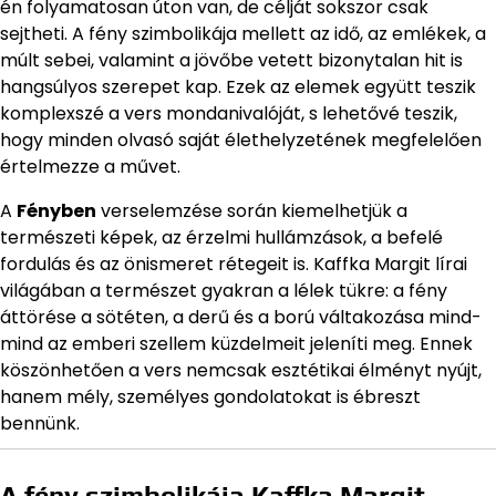
én folyamatosan úton van, de célját sokszor csak
sejtheti. A fény szimbolikája mellett az idő, az emlékek, a
múlt sebei, valamint a jövőbe vetett bizonytalan hit is
hangsúlyos szerepet kap. Ezek az elemek együtt teszik
komplexszé a vers mondanivalóját, s lehetővé teszik,
hogy minden olvasó saját élethelyzetének megfelelően
értelmezze a művet.
A
Fényben
verselemzése során kiemelhetjük a
természeti képek, az érzelmi hullámzások, a befelé
fordulás és az önismeret rétegeit is. Kaffka Margit lírai
világában a természet gyakran a lélek tükre: a fény
áttörése a sötéten, a derű és a ború váltakozása mind-
mind az emberi szellem küzdelmeit jeleníti meg. Ennek
köszönhetően a vers nemcsak esztétikai élményt nyújt,
hanem mély, személyes gondolatokat is ébreszt
bennünk.
A fény szimbolikája Kaffka Margit