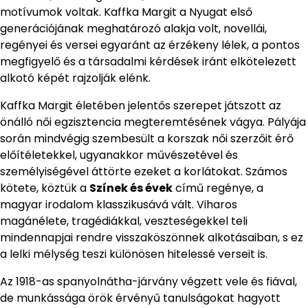
motívumok voltak. Kaffka Margit a Nyugat első
generációjának meghatározó alakja volt, novellái,
regényei és versei egyaránt az érzékeny lélek, a pontos
megfigyelő és a társadalmi kérdések iránt elkötelezett
alkotó képét rajzolják elénk.
Kaffka Margit életében jelentős szerepet játszott az
önálló női egzisztencia megteremtésének vágya. Pályája
során mindvégig szembesült a korszak női szerzőit érő
előítéletekkel, ugyanakkor művészetével és
személyiségével áttörte ezeket a korlátokat. Számos
kötete, köztük a
Színek és évek
című regénye, a
magyar irodalom klasszikusává vált. Viharos
magánélete, tragédiákkal, veszteségekkel teli
mindennapjai rendre visszaköszönnek alkotásaiban, s ez
a lelki mélység teszi különösen hitelessé verseit is.
Az 1918-as spanyolnátha-járvány végzett vele és fiával,
de munkássága örök érvényű tanulságokat hagyott