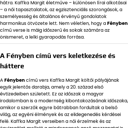
hátra. Kaffka Margit életműve – különösen lírai alkotásai
– a női tapasztalatok, az egzisztenciális szorongások, a
személyesség és általános érvényű gondolatok
harmonikus ötvözete lett. Nem véletlen, hogy a
Fényben
című verse is máig időszerű és sokak számára az
önismeret, a lelki gyarapodás forrása.
A Fényben című vers keletkezése és
háttere
A
Fényben
című vers Kaffka Margit költői pályájának
egyik jelentős darabja, amely a 20. század első
évtizedeiben született. Ez az időszak a magyar
irodalomban is a modernség kibontakozásának időszaka,
amikor a szerzők egyre bátrabban fordultak a belső
világ, az egyéni élmények és az elidegenedés kérdései
felé. Kaffka Margit verseiben a női érzelmek és az