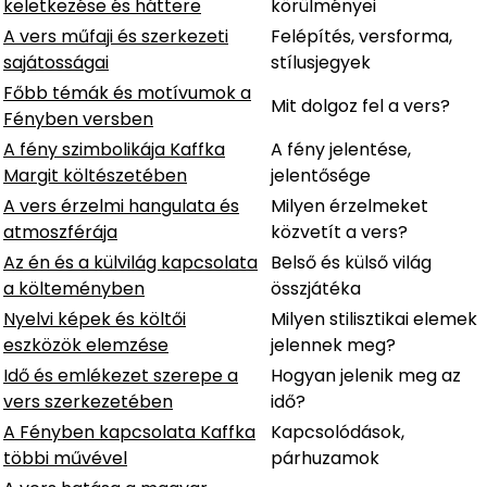
keletkezése és háttere
körülményei
A vers műfaji és szerkezeti
Felépítés, versforma,
sajátosságai
stílusjegyek
Főbb témák és motívumok a
Mit dolgoz fel a vers?
Fényben versben
A fény szimbolikája Kaffka
A fény jelentése,
Margit költészetében
jelentősége
A vers érzelmi hangulata és
Milyen érzelmeket
atmoszférája
közvetít a vers?
Az én és a külvilág kapcsolata
Belső és külső világ
a költeményben
összjátéka
Nyelvi képek és költői
Milyen stilisztikai elemek
eszközök elemzése
jelennek meg?
Idő és emlékezet szerepe a
Hogyan jelenik meg az
vers szerkezetében
idő?
A Fényben kapcsolata Kaffka
Kapcsolódások,
többi művével
párhuzamok