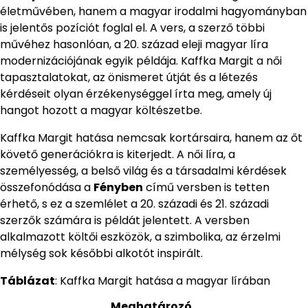
életművében, hanem a magyar irodalmi hagyományban
is jelentős pozíciót foglal el. A vers, a szerző többi
művéhez hasonlóan, a 20. század eleji magyar líra
modernizációjának egyik példája. Kaffka Margit a női
tapasztalatokat, az önismeret útját és a létezés
kérdéseit olyan érzékenységgel írta meg, amely új
hangot hozott a magyar költészetbe.
Kaffka Margit hatása nemcsak kortársaira, hanem az őt
követő generációkra is kiterjedt. A női líra, a
személyesség, a belső világ és a társadalmi kérdések
összefonódása a
Fényben
című versben is tetten
érhető, s ez a szemlélet a 20. századi és 21. századi
szerzők számára is példát jelentett. A versben
alkalmazott költői eszközök, a szimbolika, az érzelmi
mélység sok későbbi alkotót inspirált.
Táblázat
: Kaffka Margit hatása a magyar lírában
Meghatározó