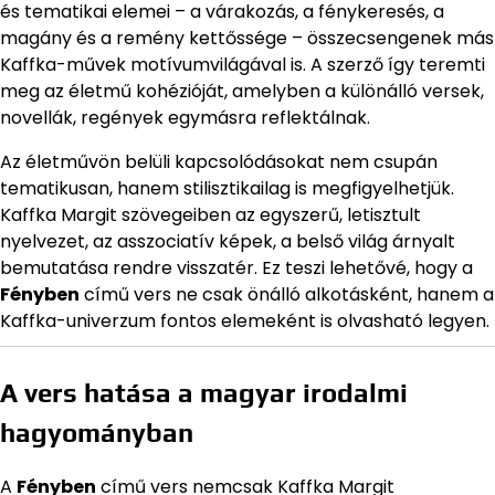
és tematikai elemei – a várakozás, a fénykeresés, a
magány és a remény kettőssége – összecsengenek más
Kaffka-művek motívumvilágával is. A szerző így teremti
meg az életmű kohézióját, amelyben a különálló versek,
novellák, regények egymásra reflektálnak.
Az életművön belüli kapcsolódásokat nem csupán
tematikusan, hanem stilisztikailag is megfigyelhetjük.
Kaffka Margit szövegeiben az egyszerű, letisztult
nyelvezet, az asszociatív képek, a belső világ árnyalt
bemutatása rendre visszatér. Ez teszi lehetővé, hogy a
Fényben
című vers ne csak önálló alkotásként, hanem a
Kaffka-univerzum fontos elemeként is olvasható legyen.
A vers hatása a magyar irodalmi
hagyományban
A
Fényben
című vers nemcsak Kaffka Margit