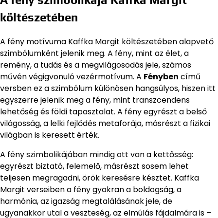
költészetében
A fény motívuma Kaffka Margit költészetében alapvető
szimbólumként jelenik meg. A fény, mint az élet, a
remény, a tudás és a megvilágosodás jele, számos
művén végigvonuló vezérmotívum. A
Fényben
című
versben ez a szimbólum különösen hangsúlyos, hiszen itt
egyszerre jelenik meg a fény, mint transzcendens
lehetőség és földi tapasztalat. A fény egyrészt a belső
világosság, a lelki fejlődés metaforája, másrészt a fizikai
világban is keresett érték.
A fény szimbolikájában mindig ott van a kettősség:
egyrészt biztató, felemelő, másrészt sosem lehet
teljesen megragadni, örök keresésre késztet. Kaffka
Margit verseiben a fény gyakran a boldogság, a
harmónia, az igazság megtalálásának jele, de
ugyanakkor utal a veszteség, az elmúlás fájdalmára is –