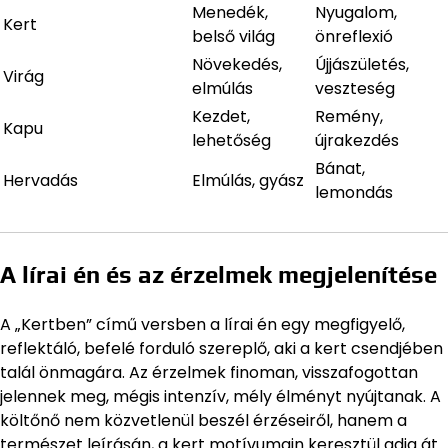
Menedék,
Nyugalom,
Kert
belső világ
önreflexió
Növekedés,
Újjászületés,
Virág
elmúlás
veszteség
Kezdet,
Remény,
Kapu
lehetőség
újrakezdés
Bánat,
Hervadás
Elmúlás, gyász
lemondás
A lírai én és az érzelmek megjelenítése
A „Kertben” című versben a lírai én egy megfigyelő,
reflektáló, befelé forduló szereplő, aki a kert csendjében
talál önmagára. Az érzelmek finoman, visszafogottan
jelennek meg, mégis intenzív, mély élményt nyújtanak. A
költőnő nem közvetlenül beszél érzéseiről, hanem a
természet leírásán, a kert motívumain keresztül adja át