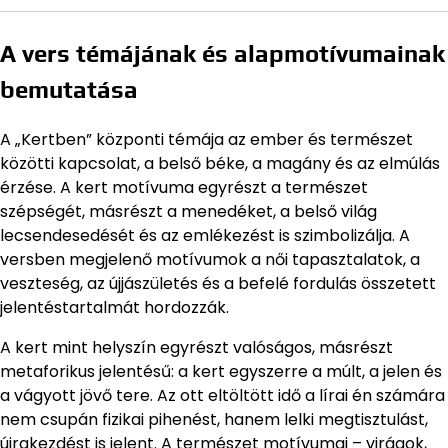
A vers témájának és alapmotívumainak
bemutatása
A „Kertben” központi témája az ember és természet
közötti kapcsolat, a belső béke, a magány és az elmúlás
érzése. A kert motívuma egyrészt a természet
szépségét, másrészt a menedéket, a belső világ
lecsendesedését és az emlékezést is szimbolizálja. A
versben megjelenő motívumok a női tapasztalatok, a
veszteség, az újjászületés és a befelé fordulás összetett
jelentéstartalmát hordozzák.
A kert mint helyszín egyrészt valóságos, másrészt
metaforikus jelentésű: a kert egyszerre a múlt, a jelen és
a vágyott jövő tere. Az ott eltöltött idő a lírai én számára
nem csupán fizikai pihenést, hanem lelki megtisztulást,
újrakezdést is jelent. A természet motívumai – virágok,