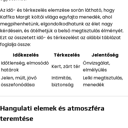
Az idő- és térkezelés elemzése során látható, hogy
Kaffka Margit költői világa egyfajta menedék, ahol
megpihenhetünk, elgondolkodhatunk az élet nagy
kérdésein, és átélhetjük a belső megtisztulás élményét.
Ezt az összetett idő- és térkezelést az alábbi táblázat
foglalja össze:
Időkezelés
Térkezelés
Jelentőség
Időtlenség, elmosódó
Önvizsgálat,
Kert, zárt tér
határok
elmélyülés
Jelen, múlt, jövő
Intimitás,
Lelki megtisztulás,
összefonódása
biztonság
menedék
Hangulati elemek és atmoszféra
teremtése