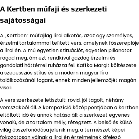
A Kertben műfaji és szerkezeti
sajátosságai
A „Kertben” műfajilag lírai alkotás, azaz egy személyes,
érzelmi tartalommal telített vers, amelynek főszereplője
a lírai én. A mű egyetlen szituációt, egyetlen pillanatot
ragad meg, ám ezt rendkívül gazdag érzelmi és
gondolati háttérrel ruházza fel. Kaffka Margit költészete
a szecessziós stílus és a modern magyar líra
találkozásánál fogant, ennek minden jellemzőjét magán
viseli.
A vers szerkezete letisztult: rövid, jól tagolt, néhány
versszakból áll. A kompozíció középpontjában a kertben
eltöltött idő és annak hatása áll; a szerkezet egyenes
vonalú, de a tartalom mély, rétegzett. A belső és külső
világ összefonódása jelenik meg, a természet képei
fokozatosan válnak a lírai én érzelmeinek kifejező