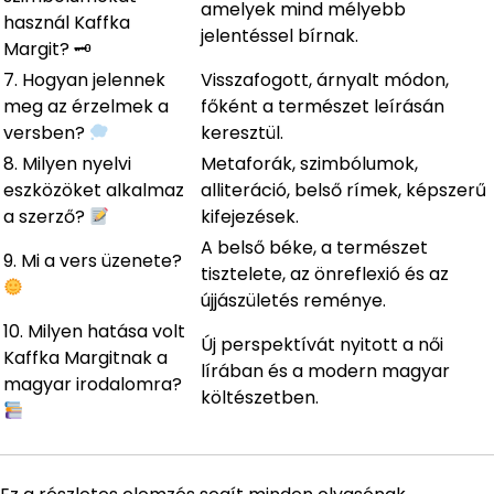
amelyek mind mélyebb
használ Kaffka
jelentéssel bírnak.
Margit? 🗝
7. Hogyan jelennek
Visszafogott, árnyalt módon,
meg az érzelmek a
főként a természet leírásán
versben?
keresztül.
8. Milyen nyelvi
Metaforák, szimbólumok,
eszközöket alkalmaz
alliteráció, belső rímek, képszerű
a szerző?
kifejezések.
A belső béke, a természet
9. Mi a vers üzenete?
tisztelete, az önreflexió és az
újjászületés reménye.
10. Milyen hatása volt
Új perspektívát nyitott a női
Kaffka Margitnak a
lírában és a modern magyar
magyar irodalomra?
költészetben.