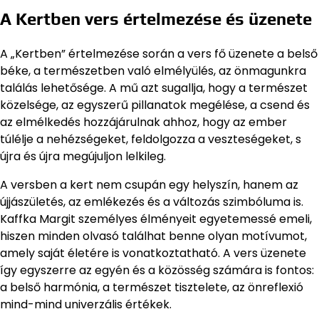
A Kertben vers értelmezése és üzenete
A „Kertben” értelmezése során a vers fő üzenete a belső
béke, a természetben való elmélyülés, az önmagunkra
találás lehetősége. A mű azt sugallja, hogy a természet
közelsége, az egyszerű pillanatok megélése, a csend és
az elmélkedés hozzájárulnak ahhoz, hogy az ember
túlélje a nehézségeket, feldolgozza a veszteségeket, s
újra és újra megújuljon lelkileg.
A versben a kert nem csupán egy helyszín, hanem az
újjászületés, az emlékezés és a változás szimbóluma is.
Kaffka Margit személyes élményeit egyetemessé emeli,
hiszen minden olvasó találhat benne olyan motívumot,
amely saját életére is vonatkoztatható. A vers üzenete
így egyszerre az egyén és a közösség számára is fontos:
a belső harmónia, a természet tisztelete, az önreflexió
mind-mind univerzális értékek.