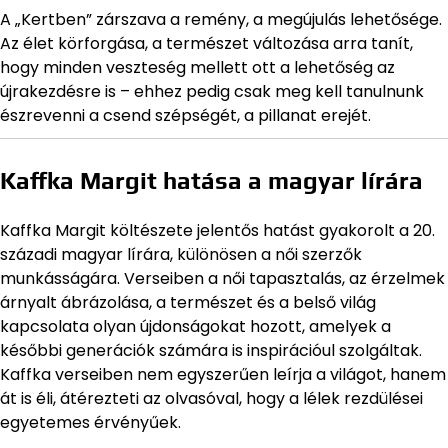
A „Kertben” zárszava a remény, a megújulás lehetősége.
Az élet körforgása, a természet változása arra tanít,
hogy minden veszteség mellett ott a lehetőség az
újrakezdésre is – ehhez pedig csak meg kell tanulnunk
észrevenni a csend szépségét, a pillanat erejét.
Kaffka Margit hatása a magyar lírára
Kaffka Margit költészete jelentős hatást gyakorolt a 20.
századi magyar lírára, különösen a női szerzők
munkásságára. Verseiben a női tapasztalás, az érzelmek
árnyalt ábrázolása, a természet és a belső világ
kapcsolata olyan újdonságokat hozott, amelyek a
későbbi generációk számára is inspirációul szolgáltak.
Kaffka verseiben nem egyszerűen leírja a világot, hanem
át is éli, átérezteti az olvasóval, hogy a lélek rezdülései
egyetemes érvényűek.