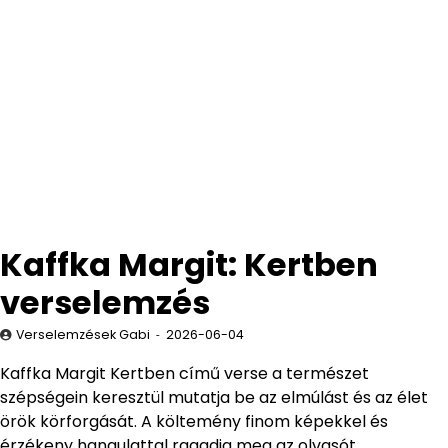
Kaffka Margit: Kertben
verselemzés
Verselemzések Gabi
2026-06-04
Kaffka Margit Kertben című verse a természet
szépségein keresztül mutatja be az elmúlást és az élet
örök körforgását. A költemény finom képekkel és
érzékeny hangulattal ragadja meg az olvasót.