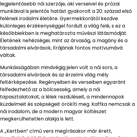
legjelentősebb női szerzője, aki verseivel és prózai
munkáival is jelentős hatást gyakorolt a 20. század első
felének irodalmi életére. Gyermekkorától kezdve
különleges érzékenységgel fordult a világ felé, s ez a
későbbiekben is meghatározta művészi látásmódját.
Életének nehézségei, mint az árvaság, a magány és a
társadalmi elvárások, lírájának fontos motívumává
váltak.
Munkásságában mindvégig jelen volt a női sors, a
társadalmi elvárások és az érzelmi világ mély
feltérképezése. Regényeiben és verseiben egyaránt
felfedezhető az a bölcsesség, amely a női
tapasztalatokat, a lélek rezdüléseit, a mindennapok
küzdelmeit és szépségeit örökíti meg. Kaffka nemcsak a
női irodalom, de a modern magyar költészet
megkerülhetetlen alakja is lett.
A „Kertben” című vers megírásakor már érett,