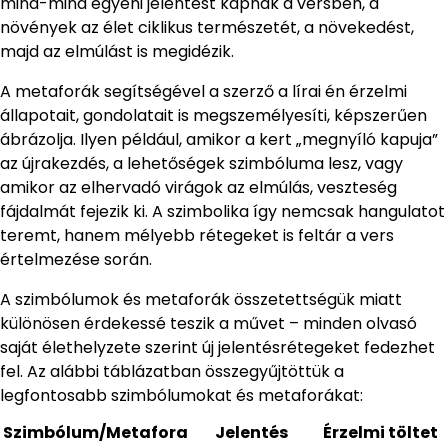
mind-mind egyéni jelentést kapnak a versben, a
növények az élet ciklikus természetét, a növekedést,
majd az elmúlást is megidézik.
A metaforák segítségével a szerző a lírai én érzelmi
állapotait, gondolatait is megszemélyesíti, képszerűen
ábrázolja. Ilyen például, amikor a kert „megnyíló kapuja”
az újrakezdés, a lehetőségek szimbóluma lesz, vagy
amikor az elhervadó virágok az elmúlás, veszteség
fájdalmát fejezik ki. A szimbolika így nemcsak hangulatot
teremt, hanem mélyebb rétegeket is feltár a vers
értelmezése során.
A szimbólumok és metaforák összetettségük miatt
különösen érdekessé teszik a művet – minden olvasó
saját élethelyzete szerint új jelentésrétegeket fedezhet
fel. Az alábbi táblázatban összegyűjtöttük a
legfontosabb szimbólumokat és metaforákat:
Szimbólum/Metafora
Jelentés
Érzelmi töltet