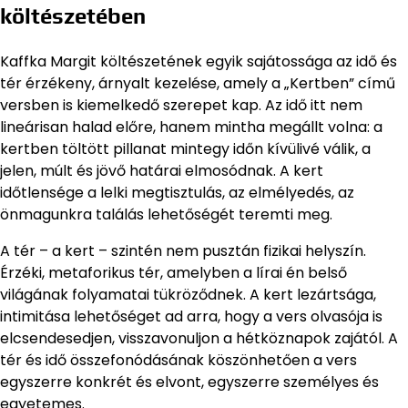
költészetében
Kaffka Margit költészetének egyik sajátossága az idő és
tér érzékeny, árnyalt kezelése, amely a „Kertben” című
versben is kiemelkedő szerepet kap. Az idő itt nem
lineárisan halad előre, hanem mintha megállt volna: a
kertben töltött pillanat mintegy időn kívülivé válik, a
jelen, múlt és jövő határai elmosódnak. A kert
időtlensége a lelki megtisztulás, az elmélyedés, az
önmagunkra találás lehetőségét teremti meg.
A tér – a kert – szintén nem pusztán fizikai helyszín.
Érzéki, metaforikus tér, amelyben a lírai én belső
világának folyamatai tükröződnek. A kert lezártsága,
intimitása lehetőséget ad arra, hogy a vers olvasója is
elcsendesedjen, visszavonuljon a hétköznapok zajától. A
tér és idő összefonódásának köszönhetően a vers
egyszerre konkrét és elvont, egyszerre személyes és
egyetemes.