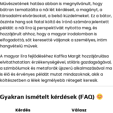
Művészetének hatása abban is megnyilvánult, hogy
bátran tematizálta a női lét kérdéseit, a magányt, a
társadalmi elvárásokat, a belső küzdelmeket. Ez a bátor,
őszinte hang sok fiatal költő és írónő számára jelentett
példát: a női líra új perspektíváit nyitotta meg, és
hozzájárult ahhoz, hogy a magyar irodalomban is
elfogadottá, sőt keresetté váljanak a személyes, intim
hangvételű művek.
A magyar líra fejlődéséhez Kaffka Margit hozzájárulása
elvitathatatlan: érzékenységével, stiláris gazdagságával,
a szimbólumok és metaforák újszerű alkalmazásával ma
is élő és érvényes példát mutat mindazoknak, akik a
költészetben a lélek legmélyebb rétegeit keresik.
Gyakran ismételt kérdések (FAQ)
Kérdés
Válasz