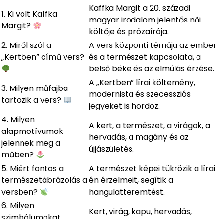
Kaffka Margit a 20. századi
1. Ki volt Kaffka
magyar irodalom jelentős női
Margit?
költője és prózaírója.
2. Miről szól a
A vers központi témája az ember
„Kertben” című vers?
és a természet kapcsolata, a
belső béke és az elmúlás érzése.
A „Kertben” lírai költemény,
3. Milyen műfajba
modernista és szecessziós
tartozik a vers?
jegyeket is hordoz.
4. Milyen
A kert, a természet, a virágok, a
alapmotívumok
hervadás, a magány és az
jelennek meg a
újjászületés.
műben?
5. Miért fontos a
A természet képei tükrözik a lírai
természetábrázolás a
én érzelmeit, segítik a
versben?
hangulatteremtést.
6. Milyen
Kert, virág, kapu, hervadás,
szimbólumokat