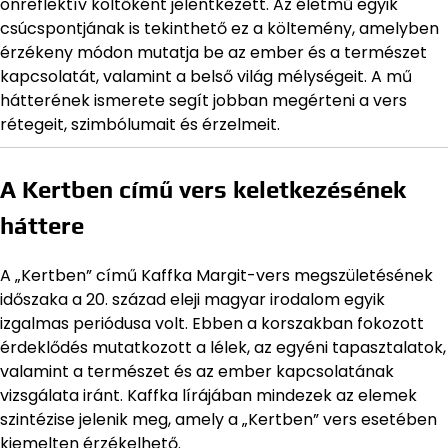
önreflektív költőként jelentkezett. Az életmű egyik
csúcspontjának is tekinthető ez a költemény, amelyben
érzékeny módon mutatja be az ember és a természet
kapcsolatát, valamint a belső világ mélységeit. A mű
hátterének ismerete segít jobban megérteni a vers
rétegeit, szimbólumait és érzelmeit.
A Kertben című vers keletkezésének
háttere
A „Kertben” című Kaffka Margit-vers megszületésének
időszaka a 20. század eleji magyar irodalom egyik
izgalmas periódusa volt. Ebben a korszakban fokozott
érdeklődés mutatkozott a lélek, az egyéni tapasztalatok,
valamint a természet és az ember kapcsolatának
vizsgálata iránt. Kaffka lírájában mindezek az elemek
szintézise jelenik meg, amely a „Kertben” vers esetében
kiemelten érzékelhető.