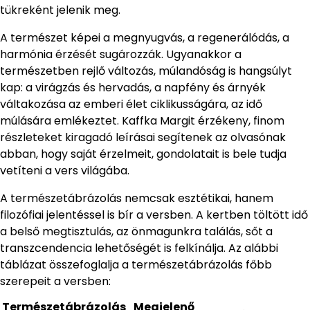
tükreként jelenik meg.
A természet képei a megnyugvás, a regenerálódás, a
harmónia érzését sugározzák. Ugyanakkor a
természetben rejlő változás, múlandóság is hangsúlyt
kap: a virágzás és hervadás, a napfény és árnyék
váltakozása az emberi élet ciklikusságára, az idő
múlására emlékeztet. Kaffka Margit érzékeny, finom
részleteket kiragadó leírásai segítenek az olvasónak
abban, hogy saját érzelmeit, gondolatait is bele tudja
vetíteni a vers világába.
A természetábrázolás nemcsak esztétikai, hanem
filozófiai jelentéssel is bír a versben. A kertben töltött idő
a belső megtisztulás, az önmagunkra találás, sőt a
transzcendencia lehetőségét is felkínálja. Az alábbi
táblázat összefoglalja a természetábrázolás főbb
szerepeit a versben:
Természetábrázolás
Megjelenő