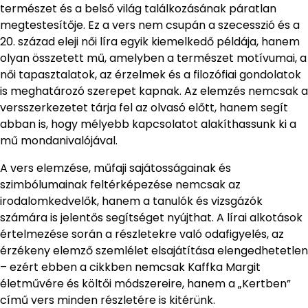
természet és a belső világ találkozásának páratlan
megtestesítője. Ez a vers nem csupán a szecesszió és a
20. század eleji női líra egyik kiemelkedő példája, hanem
olyan összetett mű, amelyben a természet motívumai, a
női tapasztalatok, az érzelmek és a filozófiai gondolatok
is meghatározó szerepet kapnak. Az elemzés nemcsak a
versszerkezetet tárja fel az olvasó előtt, hanem segít
abban is, hogy mélyebb kapcsolatot alakíthassunk ki a
mű mondanivalójával.
A vers elemzése, műfaji sajátosságainak és
szimbólumainak feltérképezése nemcsak az
irodalomkedvelők, hanem a tanulók és vizsgázók
számára is jelentős segítséget nyújthat. A lírai alkotások
értelmezése során a részletekre való odafigyelés, az
érzékeny elemző szemlélet elsajátítása elengedhetetlen
– ezért ebben a cikkben nemcsak Kaffka Margit
életművére és költői módszereire, hanem a „Kertben”
című vers minden részletére is kitérünk.