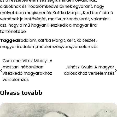
Ez a részletes elemzés segít minden olvasónak,
diákoknak és irodalomkedvelőknek egyaránt, hogy
mélyebben megismerjék Kaffka Margit „Kertben” című
versének jelentőségét, motívumrendszerét, valamint
azt, hogy a mű hogyan illeszkedik a magyar líra
történetébe.
Tagged
irodalom
,
Kaffka Margit
,
kert
,
költészet
,
magyar irodalom
,
műelemzés
,
vers
,
verselemzés
Csokonai Vitéz Mihály: A
Bejegyzés
mostani háborúban
Juhász Gyula: A magyar
navigáció
vitézkedő magyarokhoz
dalosokhoz verselemzés
verselemzés
Olvass tovább