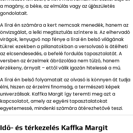
a magány, a béke, az elmúlás vagy az újjászületés
gondolatait.
A lírai én számára a kert nemcsak menedék, hanem az
önvizsgálat, a lelki megtisztulás színtere is. Az elhervadó
virágok, lenyugvó nap fénye a lírai én belső világának
tükrei: ezekben a pillanatokban a versolvasó is átélheti
az elcsendesedés, a befelé fordulás tapasztalatát. A
versben az érzelmek ábrázolása nem túlzó, hanem
érzékeny, árnyalt – ettől válik igazán hitelessé a mű.
A lírai én belső folyamatait az olvasó is könnyen át tudja
élni, hiszen az érzelmi finomság, a természeti képek
univerzálisak. Kaffka Margit így teremti meg azt a
kapcsolatot, amely az egyéni tapasztalatokat
egyetemessé, mindenki számára átérezhetővé teszi.
Idő- és térkezelés Kaffka Margit