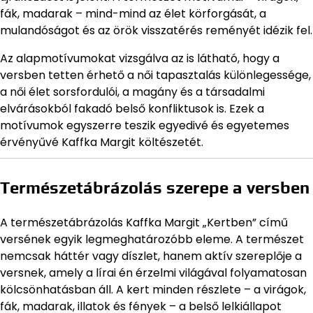
fák, madarak – mind-mind az élet körforgását, a
mulandóságot és az örök visszatérés reményét idézik fel.
Az alapmotívumokat vizsgálva az is látható, hogy a
versben tetten érhető a női tapasztalás különlegessége,
a női élet sorsfordulói, a magány és a társadalmi
elvárásokból fakadó belső konfliktusok is. Ezek a
motívumok egyszerre teszik egyedivé és egyetemes
érvényűvé Kaffka Margit költészetét.
Természetábrázolás szerepe a versben
A természetábrázolás Kaffka Margit „Kertben” című
versének egyik legmeghatározóbb eleme. A természet
nemcsak háttér vagy díszlet, hanem aktív szereplője a
versnek, amely a lírai én érzelmi világával folyamatosan
kölcsönhatásban áll. A kert minden részlete – a virágok,
fák, madarak, illatok és fények – a belső lelkiállapot