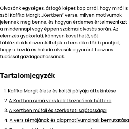
Olvasónk egységes, átfogó képet kap arról, hogy miről is
szól Kaffka Margit „Kertben” verse, milyen motívumok
jelennek meg benne, és hogyan érdemes értelmezni azt
a mindennapi vagy éppen szakmai olvasás során. Az
elemzés gyakorlati, könnyen követhető, sőt
táblázatokkal szemléltetjük a tematika főbb pontjait,
hogy a kezdő és haladó olvasók egyaránt hasznos
tudással gazdagodhassanak.
Tartalomjegyzék
Kaffka Margit élete és költői pályája áttekintése
A Kertben című vers keletkezésének háttere
A Kertben műfaji és szerkezeti sajátosságai
A vers témájának és alapmotívumainak bemutatása