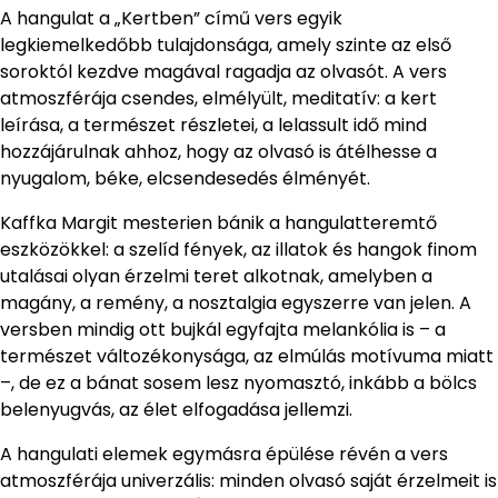
A hangulat a „Kertben” című vers egyik
legkiemelkedőbb tulajdonsága, amely szinte az első
soroktól kezdve magával ragadja az olvasót. A vers
atmoszférája csendes, elmélyült, meditatív: a kert
leírása, a természet részletei, a lelassult idő mind
hozzájárulnak ahhoz, hogy az olvasó is átélhesse a
nyugalom, béke, elcsendesedés élményét.
Kaffka Margit mesterien bánik a hangulatteremtő
eszközökkel: a szelíd fények, az illatok és hangok finom
utalásai olyan érzelmi teret alkotnak, amelyben a
magány, a remény, a nosztalgia egyszerre van jelen. A
versben mindig ott bujkál egyfajta melankólia is – a
természet változékonysága, az elmúlás motívuma miatt
–, de ez a bánat sosem lesz nyomasztó, inkább a bölcs
belenyugvás, az élet elfogadása jellemzi.
A hangulati elemek egymásra épülése révén a vers
atmoszférája univerzális: minden olvasó saját érzelmeit is