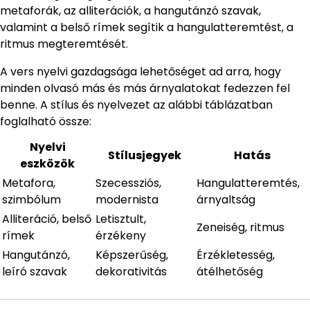
metaforák, az alliterációk, a hangutánzó szavak,
valamint a belső rímek segítik a hangulatteremtést, a
ritmus megteremtését.
A vers nyelvi gazdagsága lehetőséget ad arra, hogy
minden olvasó más és más árnyalatokat fedezzen fel
benne. A stílus és nyelvezet az alábbi táblázatban
foglalható össze:
Nyelvi
Stílusjegyek
Hatás
eszközök
Metafora,
Szecessziós,
Hangulatteremtés,
szimbólum
modernista
árnyaltság
Alliteráció, belső
Letisztult,
Zeneiség, ritmus
rímek
érzékeny
Hangutánzó,
Képszerűség,
Érzékletesség,
leíró szavak
dekorativitás
átélhetőség