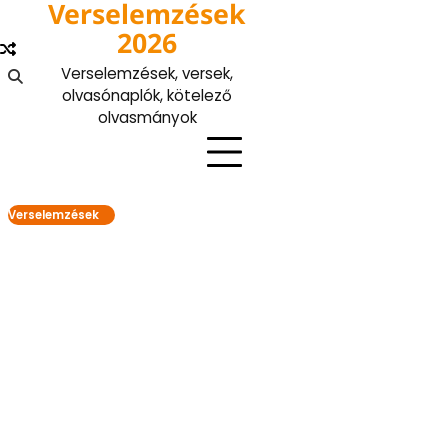
Verselemzések
Skip
to
2026
content
Verselemzések, versek,
olvasónaplók, kötelező
olvasmányok
Verselemzések