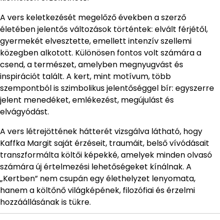
A vers keletkezését megelőző években a szerző
életében jelentős változások történtek: elvált férjétől,
gyermekét elvesztette, emellett intenzív szellemi
közegben alkotott. Különösen fontos volt számára a
csend, a természet, amelyben megnyugvást és
inspirációt talált. A kert, mint motívum, több
szempontból is szimbolikus jelentőséggel bír: egyszerre
jelent menedéket, emlékezést, megújulást és
elvágyódást.
A vers létrejöttének hátterét vizsgálva látható, hogy
Kaffka Margit saját érzéseit, traumáit, belső vívódásait
transzformálta költői képekké, amelyek minden olvasó
számára új értelmezési lehetőségeket kínálnak. A
„Kertben” nem csupán egy élethelyzet lenyomata,
hanem a költőnő világképének, filozófiai és érzelmi
hozzáállásának is tükre.