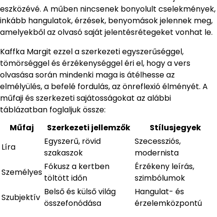
eszközévé. A műben nincsenek bonyolult cselekmények,
inkább hangulatok, érzések, benyomások jelennek meg,
amelyekből az olvasó saját jelentésrétegeket vonhat le.
Kaffka Margit ezzel a szerkezeti egyszerűséggel,
tömörséggel és érzékenységgel éri el, hogy a vers
olvasása során mindenki maga is átélhesse az
elmélyülés, a befelé fordulás, az önreflexió élményét. A
műfaji és szerkezeti sajátosságokat az alábbi
táblázatban foglaljuk össze:
Műfaj
Szerkezeti jellemzők
Stílusjegyek
Egyszerű, rövid
Szecessziós,
Líra
szakaszok
modernista
Fókusz a kertben
Érzékeny leírás,
Személyes
töltött időn
szimbólumok
Belső és külső világ
Hangulat- és
Szubjektív
összefonódása
érzelemközpontú