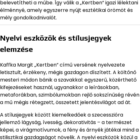
belevetítheti a műbe. Így válik a „Kertben” igazi lélektani
élménnyé, amely egyszerre nyújt esztétikai örömöt és
mély gondolkodnivalót.
Nyelvi eszközök és stílusjegyek
elemzése
Kaffka Margit „Kertben” című versének nyelvezete
letisztult, érzékeny, mégis gazdagon díszített. A költőnő
mesteri módon bánik a szavakkal: egyszerű, közérthető
kifejezéseket használ, ugyanakkor a leírásokban,
metaforákban, szimbólumokban rejlő sokszínűség révén
a mű mégis rétegzett, összetett jelentésvilágot ad át.
A stílusjegyek között kiemelkedőek a szecesszióra
jellemző lágyság, ívesség, dekorativitás – a természet
képei, a virágmotívumok, a fény és árnyék játékai mind a
stilisztikai gazdagságot növelik. A nyelvi eszközök közül a