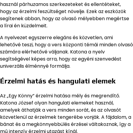
használ párhuzamos szerkezeteket és ellentéteket,
hogy az érzelmi feszültséget növelje. Ezek az eszközök
segítenek abban, hogy az olvasó mélyebben megértse
a lírai én küzdelmeit.
A nyelvezet egyszerre elegáns és közvetlen, ami
lehetővé teszi, hogy a vers központi témái minden olvasó
számára elérhetővé váljanak. Katona a nyelv
segítségével képes arra, hogy az egyéni szenvedést
univerzális élménnyé formálja.
Érzelmi hatás és hangulati elemek
Az „Egy Könny” érzelmi hatása mély és megrendítő.
Katona József olyan hangulati elemeket használ,
amelyek áthatják a vers minden sorát, és az olvasót
közvetlenül az érzelmek tengerébe vonják. A fájdalom, a
bánat és a megkönnyebbülés érzései váltakoznak, így a
mű intenzív érzelmi utazást kínál.