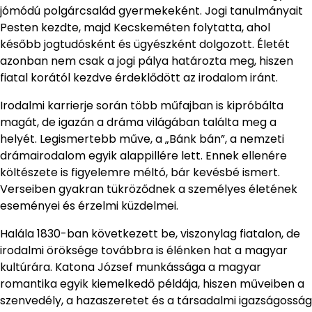
jómódú polgárcsalád gyermekeként. Jogi tanulmányait
Pesten kezdte, majd Kecskeméten folytatta, ahol
később jogtudósként és ügyészként dolgozott. Életét
azonban nem csak a jogi pálya határozta meg, hiszen
fiatal korától kezdve érdeklődött az irodalom iránt.
Irodalmi karrierje során több műfajban is kipróbálta
magát, de igazán a dráma világában találta meg a
helyét. Legismertebb műve, a „Bánk bán”, a nemzeti
drámairodalom egyik alappillére lett. Ennek ellenére
költészete is figyelemre méltó, bár kevésbé ismert.
Verseiben gyakran tükröződnek a személyes életének
eseményei és érzelmi küzdelmei.
Halála 1830-ban következett be, viszonylag fiatalon, de
irodalmi öröksége továbbra is élénken hat a magyar
kultúrára. Katona József munkássága a magyar
romantika egyik kiemelkedő példája, hiszen műveiben a
szenvedély, a hazaszeretet és a társadalmi igazságosság