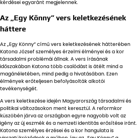
kérdései egyaránt megjelennek.
Az „Egy Könny” vers keletkezésének
háttere
Az „Egy Könny” című vers keletkezésének hátterében
Katona József személyes érzelmi élményei és a kor
társadalmi problémái állnak. A vers írásának
időszakában Katona több csalódást is átélt mind a
magánéletében, mind pedig a hivatásában. Ezen
élmények erőteljesen befolyásolták alkotói
tevékenységét.
A vers keletkezése idején Magyarország társadalmi és
politikai változásokon ment keresztül. A reformkor
küszöbén járva az országban egyre nagyobb volt az
igény az új eszmék és a nemzeti identitás erősítése iránt.
Katona személyes érzései és a kor hangulata is
visszatükröződnek a műben, így az „Egy Könny” a