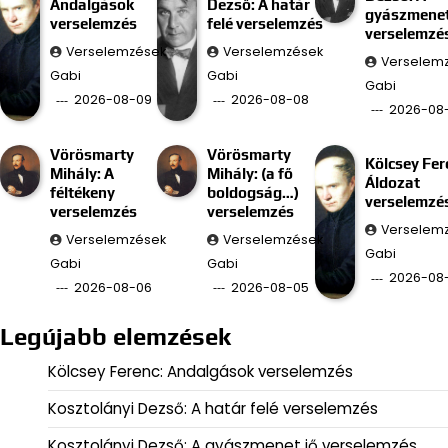
Andalgások
Dezső: A határ
gyászmenet
verselemzés
felé verselemzés
verselemzé
Verselemzések
Verselemzések
Verselem
Gabi
Gabi
Gabi
2026-08-09
2026-08-08
2026-08
Vörösmarty
Vörösmarty
Kölcsey Fer
Mihály: A
Mihály: (a fő
Áldozat
féltékeny
boldogság…)
verselemzé
verselemzés
verselemzés
Verselem
Verselemzések
Verselemzések
Gabi
Gabi
Gabi
2026-08
2026-08-06
2026-08-05
Legújabb elemzések
Kölcsey Ferenc: Andalgások verselemzés
Kosztolányi Dezső: A határ felé verselemzés
Kosztolányi Dezső: A gyászmenet jő verselemzés