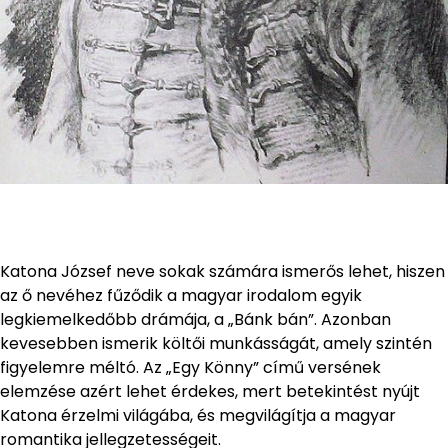
Katona József neve sokak számára ismerős lehet, hiszen
az ő nevéhez fűződik a magyar irodalom egyik
legkiemelkedőbb drámája, a „Bánk bán”. Azonban
kevesebben ismerik költői munkásságát, amely szintén
figyelemre méltó. Az „Egy Könny” című versének
elemzése azért lehet érdekes, mert betekintést nyújt
Katona érzelmi világába, és megvilágítja a magyar
romantika jellegzetességeit.