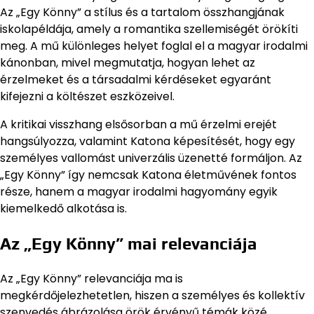
Az „Egy Könny” a stílus és a tartalom összhangjának
iskolapéldája, amely a romantika szellemiségét örökíti
meg. A mű különleges helyet foglal el a magyar irodalmi
kánonban, mivel megmutatja, hogyan lehet az
érzelmeket és a társadalmi kérdéseket egyaránt
kifejezni a költészet eszközeivel.
A kritikai visszhang elsősorban a mű érzelmi erejét
hangsúlyozza, valamint Katona képesítését, hogy egy
személyes vallomást univerzális üzenetté formáljon. Az
„Egy Könny” így nemcsak Katona életművének fontos
része, hanem a magyar irodalmi hagyomány egyik
kiemelkedő alkotása is.
Az „Egy Könny” mai relevanciája
Az „Egy Könny” relevanciája ma is
megkérdőjelezhetetlen, hiszen a személyes és kollektív
szenvedés ábrázolása örök érvényű témák közé