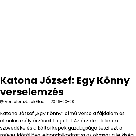
Katona József: Egy Könny
verselemzés
Verselemzések Gabi
2026-03-08
Katona József „Egy Könny” című verse a fájdalom és
elmúlás mély érzéseit tárja fel. Az érzelmek finom
szövedéke és a költői képek gazdagsága teszi ezt a
művet időtállóvá, elgondolkodtatva az olvasót a lelkiség