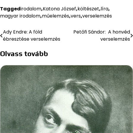
Tagged
irodalom
,
Katona József
,
költészet
,
líra
,
magyar irodalom
,
műelemzés
,
vers
,
verselemzés
Ady Endre: A föld
Petőfi Sándor: A honvéd
Bejegyzés
ébresztése verselemzés
verselemzés
navigáció
Olvass tovább