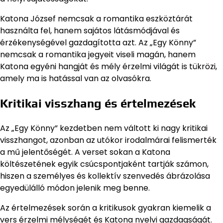
Katona József nemcsak a romantika eszköztárát
használta fel, hanem sajátos látásmódjával és
érzékenységével gazdagította azt. Az „Egy Könny”
nemcsak a romantika jegyeit viseli magán, hanem
Katona egyéni hangját és mély érzelmi világát is tükrözi,
amely ma is hatással van az olvasókra.
Kritikai visszhang és értelmezések
Az „Egy Könny” kezdetben nem váltott ki nagy kritikai
visszhangot, azonban az utókor irodalmárai felismerték
a mű jelentőségét. A verset sokan a Katona
költészetének egyik csúcspontjaként tartják számon,
hiszen a személyes és kollektív szenvedés ábrázolása
egyedülálló módon jelenik meg benne.
Az értelmezések során a kritikusok gyakran kiemelik a
vers érzelmi mélységét és Katona nyelvi gazdagságát.