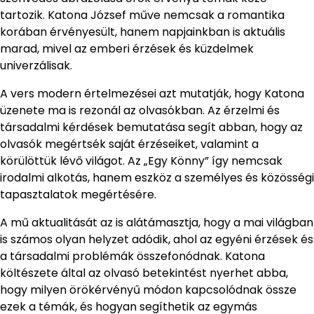
tartozik. Katona József műve nemcsak a romantika
korában érvényesült, hanem napjainkban is aktuális
marad, mivel az emberi érzések és küzdelmek
univerzálisak.
A vers modern értelmezései azt mutatják, hogy Katona
üzenete ma is rezonál az olvasókban. Az érzelmi és
társadalmi kérdések bemutatása segít abban, hogy az
olvasók megértsék saját érzéseiket, valamint a
körülöttük lévő világot. Az „Egy Könny” így nemcsak
irodalmi alkotás, hanem eszköz a személyes és közösségi
tapasztalatok megértésére.
A mű aktualitását az is alátámasztja, hogy a mai világban
is számos olyan helyzet adódik, ahol az egyéni érzések és
a társadalmi problémák összefonódnak. Katona
költészete által az olvasó betekintést nyerhet abba,
hogy milyen örökérvényű módon kapcsolódnak össze
ezek a témák, és hogyan segíthetik az egymás