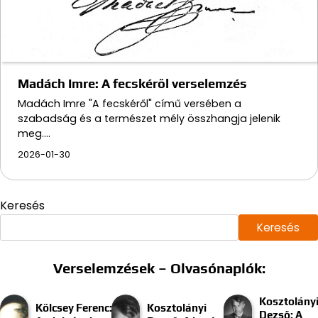
Madách Imre: A fecskéről verselemzés
Madách Imre "A fecskéről" című versében a
szabadság és a természet mély összhangja jelenik
meg.…
2026-01-30
Keresés
Keresés
Verselemzések – Olvasónaplók:
Kosztolány
Kölcsey Ferenc:
Kosztolányi
Dezső: A