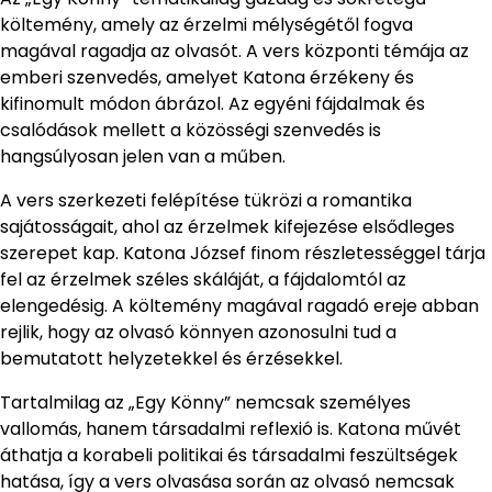
költemény, amely az érzelmi mélységétől fogva
magával ragadja az olvasót. A vers központi témája az
emberi szenvedés, amelyet Katona érzékeny és
kifinomult módon ábrázol. Az egyéni fájdalmak és
csalódások mellett a közösségi szenvedés is
hangsúlyosan jelen van a műben.
A vers szerkezeti felépítése tükrözi a romantika
sajátosságait, ahol az érzelmek kifejezése elsődleges
szerepet kap. Katona József finom részletességgel tárja
fel az érzelmek széles skáláját, a fájdalomtól az
elengedésig. A költemény magával ragadó ereje abban
rejlik, hogy az olvasó könnyen azonosulni tud a
bemutatott helyzetekkel és érzésekkel.
Tartalmilag az „Egy Könny” nemcsak személyes
vallomás, hanem társadalmi reflexió is. Katona művét
áthatja a korabeli politikai és társadalmi feszültségek
hatása, így a vers olvasása során az olvasó nemcsak