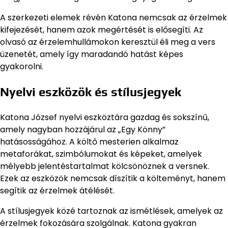
A szerkezeti elemek révén Katona nemcsak az érzelmek
kifejezését, hanem azok megértését is elősegíti. Az
olvasó az érzelemhullámokon keresztül éli meg a vers
üzenetét, amely így maradandó hatást képes
gyakorolni.
Nyelvi eszközök és stílusjegyek
Katona József nyelvi eszköztára gazdag és sokszínű,
amely nagyban hozzájárul az „Egy Könny”
hatásosságához. A költő mesterien alkalmaz
metaforákat, szimbólumokat és képeket, amelyek
mélyebb jelentéstartalmat kölcsönöznek a versnek.
Ezek az eszközök nemcsak díszítik a költeményt, hanem
segítik az érzelmek átélését.
A stílusjegyek közé tartoznak az ismétlések, amelyek az
érzelmek fokozására szolgálnak. Katona gyakran