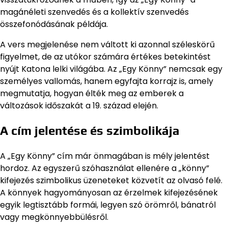
magánéleti szenvedés és a kollektív szenvedés
összefonódásának példája.
A vers megjelenése nem váltott ki azonnal széleskörű
figyelmet, de az utókor számára értékes betekintést
nyújt Katona lelki világába. Az „Egy Könny” nemcsak egy
személyes vallomás, hanem egyfajta korrajz is, amely
megmutatja, hogyan élték meg az emberek a
változások időszakát a 19. század elején.
A cím jelentése és szimbolikája
A „Egy Könny” cím már önmagában is mély jelentést
hordoz. Az egyszerű szóhasználat ellenére a „könny”
kifejezés szimbolikus üzeneteket közvetít az olvasó felé.
A könnyek hagyományosan az érzelmek kifejezésének
egyik legtisztább formái, legyen szó örömről, bánatról
vagy megkönnyebbülésről.