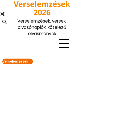
Verselemzések
Skip
to
2026
content
Verselemzések, versek,
olvasónaplók, kötelező
olvasmányok
Verselemzések