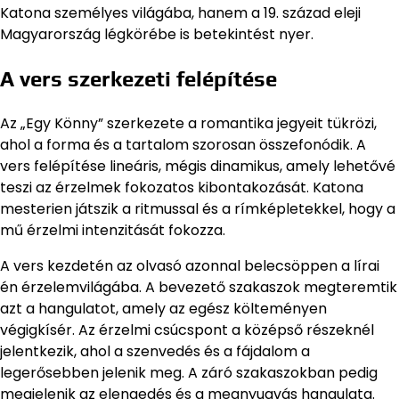
Katona személyes világába, hanem a 19. század eleji
Magyarország légkörébe is betekintést nyer.
A vers szerkezeti felépítése
Az „Egy Könny” szerkezete a romantika jegyeit tükrözi,
ahol a forma és a tartalom szorosan összefonódik. A
vers felépítése lineáris, mégis dinamikus, amely lehetővé
teszi az érzelmek fokozatos kibontakozását. Katona
mesterien játszik a ritmussal és a rímképletekkel, hogy a
mű érzelmi intenzitását fokozza.
A vers kezdetén az olvasó azonnal belecsöppen a lírai
én érzelemvilágába. A bevezető szakaszok megteremtik
azt a hangulatot, amely az egész költeményen
végigkísér. Az érzelmi csúcspont a középső részeknél
jelentkezik, ahol a szenvedés és a fájdalom a
legerősebben jelenik meg. A záró szakaszokban pedig
megjelenik az elengedés és a megnyugvás hangulata.