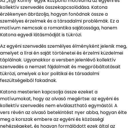
Az „Egy Könny” egyik központi motívuma az egyéni és
kollektív szenvedés összekapcsolódása. Katona
érzékenyen ábrázolja, hogyan fonódnak össze a
személyes érzelmek és a társadalmi problémák. Ez a
motívum nemcsak a romantika sajátossága, hanem
Katona egyedi látásmódját is tükrözi.
Az egyéni szenvedés személyes élményként jelenik meg,
amelyet a lírai én saját történetei és érzelmi küzdelmei
táplálnak. Ugyanakkor a versben jelenlévő kollektív
szenvedés a nemzet fájdalmait és megpróbáltatásait
tükrözi, amelyek a kor politikai és társadalmi
feszültségeiből fakadnak.
Katona mesterien kapcsolja össze ezeket a
motívumokat, hogy az olvasó megértse: az egyéni és
kollektív szenvedés nem elválasztható egymástól. A
vers révén az olvasó betekintést nyer abba, hogyan élte
meg a korszak embere az egyéni és közösségi
nehézségeket, és hogyan formálódott ezek által az