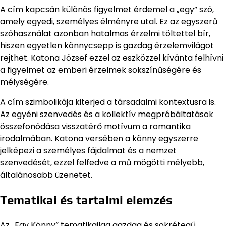
A cím kapcsán különös figyelmet érdemel a „egy” szó,
amely egyedi, személyes élményre utal. Ez az egyszerű
szóhasználat azonban hatalmas érzelmi töltettel bír,
hiszen egyetlen könnycsepp is gazdag érzelemvilágot
rejthet. Katona József ezzel az eszközzel kívánta felhívni
a figyelmet az emberi érzelmek sokszínűségére és
mélységére.
A cím szimbolikája kiterjed a társadalmi kontextusra is.
Az egyéni szenvedés és a kollektív megpróbáltatások
összefonódása visszatérő motívum a romantika
irodalmában. Katona versében a könny egyszerre
jelképezi a személyes fájdalmat és a nemzet
szenvedését, ezzel felfedve a mű mögötti mélyebb,
általánosabb üzenetet.
Tematikai és tartalmi elemzés
Az „Egy Könny” tematikailag gazdag és sokrétegű