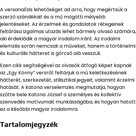
A versanalízis lehetőséget ad arra, hogy megértsük a
szerző szándékait és a mű mögötti mélyebb
jelentéseket. Az érzelmek és gondolatok rétegeinek
feltárása izgalmas utazás lehet bármely olvasó számára,
aki érdeklődik a magyar irodalom iránt. Az irodalmi
elemzés során nemcsak a műveket, hanem a történelmi
és kulturális hátteret is górcső alá vesszük.
Ezen cikk segítségével az olvasók átfogó képet kapnak
az „Egy Könny” versről: feltárjuk a mű keletkezésének
hátterét, szerkezetét, stilisztikai jegyeit, valamint érzelmi
hatását. A katona verselemzés megmutatja, hogyan
szőtte bele Katona József a személyes és kollektív
szenvedés motívumait munkásságába, és hogyan hatott
ez a későbbi magyar irodalomra.
Tartalomjegyzék