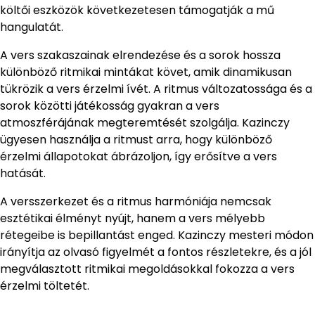
költői eszközök következetesen támogatják a mű
hangulatát.
A vers szakaszainak elrendezése és a sorok hossza
különböző ritmikai mintákat követ, amik dinamikusan
tükrözik a vers érzelmi ívét. A ritmus változatossága és a
sorok közötti játékosság gyakran a vers
atmoszférájának megteremtését szolgálja. Kazinczy
ügyesen használja a ritmust arra, hogy különböző
érzelmi állapotokat ábrázoljon, így erősítve a vers
hatását.
A versszerkezet és a ritmus harmóniája nemcsak
esztétikai élményt nyújt, hanem a vers mélyebb
rétegeibe is bepillantást enged. Kazinczy mesteri módon
irányítja az olvasó figyelmét a fontos részletekre, és a jól
megválasztott ritmikai megoldásokkal fokozza a vers
érzelmi töltetét.