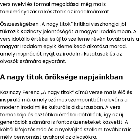
vers nyelvi és formai megoldásai még ma is
tanulmányozásra késztetik az irodalmárokat.
Összességében „A nagy titok” kritikai visszhangjai jól
tükrözik Kazinczy jelentőségét a magyar irodalomban. A
vers időtálló értékei és újító szelleme révén továbbra is a
magyar irodalom egyik kiemelkedő alkotása marad,
amely inspirációt nyújt az irodalmi kutatások és az
olvasók számára egyaránt.
A nagy titok öröksége napjainkban
Kazinczy Ferenc „A nagy titok” című verse ma is élő és
inspiráló mű, amely számos szempontból releváns a
modern irodalmi és kulturális diskurzusban. A vers
tematikája és esztétikai értékei időtállóak, így az új
generációk számára is fontos üzeneteket közvetít. A
költői kifejezésmód és a nyelvújító szellem továbbra is
mély benyomást gyakorol az olvasókra.