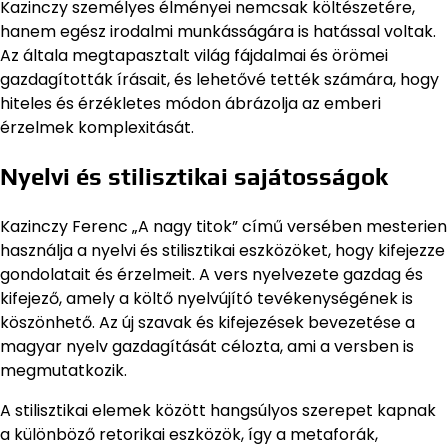
Kazinczy személyes élményei nemcsak költészetére,
hanem egész irodalmi munkásságára is hatással voltak.
Az általa megtapasztalt világ fájdalmai és örömei
gazdagították írásait, és lehetővé tették számára, hogy
hiteles és érzékletes módon ábrázolja az emberi
érzelmek komplexitását.
Nyelvi és stilisztikai sajátosságok
Kazinczy Ferenc „A nagy titok” című versében mesterien
használja a nyelvi és stilisztikai eszközöket, hogy kifejezze
gondolatait és érzelmeit. A vers nyelvezete gazdag és
kifejező, amely a költő nyelvújító tevékenységének is
köszönhető. Az új szavak és kifejezések bevezetése a
magyar nyelv gazdagítását célozta, ami a versben is
megmutatkozik.
A stilisztikai elemek között hangsúlyos szerepet kapnak
a különböző retorikai eszközök, így a metaforák,