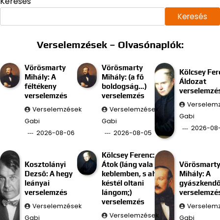
Keresés
Keresés
Verselemzések – Olvasónaplók:
Vörösmarty
Vörösmarty
Kölcsey Fer
Mihály: A
Mihály: (a fő
Áldozat
féltékeny
boldogság…)
verselemzé
verselemzés
verselemzés
Verselem
Verselemzések
Verselemzések
Gabi
Gabi
Gabi
2026-08
2026-08-06
2026-08-05
Kölcsey Ferenc:
Kosztolányi
Átok (láng vala
Vörösmart
Dezső: A hegy
keblemben, s ah
Mihály: A
leányai
késtél oltani
gyászkend
verselemzés
lángom;)
verselemzé
verselemzés
Verselemzések
Verselem
Verselemzések
Gabi
Gabi