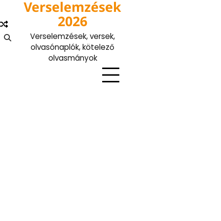
Verselemzések
Skip
to
2026
content
Verselemzések, versek,
olvasónaplók, kötelező
olvasmányok