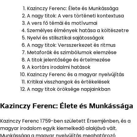
Kazinczy Ferenc: Élete és Munkássága
A nagy titok: A vers történeti kontextusa
A vers fő témái és motívumai
Személyes élmények hatása a költészetre
Nyelvi és stilisztikai sajátosságok
A nagy titok: Versszerkezet és ritmus
Metaforák és szimbólumok elemzése
A titok jelentősége és értelmezése
A kortárs irodalmi hatások
Kazinczy Ferenc és a magyar nyelvújítás
Kritikai visszhangok és értékelések
A nagy titok öröksége napjainkban
Kazinczy Ferenc: Élete és Munkássága
Kazinczy Ferenc 1759-ben született Érsemjénben, és a
magyar irodalom egyik kiemelkedő alakjává vált.
Munkássága a magyar nyelvújítás meghatározó