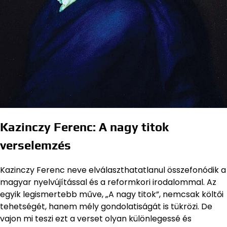
Kazinczy Ferenc: A nagy titok
verselemzés
Kazinczy Ferenc neve elválaszthatatlanul összefonódik a
magyar nyelvújítással és a reformkori irodalommal. Az
egyik legismertebb műve, „A nagy titok”, nemcsak költői
tehetségét, hanem mély gondolatiságát is tükrözi. De
vajon mi teszi ezt a verset olyan különlegessé és