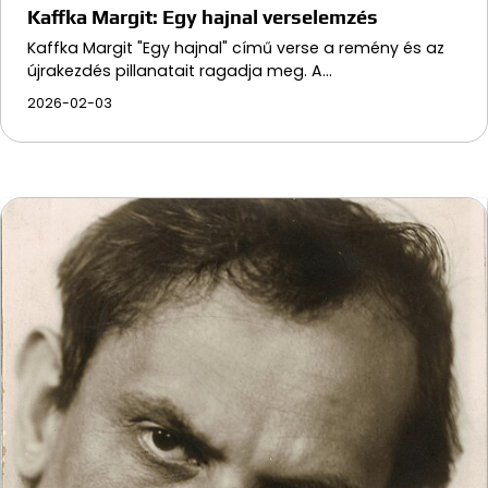
Kaffka Margit: Egy hajnal verselemzés
Kaffka Margit "Egy hajnal" című verse a remény és az
újrakezdés pillanatait ragadja meg. A…
2026-02-03