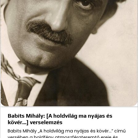
Babits Mihály: [A holdvilág ma nyájas és
kövér…] verselemzés
Babits Mihály „A holdvilág ma nyájas és kövér…” című
versében a holdfény atmoszférateremtő ereje és…