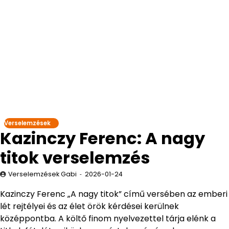
Verselemzések
Kazinczy Ferenc: A nagy
titok verselemzés
Verselemzések Gabi
2026-01-24
Kazinczy Ferenc „A nagy titok” című versében az emberi
lét rejtélyei és az élet örök kérdései kerülnek
középpontba. A költő finom nyelvezettel tárja elénk a