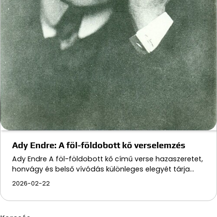
Ady Endre: A föl-földobott kő verselemzés
Ady Endre A föl-földobott kő című verse hazaszeretet,
honvágy és belső vívódás különleges elegyét tárja…
2026-02-22