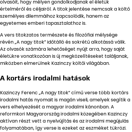
olvasóit, hogy mélyen gondolkodjanak el életük
értelméről és céljairól. A titok jelentése nemcsak a költő
személyes dilemmáihoz kapcsolódik, hanem az
egyetemes emberi tapasztalathoz is.
A vers titokzatos természete és filozófiai mélysége
révén „A nagy titok” időtálló és sokrétű alkotássá válik.
Az olvasók számára lehetőséget nyújt arra, hogy saját
életükre vonatkozóan is új megközelítéseket találjanak,
miközben elmerülnek Kazinczy költői világában.
A kortárs irodalmi hatások
Kazinczy Ferenc „A nagy titok” című verse több kortárs
irodalmi hatás nyomait is magán viseli, amelyek segítik a
vers elhelyezését a magyar irodalmi kánonban. A
reformkori Magyarország irodalmi közegében Kazinczy
aktívan részt vett a nyelvújítás és az irodalmi megújulás
folyamatában, így verse is ezeket az eszméket tükrözi.