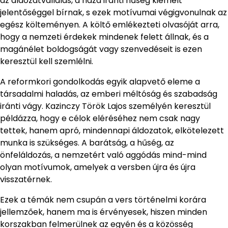
az áldozatvállalás, a haza iránti hűség kiemelt
jelentőséggel bírnak, s ezek motívumai végigvonulnak az
egész költeményen. A költő emlékezteti olvasóját arra,
hogy a nemzeti érdekek mindenek felett állnak, és a
magánélet boldogságát vagy szenvedéseit is ezen
keresztül kell szemlélni.
A reformkori gondolkodás egyik alapvető eleme a
társadalmi haladás, az emberi méltóság és szabadság
iránti vágy. Kazinczy Török Lajos személyén keresztül
példázza, hogy e célok eléréséhez nem csak nagy
tettek, hanem apró, mindennapi áldozatok, elkötelezett
munka is szükséges. A barátság, a hűség, az
önfeláldozás, a nemzetért való aggódás mind-mind
olyan motívumok, amelyek a versben újra és újra
visszatérnek.
Ezek a témák nem csupán a vers történelmi korára
jellemzőek, hanem ma is érvényesek, hiszen minden
korszakban felmerülnek az egyén és a közösség