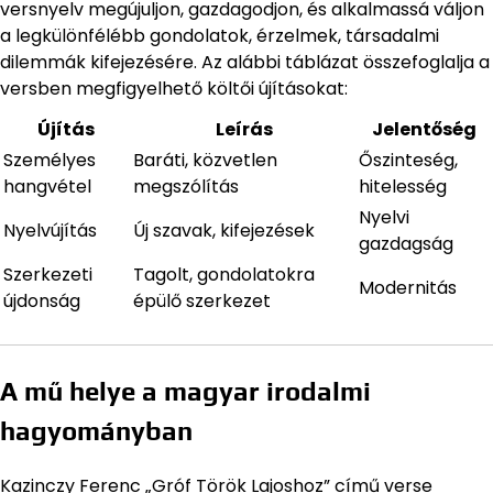
versnyelv megújuljon, gazdagodjon, és alkalmassá váljon
a legkülönfélébb gondolatok, érzelmek, társadalmi
dilemmák kifejezésére. Az alábbi táblázat összefoglalja a
versben megfigyelhető költői újításokat:
Újítás
Leírás
Jelentőség
Személyes
Baráti, közvetlen
Őszinteség,
hangvétel
megszólítás
hitelesség
Nyelvi
Nyelvújítás
Új szavak, kifejezések
gazdagság
Szerkezeti
Tagolt, gondolatokra
Modernitás
újdonság
épülő szerkezet
A mű helye a magyar irodalmi
hagyományban
Kazinczy Ferenc „Gróf Török Lajoshoz” című verse