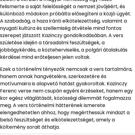
felismerte a saját felelősségét a nemzet jövőjéért, és
különböző módokon próbálta elősegíteni a közjó ügyét.
A szabadság, a haza iránti elkötelezettség, valamint a
nyugati kultúra és szellemiség átvétele mind fontos
szerepet játszott Kazinczy gondolkodásában. A vers
születése idején a társadalmi feszültségek, a
jobbágykérdés, a közteherviselés, a polgári átalakulás
kérdései mind erőteljesen jelen voltak.
Ezek a történelmi tényezők nemcsak a vers tartalmára,
hanem annak hangvételére, szerkezetére és
motívumaira is alapvető hatást gyakoroltak. Kazinczy
Ferenc verse nem csupán egyéni érzéseket, hanem egy
kor egész világlátását, közösségi dilemmáit fogalmazza
meg. A vers történelmi hátterének ismerete
elengedhetetlen ahhoz, hogy megérthessük mindazt a
belső feszültséget és elkötelezettséget, amely a
költemény sorait áthatja.