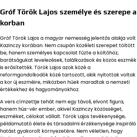
Gróf Török Lajos személye és szerepe a
korban
Gróf Török Lajos a magyar nemesség jelentős alakja volt
Kazinczy korában. Nem csupán közéleti szerepet töltött
be, hanem személyes kapcsolat fűzte a költőhöz,
barátságukat levelezések, találkozások és közös eszmék
is erősítették. Török Lajos azok közé a
reformgondolkodók közé tartozott, akik nyitottak voltak
a kor új eszméire, miközben hűek maradtak a nemzeti
értékekhez és hagyományokhoz.
A vers címzettje tehát nem egy távoli, elvont figura,
hanem hús-vér ember, akivel Kazinczy közösséget,
eszméket, célokat vállalt. Török Lajos tevékenysége,
példamutató élete és társadalmi érzékenysége inspiráló
hatást gyakorolt környezetére. Nem véletlen, hogy