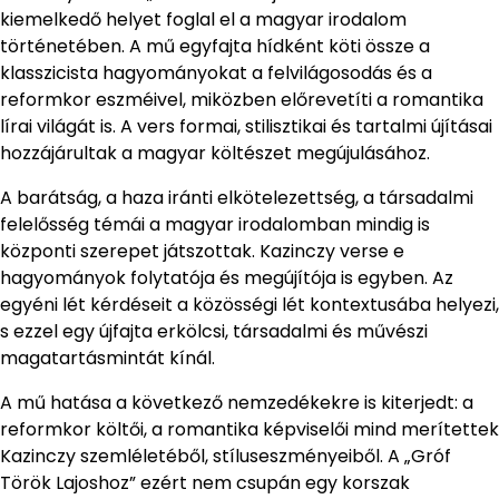
kiemelkedő helyet foglal el a magyar irodalom
történetében. A mű egyfajta hídként köti össze a
klasszicista hagyományokat a felvilágosodás és a
reformkor eszméivel, miközben előrevetíti a romantika
lírai világát is. A vers formai, stilisztikai és tartalmi újításai
hozzájárultak a magyar költészet megújulásához.
A barátság, a haza iránti elkötelezettség, a társadalmi
felelősség témái a magyar irodalomban mindig is
központi szerepet játszottak. Kazinczy verse e
hagyományok folytatója és megújítója is egyben. Az
egyéni lét kérdéseit a közösségi lét kontextusába helyezi,
s ezzel egy újfajta erkölcsi, társadalmi és művészi
magatartásmintát kínál.
A mű hatása a következő nemzedékekre is kiterjedt: a
reformkor költői, a romantika képviselői mind merítettek
Kazinczy szemléletéből, stíluseszményeiből. A „Gróf
Török Lajoshoz” ezért nem csupán egy korszak