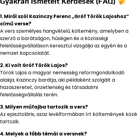
Gyakran Ismételt Kérdések (FAQ)
1. Miről szól Kazinczy Ferenc „Gróf Török Lajoshoz”
című verse?
A vers személyes hangvételű költemény, amelyben a
szerző a barátságon, hűségen és a közösségi
felelősségvállaláson keresztül vizsgálja az egyén és a
nemzet kapcsolatát.
2. Ki volt Gróf Török Lajos?
Török Lajos a magyar nemesség reformgondolkodó
alakja, Kazinczy barátja, aki példaként szolgált a
hazaszeretet, önzetlenség és társadalmi
felelősségvállalás terén.
3. Milyen műfajba tartozik a vers?
Az episztoláris, azaz levélformában írt költemények közé
tartozik.
4. Melyek a főbb témái a versnek?