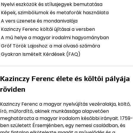
Nyelvi eszközök és stílusjegyek bemutatása
Képek, szimbólumok és metaforák használata
A vers üzenete és mondanivalója
Kazinczy Ferenc költői újításai a versben
A mű helye a magyar irodalmi hagyományban
Gróf Török Lajoshoz: a mai olvasó számára
Gyakran Ismételt Kérdések (FAQ)
Kazinczy Ferenc élete és költői pályája
röviden
Kazinczy Ferenc a magyar nyelvújítás vezéralakja, költő,
író, műfordító, akinek munkássága alapvetően
meghatározta a magyar irodalom későbbi irányait. 1759-
ben született Érsemjénben, egy nemesi családban, és
már fiatalon elkötelezte magát a művelődés és a