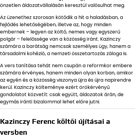
önzetlen áldozatvállalásán keresztül valósulhat meg.
Az üzenethez szorosan kötődik a hit a haladásban, a
fejlődés lehetőségében, illetve az, hogy minden
embernek – legyen az költő, nemes vagy egyszerű
polgár – felelőssége van a közösség iránt. Kazinczy
számára a barátság nemcsak személyes ügy, hanem a
társadalmi kohézió, a nemzeti összetartozás záloga is.
A vers tanítása tehát nem csupán a reformkor embere
számára érvényes, hanem minden olyan korban, amikor
az egyén és a közösség viszonya újra és újra napirendre
kerül. Kazinczy költeménye ezért örökérvényű
gondolatot közvetít: csak együtt, áldozatok árán, de
egymás iránti bizalommal lehet előre jutni.
Kazinczy Ferenc költői újításai a
versben