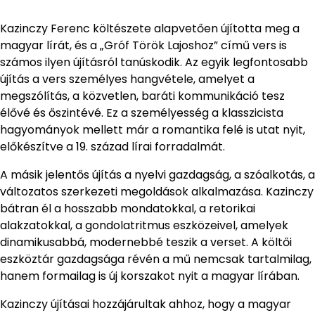
Kazinczy Ferenc költészete alapvetően újította meg a
magyar lírát, és a „Gróf Török Lajoshoz” című vers is
számos ilyen újításról tanúskodik. Az egyik legfontosabb
újítás a vers személyes hangvétele, amelyet a
megszólítás, a közvetlen, baráti kommunikáció tesz
élővé és őszintévé. Ez a személyesség a klasszicista
hagyományok mellett már a romantika felé is utat nyit,
előkészítve a 19. század lírai forradalmát.
A másik jelentős újítás a nyelvi gazdagság, a szóalkotás, a
változatos szerkezeti megoldások alkalmazása. Kazinczy
bátran él a hosszabb mondatokkal, a retorikai
alakzatokkal, a gondolatritmus eszközeivel, amelyek
dinamikusabbá, modernebbé teszik a verset. A költői
eszköztár gazdagsága révén a mű nemcsak tartalmilag,
hanem formailag is új korszakot nyit a magyar lírában.
Kazinczy újításai hozzájárultak ahhoz, hogy a magyar