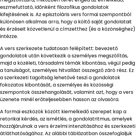
eszmefuttató, időnként filozofikus gondolatok
kifejtésének is. Az episztoláris vers formai szempontból
különösen alkalmas arra, hogy a költő saját gondolatait
és érzéseit közvetlenül a címzetthez (és a közönséghez)
intézze.
A vers szerkezete tudatosan felépített: bevezető
gondolatok után következik a személyes megszólítás,
majd a közéleti, társadalmi témák kibontása, végül pedig
a tanulságot, személyes hitvallást összegző záró rész. Ez
a szerkezeti tagoltság lehetővé teszi a gondolatok
fokozatos kibontását, a személyes és közösségi
szempontok összehangolását, valamint azt, hogy a vers
üzenete minél erőteljesebben hasson az olvasóra.
A formai eszközök között kiemelkedő szerepet kap a
retorikai kérdés, az ismétlés, a gondolatritmus, amelyek
hozzájárulnak a vers érzelmi intenzitásához és szerkezeti
átláthatóságához. Az alábbi táblázatban összefoglaljuk