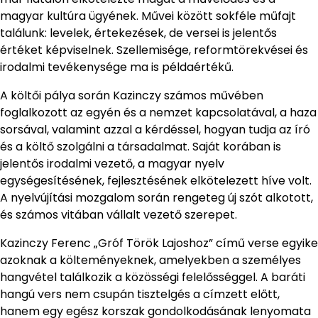
magyar kultúra ügyének. Művei között sokféle műfajt
találunk: levelek, értekezések, de versei is jelentős
értéket képviselnek. Szellemisége, reformtörekvései és
irodalmi tevékenysége ma is példaértékű.
A költői pálya során Kazinczy számos művében
foglalkozott az egyén és a nemzet kapcsolatával, a haza
sorsával, valamint azzal a kérdéssel, hogyan tudja az író
és a költő szolgálni a társadalmat. Saját korában is
jelentős irodalmi vezető, a magyar nyelv
egységesítésének, fejlesztésének elkötelezett híve volt.
A nyelvújítási mozgalom során rengeteg új szót alkotott,
és számos vitában vállalt vezető szerepet.
Kazinczy Ferenc „Gróf Török Lajoshoz” című verse egyike
azoknak a költeményeknek, amelyekben a személyes
hangvétel találkozik a közösségi felelősséggel. A baráti
hangú vers nem csupán tisztelgés a címzett előtt,
hanem egy egész korszak gondolkodásának lenyomata