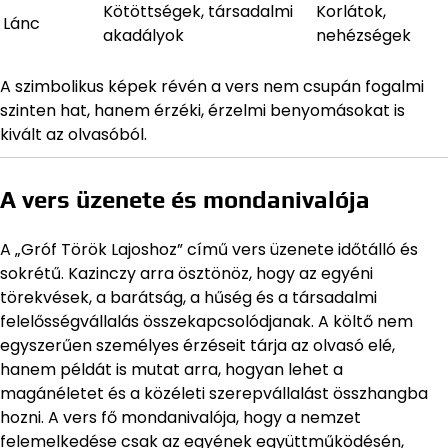
Kötöttségek, társadalmi
Korlátok,
Lánc
akadályok
nehézségek
A szimbolikus képek révén a vers nem csupán fogalmi
szinten hat, hanem érzéki, érzelmi benyomásokat is
kivált az olvasóból.
A vers üzenete és mondanivalója
A „Gróf Török Lajoshoz” című vers üzenete időtálló és
sokrétű. Kazinczy arra ösztönöz, hogy az egyéni
törekvések, a barátság, a hűség és a társadalmi
felelősségvállalás összekapcsolódjanak. A költő nem
egyszerűen személyes érzéseit tárja az olvasó elé,
hanem példát is mutat arra, hogyan lehet a
magánéletet és a közéleti szerepvállalást összhangba
hozni. A vers fő mondanivalója, hogy a nemzet
felemelkedése csak az egyének együttműködésén,