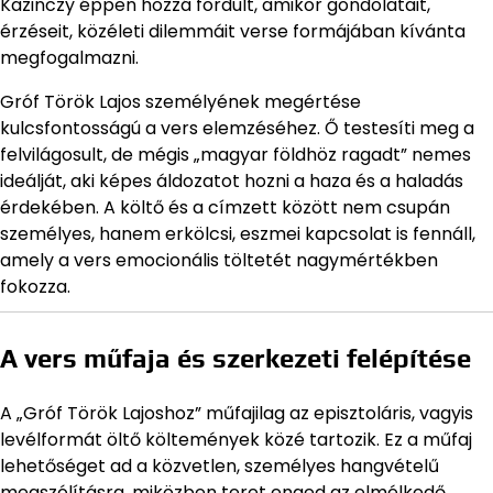
Kazinczy éppen hozzá fordult, amikor gondolatait,
érzéseit, közéleti dilemmáit verse formájában kívánta
megfogalmazni.
Gróf Török Lajos személyének megértése
kulcsfontosságú a vers elemzéséhez. Ő testesíti meg a
felvilágosult, de mégis „magyar földhöz ragadt” nemes
ideálját, aki képes áldozatot hozni a haza és a haladás
érdekében. A költő és a címzett között nem csupán
személyes, hanem erkölcsi, eszmei kapcsolat is fennáll,
amely a vers emocionális töltetét nagymértékben
fokozza.
A vers műfaja és szerkezeti felépítése
A „Gróf Török Lajoshoz” műfajilag az episztoláris, vagyis
levélformát öltő költemények közé tartozik. Ez a műfaj
lehetőséget ad a közvetlen, személyes hangvételű
megszólításra, miközben teret enged az elmélkedő,