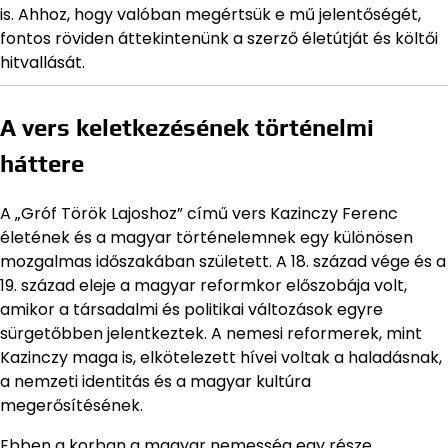
is. Ahhoz, hogy valóban megértsük e mű jelentőségét,
fontos röviden áttekintenünk a szerző életútját és költői
hitvallását.
A vers keletkezésének történelmi
háttere
A „Gróf Török Lajoshoz” című vers Kazinczy Ferenc
életének és a magyar történelemnek egy különösen
mozgalmas időszakában született. A 18. század vége és a
19. század eleje a magyar reformkor előszobája volt,
amikor a társadalmi és politikai változások egyre
sürgetőbben jelentkeztek. A nemesi reformerek, mint
Kazinczy maga is, elkötelezett hívei voltak a haladásnak,
a nemzeti identitás és a magyar kultúra
megerősítésének.
Ebben a korban a magyar nemesség egy része