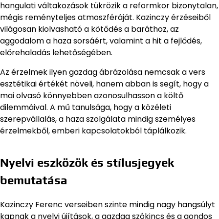
hangulati váltakozások tükrözik a reformkor bizonytalan,
mégis reményteljes atmoszféráját. Kazinczy érzéseiből
világosan kiolvasható a kötődés a baráthoz, az
aggodalom a haza sorsáért, valamint a hit a fejlődés,
előrehaladás lehetőségében.
Az érzelmek ilyen gazdag ábrázolása nemcsak a vers
esztétikai értékét növeli, hanem abban is segít, hogy a
mai olvasó könnyebben azonosulhasson a költő
dilemmáival. A mű tanulsága, hogy a közéleti
szerepvállalás, a haza szolgálata mindig személyes
érzelmekből, emberi kapcsolatokból táplálkozik.
Nyelvi eszközök és stílusjegyek
bemutatása
Kazinczy Ferenc verseiben szinte mindig nagy hangsúlyt
kapnak a nyelvi újítások, a gazdag szókincs és a gondos