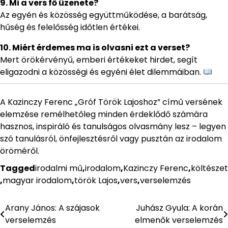
9. Mi a vers fő üzenete?
Az egyén és közösség együttműködése, a barátság,
hűség és felelősség időtlen értékei.
10. Miért érdemes ma is olvasni ezt a verset?
Mert örökérvényű, emberi értékeket hirdet, segít
eligazodni a közösségi és egyéni élet dilemmáiban.
A Kazinczy Ferenc „Gróf Török Lajoshoz” című versének
elemzése remélhetőleg minden érdeklődő számára
hasznos, inspiráló és tanulságos olvasmány lesz – legyen
szó tanulásról, önfejlesztésről vagy pusztán az irodalom
öröméről.
Tagged
irodalmi mű
,
irodalom
,
Kazinczy Ferenc
,
költészet
,
magyar irodalom
,
török Lajos
,
vers
,
verselemzés
Arany János: A szájasok
Juhász Gyula: A korán
Bejegyzés
verselemzés
elmenők verselemzés