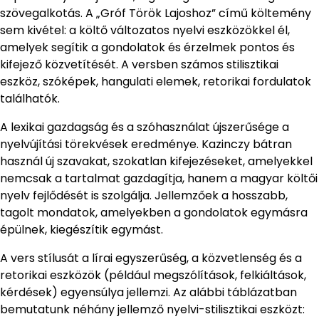
szövegalkotás. A „Gróf Török Lajoshoz” című költemény
sem kivétel: a költő változatos nyelvi eszközökkel él,
amelyek segítik a gondolatok és érzelmek pontos és
kifejező közvetítését. A versben számos stilisztikai
eszköz, szóképek, hangulati elemek, retorikai fordulatok
találhatók.
A lexikai gazdagság és a szóhasználat újszerűsége a
nyelvújítási törekvések eredménye. Kazinczy bátran
használ új szavakat, szokatlan kifejezéseket, amelyekkel
nemcsak a tartalmat gazdagítja, hanem a magyar költői
nyelv fejlődését is szolgálja. Jellemzőek a hosszabb,
tagolt mondatok, amelyekben a gondolatok egymásra
épülnek, kiegészítik egymást.
A vers stílusát a lírai egyszerűség, a közvetlenség és a
retorikai eszközök (például megszólítások, felkiáltások,
kérdések) egyensúlya jellemzi. Az alábbi táblázatban
bemutatunk néhány jellemző nyelvi-stilisztikai eszközt: