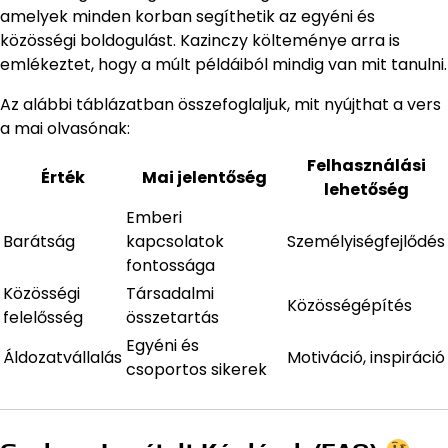
amelyek minden korban segíthetik az egyéni és
közösségi boldogulást. Kazinczy költeménye arra is
emlékeztet, hogy a múlt példáiból mindig van mit tanulni.
Az alábbi táblázatban összefoglaljuk, mit nyújthat a vers
a mai olvasónak:
Felhasználási
Érték
Mai jelentőség
lehetőség
Emberi
Barátság
kapcsolatok
Személyiségfejlődés
fontossága
Közösségi
Társadalmi
Közösségépítés
felelősség
összetartás
Egyéni és
Áldozatvállalás
Motiváció, inspiráció
csoportos sikerek