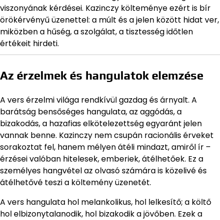
viszonyának kérdései. Kazinczy költeménye ezért is bír
örökérvényű üzenettel: a múlt és a jelen között hidat ver,
miközben a hűség, a szolgálat, a tisztesség időtlen
értékeit hirdeti.
Az érzelmek és hangulatok elemzése
A vers érzelmi világa rendkívül gazdag és árnyalt. A
barátság bensőséges hangulata, az aggódás, a
bizakodás, a hazafias elkötelezettség egyaránt jelen
vannak benne. Kazinczy nem csupán racionális érveket
sorakoztat fel, hanem mélyen átéli mindazt, amiről ír –
érzései valóban hitelesek, emberiek, átélhetőek. Ez a
személyes hangvétel az olvasó számára is közelivé és
átélhetővé teszi a költemény üzenetét.
A vers hangulata hol melankolikus, hol lelkesítő; a költő
hol elbizonytalanodik, hol bizakodik a jövőben. Ezek a