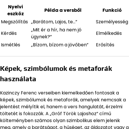
Nyelvi
Példa a versből
Funkció
eszköz
Megszólítás
„Barátom, Lajos, te…”
Személyesség
„Mit ér a hír, ha nem jó
Kérdés
Elmélkedés
ügynek?”
Ismétlés
„Bízom, bízom a jövőben”
Erősítés
Képek, szimbólumok és metaforák
használata
Kazinczy Ferenc verseiben kiemelkedően fontosak a
képek, szimbólumok és metaforák, amelyek nemcsak a
jelentést mélyítik el, hanem a vers hangulatát, érzelmi
töltetét is fokozzák. A „Gróf Török Lajoshoz” című
költeményben számos olyan szimbolikus elem jelenik
meg, amely a barátságot, a hűséget, az áldozatot vagy a