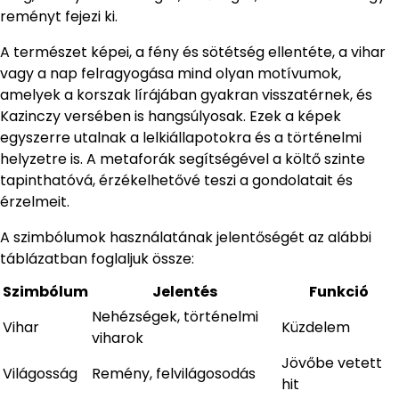
reményt fejezi ki.
A természet képei, a fény és sötétség ellentéte, a vihar
vagy a nap felragyogása mind olyan motívumok,
amelyek a korszak lírájában gyakran visszatérnek, és
Kazinczy versében is hangsúlyosak. Ezek a képek
egyszerre utalnak a lelkiállapotokra és a történelmi
helyzetre is. A metaforák segítségével a költő szinte
tapinthatóvá, érzékelhetővé teszi a gondolatait és
érzelmeit.
A szimbólumok használatának jelentőségét az alábbi
táblázatban foglaljuk össze:
Szimbólum
Jelentés
Funkció
Nehézségek, történelmi
Vihar
Küzdelem
viharok
Jövőbe vetett
Világosság
Remény, felvilágosodás
hit