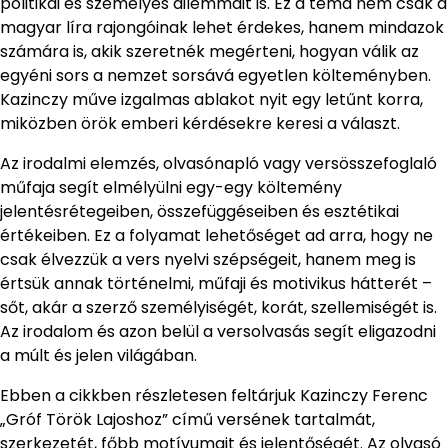
politikai és személyes dilemmáit is. Ez a téma nem csak a
magyar líra rajongóinak lehet érdekes, hanem mindazok
számára is, akik szeretnék megérteni, hogyan válik az
egyéni sors a nemzet sorsává egyetlen költeményben.
Kazinczy műve izgalmas ablakot nyit egy letűnt korra,
miközben örök emberi kérdésekre keresi a választ.
Az irodalmi elemzés, olvasónapló vagy versösszefoglaló
műfaja segít elmélyülni egy-egy költemény
jelentésrétegeiben, összefüggéseiben és esztétikai
értékeiben. Ez a folyamat lehetőséget ad arra, hogy ne
csak élvezzük a vers nyelvi szépségeit, hanem meg is
értsük annak történelmi, műfaji és motivikus hátterét –
sőt, akár a szerző személyiségét, korát, szellemiségét is.
Az irodalom és azon belül a versolvasás segít eligazodni
a múlt és jelen világában.
Ebben a cikkben részletesen feltárjuk Kazinczy Ferenc
„Gróf Török Lajoshoz” című versének tartalmát,
szerkezetét, főbb motívumait és jelentőségét. Az olvasó