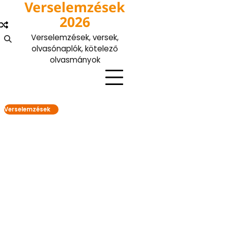
Verselemzések
Skip
to
2026
content
Verselemzések, versek,
olvasónaplók, kötelező
olvasmányok
Verselemzések