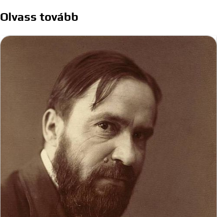
navigáció
Olvass tovább