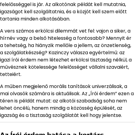
felelősséggel is jár. Az alkotónak példát kell mutatnia,
igazságot kell szolgáltatnia, és a közjót kell szem előtt
tartania minden alkotásában.
A vers számos erkölcsi dilemmát vet fel: vajon a siker, a
hírnév vagy a belső hitelesség a fontosabb? Mennyit ér
a tehetség, ha hiányzik mellőle a jellem, az önzetlenség,
a szolgálatkészség? Kazinczy válasza egyértelmű: az
igazi írói érdem nem létezhet erkölcsi tisztaság nélkül, a
művésznek kötelessége felelősséget vállalni szavaiért,
tetteiért.
A műben megjelenő morális tanítások univerzálisak, a
mai olvasók számára is aktuálisak. Az „Írói érdem” ezen a
téren is példát mutat: az alkotói szabadság soha nem
lehet öncélú, hanem mindig a közösség épülését, az
igazság és a tisztaság szolgálatát kell hogy jelentse.
Az Írói érdem hatása a kortárs