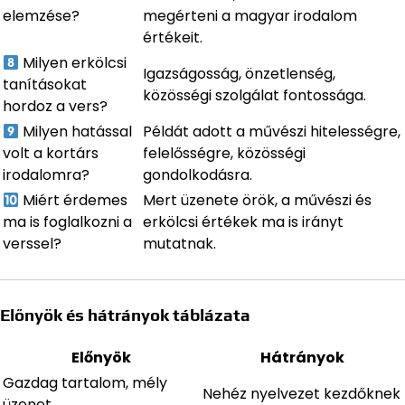
elemzése?
megérteni a magyar irodalom
értékeit.
Milyen erkölcsi
Igazságosság, önzetlenség,
tanításokat
közösségi szolgálat fontossága.
hordoz a vers?
Milyen hatással
Példát adott a művészi hitelességre,
volt a kortárs
felelősségre, közösségi
irodalomra?
gondolkodásra.
Miért érdemes
Mert üzenete örök, a művészi és
ma is foglalkozni a
erkölcsi értékek ma is irányt
verssel?
mutatnak.
Előnyök és hátrányok táblázata
Előnyök
Hátrányok
Gazdag tartalom, mély
Nehéz nyelvezet kezdőknek
üzenet