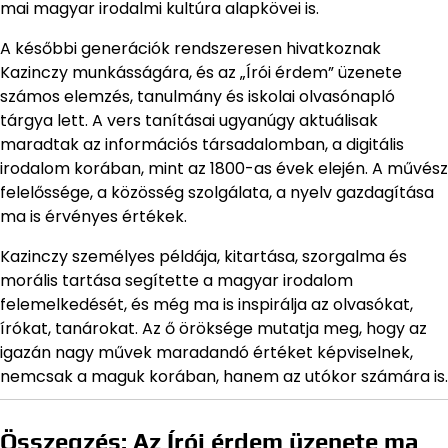
mai magyar irodalmi kultúra alapkövei is.
A későbbi generációk rendszeresen hivatkoznak
Kazinczy munkásságára, és az „Írói érdem” üzenete
számos elemzés, tanulmány és iskolai olvasónapló
tárgya lett. A vers tanításai ugyanúgy aktuálisak
maradtak az információs társadalomban, a digitális
irodalom korában, mint az 1800-as évek elején. A művész
felelőssége, a közösség szolgálata, a nyelv gazdagítása
ma is érvényes értékek.
Kazinczy személyes példája, kitartása, szorgalma és
morális tartása segítette a magyar irodalom
felemelkedését, és még ma is inspirálja az olvasókat,
írókat, tanárokat. Az ő öröksége mutatja meg, hogy az
igazán nagy művek maradandó értéket képviselnek,
nemcsak a maguk korában, hanem az utókor számára is.
Összegzés: Az Írói érdem üzenete ma