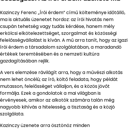
Kazinczy Ferenc „Írói érdem” című költeménye időtálló,
ma is aktuális üzenetet hordoz: az írói hivatás nem
csupán tehetség vagy tudás kérdése, hanem mély
erkölcsi elkötelezettséget, szorgalmat és közösségi
felelősségvállalást is kíván. A mű arra tanít, hogy az igazi
írói érdem a társadalom szolgálatában, a maradandó
értékek teremtésében és a nemzeti kultúra
gazdagításában rejlik.
A vers elemzése rávilágít arra, hogy a művészi alkotás
nem lehet öncélú; az író, költő feladata, hogy példát
mutasson, felelősséget vállaljon, és a közös jövőt
formálja. Ezek a gondolatok a mai világban is
érvényesek, amikor az alkotók számára talán még
nagyobb kihívás a hitelesség, a tisztaság és a közjó
szolgálata.
Kazinczy üzenete arra ösztönöz minden