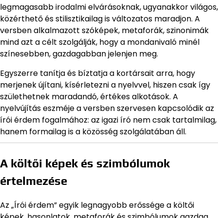
legmagasabb irodalmi elvárásoknak, ugyanakkor világos,
közérthető és stilisztikailag is változatos maradjon. A
versben alkalmazott szóképek, metaforák, szinonimák
mind azt a célt szolgálják, hogy a mondanivaló minél
színesebben, gazdagabban jelenjen meg.
Egyszerre tanítja és bíztatja a kortársait arra, hogy
merjenek újítani, kísérletezni a nyelvvel, hiszen csak így
születhetnek maradandó, értékes alkotások. A
nyelvújítás eszméje a versben szervesen kapcsolódik az
írói érdem fogalmához: az igazi író nem csak tartalmilag,
hanem formailag is a közösség szolgálatában áll.
A költői képek és szimbólumok
értelmezése
Az „Írói érdem” egyik legnagyobb erőssége a költői
képek, hasonlatok, metaforák és szimbólumok gazdag