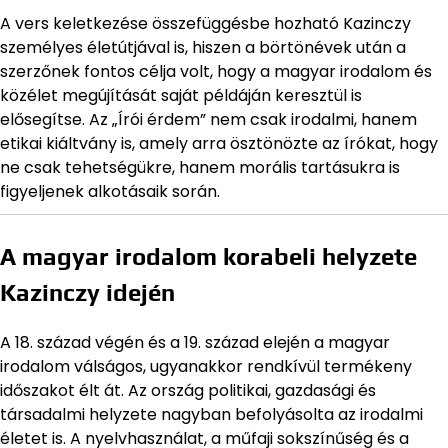
A vers keletkezése összefüggésbe hozható Kazinczy
személyes életútjával is, hiszen a börtönévek után a
szerzőnek fontos célja volt, hogy a magyar irodalom és
közélet megújítását saját példáján keresztül is
elősegítse. Az „Írói érdem” nem csak irodalmi, hanem
etikai kiáltvány is, amely arra ösztönözte az írókat, hogy
ne csak tehetségükre, hanem morális tartásukra is
figyeljenek alkotásaik során.
A magyar irodalom korabeli helyzete
Kazinczy idején
A 18. század végén és a 19. század elején a magyar
irodalom válságos, ugyanakkor rendkívül termékeny
időszakot élt át. Az ország politikai, gazdasági és
társadalmi helyzete nagyban befolyásolta az irodalmi
életet is. A nyelvhasználat, a műfaji sokszínűség és a