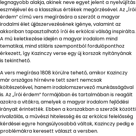
legnagyobb alakja, akinek neve egyet jelent a nyelvújítás
eszméjével és a klasszikus értékek megőrzésével. Az „Írói
érdem” című vers megírására a szerzőt a magyar
irodalmi élet újjászervezésének igénye, valamint az
akkoriban tapasztalható írói és erkölcsi válság inspirálta.
A mű keletkezése idején a magyar irodalom mind
tematikai, mind stiláris szempontból fordulóponthoz
érkezett, így Kazinczy verse egy új korszak nyitányának
is tekinthető.
A vers megírása 1808 körülre tehető, amikor Kazinczy
már országos hírnévre tett szert nemcsak
költészetével, hanem irodalomszervező munkásságával
is. Az „Írói érdem” formájában és tartalmában is reagált
azokra a vitákra, amelyek a magyar irodalom fejlődési
irányait érintették. Ebben a korszakban a szerzők közötti
rivalizálás, a művészi hitelesség és az erkölcsi felelősség
kérdései egyre hangsúlyosabbá váltak, Kazinczy pedig e
problémákra keresett választ a versben.