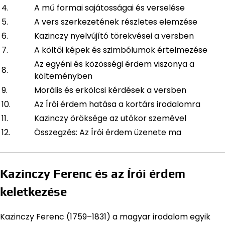
4.
A mű formai sajátosságai és verselése
5.
A vers szerkezetének részletes elemzése
6.
Kazinczy nyelvújító törekvései a versben
7.
A költői képek és szimbólumok értelmezése
Az egyéni és közösségi érdem viszonya a
8.
költeményben
9.
Morális és erkölcsi kérdések a versben
10.
Az Írói érdem hatása a kortárs irodalomra
11.
Kazinczy öröksége az utókor szemével
12.
Összegzés: Az Írói érdem üzenete ma
Kazinczy Ferenc és az Írói érdem
keletkezése
Kazinczy Ferenc (1759–1831) a magyar irodalom egyik