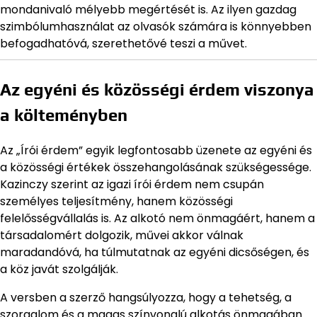
mondanivaló mélyebb megértését is. Az ilyen gazdag
szimbólumhasználat az olvasók számára is könnyebben
befogadhatóvá, szerethetővé teszi a művet.
Az egyéni és közösségi érdem viszonya
a költeményben
Az „Írói érdem” egyik legfontosabb üzenete az egyéni és
a közösségi értékek összehangolásának szükségessége.
Kazinczy szerint az igazi írói érdem nem csupán
személyes teljesítmény, hanem közösségi
felelősségvállalás is. Az alkotó nem önmagáért, hanem a
társadalomért dolgozik, művei akkor válnak
maradandóvá, ha túlmutatnak az egyéni dicsőségen, és
a köz javát szolgálják.
A versben a szerző hangsúlyozza, hogy a tehetség, a
szorgalom és a magas színvonalú alkotás önmagában