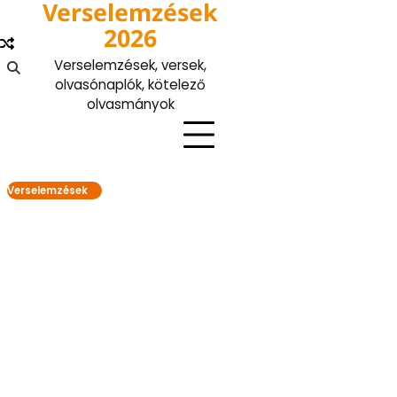
Verselemzések
Skip
to
2026
content
Verselemzések, versek,
olvasónaplók, kötelező
olvasmányok
Verselemzések