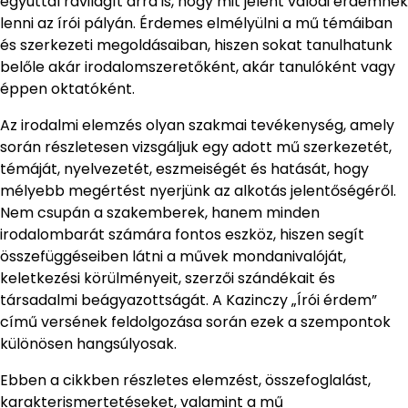
egyúttal rávilágít arra is, hogy mit jelent valódi érdemnek
lenni az írói pályán. Érdemes elmélyülni a mű témáiban
és szerkezeti megoldásaiban, hiszen sokat tanulhatunk
belőle akár irodalomszeretőként, akár tanulóként vagy
éppen oktatóként.
Az irodalmi elemzés olyan szakmai tevékenység, amely
során részletesen vizsgáljuk egy adott mű szerkezetét,
témáját, nyelvezetét, eszmeiségét és hatását, hogy
mélyebb megértést nyerjünk az alkotás jelentőségéről.
Nem csupán a szakemberek, hanem minden
irodalombarát számára fontos eszköz, hiszen segít
összefüggéseiben látni a művek mondanivalóját,
keletkezési körülményeit, szerzői szándékait és
társadalmi beágyazottságát. A Kazinczy „Írói érdem”
című versének feldolgozása során ezek a szempontok
különösen hangsúlyosak.
Ebben a cikkben részletes elemzést, összefoglalást,
karakterismertetéseket, valamint a mű