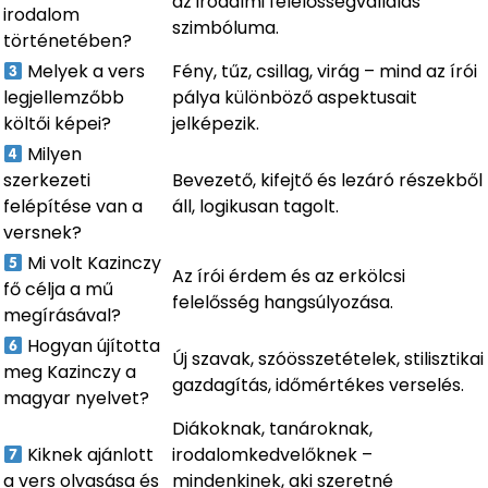
az irodalmi felelősségvállalás
irodalom
szimbóluma.
történetében?
Melyek a vers
Fény, tűz, csillag, virág – mind az írói
legjellemzőbb
pálya különböző aspektusait
költői képei?
jelképezik.
Milyen
szerkezeti
Bevezető, kifejtő és lezáró részekből
felépítése van a
áll, logikusan tagolt.
versnek?
Mi volt Kazinczy
Az írói érdem és az erkölcsi
fő célja a mű
felelősség hangsúlyozása.
megírásával?
Hogyan újította
Új szavak, szóösszetételek, stilisztikai
meg Kazinczy a
gazdagítás, időmértékes verselés.
magyar nyelvet?
Diákoknak, tanároknak,
Kiknek ajánlott
irodalomkedvelőknek –
a vers olvasása és
mindenkinek, aki szeretné