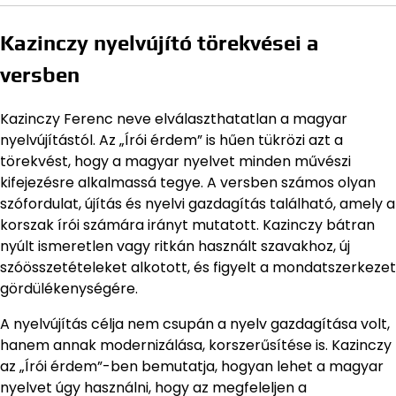
Kazinczy nyelvújító törekvései a
versben
Kazinczy Ferenc neve elválaszthatatlan a magyar
nyelvújítástól. Az „Írói érdem” is hűen tükrözi azt a
törekvést, hogy a magyar nyelvet minden művészi
kifejezésre alkalmassá tegye. A versben számos olyan
szófordulat, újítás és nyelvi gazdagítás található, amely a
korszak írói számára irányt mutatott. Kazinczy bátran
nyúlt ismeretlen vagy ritkán használt szavakhoz, új
szóösszetételeket alkotott, és figyelt a mondatszerkezet
gördülékenységére.
A nyelvújítás célja nem csupán a nyelv gazdagítása volt,
hanem annak modernizálása, korszerűsítése is. Kazinczy
az „Írói érdem”-ben bemutatja, hogyan lehet a magyar
nyelvet úgy használni, hogy az megfeleljen a