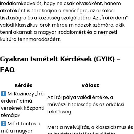
irodalomkedvelőt, hogy ne csak olvasóként, hanem
alkotóként is törekedjen a minőségre, az erkölcsi
tisztaságra és a közösség szolgálatára. Az „Írói érdem”
valódi klasszikus: örök mérce mindazok számára, akik
tenni akarnak a magyar irodalomért és a nemzeti
kultúra fennmaradásáért.
Gyakran Ismételt Kérdések (GYIK) –
FAQ
Kérdés
Válasz
Mi Kazinczy „Írói
Az írói pálya valódi értéke, a
érdem” című
művészi hitelesség és az erkölcsi
versének központi
felelősség.
témája?
Miért fontos a
Mert a nyelvújítás, a klasszicizmus és
mű a magyar