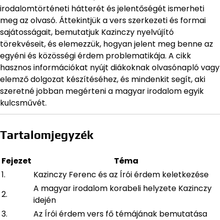
irodalomtörténeti hátterét és jelentőségét ismerheti
meg az olvasó. Áttekintjük a vers szerkezeti és formai
sajátosságait, bemutatjuk Kazinczy nyelvújító
törekvéseit, és elemezzük, hogyan jelent meg benne az
egyéni és közösségi érdem problematikája. A cikk
hasznos információkat nyújt diákoknak olvasónapló vagy
elemző dolgozat készítéséhez, és mindenkit segít, aki
szeretné jobban megérteni a magyar irodalom egyik
kulcsművét.
Tartalomjegyzék
Fejezet
Téma
1.
Kazinczy Ferenc és az Írói érdem keletkezése
A magyar irodalom korabeli helyzete Kazinczy
2.
idején
3.
Az Írói érdem vers fő témájának bemutatása