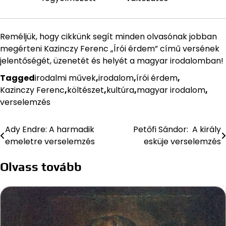
Reméljük, hogy cikkünk segít minden olvasónak jobban
megérteni Kazinczy Ferenc „Írói érdem” című versének
jelentőségét, üzenetét és helyét a magyar irodalomban!
Tagged
irodalmi művek
,
irodalom
,
írói érdem
,
Kazinczy Ferenc
,
költészet
,
kultúra
,
magyar irodalom
,
verselemzés
Ady Endre: A harmadik
Petőfi Sándor: A király
Bejegyzés
emeletre verselemzés
esküje verselemzés
navigáció
Olvass tovább