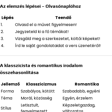
Az elemzés lépései – Olvasónaplóhoz
Lépés
Teendő
1.
Olvasd el a művet figyelmesen!
2.
Jegyzeteld ki a fő témákat!
3.
Vizsgáld meg a szerkezetet, költői képeket!
4.
Írd le saját gondolataidat a vers üzenetéről!
A klasszicista és romantikus irodalom
összehasonlítása
Jellemző
Klasszicizmus
Romantika
Forma
Szabályos, kötött
Szabadabb, egyéni
Téma
Morál, közösség
Egyén, érzelem
Letisztult,
Képzeletgazdag,
Stílus
fegyelmezett
változatos