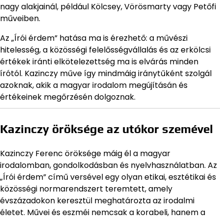
nagy alakjainál, például Kölcsey, Vörösmarty vagy Petőfi
műveiben.
Az „Írói érdem” hatása ma is érezhető: a művészi
hitelesség, a közösségi felelősségvállalás és az erkölcsi
értékek iránti elkötelezettség ma is elvárás minden
írótól. Kazinczy műve így mindmáig iránytűként szolgál
azoknak, akik a magyar irodalom megújításán és
értékeinek megőrzésén dolgoznak.
Kazinczy öröksége az utókor szemével
Kazinczy Ferenc öröksége máig él a magyar
irodalomban, gondolkodásban és nyelvhasználatban. Az
„Írói érdem” című versével egy olyan etikai, esztétikai és
közösségi normarendszert teremtett, amely
évszázadokon keresztül meghatározta az irodalmi
életet. Művei és eszméi nemcsak a korabeli, hanem a