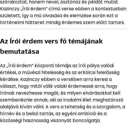
szórakoztat, hanem nevel, ösztönöz és példát mutat.
Kazinczy „Írói érdem” című verse ebben a kontextusban
született, így a mű olvasása és elemzése során ezt a
történelmi hátteret mindig érdemes szem előtt tartani.
Az Írói érdem vers fő témájának
bemutatása
Az „Írói érdem” központi témája az írói pálya valódi
értékei, a művészi hitelesség és az erkölcsi felelősség
kérdése. Kazinczy ebben a versében arra keresi a
választ, hogy mitől válik valaki érdemessé arra, hogy
írónak nevezhesse magát, és milyen elvárásokkal kell
szembenéznie annak, aki az irodalmi élet meghatározó
alakjává kíván válni. A vers a tehetség és a szorgalom, a
hírnév és a belső tartás, az egyéni ambíció és a
közösségi hasznosság viszonyát boncolgatja.