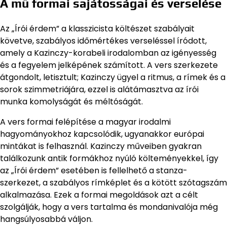
A mű formai sajátosságai és verselése
Az „Írói érdem” a klasszicista költészet szabályait
követve, szabályos időmértékes verseléssel íródott,
amely a Kazinczy-korabeli irodalomban az igényesség
és a fegyelem jelképének számított. A vers szerkezete
átgondolt, letisztult; Kazinczy ügyel a ritmus, a rímek és a
sorok szimmetriájára, ezzel is alátámasztva az írói
munka komolyságát és méltóságát.
A vers formai felépítése a magyar irodalmi
hagyományokhoz kapcsolódik, ugyanakkor európai
mintákat is felhasznál. Kazinczy műveiben gyakran
találkozunk antik formákhoz nyúló költeményekkel, így
az „Írói érdem” esetében is fellelhető a stanza-
szerkezet, a szabályos rímképlet és a kötött szótagszám
alkalmazása. Ezek a formai megoldások azt a célt
szolgálják, hogy a vers tartalma és mondanivalója még
hangsúlyosabbá váljon.