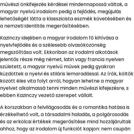
művészi önkifejezés kérdései mindennapossá váltak, a
magyar nyelvű irodalom pedig a fejlődés, megújulás
lehetőségét látta a klasszicista eszmék követésében és
a nemzeti identitás megerősítésében.
Kazinczy idejében a magyar irodalom fő kihívása a
nyelvfejlődés és a szélesebb olvasóközönség
megszólítása volt. Ekkoriban az irodalmi alkotások
jelentős része még német, latin vagy francia nyelven
született, a magyar nyelvű művek pedig gyakran
küzdöttek a nyelvi és stiláris lemaradással. Az írók, költők
között éles vita folyt arról, hogyan lehetne a magyar
nyelvet alkalmassá tenni minden művészi kifejezésre, s
ebben Kazinczy vezető szerepet vállalt.
A korszakban a felvilágosodás és a romantika hatása is
érzékelhető volt, a társadalmi haladás, a polgárosodás
és az erkölcsi értékek megerősítése mind hozzájárultak
ahhoz, hogy az irodalom új funkciót kapjon: nem csupán