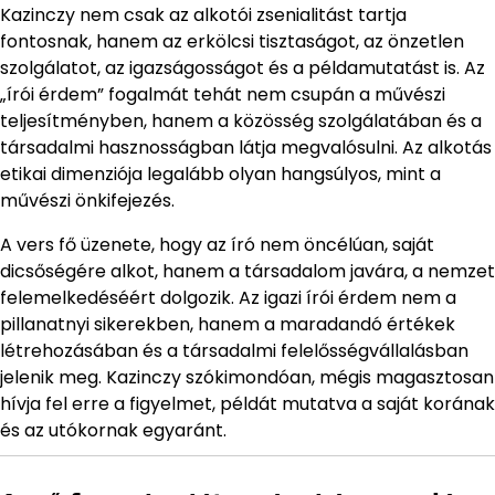
Kazinczy nem csak az alkotói zsenialitást tartja
fontosnak, hanem az erkölcsi tisztaságot, az önzetlen
szolgálatot, az igazságosságot és a példamutatást is. Az
„írói érdem” fogalmát tehát nem csupán a művészi
teljesítményben, hanem a közösség szolgálatában és a
társadalmi hasznosságban látja megvalósulni. Az alkotás
etikai dimenziója legalább olyan hangsúlyos, mint a
művészi önkifejezés.
A vers fő üzenete, hogy az író nem öncélúan, saját
dicsőségére alkot, hanem a társadalom javára, a nemzet
felemelkedéséért dolgozik. Az igazi írói érdem nem a
pillanatnyi sikerekben, hanem a maradandó értékek
létrehozásában és a társadalmi felelősségvállalásban
jelenik meg. Kazinczy szókimondóan, mégis magasztosan
hívja fel erre a figyelmet, példát mutatva a saját korának
és az utókornak egyaránt.