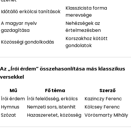
Klasszicista forma
Időtálló erkölcsi tanítások
merevsége
A magyar nyelv
Nehézségek az
gazdagítása
értelmezésben
Korszakhoz kötött
Közösségi gondolkodás
gondolatok
Az „Írói érdem” összehasonlítása más klasszikus
versekkel
Mű
Fő téma
Szerző
Írói érdem
Írói felelősség, erkölcs
Kazinczy Ferenc
Hymnus
Nemzeti sors, istenhit
Kölcsey Ferenc
Szózat
Hazaszeretet, közösség
Vörösmarty Mihály