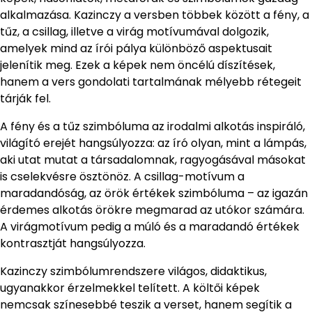
alkalmazása. Kazinczy a versben többek között a fény, a
tűz, a csillag, illetve a virág motívumával dolgozik,
amelyek mind az írói pálya különböző aspektusait
jelenítik meg. Ezek a képek nem öncélú díszítések,
hanem a vers gondolati tartalmának mélyebb rétegeit
tárják fel.
A fény és a tűz szimbóluma az irodalmi alkotás inspiráló,
világító erejét hangsúlyozza: az író olyan, mint a lámpás,
aki utat mutat a társadalomnak, ragyogásával másokat
is cselekvésre ösztönöz. A csillag-motívum a
maradandóság, az örök értékek szimbóluma – az igazán
érdemes alkotás örökre megmarad az utókor számára.
A virágmotívum pedig a múló és a maradandó értékek
kontrasztját hangsúlyozza.
Kazinczy szimbólumrendszere világos, didaktikus,
ugyanakkor érzelmekkel telített. A költői képek
nemcsak színesebbé teszik a verset, hanem segítik a