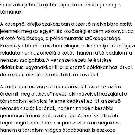
versszak újabb és újabb aspektusát mutatja meg a
témának.
A középső, kifejtő szakaszban a szerző mélyebbre ás: itt
jelennek meg az egyéni és közösségi érdem viszonyai, az
alkotó felelőssége, a példamutatás szükségessége.
Kazinczy ebben a részben világosan kimondja: az író igazi
feladata nem az öncélú alkotás, hanem a társadalom, a
nemzet szolgálata. A vers szerkezeti felépítése
didaktikus, ugyanakkor lírai; a szerző példákat hoz, érvel,
de közben érzelmekkel is telíti a szöveget.
A zárlatban összegzi a mondanivalót: csak az az író
érdemli meg a „dicső” nevet, aki műveivel hozzájárul a
társadalom erkölcsi felemelkedéséhez. Itt a szerző
nemcsak saját korának, hanem minden későbbi
generáció írónak is útravalót ad. A vers szerkezeti
tagoltsága tehát nem csupán esztétikai megoldás,
hanem a tartalom világos átadásának is eszköze.