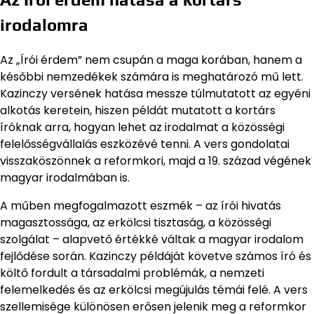
irodalomra
Az „Írói érdem” nem csupán a maga korában, hanem a
későbbi nemzedékek számára is meghatározó mű lett.
Kazinczy versének hatása messze túlmutatott az egyéni
alkotás keretein, hiszen példát mutatott a kortárs
íróknak arra, hogyan lehet az irodalmat a közösségi
felelősségvállalás eszközévé tenni. A vers gondolatai
visszaköszönnek a reformkori, majd a 19. század végének
magyar irodalmában is.
A műben megfogalmazott eszmék – az írói hivatás
magasztossága, az erkölcsi tisztaság, a közösségi
szolgálat – alapvető értékké váltak a magyar irodalom
fejlődése során. Kazinczy példáját követve számos író és
költő fordult a társadalmi problémák, a nemzeti
felemelkedés és az erkölcsi megújulás témái felé. A vers
szellemisége különösen erősen jelenik meg a reformkor