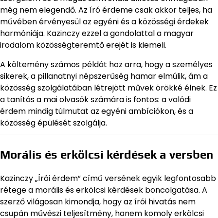
még nem elegendő. Az író érdeme csak akkor teljes, ha
művében érvényesül az egyéni és a közösségi érdekek
harmóniája. Kazinczy ezzel a gondolattal a magyar
irodalom közösségteremtő erejét is kiemeli.
A költemény számos példát hoz arra, hogy a személyes
sikerek, a pillanatnyi népszerűség hamar elmúlik, ám a
közösség szolgálatában létrejött művek örökké élnek. Ez
a tanítás a mai olvasók számára is fontos: a valódi
érdem mindig túlmutat az egyéni ambíciókon, és a
közösség épülését szolgálja.
Morális és erkölcsi kérdések a versben
Kazinczy „Írói érdem” című versének egyik legfontosabb
rétege a morális és erkölcsi kérdések boncolgatása. A
szerző világosan kimondja, hogy az írói hivatás nem
csupán művészi teljesítmény, hanem komoly erkölcsi