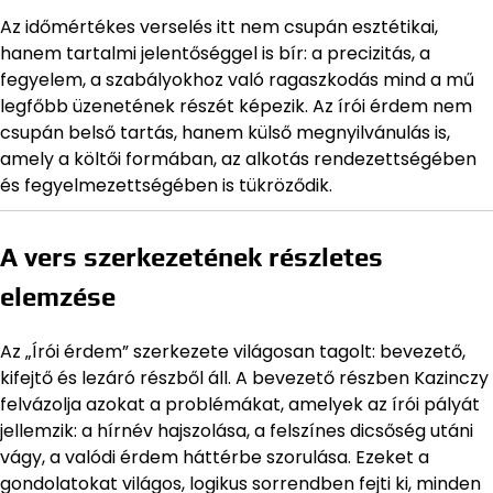
Az időmértékes verselés itt nem csupán esztétikai,
hanem tartalmi jelentőséggel is bír: a precizitás, a
fegyelem, a szabályokhoz való ragaszkodás mind a mű
legfőbb üzenetének részét képezik. Az írói érdem nem
csupán belső tartás, hanem külső megnyilvánulás is,
amely a költői formában, az alkotás rendezettségében
és fegyelmezettségében is tükröződik.
A vers szerkezetének részletes
elemzése
Az „Írói érdem” szerkezete világosan tagolt: bevezető,
kifejtő és lezáró részből áll. A bevezető részben Kazinczy
felvázolja azokat a problémákat, amelyek az írói pályát
jellemzik: a hírnév hajszolása, a felszínes dicsőség utáni
vágy, a valódi érdem háttérbe szorulása. Ezeket a
gondolatokat világos, logikus sorrendben fejti ki, minden