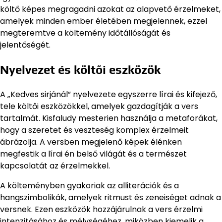
költő képes megragadni azokat az alapvető érzelmeket,
amelyek minden ember életében megjelennek, ezzel
megteremtve a költemény időtállóságát és
jelentőségét.
Nyelvezet és költői eszközök
A „Kedves sirjánál” nyelvezete egyszerre lírai és kifejező,
tele költői eszközökkel, amelyek gazdagítják a vers
tartalmát. Kisfaludy mesterien használja a metaforákat,
hogy a szeretet és veszteség komplex érzelmeit
ábrázolja. A versben megjelenő képek élénken
megfestik a lírai én belső világát és a természet
kapcsolatát az érzelmekkel.
A költeményben gyakoriak az alliterációk és a
hangszimbolikák, amelyek ritmust és zeneiséget adnak a
versnek. Ezen eszközök hozzájárulnak a vers érzelmi
intenzitásához és mélységéhez, miközben kiemelik a