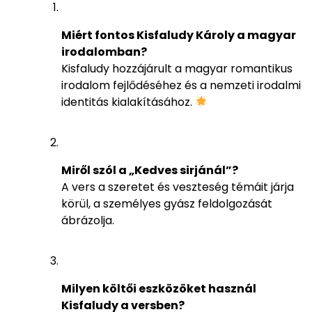
Miért fontos Kisfaludy Károly a magyar
irodalomban?
Kisfaludy hozzájárult a magyar romantikus
irodalom fejlődéséhez és a nemzeti irodalmi
identitás kialakításához.
Miről szól a „Kedves sirjánál”?
A vers a szeretet és veszteség témáit járja
körül, a személyes gyász feldolgozását
ábrázolja.
Milyen költői eszközöket használ
Kisfaludy a versben?