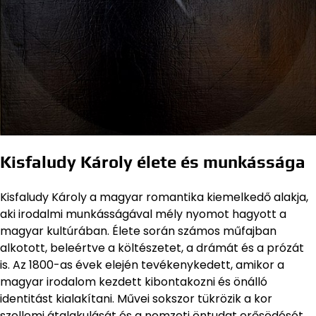
Kisfaludy Károly élete és munkássága
Kisfaludy Károly a magyar romantika kiemelkedő alakja,
aki irodalmi munkásságával mély nyomot hagyott a
magyar kultúrában. Élete során számos műfajban
alkotott, beleértve a költészetet, a drámát és a prózát
is. Az 1800-as évek elején tevékenykedett, amikor a
magyar irodalom kezdett kibontakozni és önálló
identitást kialakítani. Művei sokszor tükrözik a kor
szellemi átalakulását és a nemzeti öntudat erősödését.