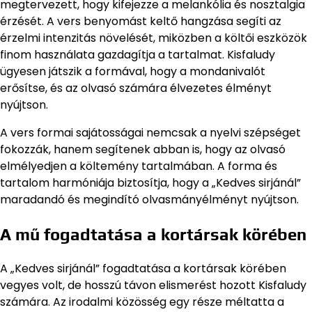
megtervezett, hogy kifejezze a melankólia és nosztalgia
érzését. A vers benyomást keltő hangzása segíti az
érzelmi intenzitás növelését, miközben a költői eszközök
finom használata gazdagítja a tartalmat. Kisfaludy
ügyesen játszik a formával, hogy a mondanivalót
erősítse, és az olvasó számára élvezetes élményt
nyújtson.
A vers formai sajátosságai nemcsak a nyelvi szépséget
fokozzák, hanem segítenek abban is, hogy az olvasó
elmélyedjen a költemény tartalmában. A forma és
tartalom harmóniája biztosítja, hogy a „Kedves sirjánál”
maradandó és megindító olvasmányélményt nyújtson.
A mű fogadtatása a kortársak körében
A „Kedves sirjánál” fogadtatása a kortársak körében
vegyes volt, de hosszú távon elismerést hozott Kisfaludy
számára. Az irodalmi közösség egy része méltatta a