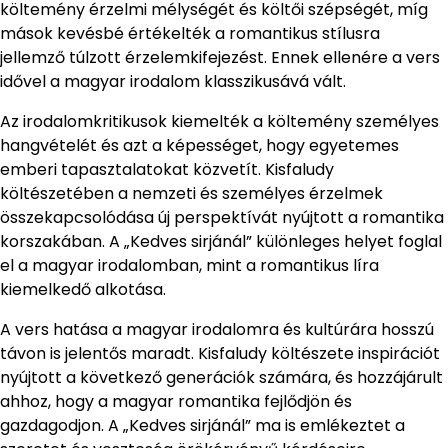
költemény érzelmi mélységét és költői szépségét, míg
mások kevésbé értékelték a romantikus stílusra
jellemző túlzott érzelemkifejezést. Ennek ellenére a vers
idővel a magyar irodalom klasszikusává vált.
Az irodalomkritikusok kiemelték a költemény személyes
hangvételét és azt a képességet, hogy egyetemes
emberi tapasztalatokat közvetít. Kisfaludy
költészetében a nemzeti és személyes érzelmek
összekapcsolódása új perspektívát nyújtott a romantika
korszakában. A „Kedves sirjánál” különleges helyet foglal
el a magyar irodalomban, mint a romantikus líra
kiemelkedő alkotása.
A vers hatása a magyar irodalomra és kultúrára hosszú
távon is jelentős maradt. Kisfaludy költészete inspirációt
nyújtott a következő generációk számára, és hozzájárult
ahhoz, hogy a magyar romantika fejlődjön és
gazdagodjon. A „Kedves sirjánál” ma is emlékeztet a