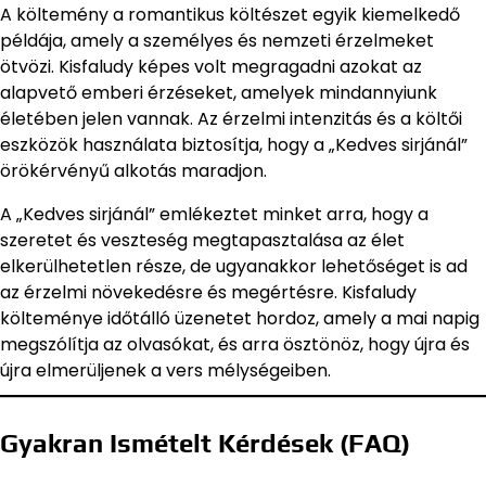
A költemény a romantikus költészet egyik kiemelkedő
példája, amely a személyes és nemzeti érzelmeket
ötvözi. Kisfaludy képes volt megragadni azokat az
alapvető emberi érzéseket, amelyek mindannyiunk
életében jelen vannak. Az érzelmi intenzitás és a költői
eszközök használata biztosítja, hogy a „Kedves sirjánál”
örökérvényű alkotás maradjon.
A „Kedves sirjánál” emlékeztet minket arra, hogy a
szeretet és veszteség megtapasztalása az élet
elkerülhetetlen része, de ugyanakkor lehetőséget is ad
az érzelmi növekedésre és megértésre. Kisfaludy
költeménye időtálló üzenetet hordoz, amely a mai napig
megszólítja az olvasókat, és arra ösztönöz, hogy újra és
újra elmerüljenek a vers mélységeiben.
Gyakran Ismételt Kérdések (FAQ)