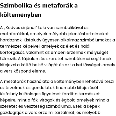
Szimbolika és metaforák a
költeményben
A „Kedves sirjánál” tele van szimbolikával és
metaforákkal, amelyek mélyebb jelentéstartalmakat
hordoznak. Kisfaludy ügyesen alkalmaz szimbólumokat a
természet képeivel, amelyek az élet és halál
körforgását, valamint az emberi érzelmek mélységét
tükrözik. A fájdalom és szeretet szimbólumai segítenek
kifejezni a költő belső világát és azt a kettősséget, amely
a vers központi eleme.
A metaforák használata a költeményben lehetővé teszi
az érzelmek és gondolatok finomabb kifejezését.
Kisfaludy különleges figyelmet fordít a természet
képeire, mint a fák, virágok és égbolt, amelyek mind a
szeretet és veszteség szimbólumai. Ezek a képek
gazdagítják a vers érzelmi tartalmát, és mélyebb