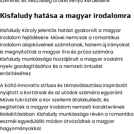
szeretet és veszteség örökérvényű kérdéseire.
Kisfaludy hatása a magyar irodalomra
Kisfaludy Károly jelentős hatást gyakorolt a magyar
irodalom fejlődésére. Művei nemcsak a romantikus
irodalom alapköveinek számítanak, hanem új irányokat
is megnyitottak a magyar líra és próza számára.
Kisfaludy munkássága hozzájárult a magyar irodalmi
nyelv gazdagításához és a nemzeti öntudat
erősítéséhez.
A költő innovatív stílusa és témaválasztása inspirációt
nyújtott a kortársak és az utódok számára egyaránt.
Művei tükrözték a kor szellemi átalakulását, és
segítettek a magyar irodalom nemzeti karakterének
kialakításában. Kisfaludy munkássága révén a romantika
eszméi egyedülálló módon ötvöződtek a magyar
hagyományokkal.