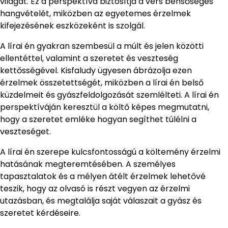
világát. Ez a perspektíva biztosítja a vers bensőséges
hangvételét, miközben az egyetemes érzelmek
kifejezésének eszközeként is szolgál.
A lírai én gyakran szembesül a múlt és jelen közötti
ellentéttel, valamint a szeretet és veszteség
kettősségével. Kisfaludy ügyesen ábrázolja ezen
érzelmek összetettségét, miközben a lírai én belső
küzdelmeit és gyászfeldolgozását szemlélteti. A lírai én
perspektíváján keresztül a költő képes megmutatni,
hogy a szeretet emléke hogyan segíthet túlélni a
veszteséget.
A lírai én szerepe kulcsfontosságú a költemény érzelmi
hatásának megteremtésében. A személyes
tapasztalatok és a mélyen átélt érzelmek lehetővé
teszik, hogy az olvasó is részt vegyen az érzelmi
utazásban, és megtalálja saját válaszait a gyász és
szeretet kérdéseire.