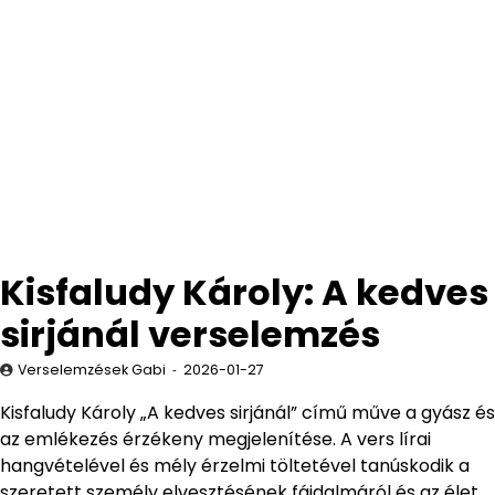
Kisfaludy Károly: A kedves
sirjánál verselemzés
Verselemzések Gabi
2026-01-27
Kisfaludy Károly „A kedves sirjánál” című műve a gyász és
az emlékezés érzékeny megjelenítése. A vers lírai
hangvételével és mély érzelmi töltetével tanúskodik a
szeretett személy elvesztésének fájdalmáról és az élet