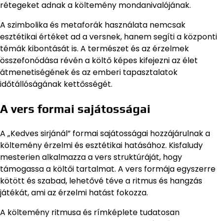
rétegeket adnak a költemény mondanivalójának.
A szimbolika és metaforák használata nemcsak
esztétikai értéket ad a versnek, hanem segíti a központi
témák kibontását is. A természet és az érzelmek
összefonódása révén a költő képes kifejezni az élet
átmenetiségének és az emberi tapasztalatok
időtállóságának kettősségét.
A vers formai sajátosságai
A „Kedves sirjánál” formai sajátosságai hozzájárulnak a
költemény érzelmi és esztétikai hatásához. Kisfaludy
mesterien alkalmazza a vers struktúráját, hogy
támogassa a költői tartalmat. A vers formája egyszerre
kötött és szabad, lehetővé téve a ritmus és hangzás
játékát, ami az érzelmi hatást fokozza.
A költemény ritmusa és rímképlete tudatosan