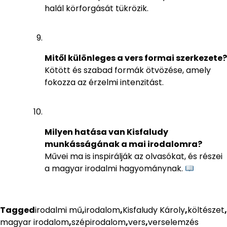
halál körforgását tükrözik.
Mitől különleges a vers formai szerkezete?
Kötött és szabad formák ötvözése, amely
fokozza az érzelmi intenzitást.
Milyen hatása van Kisfaludy
munkásságának a mai irodalomra?
Művei ma is inspirálják az olvasókat, és részei
a magyar irodalmi hagyománynak.
Tagged
irodalmi mű
,
irodalom
,
Kisfaludy Károly
,
költészet
,
magyar irodalom
,
szépirodalom
,
vers
,
verselemzés