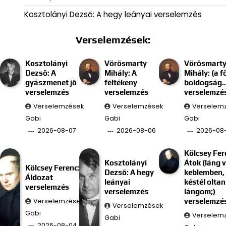
Kosztolányi Dezső: A hegy leányai verselemzés
Verselemzések:
Kosztolányi
Vörösmarty
Vörösmart
Dezső: A
Mihály: A
Mihály: (a f
gyászmenet jő
féltékeny
boldogság
verselemzés
verselemzés
verselemzé
Verselemzések
Verselemzések
Verselem
Gabi
Gabi
Gabi
2026-08-07
2026-08-06
2026-08
Kölcsey Fer
Kosztolányi
Átok (láng 
Kölcsey Ferenc:
Dezső: A hegy
keblemben, 
Áldozat
leányai
késtél oltan
verselemzés
verselemzés
lángom;)
Verselemzések
verselemzé
Verselemzések
Gabi
Verselem
Gabi
2026-08-04