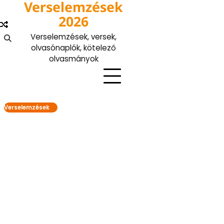
Verselemzések
Skip
to
2026
content
Verselemzések, versek,
olvasónaplók, kötelező
olvasmányok
Verselemzések