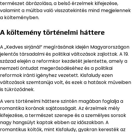
természet ábrázolása, a belső érzelmek kifejezése,
valamint a múltba való visszatekintés mind megjelennek
a költeményben.
A költemény történelmi háttere
A „Kedves sirjánál” megírásának idején Magyarországon
jelentős társadalmi és politikai változások zajlottak. A 19.
század elején a reformkor kezdetét jelentette, amely a
nemzeti öntudat megerősödéséhez és a politikai
reformok iránti igényhez vezetett. Kisfaludy ezen
változások szemtanúja volt, és ezek a hatások műveiben
is tükröződnek.
A vers történelmi háttere szintén magában foglalja a
romantika korának sajátosságait. Az érzelmek mély
kifejezése, a természet szerepe és a személyes sorsok
nagy hangsúlyt kaptak ebben az időszakban. A
romantikus költők, mint Kisfaludy, gyakran keresték az