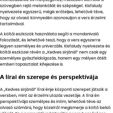
szövegben rejlő melankóliát és szépséget. Kisfaludy
nyelvezete egyszerű, mégis erőteljes, lehetővé téve,
hogy az olvasó könnyedén azonosuljon a vers érzelmi
tartalmával.
A költői eszközök használata segíti a mondanivaló
fokozását, és lehetővé teszi, hogy a vers egyszerre
legyen személyes és univerzális. Kisfaludy nyelvezete és
költői eszközei révén a „Kedves sirjánál” nem csak egy
személyes gyászfeldolgozás, hanem egy mélyen átélt
emberi tapasztalat kifejezése is.
A lírai én szerepe és perspektívája
A „Kedves sirjánál” lírai énje központi szerepet játszik a
versben, mint az érzelmi utazás vezetője. A lírai én
perspektívája személyes és intim, lehetővé téve az
olvasó számára, hogy közelről megismerje a költő belső