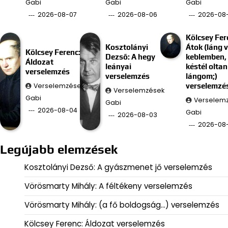
Gabi
Gabi
Gabi
2026-08-07
2026-08-06
2026-08
Kölcsey Fer
Kosztolányi
Átok (láng 
Kölcsey Ferenc:
Dezső: A hegy
keblemben, 
Áldozat
leányai
késtél oltan
verselemzés
verselemzés
lángom;)
Verselemzések
verselemzé
Verselemzések
Gabi
Verselem
Gabi
2026-08-04
Gabi
2026-08-03
2026-08
Legújabb elemzések
Kosztolányi Dezső: A gyászmenet jő verselemzés
Vörösmarty Mihály: A féltékeny verselemzés
Vörösmarty Mihály: (a fő boldogság…) verselemzés
Kölcsey Ferenc: Áldozat verselemzés