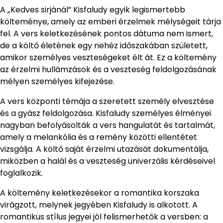
A „Kedves sirjánál” Kisfaludy egyik legismertebb
költeménye, amely az emberi érzelmek mélységeit tárja
fel. A vers keletkezésének pontos dátuma nem ismert,
de a költő életének egy nehéz időszakában született,
amikor személyes veszteségeket élt át. Ez a költemény
az érzelmi hullámzások és a veszteség feldolgozásának
mélyen személyes kifejezése.
A vers központi témája a szeretett személy elvesztése
és a gyász feldolgozása. Kisfaludy személyes élményei
nagyban befolyásolták a vers hangulatát és tartalmát,
amely a melankólia és a remény közötti ellentétet
vizsgálja. A költő saját érzelmi utazását dokumentálja,
miközben a halál és a veszteség univerzális kérdéseivel
foglalkozik.
A költemény keletkezésekor a romantika korszaka
virágzott, melynek jegyében Kisfaludy is alkotott. A
romantikus stílus jegyei jól felismerhetők a versben: a