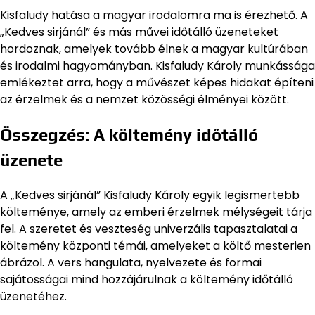
Kisfaludy hatása a magyar irodalomra ma is érezhető. A
„Kedves sirjánál” és más művei időtálló üzeneteket
hordoznak, amelyek tovább élnek a magyar kultúrában
és irodalmi hagyományban. Kisfaludy Károly munkássága
emlékeztet arra, hogy a művészet képes hidakat építeni
az érzelmek és a nemzet közösségi élményei között.
Összegzés: A költemény időtálló
üzenete
A „Kedves sirjánál” Kisfaludy Károly egyik legismertebb
költeménye, amely az emberi érzelmek mélységeit tárja
fel. A szeretet és veszteség univerzális tapasztalatai a
költemény központi témái, amelyeket a költő mesterien
ábrázol. A vers hangulata, nyelvezete és formai
sajátosságai mind hozzájárulnak a költemény időtálló
üzenetéhez.