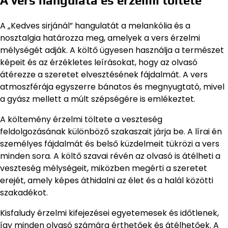
A vers hangulata és érzelmi töltete
A „Kedves sirjánál” hangulatát a melankólia és a
nosztalgia határozza meg, amelyek a vers érzelmi
mélységét adják. A költő ügyesen használja a természet
képeit és az érzékletes leírásokat, hogy az olvasó
átérezze a szeretet elvesztésének fájdalmát. A vers
atmoszférája egyszerre bánatos és megnyugtató, mivel
a gyász mellett a múlt szépségére is emlékeztet.
A költemény érzelmi töltete a veszteség
feldolgozásának különböző szakaszait járja be. A lírai én
személyes fájdalmát és belső küzdelmeit tükrözi a vers
minden sora. A költő szavai révén az olvasó is átélheti a
veszteség mélységeit, miközben megérti a szeretet
erejét, amely képes áthidalni az élet és a halál közötti
szakadékot.
Kisfaludy érzelmi kifejezései egyetemesek és időtlenek,
így minden olvasó számára érthetőek és átélhetőek. A