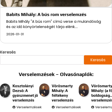
Babits Mihály: A bús rom verselemzés
Babits Mihály "A bús rom" című verse a mulandóság
és az idő könyörtelenségét tárja elénk.…
2026-01-31
Keresés
Keresés
Verselemzések – Olvasónaplók:
Kosztolányi
Vörösmarty
Vörösmart
Dezső: A
Mihály: A
Mihály: (a f
gyászmenet jő
féltékeny
boldogság
verselemzés
verselemzés
verselemzé
Verselemzések
Verselemzések
Verselem