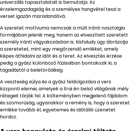
univerzális tapasztalatait is bemutatja. Az
érzelemgazdagság és a személyes hangvétel teszi a
verset igazán maradandóvá.
A szeretet motívuma nemcsak a múlt iránti nosztalgia
formájában jelenik meg, hanem az elveszített szeretett
személy iránti vágyakozásban is. Kisfaludy úgy ábrázolja
a szeretetet, mint egy megőrzendő emléket, amely
képes áthidalni az időt és a teret. Az elvesztés érzése
pedig a gyász különböző fázisaiban bontakozik ki, a
tagadástól a beletörődésig.
A veszteség súlya és a gyász feldolgozása a vers
központi elemei, amelyek a lírai én belső világának mély
rétegeit tárják fel. A költeményben megjelenő fájdalom
és szomorúság, ugyanakkor a remény is, hogy a szeretet
emléke tovább él, egyetemes és időtálló üzenetet
hordoz.