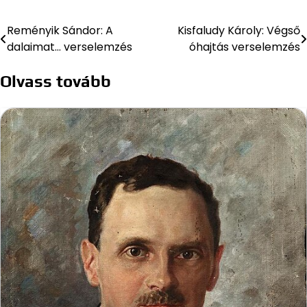
Reményik Sándor: A
Kisfaludy Károly: Végső
Bejegyzés
dalaimat… verselemzés
óhajtás verselemzés
navigáció
Olvass tovább