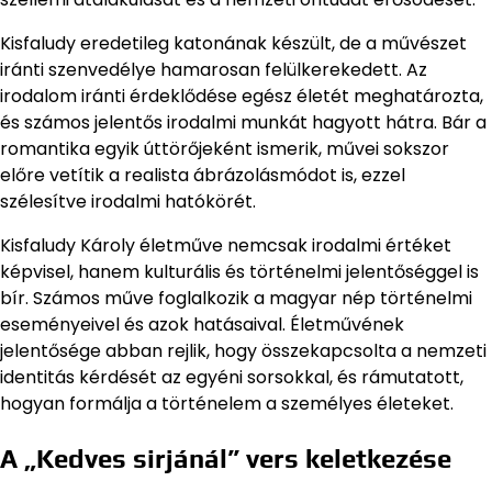
Kisfaludy eredetileg katonának készült, de a művészet
iránti szenvedélye hamarosan felülkerekedett. Az
irodalom iránti érdeklődése egész életét meghatározta,
és számos jelentős irodalmi munkát hagyott hátra. Bár a
romantika egyik úttörőjeként ismerik, művei sokszor
előre vetítik a realista ábrázolásmódot is, ezzel
szélesítve irodalmi hatókörét.
Kisfaludy Károly életműve nemcsak irodalmi értéket
képvisel, hanem kulturális és történelmi jelentőséggel is
bír. Számos műve foglalkozik a magyar nép történelmi
eseményeivel és azok hatásaival. Életművének
jelentősége abban rejlik, hogy összekapcsolta a nemzeti
identitás kérdését az egyéni sorsokkal, és rámutatott,
hogyan formálja a történelem a személyes életeket.
A „Kedves sirjánál” vers keletkezése