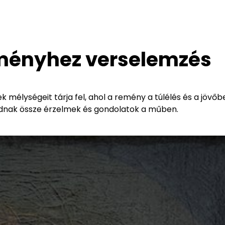
eményhez verselemzés
 mélységeit tárja fel, ahol a remény a túlélés és a jövőb
nódnak össze érzelmek és gondolatok a műben.