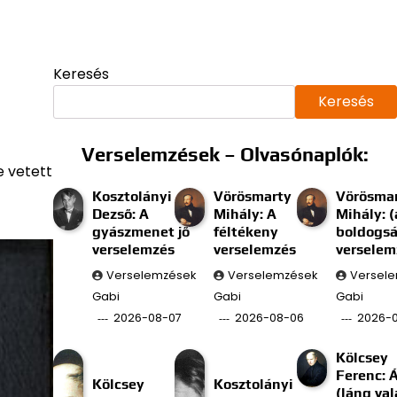
Keresés
Keresés
Verselemzések – Olvasónaplók:
e vetett
Kosztolányi
Vörösmarty
Vörösma
Dezső: A
Mihály: A
Mihály: (
gyászmenet jő
féltékeny
boldogs
verselemzés
verselemzés
verselem
Verselemzések
Verselemzések
Versel
Gabi
Gabi
Gabi
2026-08-07
2026-08-06
2026-
Kölcsey
Ferenc: 
Kölcsey
Kosztolányi
(láng val