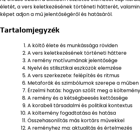
életét, a vers keletkezésének történeti hátterét, valamint 
képet adjon a mű jelentőségéről és hatásáról.
Tartalomjegyzék
A költő élete és munkássága röviden
A vers keletkezésének történeti háttere
A remény motívumának jelentősége
Nyelvi és stilisztikai eszközök elemzése
A vers szerkezete: felépítés és ritmus
Metaforák és szimbólumok szerepe a műben
Érzelmi hatás: hogyan szólít meg a költemén
A remény és a kétségbeesés kettőssége
A korabeli társadalmi és politikai kontextus
A költemény fogadtatása és hatása
Összehasonlítás más kortárs művekkel
A reményhez ma: aktualitás és értelmezés