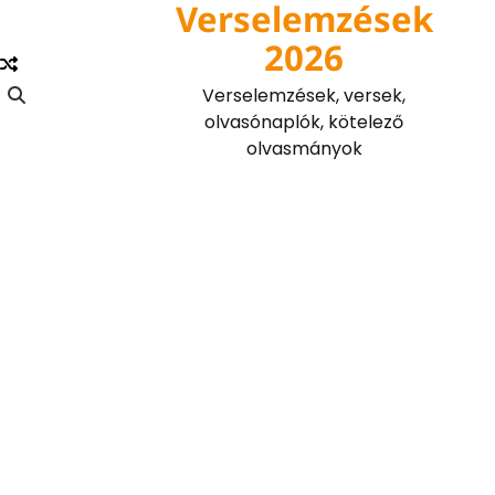
Verselemzések
Skip
to
2026
content
Verselemzések, versek,
olvasónaplók, kötelező
olvasmányok