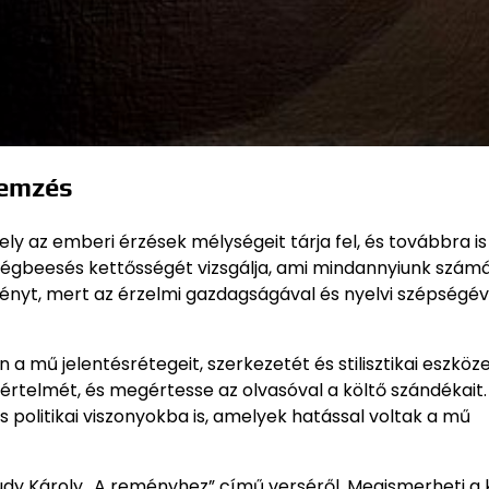
lemzés
y az emberi érzések mélységeit tárja fel, és továbbra is
ségbeesés kettősségét vizsgálja, ami mindannyiunk szám
nyt, mert az érzelmi gazdagságával és nyelvi szépségév
a mű jelentésrétegeit, szerkezetét és stilisztikai eszköze
b értelmét, és megértesse az olvasóval a költő szándékait
 politikai viszonyokba is, amelyek hatással voltak a mű
udy Károly „A reményhez” című verséről. Megismerheti a 