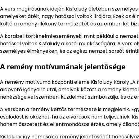
A vers megírásának idején Kisfaludy életében személyes 
amelyeket átélt, nagy hatással voltak lírájára. Ezek az
költő a remény illékony természetét és az emberi lét bizo
A korabeli történelmi események, mint például a nemzeti 
hatással voltak Kisfaludy alkotói munkásságára. A vers 
személyes élményeken, és az egész nemzet sorsát érintik
A remény motívumának jelentősége
A remény motívuma központi eleme Kisfaludy Károly „A 
alapvető igényeire utal, amelyek között a remény kiemelk
nehézségeivel szembeni küzdelmet szimbolizálja, és az em
A versben a remény kettős természete is megjelenik. Egy
csalódást is okozhat, ha az elvárások nem teljesülnek. 
hanem összetett és ellentmondásos érzés, amely állandó
Kisfaludy így nemcsak a remény jelentőségét hangsúlyoz