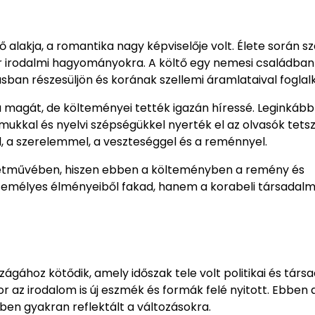
ő alakja, a romantika nagy képviselője volt. Élete során 
 irodalmi hagyományokra. A költő egy nemesi családban
ásban részesüljön és korának szellemi áramlataival foglal
agát, de költeményei tették igazán híressé. Leginkább a
lmukkal és nyelvi szépségükkel nyerték el az olvasók tets
, a szerelemmel, a veszteséggel és a reménnyel.
életművében, hiszen ebben a költeményben a remény és
személyes élményeiből fakad, hanem a korabeli társadalm
ágához kötődik, amely időszak tele volt politikai és társ
r az irodalom is új eszmék és formák felé nyitott. Ebben 
iben gyakran reflektált a változásokra.