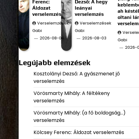
Ferenc:
Dezső: A hegy
keblembe
Áldozat
leányai
ah késté
verselemzés
verselemzés
oltani l
Verselemzések
Verselemzések
verselem
Gabi
Gabi
Versel
2026-08-04
2026-08-03
Gabi
2026-
Legújabb elemzések
Kosztolányi Dezső: A gyászmenet jő
verselemzés
Vörösmarty Mihály: A féltékeny
verselemzés
Vörösmarty Mihály: (a fő boldogság…)
verselemzés
Kölcsey Ferenc: Áldozat verselemzés