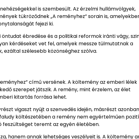
nehézségekkel is szembesült. Az érzelmi hullámvölgyek,
 élmények tükröződnek „A reményhez” sorain is, amelyekbe
nytalanságát fejezi ki.
öntudat ébredése és a politikai reformok iránti vágy, szi
olyan kérdéseket vet fel, amelyek messze túlmutatnak a
, ezáltal szélesebb közönséghez szólva.
reményhez” című versének. A költemény az emberi lélek
edő szerepet játszik. A remény, mint érzelem, az élet
beri kitartás forrása lehet.
részt vigaszt nyújt a szenvedés idején, másrészt azonba
Kisfaludy költészetében a remény nem egyértelműen pozití
 feszültséget teremt az egyén életében.
za, hanem annak lehetséges veszélyeit is. A költemény a