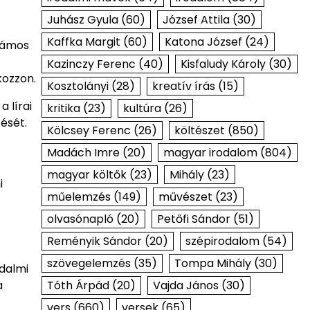
Juhász Gyula
(60)
József Attila
(30)
Kaffka Margit
(60)
Katona József
(24)
számos
Kazinczy Ferenc
(40)
Kisfaludy Károly
(30)
kozzon.
Kosztolányi
(28)
kreatív írás
(15)
 lírai
kritika
(23)
kultúra
(26)
zését.
Kölcsey Ferenc
(26)
költészet
(850)
Madách Imre
(20)
magyar irodalom
(804)
magyar költők
(23)
Mihály
(23)
i
műelemzés
(149)
művészet
(23)
olvasónapló
(20)
Petőfi Sándor
(51)
Reményik Sándor
(20)
szépirodalom
(54)
szövegelemzés
(35)
Tompa Mihály
(30)
adalmi
Tóth Árpád
(20)
Vajda János
(30)
a
vers
(660)
versek
(65)