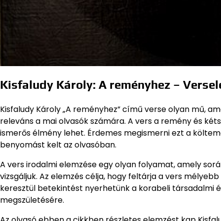
Kisfaludy Károly: A reményhez – Verse
Kisfaludy Károly „A reményhez” című verse olyan mű, amel
releváns a mai olvasók számára. A vers a remény és két
ismerős élmény lehet. Érdemes megismerni ezt a költemé
benyomást kelt az olvasóban.
A vers irodalmi elemzése egy olyan folyamat, amely során 
vizsgáljuk. Az elemzés célja, hogy feltárja a vers mélyeb
keresztül betekintést nyerhetünk a korabeli társadalmi és
megszületésére.
Az olvasó ebben a cikkben részletes elemzést kap Kisfal