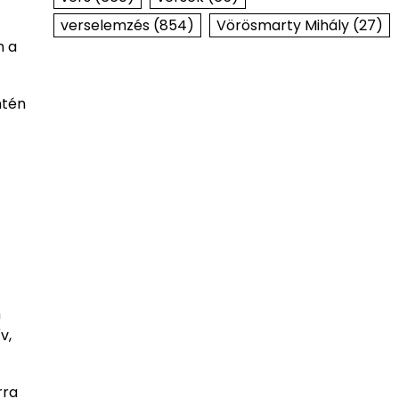
verselemzés
(854)
Vörösmarty Mihály
(27)
n a
ntén
n
v,
rra