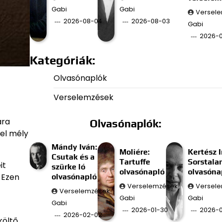
Gabi
Gabi
Versel
2026-08-04
2026-08-03
Gabi
2026-
Kategóriák:
Olvasónaplók
Verselemzések
ára
Olvasónaplók:
el mély
Mándy Iván:
Moliére:
Kertész I
Csutak és a
Tartuffe
Sorstala
it
szürke ló
olvasónapló
olvasóna
. Ezen
olvasónapló
Verselemzések
Versel
Verselemzések
Gabi
Gabi
Gabi
2026-01-30
2026-0
2026-02-02
költő