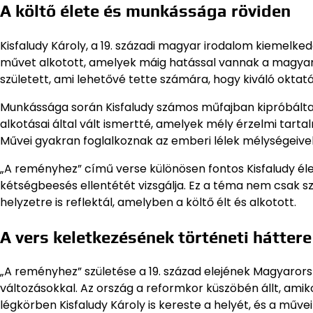
A költő élete és munkássága röviden
Kisfaludy Károly, a 19. századi magyar irodalom kiemelked
művet alkotott, amelyek máig hatással vannak a magyar
született, ami lehetővé tette számára, hogy kiváló oktat
Munkássága során Kisfaludy számos műfajban kipróbálta m
alkotásai által vált ismertté, amelyek mély érzelmi tarta
Művei gyakran foglalkoznak az emberi lélek mélységeivel
„A reményhez” című verse különösen fontos Kisfaludy 
kétségbeesés ellentétét vizsgálja. Ez a téma nem csak 
helyzetre is reflektál, amelyben a költő élt és alkotott.
A vers keletkezésének történeti háttere
„A reményhez” születése a 19. század elejének Magyarorsz
változásokkal. Az ország a reformkor küszöbén állt, amiko
légkörben Kisfaludy Károly is kereste a helyét, és a műve