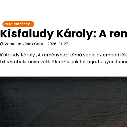
Verselemzések
Kisfaludy Károly: A r
Verselemzések Gabi
2026-01-27
Kisfaludy Károly „A reményhez” című verse az emberi lélek
hit szimbólumává válik. Elemzésünk feltárja, hogyan fo