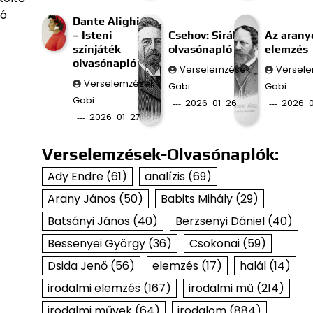
gó
Dante Alighieri
– Isteni
Csehov: Sirály
Az aran
színjáték
olvasónapló
elemzés
olvasónapló
Verselemzések
Versel
Verselemzések
Gabi
Gabi
Gabi
2026-01-26
2026-0
2026-01-27
Verselemzések-Olvasónaplók:
Ady Endre
(61)
analízis
(69)
Arany János
(50)
Babits Mihály
(29)
Batsányi János
(40)
Berzsenyi Dániel
(40)
Bessenyei György
(36)
Csokonai
(59)
Dsida Jenő
(56)
elemzés
(17)
halál
(14)
irodalmi elemzés
(167)
irodalmi mű
(214)
irodalmi művek
(64)
irodalom
(884)