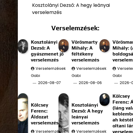
Kosztolányi Dezső: A hegy leányai
verselemzés
Verselemzések:
Kosztolányi
Vörösmarty
Vörösma
Dezső: A
Mihály: A
Mihály: (
gyászmenet jő
féltékeny
boldogs
verselemzés
verselemzés
verselem
Verselemzések
Verselemzések
Versel
Gabi
Gabi
Gabi
2026-08-07
2026-08-06
2026-
Kölcsey
Ferenc: 
Kölcsey
Kosztolányi
(láng val
Ferenc:
Dezső: A hegy
keblembe
Áldozat
leányai
ah késté
verselemzés
verselemzés
oltani l
Verselemzések
Verselemzések
verselem