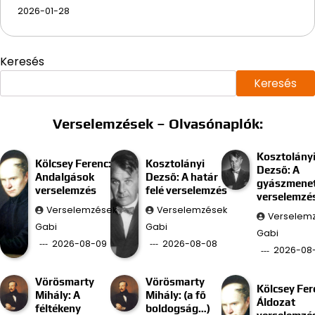
2026-01-28
Keresés
Keresés
Verselemzések – Olvasónaplók:
Kosztolány
Kölcsey Ferenc:
Kosztolányi
Dezső: A
Andalgások
Dezső: A határ
gyászmenet
verselemzés
felé verselemzés
verselemzé
Verselemzések
Verselemzések
Verselem
Gabi
Gabi
Gabi
2026-08-09
2026-08-08
2026-08
Vörösmarty
Vörösmarty
Kölcsey Fer
Mihály: A
Mihály: (a fő
Áldozat
féltékeny
boldogság…)