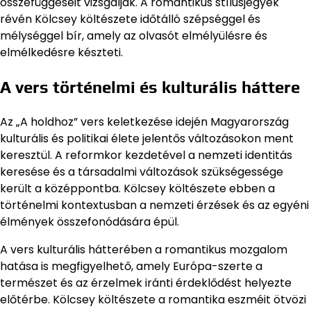
összefüggéseit vizsgálják. A romantikus stílusjegyek
révén Kölcsey költészete időtálló szépséggel és
mélységgel bír, amely az olvasót elmélyülésre és
elmélkedésre készteti.
A vers történelmi és kulturális háttere
Az „A holdhoz” vers keletkezése idején Magyarország
kulturális és politikai élete jelentős változásokon ment
keresztül. A reformkor kezdetével a nemzeti identitás
keresése és a társadalmi változások szükségessége
került a középpontba. Kölcsey költészete ebben a
történelmi kontextusban a nemzeti érzések és az egyéni
élmények összefonódására épül.
A vers kulturális hátterében a romantikus mozgalom
hatása is megfigyelhető, amely Európa-szerte a
természet és az érzelmek iránti érdeklődést helyezte
előtérbe. Kölcsey költészete a romantika eszméit ötvözi