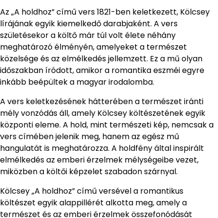
Az „A holdhoz” című vers 1821-ben keletkezett, Kölcsey
lírájának egyik kiemelkedő darabjaként. A vers
születésekor a költő már túl volt élete néhány
meghatározó élményén, amelyeket a természet
közelsége és az elmélkedés jellemzett. Ez a mű olyan
időszakban íródott, amikor a romantika eszméi egyre
inkább beépültek a magyar irodalomba.
A vers keletkezésének hátterében a természet iránti
mély vonzódás áll, amely Kölcsey költészetének egyik
központi eleme. A hold, mint természeti kép, nemcsak a
vers címében jelenik meg, hanem az egész mű
hangulatát is meghatározza. A holdfény által inspirált
elmélkedés az emberi érzelmek mélységeibe vezet,
miközben a költői képzelet szabadon szárnyal.
Kölcsey „A holdhoz” című versével a romantikus
költészet egyik alappillérét alkotta meg, amely a
természet és az emberi érzelmek összefonódását