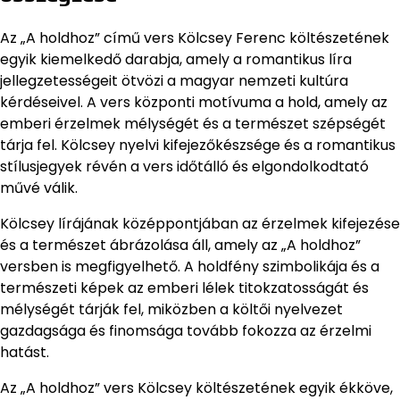
Az „A holdhoz” című vers Kölcsey Ferenc költészetének
egyik kiemelkedő darabja, amely a romantikus líra
jellegzetességeit ötvözi a magyar nemzeti kultúra
kérdéseivel. A vers központi motívuma a hold, amely az
emberi érzelmek mélységét és a természet szépségét
tárja fel. Kölcsey nyelvi kifejezőkészsége és a romantikus
stílusjegyek révén a vers időtálló és elgondolkodtató
művé válik.
Kölcsey lírájának középpontjában az érzelmek kifejezése
és a természet ábrázolása áll, amely az „A holdhoz”
versben is megfigyelhető. A holdfény szimbolikája és a
természeti képek az emberi lélek titokzatosságát és
mélységét tárják fel, miközben a költői nyelvezet
gazdagsága és finomsága tovább fokozza az érzelmi
hatást.
Az „A holdhoz” vers Kölcsey költészetének egyik ékköve,