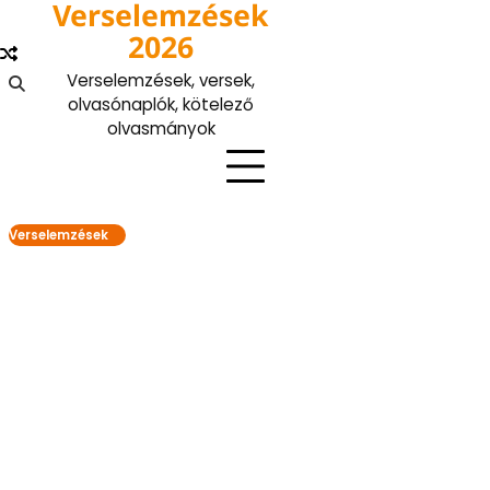
Verselemzések
Skip
to
2026
content
Verselemzések, versek,
olvasónaplók, kötelező
olvasmányok
Verselemzések