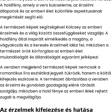
A holdfény, amely a vers kulcseleme, az érzelmi
állapotok és az emberi élet különféle aspektusainak
megértését segíti elő.
A természeti képek segítségével Kölcsey az emberi
érzelmek és a világ közötti összefüggéseket vizsgálja. A
holdfény által inspirált elmélkedés a magány, a
vágyakozás és a keresés érzelmeit idézi fel, miközben a
természet örök körforgása az emberi élet
mulandóságát és állandóságát egyaránt jelképezi.
A versben megjelenő természeti képek nemcsak a
romantikus líra esztétikai jegyeit tükrözik, hanem a költői
kifejezés eszközei is. A természet ábrázolása a versben
az érzelmi és gondolati gazdagság elénk tárását
szolgálja, miközben a hold fénye az emberi lélek rejtett
zugait is megvilágítja.
Az érzelmek kifejezése és hatása