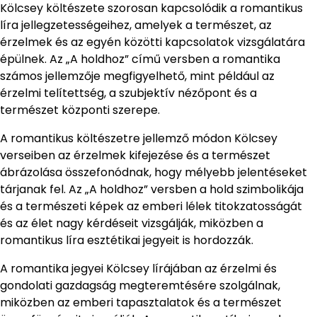
Kölcsey költészete szorosan kapcsolódik a romantikus
líra jellegzetességeihez, amelyek a természet, az
érzelmek és az egyén közötti kapcsolatok vizsgálatára
épülnek. Az „A holdhoz” című versben a romantika
számos jellemzője megfigyelhető, mint például az
érzelmi telítettség, a szubjektív nézőpont és a
természet központi szerepe.
A romantikus költészetre jellemző módon Kölcsey
verseiben az érzelmek kifejezése és a természet
ábrázolása összefonódnak, hogy mélyebb jelentéseket
tárjanak fel. Az „A holdhoz” versben a hold szimbolikája
és a természeti képek az emberi lélek titokzatosságát
és az élet nagy kérdéseit vizsgálják, miközben a
romantikus líra esztétikai jegyeit is hordozzák.
A romantika jegyei Kölcsey lírájában az érzelmi és
gondolati gazdagság megteremtésére szolgálnak,
miközben az emberi tapasztalatok és a természet