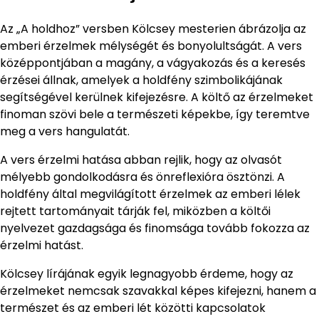
Az „A holdhoz” versben Kölcsey mesterien ábrázolja az
emberi érzelmek mélységét és bonyolultságát. A vers
középpontjában a magány, a vágyakozás és a keresés
érzései állnak, amelyek a holdfény szimbolikájának
segítségével kerülnek kifejezésre. A költő az érzelmeket
finoman szövi bele a természeti képekbe, így teremtve
meg a vers hangulatát.
A vers érzelmi hatása abban rejlik, hogy az olvasót
mélyebb gondolkodásra és önreflexióra ösztönzi. A
holdfény által megvilágított érzelmek az emberi lélek
rejtett tartományait tárják fel, miközben a költői
nyelvezet gazdagsága és finomsága tovább fokozza az
érzelmi hatást.
Kölcsey lírájának egyik legnagyobb érdeme, hogy az
érzelmeket nemcsak szavakkal képes kifejezni, hanem a
természet és az emberi lét közötti kapcsolatok