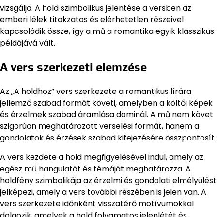
vizsgálja. A hold szimbolikus jelentése a versben az
emberi lélek titokzatos és elérhetetlen részeivel
kapcsolódik össze, így a mű a romantika egyik klasszikus
példájává vált.
A vers szerkezeti elemzése
Az „A holdhoz” vers szerkezete a romantikus lírára
jellemző szabad formát követi, amelyben a költői képek
és érzelmek szabad áramlása dominál. A mű nem követ
szigorúan meghatározott verselési formát, hanem a
gondolatok és érzések szabad kifejezésére összpontosít.
A vers kezdete a hold megfigyelésével indul, amely az
egész mű hangulatát és témáját meghatározza. A
holdfény szimbolikája az érzelmi és gondolati elmélyülést
jelképezi, amely a vers további részében is jelen van. A
vers szerkezete időnként visszatérő motívumokkal
dolgozik, amelyek a hold folyamatos jelenlétét és