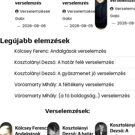
verselemzé
verselemzés
verselemzés
Verselem
Verselemzések
Verselemzések
Gabi
Gabi
Gabi
2026-08
2026-08-06
2026-08-05
Legújabb elemzések
Kölcsey Ferenc: Andalgások verselemzés
Kosztolányi Dezső: A határ felé verselemzés
Kosztolányi Dezső: A gyászmenet jő verselemzés
Vörösmarty Mihály: A féltékeny verselemzés
Vörösmarty Mihály: (a fő boldogság…) verselemzés
Verselemzések:
Kosztolány
Kölcsey Ferenc:
Kosztolányi
Dezső: A
Andalgások
Dezső: A határ