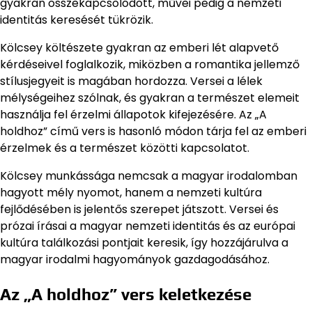
gyakran összekapcsolódott, művei pedig a nemzeti
identitás keresését tükrözik.
Kölcsey költészete gyakran az emberi lét alapvető
kérdéseivel foglalkozik, miközben a romantika jellemző
stílusjegyeit is magában hordozza. Versei a lélek
mélységeihez szólnak, és gyakran a természet elemeit
használja fel érzelmi állapotok kifejezésére. Az „A
holdhoz” című vers is hasonló módon tárja fel az emberi
érzelmek és a természet közötti kapcsolatot.
Kölcsey munkássága nemcsak a magyar irodalomban
hagyott mély nyomot, hanem a nemzeti kultúra
fejlődésében is jelentős szerepet játszott. Versei és
prózai írásai a magyar nemzeti identitás és az európai
kultúra találkozási pontjait keresik, így hozzájárulva a
magyar irodalmi hagyományok gazdagodásához.
Az „A holdhoz” vers keletkezése