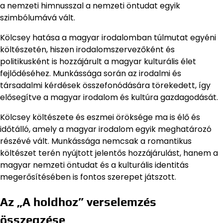
a nemzeti himnusszal a nemzeti öntudat egyik
szimbólumává vált.
Kölcsey hatása a magyar irodalomban túlmutat egyéni
költészetén, hiszen irodalomszervezőként és
politikusként is hozzájárult a magyar kulturális élet
fejlődéséhez. Munkássága során az irodalmi és
társadalmi kérdések összefonódására törekedett, így
elősegítve a magyar irodalom és kultúra gazdagodását.
Kölcsey költészete és eszmei öröksége ma is élő és
időtálló, amely a magyar irodalom egyik meghatározó
részévé vált. Munkássága nemcsak a romantikus
költészet terén nyújtott jelentős hozzájárulást, hanem a
magyar nemzeti öntudat és a kulturális identitás
megerősítésében is fontos szerepet játszott.
Az „A holdhoz” verselemzés
összegzése