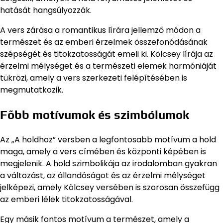
hatását hangsúlyozzák.
A vers zárása a romantikus lírára jellemző módon a
természet és az emberi érzelmek összefonódásának
szépségét és titokzatosságát emeli ki. Kölcsey lírája az
érzelmi mélységet és a természeti elemek harmóniáját
tükrözi, amely a vers szerkezeti felépítésében is
megmutatkozik.
Főbb motívumok és szimbólumok
Az „A holdhoz” versben a legfontosabb motívum a hold
maga, amely a vers címében és központi képében is
megjelenik. A hold szimbolikája az irodalomban gyakran
a változást, az állandóságot és az érzelmi mélységet
jelképezi, amely Kölcsey versében is szorosan összefügg
az emberi lélek titokzatosságával.
Egy másik fontos motívum a természet, amely a