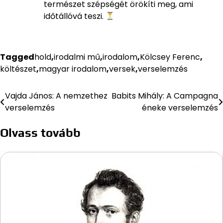
természet szépségét örökíti meg, ami
időtállóvá teszi.
Tagged
hold
,
irodalmi mű
,
irodalom
,
Kölcsey Ferenc
,
költészet
,
magyar irodalom
,
versek
,
verselemzés
Vajda János: A nemzethez
Babits Mihály: A Campagna
Bejegyzés
verselemzés
éneke verselemzés
navigáció
Olvass tovább