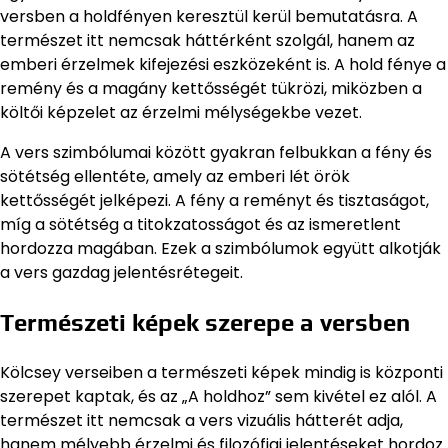
versben a holdfényen keresztül kerül bemutatásra. A
természet itt nemcsak háttérként szolgál, hanem az
emberi érzelmek kifejezési eszközeként is. A hold fénye a
remény és a magány kettősségét tükrözi, miközben a
költői képzelet az érzelmi mélységekbe vezet.
A vers szimbólumai között gyakran felbukkan a fény és
sötétség ellentéte, amely az emberi lét örök
kettősségét jelképezi. A fény a reményt és tisztaságot,
míg a sötétség a titokzatosságot és az ismeretlent
hordozza magában. Ezek a szimbólumok együtt alkotják
a vers gazdag jelentésrétegeit.
Természeti képek szerepe a versben
Kölcsey verseiben a természeti képek mindig is központi
szerepet kaptak, és az „A holdhoz” sem kivétel ez alól. A
természet itt nemcsak a vers vizuális hátterét adja,
hanem mélyebb érzelmi és filozófiai jelentéseket hordoz.