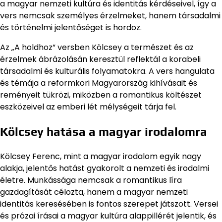
a magyar nemzeti kultúra és identitás kérdéseivel, így a
vers nemcsak személyes érzelmeket, hanem társadalmi
és történelmi jelentőséget is hordoz.
Az „A holdhoz” versben Kölcsey a természet és az
érzelmek ábrázolásán keresztül reflektál a korabeli
társadalmi és kulturális folyamatokra. A vers hangulata
és témája a reformkori Magyarország kihívásait és
reményeit tükrözi, miközben a romantikus költészet
eszközeivel az emberi lét mélységeit tárja fel.
Kölcsey hatása a magyar irodalomra
Kölcsey Ferenc, mint a magyar irodalom egyik nagy
alakja, jelentős hatást gyakorolt a nemzeti és irodalmi
életre. Munkássága nemcsak a romantikus líra
gazdagítását célozta, hanem a magyar nemzeti
identitás keresésében is fontos szerepet játszott. Versei
és prózai írásai a magyar kultúra alappillérét jelentik, és