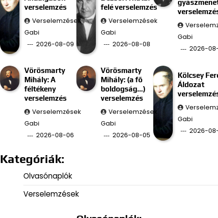
gyászmenet
verselemzés
felé verselemzés
verselemzé
Verselemzések
Verselemzések
Verselem
Gabi
Gabi
Gabi
2026-08-09
2026-08-08
2026-08
Vörösmarty
Vörösmarty
Kölcsey Fer
Mihály: A
Mihály: (a fő
Áldozat
féltékeny
boldogság…)
verselemzé
verselemzés
verselemzés
Verselem
Verselemzések
Verselemzések
Gabi
Gabi
Gabi
2026-08
2026-08-06
2026-08-05
Kategóriák:
Olvasónaplók
Verselemzések