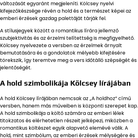
változását egyaránt megjeleníti. Kölcsey nyelvi
kifejezőkészsége révén a hold és a természet képei az
emberi érzések gazdag palettáját tárják fel.
A stílusjegyek között a romantikus lírára jellemző
szubjektivitás és az érzelmi telítettség is megfigyelhető.
Kölcsey nyelvezete a versben az érzelmek árnyalt
bemutatására és a gondolatok mélyebb kifejtésére
törekszik, így teremtve meg a vers időtálló szépségét és
jelentőségét.
A hold szimbolikája Kölcsey lírájában
A hold Kölcsey lírájában nemcsak az „A holdhoz” című
versben, hanem más műveiben is központi szerepet kap.
A hold szimbolikája a költő számára az emberi lélek
titokzatos és elérhetetlen részeit jelképezi, miközben a
romantikus költészet egyik alapvető elemévé válik. A
hold, mint szimbólum, az emberi érzések mélységére és