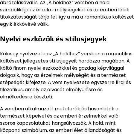
ábrázolásával is. Az „A holdhoz” versben a hold
szimbolikája az érzelmi mélységeket és az emberi lélek
titokzatosságát tárja fel, így a mű a romantikus költészet
egyik ékkövévé válik.
Nyelvi eszközök és stílusjegyek
Kölcsey nyelvezete az „A holdhoz” versben a romantikus
költészet jellegzetes stílusjegyeit hordozza magában. A
költő finom nyelvi eszközökkel és gazdag képvilággal
dolgozik, hogy az érzelmek mélységét és a természet
szépségét kifejezze. A vers nyelvezete egyszerre lírai és
filozofikus, amely az olvasót elmélyülésre és
elmélkedésre készteti.
A versben alkalmazott metaforák és hasonlatok a
természet képeivel és az emberi érzelmekkel való
szoros kapcsolatukat hangsúlyozzák. A hold, mint
központi szimbólum, az emberi élet állandóságát és