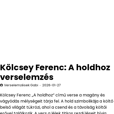
Kölcsey Ferenc: A holdhoz
verselemzés
Verselemzések Gabi
2026-01-27
Kölcsey Ferenc „A holdhoz” című verse a magány és
vágyódás mélységeit tárja fel. A hold szimbolikája a költő
belső világát tükrözi, ahol a csend és a távolság költői
erővel találkozik. A vers a lélek titkos rezdüléseit hívja