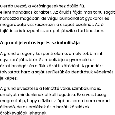
Geréb Dezső, a vörösingesekhez átálló fiú,
ellentmondásos karakter. Az árulás fájdalmas tanulságát
hordozza magában, de végül bűnbánatot gyakorol, és
megpróbálja visszaszerezni a csapat bizalmát. Az ő
fejlődése is központi szerepet játszik a történetben.
A grund jelentősége és szimbolikája
A grund a regény központi eleme, amely több mint
egyszerű játszótér. Szimbolizálja a gyermekkor
ártatlanságát és a fiúk közötti kötődést. A grundért
folytatott harc a saját területük és identitásuk védelmét
jelképezi.
A grund elvesztése a felnőtté válás szimbóluma is,
amelyet mindenkinek el kell fogadnia. Ez a veszteség
megmutatja, hogy a fizikai világban semmi sem marad
állandó, de az emlékek és a baráti kötelékek
örökkévalóak lehetnek.