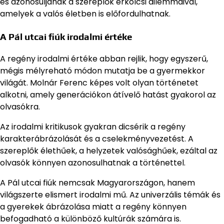
és azonosuljanak a szereplők erkölcsi dilemmáival,
amelyek a valós életben is előfordulhatnak.
A Pál utcai fiúk irodalmi értéke
A regény irodalmi értéke abban rejlik, hogy egyszerű,
mégis mélyreható módon mutatja be a gyermekkor
világát. Molnár Ferenc képes volt olyan történetet
alkotni, amely generációkon átívelő hatást gyakorol az
olvasókra.
Az irodalmi kritikusok gyakran dicsérik a regény
karakterábrázolását és a cselekményvezetést. A
szereplők élethűek, a helyzetek valósághűek, ezáltal az
olvasók könnyen azonosulhatnak a történettel.
A Pál utcai fiúk nemcsak Magyarországon, hanem
világszerte elismert irodalmi mű. Az univerzális témák és
a gyerekek ábrázolása miatt a regény könnyen
befogadható a különböző kultúrák számára is.