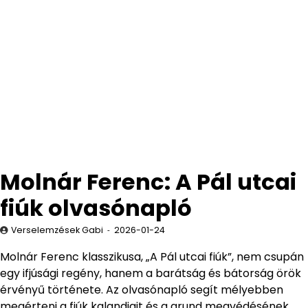
Molnár Ferenc: A Pál utcai
fiúk olvasónapló
Verselemzések Gabi
2026-01-24
Molnár Ferenc klasszikusa, „A Pál utcai fiúk”, nem csupán
egy ifjúsági regény, hanem a barátság és bátorság örök
érvényű története. Az olvasónapló segít mélyebben
megérteni a fiúk kalandjait és a grund megvédésének