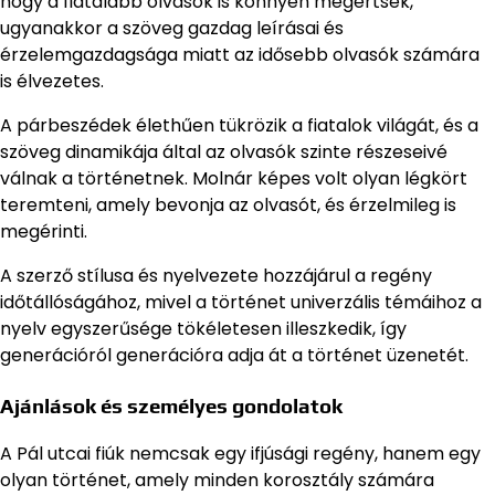
hogy a fiatalabb olvasók is könnyen megértsék,
ugyanakkor a szöveg gazdag leírásai és
érzelemgazdagsága miatt az idősebb olvasók számára
is élvezetes.
A párbeszédek élethűen tükrözik a fiatalok világát, és a
szöveg dinamikája által az olvasók szinte részeseivé
válnak a történetnek. Molnár képes volt olyan légkört
teremteni, amely bevonja az olvasót, és érzelmileg is
megérinti.
A szerző stílusa és nyelvezete hozzájárul a regény
időtállóságához, mivel a történet univerzális témáihoz a
nyelv egyszerűsége tökéletesen illeszkedik, így
generációról generációra adja át a történet üzenetét.
Ajánlások és személyes gondolatok
A Pál utcai fiúk nemcsak egy ifjúsági regény, hanem egy
olyan történet, amely minden korosztály számára