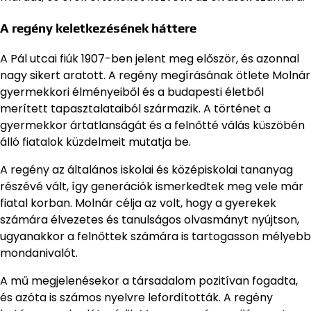
A regény keletkezésének háttere
A Pál utcai fiúk 1907-ben jelent meg először, és azonnal
nagy sikert aratott. A regény megírásának ötlete Molnár
gyermekkori élményeiből és a budapesti életből
merített tapasztalataiból származik. A történet a
gyermekkor ártatlanságát és a felnőtté válás küszöbén
álló fiatalok küzdelmeit mutatja be.
A regény az általános iskolai és középiskolai tananyag
részévé vált, így generációk ismerkedtek meg vele már
fiatal korban. Molnár célja az volt, hogy a gyerekek
számára élvezetes és tanulságos olvasmányt nyújtson,
ugyanakkor a felnőttek számára is tartogasson mélyebb
mondanivalót.
A mű megjelenésekor a társadalom pozitívan fogadta,
és azóta is számos nyelvre lefordították. A regény