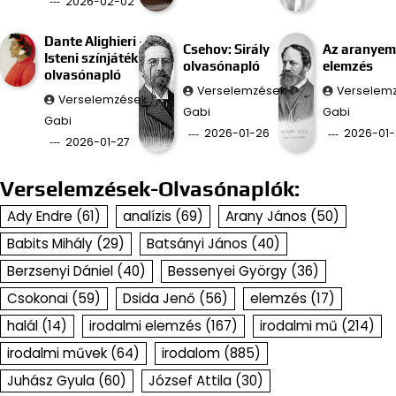
2026-02-02
Dante Alighieri –
Csehov: Sirály
Az aranyem
Isteni színjáték
olvasónapló
elemzés
olvasónapló
Verselemzések
Verselem
Verselemzések
Gabi
Gabi
Gabi
2026-01-26
2026-01-
2026-01-27
Verselemzések-Olvasónaplók:
Ady Endre
(61)
analízis
(69)
Arany János
(50)
Babits Mihály
(29)
Batsányi János
(40)
Berzsenyi Dániel
(40)
Bessenyei György
(36)
Csokonai
(59)
Dsida Jenő
(56)
elemzés
(17)
halál
(14)
irodalmi elemzés
(167)
irodalmi mű
(214)
irodalmi művek
(64)
irodalom
(885)
Juhász Gyula
(60)
József Attila
(30)