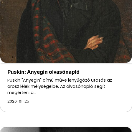
Puskin: Anyegin olvasónapló
Puskin "Anyegin" című műve lenyűgöző utazás az
orosz lélek mélységeibe. Az olvasónapló segít
megérteni a…
2026-01-25