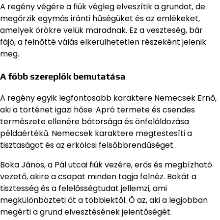
A regény végére a fiúk végleg elveszítik a grundot, de
megőrzik egymás iránti hűségüket és az emlékeket,
amelyek örökre velük maradnak. Ez a veszteség, bár
fájó, a felnőtté válás elkerülhetetlen részeként jelenik
meg.
A főbb szereplők bemutatása
A regény egyik legfontosabb karaktere Nemecsek Ernő,
aki a történet igazi hőse. Apró termete és csendes
természete ellenére bátorsága és önfeláldozása
példaértékű. Nemecsek karaktere megtestesíti a
tisztaságot és az erkölcsi felsőbbrendűséget.
Boka János, a Pál utcai fiúk vezére, erős és megbízható
vezető, akire a csapat minden tagja felnéz. Bokát a
tisztesség és a felelősségtudat jellemzi, ami
megkülönbözteti őt a többiektől. Ő az, aki a legjobban
megérti a grund elvesztésének jelentőségét.