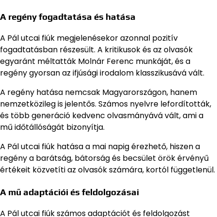
A regény fogadtatása és hatása
A Pál utcai fiúk megjelenésekor azonnal pozitív
fogadtatásban részesült. A kritikusok és az olvasók
egyaránt méltatták Molnár Ferenc munkáját, és a
regény gyorsan az ifjúsági irodalom klasszikusává vált.
A regény hatása nemcsak Magyarországon, hanem
nemzetközileg is jelentős. Számos nyelvre lefordították,
és több generáció kedvenc olvasmányává vált, ami a
mű időtállóságát bizonyítja.
A Pál utcai fiúk hatása a mai napig érezhető, hiszen a
regény a barátság, bátorság és becsület örök érvényű
értékeit közvetíti az olvasók számára, kortól függetlenül.
A mű adaptációi és feldolgozásai
A Pál utcai fiúk számos adaptációt és feldolgozást