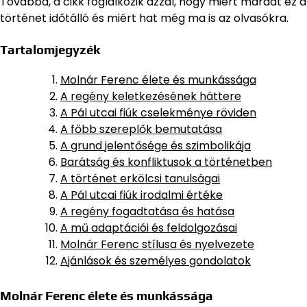
Továbbá, a cikk foglalkozik azzal, hogy miért maradt ez a
történet időtálló és miért hat még ma is az olvasókra.
Tartalomjegyzék
Molnár Ferenc élete és munkássága
A regény keletkezésének háttere
A Pál utcai fiúk cselekménye röviden
A főbb szereplők bemutatása
A grund jelentősége és szimbolikája
Barátság és konfliktusok a történetben
A történet erkölcsi tanulságai
A Pál utcai fiúk irodalmi értéke
A regény fogadtatása és hatása
A mű adaptációi és feldolgozásai
Molnár Ferenc stílusa és nyelvezete
Ajánlások és személyes gondolatok
Molnár Ferenc élete és munkássága