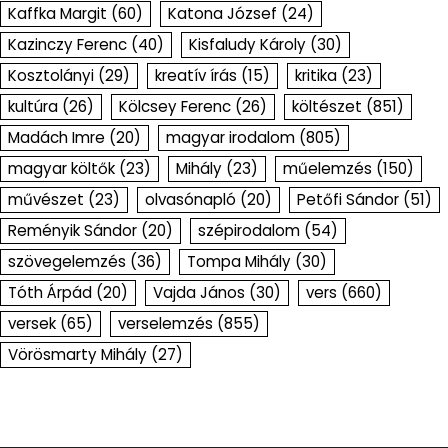
Kaffka Margit
(60)
Katona József
(24)
Kazinczy Ferenc
(40)
Kisfaludy Károly
(30)
Kosztolányi
(29)
kreatív írás
(15)
kritika
(23)
kultúra
(26)
Kölcsey Ferenc
(26)
költészet
(851)
Madách Imre
(20)
magyar irodalom
(805)
magyar költők
(23)
Mihály
(23)
műelemzés
(150)
művészet
(23)
olvasónapló
(20)
Petőfi Sándor
(51)
Reményik Sándor
(20)
szépirodalom
(54)
szövegelemzés
(36)
Tompa Mihály
(30)
Tóth Árpád
(20)
Vajda János
(30)
vers
(660)
versek
(65)
verselemzés
(855)
Vörösmarty Mihály
(27)