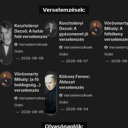
Verselemzések:
Kosztolányi
Vörösmart
Kosztolányi
Dezső: A
Mihály: A
Dezső: A határ
gyászmenet jő
féltékeny
felé verselemzés
verselemzés
verselemzé
Verselemzések
Verselemzések
Verselem
Gabi
Gabi
Gabi
2026-08-08
2026-08-07
2026-08
Vörösmarty
Kölcsey Ferenc:
Mihály: (a fő
Áldozat
boldogság…)
verselemzés
verselemzés
Verselemzések
Verselemzések
Gabi
Gabi
2026-08-04
2026-08-05
Olvasónaplók: