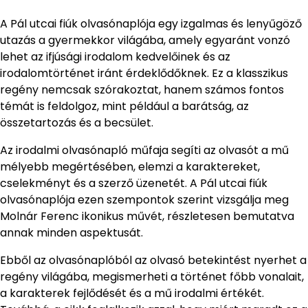
A Pál utcai fiúk olvasónaplója egy izgalmas és lenyűgöző
utazás a gyermekkor világába, amely egyaránt vonzó
lehet az ifjúsági irodalom kedvelőinek és az
irodalomtörténet iránt érdeklődőknek. Ez a klasszikus
regény nemcsak szórakoztat, hanem számos fontos
témát is feldolgoz, mint például a barátság, az
összetartozás és a becsület.
Az irodalmi olvasónapló műfaja segíti az olvasót a mű
mélyebb megértésében, elemzi a karaktereket,
cselekményt és a szerző üzenetét. A Pál utcai fiúk
olvasónaplója ezen szempontok szerint vizsgálja meg
Molnár Ferenc ikonikus művét, részletesen bemutatva
annak minden aspektusát.
Ebből az olvasónaplóból az olvasó betekintést nyerhet a
regény világába, megismerheti a történet főbb vonalait,
a karakterek fejlődését és a mű irodalmi értékét.