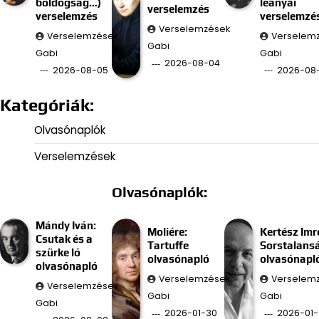
boldogság…)
leányai
verselemzés
verselemzés
verselemzé
Verselemzések
Verselemzések
Verselem
Gabi
Gabi
Gabi
2026-08-04
2026-08-05
2026-08
Kategóriák:
Olvasónaplók
Verselemzések
Olvasónaplók:
Mándy Iván:
Moliére:
Kertész Imr
Csutak és a
Tartuffe
Sorstalans
szürke ló
olvasónapló
olvasónapl
olvasónapló
Verselemzések
Verselem
Verselemzések
Gabi
Gabi
Gabi
2026-01-30
2026-01-