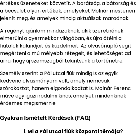
értékes üzeneteket közvetít. A barátság, a bátorság és
a becsület olyan értékek, amelyeket Molnár mesterien
jelenít meg, és amelyek mindig aktuálisak maradnak.
A regényt ajánlom mindazoknak, akik szeretnének
elmerülni a gyermekkor világában, és újra átélni a
fiatalok kalandjait és küzdelmeit. Az olvasónapló segít
megérteni a mű mélyebb rétegeit, és lehetőséget ad
arra, hogy új szemszögből tekintsünk a történetre.
Személy szerint a Pál utcai fiúk mindig is az egyik
kedvenc olvasmányom volt, amely nemcsak
szórakoztat, hanem elgondolkodtat is. Molnár Ferenc
műve egy igazi irodalmi kincs, amelyet mindenkinek
érdemes megismernie.
Gyakran Ismételt Kérdések (FAQ)
Mi a Pál utcai fiúk központi témája?