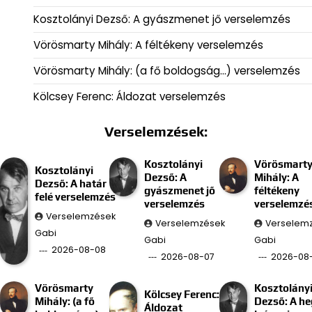
Kosztolányi Dezső: A gyászmenet jő verselemzés
Vörösmarty Mihály: A féltékeny verselemzés
Vörösmarty Mihály: (a fő boldogság…) verselemzés
Kölcsey Ferenc: Áldozat verselemzés
Verselemzések:
Kosztolányi
Vörösmart
Kosztolányi
Dezső: A
Mihály: A
Dezső: A határ
gyászmenet jő
féltékeny
felé verselemzés
verselemzés
verselemzé
Verselemzések
Verselemzések
Verselem
Gabi
Gabi
Gabi
2026-08-08
2026-08-07
2026-08
Vörösmarty
Kosztolány
Kölcsey Ferenc:
Mihály: (a fő
Dezső: A he
Áldozat