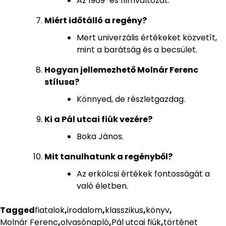
Az 1969-es filmváltozat.
Miért időtálló a regény?
Mert univerzális értékeket közvetít,
mint a barátság és a becsület.
Hogyan jellemezhető Molnár Ferenc
stílusa?
Könnyed, de részletgazdag.
Ki a Pál utcai fiúk vezére?
Boka János.
Mit tanulhatunk a regényből?
Az erkölcsi értékek fontosságát a
való életben.
Tagged
fiatalok
,
irodalom
,
klasszikus
,
könyv
,
Molnár Ferenc
,
olvasónapló
,
Pál utcai fiúk
,
történet