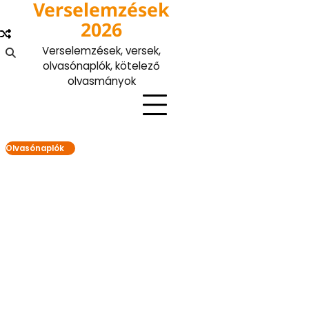
Verselemzések
Skip
to
2026
content
Verselemzések, versek,
olvasónaplók, kötelező
olvasmányok
Olvasónaplók