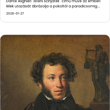
Dante Alighieri "Isteni színjáték" című műve az emberi
lélek utazását ábrázolja a pokoltól a paradicsomig.…
2026-01-27