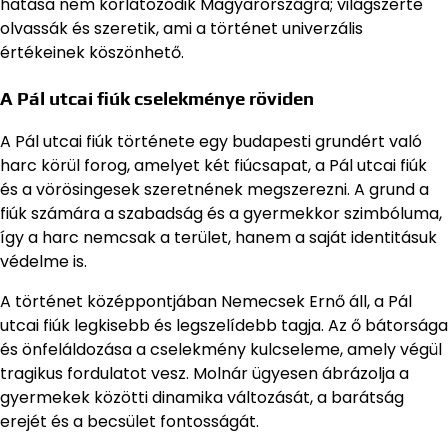
hatása nem korlátozódik Magyarországra; világszerte
olvassák és szeretik, ami a történet univerzális
értékeinek köszönhető.
A Pál utcai fiúk cselekménye röviden
A Pál utcai fiúk története egy budapesti grundért való
harc körül forog, amelyet két fiúcsapat, a Pál utcai fiúk
és a vörösingesek szeretnének megszerezni. A grund a
fiúk számára a szabadság és a gyermekkor szimbóluma,
így a harc nemcsak a terület, hanem a saját identitásuk
védelme is.
A történet középpontjában Nemecsek Ernő áll, a Pál
utcai fiúk legkisebb és legszelídebb tagja. Az ő bátorsága
és önfeláldozása a cselekmény kulcseleme, amely végül
tragikus fordulatot vesz. Molnár ügyesen ábrázolja a
gyermekek közötti dinamika változását, a barátság
erejét és a becsület fontosságát.