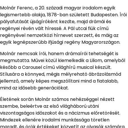
Molnár Ferenc, a 20. századi magyar irodalom egyik
legismertebb alakja, 1878-ban született Budapesten. Írói
pályafutását újságíróként kezdte, majd drámái és
regényei révén vált híressé. A Pál utcai fiúk című
regényével nemzetközi hírnevet szerzett, és máig az
egyik legnépszerűbb ifjúsági regény Magyarországon.
Molnár nemcsak írói, hanem drámaírói tehetségét is
megmutatta. Művei közül kiemelkedik a Liliom, amelyből
később a Carousel című világhírű musical készült.
Stílusára a könnyed, mégis mélyreható ábrázolásmód
jellemző, amely képes megszólítani mind a fiatalabb,
mind az idősebb generációkat.
Életének során Molnár számos nehézséggel nézett
szembe, beleértve az első világháború utáni
viszontagságos időszakot és a nácizmus előretörését.
Mindezek ellenére irodalmi munkássága töretlen
maradt, és örök értékeket közvetít az olvasók számára.