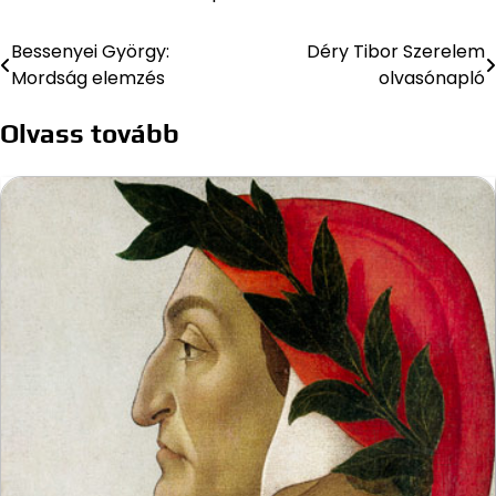
Bessenyei György:
Déry Tibor Szerelem
Bejegyzés
Mordság elemzés
olvasónapló
navigáció
Olvass tovább