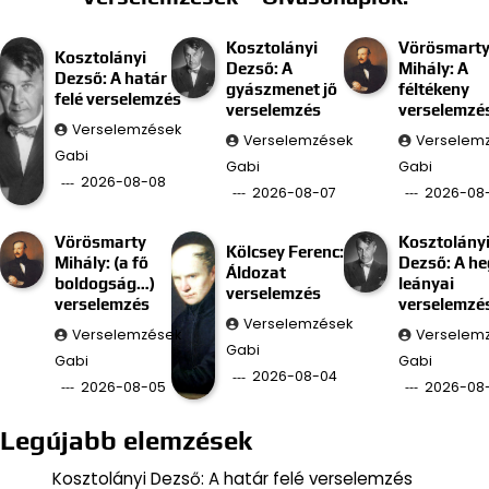
Kosztolányi
Vörösmart
Kosztolányi
Dezső: A
Mihály: A
Dezső: A határ
gyászmenet jő
féltékeny
felé verselemzés
verselemzés
verselemzé
Verselemzések
Verselemzések
Verselem
Gabi
Gabi
Gabi
2026-08-08
2026-08-07
2026-08
Vörösmarty
Kosztolány
Kölcsey Ferenc:
Mihály: (a fő
Dezső: A he
Áldozat
boldogság…)
leányai
verselemzés
verselemzés
verselemzé
Verselemzések
Verselemzések
Verselem
Gabi
Gabi
Gabi
2026-08-04
2026-08-05
2026-08
Legújabb elemzések
Kosztolányi Dezső: A határ felé verselemzés