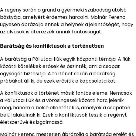
A regény során a grund a gyermeki szabadság utolsó
bástyája, amelyért érdemes harcolni. Molnár Ferenc
ügyesen ábrázolja ennek a helynek a jelentőségét, hogy
az olvasók is átérezzék annak fontosságát.
Barátság és konfliktusok a történetben
A barátság a Pál utcai fiúk egyik központi témája. A fiúk
közötti kötelékek erősek és őszinték, ami a csapat
egységét biztosítja. A történet során a barátság
próbákat áll ki, de ezek erősítik a kapcsolataikat.
A konfliktusok a történet másik fontos eleme. Nemcsak
a Pál utcai fiúk és a vörösingesek közötti harc jelenik
meg, hanem a belső ellentétek is, amelyek a csapaton
belül alakulnak ki. Ezek a konfliktusok teszik a regényt
életszerűvé és izgalmassá.
Molnár Ferenc mesterien ábrázolja a barátság erejét és