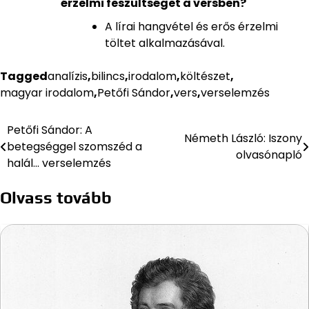
érzelmi feszültséget a versben?
A lírai hangvétel és erős érzelmi
töltet alkalmazásával.
Tagged
analízis
,
bilincs
,
irodalom
,
költészet
,
magyar irodalom
,
Petőfi Sándor
,
vers
,
verselemzés
Petőfi Sándor: A
Bejegyzés
Németh László: Iszony
betegséggel szomszéd a
olvasónapló
navigáció
halál… verselemzés
Olvass tovább