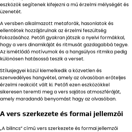
eszközök segítenek kifejezni a mű érzelmi mélységét és
üzenetét.
A versben alkalmazott metaforák, hasonlatok és
ellentétek hozzájárulnak az érzelmi feszültség
fokozásához. Petőfi gyakran játszik a nyelvi formákkal,
hogy a vers dinamikáját és ritmusát gazdagabbá tegye.
Az ismétlődő motívumok és a hangsúlyos ritmika pedig
különösen hatásossá teszik a verset.
Stílusjegyei közül kiemelkedik a közvetlen és
szenvedélyes hangvétel, amely az olvasóban erőteljes
érzelmi reakciót vált ki. Petőfi ezen eszközökkel
sikeresen teremti meg a vers sajátos atmoszféráját,
amely maradandó benyomást hagy az olvasóban.
A vers szerkezete és formai jellemzői
„A bilincs” című vers szerkezete és formai jellemzői