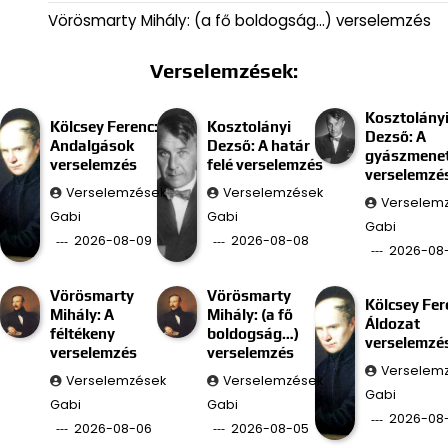
Vörösmarty Mihály: (a fő boldogság…) verselemzés
Verselemzések:
Kosztolány
Kölcsey Ferenc:
Kosztolányi
Dezső: A
Andalgások
Dezső: A határ
gyászmenet
verselemzés
felé verselemzés
verselemzé
Verselemzések
Verselemzések
Verselem
Gabi
Gabi
Gabi
2026-08-09
2026-08-08
2026-08
Vörösmarty
Vörösmarty
Kölcsey Fer
Mihály: A
Mihály: (a fő
Áldozat
féltékeny
boldogság…)
verselemzé
verselemzés
verselemzés
Verselem
Verselemzések
Verselemzések
Gabi
Gabi
Gabi
2026-08
2026-08-06
2026-08-05