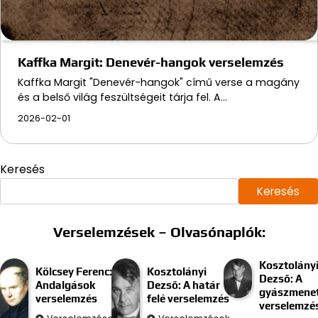
Kaffka Margit: Denevér-hangok verselemzés
Kaffka Margit "Denevér-hangok" című verse a magány
és a belső világ feszültségeit tárja fel. A…
2026-02-01
Keresés
Keresés
Verselemzések – Olvasónaplók:
Kosztolány
Kölcsey Ferenc:
Kosztolányi
Dezső: A
Andalgások
Dezső: A határ
gyászmenet
verselemzés
felé verselemzés
verselemzé