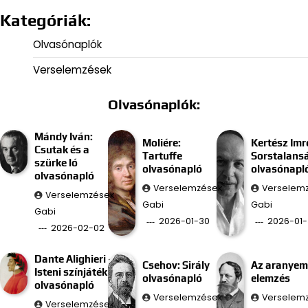
Kategóriák:
Olvasónaplók
Verselemzések
Olvasónaplók:
Mándy Iván:
Moliére:
Kertész Imr
Csutak és a
Tartuffe
Sorstalans
szürke ló
olvasónapló
olvasónapl
olvasónapló
Verselemzések
Verselem
Verselemzések
Gabi
Gabi
Gabi
2026-01-30
2026-01-
2026-02-02
Dante Alighieri –
Csehov: Sirály
Az aranyem
Isteni színjáték
olvasónapló
elemzés
olvasónapló
Verselemzések
Verselem
Verselemzések