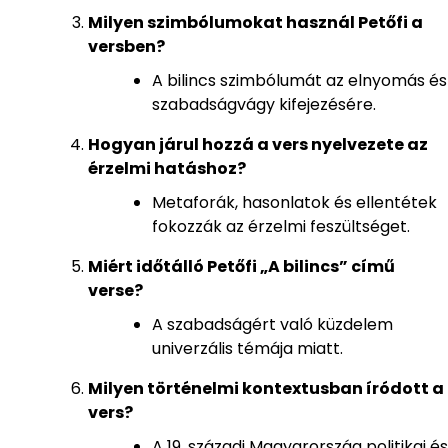
Milyen szimbólumokat használ Petőfi a
versben?
A bilincs szimbólumát az elnyomás és
szabadságvágy kifejezésére.
Hogyan járul hozzá a vers nyelvezete az
érzelmi hatáshoz?
Metaforák, hasonlatok és ellentétek
fokozzák az érzelmi feszültséget.
Miért időtálló Petőfi „A bilincs” című
verse?
A szabadságért való küzdelem
univerzális témája miatt.
Milyen történelmi kontextusban íródott a
vers?
A 19. századi Magyarország politikai és