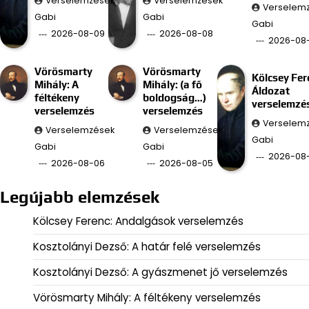
Verselemzések
Verselemzések
Verselem
Gabi
Gabi
Gabi
2026-08-09
2026-08-08
2026-08
Vörösmarty
Vörösmarty
Kölcsey Fer
Mihály: A
Mihály: (a fő
Áldozat
féltékeny
boldogság…)
verselemzé
verselemzés
verselemzés
Verselem
Verselemzések
Verselemzések
Gabi
Gabi
Gabi
2026-08
2026-08-06
2026-08-05
Legújabb elemzések
Kölcsey Ferenc: Andalgások verselemzés
Kosztolányi Dezső: A határ felé verselemzés
Kosztolányi Dezső: A gyászmenet jő verselemzés
Vörösmarty Mihály: A féltékeny verselemzés