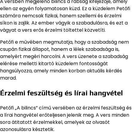
A versben megjelenő bilincs a rabság kifejezője, amely
ellen az egyén folyamatosan küzd. Ez a küzdelem Petőfi
számára nemcsak fizikai, hanem szellemi és érzelmi
síkon is zajlik. Az ember vágyik a szabadulásra, és ezt a
vágyat a vers erős érzelmi töltettel közvetíti.
Petőfi e művében megmutatja, hogy a szabadság nem
csupán fizikai állapot, hanem a lélek szabadsága is,
amelyért megéri harcolni. A vers üzenete a szabadság
elérése melletti kitartó küzdelem fontosságát
hangsúlyozza, amely minden korban aktuális kérdés
marad.
Érzelmi feszültség és lírai hangvétel
Petőfi „A bilincs” című versében az érzelmi feszültség és
a lírai hangvétel erőteljesen jelenik meg. A vers minden
sora átitatott érzelmekkel, amelyek az olvasót
azonosulásra késztetik.