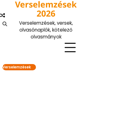
Verselemzések
Skip
to
2026
content
Verselemzések, versek,
olvasónaplók, kötelező
olvasmányok
Verselemzések