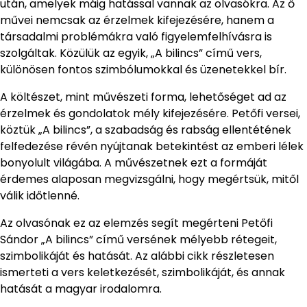
után, amelyek máig hatással vannak az olvasókra. Az ő
művei nemcsak az érzelmek kifejezésére, hanem a
társadalmi problémákra való figyelemfelhívásra is
szolgáltak. Közülük az egyik, „A bilincs” című vers,
különösen fontos szimbólumokkal és üzenetekkel bír.
A költészet, mint művészeti forma, lehetőséget ad az
érzelmek és gondolatok mély kifejezésére. Petőfi versei,
köztük „A bilincs”, a szabadság és rabság ellentétének
felfedezése révén nyújtanak betekintést az emberi lélek
bonyolult világába. A művészetnek ezt a formáját
érdemes alaposan megvizsgálni, hogy megértsük, mitől
válik időtlenné.
Az olvasónak ez az elemzés segít megérteni Petőfi
Sándor „A bilincs” című versének mélyebb rétegeit,
szimbolikáját és hatását. Az alábbi cikk részletesen
ismerteti a vers keletkezését, szimbolikáját, és annak
hatását a magyar irodalomra.