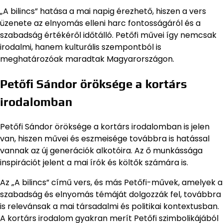
„A bilincs” hatása a mai napig érezhető, hiszen a vers
üzenete az elnyomás elleni harc fontosságáról és a
szabadság értékéről időtálló. Petőfi művei így nemcsak
irodalmi, hanem kulturális szempontból is
meghatározóak maradtak Magyarországon.
Petőfi Sándor öröksége a kortárs
irodalomban
Petőfi Sándor öröksége a kortárs irodalomban is jelen
van, hiszen művei és eszmeisége továbbra is hatással
vannak az új generációk alkotóira. Az ő munkássága
inspirációt jelent a mai írók és költők számára is.
Az „A bilincs” című vers, és más Petőfi-művek, amelyek a
szabadság és elnyomás témáját dolgozzák fel, továbbra
is relevánsak a mai társadalmi és politikai kontextusban.
A kortárs irodalom gyakran merít Petőfi szimbolikájából