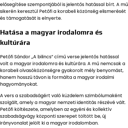
elősegítése szempontjából is jelentős hatással bírt. A mű
sikerén keresztül Petőfi a korabeli közönség elismerését
és támogatását is elnyerte.
Hatása a magyar irodalomra és
kultúrára
Petőfi Sándor „A bilincs” című verse jelentős hatással
volt a magyar irodalomra és kultúrára. A mű nemcsak a
korabeli olvasóközönségre gyakorolt mély benyomást,
hanem hosszú távon is formálta a magyar irodalmi
hagyományokat.
A vers a szabadságért való küzdelem szimbólumaként
szolgált, amely a magyar nemzeti identitás részévé vált.
Petőfi költészete, amelyben az egyéni és kollektív
szabadságvágy központi szerepet töltött be, új
irányvonalat jelölt ki a magyar irodalomban.