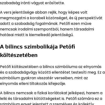
szabadság iránti vágyat erősítette.
A vers jelentősége abban rejlik, hogy képes volt
megmozgatni a korabeli közönséget, és új perspektívát
adott a szabadság fogalmának. Petőfi ezen műve
nemcsak irodalmi szempontból, hanem társadalmi
hatásai miatt is kiemelkedő jelentőségű.
A bilincs szimbolikája Petőfi
költészetében
Petőfi költészetében a bilincs szimbóluma az elnyomás
és a szabadságvágy közötti ellentétet testesíti meg. Ez a
szimbólum gyakran visszatér verseiben, mint az
elnyomás elleni tiltakozás kifejezője.
A bilincs nemcsak a fizikai korlátokat jelképezi, hanem a
lelki és társadalmi kötöttségeket is. Petőfi számára ez a
szimbólum egyet jelentett a személyes és kollektív