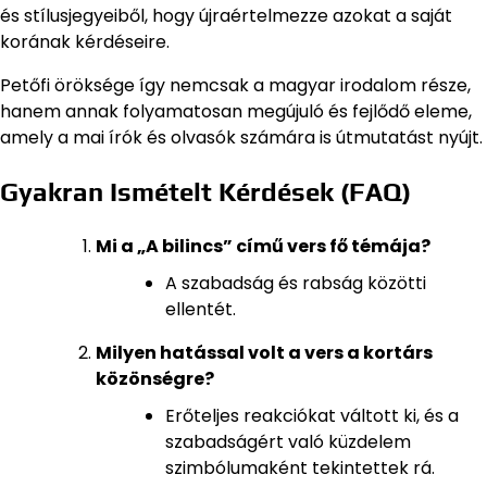
és stílusjegyeiből, hogy újraértelmezze azokat a saját
korának kérdéseire.
Petőfi öröksége így nemcsak a magyar irodalom része,
hanem annak folyamatosan megújuló és fejlődő eleme,
amely a mai írók és olvasók számára is útmutatást nyújt.
Gyakran Ismételt Kérdések (FAQ)
Mi a „A bilincs” című vers fő témája?
A szabadság és rabság közötti
ellentét.
Milyen hatással volt a vers a kortárs
közönségre?
Erőteljes reakciókat váltott ki, és a
szabadságért való küzdelem
szimbólumaként tekintettek rá.