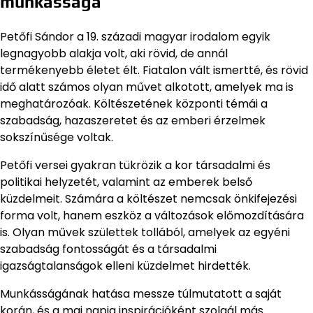
munkássága
Petőfi Sándor a 19. századi magyar irodalom egyik
legnagyobb alakja volt, aki rövid, de annál
termékenyebb életet élt. Fiatalon vált ismertté, és rövid
idő alatt számos olyan művet alkotott, amelyek ma is
meghatározóak. Költészetének központi témái a
szabadság, hazaszeretet és az emberi érzelmek
sokszínűsége voltak.
Petőfi versei gyakran tükrözik a kor társadalmi és
politikai helyzetét, valamint az emberek belső
küzdelmeit. Számára a költészet nemcsak önkifejezési
forma volt, hanem eszköz a változások előmozdítására
is. Olyan művek születtek tollából, amelyek az egyéni
szabadság fontosságát és a társadalmi
igazságtalanságok elleni küzdelmet hirdették.
Munkásságának hatása messze túlmutatott a saját
korán, és a mai napig inspirációként szolgál más