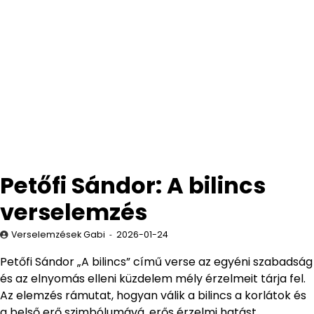
Petőfi Sándor: A bilincs
verselemzés
Verselemzések Gabi
2026-01-24
Petőfi Sándor „A bilincs” című verse az egyéni szabadság
és az elnyomás elleni küzdelem mély érzelmeit tárja fel.
Az elemzés rámutat, hogyan válik a bilincs a korlátok és
a belső erő szimbólumává, erős érzelmi hatást