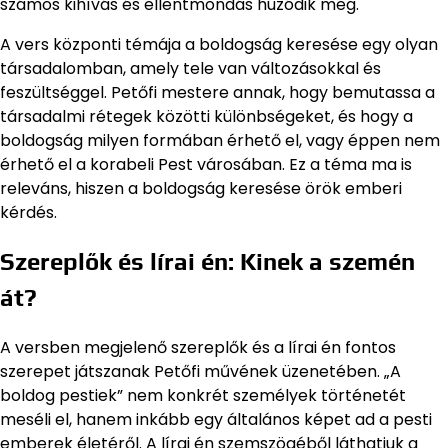
számos kihívás és ellentmondás húzódik meg.
A vers központi témája a boldogság keresése egy olyan
társadalomban, amely tele van változásokkal és
feszültséggel. Petőfi mestere annak, hogy bemutassa a
társadalmi rétegek közötti különbségeket, és hogy a
boldogság milyen formában érhető el, vagy éppen nem
érhető el a korabeli Pest városában. Ez a téma ma is
releváns, hiszen a boldogság keresése örök emberi
kérdés.
Szereplők és lírai én: Kinek a szemén
át?
A versben megjelenő szereplők és a lírai én fontos
szerepet játszanak Petőfi művének üzenetében. „A
boldog pestiek” nem konkrét személyek történetét
meséli el, hanem inkább egy általános képet ad a pesti
emberek életéről. A lírai én szemszögéből láthatjuk a