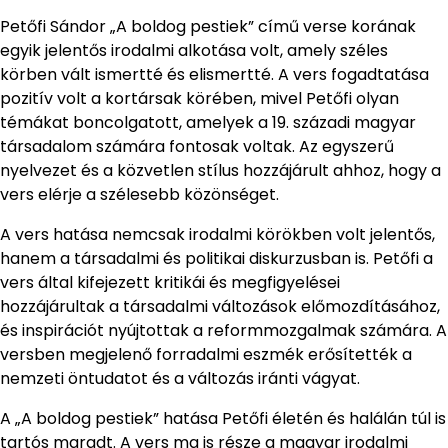
Petőfi Sándor „A boldog pestiek” című verse korának
egyik jelentős irodalmi alkotása volt, amely széles
körben vált ismertté és elismertté. A vers fogadtatása
pozitív volt a kortársak körében, mivel Petőfi olyan
témákat boncolgatott, amelyek a 19. századi magyar
társadalom számára fontosak voltak. Az egyszerű
nyelvezet és a közvetlen stílus hozzájárult ahhoz, hogy a
vers elérje a szélesebb közönséget.
A vers hatása nemcsak irodalmi körökben volt jelentős,
hanem a társadalmi és politikai diskurzusban is. Petőfi a
vers által kifejezett kritikái és megfigyelései
hozzájárultak a társadalmi változások előmozdításához,
és inspirációt nyújtottak a reformmozgalmak számára. A
versben megjelenő forradalmi eszmék erősítették a
nemzeti öntudatot és a változás iránti vágyat.
A „A boldog pestiek” hatása Petőfi életén és halálán túl is
tartós maradt. A vers ma is része a magyar irodalmi