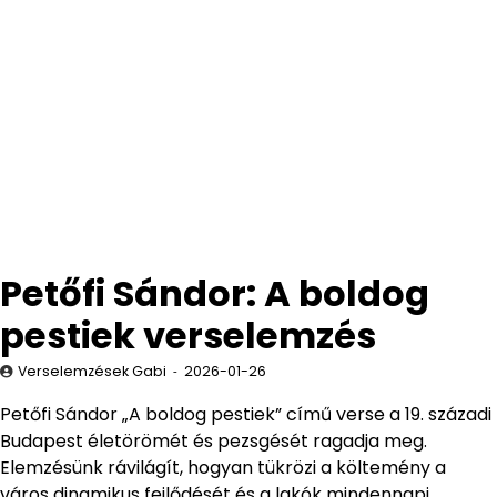
Petőfi Sándor: A boldog
pestiek verselemzés
Verselemzések Gabi
2026-01-26
Petőfi Sándor „A boldog pestiek” című verse a 19. századi
Budapest életörömét és pezsgését ragadja meg.
Elemzésünk rávilágít, hogyan tükrözi a költemény a
város dinamikus fejlődését és a lakók mindennapi