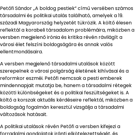
Petőfi Sándor „A boldog pestiek” című versében számos
társadalmi és politikai utalás található, amelyek a 19.
századi Magyarország helyzetét tükrözik. A költő élesen
reflektál a korabeli társadalom problémáira, miközben a
versben megjelenő irónia és kritika révén rávilágít a
városi élet felszíni boldogságára és annak valós
ellentmondásaira.
A versben megjelenő társadalmi utalások között
szerepelnek a városi polgárság életének kihívásai és a
reformkor eszméi. Petőfi nemcsak a pesti emberek
mindennapjait mutatja be, hanem a társadalmi rétegek
közötti különbségeket és a politikai feszültségeket is. A
költő a korszak aktuális kérdéseire reflektál, miközben a
boldogság fogalmán keresztül vizsgálja a társadalmi
változások hatásait.
A politikai utalások révén Petőfi a versben kifejezi a
forradalmi gondolatok iránti elkötelezettségét, és