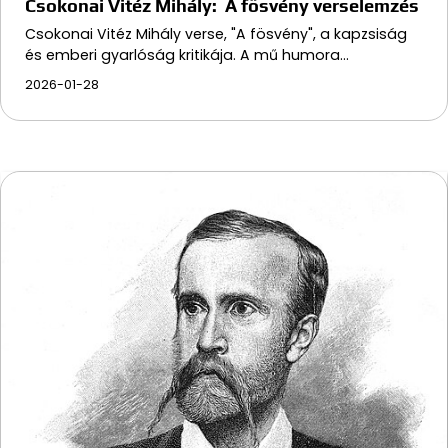
Csokonai Vitéz Mihály: A fösvény verselemzés
Csokonai Vitéz Mihály verse, "A fösvény", a kapzsiság
és emberi gyarlóság kritikája. A mű humora…
2026-01-28