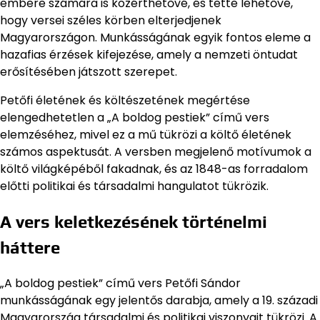
embere számára is közérthetővé, és tette lehetővé,
hogy versei széles körben elterjedjenek
Magyarországon. Munkásságának egyik fontos eleme a
hazafias érzések kifejezése, amely a nemzeti öntudat
erősítésében játszott szerepet.
Petőfi életének és költészetének megértése
elengedhetetlen a „A boldog pestiek” című vers
elemzéséhez, mivel ez a mű tükrözi a költő életének
számos aspektusát. A versben megjelenő motívumok a
költő világképéből fakadnak, és az 1848-as forradalom
előtti politikai és társadalmi hangulatot tükrözik.
A vers keletkezésének történelmi
háttere
„A boldog pestiek” című vers Petőfi Sándor
munkásságának egy jelentős darabja, amely a 19. századi
Magyarország társadalmi és politikai viszonyait tükrözi. A