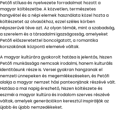
Petőfi stílusa és nyelvezete forradalmat hozott a
magyar költészetbe. A közvetlen, természetes
hangvétel és a népi elemek használata közel hozta a
költészetet az olvasókhoz, ezzel széles körben
népszerűvé téve azt. Az olyan témák, mint a szabadság,
a szerelem és a társadalmi igazságosság, amelyeket
Petőfi előszeretettel boncolgatott, a romantika
korszakának központi elemeivé váltak.
A magyar kultúrára gyakorolt hatása is jelentős, hiszen
Petőfi munkássága nemcsak irodalmi, hanem kulturális
identitásunk része is. Versei gyakran hangzanak el
nemzeti ünnepeken és megemlékezéseken, és Petőfi
alakja a magyar nemzet hősi panteonjának részévé vált.
Hatása a mai napig érezhető, hiszen költészete és
eszméi a magyar kultúra és irodalom szerves részévé
váltak, amelyek generációkon keresztül inspirálják az
újabb és újabb nemzedékeket.