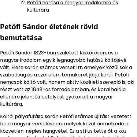
Petőfi hatása a magyar irodalomra és
kultúrára
Petőfi Sándor életének rövid
bemutatása
Petőfi Sándor 1823-ban született Kiskőrösön, és a
magyar irodalom egyik legnagyobb hatású költőjévé
vált. Élete során számos verset írt, amelyek közül sok a
szabadság és a szerelem témakörét járja körül. Petőfi
nemcsak költő volt, hanem aktív közéleti szereplő is, aki
részt vett az 1848-as forradalomban, és korai halála
ellenére jelentős befolyást gyakorolt a magyar
kultúrára.
Költői pályafutása során Petőfi számos újítást vezetett
be a magyar verselésben, melyek közül kiemelkedő a
közvetlen, népies hangvétel. Ez a stílus tette őt a köz