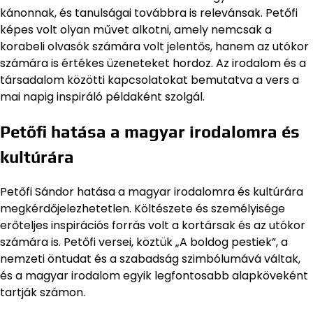
kánonnak, és tanulságai továbbra is relevánsak. Petőfi
képes volt olyan művet alkotni, amely nemcsak a
korabeli olvasók számára volt jelentős, hanem az utókor
számára is értékes üzeneteket hordoz. Az irodalom és a
társadalom közötti kapcsolatokat bemutatva a vers a
mai napig inspiráló példaként szolgál.
Petőfi hatása a magyar irodalomra és
kultúrára
Petőfi Sándor hatása a magyar irodalomra és kultúrára
megkérdőjelezhetetlen. Költészete és személyisége
erőteljes inspirációs forrás volt a kortársak és az utókor
számára is. Petőfi versei, köztük „A boldog pestiek”, a
nemzeti öntudat és a szabadság szimbólumává váltak,
és a magyar irodalom egyik legfontosabb alapköveként
tartják számon.