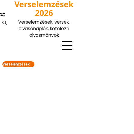
Verselemzések
Skip
to
2026
content
Verselemzések, versek,
olvasónaplók, kötelező
olvasmányok
Verselemzések