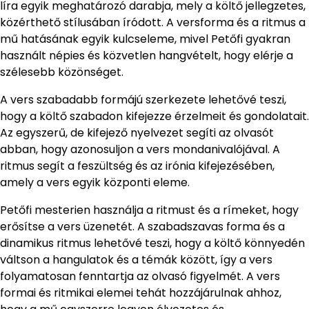
líra egyik meghatározó darabja, mely a költő jellegzetes,
közérthető stílusában íródott. A versforma és a ritmus a
mű hatásának egyik kulcseleme, mivel Petőfi gyakran
használt népies és közvetlen hangvételt, hogy elérje a
szélesebb közönséget.
A vers szabadabb formájú szerkezete lehetővé teszi,
hogy a költő szabadon kifejezze érzelmeit és gondolatait.
Az egyszerű, de kifejező nyelvezet segíti az olvasót
abban, hogy azonosuljon a vers mondanivalójával. A
ritmus segít a feszültség és az irónia kifejezésében,
amely a vers egyik központi eleme.
Petőfi mesterien használja a ritmust és a rímeket, hogy
erősítse a vers üzenetét. A szabadszavas forma és a
dinamikus ritmus lehetővé teszi, hogy a költő könnyedén
váltson a hangulatok és a témák között, így a vers
folyamatosan fenntartja az olvasó figyelmét. A vers
formai és ritmikai elemei tehát hozzájárulnak ahhoz,