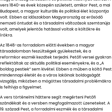
vers 1840-es évek közepén született, amikor Pest, a mai
Budapest, a magyar kulturális és politikai élet központja
volt. Ebben az időszakban Magyarország az erősödő
nemzeti öntudat és a társadalmi változások szemtanúja
volt, amelyek jelentős hatással voltak a költőkre és
írókra.
Az 1848-as forradalom előtti években a magyar
társadalomban feszültségek gyülekeztek, és a
reformkor eszméi kezdtek terjedni. Petőfi versei gyakran
reflektáltak az aktuális politikai eseményekre, és a „A
boldog pestiek” sem kivétel. Ebben a műben a költő Pest
mindennapi életét és a város lakóinak boldogságát
vizsgálja, miközben a mögöttes társadalmi problémákra
is felhívja a figyelmet.
A vers történelmi háttere segít megérteni Petőfi
szándékait és a versben megfogalmazott üzeneteket. A
19. századi Pest, a forradalmi eszmék és a társadalmi