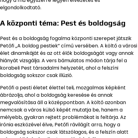
hogy a mű egyszerre legyen élvezetes és
elgondolkodtató.
A központi téma: Pest és boldogság
Pest és a boldogság fogalma központi szerepet játszik
Petőfi „A boldog pestiek” című versében. A költő a városi
élet dinamikáját és az ott élők boldogságát vagy annak
hiányát vizsgálja. A vers bámulatos módon tárja fel a
korabeli Pest társadalmi helyzetét, ahol a felszíni
boldogság sokszor csak illúzió.
Petőfi a pesti életet élettel teli, mozgalmas képként
ábrázolja, ahol a boldogság keresése és annak
megvalósítása áll a középpontban. A költő azonban
nemcsak a város külső képét mutatja be, hanem a
mélyebb, gyakran rejtett problémákat is feltárja. Az
irónia eszközével élve, Petőfi rávilágít arra, hogy a
boldogság sokszor csak látszólagos, és a felszín alatt