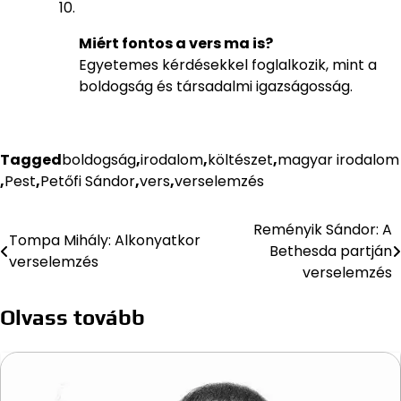
Miért fontos a vers ma is?
Egyetemes kérdésekkel foglalkozik, mint a
boldogság és társadalmi igazságosság.
Tagged
boldogság
,
irodalom
,
költészet
,
magyar irodalom
,
Pest
,
Petőfi Sándor
,
vers
,
verselemzés
Reményik Sándor: A
Bejegyzés
Tompa Mihály: Alkonyatkor
Bethesda partján
verselemzés
navigáció
verselemzés
Olvass tovább