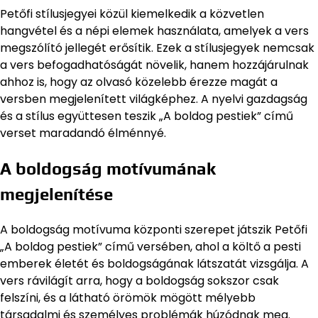
Petőfi stílusjegyei közül kiemelkedik a közvetlen
hangvétel és a népi elemek használata, amelyek a vers
megszólító jellegét erősítik. Ezek a stílusjegyek nemcsak
a vers befogadhatóságát növelik, hanem hozzájárulnak
ahhoz is, hogy az olvasó közelebb érezze magát a
versben megjelenített világképhez. A nyelvi gazdagság
és a stílus együttesen teszik „A boldog pestiek” című
verset maradandó élménnyé.
A boldogság motívumának
megjelenítése
A boldogság motívuma központi szerepet játszik Petőfi
„A boldog pestiek” című versében, ahol a költő a pesti
emberek életét és boldogságának látszatát vizsgálja. A
vers rávilágít arra, hogy a boldogság sokszor csak
felszíni, és a látható örömök mögött mélyebb
társadalmi és személyes problémák húzódnak meg.