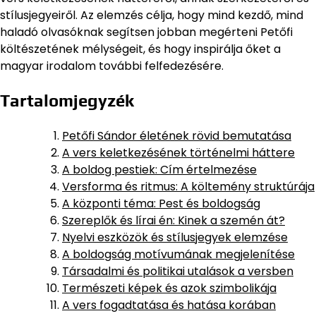
stílusjegyeiről. Az elemzés célja, hogy mind kezdő, mind
haladó olvasóknak segítsen jobban megérteni Petőfi
költészetének mélységeit, és hogy inspirálja őket a
magyar irodalom további felfedezésére.
Tartalomjegyzék
Petőfi Sándor életének rövid bemutatása
A vers keletkezésének történelmi háttere
A boldog pestiek: Cím értelmezése
Versforma és ritmus: A költemény struktúrája
A központi téma: Pest és boldogság
Szereplők és lírai én: Kinek a szemén át?
Nyelvi eszközök és stílusjegyek elemzése
A boldogság motívumának megjelenítése
Társadalmi és politikai utalások a versben
Természeti képek és azok szimbolikája
A vers fogadtatása és hatása korában