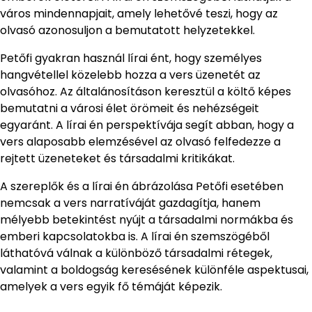
város mindennapjait, amely lehetővé teszi, hogy az
olvasó azonosuljon a bemutatott helyzetekkel.
Petőfi gyakran használ lírai ént, hogy személyes
hangvétellel közelebb hozza a vers üzenetét az
olvasóhoz. Az általánosításon keresztül a költő képes
bemutatni a városi élet örömeit és nehézségeit
egyaránt. A lírai én perspektívája segít abban, hogy a
vers alaposabb elemzésével az olvasó felfedezze a
rejtett üzeneteket és társadalmi kritikákat.
A szereplők és a lírai én ábrázolása Petőfi esetében
nemcsak a vers narratíváját gazdagítja, hanem
mélyebb betekintést nyújt a társadalmi normákba és
emberi kapcsolatokba is. A lírai én szemszögéből
láthatóvá válnak a különböző társadalmi rétegek,
valamint a boldogság keresésének különféle aspektusai,
amelyek a vers egyik fő témáját képezik.