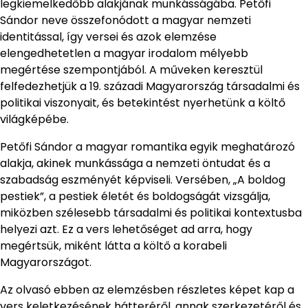
legkiemelkedőbb alakjának munkásságába. Petőfi
Sándor neve összefonódott a magyar nemzeti
identitással, így versei és azok elemzése
elengedhetetlen a magyar irodalom mélyebb
megértése szempontjából. A műveken keresztül
felfedezhetjük a 19. századi Magyarország társadalmi és
politikai viszonyait, és betekintést nyerhetünk a költő
világképébe.
Petőfi Sándor a magyar romantika egyik meghatározó
alakja, akinek munkássága a nemzeti öntudat és a
szabadság eszményét képviseli. Versében, „A boldog
pestiek”, a pestiek életét és boldogságát vizsgálja,
miközben szélesebb társadalmi és politikai kontextusba
helyezi azt. Ez a vers lehetőséget ad arra, hogy
megértsük, miként látta a költő a korabeli
Magyarországot.
Az olvasó ebben az elemzésben részletes képet kap a
vers keletkezésének hátteréről, annak szerkezetéről és