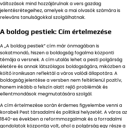
változások mind hozzájárulnak a vers gazdag
jelentésrétegeihez, amelyek a mai olvasók számára is
releváns tanulságokkal szolgálhatnak.
A boldog pestiek: Cím értelmezése
A „A boldog pestiek” cím már önmagában is
sokatmondó, hiszen a boldogság fogalma központi
témája a versnek. A cím utalás lehet a pesti polgárság
életére és annak látszólagos boldogságára, miközben a
költő ironikusan reflektál a város valódi állapotára. A
boldogság jelentése a versben nem feltétlenül pozitív,
hanem inkább a felszín alatt rejlő problémák és
ellentmondások megmutatására szolgál.
A cím értelmezése során érdemes figyelembe venni a
korabeli Pest társadalmi és politikai helyzetét. A város az
1840-es években a reformmozgalmak és a forradalmi
gondolatok központja volt, ahol a polgárság egy része a