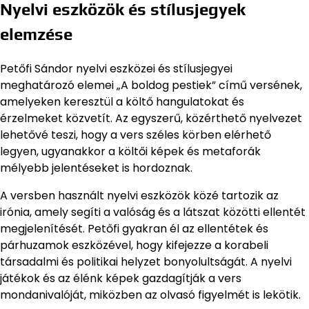
Nyelvi eszközök és stílusjegyek
elemzése
Petőfi Sándor nyelvi eszközei és stílusjegyei
meghatározó elemei „A boldog pestiek” című versének,
amelyeken keresztül a költő hangulatokat és
érzelmeket közvetít. Az egyszerű, közérthető nyelvezet
lehetővé teszi, hogy a vers széles körben elérhető
legyen, ugyanakkor a költői képek és metaforák
mélyebb jelentéseket is hordoznak.
A versben használt nyelvi eszközök közé tartozik az
irónia, amely segíti a valóság és a látszat közötti ellentét
megjelenítését. Petőfi gyakran él az ellentétek és
párhuzamok eszközével, hogy kifejezze a korabeli
társadalmi és politikai helyzet bonyolultságát. A nyelvi
játékok és az élénk képek gazdagítják a vers
mondanivalóját, miközben az olvasó figyelmét is lekötik.