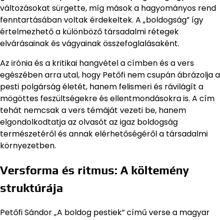
változásokat sürgette, míg mások a hagyományos rend
fenntartásában voltak érdekeltek. A „boldogság” így
értelmezhető a különböző társadalmi rétegek
elvárásainak és vágyainak összefoglalásaként.
Az irónia és a kritikai hangvétel a címben és a vers
egészében arra utal, hogy Petőfi nem csupán ábrázolja a
pesti polgárság életét, hanem felismeri és rávilágít a
mögöttes feszültségekre és ellentmondásokra is. A cím
tehát nemcsak a vers témáját vezeti be, hanem
elgondolkodtatja az olvasót az igaz boldogság
természetéről és annak elérhetőségéről a társadalmi
környezetben.
Versforma és ritmus: A költemény
struktúrája
Petőfi Sándor „A boldog pestiek” című verse a magyar