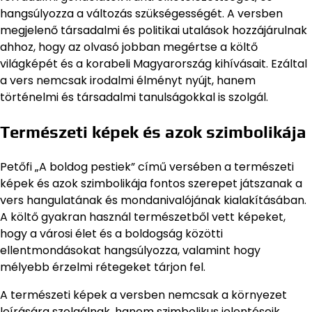
hangsúlyozza a változás szükségességét. A versben
megjelenő társadalmi és politikai utalások hozzájárulnak
ahhoz, hogy az olvasó jobban megértse a költő
világképét és a korabeli Magyarország kihívásait. Ezáltal
a vers nemcsak irodalmi élményt nyújt, hanem
történelmi és társadalmi tanulságokkal is szolgál.
Természeti képek és azok szimbolikája
Petőfi „A boldog pestiek” című versében a természeti
képek és azok szimbolikája fontos szerepet játszanak a
vers hangulatának és mondanivalójának kialakításában.
A költő gyakran használ természetből vett képeket,
hogy a városi élet és a boldogság közötti
ellentmondásokat hangsúlyozza, valamint hogy
mélyebb érzelmi rétegeket tárjon fel.
A természeti képek a versben nemcsak a környezet
leírására szolgálnak, hanem szimbolikus jelentéseik