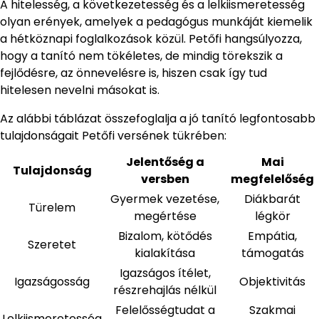
A hitelesség, a következetesség és a lelkiismeretesség
olyan erények, amelyek a pedagógus munkáját kiemelik
a hétköznapi foglalkozások közül. Petőfi hangsúlyozza,
hogy a tanító nem tökéletes, de mindig törekszik a
fejlődésre, az önnevelésre is, hiszen csak így tud
hitelesen nevelni másokat is.
Az alábbi táblázat összefoglalja a jó tanító legfontosabb
tulajdonságait Petőfi versének tükrében:
Jelentőség a
Mai
Tulajdonság
versben
megfelelőség
Gyermek vezetése,
Diákbarát
Türelem
megértése
légkör
Bizalom, kötődés
Empátia,
Szeretet
kialakítása
támogatás
Igazságos ítélet,
Igazságosság
Objektivitás
részrehajlás nélkül
Felelősségtudat a
Szakmai
Lelkiismeretesség