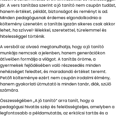
jár. A vers tanítása szerint a jó tanító nem csupán tudást,
hanem értéket, példát, biztonságot és reményt is ad.
Minden pedagógusnak érdemes elgondolkodnia a
költemény üzenetén: a tanítás igazán sikeres csak akkor
lehet, ha szívvel-lélekkel, szeretettel, türelemmel és
hitelességgel történik.
A versből az olvasó megtanulhatja, hogy a jó tanító
munkája nemcsak a jelenben, hanem generációkon
átívelően formálja a világot. A tanítás öröme, a
gyermekek fejlődésében való részesedés minden
nehézséget feledtet, és maradandó értéket teremt.
Petőfi költeménye ezért nem csupán irodalmi élmény,
hanem gyakorlati útmutató is minden tanár, diák, szülő
számára.
Összességében „A jó tanító” arra tanít, hogy a
pedagógusi hivatás szép és felelősségteljes, amelyben a
legfontosabb a példamutatás, az erkölcsi tartás és a