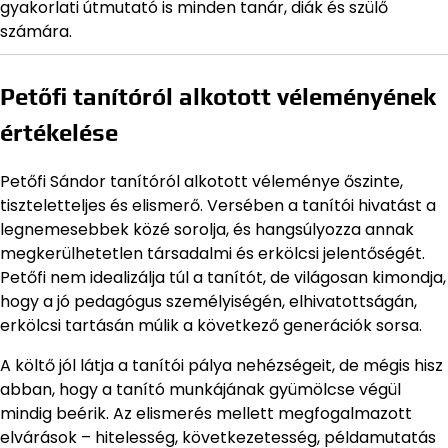
gyakorlati útmutató is minden tanár, diák és szülő
számára.
Petőfi tanítóról alkotott véleményének
értékelése
Petőfi Sándor tanítóról alkotott véleménye őszinte,
tiszteletteljes és elismerő. Versében a tanítói hivatást a
legnemesebbek közé sorolja, és hangsúlyozza annak
megkerülhetetlen társadalmi és erkölcsi jelentőségét.
Petőfi nem idealizálja túl a tanítót, de világosan kimondja,
hogy a jó pedagógus személyiségén, elhivatottságán,
erkölcsi tartásán múlik a következő generációk sorsa.
A költő jól látja a tanítói pálya nehézségeit, de mégis hisz
abban, hogy a tanító munkájának gyümölcse végül
mindig beérik. Az elismerés mellett megfogalmazott
elvárások – hitelesség, következetesség, példamutatás