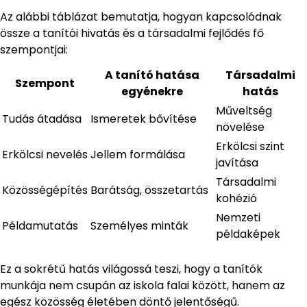
Az alábbi táblázat bemutatja, hogyan kapcsolódnak
össze a tanítói hivatás és a társadalmi fejlődés fő
szempontjai:
A tanító hatása
Társadalmi
Szempont
egyénekre
hatás
Műveltség
Tudás átadása
Ismeretek bővítése
növelése
Erkölcsi szint
Erkölcsi nevelés
Jellem formálása
javítása
Társadalmi
Közösségépítés
Barátság, összetartás
kohézió
Nemzeti
Példamutatás
Személyes minták
példaképek
Ez a sokrétű hatás világossá teszi, hogy a tanítók
munkája nem csupán az iskola falai között, hanem az
egész közösség életében döntő jelentőségű.