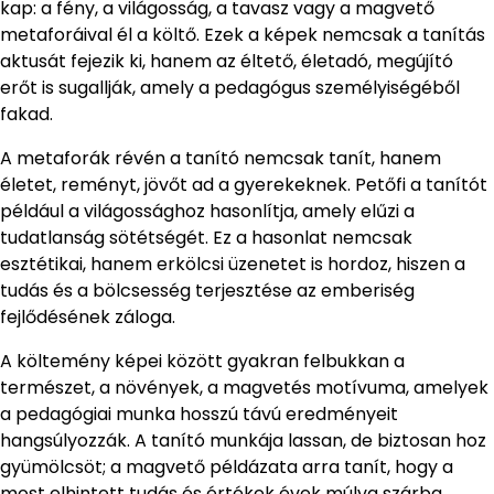
kap: a fény, a világosság, a tavasz vagy a magvető
metaforáival él a költő. Ezek a képek nemcsak a tanítás
aktusát fejezik ki, hanem az éltető, életadó, megújító
erőt is sugallják, amely a pedagógus személyiségéből
fakad.
A metaforák révén a tanító nemcsak tanít, hanem
életet, reményt, jövőt ad a gyerekeknek. Petőfi a tanítót
például a világossághoz hasonlítja, amely elűzi a
tudatlanság sötétségét. Ez a hasonlat nemcsak
esztétikai, hanem erkölcsi üzenetet is hordoz, hiszen a
tudás és a bölcsesség terjesztése az emberiség
fejlődésének záloga.
A költemény képei között gyakran felbukkan a
természet, a növények, a magvetés motívuma, amelyek
a pedagógiai munka hosszú távú eredményeit
hangsúlyozzák. A tanító munkája lassan, de biztosan hoz
gyümölcsöt; a magvető példázata arra tanít, hogy a
most elhintett tudás és értékek évek múlva szárba