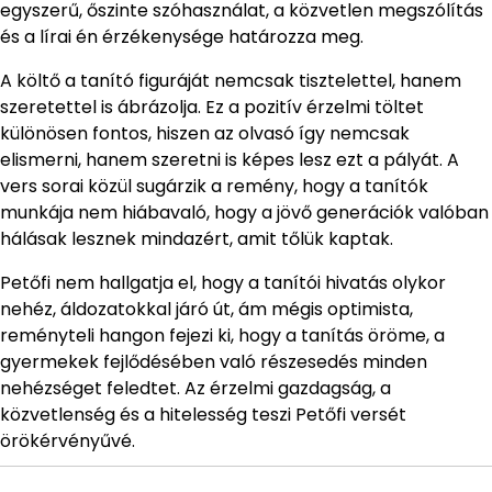
egyszerű, őszinte szóhasználat, a közvetlen megszólítás
és a lírai én érzékenysége határozza meg.
A költő a tanító figuráját nemcsak tisztelettel, hanem
szeretettel is ábrázolja. Ez a pozitív érzelmi töltet
különösen fontos, hiszen az olvasó így nemcsak
elismerni, hanem szeretni is képes lesz ezt a pályát. A
vers sorai közül sugárzik a remény, hogy a tanítók
munkája nem hiábavaló, hogy a jövő generációk valóban
hálásak lesznek mindazért, amit tőlük kaptak.
Petőfi nem hallgatja el, hogy a tanítói hivatás olykor
nehéz, áldozatokkal járó út, ám mégis optimista,
reményteli hangon fejezi ki, hogy a tanítás öröme, a
gyermekek fejlődésében való részesedés minden
nehézséget feledtet. Az érzelmi gazdagság, a
közvetlenség és a hitelesség teszi Petőfi versét
örökérvényűvé.