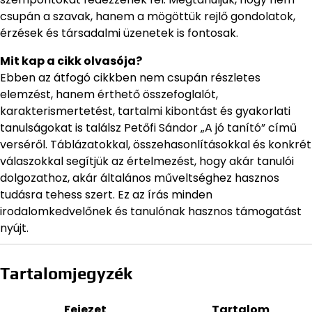
csupán a szavak, hanem a mögöttük rejlő gondolatok,
érzések és társadalmi üzenetek is fontosak.
Mit kap a cikk olvasója?
Ebben az átfogó cikkben nem csupán részletes
elemzést, hanem érthető összefoglalót,
karakterismertetést, tartalmi kibontást és gyakorlati
tanulságokat is találsz Petőfi Sándor „A jó tanító” című
verséről. Táblázatokkal, összehasonlításokkal és konkrét
válaszokkal segítjük az értelmezést, hogy akár tanulói
dolgozathoz, akár általános műveltséghez hasznos
tudásra tehess szert. Ez az írás minden
irodalomkedvelőnek és tanulónak hasznos támogatást
nyújt.
Tartalomjegyzék
Fejezet
Tartalom