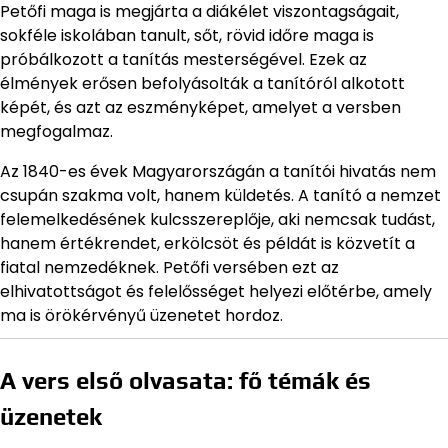
Petőfi maga is megjárta a diákélet viszontagságait,
sokféle iskolában tanult, sőt, rövid időre maga is
próbálkozott a tanítás mesterségével. Ezek az
élmények erősen befolyásolták a tanítóról alkotott
képét, és azt az eszményképet, amelyet a versben
megfogalmaz.
Az 1840-es évek Magyarországán a tanítói hivatás nem
csupán szakma volt, hanem küldetés. A tanító a nemzet
felemelkedésének kulcsszereplője, aki nemcsak tudást,
hanem értékrendet, erkölcsöt és példát is közvetít a
fiatal nemzedéknek. Petőfi versében ezt az
elhivatottságot és felelősséget helyezi előtérbe, amely
ma is örökérvényű üzenetet hordoz.
A vers első olvasata: fő témák és
üzenetek