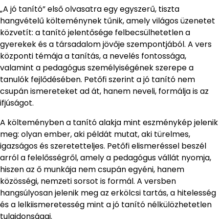
„A jó tanító” első olvasatra egy egyszerű, tiszta
hangvételű költeménynek tűnik, amely világos üzenetet
közvetít: a tanító jelentősége felbecsülhetetlen a
gyerekek és a társadalom jövője szempontjából. A vers
központi témája a tanítás, a nevelés fontossága,
valamint a pedagógus személyiségének szerepe a
tanulók fejlődésében. Petőfi szerint a jó tanító nem
csupán ismereteket ad át, hanem neveli, formálja is az
ifjúságot.
A költeményben a tanító alakja mint eszménykép jelenik
meg: olyan ember, aki példát mutat, aki türelmes,
igazságos és szeretetteljes. Petőfi elismeréssel beszél
arról a felelősségről, amely a pedagógus vállát nyomja,
hiszen az ő munkája nem csupán egyéni, hanem
közösségi, nemzeti sorsot is formál. A versben
hangsúlyosan jelenik meg az erkölcsi tartás, a hitelesség
és a lelkiismeretesség mint a jó tanító nélkülözhetetlen
tulajdonságai.