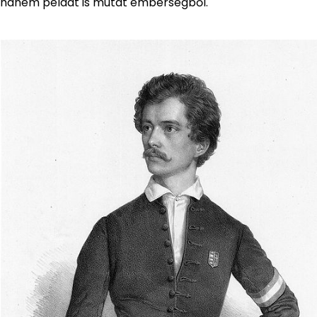
hanem példát is mutat emberségből.