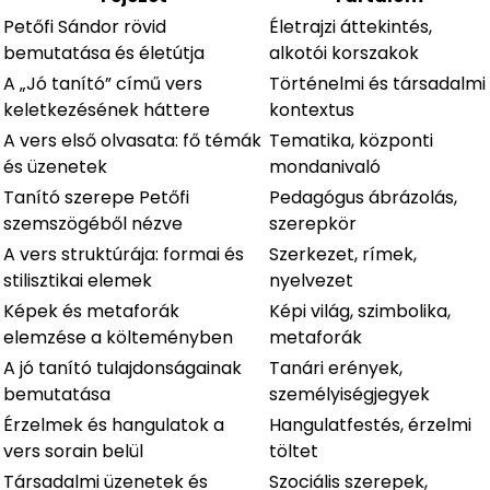
Petőfi Sándor rövid
Életrajzi áttekintés,
bemutatása és életútja
alkotói korszakok
A „Jó tanító” című vers
Történelmi és társadalmi
keletkezésének háttere
kontextus
A vers első olvasata: fő témák
Tematika, központi
és üzenetek
mondanivaló
Tanító szerepe Petőfi
Pedagógus ábrázolás,
szemszögéből nézve
szerepkör
A vers struktúrája: formai és
Szerkezet, rímek,
stilisztikai elemek
nyelvezet
Képek és metaforák
Képi világ, szimbolika,
elemzése a költeményben
metaforák
A jó tanító tulajdonságainak
Tanári erények,
bemutatása
személyiségjegyek
Érzelmek és hangulatok a
Hangulatfestés, érzelmi
vers sorain belül
töltet
Társadalmi üzenetek és
Szociális szerepek,