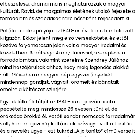
elbeszélései, drámái ma is meghatározzák a magyar
kultúrát. Rövid, de mozgalmas életének utolsó fejezete a
forradalom és szabadságharc hőseként teljesedett ki.
Petőfi irodalmi pályája az 1840-es években bontakozott
ki igazán. Ekkor jelent meg első verseskötete, és ettől
kezdve folyamatosan jelen volt a magyar irodalmi és
közéletben. Barátsága Arany Jánossal, szereplése a
forradalomban, valamint szerelme Szendrey Júliához
mind hozzájárultak ahhoz, hogy máig legendás alakká
vált. Műveiben a magyar nép egyszerű nyelvét,
mindennapi gondjait, vágyait, örömeit és bánatait
emelte a költészet szintjére.
Egyedülálló életútját az 1849-es segesvári csata
pecsételte meg: mindössze 26 évesen tűnt el, de
öröksége örökké él. Petőfi Sándor nemcsak forradalmár
volt, hanem igazi népköltő is, aki szívügye volt a tanítás
és a nevelés ügye – ezt tükrözi „A jó tanító” című verse is,