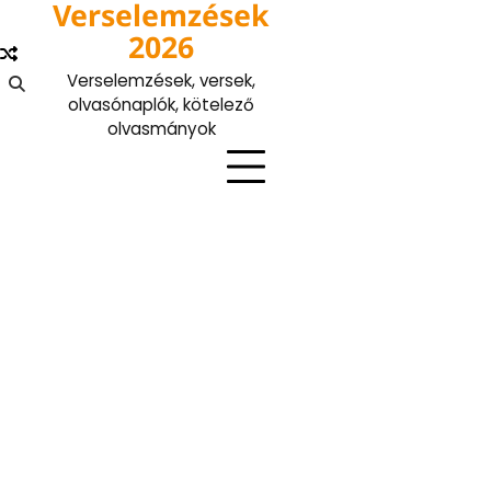
Verselemzések
Skip
to
2026
content
Verselemzések, versek,
olvasónaplók, kötelező
olvasmányok