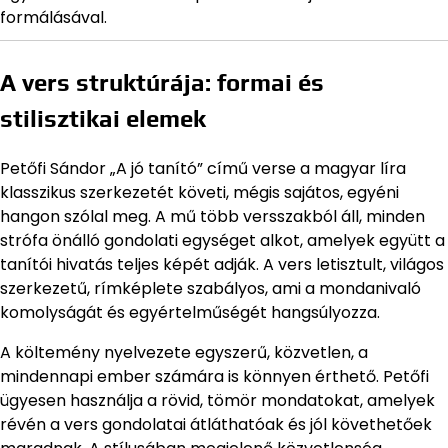
formálásával.
A vers struktúrája: formai és
stilisztikai elemek
Petőfi Sándor „A jó tanító” című verse a magyar líra
klasszikus szerkezetét követi, mégis sajátos, egyéni
hangon szólal meg. A mű több versszakból áll, minden
strófa önálló gondolati egységet alkot, amelyek együtt a
tanítói hivatás teljes képét adják. A vers letisztult, világos
szerkezetű, rímképlete szabályos, ami a mondanivaló
komolyságát és egyértelműségét hangsúlyozza.
A költemény nyelvezete egyszerű, közvetlen, a
mindennapi ember számára is könnyen érthető. Petőfi
ügyesen használja a rövid, tömör mondatokat, amelyek
révén a vers gondolatai átláthatóak és jól követhetőek