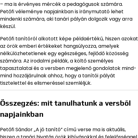
– ma is érvényes mércék a pedagógusok számára.
Petőfi véleménye napjainkban is iránymutató lehet
mindenki számára, aki tanári pályán dolgozik vagy arra
készül.
Petőfi tanítóról alkotott képe példaértékű, hiszen azokat
az örök emberi értékeket hangsúlyozza, amelyek
nélkülözhetetlenek egy egészséges, fejlődő közösség
számára. Az irodalmi példák, a költő személyes
tapasztalatai és a versben megjelenő gondolatok mind-
mind hozzájárulnak ahhoz, hogy a tanítói pályát
tisztelettel és elismeréssel szemléljük.
Összegzés: mit tanulhatunk a versből
napjainkban
Petőfi Sándor „A jó tanító” című verse ma is aktuális,
hiszen a tanári hivatás örök kihívásokkal és felelősséggel