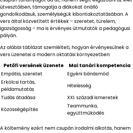
útvesztőiben, támogatja a diákokat önálló
gondolkodásuk, személyiségük kibontakoztatásában. A
vers által közvetített értékek – szeretet, türelem,
igazságosság – ma is érvényes útmutatók a pedagógusi
pályán.
Az alábbi táblázat szemlélteti, hogyan érvényesülnek a
vers üzenetei a modern oktatási környezetben:
Petőfi versének üzenete
Mai tanári kompetencia
Empátia, szeretet
Egyéni bánásmód
Erkölcsi tartás,
Hitelesség
példamutatás
Tudás átadása
XXI. századi ismeretek
Teammunka,
Közösségépítés
együttműködés
A költemény ezért nem csupán irodalmi alkotás, hanem