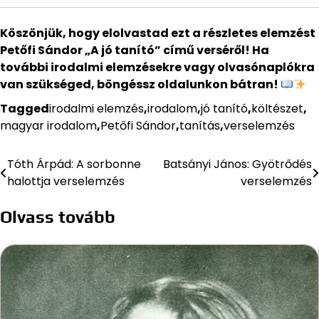
Köszönjük, hogy elolvastad ezt a részletes elemzést
Petőfi Sándor „A jó tanító” című verséről! Ha
további irodalmi elemzésekre vagy olvasónaplókra
van szükséged, böngéssz oldalunkon bátran!
Tagged
irodalmi elemzés
,
irodalom
,
jó tanító
,
költészet
,
magyar irodalom
,
Petőfi Sándor
,
tanítás
,
verselemzés
Tóth Árpád: A sorbonne
Batsányi János: Gyötrődés
Bejegyzés
halottja verselemzés
verselemzés
navigáció
Olvass tovább