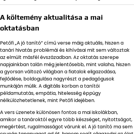
A költemény aktualitása a mai
oktatásban
Petőfi „A jó tanító” című verse máig aktuális, hiszen a
tanári hivatás problémái és kihívásai mit sem változtak
az elmúlt másfél évszázadban. Az oktatás szerepe
napjainkban talán még jelentősebb, mint valaha, hiszen
a gyorsan változó világban a fiatalok eligazodása,
fejlődése, boldogulása nagyrészt a pedagógusok
munkáján múlik. A digitális korban a tanítói
példamutatás, empátia, hitelesség éppúgy
nélkülözhetetlenek, mint Petőfi idejében.
A vers üzenete különösen fontos a mai iskolákban,
amikor a tanároktól egyre több készséget, nyitottságot,
megértést, rugalmasságot várunk el. A jó tanító ma sem
csupán tananyagot ad át, hanem segít eligazodni az élet