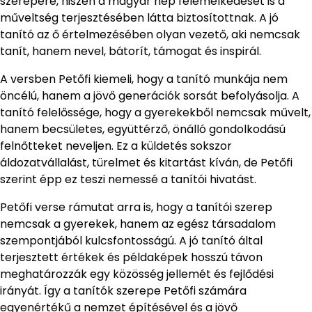
szerepére, hiszen a magyar nép felemelkedését is a
műveltség terjesztésében látta biztosítottnak. A jó
tanító az ő értelmezésében olyan vezető, aki nemcsak
tanít, hanem nevel, bátorít, támogat és inspirál.
A versben Petőfi kiemeli, hogy a tanító munkája nem
öncélú, hanem a jövő generációk sorsát befolyásolja. A
tanító felelőssége, hogy a gyerekekből nemcsak művelt,
hanem becsületes, együttérző, önálló gondolkodású
felnőtteket neveljen. Ez a küldetés sokszor
áldozatvállalást, türelmet és kitartást kíván, de Petőfi
szerint épp ez teszi nemessé a tanítói hivatást.
Petőfi verse rámutat arra is, hogy a tanítói szerep
nemcsak a gyerekek, hanem az egész társadalom
szempontjából kulcsfontosságú. A jó tanító által
terjesztett értékek és példaképek hosszú távon
meghatározzák egy közösség jellemét és fejlődési
irányát. Így a tanítók szerepe Petőfi számára
egyenértékű a nemzet építésével és a jövő