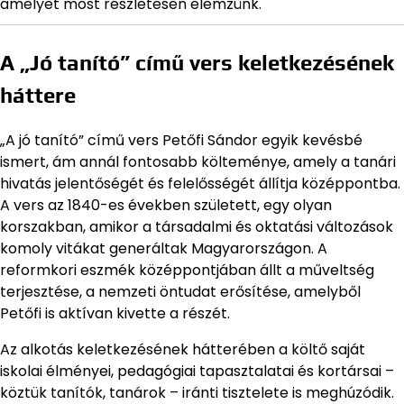
amelyet most részletesen elemzünk.
A „Jó tanító” című vers keletkezésének
háttere
„A jó tanító” című vers Petőfi Sándor egyik kevésbé
ismert, ám annál fontosabb költeménye, amely a tanári
hivatás jelentőségét és felelősségét állítja középpontba.
A vers az 1840-es években született, egy olyan
korszakban, amikor a társadalmi és oktatási változások
komoly vitákat generáltak Magyarországon. A
reformkori eszmék középpontjában állt a műveltség
terjesztése, a nemzeti öntudat erősítése, amelyből
Petőfi is aktívan kivette a részét.
Az alkotás keletkezésének hátterében a költő saját
iskolai élményei, pedagógiai tapasztalatai és kortársai –
köztük tanítók, tanárok – iránti tisztelete is meghúzódik.