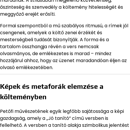
maradnak. A stílusában megjelenő közvetlenség,
őszinteség és szenvedély a költemény hitelességét és
meggyőző erejét erősíti.
Formai szempontból a mű szabályos ritmusú, a rímek jól
csengenek, amelyek a költő zenei érzékét és
mesterségbeli tudását bizonyítják. A forma és a
tartalom összhangja révén a vers nemcsak
olvasmányos, de emlékezetes is marad – mindez
hozzájárul ahhoz, hogy az üzenet maradandóan éljen az
olvasó emlékezetében.
Képek és metaforák elemzése a
költeményben
Petőfi művészetének egyik legfőbb sajátossága a képi
gazdagság, amely a „Jó tanító” című versben is
fellelhető. A versben a tanító alakja szimbolikus jelentést