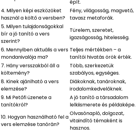
épít.
4. Milyen képi eszközöket
Fény, világosság, magvető,
használ a költő a versben?
tavasz metaforák.
5. Milyen tulajdonságokkal
Türelem, szeretet,
bír a jó tanító a vers
igazságosság, hitelesség.
szerint?
6. Mennyiben aktuális a vers
Teljes mértékben – a
mondanivalója ma?
tanítói hivatás örök érték.
7. Hány versszakból áll a
Több, szerkezetük
költemény?
szabályos, egységes.
8. Kinek ajánlható a vers
Diákoknak, tanároknak,
elemzése?
irodalomkedvelőknek.
9. Mi Petőfi üzenete a
A jó tanító a társadalom
tanítókról?
lelkiismerete és példaképe.
Olvasónapló, dolgozat,
10. Hogyan használható fel a
vitaindító témaként is
vers elemzése tanórán?
hasznos.