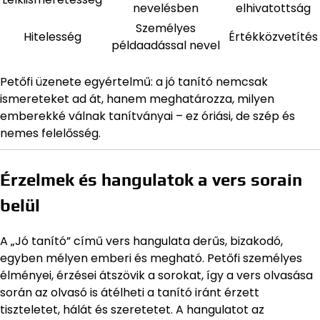
nevelésben
elhivatottság
Személyes
Hitelesség
Értékközvetítés
példaadással nevel
Petőfi üzenete egyértelmű: a jó tanító nemcsak
ismereteket ad át, hanem meghatározza, milyen
emberekké válnak tanítványai – ez óriási, de szép és
nemes felelősség.
Érzelmek és hangulatok a vers sorain
belül
A „Jó tanító” című vers hangulata derűs, bizakodó,
egyben mélyen emberi és megható. Petőfi személyes
élményei, érzései átszövik a sorokat, így a vers olvasása
során az olvasó is átélheti a tanító iránt érzett
tiszteletet, hálát és szeretetet. A hangulatot az