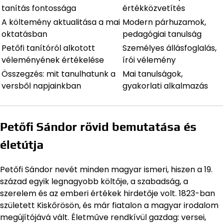
tanítás fontossága
értékközvetítés
A költemény aktualitása a mai
Modern párhuzamok,
oktatásban
pedagógiai tanulság
Petőfi tanítóról alkotott
Személyes állásfoglalás,
véleményének értékelése
írói vélemény
Összegzés: mit tanulhatunk a
Mai tanulságok,
versből napjainkban
gyakorlati alkalmazás
Petőfi Sándor rövid bemutatása és
életútja
Petőfi Sándor nevét minden magyar ismeri, hiszen a 19.
század egyik legnagyobb költője, a szabadság, a
szerelem és az emberi értékek hirdetője volt. 1823-ban
született Kiskőrösön, és már fiatalon a magyar irodalom
megújítójává vált. Életműve rendkívül gazdag: versei,