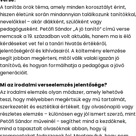
A tanítás örök téma, amely minden korosztályt érint,
hiszen életünk során mindannyian találkozunk tanítókkal,
nevelőkkel – akár diákként, szülőként vagy
pedagógusként. Petőfi Sándor „A jó tanító” című verse
nemcsak a 19. században volt aktuális, hanem ma is élő
kérdéseket vet fel a tanári hivatás értékéről,
jelentőségéről és kihívásairól. A költemény elemzése
segít jobban megérteni, mitől válik valaki igazán jó
tanítóvá, és hogyan formálhatja a pedagógus a jövő
generációit.
Mi az irodalmi verseelemzés jelentősége?
Az irodalmi elemzés olyan módszer, amely lehetővé
teszi, hogy mélyebben megértsük egy mű tartalmát,
szerkezetét és esztétikai értékeit. Egy olvasónapló vagy
részletes elemzés – különösen egy jól ismert szerző, mint
Petőfi Sándor műveinél – segíthet mind a kezdőknek,
mind a tapasztalt olvasóknak abban, hogy új
szempontokat fedezzenek fel. Megtanuljuk, hogy nem