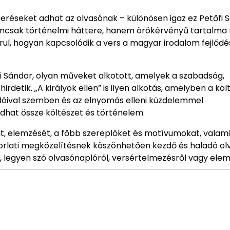
eréseket adhat az olvasónak – különösen igaz ez Petőfi 
nemcsak történelmi háttere, hanem örökérvényű tartalma m
rul, hogyan kapcsolódik a vers a magyar irodalom fejlődé
fi Sándor, olyan műveket alkotott, amelyek a szabadság,
detik. „A királyok ellen” is ilyen alkotás, amelyben a köl
óival szemben és az elnyomás elleni küzdelemmel
dhat össze költészet és történelem.
t, elemzését, a főbb szereplőket és motívumokat, valami
korlati megközelítésnek köszönhetően kezdő és haladó ol
 legyen szó olvasónaplóról, versértelmezésről vagy elem