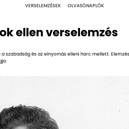
VERSELEMZÉSEK
OLVASÓNAPLÓK
yok ellen verselemzés
ás a szabadság és az elnyomás elleni harc mellett. Elemzé
ja.