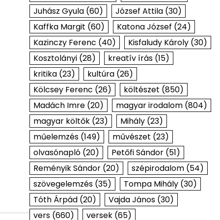
Juhász Gyula
(60)
József Attila
(30)
Kaffka Margit
(60)
Katona József
(24)
Kazinczy Ferenc
(40)
Kisfaludy Károly
(30)
Kosztolányi
(28)
kreatív írás
(15)
kritika
(23)
kultúra
(26)
Kölcsey Ferenc
(26)
költészet
(850)
Madách Imre
(20)
magyar irodalom
(804)
magyar költők
(23)
Mihály
(23)
műelemzés
(149)
művészet
(23)
olvasónapló
(20)
Petőfi Sándor
(51)
Reményik Sándor
(20)
szépirodalom
(54)
szövegelemzés
(35)
Tompa Mihály
(30)
Tóth Árpád
(20)
Vajda János
(30)
vers
(660)
versek
(65)