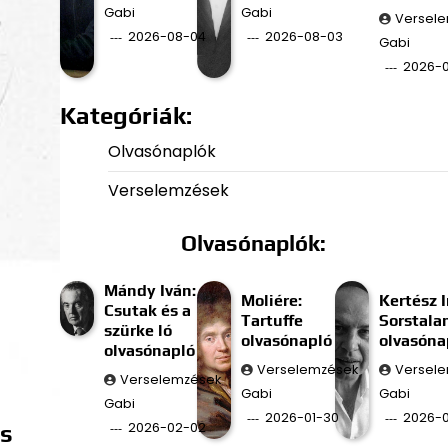
Gabi
Gabi
Versel
2026-08-04
2026-08-03
Gabi
2026-
Kategóriák:
Olvasónaplók
Verselemzések
Olvasónaplók:
Mándy Iván:
Moliére:
Kertész I
Csutak és a
Tartuffe
Sorstala
szürke ló
olvasónapló
olvasóna
olvasónapló
Verselemzések
Versel
Verselemzések
Gabi
Gabi
Gabi
2026-01-30
2026-0
2026-02-02
és