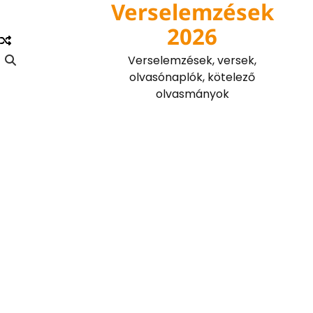
Verselemzések
Skip
to
2026
content
Verselemzések, versek,
olvasónaplók, kötelező
olvasmányok