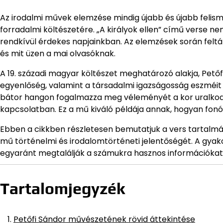
Az irodalmi művek elemzése mindig újabb és újabb felism
forradalmi költészetére. „A királyok ellen” című verse 
rendkívül érdekes napjainkban. Az elemzések során feltá
és mit üzen a mai olvasóknak.
A 19. századi magyar költészet meghatározó alakja, Pető
egyenlőség, valamint a társadalmi igazságosság eszméit hir
bátor hangon fogalmazza meg véleményét a kor uralkod
kapcsolatban. Ez a mű kiváló példája annak, hogyan fonó
Ebben a cikkben részletesen bemutatjuk a vers tartalmá
mű történelmi és irodalomtörténeti jelentőségét. A gya
egyaránt megtalálják a számukra hasznos információkat,
Tartalomjegyzék
Petőfi Sándor művészetének rövid áttekintése