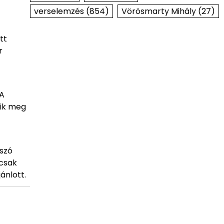
verselemzés
(854)
Vörösmarty Mihály
(27)
tt
r
 A
nik meg
 szó
mcsak
ánlott.