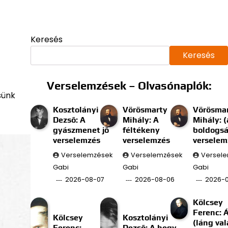
Keresés
Keresés
Verselemzések – Olvasónaplók:
sünk
Kosztolányi
Vörösmarty
Vörösma
Dezső: A
Mihály: A
Mihály: (
gyászmenet jő
féltékeny
boldogs
verselemzés
verselemzés
verselem
Verselemzések
Verselemzések
Versel
Gabi
Gabi
Gabi
2026-08-07
2026-08-06
2026-
Kölcsey
Ferenc: 
Kölcsey
Kosztolányi
(láng val
Ferenc:
Dezső: A hegy