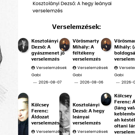
Kosztolányi Dezső: A hegy leányai
verselemzés
Verselemzések:
Kosztolányi
Vörösmarty
Vörösma
Dezső: A
Mihály: A
Mihály: (
gyászmenet jő
féltékeny
boldogs
verselemzés
verselemzés
verselem
Verselemzések
Verselemzések
Versel
Gabi
Gabi
Gabi
2026-08-07
2026-08-06
2026-
Kölcsey
Ferenc: 
Kölcsey
Kosztolányi
(láng val
Ferenc:
Dezső: A hegy
keblembe
Áldozat
leányai
ah késté
verselemzés
verselemzés
oltani l
Verselemzések
Verselemzések
verselem