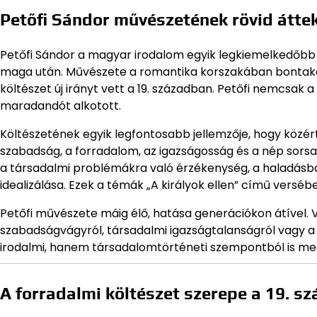
Petőfi Sándor művészetének rövid átte
Petőfi Sándor a magyar irodalom egyik legkiemelkedőbb a
maga után. Művészete a romantika korszakában bontakoz
költészet új irányt vett a 19. században. Petőfi nemcsak a
maradandót alkotott.
Költészetének egyik legfontosabb jellemzője, hogy közér
szabadság, a forradalom, az igazságosság és a nép sors
a társadalmi problémákra való érzékenység, a haladásba v
idealizálása. Ezek a témák „A királyok ellen” című verséb
Petőfi művészete máig élő, hatása generációkon átível. V
szabadságvágyról, társadalmi igazságtalanságról vagy 
irodalmi, hanem társadalomtörténeti szempontból is me
A forradalmi költészet szerepe a 19. s