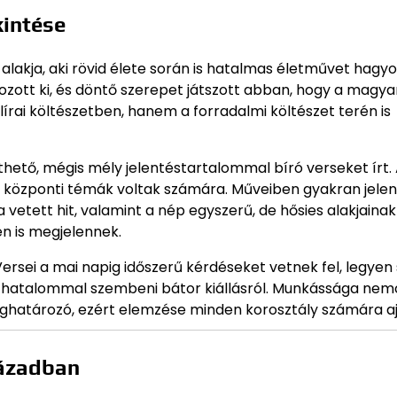
kintése
lakja, aki rövid élete során is hatalmas életművet hagyo
ott ki, és döntő szerepet játszott abban, hogy a magya
 lírai költészetben, hanem a forradalmi költészet terén is
thető, mégis mély jelentéstartalommal bíró verseket írt.
a központi témák voltak számára. Műveiben gyakran jele
etett hit, valamint a nép egyszerű, de hősies alakjainak
en is megjelennek.
ersei a mai napig időszerű kérdéseket vetnek fel, legyen
a hatalommal szembeni bátor kiállásról. Munkássága ne
ghatározó, ezért elemzése minden korosztály számára aj
zázadban