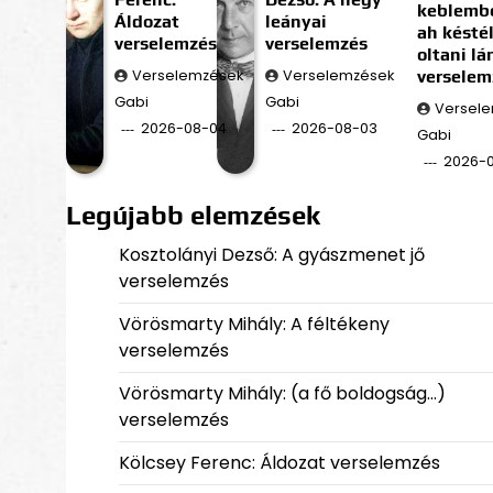
keblembe
Áldozat
leányai
ah késté
verselemzés
verselemzés
oltani l
Verselemzések
Verselemzések
verselem
Gabi
Gabi
Versel
2026-08-04
2026-08-03
Gabi
2026-
Legújabb elemzések
Kosztolányi Dezső: A gyászmenet jő
verselemzés
Vörösmarty Mihály: A féltékeny
verselemzés
Vörösmarty Mihály: (a fő boldogság…)
verselemzés
Kölcsey Ferenc: Áldozat verselemzés