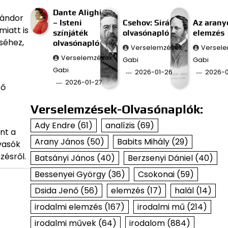
Dante Alighieri
Sándor
– Isteni
Csehov: Sirály
Az aran
iatt is
színjáték
olvasónapló
elemzés
séhez,
olvasónapló
Verselemzések
Versel
Verselemzések
Gabi
Gabi
Gabi
2026-01-26
2026-0
2026-01-27
tő
Verselemzések-Olvasónaplók:
Ady Endre
(61)
analízis
(69)
nt a
Arany János
(50)
Babits Mihály
(29)
vasók
zésről.
Batsányi János
(40)
Berzsenyi Dániel
(40)
Bessenyei György
(36)
Csokonai
(59)
Dsida Jenő
(56)
elemzés
(17)
halál
(14)
irodalmi elemzés
(167)
irodalmi mű
(214)
irodalmi művek
(64)
irodalom
(884)