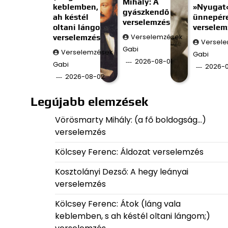
Mihály: A
keblemben, s
»Nyugat
gyászkendő
ah késtél
ünnepér
verselemzés
oltani lángom;)
verselem
verselemzés
Verselemzések
Versel
Gabi
Verselemzések
Gabi
2026-08-01
Gabi
2026-0
2026-08-02
Legújabb elemzések
Vörösmarty Mihály: (a fő boldogság…)
verselemzés
Kölcsey Ferenc: Áldozat verselemzés
Kosztolányi Dezső: A hegy leányai
verselemzés
Kölcsey Ferenc: Átok (láng vala
keblemben, s ah késtél oltani lángom;)