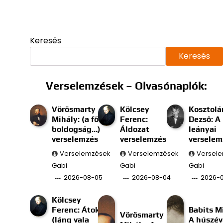
Keresés
Keresés
Verselemzések – Olvasónaplók:
Vörösmarty
Kölcsey
Kosztolá
Mihály: (a fő
Ferenc:
Dezső: A
boldogság…)
Áldozat
leányai
verselemzés
verselemzés
verselem
Verselemzések
Verselemzések
Versel
Gabi
Gabi
Gabi
2026-08-05
2026-08-04
2026-
Kölcsey
Ferenc: Átok
Babits M
Vörösmarty
(láng vala
A húszév