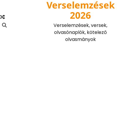
Verselemzések
Skip
to
2026
content
Verselemzések, versek,
olvasónaplók, kötelező
olvasmányok