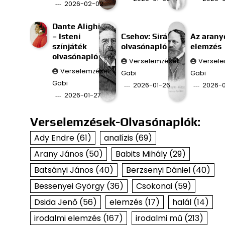
2026-02-02
Dante Alighieri
– Isteni
Csehov: Sirály
Az aran
színjáték
olvasónapló
elemzés
olvasónapló
Verselemzések
Versel
Verselemzések
Gabi
Gabi
Gabi
2026-01-26
2026-0
2026-01-27
Verselemzések-Olvasónaplók:
Ady Endre
(61)
analízis
(69)
Arany János
(50)
Babits Mihály
(29)
Batsányi János
(40)
Berzsenyi Dániel
(40)
Bessenyei György
(36)
Csokonai
(59)
Dsida Jenő
(56)
elemzés
(17)
halál
(14)
irodalmi elemzés
(167)
irodalmi mű
(213)