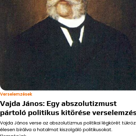
Verselemzések
Vajda János: Egy abszolutizmust
pártoló politikus kitörése verselemzé
Vajda János verse az abszolutizmus politikai légkörét tükrözi
élesen bírálva a hatalmat kiszolgáló politikusokat.