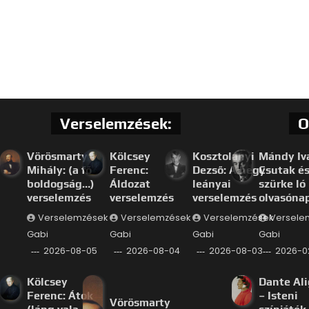
Verselemzések:
O
Vörösmarty
Kölcsey
Kosztolányi
Mándy Iv
Mihály: (a fő
Ferenc:
Dezső: A hegy
Csutak és
boldogság…)
Áldozat
leányai
szürke ló
verselemzés
verselemzés
verselemzés
olvasóna
Verselemzések
Verselemzések
Verselemzések
Versele
Gabi
Gabi
Gabi
Gabi
2026-08-05
2026-08-04
2026-08-03
2026-0
Kölcsey
Dante Ali
Ferenc: Átok
– Isteni
Vörösmarty