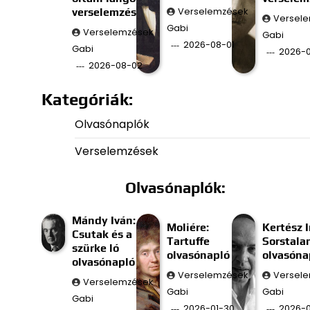
verselemzés
Verselemzések
Versel
Gabi
Verselemzések
Gabi
2026-08-01
Gabi
2026-0
2026-08-02
Kategóriák:
Olvasónaplók
Verselemzések
Olvasónaplók:
Mándy Iván:
Moliére:
Kertész I
Csutak és a
Tartuffe
Sorstala
szürke ló
olvasónapló
olvasóna
olvasónapló
Verselemzések
Versel
Verselemzések
Gabi
Gabi
Gabi
2026-01-30
2026-0