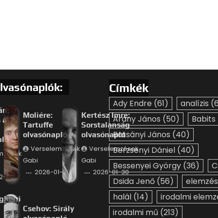
lvasónaplók:
Címkék
Ady Endre
(61)
analízis
(6
án:
Moliére:
Kertész Imre:
Arany János
(50)
Babits
 a
Tartuffe
Sorstalanság
Batsányi János
(40)
olvasónapló
olvasónapló
pló
Verselemzések
Verselemzések
Berzsenyi Dániel
(40)
mzések
Gabi
Gabi
Bessenyei György
(36)
C
2026-01-30
2026-01-30
2-02
Dsida Jenő
(56)
elemzés
halál
(14)
irodalmi elemz
ghieri
Csehov: Sirály
irodalmi mű
(213)