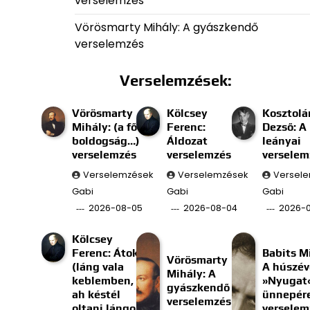
verselemzés
Vörösmarty Mihály: A gyászkendő
verselemzés
Verselemzések:
Vörösmarty
Kölcsey
Kosztolá
Mihály: (a fő
Ferenc:
Dezső: A
boldogság…)
Áldozat
leányai
verselemzés
verselemzés
verselem
Verselemzések
Verselemzések
Versel
Gabi
Gabi
Gabi
2026-08-05
2026-08-04
2026-
Kölcsey
Ferenc: Átok
Babits M
Vörösmarty
(láng vala
A húszév
Mihály: A
keblemben, s
»Nyugat
gyászkendő
ah késtél
ünnepér
verselemzés
oltani lángom;)
verselem