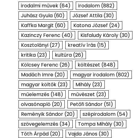
irodalmi művek
(64)
irodalom
(882)
Juhász Gyula
(60)
József Attila
(30)
Kaffka Margit
(60)
Katona József
(24)
Kazinczy Ferenc
(40)
Kisfaludy Károly
(30)
Kosztolányi
(27)
kreatív írás
(15)
kritika
(23)
kultúra
(26)
Kölcsey Ferenc
(26)
költészet
(848)
Madách Imre
(20)
magyar irodalom
(802)
magyar költők
(23)
Mihály
(23)
műelemzés
(148)
művészet
(23)
olvasónapló
(20)
Petőfi Sándor
(51)
Reményik Sándor
(20)
szépirodalom
(54)
szövegelemzés
(34)
Tompa Mihály
(30)
Tóth Árpád
(20)
Vajda János
(30)