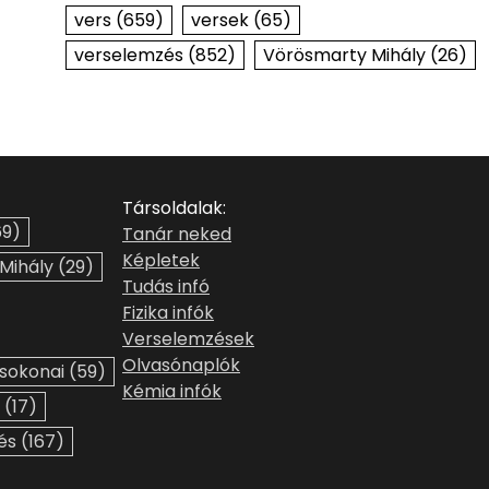
vers
(659)
versek
(65)
verselemzés
(852)
Vörösmarty Mihály
(26)
Társoldalak:
9)
Tanár neked
Képletek
 Mihály
(29)
Tudás infó
Fizika infók
Verselemzések
Olvasónaplók
sokonai
(59)
Kémia infók
(17)
és
(167)