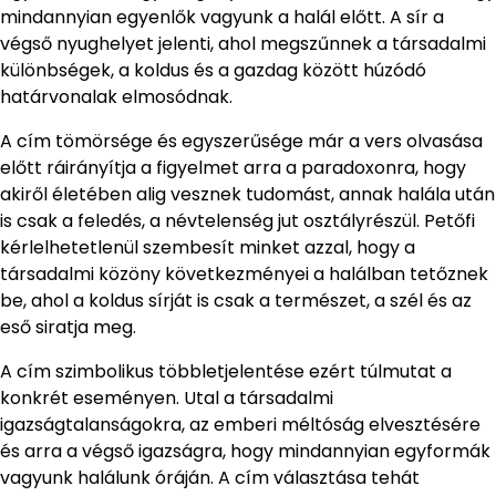
mindannyian egyenlők vagyunk a halál előtt. A sír a
végső nyughelyet jelenti, ahol megszűnnek a társadalmi
különbségek, a koldus és a gazdag között húzódó
határvonalak elmosódnak.
A cím tömörsége és egyszerűsége már a vers olvasása
előtt ráirányítja a figyelmet arra a paradoxonra, hogy
akiről életében alig vesznek tudomást, annak halála után
is csak a feledés, a névtelenség jut osztályrészül. Petőfi
kérlelhetetlenül szembesít minket azzal, hogy a
társadalmi közöny következményei a halálban tetőznek
be, ahol a koldus sírját is csak a természet, a szél és az
eső siratja meg.
A cím szimbolikus többletjelentése ezért túlmutat a
konkrét eseményen. Utal a társadalmi
igazságtalanságokra, az emberi méltóság elvesztésére
és arra a végső igazságra, hogy mindannyian egyformák
vagyunk halálunk óráján. A cím választása tehát