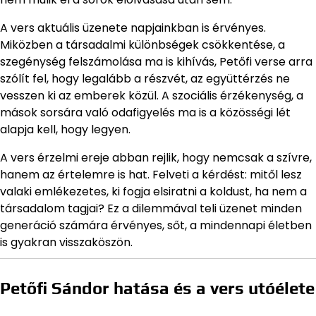
A vers aktuális üzenete napjainkban is érvényes.
Miközben a társadalmi különbségek csökkentése, a
szegénység felszámolása ma is kihívás, Petőfi verse arra
szólít fel, hogy legalább a részvét, az együttérzés ne
vesszen ki az emberek közül. A szociális érzékenység, a
mások sorsára való odafigyelés ma is a közösségi lét
alapja kell, hogy legyen.
A vers érzelmi ereje abban rejlik, hogy nemcsak a szívre,
hanem az értelemre is hat. Felveti a kérdést: mitől lesz
valaki emlékezetes, ki fogja elsiratni a koldust, ha nem a
társadalom tagjai? Ez a dilemmával teli üzenet minden
generáció számára érvényes, sőt, a mindennapi életben
is gyakran visszaköszön.
Petőfi Sándor hatása és a vers utóélete