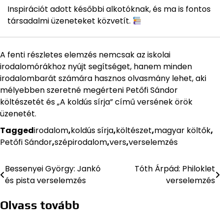
Inspirációt adott későbbi alkotóknak, és ma is fontos
társadalmi üzeneteket közvetít.
A fenti részletes elemzés nemcsak az iskolai
irodalomórákhoz nyújt segítséget, hanem minden
irodalombarát számára hasznos olvasmány lehet, aki
mélyebben szeretné megérteni Petőfi Sándor
költészetét és „A koldús sírja” című versének örök
üzenetét.
Tagged
irodalom
,
koldús sírja
,
költészet
,
magyar költők
,
Petőfi Sándor
,
szépirodalom
,
vers
,
verselemzés
Bessenyei György: Jankó
Tóth Árpád: Philoklet
Bejegyzés
és pista verselemzés
verselemzés
navigáció
Olvass tovább