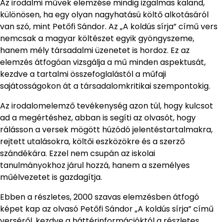
Az irodalmi művek elemzése mindig izgalmas kaland,
különösen, ha egy olyan nagyhatású költő alkotásáról
van szó, mint Petőfi Sándor. Az „A koldús sírja” című vers
nemcsak a magyar költészet egyik gyöngyszeme,
hanem mély társadalmi üzenetet is hordoz. Ez az
elemzés átfogóan vizsgálja a mű minden aspektusát,
kezdve a tartalmi összefoglalástól a műfaji
sajátosságokon át a társadalomkritikai szempontokig.
Az irodalomelemző tevékenység azon túl, hogy kulcsot
ad a megértéshez, abban is segíti az olvasót, hogy
rálásson a versek mögött húzódó jelentéstartalmakra,
rejtett utalásokra, költői eszközökre és a szerző
szándékára. Ezzel nem csupán az iskolai
tanulmányokhoz járul hozzá, hanem a személyes
műélvezetet is gazdagítja.
Ebben a részletes, 2000 szavas elemzésben átfogó
képet kap az olvasó Petőfi Sándor „A koldús sírja” című
verséről, kezdve a háttérinformációktól a részletes