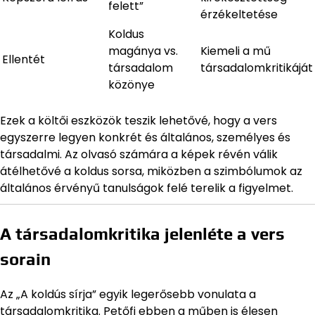
felett”
érzékeltetése
Koldus
magánya vs.
Kiemeli a mű
Ellentét
társadalom
társadalomkritikáját
közönye
Ezek a költői eszközök teszik lehetővé, hogy a vers
egyszerre legyen konkrét és általános, személyes és
társadalmi. Az olvasó számára a képek révén válik
átélhetővé a koldus sorsa, miközben a szimbólumok az
általános érvényű tanulságok felé terelik a figyelmet.
A társadalomkritika jelenléte a vers
sorain
Az „A koldús sírja” egyik legerősebb vonulata a
társadalomkritika. Petőfi ebben a műben is élesen