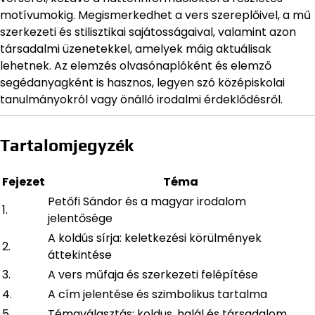
motívumokig. Megismerkedhet a vers szereplőivel, a mű
szerkezeti és stilisztikai sajátosságaival, valamint azon
társadalmi üzenetekkel, amelyek máig aktuálisak
lehetnek. Az elemzés olvasónaplóként és elemző
segédanyagként is hasznos, legyen szó középiskolai
tanulmányokról vagy önálló irodalmi érdeklődésről.
Tartalomjegyzék
Fejezet
Téma
Petőfi Sándor és a magyar irodalom
1.
jelentősége
A koldús sírja: keletkezési körülmények
2.
áttekintése
3.
A vers műfaja és szerkezeti felépítése
4.
A cím jelentése és szimbolikus tartalma
5.
Témaválasztás: koldus, halál és társadalom