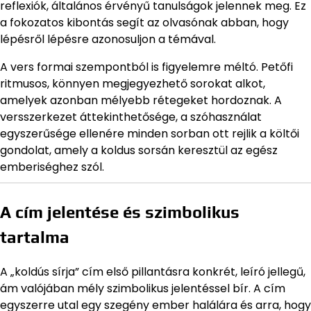
reflexiók, általános érvényű tanulságok jelennek meg. Ez
a fokozatos kibontás segít az olvasónak abban, hogy
lépésről lépésre azonosuljon a témával.
A vers formai szempontból is figyelemre méltó. Petőfi
ritmusos, könnyen megjegyezhető sorokat alkot,
amelyek azonban mélyebb rétegeket hordoznak. A
versszerkezet áttekinthetősége, a szóhasználat
egyszerűsége ellenére minden sorban ott rejlik a költői
gondolat, amely a koldus sorsán keresztül az egész
emberiséghez szól.
A cím jelentése és szimbolikus
tartalma
A „koldús sírja” cím első pillantásra konkrét, leíró jellegű,
ám valójában mély szimbolikus jelentéssel bír. A cím
egyszerre utal egy szegény ember halálára és arra, hogy