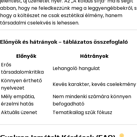
jelentést, új üzenetet nyer. Az „A koldús sírja” ma is segít
abban, hogy ne feledkezzünk meg a leggyengébbekről, s
hogy a költészet ne csak esztétikai élmény, hanem
társadalmi cselekvés is lehessen.
Előnyök és hátrányok – táblázatos összefoglaló
Előnyök
Hátrányok
Erős
Lehangoló hangulat
társadalomkritika
Könnyen érthető
Kevés karakter, kevés cselekmény
nyelvezet
Mély empátia,
Nem mindenki számára könnyen
érzelmi hatás
befogadható
Aktuális üzenet
Tematikailag szűk fókusz