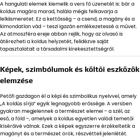
A hangulati elemek kiemelik a vers fő üzenetét is: bár a
koldus magára marad, halála mégis felkavarja a
lelkiismeretet. Ez a kettősség – a csend, a magány és a
kimondatlan vád – teszi igazán emlékezetessé a művet.
Az atmoszféra ereje abban rejlik, hogy az olvasó is
átérezheti a koldus helyzetét, felidézve saját
tapasztalatait a társadalmi kirekesztettségről.
Képek, szimbólumok és költői eszközök
elemzése
Petőfi gazdagon él a képi és szimbolikus nyelvvel, amely
„A koldús sírja” egyik legnagyobb erőssége. A versben
gyakran megjelennek a természet elemei – a szél, az
eső, a föld –, amelyek a koldus egyetlen valódi temetői
kísérőivé válnak. Ezek a képek egyszerre érzékeltetik a
magányt és a természet örök, részvétteli jelenlétét.