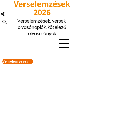
Verselemzések
Skip
to
2026
content
Verselemzések, versek,
olvasónaplók, kötelező
olvasmányok
Verselemzések