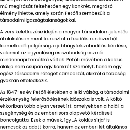
mű megírását feltehetően egy konkrét, megrázó
élmény ihlette, amely során Petőfi szembesült a
társadalmi igazságtalanságokkal.
A vers keletkezése idején a magyar társadalom jelentős
átalakuláson ment keresztül: a feudális rendszerből
kiemelkedő polgárság, a jobbágyfelszabadítás kérdése,
valamint az egyenlőség és szabadság eszméi
mindennapi témákká váltak. Petőfi művében a koldus
alakja nem csupán egy konkrét személyt, hanem egy
egész társadalmi réteget szimbolizál, akikről a többség
gyakran elfeledkezik.
Az 1847-es év Petőfi életében a lelki válság, a társadalmi
érzékenység felerősödésének időszaka is volt. A költő
ekkoriban több olyan verset írt, amelyekben a halál, a
szegénység és az emberi sors alapvető kérdéseit
boncolgatta. Ezek a művek, így „A koldús sírja” is,
nemcsak az adott korra, hanem az emberi lét általános