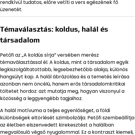
rendkívül tudatos, előre vetíti a vers egészének fő
üzenetét.
Témaválasztás: koldus, halál és
társadalom
Petőfi az „A koldús sírja” versében merész
témaválasztással él. A koldus, mint a társadalom egyik
legkiszolgáltatottabb, legsebezhetőbb alakja, különös
hangsúlyt kap. A halál ábrázolása és a temetés leírása
azonban nem öncélú, hanem erős társadalomkritikai
töltetet hordoz: azt mutatja meg, hogyan viszonyul a
közösség a leggyengébb tagjaihoz.
A halál motívuma a teljes egyenlőséget, a földi
különbségek eltörlését szimbolizálja. Petőfi szembeállítja
az életben elszenvedett kirekesztést a halálban
megvalósuló végső nyugalommal. Ez a kontraszt kiemeli,