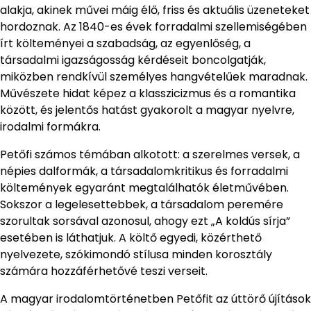
alakja, akinek művei máig élő, friss és aktuális üzeneteket
hordoznak. Az 1840-es évek forradalmi szellemiségében
írt költeményei a szabadság, az egyenlőség, a
társadalmi igazságosság kérdéseit boncolgatják,
miközben rendkívül személyes hangvételűek maradnak.
Művészete hidat képez a klasszicizmus és a romantika
között, és jelentős hatást gyakorolt a magyar nyelvre,
irodalmi formákra.
Petőfi számos témában alkotott: a szerelmes versek, a
népies dalformák, a társadalomkritikus és forradalmi
költemények egyaránt megtalálhatók életművében.
Sokszor a legelesettebbek, a társadalom peremére
szorultak sorsával azonosul, ahogy ezt „A koldús sírja”
esetében is láthatjuk. A költő egyedi, közérthető
nyelvezete, szókimondó stílusa minden korosztály
számára hozzáférhetővé teszi verseit.
A magyar irodalomtörténetben Petőfit az úttörő újítások