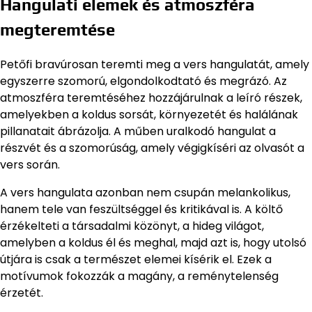
Hangulati elemek és atmoszféra
megteremtése
Petőfi bravúrosan teremti meg a vers hangulatát, amely
egyszerre szomorú, elgondolkodtató és megrázó. Az
atmoszféra teremtéséhez hozzájárulnak a leíró részek,
amelyekben a koldus sorsát, környezetét és halálának
pillanatait ábrázolja. A műben uralkodó hangulat a
részvét és a szomorúság, amely végigkíséri az olvasót a
vers során.
A vers hangulata azonban nem csupán melankolikus,
hanem tele van feszültséggel és kritikával is. A költő
érzékelteti a társadalmi közönyt, a hideg világot,
amelyben a koldus él és meghal, majd azt is, hogy utolsó
útjára is csak a természet elemei kísérik el. Ezek a
motívumok fokozzák a magány, a reménytelenség
érzetét.