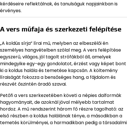
kérdéseire reflektálnak, és tanulságuk napjainkban is
érvényes.
A vers műfaja és szerkezeti felépítése
„A koldús sírja” lírai mű, melyben az elbeszélői én
személyes hangvételben szólal meg. A vers felépítése
egyszerű, világos, jól tagolt strófákból áll, amelyek
mindegyike egy-egy gondolatot, érzést vagy képet bont
ki a koldus halála és temetése kapcsán. A költemény
líraiságát fokozza a bensőséges hang, a fájdalom és
részvét őszintén áradó szavai.
Petőfi a vers szerkezetében követi a népies dalformák
hagyományait, de azoknál jóval mélyebb tartalmat
hordoz. A mű rendszerint három fő részre tagolható: az
első részben a koldus halálának ténye, a másodikban a
temetés körülményei, a harmadikban pedig a társadalmi