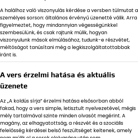
A halálhoz való viszonyulás kérdése a versben túlmutat a
személyes sorson: általános érvényű üzenetté válik. Arra
figyelmeztet, hogy mindannyian végességünkkel
szembesülünk, és csak rajtunk múlik, hogyan
viszonyulunk mások elmúlásához, tudunk-e részvétet,
méltóságot tanúsítani még a legkiszolgáltatottabbak
iránt is.
A vers érzelmi hatása és aktuális
üzenete
Az „A koldús sírja” érzelmi hatása elsősorban abból
fakad, hogy a vers simple, letisztult nyelvezetével, mégis
mély tartalmával szinte minden olvasót megérint. A
magány, az elhagyatottság, a részvét és a szociális
felelősség kérdései belső feszültséget keltenek, amely
nem múlik el a sorok elolvasása után sem.