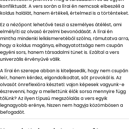
konfliktusát. A vers során a lírai én nemcsak elbeszéli a
koldus halálát, hanem értékeli, értelmezi is a történteket.
Ez a nézőpont lehetővé teszi a személyes átélést, ami
elmélyíti az olvasó érzelmi bevonódását. A lírai én
mintha mindenki lelkiismeretéből szólna, rámutatva arra,
hogy a koldus magánya, elhagyatottsága nem csupán
egyéni sors, hanem társadalmi tünet is. Ezáltal a vers
univerzális érvényűvé válik.
A lírai én szerepe abban is kiteljesedik, hogy nem csupán
leír, hanem kérdez, elgondolkodtat, sőt provokál is. Az
olvasót önreflexióra készteti: vajon képesek vagyunk-e
észrevenni, hogy a mellettünk élők sorsa mennyire függ
tőlünk? Az ilyen típusú megszólalás a vers egyik
legnagyobb erénye, hiszen nem hagyja közömbösen a
befogadót.