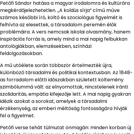
Petőfi Sándor hatása a magyar irodalomra és kultúrára
megkérdőjelezhetetlen. „A koldús sírja” című műve
számos későbbi író, költő és szociológus figyelmét is
felhívta az elesettek, a társadalom peremén élők
problémáira. A vers nemcsak iskolai olvasmány, hanem
inspirációs forrás is, amely mind a mai napig felbukkan
antológiákban, elemzésekben, színházi
feldolgozásokban.
A mű utóélete során többször értelmezték újra,
különböző társadalmi és politikai kontextusban. Az 1848-
as forradalom előtti időszakban született költemény
szimbólummá vált: az elnyomottak, nincstelenek iránti
szolidaritás, empátia kifejezője lett. A mai napig gyakran
idézik azokat a sorokat, amelyek a társadalmi
érzékenység, az emberi méltóság fontosságára hívják
fel a figyelmet.
Petőfi verse tehát túlmutat önmagán: minden korban új