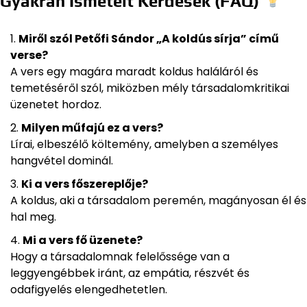
Gyakran Ismételt Kérdések (FAQ)
Miről szól Petőfi Sándor „A koldús sírja” című
verse?
A vers egy magára maradt koldus haláláról és
temetéséről szól, miközben mély társadalomkritikai
üzenetet hordoz.
Milyen műfajú ez a vers?
Lírai, elbeszélő költemény, amelyben a személyes
hangvétel dominál.
Ki a vers főszereplője?
A koldus, aki a társadalom peremén, magányosan él és
hal meg.
Mi a vers fő üzenete?
Hogy a társadalomnak felelőssége van a
leggyengébbek iránt, az empátia, részvét és
odafigyelés elengedhetetlen.