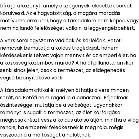
bírálja a közönyt, amely a szegények, elesettek sorsát
körülveszi. Az elhagyatottság, a magára maradás
motívuma arra utal, hogy a társadalom nem képes, vagy
nem hajlandó felelősséget vállalni a leggyengébbekért.
A vers sorai egyszerre vádlóak és kérlelőek. Petőfi
nemcsak bemutatja a koldus tragédiáját, hanem
kérdéseket is felvet: vajon mennyit ér az emberi élet, ha
a közösség közömbös marad? A halál pillanata, amikor
senki sincs jelen, csak a természet, az elidegenedés
végső bizonyítékává válik.
A társadalomkritikai él mélyen áthatja a vers minden
sorát, de Petőfi nem ragad le a panasznál. Fájdalmas
őszinteséggel mutatja be a valóságot, ugyanakkor
reményt is sugall: a természet, az élet körforgása
mégiscsak részt vesz a koldus utolsó útján, mintha a világ
rendje, ha emberek feledkeznek is meg róla, mégis
visszaadná a méltóságot a halottnak.