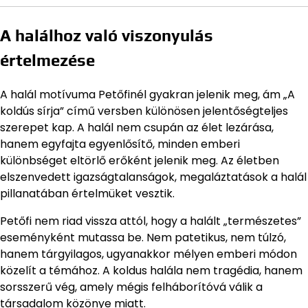
A halálhoz való viszonyulás
értelmezése
A halál motívuma Petőfinél gyakran jelenik meg, ám „A
koldús sírja” című versben különösen jelentőségteljes
szerepet kap. A halál nem csupán az élet lezárása,
hanem egyfajta egyenlősítő, minden emberi
különbséget eltörlő erőként jelenik meg. Az életben
elszenvedett igazságtalanságok, megaláztatások a halál
pillanatában értelmüket vesztik.
Petőfi nem riad vissza attól, hogy a halált „természetes”
eseményként mutassa be. Nem patetikus, nem túlzó,
hanem tárgyilagos, ugyanakkor mélyen emberi módon
közelít a témához. A koldus halála nem tragédia, hanem
sorsszerű vég, amely mégis felháborítóvá válik a
társadalom közönye miatt.