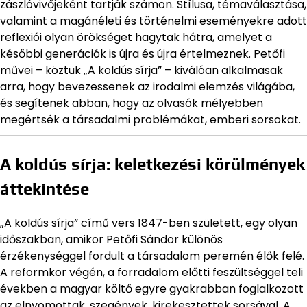
zászlóvivőjeként tartják számon. Stílusa, témaválasztása,
valamint a magánéleti és történelmi eseményekre adott
reflexiói olyan örökséget hagytak hátra, amelyet a
későbbi generációk is újra és újra értelmeznek. Petőfi
művei – köztük „A koldús sírja” – kiválóan alkalmasak
arra, hogy bevezessenek az irodalmi elemzés világába,
és segítenek abban, hogy az olvasók mélyebben
megértsék a társadalmi problémákat, emberi sorsokat.
A koldús sírja: keletkezési körülmények
áttekintése
„A koldús sírja” című vers 1847-ben született, egy olyan
időszakban, amikor Petőfi Sándor különös
érzékenységgel fordult a társadalom peremén élők felé.
A reformkor végén, a forradalom előtti feszültséggel teli
években a magyar költő egyre gyakrabban foglalkozott
az elnyomottak, szegények, kirekesztettek sorsával. A