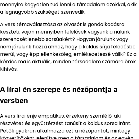
mennyire kegyetlen tud lenni a társadalom azokkal, akik
a legnagyobb szükséget szenvedik.
A vers témaválasztása az olvasót is gondolkodásra
készteti: vajon mennyiben felelősek vagyunk a nálunk
szerencsétlenebb sorsúakért? Hogyan járulunk vagy
nem járulunk hozzá ahhoz, hogy a koldus sírja feledésbe
merül, vagy épp ellenkezőleg, emlékezetessé válik? Ez a
kérdés ma is aktuális, minden társadalom számára örök
kihívás.
A lírai én szerepe és nézőpontja a
versben
A vers lírai énje empatikus, érzékeny szemlélő, aki
részvétet és együttérzést tanúsít a koldus sorsa iránt.
Petőfi gyakran alkalmazza ezt a nézőpontot, mintegy
közvetítőként jelenítve meg a társadalom és az egyén