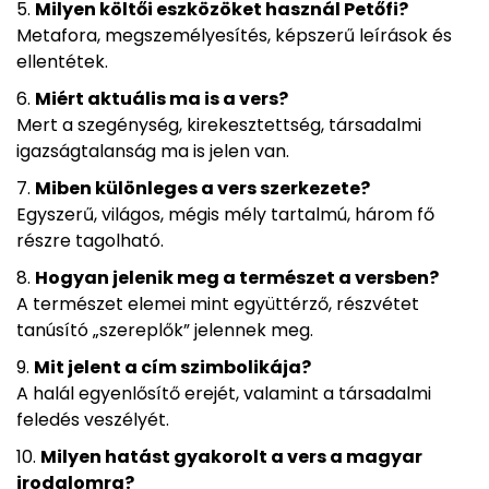
Milyen költői eszközöket használ Petőfi?
Metafora, megszemélyesítés, képszerű leírások és
ellentétek.
Miért aktuális ma is a vers?
Mert a szegénység, kirekesztettség, társadalmi
igazságtalanság ma is jelen van.
Miben különleges a vers szerkezete?
Egyszerű, világos, mégis mély tartalmú, három fő
részre tagolható.
Hogyan jelenik meg a természet a versben?
A természet elemei mint együttérző, részvétet
tanúsító „szereplők” jelennek meg.
Mit jelent a cím szimbolikája?
A halál egyenlősítő erejét, valamint a társadalmi
feledés veszélyét.
Milyen hatást gyakorolt a vers a magyar
irodalomra?