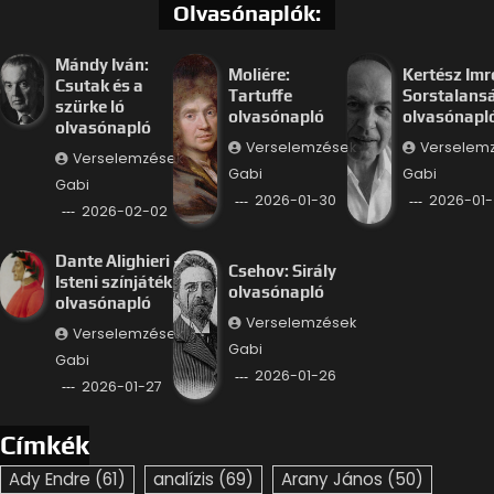
Olvasónaplók:
Mándy Iván:
Moliére:
Kertész Imr
Csutak és a
Tartuffe
Sorstalans
szürke ló
olvasónapló
olvasónapl
olvasónapló
Verselemzések
Verselem
Verselemzések
Gabi
Gabi
Gabi
2026-01-30
2026-01-
2026-02-02
Dante Alighieri –
Csehov: Sirály
Isteni színjáték
olvasónapló
olvasónapló
Verselemzések
Verselemzések
Gabi
Gabi
2026-01-26
2026-01-27
Címkék
Ady Endre
(61)
analízis
(69)
Arany János
(50)