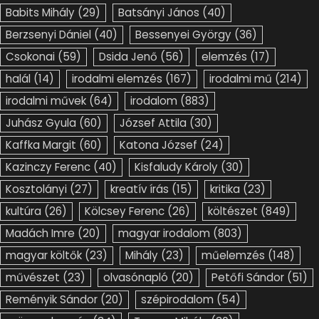
Babits Mihály
(29)
Batsányi János
(40)
Berzsenyi Dániel
(40)
Bessenyei György
(36)
Csokonai
(59)
Dsida Jenő
(56)
elemzés
(17)
halál
(14)
irodalmi elemzés
(167)
irodalmi mű
(214)
irodalmi művek
(64)
irodalom
(883)
Juhász Gyula
(60)
József Attila
(30)
Kaffka Margit
(60)
Katona József
(24)
Kazinczy Ferenc
(40)
Kisfaludy Károly
(30)
Kosztolányi
(27)
kreatív írás
(15)
kritika
(23)
kultúra
(26)
Kölcsey Ferenc
(26)
költészet
(849)
Madách Imre
(20)
magyar irodalom
(803)
magyar költők
(23)
Mihály
(23)
műelemzés
(148)
művészet
(23)
olvasónapló
(20)
Petőfi Sándor
(51)
Reményik Sándor
(20)
szépirodalom
(54)