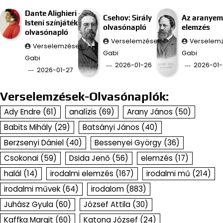
Dante Alighieri –
Csehov: Sirály
Az aranyem
Isteni színjáték
olvasónapló
elemzés
olvasónapló
Verselemzések
Verselem
Verselemzések
Gabi
Gabi
Gabi
2026-01-26
2026-01-
2026-01-27
Verselemzések-Olvasónaplók:
Ady Endre
(61)
analízis
(69)
Arany János
(50)
Babits Mihály
(29)
Batsányi János
(40)
Berzsenyi Dániel
(40)
Bessenyei György
(36)
Csokonai
(59)
Dsida Jenő
(56)
elemzés
(17)
halál
(14)
irodalmi elemzés
(167)
irodalmi mű
(214)
irodalmi művek
(64)
irodalom
(883)
Juhász Gyula
(60)
József Attila
(30)
Kaffka Margit
(60)
Katona József
(24)