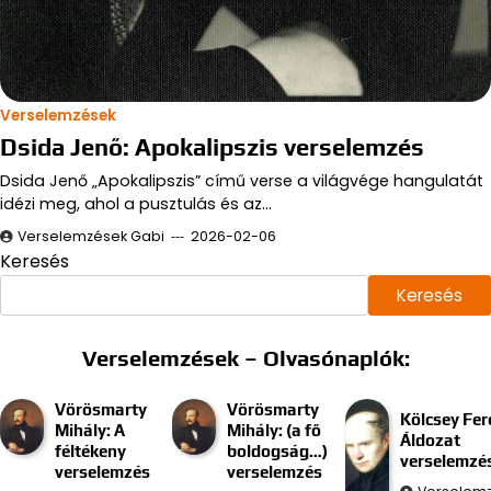
Verselemzések
Dsida Jenő: Apokalipszis verselemzés
Dsida Jenő „Apokalipszis” című verse a világvége hangulatát
idézi meg, ahol a pusztulás és az…
Verselemzések Gabi
2026-02-06
Keresés
Keresés
Verselemzések – Olvasónaplók:
Vörösmarty
Vörösmarty
Kölcsey Fer
Mihály: A
Mihály: (a fő
Áldozat
féltékeny
boldogság…)
verselemzé
verselemzés
verselemzés