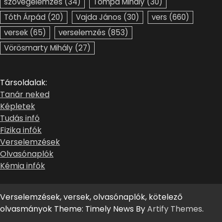
szövegelemzés
(34)
Tompa Mihály
(30)
Tóth Árpád
(20)
Vajda János
(30)
vers
(660)
versek
(65)
verselemzés
(853)
Vörösmarty Mihály
(27)
Társoldalak:
Tanár neked
Képletek
Tudás infó
Fizika infók
Verselemzések
Olvasónaplók
Kémia infók
Verselemzések, versek, olvasónaplók, kötelező
olvasmányok Theme: Timely News By
Artify Themes
.