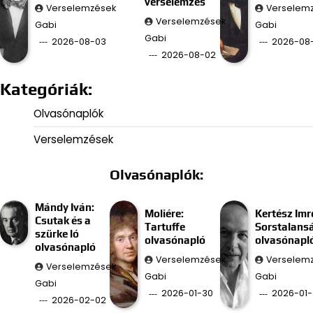
verselemzés
Verselemzések
Verselem
Verselemzések
Gabi
Gabi
Gabi
2026-08-03
2026-08-
2026-08-02
Kategóriák:
Olvasónaplók
Verselemzések
Olvasónaplók:
Mándy Iván:
Moliére:
Kertész Imr
Csutak és a
Tartuffe
Sorstalans
szürke ló
olvasónapló
olvasónapl
olvasónapló
Verselemzések
Verselem
Verselemzések
Gabi
Gabi
Gabi
2026-01-30
2026-01-
2026-02-02