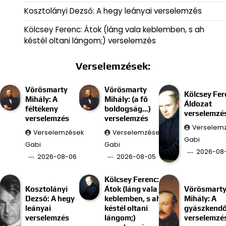
Kosztolányi Dezső: A hegy leányai verselemzés
Kölcsey Ferenc: Átok (láng vala keblemben, s ah
késtél oltani lángom;) verselemzés
Verselemzések:
Vörösmarty
Vörösmarty
Kölcsey Fer
Mihály: A
Mihály: (a fő
Áldozat
féltékeny
boldogság…)
verselemzé
verselemzés
verselemzés
Verselem
Verselemzések
Verselemzések
Gabi
Gabi
Gabi
2026-08
2026-08-06
2026-08-05
Kölcsey Ferenc:
Kosztolányi
Átok (láng vala
Vörösmart
Dezső: A hegy
keblemben, s ah
Mihály: A
leányai
késtél oltani
gyászkend
verselemzés
lángom;)
verselemzé