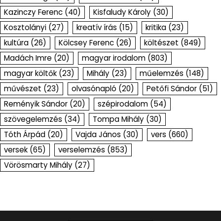
Kazinczy Ferenc
(40)
Kisfaludy Károly
(30)
Kosztolányi
(27)
kreatív írás
(15)
kritika
(23)
kultúra
(26)
Kölcsey Ferenc
(26)
költészet
(849)
Madách Imre
(20)
magyar irodalom
(803)
magyar költők
(23)
Mihály
(23)
műelemzés
(148)
művészet
(23)
olvasónapló
(20)
Petőfi Sándor
(51)
Reményik Sándor
(20)
szépirodalom
(54)
szövegelemzés
(34)
Tompa Mihály
(30)
Tóth Árpád
(20)
Vajda János
(30)
vers
(660)
versek
(65)
verselemzés
(853)
Vörösmarty Mihály
(27)