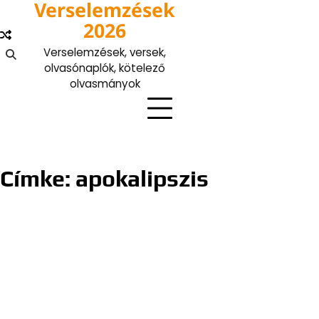
Verselemzések
Skip
to
2026
content
Verselemzések, versek,
olvasónaplók, kötelező
olvasmányok
Címke:
apokalipszis