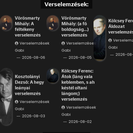
Verselemzések:
Vörösmarty
Vörösmarty
Kölcsey Fer
Mihály: A
Mihály: (a fő
Áldozat
féltékeny
boldogság…)
verselemzé
verselemzés
verselemzés
Verselem
Verselemzések
Verselemzések
Gabi
Gabi
Gabi
2026-08
2026-08-06
2026-08-05
Kölcsey Ferenc:
Kosztolányi
Átok (láng vala
Dezső: A hegy
keblemben, s ah
leányai
késtél oltani
verselemzés
lángom;)
verselemzés
Verselemzések
Verselemzések
Gabi
Gabi
2026-08-03
2026-08-02