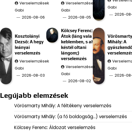
Verselem
Verselemzések
Verselemzések
Gabi
Gabi
Gabi
2026-08
2026-08-06
2026-08-05
Kölcsey Ferenc:
Kosztolányi
Átok (láng vala
Vörösmart
Dezső: A hegy
keblemben, s ah
Mihály: A
leányai
késtél oltani
gyászkend
verselemzés
lángom;)
verselemzé
verselemzés
Verselemzések
Verselem
Verselemzések
Gabi
Gabi
Gabi
2026-08-03
2026-08-
2026-08-02
Legújabb elemzések
Vörösmarty Mihály: A féltékeny verselemzés
Vörösmarty Mihály: (a fő boldogság…) verselemzés
Kölcsey Ferenc: Áldozat verselemzés