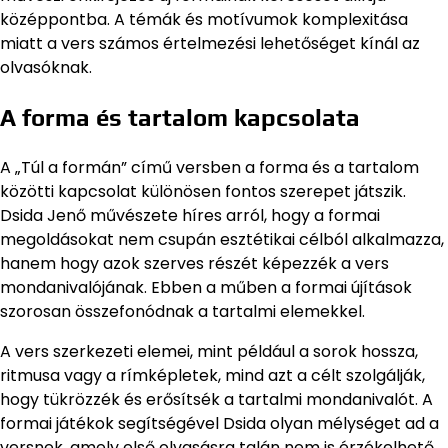
középpontba. A témák és motívumok komplexitása
miatt a vers számos értelmezési lehetőséget kínál az
olvasóknak.
A forma és tartalom kapcsolata
A „Túl a formán” című versben a forma és a tartalom
közötti kapcsolat különösen fontos szerepet játszik.
Dsida Jenő művészete híres arról, hogy a formai
megoldásokat nem csupán esztétikai célból alkalmazza,
hanem hogy azok szerves részét képezzék a vers
mondanivalójának. Ebben a műben a formai újítások
szorosan összefonódnak a tartalmi elemekkel.
A vers szerkezeti elemei, mint például a sorok hossza,
ritmusa vagy a rímképletek, mind azt a célt szolgálják,
hogy tükrözzék és erősítsék a tartalmi mondanivalót. A
formai játékok segítségével Dsida olyan mélységet ad a
versnek, amely első olvasásra talán nem is érzékelhető,