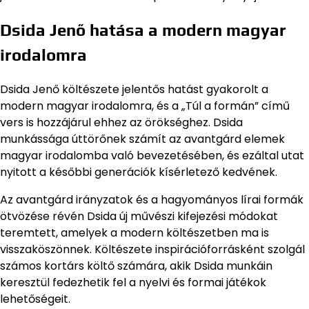
Dsida Jenő hatása a modern magyar
irodalomra
Dsida Jenő költészete jelentős hatást gyakorolt a
modern magyar irodalomra, és a „Túl a formán” című
vers is hozzájárul ehhez az örökséghez. Dsida
munkássága úttörőnek számít az avantgárd elemek
magyar irodalomba való bevezetésében, és ezáltal utat
nyitott a későbbi generációk kísérletező kedvének.
Az avantgárd irányzatok és a hagyományos lírai formák
ötvözése révén Dsida új művészi kifejezési módokat
teremtett, amelyek a modern költészetben ma is
visszaköszönnek. Költészete inspirációforrásként szolgál
számos kortárs költő számára, akik Dsida munkáin
keresztül fedezhetik fel a nyelvi és formai játékok
lehetőségeit.