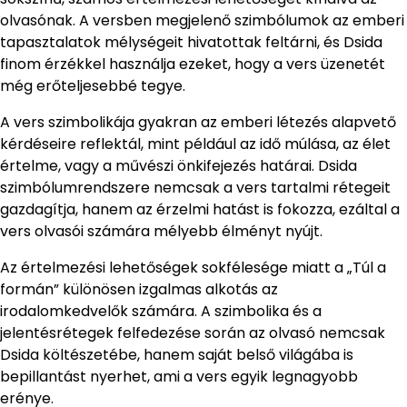
olvasónak. A versben megjelenő szimbólumok az emberi
tapasztalatok mélységeit hivatottak feltárni, és Dsida
finom érzékkel használja ezeket, hogy a vers üzenetét
még erőteljesebbé tegye.
A vers szimbolikája gyakran az emberi létezés alapvető
kérdéseire reflektál, mint például az idő múlása, az élet
értelme, vagy a művészi önkifejezés határai. Dsida
szimbólumrendszere nemcsak a vers tartalmi rétegeit
gazdagítja, hanem az érzelmi hatást is fokozza, ezáltal a
vers olvasói számára mélyebb élményt nyújt.
Az értelmezési lehetőségek sokfélesége miatt a „Túl a
formán” különösen izgalmas alkotás az
irodalomkedvelők számára. A szimbolika és a
jelentésrétegek felfedezése során az olvasó nemcsak
Dsida költészetébe, hanem saját belső világába is
bepillantást nyerhet, ami a vers egyik legnagyobb
erénye.