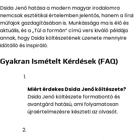
Dsida Jenő hatása a modern magyar irodalomra
nemcsak esztétikai értelemben jelentős, hanem a lírai
műfajok gazdagításában is. Munkássága ma is élő és
aktuális, és a „Túl a formán” című vers kiváló példája
annak, hogy Dsida költészetének üzenete mennyire
időtálló és inspiráló.
Gyakran Ismételt Kérdések (FAQ)
Miért érdekes Dsida Jenő költészete?
Dsida Jenő költészete formabontó és
avantgárd hatású, ami folyamatosan
újraértelmezésre készteti az olvasót.