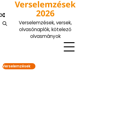
Verselemzések
Skip
to
2026
content
Verselemzések, versek,
olvasónaplók, kötelező
olvasmányok
Verselemzések