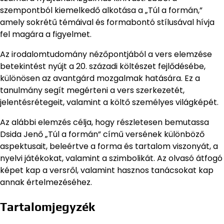
szempontból kiemelkedő alkotása a „Túl a formán,”
amely sokrétű témáival és formabontó stílusával hívja
fel magára a figyelmet.
Az irodalomtudomány nézőpontjából a vers elemzése
betekintést nyújt a 20. századi költészet fejlődésébe,
különösen az avantgárd mozgalmak hatására. Ez a
tanulmány segít megérteni a vers szerkezetét,
jelentésrétegeit, valamint a költő személyes világképét.
Az alábbi elemzés célja, hogy részletesen bemutassa
Dsida Jenő „Túl a formán” című versének különböző
aspektusait, beleértve a forma és tartalom viszonyát, a
nyelvi játékokat, valamint a szimbolikát. Az olvasó átfogó
képet kap a versről, valamint hasznos tanácsokat kap
annak értelmezéséhez.
Tartalomjegyzék