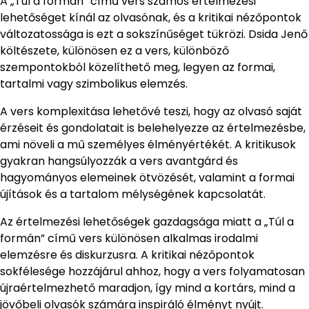
A „Túl a formán” című vers számos értelmezési
lehetőséget kínál az olvasónak, és a kritikai nézőpontok
változatossága is ezt a sokszínűséget tükrözi. Dsida Jenő
költészete, különösen ez a vers, különböző
szempontokból közelíthető meg, legyen az formai,
tartalmi vagy szimbolikus elemzés.
A vers komplexitása lehetővé teszi, hogy az olvasó saját
érzéseit és gondolatait is belehelyezze az értelmezésbe,
ami növeli a mű személyes élményértékét. A kritikusok
gyakran hangsúlyozzák a vers avantgárd és
hagyományos elemeinek ötvözését, valamint a formai
újítások és a tartalom mélységének kapcsolatát.
Az értelmezési lehetőségek gazdagsága miatt a „Túl a
formán” című vers különösen alkalmas irodalmi
elemzésre és diskurzusra. A kritikai nézőpontok
sokfélesége hozzájárul ahhoz, hogy a vers folyamatosan
újraértelmezhető maradjon, így mind a kortárs, mind a
jövőbeli olvasók számára inspiráló élményt nyújt.