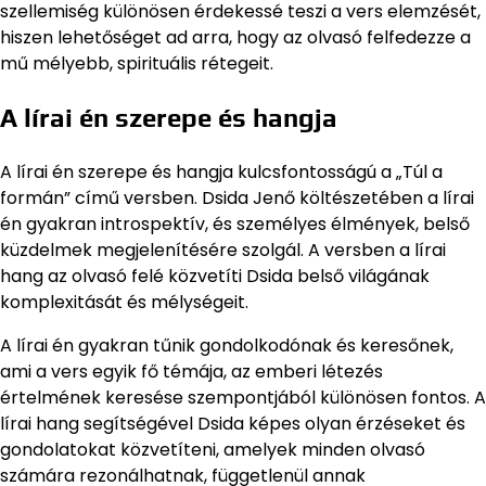
szellemiség különösen érdekessé teszi a vers elemzését,
hiszen lehetőséget ad arra, hogy az olvasó felfedezze a
mű mélyebb, spirituális rétegeit.
A lírai én szerepe és hangja
A lírai én szerepe és hangja kulcsfontosságú a „Túl a
formán” című versben. Dsida Jenő költészetében a lírai
én gyakran introspektív, és személyes élmények, belső
küzdelmek megjelenítésére szolgál. A versben a lírai
hang az olvasó felé közvetíti Dsida belső világának
komplexitását és mélységeit.
A lírai én gyakran tűnik gondolkodónak és keresőnek,
ami a vers egyik fő témája, az emberi létezés
értelmének keresése szempontjából különösen fontos. A
lírai hang segítségével Dsida képes olyan érzéseket és
gondolatokat közvetíteni, amelyek minden olvasó
számára rezonálhatnak, függetlenül annak