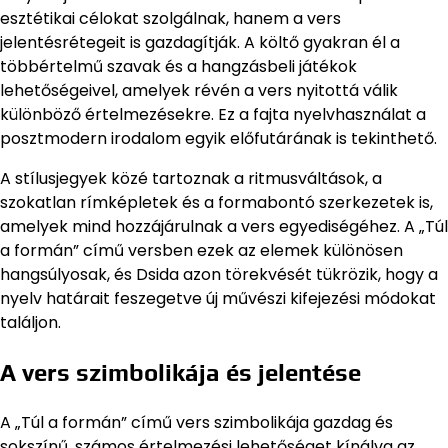
esztétikai célokat szolgálnak, hanem a vers
jelentésrétegeit is gazdagítják. A költő gyakran él a
többértelmű szavak és a hangzásbeli játékok
lehetőségeivel, amelyek révén a vers nyitottá válik
különböző értelmezésekre. Ez a fajta nyelvhasználat a
posztmodern irodalom egyik előfutárának is tekinthető.
A stílusjegyek közé tartoznak a ritmusváltások, a
szokatlan rímképletek és a formabontó szerkezetek is,
amelyek mind hozzájárulnak a vers egyediségéhez. A „Túl
a formán” című versben ezek az elemek különösen
hangsúlyosak, és Dsida azon törekvését tükrözik, hogy a
nyelv határait feszegetve új művészi kifejezési módokat
találjon.
A vers szimbolikája és jelentése
A „Túl a formán” című vers szimbolikája gazdag és
sokszínű, számos értelmezési lehetőséget kínálva az