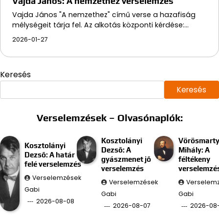
Vajda János: A nemzethez verselemzés
Vajda János "A nemzethez" című verse a hazafiság
mélységeit tárja fel. Az alkotás központi kérdése:…
2026-01-27
Keresés
Keresés
Verselemzések – Olvasónaplók:
Kosztolányi
Vörösmart
Kosztolányi
Dezső: A
Mihály: A
Dezső: A határ
gyászmenet jő
féltékeny
felé verselemzés
verselemzés
verselemzé
Verselemzések
Verselemzések
Verselem
Gabi
Gabi
Gabi
2026-08-08
2026-08-07
2026-08