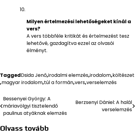
Milyen értelmezési lehetőségeket kínál a
vers?
A vers többféle kritikát és értelmezést tesz
lehetővé, gazdagítva ezzel az olvasói
élményt.
Tagged
Dsida Jenő
,
irodalmi elemzés
,
irodalom
,
költészet
,
magyar irodalom
,
túl a formán
,
vers
,
verselemzés
Bessenyei György: A
Bejegyzés
Berzsenyi Dániel: A halál
máriavölgyi tisztelendő
verselemzés
navigáció
paulinus atyáknak elemzés
Olvass tovább