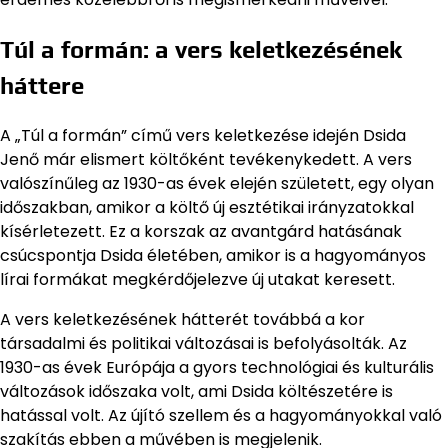
Túl a formán: a vers keletkezésének
háttere
A „Túl a formán” című vers keletkezése idején Dsida
Jenő már elismert költőként tevékenykedett. A vers
valószínűleg az 1930-as évek elején született, egy olyan
időszakban, amikor a költő új esztétikai irányzatokkal
kísérletezett. Ez a korszak az avantgárd hatásának
csúcspontja Dsida életében, amikor is a hagyományos
lírai formákat megkérdőjelezve új utakat keresett.
A vers keletkezésének hátterét továbbá a kor
társadalmi és politikai változásai is befolyásolták. Az
1930-as évek Európája a gyors technológiai és kulturális
változások időszaka volt, ami Dsida költészetére is
hatással volt. Az újító szellem és a hagyományokkal való
szakítás ebben a művében is megjelenik.