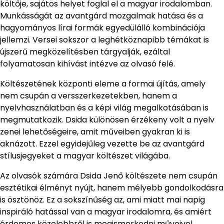
költője, sajátos helyet foglal el a magyar irodalomban.
Munkásságát az avantgárd mozgalmak hatása és a
hagyományos lírai formák egyedülálló kombinációja
jellemzi. Versei sokszor a leghétköznapibb témákat is
újszerű megközelítésben tárgyalják, ezáltal
folyamatosan kihívást intézve az olvasó felé.
Költészetének központi eleme a formai újítás, amely
nem csupán a versszerkezetekben, hanem a
nyelvhasználatban és a képi világ megalkotásában is
megmutatkozik. Dsida különösen érzékeny volt a nyelv
zenei lehetőségeire, amit műveiben gyakran ki is
aknázott. Ezzel egyidejűleg vezette be az avantgárd
stílusjegyeket a magyar költészet világába.
Az olvasók számára Dsida Jenő költészete nem csupán
esztétikai élményt nyújt, hanem mélyebb gondolkodásra
is ösztönöz. Ez a sokszínűség az, ami miatt mai napig
inspiráló hatással van a magyar irodalomra, és amiért
érdemes közelebbről is megismerkedni műveivel.