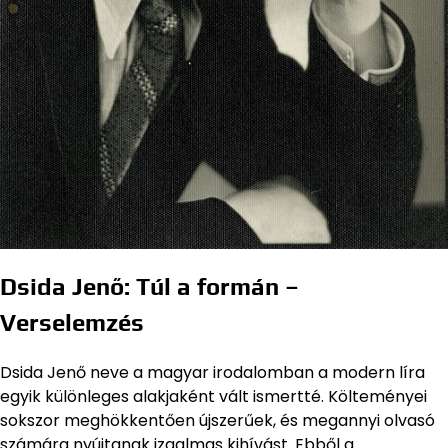
Dsida Jenő: Túl a formán –
Verselemzés
Dsida Jenő neve a magyar irodalomban a modern líra
egyik különleges alakjaként vált ismertté. Költeményei
sokszor meghökkentően újszerűek, és megannyi olvasó
számára nyújtanak izgalmas kihívást. Ebből a