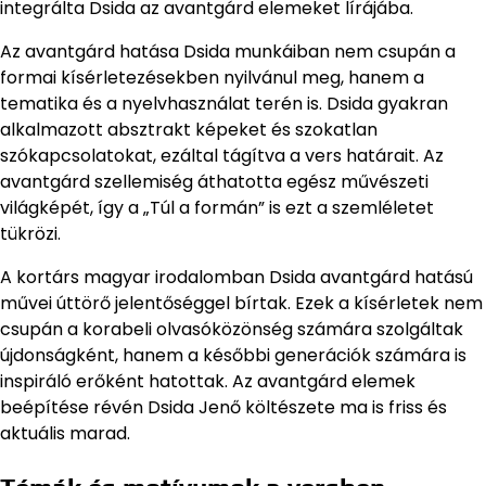
integrálta Dsida az avantgárd elemeket lírájába.
Az avantgárd hatása Dsida munkáiban nem csupán a
formai kísérletezésekben nyilvánul meg, hanem a
tematika és a nyelvhasználat terén is. Dsida gyakran
alkalmazott absztrakt képeket és szokatlan
szókapcsolatokat, ezáltal tágítva a vers határait. Az
avantgárd szellemiség áthatotta egész művészeti
világképét, így a „Túl a formán” is ezt a szemléletet
tükrözi.
A kortárs magyar irodalomban Dsida avantgárd hatású
művei úttörő jelentőséggel bírtak. Ezek a kísérletek nem
csupán a korabeli olvasóközönség számára szolgáltak
újdonságként, hanem a későbbi generációk számára is
inspiráló erőként hatottak. Az avantgárd elemek
beépítése révén Dsida Jenő költészete ma is friss és
aktuális marad.