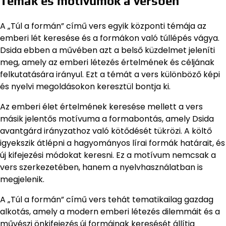
Témák és motívumok a versben
A „Túl a formán” című vers egyik központi témája az
emberi lét keresése és a formákon való túllépés vágya.
Dsida ebben a művében azt a belső küzdelmet jeleníti
meg, amely az emberi létezés értelmének és céljának
felkutatására irányul. Ezt a témát a vers különböző képi
és nyelvi megoldásokon keresztül bontja ki.
Az emberi élet értelmének keresése mellett a vers
másik jelentős motívuma a formabontás, amely Dsida
avantgárd irányzathoz való kötődését tükrözi. A költő
igyekszik átlépni a hagyományos lírai formák határait, és
új kifejezési módokat keresni. Ez a motívum nemcsak a
vers szerkezetében, hanem a nyelvhasználatban is
megjelenik.
A „Túl a formán” című vers tehát tematikailag gazdag
alkotás, amely a modern emberi létezés dilemmáit és a
művészi önkifejezés új formáinak keresését állítja