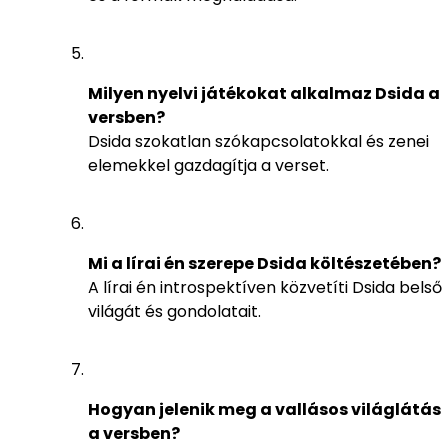
Milyen nyelvi játékokat alkalmaz Dsida a
versben?
Dsida szokatlan szókapcsolatokkal és zenei
elemekkel gazdagítja a verset.
Mi a lírai én szerepe Dsida költészetében?
A lírai én introspektíven közvetíti Dsida belső
világát és gondolatait.
Hogyan jelenik meg a vallásos világlátás
a versben?