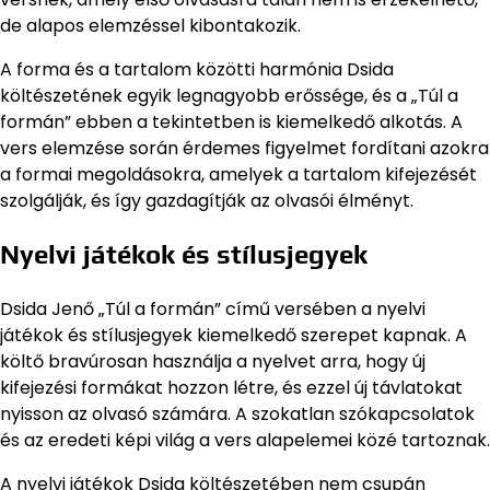
de alapos elemzéssel kibontakozik.
A forma és a tartalom közötti harmónia Dsida
költészetének egyik legnagyobb erőssége, és a „Túl a
formán” ebben a tekintetben is kiemelkedő alkotás. A
vers elemzése során érdemes figyelmet fordítani azokra
a formai megoldásokra, amelyek a tartalom kifejezését
szolgálják, és így gazdagítják az olvasói élményt.
Nyelvi játékok és stílusjegyek
Dsida Jenő „Túl a formán” című versében a nyelvi
játékok és stílusjegyek kiemelkedő szerepet kapnak. A
költő bravúrosan használja a nyelvet arra, hogy új
kifejezési formákat hozzon létre, és ezzel új távlatokat
nyisson az olvasó számára. A szokatlan szókapcsolatok
és az eredeti képi világ a vers alapelemei közé tartoznak.
A nyelvi játékok Dsida költészetében nem csupán