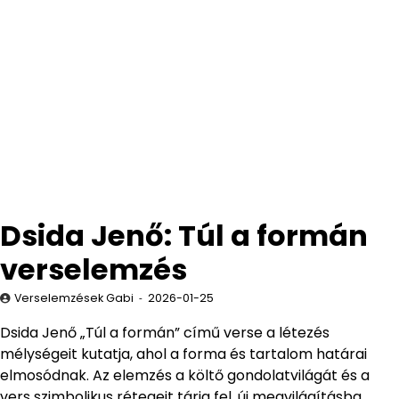
Dsida Jenő: Túl a formán
verselemzés
Verselemzések Gabi
2026-01-25
Dsida Jenő „Túl a formán” című verse a létezés
mélységeit kutatja, ahol a forma és tartalom határai
elmosódnak. Az elemzés a költő gondolatvilágát és a
vers szimbolikus rétegeit tárja fel, új megvilágításba