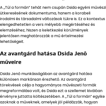
A „Túl a formán” tehát nem csupán Dsida egyéni művészi
útkeresésének dokumentuma, hanem a korabeli
irodalmi és társadalmi változások tükre is. Ez a kontextus
elengedhetetlen a vers mélyebb megértéséhez és
elemzéséhez, hiszen a keletkezési körülmények
jelentősen meghatározzák a mű értelmezési
lehetőségeit.
Az avantgárd hatása Dsida Jenő
műveire
Dsida Jenő munkásságában az avantgárd hatása
különösen markánsan érezhető. Az avantgárd
törekvések célja a hagyományos művészeti formák
megreformálása volt, és Dsida ezt a szellemet kiválóan
érvényre juttatta költészetében. A „Túl a formán” egyike
azoknak a műveknek, amelyek jól példázzák, hogyan