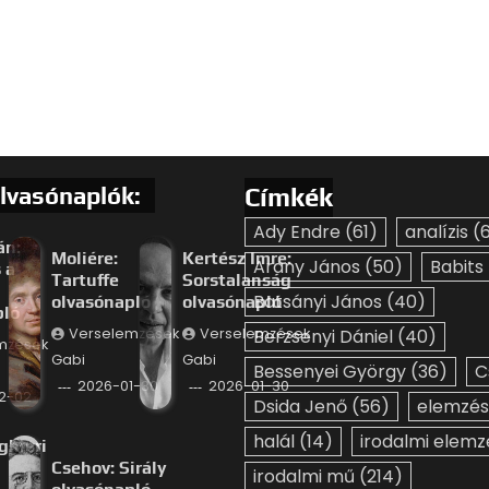
lvasónaplók:
Címkék
Ady Endre
(61)
analízis
(6
án:
Moliére:
Kertész Imre:
Arany János
(50)
Babits
 a
Tartuffe
Sorstalanság
Batsányi János
(40)
olvasónapló
olvasónapló
pló
Verselemzések
Verselemzések
Berzsenyi Dániel
(40)
mzések
Gabi
Gabi
Bessenyei György
(36)
C
2026-01-30
2026-01-30
2-02
Dsida Jenő
(56)
elemzés
halál
(14)
irodalmi elemz
ghieri
Csehov: Sirály
irodalmi mű
(214)