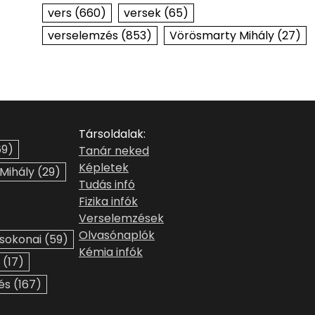
vers
(660)
versek
(65)
verselemzés
(853)
Vörösmarty Mihály
(27)
Társoldalak:
9)
Tanár neked
Képletek
 Mihály
(29)
Tudás infó
Fizika infók
Verselemzések
Olvasónaplók
sokonai
(59)
Kémia infók
(17)
és
(167)