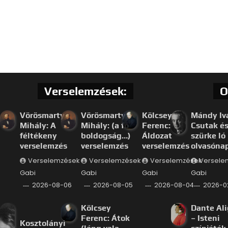
Verselemzések:
O
Vörösmarty
Vörösmarty
Kölcsey
Mándy Iv
Mihály: A
Mihály: (a fő
Ferenc:
Csutak és
féltékeny
boldogság…)
Áldozat
szürke ló
verselemzés
verselemzés
verselemzés
olvasóna
Verselemzések
Verselemzések
Verselemzések
Versele
Gabi
Gabi
Gabi
Gabi
2026-08-06
2026-08-05
2026-08-04
2026-0
Kölcsey
Dante Ali
Ferenc: Átok
– Isteni
Kosztolányi