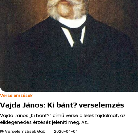
Verselemzések
Vajda János: Ki bánt? verselemzés
Vajda János „Ki bánt?” című verse a lélek fájdalmát, az
elidegenedés érzését jeleníti meg. Az…
Verselemzések Gabi
2026-04-04