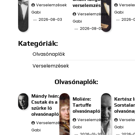
Verselemzések
verselemzés
Versel
Gabi
Gabi
Verselemzések
2026-08-03
2026-0
Gabi
2026-08-02
Kategóriák:
Olvasónaplók
Verselemzések
Olvasónaplók:
Mándy Iván:
Moliére:
Kertész I
Csutak és a
Tartuffe
Sorstala
szürke ló
olvasónapló
olvasóna
olvasónapló
Verselemzések
Versel
Verselemzések
Gabi
Gabi
Gabi
2026-01-30
2026-0