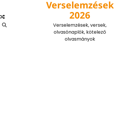
Verselemzések
Skip
to
2026
content
Verselemzések, versek,
olvasónaplók, kötelező
olvasmányok