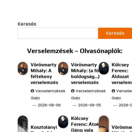
Keresés
Keresés
Verselemzések – Olvasónaplók:
Vörösmarty
Vörösmarty
Kölcsey
Mihály: A
Mihály: (a fő
Ferenc:
féltékeny
boldogság…)
Áldozat
verselemzés
verselemzés
verselem
Verselemzések
Verselemzések
Versel
Gabi
Gabi
Gabi
2026-08-06
2026-08-05
2026-
Kölcsey
Ferenc: Átok
Kosztolányi
Vörösma
(láng vala