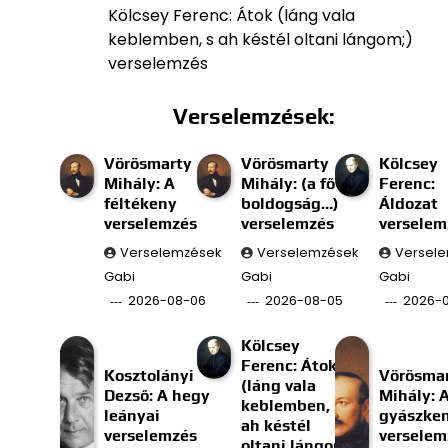
Kölcsey Ferenc: Átok (láng vala
keblemben, s ah késtél oltani lángom;)
verselemzés
Verselemzések:
Vörösmarty
Vörösmarty
Kölcsey
Mihály: A
Mihály: (a fő
Ferenc:
féltékeny
boldogság…)
Áldozat
verselemzés
verselemzés
verselem
Verselemzések
Verselemzések
Versel
Gabi
Gabi
Gabi
2026-08-06
2026-08-05
2026-
Kölcsey
Ferenc: Átok
Kosztolányi
Vörösma
(láng vala
Dezső: A hegy
Mihály: 
keblemben, s
leányai
gyászke
ah késtél
verselemzés
verselem
oltani lángom;)