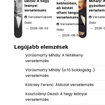
Dezső: A hegy
Mihály: 
keblemben, s
leányai
gyászke
ah késtél
verselemzés
verselem
oltani lángom;)
Verselemzések
verselemzés
Versel
Gabi
Gabi
Verselemzések
2026-08-03
2026-0
Gabi
2026-08-02
Legújabb elemzések
Vörösmarty Mihály: A féltékeny
verselemzés
Vörösmarty Mihály: (a fő boldogság…)
verselemzés
Kölcsey Ferenc: Áldozat verselemzés
Kosztolányi Dezső: A hegy leányai
verselemzés