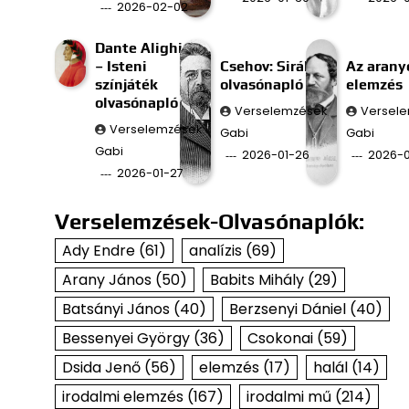
2026-02-02
Dante Alighieri
– Isteni
Csehov: Sirály
Az aran
színjáték
olvasónapló
elemzés
olvasónapló
Verselemzések
Versel
Verselemzések
Gabi
Gabi
Gabi
2026-01-26
2026-0
2026-01-27
Verselemzések-Olvasónaplók:
Ady Endre
(61)
analízis
(69)
Arany János
(50)
Babits Mihály
(29)
Batsányi János
(40)
Berzsenyi Dániel
(40)
Bessenyei György
(36)
Csokonai
(59)
Dsida Jenő
(56)
elemzés
(17)
halál
(14)
irodalmi elemzés
(167)
irodalmi mű
(214)