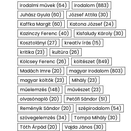
irodalmi művek
(64)
irodalom
(883)
Juhász Gyula
(60)
József Attila
(30)
Kaffka Margit
(60)
Katona József
(24)
Kazinczy Ferenc
(40)
Kisfaludy Károly
(30)
Kosztolányi
(27)
kreatív írás
(15)
kritika
(23)
kultúra
(26)
Kölcsey Ferenc
(26)
költészet
(849)
Madách Imre
(20)
magyar irodalom
(803)
magyar költők
(23)
Mihály
(23)
műelemzés
(148)
művészet
(23)
olvasónapló
(20)
Petőfi Sándor
(51)
Reményik Sándor
(20)
szépirodalom
(54)
szövegelemzés
(34)
Tompa Mihály
(30)
Tóth Árpád
(20)
Vajda János
(30)