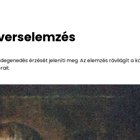
 verselemzés
lidegenedés érzését jeleníti meg. Az elemzés rávilágít a k
ait.