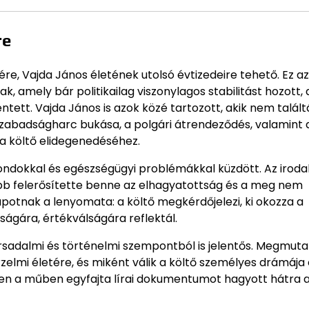
re
ére, Vajda János életének utolsó évtizedeire tehető. Ez az
 amely bár politikailag viszonylagos stabilitást hozott, 
tett. Vajda János is azok közé tartozott, akik nem talál
szabadságharc bukása, a polgári átrendeződés, valamint 
a költő elidegenedéséhez.
dokkal és egészségügyi problémákkal küzdött. Az iroda
bb felerősítette benne az elhagyatottság és a meg nem
lapotnak a lenyomata: a költő megkérdőjelezi, ki okozza a
ságára, értékválságára reflektál.
adalmi és történelmi szempontból is jelentős. Megmutat
elmi életére, és miként válik a költő személyes drámája
en a műben egyfajta lírai dokumentumot hagyott hátra 