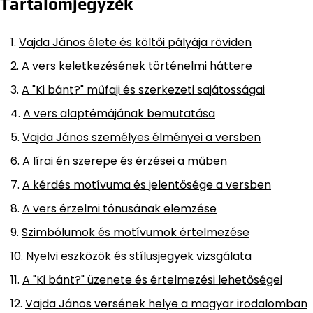
Tartalomjegyzék
Vajda János élete és költői pályája röviden
A vers keletkezésének történelmi háttere
A "Ki bánt?" műfaji és szerkezeti sajátosságai
A vers alaptémájának bemutatása
Vajda János személyes élményei a versben
A lírai én szerepe és érzései a műben
A kérdés motívuma és jelentősége a versben
A vers érzelmi tónusának elemzése
Szimbólumok és motívumok értelmezése
Nyelvi eszközök és stílusjegyek vizsgálata
A "Ki bánt?" üzenete és értelmezési lehetőségei
Vajda János versének helye a magyar irodalomban