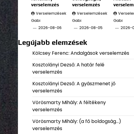
verselemzés
verselemzés
verselem
Verselemzések
Verselemzések
Versel
Gabi
Gabi
Gabi
2026-08-06
2026-08-05
2026-
Legújabb elemzések
Kölcsey Ferenc: Andalgások verselemzés
Kosztolányi Dezső: A határ felé
verselemzés
Kosztolányi Dezső: A gyászmenet jő
verselemzés
Vörösmarty Mihály: A féltékeny
verselemzés
Vörösmarty Mihály: (a fő boldogság…)
verselemzés