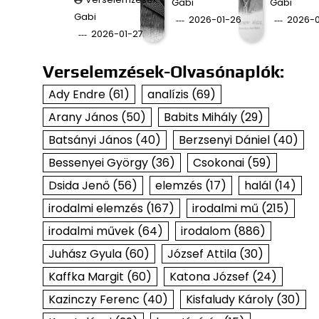
Gabi
Gabi
Gabi
2026-01-26
2026-0
2026-01-27
Verselemzések-Olvasónaplók:
Ady Endre
(61)
analízis
(69)
Arany János
(50)
Babits Mihály
(29)
Batsányi János
(40)
Berzsenyi Dániel
(40)
Bessenyei György
(36)
Csokonai
(59)
Dsida Jenő
(56)
elemzés
(17)
halál
(14)
irodalmi elemzés
(167)
irodalmi mű
(215)
irodalmi művek
(64)
irodalom
(886)
Juhász Gyula
(60)
József Attila
(30)
Kaffka Margit
(60)
Katona József
(24)
Kazinczy Ferenc
(40)
Kisfaludy Károly
(30)