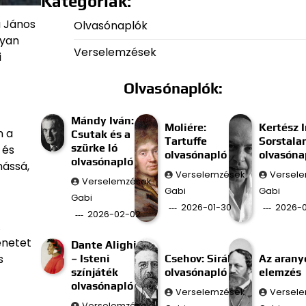
Kategóriák:
a János
Olvasónaplók
lyan
Verselemzések
i
Olvasónaplók:
Mándy Iván:
Moliére:
Kertész I
n a
Csutak és a
Tartuffe
Sorstala
szürke ló
 és
olvasónapló
olvasóna
olvasónapló
mássá,
Verselemzések
Versel
Verselemzések
Gabi
Gabi
Gabi
2026-01-30
2026-0
2026-02-02
.
enetet
Dante Alighieri
s
– Isteni
Csehov: Sirály
Az aran
színjáték
olvasónapló
elemzés
olvasónapló
Verselemzések
Versel
Verselemzések