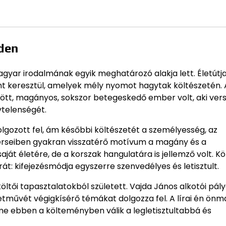
iden
agyar irodalmának egyik meghatározó alakja lett. Életútj
 keresztül, amelyek mély nyomot hagytak költészetén. 
zött, magányos, sokszor betegeskedő ember volt, aki ver
ytelenségét.
lgozott fel, ám későbbi költészetét a személyesség, az
s verseiben gyakran visszatérő motívum a magány és a
t életére, de a korszak hangulatára is jellemző volt. Köl
át: kifejezésmódja egyszerre szenvedélyes és letisztult.
öltői tapasztalatokból született. Vajda János alkotói pál
etművét végigkísérő témákat dolgozza fel. A lírai én önm
lme ebben a költeményben válik a legletisztultabbá és