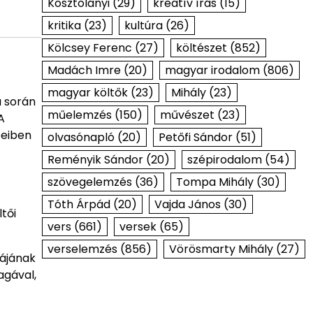
Kosztolányi
(29)
kreatív írás
(15)
kritika
(23)
kultúra
(26)
Kölcsey Ferenc
(27)
költészet
(852)
Madách Imre
(20)
magyar irodalom
(806)
magyar költők
(23)
Mihály
(23)
a során
műelemzés
(150)
művészet
(23)
A
seiben
olvasónapló
(20)
Petőfi Sándor
(51)
Reményik Sándor
(20)
szépirodalom
(54)
szövegelemzés
(36)
Tompa Mihály
(30)
Tóth Árpád
(20)
Vajda János
(30)
tői
vers
(661)
versek
(65)
verselemzés
(856)
Vörösmarty Mihály
(27)
yájának
agával,