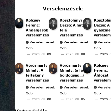
Verselemzések:
Kölcsey
Kosztolányi
Kosztolá
Ferenc:
Dezső: A határ
Dezső: A
Andalgások
felé
gyászmen
verselemzés
verselemzés
verselem
Verselemzések
Verselemzések
Versel
Gabi
Gabi
Gabi
2026-08-09
2026-08-08
2026-
Vörösmarty
Vörösmarty
Kölcsey
Mihály: A
Mihály: (a fő
Ferenc:
féltékeny
boldogság…)
Áldozat
verselemzés
verselemzés
verselem
Verselemzések
Verselemzések
Versel
Gabi
Gabi
Gabi
2026-08-06
2026-08-05
2026-