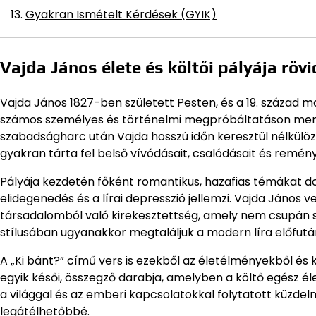
Gyakran Ismételt Kérdések (GYIK)
Vajda János élete és költői pályája röv
Vajda János 1827-ben született Pesten, és a 19. század m
számos személyes és történelmi megpróbáltatáson ment
szabadságharc után Vajda hosszú időn keresztül nélkülö
gyakran tárta fel belső vívódásait, csalódásait és remén
Pályája kezdetén főként romantikus, hazafias témákat do
elidegenedés és a lírai depresszió jellemzi. Vajda Jáno
társadalomból való kirekesztettség, amely nem csupán sajá
stílusában ugyanakkor megtaláljuk a modern líra előfutár
A „Ki bánt?” című vers is ezekből az életélményekből és k
egyik késői, összegző darabja, amelyben a költő egész él
a világgal és az emberi kapcsolatokkal folytatott küzde
legátélhetőbbé.