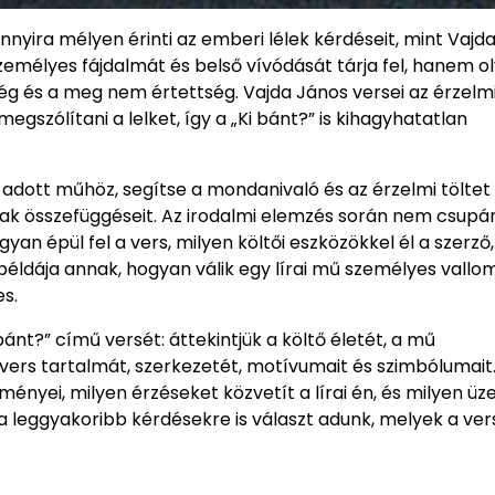
nyira mélyen érinti az emberi lélek kérdéseit, mint Vajd
zemélyes fájdalmát és belső vívódását tárja fel, hanem o
ség és a meg nem értettség. Vajda János versei az érzelm
egszólítani a lelket, így a „Ki bánt?” is kihagyhatatlan
 adott műhöz, segítse a mondanivaló és az érzelmi töltet
nak összefüggéseit. Az irodalmi elemzés során nem csupá
yan épül fel a vers, milyen költői eszközökkel él a szerző,
 példája annak, hogyan válik egy lírai mű személyes vallo
s.
nt?” című versét: áttekintjük a költő életét, a mű
 vers tartalmát, szerkezetét, motívumait és szimbólumait
ényei, milyen érzéseket közvetít a lírai én, és milyen üz
 leggyakoribb kérdésekre is választ adunk, melyek a ver