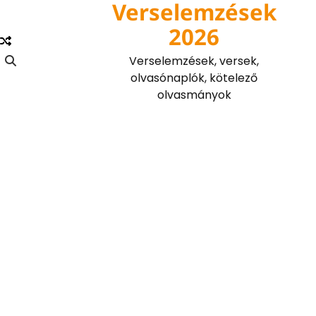
Verselemzések
Skip
to
2026
content
Verselemzések, versek,
olvasónaplók, kötelező
olvasmányok