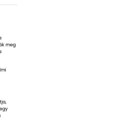
a
ták meg
a
lmi
ja,
 egy
a