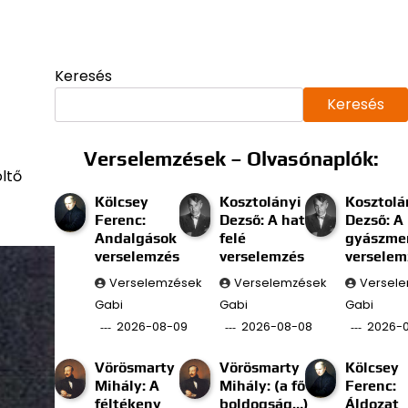
Keresés
Keresés
Verselemzések – Olvasónaplók:
öltő
Kölcsey
Kosztolányi
Kosztolá
Ferenc:
Dezső: A határ
Dezső: A
Andalgások
felé
gyászmen
verselemzés
verselemzés
verselem
Verselemzések
Verselemzések
Versel
Gabi
Gabi
Gabi
2026-08-09
2026-08-08
2026-
Vörösmarty
Vörösmarty
Kölcsey
Mihály: A
Mihály: (a fő
Ferenc:
féltékeny
boldogság…)
Áldozat