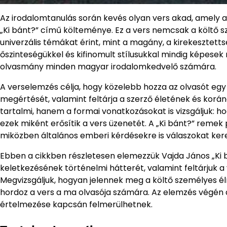
Az irodalomtanulás során kevés olyan vers akad, amely an
„Ki bánt?” című költeménye. Ez a vers nemcsak a költő s
univerzális témákat érint, mint a magány, a kirekesztett
őszinteségükkel és kifinomult stílusukkal mindig képesek m
olvasmány minden magyar irodalomkedvelő számára.
A verselemzés célja, hogy közelebb hozza az olvasót egy
megértését, valamint feltárja a szerző életének és korá
tartalmi, hanem a formai vonatkozásokat is vizsgáljuk: hog
ezek miként erősítik a vers üzenetét. A „Ki bánt?” remek
miközben általános emberi kérdésekre is válaszokat kere
Ebben a cikkben részletesen elemezzük Vajda János „Ki bá
keletkezésének történelmi hátterét, valamint feltárjuk a
Megvizsgáljuk, hogyan jelennek meg a költő személyes élm
hordoz a vers a ma olvasója számára. Az elemzés végén a
értelmezése kapcsán felmerülhetnek.