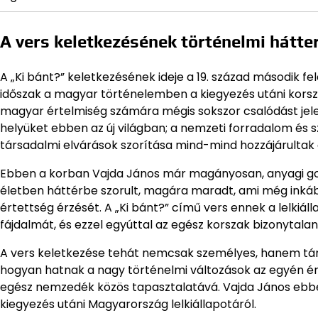
A vers keletkezésének történelmi hátte
A „Ki bánt?” keletkezésének ideje a 19. század második fel
időszak a magyar történelemben a kiegyezés utáni korszak,
magyar értelmiség számára mégis sokszor csalódást jelen
helyüket ebben az új világban; a nemzeti forradalom és 
társadalmi elvárások szorítása mind-mind hozzájárultak 
Ebben a korban Vajda János már magányosan, anyagi gon
életben háttérbe szorult, magára maradt, ami még inká
értettség érzését. A „Ki bánt?” című vers ennek a lelkiál
fájdalmát, és ezzel egyúttal az egész korszak bizonytalan
A vers keletkezése tehát nemcsak személyes, hanem társ
hogyan hatnak a nagy történelmi változások az egyén érz
egész nemzedék közös tapasztalatává. Vajda János ebb
kiegyezés utáni Magyarország lelkiállapotáról.