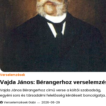
Verselemzések
Vajda János: Bérangerhoz verselemzé
Vajda János Bérangerhoz című verse a költői szabadság,
egyéni sors és társadalmi felelősség kérdéseit boncolgatja.
Verselemzések Gabi
2026-06-29