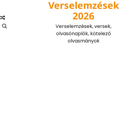
Verselemzések
Skip
to
2026
content
Verselemzések, versek,
olvasónaplók, kötelező
olvasmányok