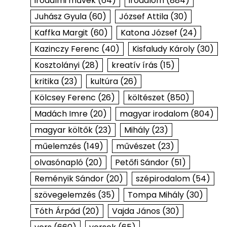
irodalmi művek
(64)
irodalom
(884)
Juhász Gyula
(60)
József Attila
(30)
Kaffka Margit
(60)
Katona József
(24)
Kazinczy Ferenc
(40)
Kisfaludy Károly
(30)
Kosztolányi
(28)
kreatív írás
(15)
kritika
(23)
kultúra
(26)
Kölcsey Ferenc
(26)
költészet
(850)
Madách Imre
(20)
magyar irodalom
(804)
magyar költők
(23)
Mihály
(23)
műelemzés
(149)
művészet
(23)
olvasónapló
(20)
Petőfi Sándor
(51)
Reményik Sándor
(20)
szépirodalom
(54)
szövegelemzés
(35)
Tompa Mihály
(30)
Tóth Árpád
(20)
Vajda János
(30)