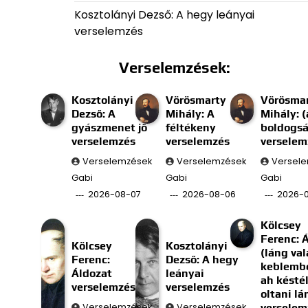
Kosztolányi Dezső: A hegy leányai
verselemzés
Verselemzések:
Kosztolányi
Vörösmarty
Vörösma
Dezső: A
Mihály: A
Mihály: (
gyászmenet jő
féltékeny
boldogs
verselemzés
verselemzés
verselem
Verselemzések
Verselemzések
Versel
Gabi
Gabi
Gabi
2026-08-07
2026-08-06
2026-
Kölcsey
Ferenc: 
Kölcsey
Kosztolányi
(láng val
Ferenc:
Dezső: A hegy
keblembe
Áldozat
leányai
ah késté
verselemzés
verselemzés
oltani l
Verselemzések
Verselemzések
verselem