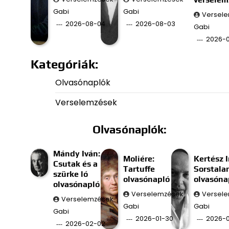
Gabi
Gabi
Versel
2026-08-04
2026-08-03
Gabi
2026-
Kategóriák:
Olvasónaplók
Verselemzések
Olvasónaplók:
Mándy Iván:
Moliére:
Kertész I
Csutak és a
Tartuffe
Sorstala
szürke ló
olvasónapló
olvasóna
olvasónapló
Verselemzések
Versel
Verselemzések
Gabi
Gabi
Gabi
2026-01-30
2026-0
2026-02-02