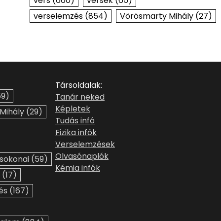
vers
(660)
versek
(65)
verselemzés
(854)
Vörösmarty Mihály
(27)
Társoldalak:
9)
Tanár neked
Képletek
 Mihály
(29)
Tudás infó
Fizika infók
Verselemzések
Olvasónaplók
sokonai
(59)
Kémia infók
(17)
és
(167)