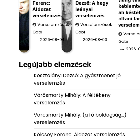
Ferenc:
Dezső: A hegy
keblembe
Áldozat
leányai
ah késté
verselemzés
verselemzés
oltani l
Verselemzések
Verselemzések
verselem
Gabi
Gabi
Versel
2026-08-04
2026-08-03
Gabi
2026-
Legújabb elemzések
Kosztolányi Dezső: A gyászmenet jő
verselemzés
Vörösmarty Mihály: A féltékeny
verselemzés
Vörösmarty Mihály: (a fő boldogság…)
verselemzés
Kölcsey Ferenc: Áldozat verselemzés