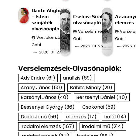
Dante Alighieri
– Isteni
Csehov: Sirály
Az aran
színjáték
olvasónapló
elemzés
olvasónapló
Verselemzések
Versel
Verselemzések
Gabi
Gabi
Gabi
2026-01-26
2026-0
2026-01-27
Verselemzések-Olvasónaplók:
Ady Endre
(61)
analízis
(69)
Arany János
(50)
Babits Mihály
(29)
Batsányi János
(40)
Berzsenyi Dániel
(40)
Bessenyei György
(36)
Csokonai
(59)
Dsida Jenő
(56)
elemzés
(17)
halál
(14)
irodalmi elemzés
(167)
irodalmi mű
(214)