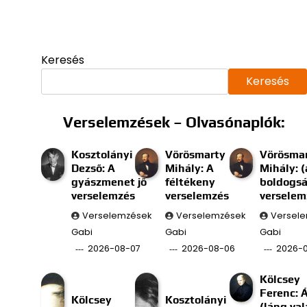
Keresés
Keresés
Verselemzések – Olvasónaplók:
Kosztolányi
Vörösmarty
Vörösma
Dezső: A
Mihály: A
Mihály: (
gyászmenet jő
féltékeny
boldogs
verselemzés
verselemzés
verselem
Verselemzések
Verselemzések
Versel
Gabi
Gabi
Gabi
2026-08-07
2026-08-06
2026-
Kölcsey
Ferenc: 
Kölcsey
Kosztolányi
(láng val