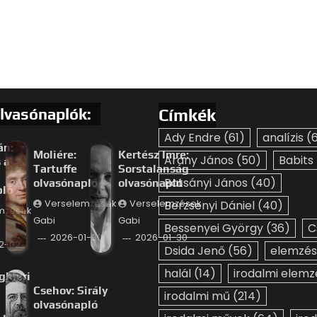
lvasónaplók:
Címkék
Ady Endre
(61)
analízis
(6
án:
Moliére:
Kertész Imre:
Arany János
(50)
Babits
 a
Tartuffe
Sorstalanság
Batsányi János
(40)
olvasónapló
olvasónapló
pló
Verselemzések
Verselemzések
Berzsenyi Dániel
(40)
mzések
Gabi
Gabi
Bessenyei György
(36)
C
2026-01-30
2026-01-30
2-02
Dsida Jenő
(56)
elemzés
halál
(14)
irodalmi elemz
ghieri
Csehov: Sirály
irodalmi mű
(214)
olvasónapló