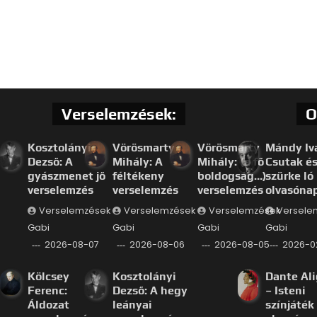
Verselemzések:
O
Kosztolányi
Vörösmarty
Vörösmarty
Mándy Iv
Dezső: A
Mihály: A
Mihály: (a fő
Csutak és
gyászmenet jő
féltékeny
boldogság…)
szürke ló
verselemzés
verselemzés
verselemzés
olvasóna
Verselemzések
Verselemzések
Verselemzések
Versele
Gabi
Gabi
Gabi
Gabi
2026-08-07
2026-08-06
2026-08-05
2026-0
Kölcsey
Kosztolányi
Dante Ali
Ferenc:
Dezső: A hegy
– Isteni
Áldozat
leányai
színjáték