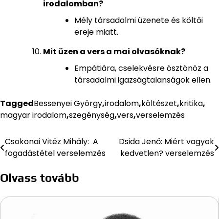
irodalomban?
Mély társadalmi üzenete és költői
ereje miatt.
Mit üzen a vers a mai olvasóknak?
Empátiára, cselekvésre ösztönöz a
társadalmi igazságtalanságok ellen.
Tagged
Bessenyei György
,
irodalom
,
költészet
,
kritika
,
magyar irodalom
,
szegénység
,
vers
,
verselemzés
Csokonai Vitéz Mihály: A
Dsida Jenő: Miért vagyok
Bejegyzés
fogadástétel verselemzés
kedvetlen? verselemzés
navigáció
Olvass tovább