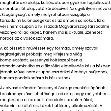
meghatározó alakja, költészetében gyakran foglalkozott
az emberi lét alapvető kérdéseivel. Az egyik ilyen műve a
„Szegénység”, amely mélyrehatóan vizsgálja a
társadalmi különbségeket és az emberi sorsokat. Ez a
vers nem csupán a 18. századi Magyarország társadalmi
viszonyairól ad képet, hanem ma is aktuális üzenetet
hordoz az olvasók számára.
A költészet a művészet egy formája, amely szavak
segítségével próbálja meg kifejezni a világ
komplexitását. Bessenyei költészetében a
társadalomkritika és a filozófiai elmélkedés kéz a kézben
járnak. Művei nem csupán esztétikai élményt nyújtanak,
hanem gondolkodásra is késztetnek.
Az olvasó számára Bessenyei György munkásságának
tanulmányozása lehetőséget ad arra, hogy mélyebben
megismerje a korabeli társadalmi problémákat,
valamint a költői eszközök hatékony alkalmazását. A