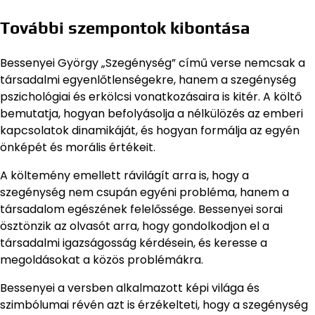
További szempontok kibontása
Bessenyei György „Szegénység” című verse nemcsak a
társadalmi egyenlőtlenségekre, hanem a szegénység
pszichológiai és erkölcsi vonatkozásaira is kitér. A költő
bemutatja, hogyan befolyásolja a nélkülözés az emberi
kapcsolatok dinamikáját, és hogyan formálja az egyén
önképét és morális értékeit.
A költemény emellett rávilágít arra is, hogy a
szegénység nem csupán egyéni probléma, hanem a
társadalom egészének felelőssége. Bessenyei sorai
ösztönzik az olvasót arra, hogy gondolkodjon el a
társadalmi igazságosság kérdésein, és keresse a
megoldásokat a közös problémákra.
Bessenyei a versben alkalmazott képi világa és
szimbólumai révén azt is érzékelteti, hogy a szegénység