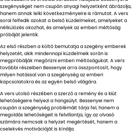
szegénységet nem csupán anyagi helyzetként ábrázolja,
hanem annak lelki következményeire is rámutat. A vers
sorai felfedik azokat a belső küzdelmeket, amelyeket a
nélkülözés okozhat, és amelyek az emberi méltóság
próbáját jelentik.
Az első részben a költő bemutatja a szegény emberek
helyzetét, akik mindennapi küzdelmeik során is
megpróbálják megőrizni emberi méltóságukat. A vers
további részeiben Bessenyei arra összpontosít, hogy
milyen hatással van a szegénység az emberi
kapcsolatokra és az egyén belső világára.
A vers utolsó részében a szerző a remény és a kiút
lehetőségeire helyezi a hangsúlyt. Bessenyei nem
csupán a szegénység problémáit tárja fel, hanem a
megoldás lehetőségeit is felvillantja, így az olvasó
számára nemcsak a helyzet megértését, hanem a
cselekvés motivációját is kínálja.