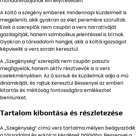
mondanivalójának elmélyítésében.
A költő a szegény emberek mindennapi küzdelmeit is
megjeleníti, akik gyakran az élet peremére szorultak.
Ezek a szereplők nem csupán a vers narratíváját
gazdagítják, hanem szimbolikus jelentéssel is bírnak.
Gyakran a társadalom hangjai, akik a költői igazságot
képviselik a vers sorain keresztül.
A „Szegénység” szereplői nem csupán passzív
megfigyelők, hanem aktív résztvevők is a vers
cselekményében. Az ő sorsuk és küzdelmük adja a mű
dinamikáját, és rajtuk keresztül Bessenyei az emberi
kitartás és méltóság fontosságára emlékeztet
bennünket.
Tartalom kibontása és részletezése
A „Szegénység” című vers tartalma mélyen beágyazódik
a társadalmi és erkölcsi kérdések hálójába. Bessenyei a