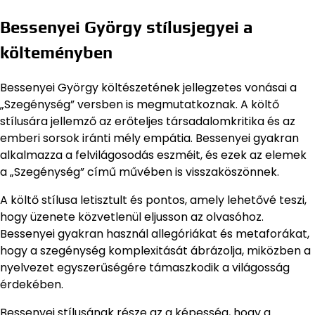
Bessenyei György stílusjegyei a
költeményben
Bessenyei György költészetének jellegzetes vonásai a
„Szegénység” versben is megmutatkoznak. A költő
stílusára jellemző az erőteljes társadalomkritika és az
emberi sorsok iránti mély empátia. Bessenyei gyakran
alkalmazza a felvilágosodás eszméit, és ezek az elemek
a „Szegénység” című művében is visszaköszönnek.
A költő stílusa letisztult és pontos, amely lehetővé teszi,
hogy üzenete közvetlenül eljusson az olvasóhoz.
Bessenyei gyakran használ allegóriákat és metaforákat,
hogy a szegénység komplexitását ábrázolja, miközben a
nyelvezet egyszerűségére támaszkodik a világosság
érdekében.
Bessenyei stílusának része az a képesség, hogy a