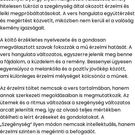
hitelesen tükrözi a szegénység által okozott érzelmi és
lelki megpróbáltatásokat. A vers hangulata együttérzést
és megértést közvetít, miközben nem kerüli el a valóság
kemény igazságait.
A költő érzékletes nyelvezete és a gondosan
megválasztott szavak fokozzák a mű érzelmi hatását. A
vers hangulata változatos, egyszerre jelenik meg benne
a fájdalom, a küzdelem és a remény. Bessenyei ügyesen
egyensúlyoz a melankólia és a pozitív jövőkép között,
ami különleges érzelmi mélységet kölcsönöz a műnek.
Az érzelmi töltet nemcsak a vers tartalmában, hanem
annak szerkezeti megoldásaiban is megmutatkozik. Az
ütemek és a ritmus változásai a szegénység változatos
arcait jelenítik meg, így az olvasó teljes mértékben
átélheti a leírt érzéseket és gondolatokat. A
„Szegénység” ilyen módon nemcsak intellektuális, hanem
érzelmi szinten is megérinti a befogadót.