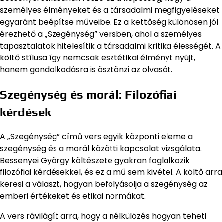
személyes élményeket és a társadalmi megfigyeléseket
egyaránt beépítse műveibe. Ez a kettőség különösen jól
érezhető a „Szegénység” versben, ahol a személyes
tapasztalatok hitelesítik a társadalmi kritika élességét. A
költő stílusa így nemcsak esztétikai élményt nyújt,
hanem gondolkodásra is ösztönzi az olvasót.
Szegénység és morál: Filozófiai
kérdések
A „Szegénység” című vers egyik központi eleme a
szegénység és a morál közötti kapcsolat vizsgálata.
Bessenyei György költészete gyakran foglalkozik
filozófiai kérdésekkel, és ez a mű sem kivétel. A költő arra
keresi a választ, hogyan befolyásolja a szegénység az
emberi értékeket és etikai normákat.
A vers rávilágít arra, hogy a nélkülözés hogyan teheti