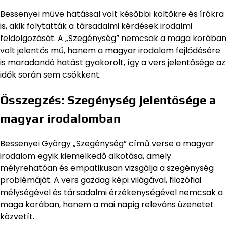
Bessenyei műve hatással volt későbbi költőkre és írókra
is, akik folytatták a társadalmi kérdések irodalmi
feldolgozását. A „Szegénység” nemcsak a maga korában
volt jelentős mű, hanem a magyar irodalom fejlődésére
is maradandó hatást gyakorolt, így a vers jelentősége az
idők során sem csökkent.
Összegzés: Szegénység jelentősége a
magyar irodalomban
Bessenyei György „Szegénység” című verse a magyar
irodalom egyik kiemelkedő alkotása, amely
mélyrehatóan és empatikusan vizsgálja a szegénység
problémáját. A vers gazdag képi világával, filozófiai
mélységével és társadalmi érzékenységével nemcsak a
maga korában, hanem a mai napig releváns üzenetet
közvetít.