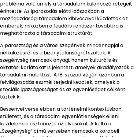
probléma volt, amely a társadalom különböző rétegeit
érintette. Az iparosodás előtti időszakban a
mezőgazdasági társadalom kihívásaival küzdöttek az
emberek, miközben a feudális rendszer továbbra is
meghatározta a társadalmi struktúrát.
A parasztság és a városi szegények mindennapjai a
nélkülözésről és a bizonytalanságról szóltak. A
szegénység nemcsak anyagi, hanem kulturális és
oktatási korlátokat is jelentett, amelyek akadályozták a
társadalmi mobilitást. A 18. század végén azonban a
felvilágosodás eszméi terjedni kezdtek, amelyek a
szociális igazságosságot és az egyenlőséget célként
tűzték ki.
Bessenyei verse ebben a történelmi kontextusban
született, és a társadalmi egyenlőtlenségek elleni
küzdelemre ösztönözte az olvasókat. A költő a
„Szegénység” című versében nemcsak a korabeli