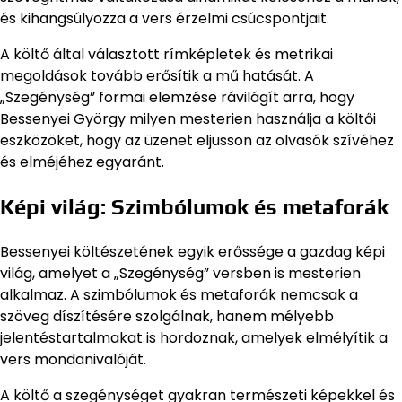
és kihangsúlyozza a vers érzelmi csúcspontjait.
A költő által választott rímképletek és metrikai
megoldások tovább erősítik a mű hatását. A
„Szegénység” formai elemzése rávilágít arra, hogy
Bessenyei György milyen mesterien használja a költői
eszközöket, hogy az üzenet eljusson az olvasók szívéhez
és elméjéhez egyaránt.
Képi világ: Szimbólumok és metaforák
Bessenyei költészetének egyik erőssége a gazdag képi
világ, amelyet a „Szegénység” versben is mesterien
alkalmaz. A szimbólumok és metaforák nemcsak a
szöveg díszítésére szolgálnak, hanem mélyebb
jelentéstartalmakat is hordoznak, amelyek elmélyítik a
vers mondanivalóját.
A költő a szegénységet gyakran természeti képekkel és