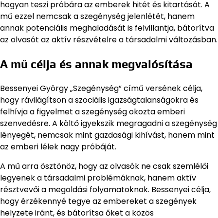
hogyan teszi próbára az emberek hitét és kitartását. A
mű ezzel nemcsak a szegénység jelenlétét, hanem
annak potenciális meghaladását is felvillantja, bátorítva
az olvasót az aktív részvételre a társadalmi változásban.
A mű célja és annak megvalósítása
Bessenyei György „Szegénység” című versének célja,
hogy rávilágítson a szociális igazságtalanságokra és
felhívja a figyelmet a szegénység okozta emberi
szenvedésre. A költő igyekszik megragadni a szegénység
lényegét, nemcsak mint gazdasági kihívást, hanem mint
az emberi lélek nagy próbáját.
A mű arra ösztönöz, hogy az olvasók ne csak szemlélői
legyenek a társadalmi problémáknak, hanem aktív
résztvevői a megoldási folyamatoknak. Bessenyei célja,
hogy érzékennyé tegye az embereket a szegények
helyzete iránt, és bátorítsa őket a közös