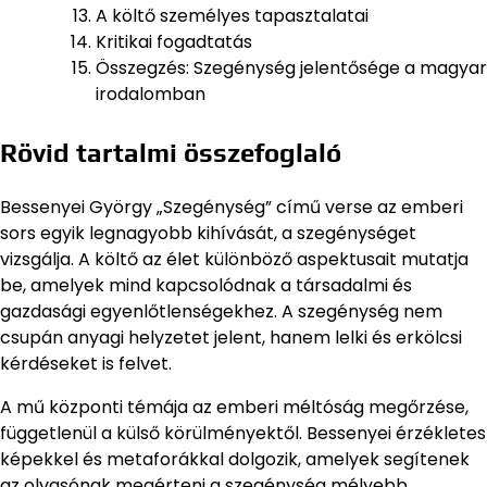
A költő személyes tapasztalatai
Kritikai fogadtatás
Összegzés: Szegénység jelentősége a magyar
irodalomban
Rövid tartalmi összefoglaló
Bessenyei György „Szegénység” című verse az emberi
sors egyik legnagyobb kihívását, a szegénységet
vizsgálja. A költő az élet különböző aspektusait mutatja
be, amelyek mind kapcsolódnak a társadalmi és
gazdasági egyenlőtlenségekhez. A szegénység nem
csupán anyagi helyzetet jelent, hanem lelki és erkölcsi
kérdéseket is felvet.
A mű központi témája az emberi méltóság megőrzése,
függetlenül a külső körülményektől. Bessenyei érzékletes
képekkel és metaforákkal dolgozik, amelyek segítenek
az olvasónak megérteni a szegénység mélyebb