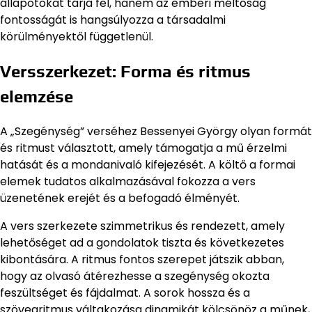
állapotokat tárja fel, hanem az emberi méltóság
fontosságát is hangsúlyozza a társadalmi
körülményektől függetlenül.
Versszerkezet: Forma és ritmus
elemzése
A „Szegénység” verséhez Bessenyei György olyan formát
és ritmust választott, amely támogatja a mű érzelmi
hatását és a mondanivaló kifejezését. A költő a formai
elemek tudatos alkalmazásával fokozza a vers
üzenetének erejét és a befogadó élményét.
A vers szerkezete szimmetrikus és rendezett, amely
lehetőséget ad a gondolatok tiszta és következetes
kibontására. A ritmus fontos szerepet játszik abban,
hogy az olvasó átérezhesse a szegénység okozta
feszültséget és fájdalmat. A sorok hossza és a
szövegritmus váltakozása dinamikát kölcsönöz a műnek,