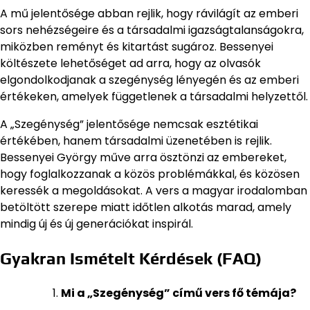
A mű jelentősége abban rejlik, hogy rávilágít az emberi
sors nehézségeire és a társadalmi igazságtalanságokra,
miközben reményt és kitartást sugároz. Bessenyei
költészete lehetőséget ad arra, hogy az olvasók
elgondolkodjanak a szegénység lényegén és az emberi
értékeken, amelyek függetlenek a társadalmi helyzettől.
A „Szegénység” jelentősége nemcsak esztétikai
értékében, hanem társadalmi üzenetében is rejlik.
Bessenyei György műve arra ösztönzi az embereket,
hogy foglalkozzanak a közös problémákkal, és közösen
keressék a megoldásokat. A vers a magyar irodalomban
betöltött szerepe miatt időtlen alkotás marad, amely
mindig új és új generációkat inspirál.
Gyakran Ismételt Kérdések (FAQ)
Mi a „Szegénység” című vers fő témája?