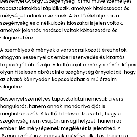
Bessenyei György „Szegénység” című műve személyes
tapasztalatokból táplálkozik, amelyek hitelességet és
mélységet adnak a versnek. A költő életútjában a
szegénység és a nélkülözés időszakai is jelen voltak,
amelyek jelentős hatással voltak költészetére és
világnézetére.
A személyes élmények a vers sorai között érezhetők,
ahogyan Bessenyei az emberi szenvedés és kitartás
teljességét ábrázolja. A költő saját élményei révén képes
olyan hitelesen ábrázolni a szegénység árnyalatait, hogy
az olvasó könnyedén kapcsolódhat a mű érzelmi
világához.
Bessenyei személyes tapasztalatai nemcsak a vers
hangulatát, hanem annak mondanivalóját is
meghatározzák. A költő hitelesen közvetíti, hogy a
szegénység nem csupán anyagi helyzet, hanem az
emberi lét mélységeinek megélését is jelentheti. A
„Szegénység” így nemcsak művészi alkotás, hanem a