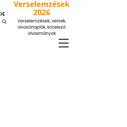
Verselemzések
Skip
to
2026
content
Verselemzések, versek,
olvasónaplók, kötelező
olvasmányok