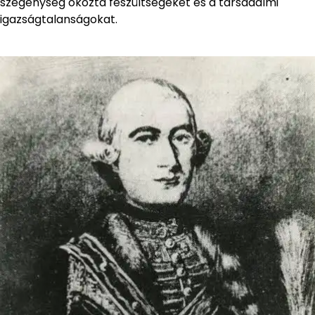
szegénység okozta feszültségeket és a társadalmi
igazságtalanságokat.