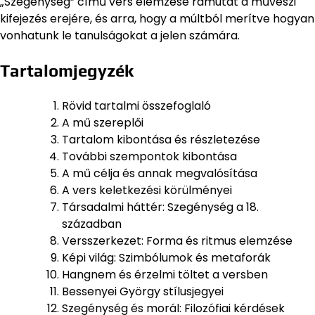
„Szegénység” című vers elemzése rámutat a művészi
kifejezés erejére, és arra, hogy a múltból merítve hogyan
vonhatunk le tanulságokat a jelen számára.
Tartalomjegyzék
Rövid tartalmi összefoglaló
A mű szereplői
Tartalom kibontása és részletezése
További szempontok kibontása
A mű célja és annak megvalósítása
A vers keletkezési körülményei
Társadalmi háttér: Szegénység a 18.
században
Versszerkezet: Forma és ritmus elemzése
Képi világ: Szimbólumok és metaforák
Hangnem és érzelmi töltet a versben
Bessenyei György stílusjegyei
Szegénység és morál: Filozófiai kérdések