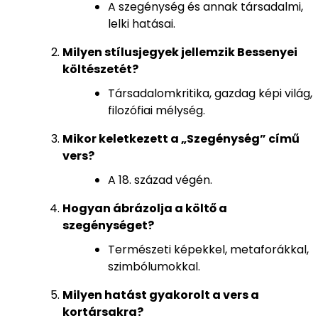
A szegénység és annak társadalmi,
lelki hatásai.
Milyen stílusjegyek jellemzik Bessenyei
költészetét?
Társadalomkritika, gazdag képi világ,
filozófiai mélység.
Mikor keletkezett a „Szegénység” című
vers?
A 18. század végén.
Hogyan ábrázolja a költő a
szegénységet?
Természeti képekkel, metaforákkal,
szimbólumokkal.
Milyen hatást gyakorolt a vers a
kortársakra?