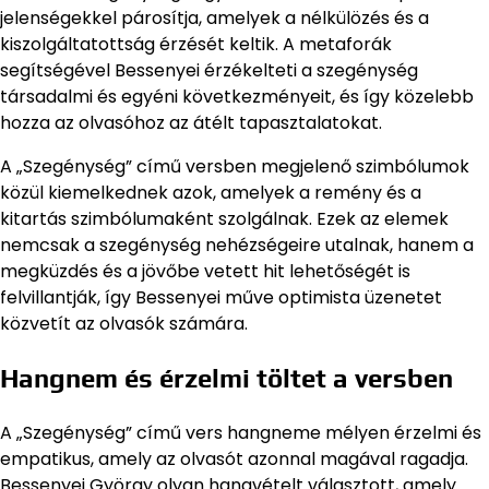
jelenségekkel párosítja, amelyek a nélkülözés és a
kiszolgáltatottság érzését keltik. A metaforák
segítségével Bessenyei érzékelteti a szegénység
társadalmi és egyéni következményeit, és így közelebb
hozza az olvasóhoz az átélt tapasztalatokat.
A „Szegénység” című versben megjelenő szimbólumok
közül kiemelkednek azok, amelyek a remény és a
kitartás szimbólumaként szolgálnak. Ezek az elemek
nemcsak a szegénység nehézségeire utalnak, hanem a
megküzdés és a jövőbe vetett hit lehetőségét is
felvillantják, így Bessenyei műve optimista üzenetet
közvetít az olvasók számára.
Hangnem és érzelmi töltet a versben
A „Szegénység” című vers hangneme mélyen érzelmi és
empatikus, amely az olvasót azonnal magával ragadja.
Bessenyei György olyan hangvételt választott, amely