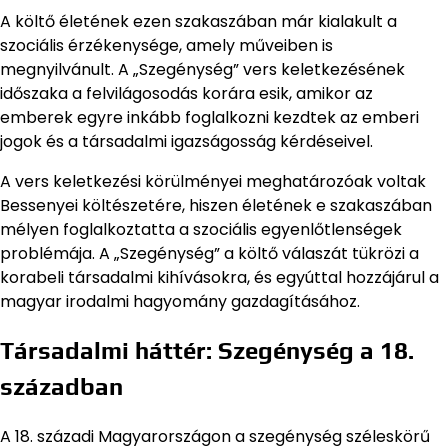
A költő életének ezen szakaszában már kialakult a
szociális érzékenysége, amely műveiben is
megnyilvánult. A „Szegénység” vers keletkezésének
időszaka a felvilágosodás korára esik, amikor az
emberek egyre inkább foglalkozni kezdtek az emberi
jogok és a társadalmi igazságosság kérdéseivel.
A vers keletkezési körülményei meghatározóak voltak
Bessenyei költészetére, hiszen életének e szakaszában
mélyen foglalkoztatta a szociális egyenlőtlenségek
problémája. A „Szegénység” a költő válaszát tükrözi a
korabeli társadalmi kihívásokra, és egyúttal hozzájárul a
magyar irodalmi hagyomány gazdagításához.
Társadalmi háttér: Szegénység a 18.
században
A 18. századi Magyarországon a szegénység széleskörű