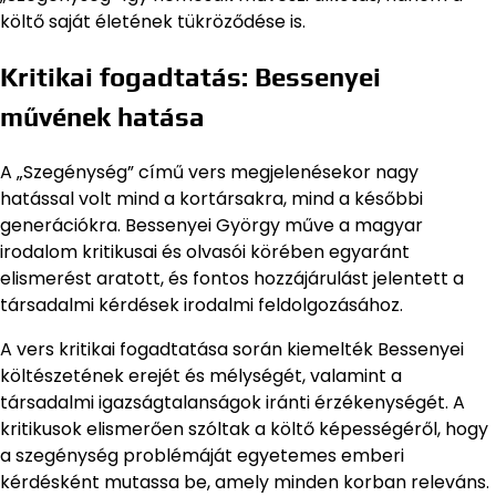
költő saját életének tükröződése is.
Kritikai fogadtatás: Bessenyei
művének hatása
A „Szegénység” című vers megjelenésekor nagy
hatással volt mind a kortársakra, mind a későbbi
generációkra. Bessenyei György műve a magyar
irodalom kritikusai és olvasói körében egyaránt
elismerést aratott, és fontos hozzájárulást jelentett a
társadalmi kérdések irodalmi feldolgozásához.
A vers kritikai fogadtatása során kiemelték Bessenyei
költészetének erejét és mélységét, valamint a
társadalmi igazságtalanságok iránti érzékenységét. A
kritikusok elismerően szóltak a költő képességéről, hogy
a szegénység problémáját egyetemes emberi
kérdésként mutassa be, amely minden korban releváns.