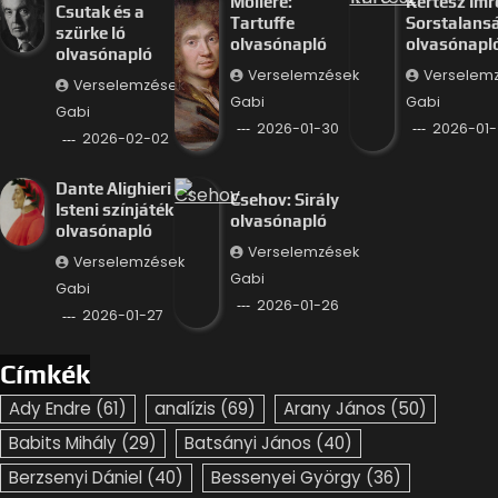
Moliére:
Kertész Imr
Csutak és a
Tartuffe
Sorstalans
szürke ló
olvasónapló
olvasónapl
olvasónapló
Verselemzések
Verselem
Verselemzések
Gabi
Gabi
Gabi
2026-01-30
2026-01-
2026-02-02
Dante Alighieri –
Csehov: Sirály
Isteni színjáték
olvasónapló
olvasónapló
Verselemzések
Verselemzések
Gabi
Gabi
2026-01-26
2026-01-27
Címkék
Ady Endre
(61)
analízis
(69)
Arany János
(50)
Babits Mihály
(29)
Batsányi János
(40)
Berzsenyi Dániel
(40)
Bessenyei György
(36)