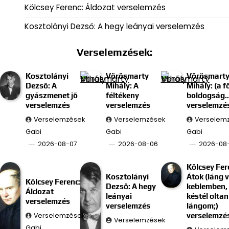
Kölcsey Ferenc: Áldozat verselemzés
Kosztolányi Dezső: A hegy leányai verselemzés
Verselemzések:
Kosztolányi
Vörösmarty
Vörösmart
Dezső: A
Mihály: A
Mihály: (a f
gyászmenet jő
féltékeny
boldogság
verselemzés
verselemzés
verselemzé
Verselemzések
Verselemzések
Verselem
Gabi
Gabi
Gabi
2026-08-07
2026-08-06
2026-08
Kölcsey Fer
Kosztolányi
Átok (láng 
Kölcsey Ferenc:
Dezső: A hegy
keblemben, 
Áldozat
leányai
késtél oltan
verselemzés
verselemzés
lángom;)
Verselemzések
verselemzé
Verselemzések
Gabi