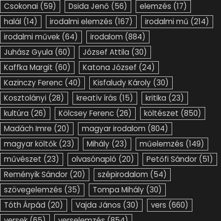
Csokonai
(59)
Dsida Jenő
(56)
elemzés
(17)
halál
(14)
irodalmi elemzés
(167)
irodalmi mű
(214)
irodalmi művek
(64)
irodalom
(884)
Juhász Gyula
(60)
József Attila
(30)
Kaffka Margit
(60)
Katona József
(24)
Kazinczy Ferenc
(40)
Kisfaludy Károly
(30)
Kosztolányi
(28)
kreatív írás
(15)
kritika
(23)
kultúra
(26)
Kölcsey Ferenc
(26)
költészet
(850)
Madách Imre
(20)
magyar irodalom
(804)
magyar költők
(23)
Mihály
(23)
műelemzés
(149)
művészet
(23)
olvasónapló
(20)
Petőfi Sándor
(51)
Reményik Sándor
(20)
szépirodalom
(54)
szövegelemzés
(35)
Tompa Mihály
(30)
Tóth Árpád
(20)
Vajda János
(30)
vers
(660)
versek
(65)
verselemzés
(854)