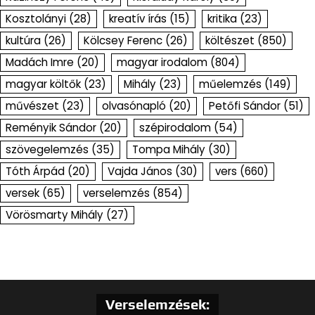
Kosztolányi
(28)
kreatív írás
(15)
kritika
(23)
kultúra
(26)
Kölcsey Ferenc
(26)
költészet
(850)
Madách Imre
(20)
magyar irodalom
(804)
magyar költők
(23)
Mihály
(23)
műelemzés
(149)
művészet
(23)
olvasónapló
(20)
Petőfi Sándor
(51)
Reményik Sándor
(20)
szépirodalom
(54)
szövegelemzés
(35)
Tompa Mihály
(30)
Tóth Árpád
(20)
Vajda János
(30)
vers
(660)
versek
(65)
verselemzés
(854)
Vörösmarty Mihály
(27)
Verselemzések: