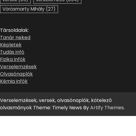
Vörösmarty Mihály
(27)
Társoldalak:
Tanár neked
Képletek
Tudás infó
Fizika infók
Verselemzések
Olvasónaplók
Kémia infók
Verselemzések, versek, olvasónaplók, kötelező
olvasmányok Theme: Timely News By
Artify Themes
.