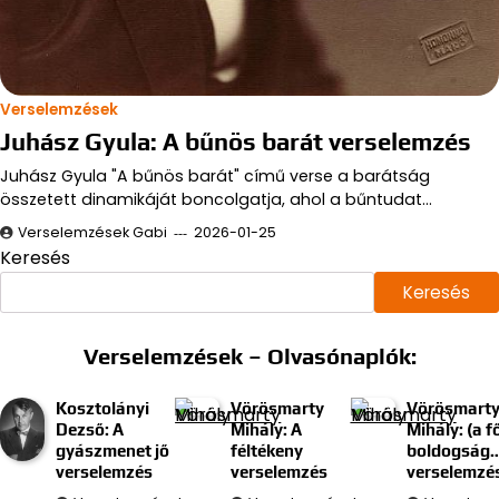
Verselemzések
Juhász Gyula: A bűnös barát verselemzés
Juhász Gyula "A bűnös barát" című verse a barátság
összetett dinamikáját boncolgatja, ahol a bűntudat…
Verselemzések Gabi
2026-01-25
Keresés
Keresés
Verselemzések – Olvasónaplók:
Kosztolányi
Vörösmarty
Vörösmart
Dezső: A
Mihály: A
Mihály: (a f
gyászmenet jő
féltékeny
boldogság
verselemzés
verselemzés
verselemzé