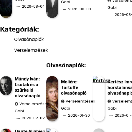
Verselem
Gabi
2026-08-04
Gabi
2026-08-03
2026-08
Kategóriák:
Olvasónaplók
Verselemzések
Olvasónaplók:
Mándy Iván:
Moliére:
Kertész Imr
Csutak és a
Tartuffe
Sorstalans
szürke ló
olvasónapló
olvasónapl
olvasónapló
Verselemzések
Verselem
Verselemzések
Gabi
Gabi
Gabi
2026-01-30
2026-01-
2026-02-02
Dante Alighieri –