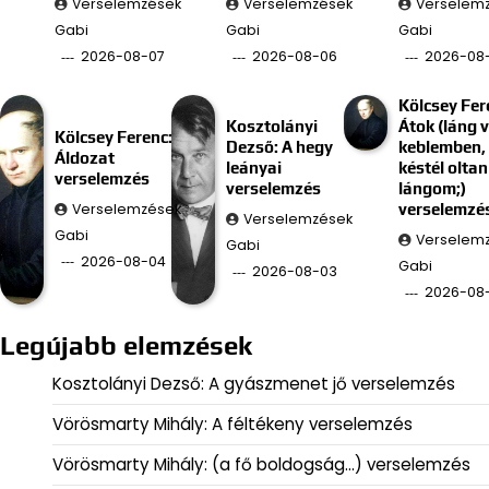
Verselemzések
Verselemzések
Verselem
Gabi
Gabi
Gabi
2026-08-07
2026-08-06
2026-08
Kölcsey Fer
Kosztolányi
Átok (láng 
Kölcsey Ferenc:
Dezső: A hegy
keblemben, 
Áldozat
leányai
késtél oltan
verselemzés
verselemzés
lángom;)
Verselemzések
verselemzé
Verselemzések
Gabi
Verselem
Gabi
2026-08-04
Gabi
2026-08-03
2026-08
Legújabb elemzések
Kosztolányi Dezső: A gyászmenet jő verselemzés
Vörösmarty Mihály: A féltékeny verselemzés
Vörösmarty Mihály: (a fő boldogság…) verselemzés