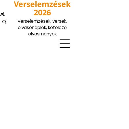
Verselemzések
Skip
to
2026
content
Verselemzések, versek,
olvasónaplók, kötelező
olvasmányok