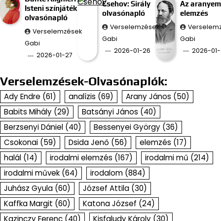
Csehov: Sirály
Az aranyem
Isteni színjáték
olvasónapló
elemzés
olvasónapló
Verselemzések
Verselem
Verselemzések
Gabi
Gabi
Gabi
2026-01-26
2026-01-
2026-01-27
Verselemzések-Olvasónaplók:
Ady Endre
(61)
analízis
(69)
Arany János
(50)
Babits Mihály
(29)
Batsányi János
(40)
Berzsenyi Dániel
(40)
Bessenyei György
(36)
Csokonai
(59)
Dsida Jenő
(56)
elemzés
(17)
halál
(14)
irodalmi elemzés
(167)
irodalmi mű
(214)
irodalmi művek
(64)
irodalom
(884)
Juhász Gyula
(60)
József Attila
(30)
Kaffka Margit
(60)
Katona József
(24)
Kazinczy Ferenc
(40)
Kisfaludy Károly
(30)