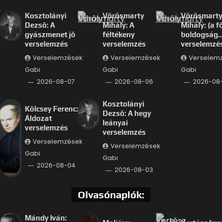
Kosztolányi
Vörösmarty
Vörösmart
Dezső: A
Mihály: A
Mihály: (a f
gyászmenet jő
féltékeny
boldogság
verselemzés
verselemzés
verselemzé
Verselemzések
Verselemzések
Verselem
Gabi
Gabi
Gabi
2026-08-07
2026-08-06
2026-08
Kosztolányi
Kölcsey Ferenc:
Dezső: A hegy
Áldozat
leányai
verselemzés
verselemzés
Verselemzések
Verselemzések
Gabi
Gabi
2026-08-04
2026-08-03
Olvasónaplók:
Mándy Iván: