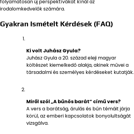
folyamatosan új perspektívákat kínál az
irodalomkedvelők számára.
Gyakran Ismételt Kérdések (FAQ)
Ki volt Juhász Gyula?
Juhász Gyula a 20. század eleji magyar
költészet kiemelkedő alakja, akinek művei a
társadalmi és személyes kérdéseket kutatják.
Miről szól „A bűnös barát” című vers?
A vers a barátság, árulás és bűn témáit járja
körül, az emberi kapcsolatok bonyolultságát
vizsgálva.