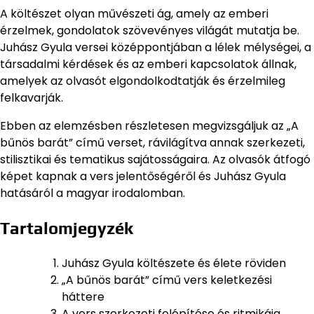
A költészet olyan művészeti ág, amely az emberi
érzelmek, gondolatok szövevényes világát mutatja be.
Juhász Gyula versei középpontjában a lélek mélységei, a
társadalmi kérdések és az emberi kapcsolatok állnak,
amelyek az olvasót elgondolkodtatják és érzelmileg
felkavarják.
Ebben az elemzésben részletesen megvizsgáljuk az „A
bűnös barát” című verset, rávilágítva annak szerkezeti,
stilisztikai és tematikus sajátosságaira. Az olvasók átfogó
képet kapnak a vers jelentőségéről és Juhász Gyula
hatásáról a magyar irodalomban.
Tartalomjegyzék
Juhász Gyula költészete és élete röviden
„A bűnös barát” című vers keletkezési
háttere
A vers szerkezeti felépítése és ritmikája