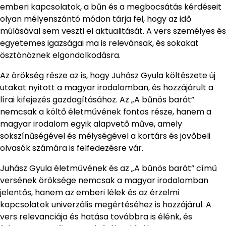
emberi kapcsolatok, a bűn és a megbocsátás kérdéseit
olyan mélyenszántó módon tárja fel, hogy az idő
múlásával sem veszti el aktualitását. A vers személyes és
egyetemes igazságai ma is relevánsak, és sokakat
ösztönöznek elgondolkodásra.
Az örökség része az is, hogy Juhász Gyula költészete új
utakat nyitott a magyar irodalomban, és hozzájárult a
lírai kifejezés gazdagításához. Az „A bűnös barát”
nemcsak a költő életművének fontos része, hanem a
magyar irodalom egyik alapvető műve, amely
sokszínűségével és mélységével a kortárs és jövőbeli
olvasók számára is felfedezésre vár.
Juhász Gyula életművének és az „A bűnös barát” című
versének öröksége nemcsak a magyar irodalomban
jelentős, hanem az emberi lélek és az érzelmi
kapcsolatok univerzális megértéséhez is hozzájárul. A
vers relevanciája és hatása továbbra is élénk, és