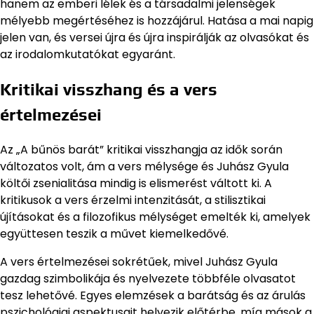
hanem az emberi lélek és a társadalmi jelenségek
mélyebb megértéséhez is hozzájárul. Hatása a mai napig
jelen van, és versei újra és újra inspirálják az olvasókat és
az irodalomkutatókat egyaránt.
Kritikai visszhang és a vers
értelmezései
Az „A bűnös barát” kritikai visszhangja az idők során
változatos volt, ám a vers mélysége és Juhász Gyula
költői zsenialitása mindig is elismerést váltott ki. A
kritikusok a vers érzelmi intenzitását, a stilisztikai
újításokat és a filozofikus mélységet emelték ki, amelyek
együttesen teszik a művet kiemelkedővé.
A vers értelmezései sokrétűek, mivel Juhász Gyula
gazdag szimbolikája és nyelvezete többféle olvasatot
tesz lehetővé. Egyes elemzések a barátság és az árulás
pszichológiai aspektusait helyezik előtérbe, míg mások a