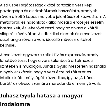
A stílusbeli sajátosságok közé tartozik a vers képi
gazdagsága és a szimbólumok használata, amelyek
révén a költő képes mélyebb jelentéseket közvetíteni. A
metaforák és hasonlatok alkalmazása erőteljes érzelmi
hatást kelt, és lehetővé teszi, hogy az olvasó a költői
világ részévé váljon. A stilisztikai elemek és a nyelvezet
összhangja révén a vers időtálló művészi értéket
képvisel.
A nyelvezet egyszerre reflektív és expresszív, amely
lehetővé teszi, hogy a vers különböző értelmezési
szinteken is működjön. Juhász Gyula mesterien használja
a nyelv eszközeit, hogy a vers érzelmi töltetét és
intellektuális mélységét közvetítse, így az „A bűnös
barát” az olvasó számára maradandó élménnyé válik.
Juhász Gyula hatása a magyar
irodalomra