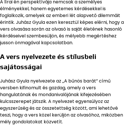
A lírai én perspektívája nemcsak a személyes
élményekkel, hanem egyetemes kérdésekkel is
foglalkozik, amelyek az emberi lét alapvető dilemmáit
érintik. Juhász Gyula ezen keresztül képes elérni, hogy a
vers olvasása során az olvasó is saját életének hasonló
kérdéseivel szembesüljön, és mélyebb megértéshez
jusson önmagával kapcsolatban.
A vers nyelvezete és stílusbeli
sajátosságai
Juhász Gyula nyelvezete az „A bűnös barát” című
versben kifinomult és gazdag, amely a vers
hangulatának és mondanivalójának kifejezésében
kulcsszerepet játszik. A nyelvezet egyensúlyoz az
egyszerűség és az összetettség között, ami lehetővé
teszi, hogy a vers közel kerüljön az olvasóhoz, miközben
mély gondolatokat közvetít.