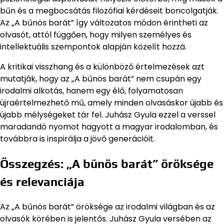
bűn és a megbocsátás filozófiai kérdéseit boncolgatják.
Az „A bűnös barát” így változatos módon érintheti az
olvasót, attól függően, hogy milyen személyes és
intellektuális szempontok alapján közelít hozzá.
A kritikai visszhang és a különböző értelmezések azt
mutatják, hogy az „A bűnös barát” nem csupán egy
irodalmi alkotás, hanem egy élő, folyamatosan
újraértelmezhető mű, amely minden olvasáskor újabb és
újabb mélységeket tár fel. Juhász Gyula ezzel a verssel
maradandó nyomot hagyott a magyar irodalomban, és
továbbra is inspirálja a jövő generációit.
Összegzés: „A bűnös barát” öröksége
és relevanciája
Az „A bűnös barát” öröksége az irodalmi világban és az
olvasók körében is jelentős. Juhász Gyula versében az