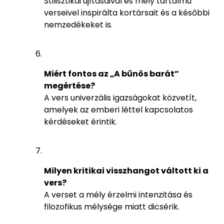
Stilisztikai újításaival és mély tartalmú
verseivel inspirálta kortársait és a későbbi
nemzedékeket is.
Miért fontos az „A bűnös barát”
megértése?
A vers univerzális igazságokat közvetít,
amelyek az emberi léttel kapcsolatos
kérdéseket érintik.
Milyen kritikai visszhangot váltott ki a
vers?
A verset a mély érzelmi intenzitása és
filozofikus mélysége miatt dicsérik.