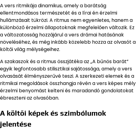
A vers ritmikája dinamikus, amely a barátság
ellentmondásos természetét és a lírai én érzelmi
hullámzásait tükrözi. A ritmus nem egyenletes, hanem a
különböző érzelmi állapotoknak megfelelően változik. Ez
a változatosság hozzájárul a vers drámai hatásának
növeléséhez, és még inkább közelebb hozza az olvasót a
költői világ mélységeihez.
A szakaszok és a ritmus összjátéka az „A bűnös barát”
egyik legfontosabb stilisztikai sajátossága, amely a vers
olvasását élményszerűvé teszi. A szerkezeti elemek és a
ritmikai megoldások összhangja révén a vers képes mély
érzelmi benyomást kelteni és maradandó gondolatokat
ébreszteni az olvasóban.
A költői képek és szimbólumok
jelentése