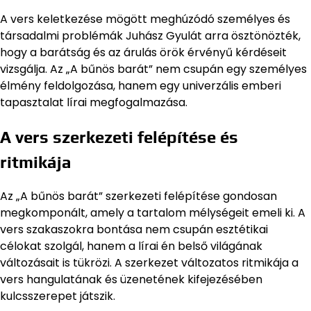
A vers keletkezése mögött meghúzódó személyes és
társadalmi problémák Juhász Gyulát arra ösztönözték,
hogy a barátság és az árulás örök érvényű kérdéseit
vizsgálja. Az „A bűnös barát” nem csupán egy személyes
élmény feldolgozása, hanem egy univerzális emberi
tapasztalat lírai megfogalmazása.
A vers szerkezeti felépítése és
ritmikája
Az „A bűnös barát” szerkezeti felépítése gondosan
megkomponált, amely a tartalom mélységeit emeli ki. A
vers szakaszokra bontása nem csupán esztétikai
célokat szolgál, hanem a lírai én belső világának
változásait is tükrözi. A szerkezet változatos ritmikája a
vers hangulatának és üzenetének kifejezésében
kulcsszerepet játszik.