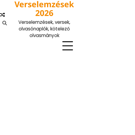
Verselemzések
Skip
to
2026
content
Verselemzések, versek,
olvasónaplók, kötelező
olvasmányok