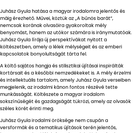
Juhász Gyula hatása a magyar irodalomra jelentős és
máig érezhető. Művei, köztük az „A bűnös barát”,
nemcsak korának olvasóira gyakoroltak mély
benyomást, hanem az utókor számára is iránymutatóak.
Juhász Gyula lírája új perspektívákat nyitott a
költészetben, amely a lélek mélységeit és az emberi
kapcsolatok bonyolultságát tárta fel.
A költő sajátos hangja és stilisztikai újításai inspirálták
kortársait és a későbbi nemzedékeket is. A mély érzelmi
és intellektuális tartalom, amely Juhász Gyula verseiben
megjelenik, az irodalmi kánon fontos részévé tette
munkásságát. Költészete a magyar irodalom
sokszínűségét és gazdagságát tükrözi, amely az olvasók
széles körét érinti meg.
Juhász Gyula irodalmi öröksége nem csupán a
versformák és a tematikus újítások terén jelentős,