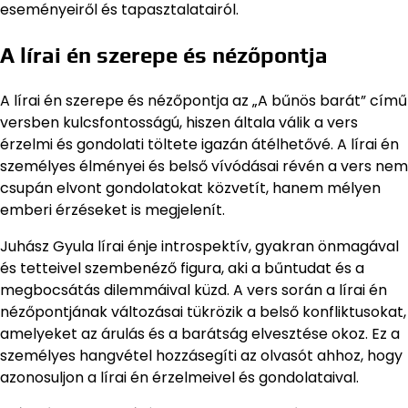
eseményeiről és tapasztalatairól.
A lírai én szerepe és nézőpontja
A lírai én szerepe és nézőpontja az „A bűnös barát” című
versben kulcsfontosságú, hiszen általa válik a vers
érzelmi és gondolati töltete igazán átélhetővé. A lírai én
személyes élményei és belső vívódásai révén a vers nem
csupán elvont gondolatokat közvetít, hanem mélyen
emberi érzéseket is megjelenít.
Juhász Gyula lírai énje introspektív, gyakran önmagával
és tetteivel szembenéző figura, aki a bűntudat és a
megbocsátás dilemmáival küzd. A vers során a lírai én
nézőpontjának változásai tükrözik a belső konfliktusokat,
amelyeket az árulás és a barátság elvesztése okoz. Ez a
személyes hangvétel hozzásegíti az olvasót ahhoz, hogy
azonosuljon a lírai én érzelmeivel és gondolataival.