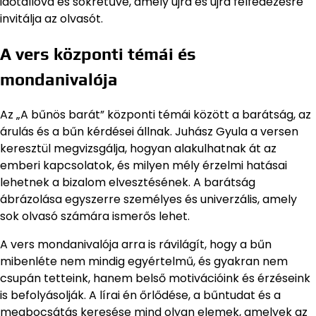
időtállóvá és sokrétűvé, amely újra és újra felfedezésre
invitálja az olvasót.
A vers központi témái és
mondanivalója
Az „A bűnös barát” központi témái között a barátság, az
árulás és a bűn kérdései állnak. Juhász Gyula a versen
keresztül megvizsgálja, hogyan alakulhatnak át az
emberi kapcsolatok, és milyen mély érzelmi hatásai
lehetnek a bizalom elvesztésének. A barátság
ábrázolása egyszerre személyes és univerzális, amely
sok olvasó számára ismerős lehet.
A vers mondanivalója arra is rávilágít, hogy a bűn
mibenléte nem mindig egyértelmű, és gyakran nem
csupán tetteink, hanem belső motivációink és érzéseink
is befolyásolják. A lírai én őrlődése, a bűntudat és a
megbocsátás keresése mind olyan elemek, amelyek az