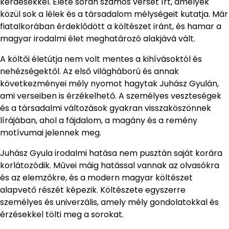
kérdésekkel. Élete során számos verset írt, amelyek
közül sok a lélek és a társadalom mélységeit kutatja. Már
fiatalkorában érdeklődött a költészet iránt, és hamar a
magyar irodalmi élet meghatározó alakjává vált.
A költői életútja nem volt mentes a kihívásoktól és
nehézségektől. Az első világháború és annak
következményei mély nyomot hagytak Juhász Gyulán,
ami verseiben is érzékelhető. A személyes veszteségek
és a társadalmi változások gyakran visszaköszönnek
lírájában, ahol a fájdalom, a magány és a remény
motívumai jelennek meg.
Juhász Gyula irodalmi hatása nem pusztán saját korára
korlátozódik. Művei máig hatással vannak az olvasókra
és az elemzőkre, és a modern magyar költészet
alapvető részét képezik. Költészete egyszerre
személyes és univerzális, amely mély gondolatokkal és
érzésekkel tölti meg a sorokat.