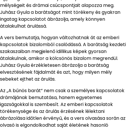
mélységeit és drámai csúcspontjait alapozza meg.
Juhász Gyula a barátságot mint törékeny és gyakran
ingatag kapcsolatot ábrázolja, amely könnyen
átalakulhat árulássá.
A vers bemutatja, hogyan változhatnak át az emberi
kapcsolatok bizalomból csalódássá. A barátság kezdeti
szakaszaiban megjelenő idillikus képek gyorsan
átalakulnak, amikor a kölcsönös bizalom megrendül.
Juhász Gyula érzékletesen ábrázolja a barátság
elvesztésének fájdalmát és azt, hogy milyen mély
sebeket ejthet az árulás.
Az „A bűnös barát” nem csak a személyes kapcsolatok
drámájának bemutatása, hanem egyetemes
igazságokkal is szembesít. Az emberi kapcsolatok
törékenysége és az árulás érzésének lélektani
ábrázolása időtlen érvényű, és a vers olvasása során az
olvasó is elgondolkodhat saját életének hasonló