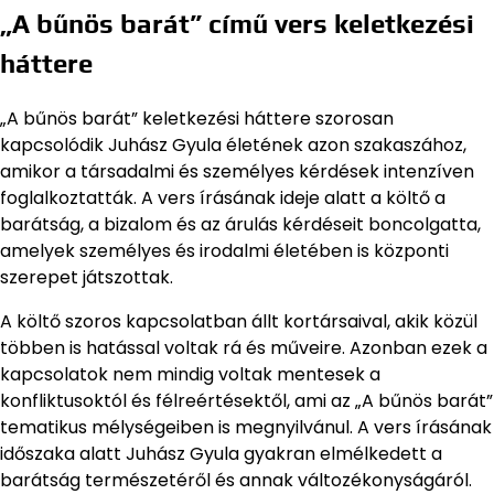
„A bűnös barát” című vers keletkezési
háttere
„A bűnös barát” keletkezési háttere szorosan
kapcsolódik Juhász Gyula életének azon szakaszához,
amikor a társadalmi és személyes kérdések intenzíven
foglalkoztatták. A vers írásának ideje alatt a költő a
barátság, a bizalom és az árulás kérdéseit boncolgatta,
amelyek személyes és irodalmi életében is központi
szerepet játszottak.
A költő szoros kapcsolatban állt kortársaival, akik közül
többen is hatással voltak rá és műveire. Azonban ezek a
kapcsolatok nem mindig voltak mentesek a
konfliktusoktól és félreértésektől, ami az „A bűnös barát”
tematikus mélységeiben is megnyilvánul. A vers írásának
időszaka alatt Juhász Gyula gyakran elmélkedett a
barátság természetéről és annak változékonyságáról.