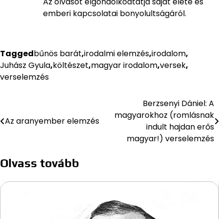
Az olvasót elgondolkodtatja saját élete és
emberi kapcsolatai bonyolultságáról.
Tagged
bűnös barát
,
irodalmi elemzés
,
irodalom
,
Juhász Gyula
,
költészet
,
magyar irodalom
,
versek
,
verselemzés
Berzsenyi Dániel: A
Bejegyzés
magyarokhoz (romlásnak
Az aranyember elemzés
navigáció
indult hajdan erős
magyar!) verselemzés
Olvass tovább