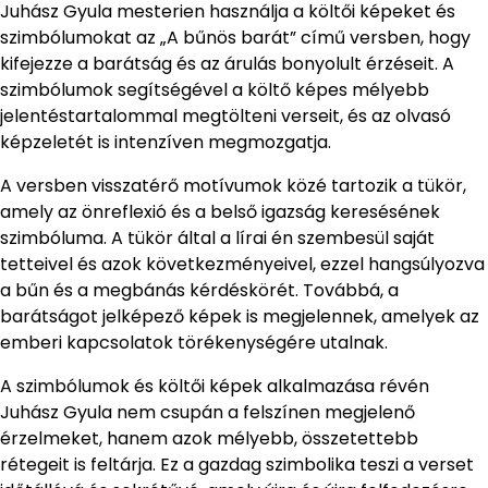
Juhász Gyula mesterien használja a költői képeket és
szimbólumokat az „A bűnös barát” című versben, hogy
kifejezze a barátság és az árulás bonyolult érzéseit. A
szimbólumok segítségével a költő képes mélyebb
jelentéstartalommal megtölteni verseit, és az olvasó
képzeletét is intenzíven megmozgatja.
A versben visszatérő motívumok közé tartozik a tükör,
amely az önreflexió és a belső igazság keresésének
szimbóluma. A tükör által a lírai én szembesül saját
tetteivel és azok következményeivel, ezzel hangsúlyozva
a bűn és a megbánás kérdéskörét. Továbbá, a
barátságot jelképező képek is megjelennek, amelyek az
emberi kapcsolatok törékenységére utalnak.
A szimbólumok és költői képek alkalmazása révén
Juhász Gyula nem csupán a felszínen megjelenő
érzelmeket, hanem azok mélyebb, összetettebb
rétegeit is feltárja. Ez a gazdag szimbolika teszi a verset