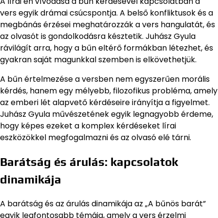
A lírai én vívódása a bűn kérdésével kapcsolatban a
vers egyik drámai csúcspontja. A belső konfliktusok és a
megbánás érzései meghatározzák a vers hangulatát, és
az olvasót is gondolkodásra késztetik. Juhász Gyula
rávilágít arra, hogy a bűn eltérő formákban létezhet, és
gyakran saját magunkkal szemben is elkövethetjük.
A bűn értelmezése a versben nem egyszerűen morális
kérdés, hanem egy mélyebb, filozofikus probléma, amely
az emberi lét alapvető kérdéseire irányítja a figyelmet.
Juhász Gyula művészetének egyik legnagyobb érdeme,
hogy képes ezeket a komplex kérdéseket lírai
eszközökkel megfogalmazni és az olvasó elé tárni.
Barátság és árulás: kapcsolatok
dinamikája
A barátság és az árulás dinamikája az „A bűnös barát”
egyik legfontosabb témája, amely a vers érzelmi