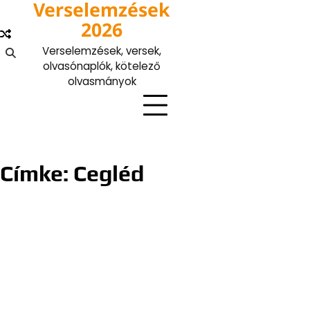
Verselemzések
Skip
to
2026
content
Verselemzések, versek,
olvasónaplók, kötelező
olvasmányok
Címke:
Cegléd