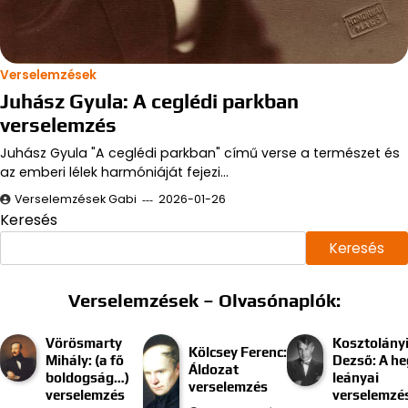
Verselemzések
Juhász Gyula: A ceglédi parkban
verselemzés
Juhász Gyula "A ceglédi parkban" című verse a természet és
az emberi lélek harmóniáját fejezi…
Verselemzések Gabi
2026-01-26
Keresés
Keresés
Verselemzések – Olvasónaplók:
Vörösmarty
Kosztolány
Kölcsey Ferenc:
Mihály: (a fő
Dezső: A he
Áldozat
boldogság…)
leányai
verselemzés
verselemzés
verselemzé