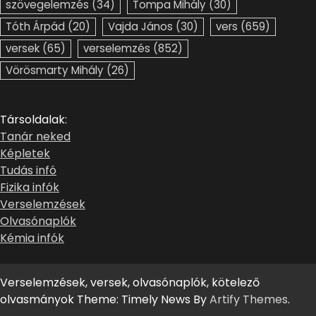
szövegelemzés
(34)
Tompa Mihály
(30)
Tóth Árpád
(20)
Vajda János
(30)
vers
(659)
versek
(65)
verselemzés
(852)
Vörösmarty Mihály
(26)
Társoldalak:
Tanár neked
Képletek
Tudás infó
Fizika infók
Verselemzések
Olvasónaplók
Kémia infók
Verselemzések, versek, olvasónaplók, kötelező
olvasmányok Theme: Timely News By
Artify Themes
.