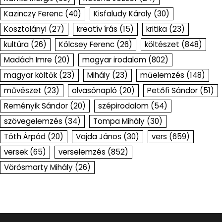
Kazinczy Ferenc
(40)
Kisfaludy Károly
(30)
Kosztolányi
(27)
kreatív írás
(15)
kritika
(23)
kultúra
(26)
Kölcsey Ferenc
(26)
költészet
(848)
Madách Imre
(20)
magyar irodalom
(802)
magyar költők
(23)
Mihály
(23)
műelemzés
(148)
művészet
(23)
olvasónapló
(20)
Petőfi Sándor
(51)
Reményik Sándor
(20)
szépirodalom
(54)
szövegelemzés
(34)
Tompa Mihály
(30)
Tóth Árpád
(20)
Vajda János
(30)
vers
(659)
versek
(65)
verselemzés
(852)
Vörösmarty Mihály
(26)