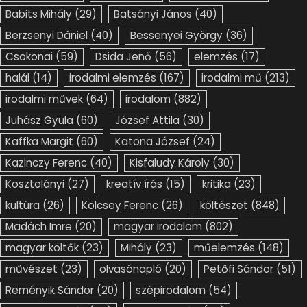
Babits Mihály
(29)
Batsányi János
(40)
Berzsenyi Dániel
(40)
Bessenyei György
(36)
Csokonai
(59)
Dsida Jenő
(56)
elemzés
(17)
halál
(14)
irodalmi elemzés
(167)
irodalmi mű
(213)
irodalmi művek
(64)
irodalom
(882)
Juhász Gyula
(60)
József Attila
(30)
Kaffka Margit
(60)
Katona József
(24)
Kazinczy Ferenc
(40)
Kisfaludy Károly
(30)
Kosztolányi
(27)
kreatív írás
(15)
kritika
(23)
kultúra
(26)
Kölcsey Ferenc
(26)
költészet
(848)
Madách Imre
(20)
magyar irodalom
(802)
magyar költők
(23)
Mihály
(23)
műelemzés
(148)
művészet
(23)
olvasónapló
(20)
Petőfi Sándor
(51)
Reményik Sándor
(20)
szépirodalom
(54)