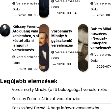
Verselemzések
Verselemzések
Verselem
Gabi
Gabi
Gabi
2026-08-04
2026-08-05
2026-08
Kölcsey Ferenc:
Babits Mihá
Átok (láng vala
Vörösmarty
húszéves
keblemben, s ah
Mihály: A
»Nyugat«
késtél oltani
gyászkendő
ünnepére
lángom;)
verselemzés
verselemzé
verselemzés
Verselemzések
Verselem
Verselemzések
Gabi
Gabi
Gabi
2026-08-01
2026-07-
2026-08-02
Legújabb elemzések
Vörösmarty Mihály: (a fő boldogság…) verselemzés
Kölcsey Ferenc: Áldozat verselemzés
Kosztolányi Dezső: A hegy leányai verselemzés