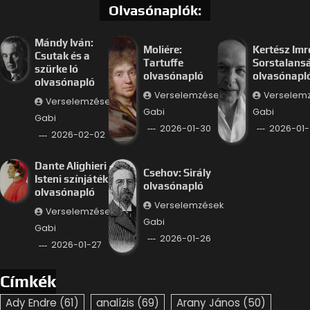
Olvasónaplók:
Mándy Iván:
Moliére:
Kertész Imr
Csutak és a
Tartuffe
Sorstalans
szürke ló
olvasónapló
olvasónapl
olvasónapló
Verselemzések
Verselem
Verselemzések
Gabi
Gabi
Gabi
2026-01-30
2026-01-
2026-02-02
Dante Alighieri –
Csehov: Sirály
Isteni színjáték
olvasónapló
olvasónapló
Verselemzések
Verselemzések
Gabi
Gabi
2026-01-26
2026-01-27
Címkék
Ady Endre
(61)
analízis
(69)
Arany János
(50)