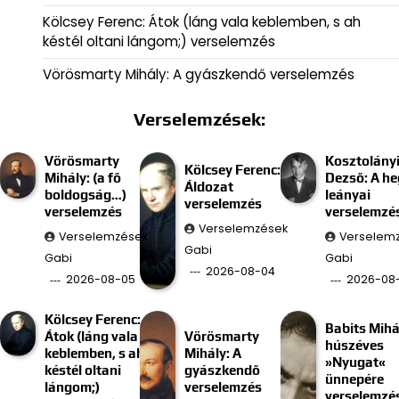
Kölcsey Ferenc: Átok (láng vala keblemben, s ah
késtél oltani lángom;) verselemzés
Vörösmarty Mihály: A gyászkendő verselemzés
Verselemzések:
Vörösmarty
Kosztolány
Kölcsey Ferenc:
Mihály: (a fő
Dezső: A he
Áldozat
boldogság…)
leányai
verselemzés
verselemzés
verselemzé
Verselemzések
Verselemzések
Verselem
Gabi
Gabi
Gabi
2026-08-04
2026-08-05
2026-08
Kölcsey Ferenc:
Babits Mihá
Átok (láng vala
Vörösmarty
húszéves
keblemben, s ah
Mihály: A
»Nyugat«
késtél oltani
gyászkendő
ünnepére
lángom;)
verselemzés
verselemzé