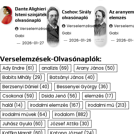
Dante Alighieri –
Csehov: Sirály
Az aranyem
Isteni színjáték
olvasónapló
elemzés
olvasónapló
Verselemzések
Verselem
Verselemzések
Gabi
Gabi
Gabi
2026-01-26
2026-01-
2026-01-27
Verselemzések-Olvasónaplók:
Ady Endre
(61)
analízis
(69)
Arany János
(50)
Babits Mihály
(29)
Batsányi János
(40)
Berzsenyi Dániel
(40)
Bessenyei György
(36)
Csokonai
(59)
Dsida Jenő
(56)
elemzés
(17)
halál
(14)
irodalmi elemzés
(167)
irodalmi mű
(213)
irodalmi művek
(64)
irodalom
(882)
Juhász Gyula
(60)
József Attila
(30)
Kaffka Margit
(60)
Katona József
(24)