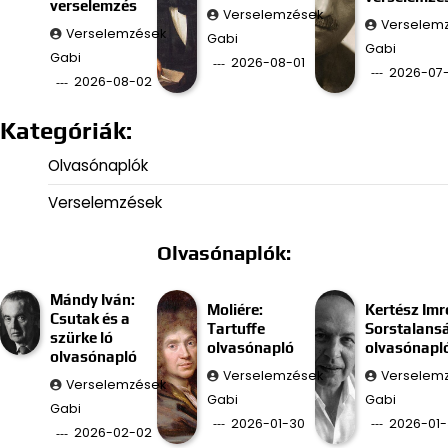
verselemzés
Verselemzések
Verselem
Verselemzések
Gabi
Gabi
Gabi
2026-08-01
2026-07-
2026-08-02
Kategóriák:
Olvasónaplók
Verselemzések
Olvasónaplók:
Mándy Iván:
Moliére:
Kertész Imr
Csutak és a
Tartuffe
Sorstalans
szürke ló
olvasónapló
olvasónapl
olvasónapló
Verselemzések
Verselem
Verselemzések
Gabi
Gabi
Gabi
2026-01-30
2026-01-
2026-02-02