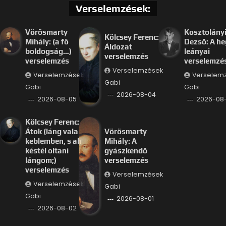
Verselemzések:
Vörösmarty
Kosztolány
Kölcsey Ferenc:
Mihály: (a fő
Dezső: A he
Áldozat
boldogság…)
leányai
verselemzés
verselemzés
verselemzé
Verselemzések
Verselemzések
Verselem
Gabi
Gabi
Gabi
2026-08-04
2026-08-05
2026-08
Kölcsey Ferenc:
Átok (láng vala
Vörösmarty
keblemben, s ah
Mihály: A
késtél oltani
gyászkendő
lángom;)
verselemzés
verselemzés
Verselemzések
Verselemzések
Gabi
Gabi
2026-08-01
2026-08-02