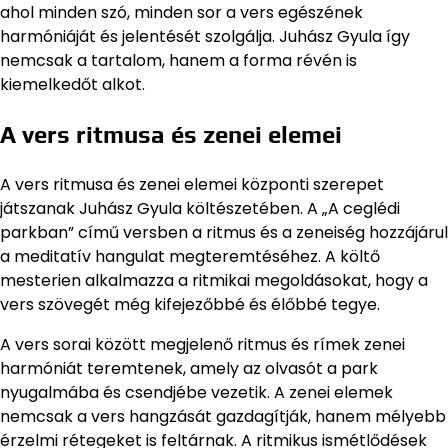
ahol minden szó, minden sor a vers egészének
harmóniáját és jelentését szolgálja. Juhász Gyula így
nemcsak a tartalom, hanem a forma révén is
kiemelkedőt alkot.
A vers ritmusa és zenei elemei
A vers ritmusa és zenei elemei központi szerepet
játszanak Juhász Gyula költészetében. A „A ceglédi
parkban” című versben a ritmus és a zeneiség hozzájárul
a meditatív hangulat megteremtéséhez. A költő
mesterien alkalmazza a ritmikai megoldásokat, hogy a
vers szövegét még kifejezőbbé és élőbbé tegye.
A vers sorai között megjelenő ritmus és rímek zenei
harmóniát teremtenek, amely az olvasót a park
nyugalmába és csendjébe vezetik. A zenei elemek
nemcsak a vers hangzását gazdagítják, hanem mélyebb
érzelmi rétegeket is feltárnak. A ritmikus ismétlődések