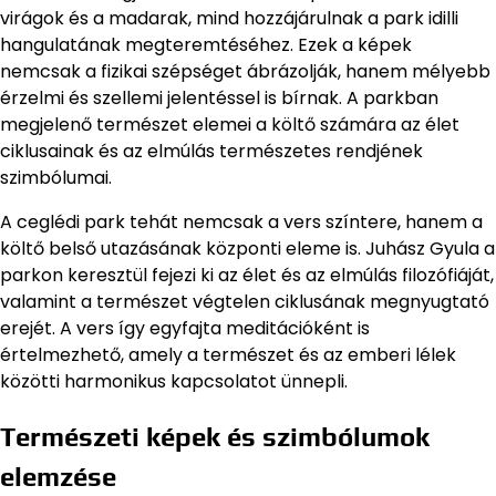
virágok és a madarak, mind hozzájárulnak a park idilli
hangulatának megteremtéséhez. Ezek a képek
nemcsak a fizikai szépséget ábrázolják, hanem mélyebb
érzelmi és szellemi jelentéssel is bírnak. A parkban
megjelenő természet elemei a költő számára az élet
ciklusainak és az elmúlás természetes rendjének
szimbólumai.
A ceglédi park tehát nemcsak a vers színtere, hanem a
költő belső utazásának központi eleme is. Juhász Gyula a
parkon keresztül fejezi ki az élet és az elmúlás filozófiáját,
valamint a természet végtelen ciklusának megnyugtató
erejét. A vers így egyfajta meditációként is
értelmezhető, amely a természet és az emberi lélek
közötti harmonikus kapcsolatot ünnepli.
Természeti képek és szimbólumok
elemzése