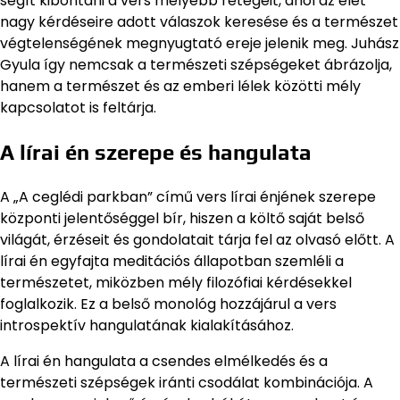
segít kibontani a vers mélyebb rétegeit, ahol az élet
nagy kérdéseire adott válaszok keresése és a természet
végtelenségének megnyugtató ereje jelenik meg. Juhász
Gyula így nemcsak a természeti szépségeket ábrázolja,
hanem a természet és az emberi lélek közötti mély
kapcsolatot is feltárja.
A lírai én szerepe és hangulata
A „A ceglédi parkban” című vers lírai énjének szerepe
központi jelentőséggel bír, hiszen a költő saját belső
világát, érzéseit és gondolatait tárja fel az olvasó előtt. A
lírai én egyfajta meditációs állapotban szemléli a
természetet, miközben mély filozófiai kérdésekkel
foglalkozik. Ez a belső monológ hozzájárul a vers
introspektív hangulatának kialakításához.
A lírai én hangulata a csendes elmélkedés és a
természeti szépségek iránti csodálat kombinációja. A