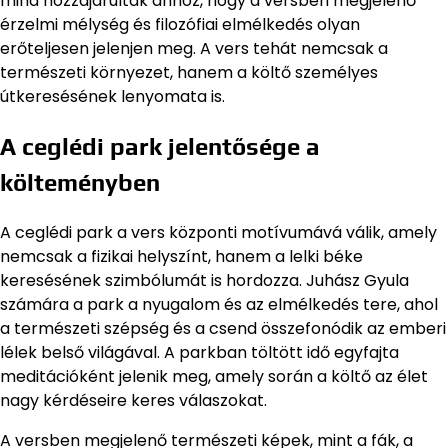
mind hozzájárultak ahhoz, hogy a versben megjelenő
érzelmi mélység és filozófiai elmélkedés olyan
erőteljesen jelenjen meg. A vers tehát nemcsak a
természeti környezet, hanem a költő személyes
útkeresésének lenyomata is.
A ceglédi park jelentősége a
költeményben
A ceglédi park a vers központi motívumává válik, amely
nemcsak a fizikai helyszínt, hanem a lelki béke
keresésének szimbólumát is hordozza. Juhász Gyula
számára a park a nyugalom és az elmélkedés tere, ahol
a természeti szépség és a csend összefonódik az emberi
lélek belső világával. A parkban töltött idő egyfajta
meditációként jelenik meg, amely során a költő az élet
nagy kérdéseire keres válaszokat.
A versben megjelenő természeti képek, mint a fák, a