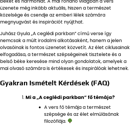
békét és harmóniát. A mai rohanó világban a vers
üzenete még inkább aktuális, hiszen a természet
közelsége és csendje az emberi lélek számára
megnyugvást és inspirációt nyújthat.
Juhász Gyula „A ceglédi parkban” című verse így
nemcsak a múlt irodalmi alkotásaként, hanem a jelen
olvasóinak is fontos üzenetet közvetít. Az élet ciklusainak
elfogadása, a természet szépségeinek tisztelete és a
belső béke keresése mind olyan gondolatok, amelyek a
mai olvasó számára is értékesek és inspirálóak lehetnek.
Gyakran Ismételt Kérdések (FAQ)
Mi a „A ceglédi parkban” fő témája?
A vers fő témája a természet
szépsége és az élet elmúlásának
filozófiája.