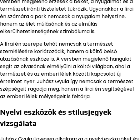
versben megjelenő érzések a békét, a nyugalmat és a
természet iránti tiszteletet tükrözik. Ugyanakkor a lírai
én számára a park nemcsak a nyugalom helyszíne,
hanem az élet múlásának és az elmúlás
elkerülhetetlenségének szimbóluma is.
A lírai én szerepe tehát nemcsak a természet
szemlélésére korlátozódik, hanem a költő belső
utazásának eszköze is. A versben megjelenő hangulat
segít az olvasónak elmélyülni a költői világban, ahol a
természet és az emberi lélek közötti kapcsolat új
értelmet nyer. Juhász Gyula így nemcsak a természet
szépségeit ragadja meg, hanem a lírai én segítségével
az emberi lélek mélységeit is feltárja.
Nyelvi eszközök és stílusjegyek
vizsgálata
Juhász Gyula ügyesen alkalmazza a nyelvi eszközöket és