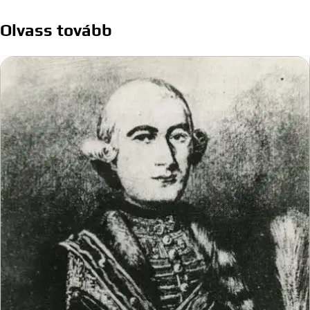
navigáció
Olvass tovább