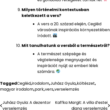
Milyen történelmi kontextusban
keletkezett a vers?
A vers a 20. század elején, Cegléd
városának inspirációs környezetében
íródott.
Mit tanulhatunk a versből a természetről?
A természet szépsége és
végtelensége megnyugvást és
inspirációt nyújt az emberi lélek
számára.
Tagged
Cegléd
,
irodalom
,
Juhász Gyula
,
költészet
,
magyar irodalom
,
park
,
vers
,
verselemzés
Juhász Gyula: A dezentor
Kaffka Margit: A villa d’estei
Bejegyzés
verselemzés
diana verselemzés