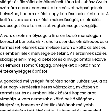
világát és filozófiai elmélkedéseit tárja fel. Juhász Gyula
számára a park nemcsak a természet szépségeinek
helyszíne, hanem az élet nagy kérdéseinek színtere is. A
költő a vers során az élet mulandóságát, az elmúlás
szépségét és a természet végtelenségét vizsgálja.
A vers érzelmi mélysége a lírai én belső monológján
keresztül bontakozik ki, ahol a csendes elmélkedés és a
természeti elemek szemlélése során a költő az élet és
az emberi lélek mélységeibe tekint. Az érzelmek széles
skálája jelenik meg, a békétől és a nyugalomtól kezdve
az elmúlás szomorúságáig, amelyeket a költő finom
érzékenységgel ábrázol.
A gondolati mélységek feltárása során Juhász Gyula az
élet nagy kérdéseire keres válaszokat, miközben a
természet és az emberi lélek közötti kapcsolatot
vizsgálja. A vers nemcsak a költő belső világának
kifejezése, hanem az élet filozófiájának mélyebb
megértésére tett kísérlet is. Az érzelmi és gondolati