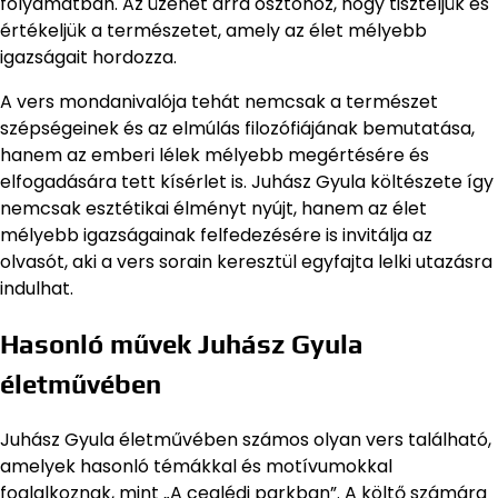
folyamatban. Az üzenet arra ösztönöz, hogy tiszteljük és
értékeljük a természetet, amely az élet mélyebb
igazságait hordozza.
A vers mondanivalója tehát nemcsak a természet
szépségeinek és az elmúlás filozófiájának bemutatása,
hanem az emberi lélek mélyebb megértésére és
elfogadására tett kísérlet is. Juhász Gyula költészete így
nemcsak esztétikai élményt nyújt, hanem az élet
mélyebb igazságainak felfedezésére is invitálja az
olvasót, aki a vers sorain keresztül egyfajta lelki utazásra
indulhat.
Hasonló művek Juhász Gyula
életművében
Juhász Gyula életművében számos olyan vers található,
amelyek hasonló témákkal és motívumokkal
foglalkoznak, mint „A ceglédi parkban”. A költő számára