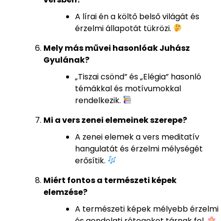
A lírai én a költő belső világát és
érzelmi állapotát tükrözi.
Mely más művei hasonlóak Juhász
Gyulának?
„Tiszai csönd” és „Elégia” hasonló
témákkal és motívumokkal
rendelkezik.
Mi a vers zenei elemeinek szerepe?
A zenei elemek a vers meditatív
hangulatát és érzelmi mélységét
erősítik.
Miért fontos a természeti képek
elemzése?
A természeti képek mélyebb érzelmi
és gondolati rétegeket tárnak fel.