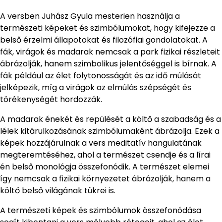
A versben Juhász Gyula mesterien használja a
természeti képeket és szimbólumokat, hogy kifejezze a
belső érzelmi állapotokat és filozófiai gondolatokat. A
fák, virágok és madarak nemcsak a park fizikai részleteit
ábrázolják, hanem szimbolikus jelentőséggel is bírnak. A
fák például az élet folytonosságát és az idő múlását
jelképezik, míg a virágok az elmúlás szépségét és
törékenységét hordozzák.
A madarak énekét és repülését a költő a szabadság és a
lélek kitárulkozásának szimbólumaként ábrázolja. Ezek a
képek hozzájárulnak a vers meditatív hangulatának
megteremtéséhez, ahol a természet csendje és a lírai
én belső monológja összefonódik. A természet elemei
így nemcsak a fizikai környezetet ábrázolják, hanem a
költő belső világának tükrei is.
A természeti képek és szimbólumok összefonódása