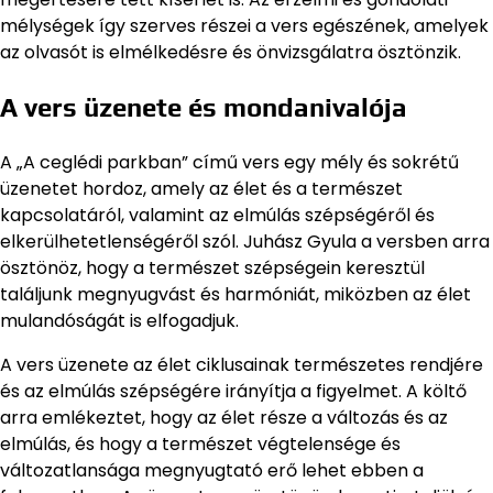
mélységek így szerves részei a vers egészének, amelyek
az olvasót is elmélkedésre és önvizsgálatra ösztönzik.
A vers üzenete és mondanivalója
A „A ceglédi parkban” című vers egy mély és sokrétű
üzenetet hordoz, amely az élet és a természet
kapcsolatáról, valamint az elmúlás szépségéről és
elkerülhetetlenségéről szól. Juhász Gyula a versben arra
ösztönöz, hogy a természet szépségein keresztül
találjunk megnyugvást és harmóniát, miközben az élet
mulandóságát is elfogadjuk.
A vers üzenete az élet ciklusainak természetes rendjére
és az elmúlás szépségére irányítja a figyelmet. A költő
arra emlékeztet, hogy az élet része a változás és az
elmúlás, és hogy a természet végtelensége és
változatlansága megnyugtató erő lehet ebben a