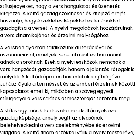
stílusjegyeket, hogy a vers hangulatát és üzenetét
kifejezze. A költő gazdag szókincsét és kifejező erejét
használja, hogy érzékletes képekkel és leírásokkal
gazdagítsa a verset. A nyelvi megoldások hozzájárulnak
a vers dinamikájához és érzelmi mélységéhez.
A versben gyakran találkozunk alliterációval és
aszonanciával, amelyek zenei ritmust és harmóniát
adnak a soroknak. Ezek a nyelvi eszközök nemcsak a
vers hangzását gazdagítják, hanem a jelentés rétegeit is
mélyítik. A költői képek és hasonlatok segítségével
Juhász Gyula a természet és az emberi érzelmek közötti
kapcsolatot emeli ki, miközben a szöveg egyedi
stílusjegyei a vers sajátos atmoszféráját teremtik meg.
A stílus egy másik fontos eleme a költői nyelvezet
gazdag képisége, amely segít az olvasónak
belehelyezkedni a vers cselekményébe és érzelmi
világába. A költő finom érzékkel válik a nyelv mesterévé,