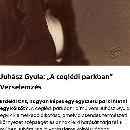
Juhász Gyula: „A ceglédi parkban”
Verselemzés
Érdekli Önt, hogyan képes egy egyszerű park ihletni
egy költőt?
„A ceglédi parkban” című vers Juhász Gyula
egyik kiemelkedő alkotása, amely a csendes természeti
környezet szépségét és annak lelki hatását tárja fel. E
műben Juhász Gyula varázslatos költői világába