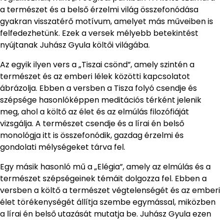
a természet és a belső érzelmi világ összefonódása
gyakran visszatérő motívum, amelyet más műveiben is
felfedezhetünk. Ezek a versek mélyebb betekintést
nyújtanak Juhász Gyula költői világába.
Az egyik ilyen vers a „Tiszai csönd”, amely szintén a
természet és az emberi lélek közötti kapcsolatot
ábrázolja. Ebben a versben a Tisza folyó csendje és
szépsége hasonlóképpen meditációs térként jelenik
meg, ahol a költő az élet és az elmúlás filozófiáját
vizsgálja. A természet csendje és a lírai én belső
monológja itt is összefonódik, gazdag érzelmi és
gondolati mélységeket tárva fel.
Egy másik hasonló mű a „Elégia”, amely az elmúlás és a
természet szépségeinek témáit dolgozza fel. Ebben a
versben a költő a természet végtelenségét és az emberi
élet törékenységét állítja szembe egymással, miközben
a lírai én belső utazását mutatja be. Juhász Gyula ezen