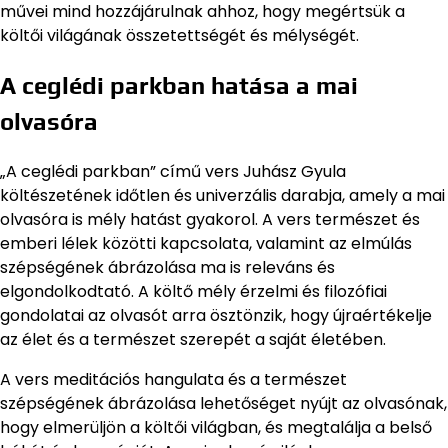
művei mind hozzájárulnak ahhoz, hogy megértsük a
költői világának összetettségét és mélységét.
A ceglédi parkban hatása a mai
olvasóra
„A ceglédi parkban” című vers Juhász Gyula
költészetének időtlen és univerzális darabja, amely a mai
olvasóra is mély hatást gyakorol. A vers természet és
emberi lélek közötti kapcsolata, valamint az elmúlás
szépségének ábrázolása ma is releváns és
elgondolkodtató. A költő mély érzelmi és filozófiai
gondolatai az olvasót arra ösztönzik, hogy újraértékelje
az élet és a természet szerepét a saját életében.
A vers meditációs hangulata és a természet
szépségének ábrázolása lehetőséget nyújt az olvasónak,
hogy elmerüljön a költői világban, és megtalálja a belső