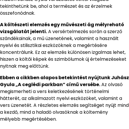
tekinthetünk be, ahol a természet és az érzelmek
összefonódnak.
A költészeti elemzés egy művészeti ág mélyreható
vizsgálatát jelenti.
A versértelmezés során a szerző
szándékainak, a mű üzenetének, valamint a használt
nyelvi és stilisztikai eszközöknek a megértésére
koncentrálunk. Ez az elemzés különösen izgalmas lehet,
hiszen a költői képek és szimbólumok új értelmezéseket
nyitnak meg előttünk.
Ebben a cikkben alapos betekintést nyújtunk Juhász
Gyula „A ceglédi parkban” című versébe.
Az olvasó
megismerheti a vers keletkezésének történelmi
hátterét, az alkalmazott nyelvi eszközöket, valamint a
vers üzenetét. A részletes elemzés segítséget nyújt mind
a kezdő, mind a haladó olvasóknak a költemény
mélyebb megértésében.