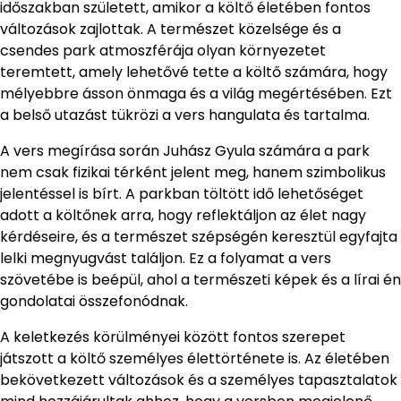
időszakban született, amikor a költő életében fontos
változások zajlottak. A természet közelsége és a
csendes park atmoszférája olyan környezetet
teremtett, amely lehetővé tette a költő számára, hogy
mélyebbre ásson önmaga és a világ megértésében. Ezt
a belső utazást tükrözi a vers hangulata és tartalma.
A vers megírása során Juhász Gyula számára a park
nem csak fizikai térként jelent meg, hanem szimbolikus
jelentéssel is bírt. A parkban töltött idő lehetőséget
adott a költőnek arra, hogy reflektáljon az élet nagy
kérdéseire, és a természet szépségén keresztül egyfajta
lelki megnyugvást találjon. Ez a folyamat a vers
szövetébe is beépül, ahol a természeti képek és a lírai én
gondolatai összefonódnak.
A keletkezés körülményei között fontos szerepet
játszott a költő személyes élettörténete is. Az életében
bekövetkezett változások és a személyes tapasztalatok