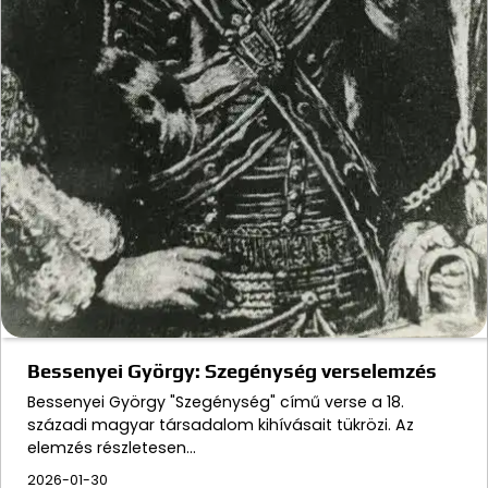
Bessenyei György: Szegénység verselemzés
Bessenyei György "Szegénység" című verse a 18.
századi magyar társadalom kihívásait tükrözi. Az
elemzés részletesen…
2026-01-30