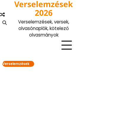
Verselemzések
Skip
to
2026
content
Verselemzések, versek,
olvasónaplók, kötelező
olvasmányok
Verselemzések