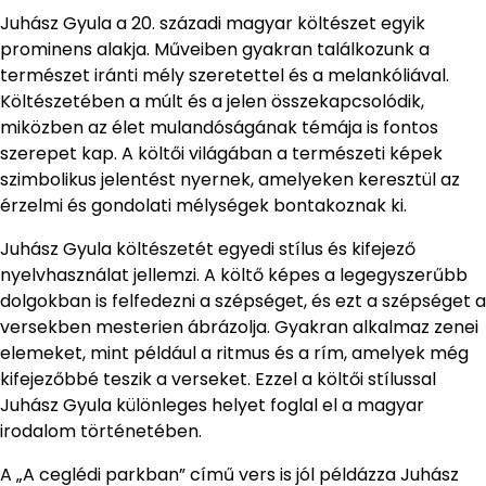
Juhász Gyula a 20. századi magyar költészet egyik
prominens alakja. Műveiben gyakran találkozunk a
természet iránti mély szeretettel és a melankóliával.
Költészetében a múlt és a jelen összekapcsolódik,
miközben az élet mulandóságának témája is fontos
szerepet kap. A költői világában a természeti képek
szimbolikus jelentést nyernek, amelyeken keresztül az
érzelmi és gondolati mélységek bontakoznak ki.
Juhász Gyula költészetét egyedi stílus és kifejező
nyelvhasználat jellemzi. A költő képes a legegyszerűbb
dolgokban is felfedezni a szépséget, és ezt a szépséget a
versekben mesterien ábrázolja. Gyakran alkalmaz zenei
elemeket, mint például a ritmus és a rím, amelyek még
kifejezőbbé teszik a verseket. Ezzel a költői stílussal
Juhász Gyula különleges helyet foglal el a magyar
irodalom történetében.
A „A ceglédi parkban” című vers is jól példázza Juhász