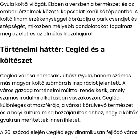
Gyula költői világát. Ebben a versben a természet és az
emberi érzelmek közötti kapcsolat kerül középpontba. A
költő finom érzékenységgel ábrázolja a park csendjét és
szépségét, miközben mélyebb gondolatokat fogalmaz
meg az élet és az elmúlás filozófiájáról.
Történelmi háttér: Cegléd és a
költészet
Cegléd városa nemcsak Juhász Gyula, hanem számos
más magyar költő számára is inspirációt jelentett. A
város gazdag történelmi múlttal rendelkezik, amely
számos irodalmi alkotásban visszaköszön. Cegléd
különleges atmoszférája, a várost körülvevő természet
és a helyi kultúra mind hozzájárultak ahhoz, hogy a költők
gyakran merítettek innen ihletet.
A 20. század elején Cegléd egy dinamikusan fejlődő város