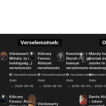
Verselemzések:
O
Vörösmarty
Kölcsey
Kosztolányi
Mándy Iv
Mihály: (a fő
Ferenc:
Dezső: A hegy
Csutak és
boldogság…)
Áldozat
leányai
szürke ló
verselemzés
verselemzés
verselemzés
olvasóna
Verselemzések
Verselemzések
Verselemzések
Versele
Gabi
Gabi
Gabi
Gabi
2026-08-05
2026-08-04
2026-08-03
2026-0
Kölcsey
Dante Ali
Ferenc: Átok
– Isteni
Vörösmarty