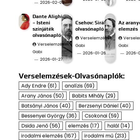
2026-02-02
Dante Alighieri
– Isteni
Csehov: Sirály
Az aran
színjáték
olvasónapló
elemzés
olvasónapló
Verselemzések
Versel
Verselemzések
Gabi
Gabi
Gabi
2026-01-26
2026-0
2026-01-27
Verselemzések-Olvasónaplók:
Ady Endre
(61)
analízis
(69)
Arany János
(50)
Babits Mihály
(29)
Batsányi János
(40)
Berzsenyi Dániel
(40)
Bessenyei György
(36)
Csokonai
(59)
Dsida Jenő
(56)
elemzés
(17)
halál
(14)
irodalmi elemzés
(167)
irodalmi mű
(213)