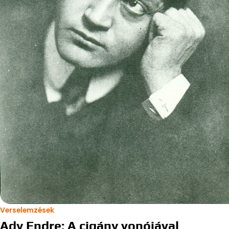
Verselemzések
Ady Endre: A cigány vonójával