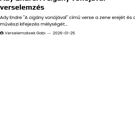
verselemzés
Ady Endre "A cigány vonójával" című verse a zene erejét és 
művészi kifejezés mélységét…
Verselemzések Gabi
2026-01-25