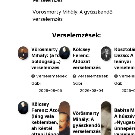
verselemzés
Vörösmarty Mihály: A gyászkendő
verselemzés
Verselemzések:
Vörösmarty
Kölcsey
Kosztolá
Mihály: (a fő
Ferenc:
Dezső: A
boldogság…)
Áldozat
leányai
verselemzés
verselemzés
verselem
Verselemzések
Verselemzések
Versel
Gabi
Gabi
Gabi
2026-08-05
2026-08-04
2026-
Kölcsey
Ferenc: Átok
Babits M
Vörösmarty
(láng vala
A húszév
Mihály: A
keblemben, s
»Nyugat
gyászkendő
ah késtél
ünnepér
verselemzés
oltani lángom;)
verselem