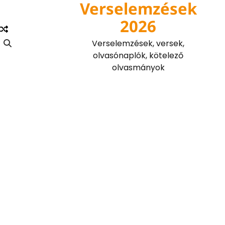
Verselemzések
Skip
to
2026
content
Verselemzések, versek,
olvasónaplók, kötelező
olvasmányok