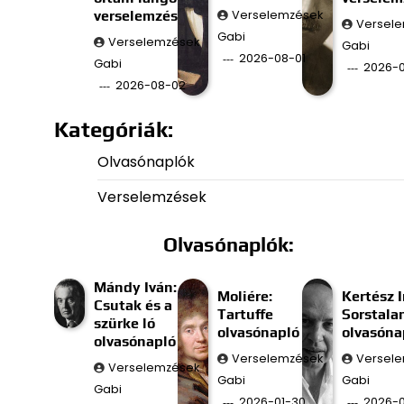
verselemzés
Verselemzések
Versel
Gabi
Verselemzések
Gabi
2026-08-01
Gabi
2026-0
2026-08-02
Kategóriák:
Olvasónaplók
Verselemzések
Olvasónaplók:
Mándy Iván:
Moliére:
Kertész I
Csutak és a
Tartuffe
Sorstala
szürke ló
olvasónapló
olvasóna
olvasónapló
Verselemzések
Versel
Verselemzések
Gabi
Gabi
Gabi
2026-01-30
2026-0