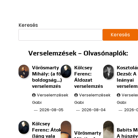
Keresés
Keresés
Verselemzések – Olvasónaplók:
Vörösmarty
Kölcsey
Kosztolá
Mihály: (a fő
Ferenc:
Dezső: A
boldogság…)
Áldozat
leányai
verselemzés
verselemzés
verselem
Verselemzések
Verselemzések
Versel
Gabi
Gabi
Gabi
2026-08-05
2026-08-04
2026-
Kölcsey
Ferenc: Átok
Babits M
Vörösmarty
(láng vala
A húszév