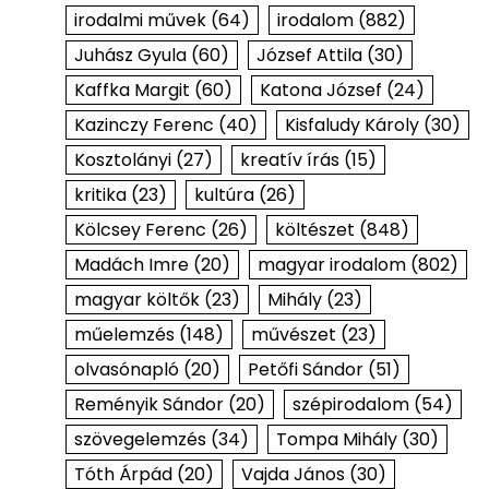
irodalmi művek
(64)
irodalom
(882)
Juhász Gyula
(60)
József Attila
(30)
Kaffka Margit
(60)
Katona József
(24)
Kazinczy Ferenc
(40)
Kisfaludy Károly
(30)
Kosztolányi
(27)
kreatív írás
(15)
kritika
(23)
kultúra
(26)
Kölcsey Ferenc
(26)
költészet
(848)
Madách Imre
(20)
magyar irodalom
(802)
magyar költők
(23)
Mihály
(23)
műelemzés
(148)
művészet
(23)
olvasónapló
(20)
Petőfi Sándor
(51)
Reményik Sándor
(20)
szépirodalom
(54)
szövegelemzés
(34)
Tompa Mihály
(30)
Tóth Árpád
(20)
Vajda János
(30)