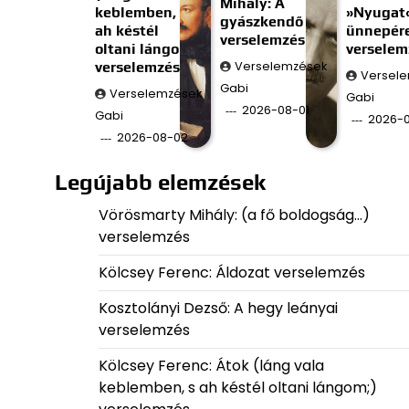
Mihály: A
keblemben, s
»Nyugat
gyászkendő
ah késtél
ünnepér
verselemzés
oltani lángom;)
verselem
verselemzés
Verselemzések
Versel
Gabi
Verselemzések
Gabi
2026-08-01
Gabi
2026-0
2026-08-02
Legújabb elemzések
Vörösmarty Mihály: (a fő boldogság…)
verselemzés
Kölcsey Ferenc: Áldozat verselemzés
Kosztolányi Dezső: A hegy leányai
verselemzés
Kölcsey Ferenc: Átok (láng vala
keblemben, s ah késtél oltani lángom;)