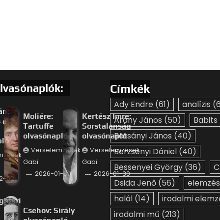
lvasónaplók:
Címkék
Ady Endre
(61)
analízis
(6
án:
Moliére:
Kertész Imre:
Arany János
(50)
Babits
 a
Tartuffe
Sorstalanság
Batsányi János
(40)
olvasónapló
olvasónapló
pló
Verselemzések
Verselemzések
Berzsenyi Dániel
(40)
mzések
Gabi
Gabi
Bessenyei György
(36)
C
2026-01-30
2026-01-30
2-02
Dsida Jenő
(56)
elemzés
halál
(14)
irodalmi elemz
ghieri
Csehov: Sirály
irodalmi mű
(213)