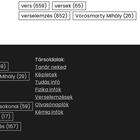
vers
(659)
versek
(65)
verselemzés
(852)
Vörösmarty Mihály
(26)
Társoldalak:
9)
Tanár neked
Képletek
 Mihály
(29)
Tudás infó
Fizika infók
Verselemzések
Olvasónaplók
sokonai
(59)
Kémia infók
(17)
és
(167)