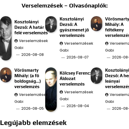
Verselemzések – Olvasónaplók:
Kosztolányi
Vörösmart
Kosztolányi
Dezső: A
Mihály: A
Dezső: A határ
gyászmenet jő
féltékeny
felé verselemzés
verselemzés
verselemzé
Verselemzések
Verselemzések
Verselem
Gabi
Gabi
Gabi
2026-08-08
2026-08-07
2026-08
Vörösmarty
Kosztolány
Kölcsey Ferenc:
Mihály: (a fő
Dezső: A he
Áldozat
boldogság…)
leányai
verselemzés
verselemzés
verselemzé
Verselemzések
Verselemzések
Verselem
Gabi
Gabi
Gabi
2026-08-04
2026-08-05
2026-08
Legújabb elemzések