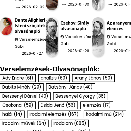
2026-01-30
2026-01-
2026-02-02
Dante Alighieri –
Csehov: Sirály
Az aranyem
Isteni színjáték
olvasónapló
elemzés
olvasónapló
Verselemzések
Verselem
Verselemzések
Gabi
Gabi
Gabi
2026-01-26
2026-01-
2026-01-27
Verselemzések-Olvasónaplók:
Ady Endre
(61)
analízis
(69)
Arany János
(50)
Babits Mihály
(29)
Batsányi János
(40)
Berzsenyi Dániel
(40)
Bessenyei György
(36)
Csokonai
(59)
Dsida Jenő
(56)
elemzés
(17)
halál
(14)
irodalmi elemzés
(167)
irodalmi mű
(214)
irodalmi művek
(64)
irodalom
(885)