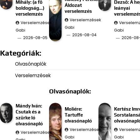
Mihály: (a fő
Dezső: A he
Áldozat
boldogság…)
leányai
verselemzés
verselemzés
verselemzé
Verselemzések
Verselemzések
Verselem
Gabi
Gabi
Gabi
2026-08-04
2026-08-05
2026-08
Kategóriák:
Olvasónaplók
Verselemzések
Olvasónaplók:
Mándy Iván:
Moliére:
Kertész Imr
Csutak és a
Tartuffe
Sorstalans
szürke ló
olvasónapló
olvasónapl
olvasónapló
Verselemzések
Verselem
Verselemzések
Gabi
Gabi
Gabi