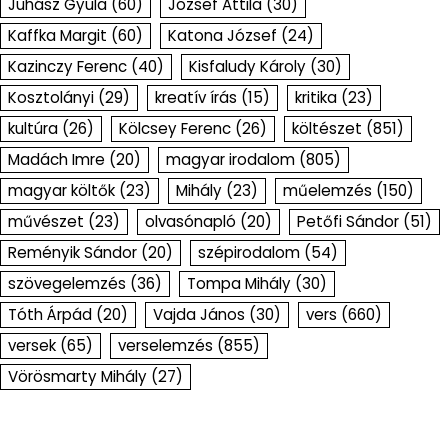
Juhász Gyula
(60)
József Attila
(30)
Kaffka Margit
(60)
Katona József
(24)
Kazinczy Ferenc
(40)
Kisfaludy Károly
(30)
Kosztolányi
(29)
kreatív írás
(15)
kritika
(23)
kultúra
(26)
Kölcsey Ferenc
(26)
költészet
(851)
Madách Imre
(20)
magyar irodalom
(805)
magyar költők
(23)
Mihály
(23)
műelemzés
(150)
művészet
(23)
olvasónapló
(20)
Petőfi Sándor
(51)
Reményik Sándor
(20)
szépirodalom
(54)
szövegelemzés
(36)
Tompa Mihály
(30)
Tóth Árpád
(20)
Vajda János
(30)
vers
(660)
versek
(65)
verselemzés
(855)
Vörösmarty Mihály
(27)