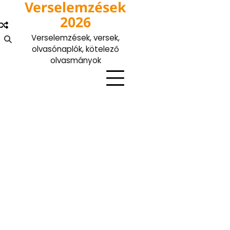
Verselemzések
Skip
to
2026
content
Verselemzések, versek,
olvasónaplók, kötelező
olvasmányok