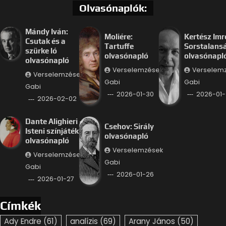
Olvasónaplók:
Mándy Iván:
Moliére:
Kertész Imr
Csutak és a
Tartuffe
Sorstalans
szürke ló
olvasónapló
olvasónapl
olvasónapló
Verselemzések
Verselem
Verselemzések
Gabi
Gabi
Gabi
2026-01-30
2026-01-
2026-02-02
Dante Alighieri –
Csehov: Sirály
Isteni színjáték
olvasónapló
olvasónapló
Verselemzések
Verselemzések
Gabi
Gabi
2026-01-26
2026-01-27
Címkék
Ady Endre
(61)
analízis
(69)
Arany János
(50)