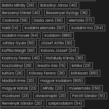
Babits Mihály
(29)
Batsányi János
(40)
Berzsenyi Dániel
(40)
Bessenyei György
(36)
Csokonai
(59)
Dsida Jenő
(56)
elemzés
(17)
halál
(14)
irodalmi elemzés
(167)
irodalmi mű
(214)
irodalmi művek
(64)
irodalom
(885)
Juhász Gyula
(60)
József Attila
(30)
Kaffka Margit
(60)
Katona József
(24)
Kazinczy Ferenc
(40)
Kisfaludy Károly
(30)
Kosztolányi
(29)
kreatív írás
(15)
kritika
(23)
kultúra
(26)
Kölcsey Ferenc
(26)
költészet
(851)
Madách Imre
(20)
magyar irodalom
(805)
magyar költők
(23)
Mihály
(23)
műelemzés
(150)
művészet
(23)
olvasónapló
(20)
Petőfi Sándor
(51)
Reményik Sándor
(20)
szépirodalom
(54)