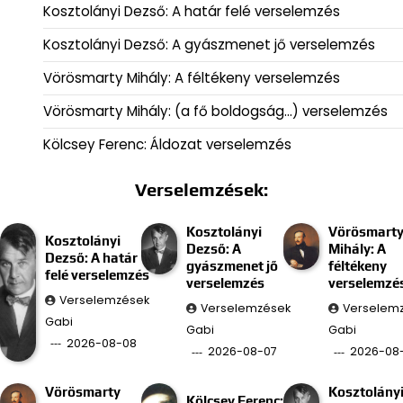
Kosztolányi Dezső: A határ felé verselemzés
Kosztolányi Dezső: A gyászmenet jő verselemzés
Vörösmarty Mihály: A féltékeny verselemzés
Vörösmarty Mihály: (a fő boldogság…) verselemzés
Kölcsey Ferenc: Áldozat verselemzés
Verselemzések:
Kosztolányi
Vörösmart
Kosztolányi
Dezső: A
Mihály: A
Dezső: A határ
gyászmenet jő
féltékeny
felé verselemzés
verselemzés
verselemzé
Verselemzések
Verselemzések
Verselem
Gabi
Gabi
Gabi
2026-08-08
2026-08-07
2026-08
Vörösmarty
Kosztolány
Kölcsey Ferenc: