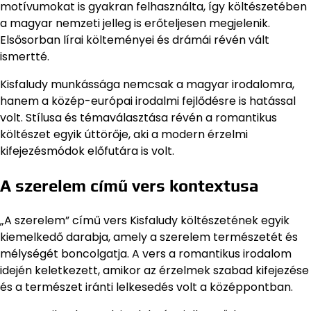
motívumokat is gyakran felhasználta, így költészetében
a magyar nemzeti jelleg is erőteljesen megjelenik.
Elsősorban lírai költeményei és drámái révén vált
ismertté.
Kisfaludy munkássága nemcsak a magyar irodalomra,
hanem a közép-európai irodalmi fejlődésre is hatással
volt. Stílusa és témaválasztása révén a romantikus
költészet egyik úttörője, aki a modern érzelmi
kifejezésmódok előfutára is volt.
A szerelem című vers kontextusa
„A szerelem” című vers Kisfaludy költészetének egyik
kiemelkedő darabja, amely a szerelem természetét és
mélységét boncolgatja. A vers a romantikus irodalom
idején keletkezett, amikor az érzelmek szabad kifejezése
és a természet iránti lelkesedés volt a középpontban.