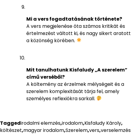
Mi a vers fogadtatásának története?
A vers megjelenése óta számos kritikát és
értelmezést váltott ki, és nagy sikert aratott
a közönség körében.
Mit tanulhatunk Kisfaludy „A szerelem”
című verséből?
A költemény az érzelmek mélységeit és a
szerelem komplexitását tárja fel, amely
személyes reflexiókra sarkall.
Tagged
irodalmi elemzés
,
irodalom
,
Kisfaludy Károly
,
költészet
,
magyar irodalom
,
Szerelem
,
vers
,
verselemzés