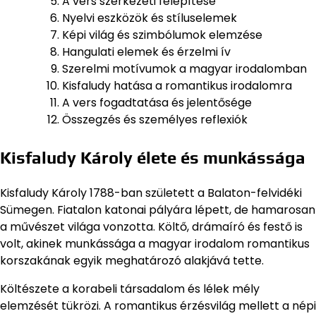
A vers szerkezeti felépítése
Nyelvi eszközök és stíluselemek
Képi világ és szimbólumok elemzése
Hangulati elemek és érzelmi ív
Szerelmi motívumok a magyar irodalomban
Kisfaludy hatása a romantikus irodalomra
A vers fogadtatása és jelentősége
Összegzés és személyes reflexiók
Kisfaludy Károly élete és munkássága
Kisfaludy Károly 1788-ban született a Balaton-felvidéki
Sümegen. Fiatalon katonai pályára lépett, de hamarosan
a művészet világa vonzotta. Költő, drámaíró és festő is
volt, akinek munkássága a magyar irodalom romantikus
korszakának egyik meghatározó alakjává tette.
Költészete a korabeli társadalom és lélek mély
elemzését tükrözi. A romantikus érzésvilág mellett a népi