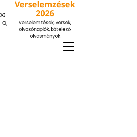
Verselemzések
Skip
to
2026
content
Verselemzések, versek,
olvasónaplók, kötelező
olvasmányok