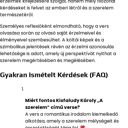
érzelmek kifejezésére szolgál, hanem mély filozófiai
kérdéseket is felvet az emberi létről és a szerelem
természetéről.
Személyes reflexióként elmondható, hogy a vers
olvasása során az olvasó saját érzelmeivel és
élményeivel szembesülhet. A költői képek és a
szimbolikus jelentések révén az érzelmi azonosulás
lehetősége is adott, amely új perspektívát nyithat a
szerelem megértésében és megélésében.
Gyakran Ismételt Kérdések (FAQ)
Miért fontos Kisfaludy Károly „A
szerelem” című verse?
A vers a romantikus irodalom kiemelkedő
alkotása, amely a szerelem mélységeit és
összetettségét tárja fel.