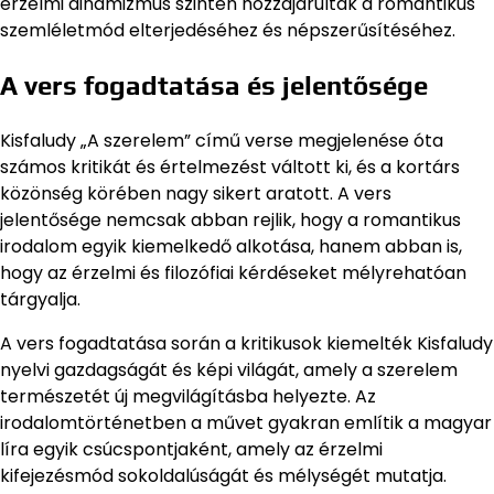
érzelmi dinamizmus szintén hozzájárultak a romantikus
szemléletmód elterjedéséhez és népszerűsítéséhez.
A vers fogadtatása és jelentősége
Kisfaludy „A szerelem” című verse megjelenése óta
számos kritikát és értelmezést váltott ki, és a kortárs
közönség körében nagy sikert aratott. A vers
jelentősége nemcsak abban rejlik, hogy a romantikus
irodalom egyik kiemelkedő alkotása, hanem abban is,
hogy az érzelmi és filozófiai kérdéseket mélyrehatóan
tárgyalja.
A vers fogadtatása során a kritikusok kiemelték Kisfaludy
nyelvi gazdagságát és képi világát, amely a szerelem
természetét új megvilágításba helyezte. Az
irodalomtörténetben a művet gyakran említik a magyar
líra egyik csúcspontjaként, amely az érzelmi
kifejezésmód sokoldalúságát és mélységét mutatja.