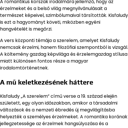
A romantikus korszak irodalmára jellemző, hogy az
érzelmeket és a belső világ megnyilvánulásait a
természet képeivel, szimbólumaival társították. Kisfaludy
is ezt a hagyományt követi, miközben egyéni
hangvételét is megőrzi.
A vers központi témája a szerelem, amelyet Kisfaludy
nemcsak érzelmi, hanem filozófiai szempontból is vizsgál.
A költemény gazdag képvilága és érzelemgazdag stílusa
miatt különösen fontos része a magyar
irodalomtörténetnek.
A mű keletkezésének háttere
Kisfaludy „A szerelem” című verse a 19. század elején
született, egy olyan időszakban, amikor a társadalmi
változások és a nemzeti ébredés új megvilágításba
helyezték a személyes érzelmeket. A romantika korának
jellegzetessége az érzelmek hangsúlyozása és a