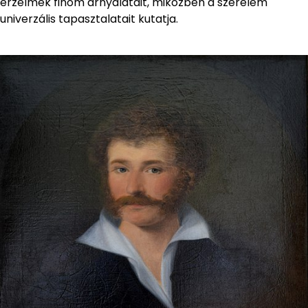
érzelmek finom árnyalatait, miközben a szerelem
univerzális tapasztalatait kutatja.