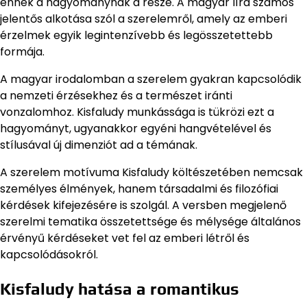
ennek a hagyománynak a része. A magyar líra számos
jelentős alkotása szól a szerelemről, amely az emberi
érzelmek egyik legintenzívebb és legösszetettebb
formája.
A magyar irodalomban a szerelem gyakran kapcsolódik
a nemzeti érzésekhez és a természet iránti
vonzalomhoz. Kisfaludy munkássága is tükrözi ezt a
hagyományt, ugyanakkor egyéni hangvételével és
stílusával új dimenziót ad a témának.
A szerelem motívuma Kisfaludy költészetében nemcsak
személyes élmények, hanem társadalmi és filozófiai
kérdések kifejezésére is szolgál. A versben megjelenő
szerelmi tematika összetettsége és mélysége általános
érvényű kérdéseket vet fel az emberi létről és
kapcsolódásokról.
Kisfaludy hatása a romantikus