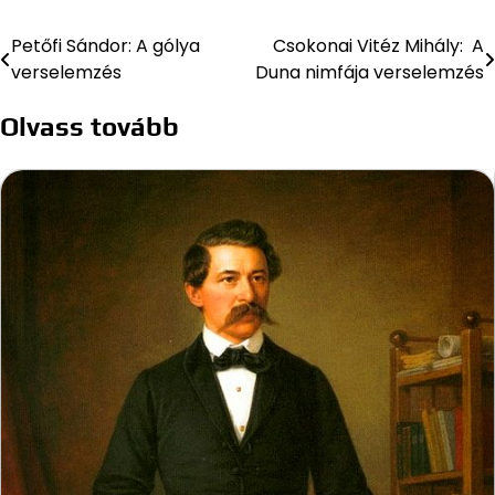
Petőfi Sándor: A gólya
Csokonai Vitéz Mihály: A
Bejegyzés
verselemzés
Duna nimfája verselemzés
navigáció
Olvass tovább