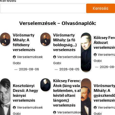
Keresés
Keresés
Verselemzések – Olvasónaplók:
Vörösmarty
Vörösmarty
Kölcsey Fer
Mihály: A
Mihály: (a fő
Áldozat
féltékeny
boldogság…)
verselemzé
verselemzés
verselemzés
Verselem
Verselemzések
Verselemzések
Gabi
Gabi
Gabi
2026-08
2026-08-06
2026-08-05
Kölcsey Ferenc:
Kosztolányi
Átok (láng vala
Vörösmart
Dezső: A hegy
keblemben, s ah
Mihály: A
leányai
késtél oltani
gyászkend
verselemzés
lángom;)
verselemzé
verselemzés
Verselemzések
Verselem
Verselemzések
Gabi
Gabi