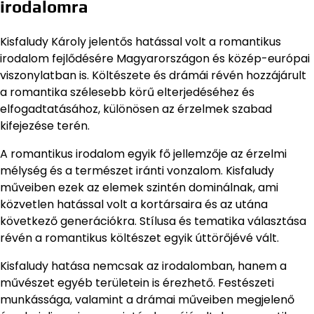
irodalomra
Kisfaludy Károly jelentős hatással volt a romantikus
irodalom fejlődésére Magyarországon és közép-európai
viszonylatban is. Költészete és drámái révén hozzájárult
a romantika szélesebb körű elterjedéséhez és
elfogadtatásához, különösen az érzelmek szabad
kifejezése terén.
A romantikus irodalom egyik fő jellemzője az érzelmi
mélység és a természet iránti vonzalom. Kisfaludy
műveiben ezek az elemek szintén dominálnak, ami
közvetlen hatással volt a kortársaira és az utána
következő generációkra. Stílusa és tematika választása
révén a romantikus költészet egyik úttörőjévé vált.
Kisfaludy hatása nemcsak az irodalomban, hanem a
művészet egyéb területein is érezhető. Festészeti
munkássága, valamint a drámai műveiben megjelenő