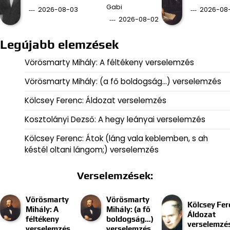
Gabi
2026-08-03
2026-08-
2026-08-02
Legújabb elemzések
Vörösmarty Mihály: A féltékeny verselemzés
Vörösmarty Mihály: (a fő boldogság…) verselemzés
Kölcsey Ferenc: Áldozat verselemzés
Kosztolányi Dezső: A hegy leányai verselemzés
Kölcsey Ferenc: Átok (láng vala keblemben, s ah
késtél oltani lángom;) verselemzés
Verselemzések:
Vörösmarty
Vörösmarty
Kölcsey Fer
Mihály: A
Mihály: (a fő
Áldozat
féltékeny
boldogság…)
verselemzé
verselemzés
verselemzés