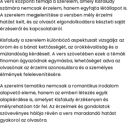
A vers központi témája a szerelem, amely Kisfaludy
számára nemcsak érzelem, hanem egyfajta létállapot is.
A szerelem megjelenítése a versben mély érzelmi
hatást kelt, és az olvasót elgondolkodásra készteti saját
érzéseiről és kapcsolatairól.
Kisfaludy a szerelem különböző aspektusait vizsgálja: az
öröm és a bánat kettősségét, az örökkévalóság és a
múlandóság kérdéseit. A vers szövetében ezek a témák
finoman ágyazódnak egymásba, lehetőséget adva az
olvasónak az érzelmi azonosulásra és a személyes
élmények felelevenítésére.
A szerelmi tematika nemcsak a romantikus irodalom
alapvető eleme, hanem az emberi létezés egyik
alapkérdése is, amelyet Kisfaludy érzékenyen és
mélyrehatóan tár fel. Az érzelmek és gondolatok
szövevényes hálója révén a vers maradandó hatást
gyakorol az olvasóra.