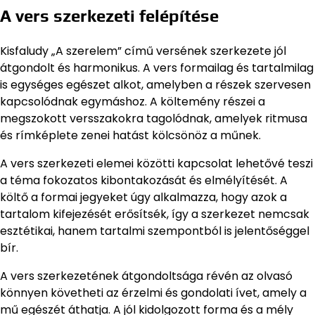
A vers szerkezeti felépítése
Kisfaludy „A szerelem” című versének szerkezete jól
átgondolt és harmonikus. A vers formailag és tartalmilag
is egységes egészet alkot, amelyben a részek szervesen
kapcsolódnak egymáshoz. A költemény részei a
megszokott versszakokra tagolódnak, amelyek ritmusa
és rímképlete zenei hatást kölcsönöz a műnek.
A vers szerkezeti elemei közötti kapcsolat lehetővé teszi
a téma fokozatos kibontakozását és elmélyítését. A
költő a formai jegyeket úgy alkalmazza, hogy azok a
tartalom kifejezését erősítsék, így a szerkezet nemcsak
esztétikai, hanem tartalmi szempontból is jelentőséggel
bír.
A vers szerkezetének átgondoltsága révén az olvasó
könnyen követheti az érzelmi és gondolati ívet, amely a
mű egészét áthatja. A jól kidolgozott forma és a mély