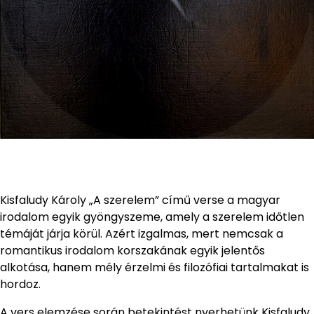
Kisfaludy Károly „A szerelem” című verse a magyar
irodalom egyik gyöngyszeme, amely a szerelem időtlen
témáját járja körül. Azért izgalmas, mert nemcsak a
romantikus irodalom korszakának egyik jelentős
alkotása, hanem mély érzelmi és filozófiai tartalmakat is
hordoz.
A vers elemzése során betekintést nyerhetünk Kisfaludy