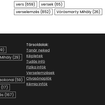
vers
(659)
versek
(65)
verselemzés
(852)
Vörösmarty Mihály
(26)
Társoldalak:
9)
Tanár neked
Képletek
 Mihály
(29)
Tudás infó
Fizika infók
Verselemzések
Olvasónaplók
sokonai
(59)
Kémia infók
(17)
és
(167)