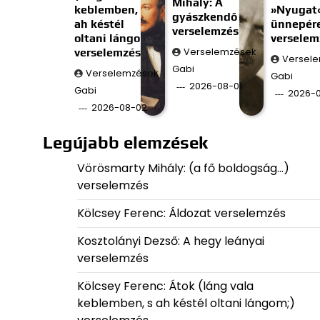
Mihály: A
keblemben, s
»Nyugat
gyászkendő
ah késtél
ünnepér
verselemzés
oltani lángom;)
verselem
verselemzés
Verselemzések
Versel
Gabi
Verselemzések
Gabi
2026-08-01
Gabi
2026-0
2026-08-02
Legújabb elemzések
Vörösmarty Mihály: (a fő boldogság…)
verselemzés
Kölcsey Ferenc: Áldozat verselemzés
Kosztolányi Dezső: A hegy leányai
verselemzés
Kölcsey Ferenc: Átok (láng vala
keblemben, s ah késtél oltani lángom;)