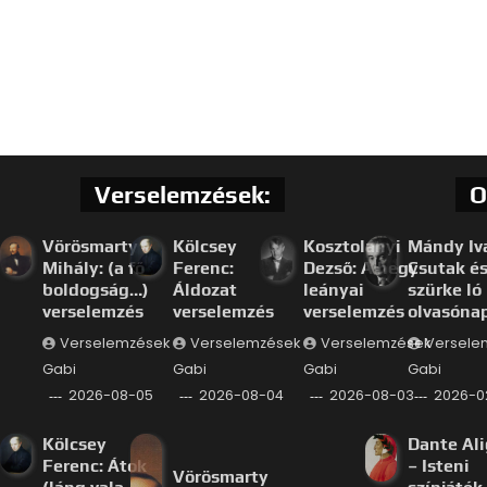
Verselemzések:
O
Vörösmarty
Kölcsey
Kosztolányi
Mándy Iv
Mihály: (a fő
Ferenc:
Dezső: A hegy
Csutak és
boldogság…)
Áldozat
leányai
szürke ló
verselemzés
verselemzés
verselemzés
olvasóna
Verselemzések
Verselemzések
Verselemzések
Versele
Gabi
Gabi
Gabi
Gabi
2026-08-05
2026-08-04
2026-08-03
2026-0
Kölcsey
Dante Ali
Ferenc: Átok
– Isteni
Vörösmarty