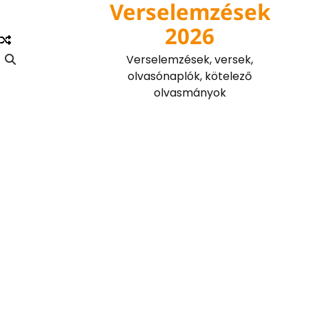
Verselemzések
Skip
to
2026
content
Verselemzések, versek,
olvasónaplók, kötelező
olvasmányok