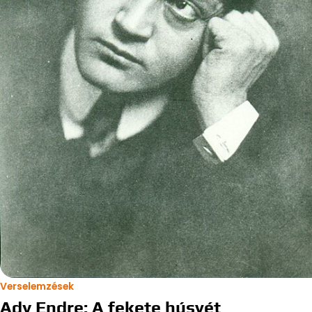
Verselemzések
Ady Endre: A fekete húsvét