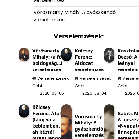
verselemzés
Vörösmarty Mihály: A gyászkendő
verselemzés
Verselemzések:
Vörösmarty
Kölcsey
Kosztolá
Mihály: (a fő
Ferenc:
Dezső: A
boldogság…)
Áldozat
leányai
verselemzés
verselemzés
verselem
Verselemzések
Verselemzések
Versel
Gabi
Gabi
Gabi
2026-08-05
2026-08-04
2026-
Kölcsey
Ferenc: Átok
Babits M
Vörösmarty
(láng vala
A húszév
Mihály: A
keblemben, s
»Nyugat
gyászkendő
ah késtél
ünnepér
verselemzés
oltani lángom;)
verselem