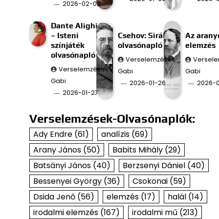
2026-02-02
Dante Alighieri
– Isteni
Csehov: Sirály
Az aran
színjáték
olvasónapló
elemzés
olvasónapló
Verselemzések
Versel
Verselemzések
Gabi
Gabi
Gabi
2026-01-26
2026-0
2026-01-27
Verselemzések-Olvasónaplók:
Ady Endre
(61)
analízis
(69)
Arany János
(50)
Babits Mihály
(29)
Batsányi János
(40)
Berzsenyi Dániel
(40)
Bessenyei György
(36)
Csokonai
(59)
Dsida Jenő
(56)
elemzés
(17)
halál
(14)
irodalmi elemzés
(167)
irodalmi mű
(213)