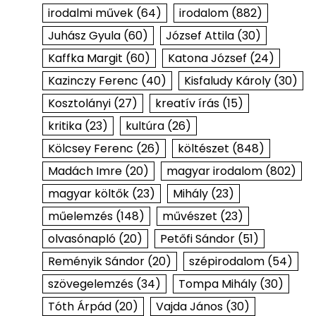
irodalmi művek
(64)
irodalom
(882)
Juhász Gyula
(60)
József Attila
(30)
Kaffka Margit
(60)
Katona József
(24)
Kazinczy Ferenc
(40)
Kisfaludy Károly
(30)
Kosztolányi
(27)
kreatív írás
(15)
kritika
(23)
kultúra
(26)
Kölcsey Ferenc
(26)
költészet
(848)
Madách Imre
(20)
magyar irodalom
(802)
magyar költők
(23)
Mihály
(23)
műelemzés
(148)
művészet
(23)
olvasónapló
(20)
Petőfi Sándor
(51)
Reményik Sándor
(20)
szépirodalom
(54)
szövegelemzés
(34)
Tompa Mihály
(30)
Tóth Árpád
(20)
Vajda János
(30)