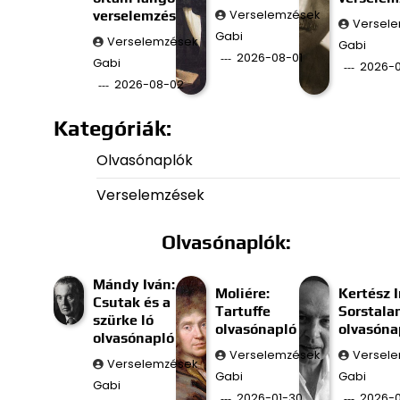
verselemzés
Verselemzések
Versel
Gabi
Verselemzések
Gabi
2026-08-01
Gabi
2026-0
2026-08-02
Kategóriák:
Olvasónaplók
Verselemzések
Olvasónaplók:
Mándy Iván:
Moliére:
Kertész I
Csutak és a
Tartuffe
Sorstala
szürke ló
olvasónapló
olvasóna
olvasónapló
Verselemzések
Versel
Verselemzések
Gabi
Gabi
Gabi
2026-01-30
2026-0