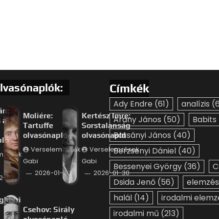
lvasónaplók:
Címkék
Ady Endre
(61)
analízis
(6
án:
Moliére:
Kertész Imre:
Arany János
(50)
Babits
 a
Tartuffe
Sorstalanság
Batsányi János
(40)
olvasónapló
olvasónapló
pló
Verselemzések
Verselemzések
Berzsenyi Dániel
(40)
mzések
Gabi
Gabi
Bessenyei György
(36)
C
2026-01-30
2026-01-30
2-02
Dsida Jenő
(56)
elemzés
halál
(14)
irodalmi elemz
ghieri
Csehov: Sirály
irodalmi mű
(213)