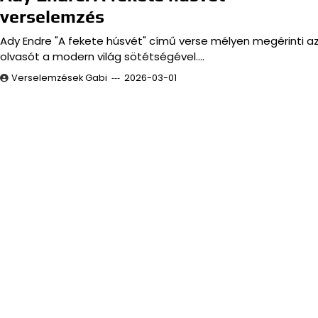
verselemzés
Ady Endre "A fekete húsvét" című verse mélyen megérinti a
olvasót a modern világ sötétségével.…
Verselemzések Gabi
2026-03-01