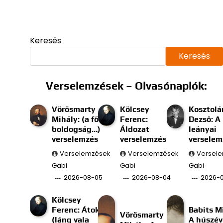
Keresés
Keresés
Verselemzések – Olvasónaplók:
Vörösmarty
Kölcsey
Kosztolá
Mihály: (a fő
Ferenc:
Dezső: A
boldogság…)
Áldozat
leányai
verselemzés
verselemzés
verselem
Verselemzések
Verselemzések
Versel
Gabi
Gabi
Gabi
2026-08-05
2026-08-04
2026-
Kölcsey
Ferenc: Átok
Babits M
Vörösmarty
(láng vala
A húszév