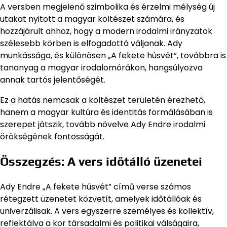
A versben megjelenő szimbolika és érzelmi mélység új
utakat nyitott a magyar költészet számára, és
hozzájárult ahhoz, hogy a modern irodalmi irányzatok
szélesebb körben is elfogadottá váljanak. Ady
munkássága, és különösen „A fekete húsvét”, továbbra is
tananyag a magyar irodalomórákon, hangsúlyozva
annak tartós jelentőségét.
Ez a hatás nemcsak a költészet területén érezhető,
hanem a magyar kultúra és identitás formálásában is
szerepet játszik, tovább növelve Ady Endre irodalmi
örökségének fontosságát.
Összegzés: A vers időtálló üzenetei
Ady Endre „A fekete húsvét” című verse számos
rétegzett üzenetet közvetít, amelyek időtállóak és
univerzálisak. A vers egyszerre személyes és kollektív,
reflektálva a kor társadalmi és politikai válságaira,