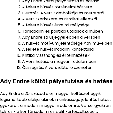
Ady Endre költői pályafutása és hatása
A fekete húsvét történelmi háttere
Elemzés: A vers szimbolikája és metaforái
A vers szerkezete és ritmikai jellemzői
A fekete húsvét érzelmi mélységei
Társadalmi és politikai utalások a műben
Ady Endre stílusjegyei ebben a versben
A húsvét motívum jelentősége Ady műveiben
A fekete húsvét irodalmi kontextusa
Kritikai visszhang és értelmezések
A vers hatása a magyar irodalomban
Összegzés: A vers időtálló üzenetei
Ady Endre költői pályafutása és hatása
Ady Endre a 20. század eleji magyar költészet egyik
legismertebb alakja, akinek munkássága jelentős hatást
gyakorolt a modern magyar irodalomra. Versei gyakran
tükrözik a kor társadalmi és politikai feszültségeit,