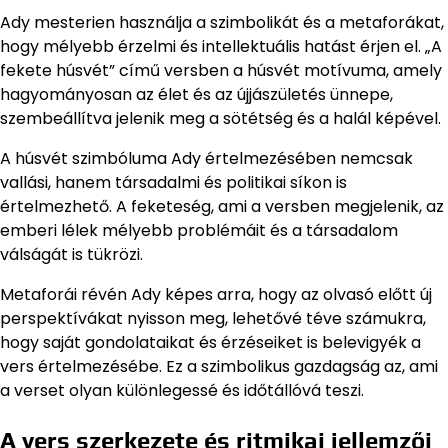
Ady mesterien használja a szimbolikát és a metaforákat,
hogy mélyebb érzelmi és intellektuális hatást érjen el. „A
fekete húsvét” című versben a húsvét motívuma, amely
hagyományosan az élet és az újjászületés ünnepe,
szembeállítva jelenik meg a sötétség és a halál képével.
A húsvét szimbóluma Ady értelmezésében nemcsak
vallási, hanem társadalmi és politikai síkon is
értelmezhető. A feketeség, ami a versben megjelenik, az
emberi lélek mélyebb problémáit és a társadalom
válságát is tükrözi.
Metaforái révén Ady képes arra, hogy az olvasó előtt új
perspektívákat nyisson meg, lehetővé téve számukra,
hogy saját gondolataikat és érzéseiket is belevigyék a
vers értelmezésébe. Ez a szimbolikus gazdagság az, ami
a verset olyan különlegessé és időtállóvá teszi.
A vers szerkezete és ritmikai jellemzői