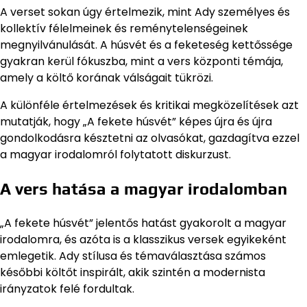
A verset sokan úgy értelmezik, mint Ady személyes és
kollektív félelmeinek és reménytelenségeinek
megnyilvánulását. A húsvét és a feketeség kettőssége
gyakran kerül fókuszba, mint a vers központi témája,
amely a költő korának válságait tükrözi.
A különféle értelmezések és kritikai megközelítések azt
mutatják, hogy „A fekete húsvét” képes újra és újra
gondolkodásra késztetni az olvasókat, gazdagítva ezzel
a magyar irodalomról folytatott diskurzust.
A vers hatása a magyar irodalomban
„A fekete húsvét” jelentős hatást gyakorolt a magyar
irodalomra, és azóta is a klasszikus versek egyikeként
emlegetik. Ady stílusa és témaválasztása számos
későbbi költőt inspirált, akik szintén a modernista
irányzatok felé fordultak.