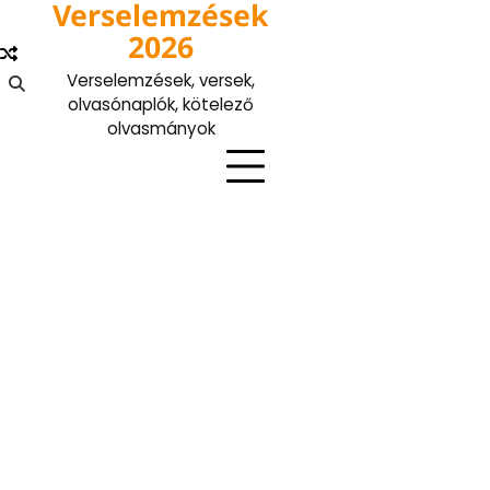
Verselemzések
Skip
to
2026
content
Verselemzések, versek,
olvasónaplók, kötelező
olvasmányok