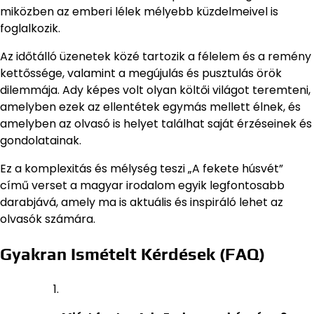
miközben az emberi lélek mélyebb küzdelmeivel is
foglalkozik.
Az időtálló üzenetek közé tartozik a félelem és a remény
kettőssége, valamint a megújulás és pusztulás örök
dilemmája. Ady képes volt olyan költői világot teremteni,
amelyben ezek az ellentétek egymás mellett élnek, és
amelyben az olvasó is helyet találhat saját érzéseinek és
gondolatainak.
Ez a komplexitás és mélység teszi „A fekete húsvét”
című verset a magyar irodalom egyik legfontosabb
darabjává, amely ma is aktuális és inspiráló lehet az
olvasók számára.
Gyakran Ismételt Kérdések (FAQ)