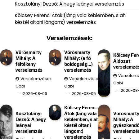
Kosztolányi Dezső: A hegy leányai verselemzés
Kölcsey Ferenc: Átok (láng vala keblemben, s ah
késtél oltani lángom;) verselemzés
Verselemzések:
Vörösmarty
Vörösmarty
Kölcsey Fer
Mihály: A
Mihály: (a fő
Áldozat
féltékeny
boldogság…)
verselemzé
verselemzés
verselemzés
Verselem
Verselemzések
Verselemzések
Gabi
Gabi
Gabi
2026-08
2026-08-06
2026-08-05
Kölcsey Ferenc:
Kosztolányi
Átok (láng vala
Vörösmart
Dezső: A hegy
keblemben, s ah
Mihály: A
leányai
késtél oltani
gyászkend
verselemzés
lángom;)
verselemzé
verselemzés