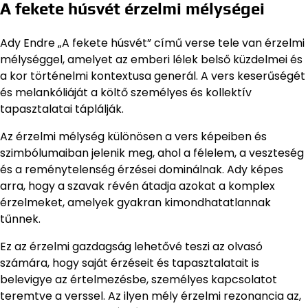
A fekete húsvét érzelmi mélységei
Ady Endre „A fekete húsvét” című verse tele van érzelmi
mélységgel, amelyet az emberi lélek belső küzdelmei és
a kor történelmi kontextusa generál. A vers keserűségét
és melankóliáját a költő személyes és kollektív
tapasztalatai táplálják.
Az érzelmi mélység különösen a vers képeiben és
szimbólumaiban jelenik meg, ahol a félelem, a veszteség
és a reménytelenség érzései dominálnak. Ady képes
arra, hogy a szavak révén átadja azokat a komplex
érzelmeket, amelyek gyakran kimondhatatlannak
tűnnek.
Ez az érzelmi gazdagság lehetővé teszi az olvasó
számára, hogy saját érzéseit és tapasztalatait is
belevigye az értelmezésbe, személyes kapcsolatot
teremtve a verssel. Az ilyen mély érzelmi rezonancia az,