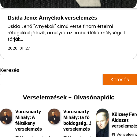
Dsida Jenő: Árnyékok verselemzés
Dsida Jenő "Árnyékok" című verse finom érzelmi
rétegekkel játszik, amelyek az emberi lélek mélységeit
tárják…
2026-01-27
Keresés
Keresés
Verselemzések – Olvasónaplók:
Vörösmarty
Vörösmarty
Kölcsey Fer
Mihály: A
Mihály: (a fő
Áldozat
féltékeny
boldogság…)
verselemzé
verselemzés
verselemzés
Verselem