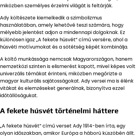
miközben személyes érzelmi világát is feltárják.
Ady költészete kiemelkedik a szimbolizmus
használatában, amely lehetővé teszi számára, hogy
mélyebb jelentést adjon a mindennapi dolgoknak. Ez
különösen igaz „A fekete húsvét” című versére, ahol a
húsvéti motívumokat és a sötétség képét kombinálja.
A költő munkássága nemcsak Magyarországon, hanem
nemzetközi szinten is elismerést kapott, mivel képes volt
univerzális témákat érinteni, miközben megőrizte a
magyar kulturális sajátosságokat. Ady versei ma is élénk
vitákat és elemzéseket generálnak, bizonyítva ezzel
időtállóságukat.
A fekete húsvét történelmi háttere
„A fekete húsvét” című verset Ady 1914-ben írta, egy
olyan időszakban, amikor Európa a háború küszöbén állt.