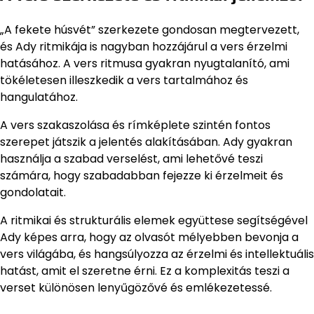
„A fekete húsvét” szerkezete gondosan megtervezett,
és Ady ritmikája is nagyban hozzájárul a vers érzelmi
hatásához. A vers ritmusa gyakran nyugtalanító, ami
tökéletesen illeszkedik a vers tartalmához és
hangulatához.
A vers szakaszolása és rímképlete szintén fontos
szerepet játszik a jelentés alakításában. Ady gyakran
használja a szabad verselést, ami lehetővé teszi
számára, hogy szabadabban fejezze ki érzelmeit és
gondolatait.
A ritmikai és strukturális elemek együttese segítségével
Ady képes arra, hogy az olvasót mélyebben bevonja a
vers világába, és hangsúlyozza az érzelmi és intellektuális
hatást, amit el szeretne érni. Ez a komplexitás teszi a
verset különösen lenyűgözővé és emlékezetessé.