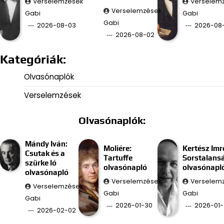
Verselemzések
Verselem
Verselemzések
Gabi
Gabi
Gabi
2026-08-03
2026-08-
2026-08-02
Kategóriák:
Olvasónaplók
Verselemzések
Olvasónaplók:
Mándy Iván:
Moliére:
Kertész Imr
Csutak és a
Tartuffe
Sorstalans
szürke ló
olvasónapló
olvasónapl
olvasónapló
Verselemzések
Verselem
Verselemzések
Gabi
Gabi
Gabi
2026-01-30
2026-01-
2026-02-02