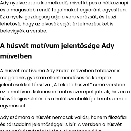
Ady nyelvezete is kiemelkedő, mivel képes a hétköznapi
és a magasabb rendű fogalmakat egyaránt egyesíteni.
Ez a nyelvi gazdagság adja a vers varázsát, és teszi
lehetővé, hogy az olvasók saját értelmezésüket is
belevigyék a versbe.
A húsvét motívum jelentősége Ady
műveiben
A húsvét motívuma Ady Endre műveiben többször is
megjelenik, gyakran ellentmondásos és komplex
jelentésekkel társítva. „A fekete húsvét” című versben
ez a motívum különösen fontos szerepet játszik, hiszen a
húsvéti újjászületés és a halál szimbolikája kerül szembe
egymással.
Ady számára a húsvét nemcsak vallási, hanem filozófiai
és társadalmi jelentőséggel is bír. A versben a húsvét