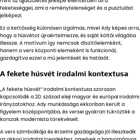
mint az újjászületés jelképe ellentétben áll a
feketeséggel, ami a reménytelenséget és a pusztulást
jelképezi.
Ez a kettősség különösen izgalmas, mivel Ady képes arra,
hogy a húsvétot újraértelmezze, és saját költői világába
illessze. A motívum így nemcsak díszítőelemként,
hanem a vers központi elemeként is funkcionál,
gazdagítva ezzel a mű jelentését és hatását.
A fekete húsvét irodalmi kontextusa
„A fekete húsvét” irodalmi kontextusa szorosan
kapcsolódik a 20. század eleji magyar és európai irodalmi
irányzatokhoz. Ady munkássága ekkoriban került a
figyelem középpontjába, és versei gyakran tükrözték a
korszak modernista törekvéseit.
A vers szimbolikája és érzelmi gazdagsága jól illeszkedik
az akkori irodalmi trendekhez, amelyek a hagyományos