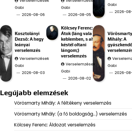
Verselemzések
Verselemzések
Gabi
Gabi
Gabi
2026-08
2026-08-06
2026-08-05
Kölcsey Ferenc:
Kosztolányi
Átok (láng vala
Vörösmart
Dezső: A hegy
keblemben, s ah
Mihály: A
leányai
késtél oltani
gyászkend
verselemzés
lángom;)
verselemzé
verselemzés
Verselemzések
Verselem
Verselemzések
Gabi
Gabi
Gabi
2026-08-03
2026-08-
2026-08-02
Legújabb elemzések
Vörösmarty Mihály: A féltékeny verselemzés
Vörösmarty Mihály: (a fő boldogság…) verselemzés
Kölcsey Ferenc: Áldozat verselemzés