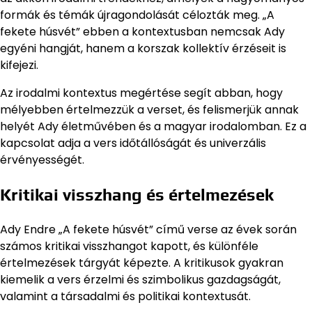
formák és témák újragondolását célozták meg. „A
fekete húsvét” ebben a kontextusban nemcsak Ady
egyéni hangját, hanem a korszak kollektív érzéseit is
kifejezi.
Az irodalmi kontextus megértése segít abban, hogy
mélyebben értelmezzük a verset, és felismerjük annak
helyét Ady életművében és a magyar irodalomban. Ez a
kapcsolat adja a vers időtállóságát és univerzális
érvényességét.
Kritikai visszhang és értelmezések
Ady Endre „A fekete húsvét” című verse az évek során
számos kritikai visszhangot kapott, és különféle
értelmezések tárgyát képezte. A kritikusok gyakran
kiemelik a vers érzelmi és szimbolikus gazdagságát,
valamint a társadalmi és politikai kontextusát.