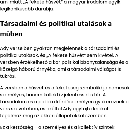
ami miatt „A fekete húsvét” a magyar irodalom egyik
legikonikusabb darabja.
Társadalmi és politikai utalások a
műben
Ady verseiben gyakran megjelennek a társadalmi és
politikai utalások, és „A fekete húsvét” sem kivétel. A
versben érzékelhető a kor politikai bizonytalansága és a
közelgő háború árnyéka, ami a társadalmi válságot is
tükrözi.
A versben a húsvét és a feketeség szimbolikája nemcsak
személyes, hanem kollektív jelentéssel is bír. A
társadalom és a politika kérdései mélyen gyökereznek a
vers szövetében, és ezáltal Ady egyfajta kritikát
fogalmaz meg az akkori állapotokkal szemben.
Ez a kettősség – a személyes és a kollektív szintek