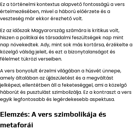
Ez a történelmi kontextus alapvető fontosságú a vers
értelmezésében, mivel a háború előérzete és a
veszteség már ekkor érezhető volt.
Ez az időszak Magyarország számára is kritikus volt,
hiszen a politikai és társadalmi feszültségek nap mint
nap növekedtek. Ady, mint sok más kortársa, érzékelte a
közelgő válság jeleit, és ezt a bizonytalanságot és
félelmet tükrözi verseiben.
A vers bonyolult érzelmi világában a húsvét ünnepe,
amely általában az újjászületést és a megváltást
jelképezi, ellentétben áll a feketeséggel, ami a közelgő
háborút és pusztulást szimbolizálja. Ez a kontraszt a vers
egyik legfontosabb és legérdekesebb aspektusa.
Elemzés: A vers szimbolikája és
metaforái