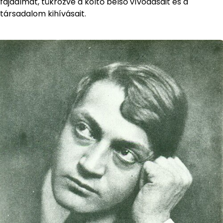
fájdalmat, tükrözve a költő belső vívódásait és a
társadalom kihívásait.