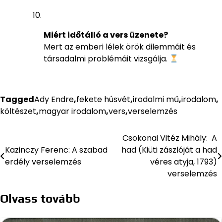
Miért időtálló a vers üzenete?
Mert az emberi lélek örök dilemmáit és
társadalmi problémáit vizsgálja.
Tagged
Ady Endre
,
fekete húsvét
,
irodalmi mű
,
irodalom
,
költészet
,
magyar irodalom
,
vers
,
verselemzés
Csokonai Vitéz Mihály: A
Bejegyzés
Kazinczy Ferenc: A szabad
had (Kiüti zászlóját a had
navigáció
erdély verselemzés
véres atyja, 1793)
verselemzés
Olvass tovább