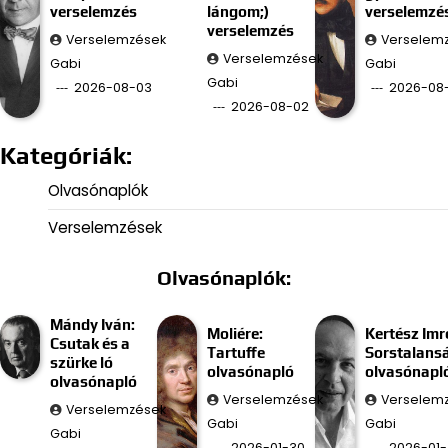
verselemzés
lángom;)
verselemzé
verselemzés
Verselemzések
Verselem
Verselemzések
Gabi
Gabi
Gabi
2026-08-03
2026-08-
2026-08-02
Kategóriák:
Olvasónaplók
Verselemzések
Olvasónaplók:
Mándy Iván:
Moliére:
Kertész Imr
Csutak és a
Tartuffe
Sorstalans
szürke ló
olvasónapló
olvasónapl
olvasónapló
Verselemzések
Verselem
Verselemzések
Gabi
Gabi
Gabi
2026-01-30
2026-01-