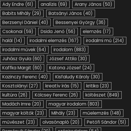
Ady Endre
(61)
analízis
(69)
Arany János
(50)
Babits Mihály
(29)
Batsányi János
(40)
Berzsenyi Dániel
(40)
Bessenyei György
(36)
Csokonai
(59)
Dsida Jenő
(56)
elemzés
(17)
halál
(14)
irodalmi elemzés
(167)
irodalmi mű
(214)
irodalmi művek
(64)
irodalom
(883)
Juhász Gyula
(60)
József Attila
(30)
Kaffka Margit
(60)
Katona József
(24)
Kazinczy Ferenc
(40)
Kisfaludy Károly
(30)
Kosztolányi
(27)
kreatív írás
(15)
kritika
(23)
kultúra
(26)
Kölcsey Ferenc
(26)
költészet
(849)
Madách Imre
(20)
magyar irodalom
(803)
magyar költők
(23)
Mihály
(23)
műelemzés
(148)
művészet
(23)
olvasónapló
(20)
Petőfi Sándor
(51)