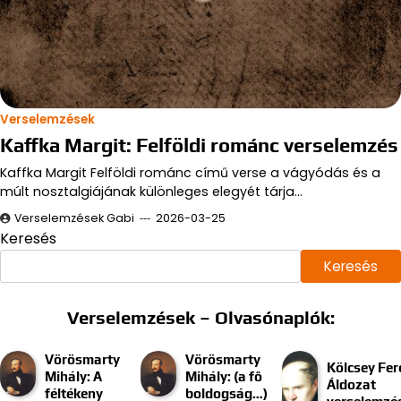
Verselemzések
Kaffka Margit: Felföldi románc verselemzés
Kaffka Margit Felföldi románc című verse a vágyódás és a
múlt nosztalgiájának különleges elegyét tárja…
Verselemzések Gabi
2026-03-25
Keresés
Keresés
Verselemzések – Olvasónaplók:
Vörösmarty
Vörösmarty
Kölcsey Fer
Mihály: A
Mihály: (a fő
Áldozat
féltékeny
boldogság…)