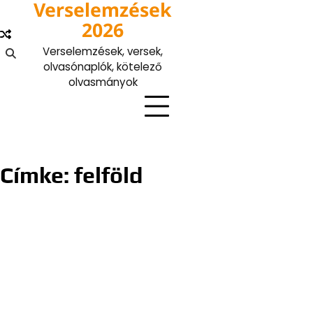
Verselemzések
Skip
to
2026
content
Verselemzések, versek,
olvasónaplók, kötelező
olvasmányok
Címke:
felföld