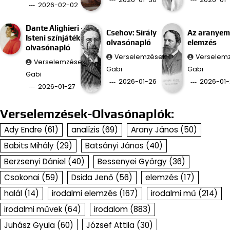
2026-02-02
Dante Alighieri –
Csehov: Sirály
Az aranyem
Isteni színjáték
olvasónapló
elemzés
olvasónapló
Verselemzések
Verselem
Verselemzések
Gabi
Gabi
Gabi
2026-01-26
2026-01-
2026-01-27
Verselemzések-Olvasónaplók:
Ady Endre
(61)
analízis
(69)
Arany János
(50)
Babits Mihály
(29)
Batsányi János
(40)
Berzsenyi Dániel
(40)
Bessenyei György
(36)
Csokonai
(59)
Dsida Jenő
(56)
elemzés
(17)
halál
(14)
irodalmi elemzés
(167)
irodalmi mű
(214)
irodalmi művek
(64)
irodalom
(883)
Juhász Gyula
(60)
József Attila
(30)