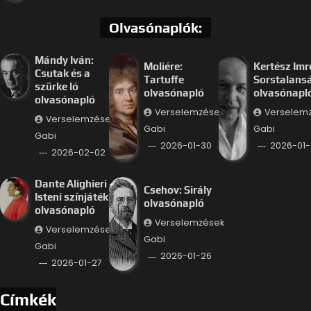
Olvasónaplók:
Mándy Iván:
Moliére:
Kertész Imr
Csutak és a
Tartuffe
Sorstalans
szürke ló
olvasónapló
olvasónapl
olvasónapló
Verselemzések
Verselem
Verselemzések
Gabi
Gabi
Gabi
2026-01-30
2026-01-
2026-02-02
Dante Alighieri –
Csehov: Sirály
Isteni színjáték
olvasónapló
olvasónapló
Verselemzések
Verselemzések
Gabi
Gabi
2026-01-26
2026-01-27
Címkék