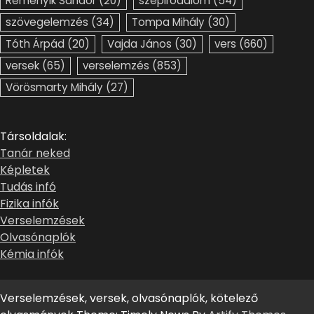
Reményik Sándor
(20)
szépirodalom
(54)
szövegelemzés
(34)
Tompa Mihály
(30)
Tóth Árpád
(20)
Vajda János
(30)
vers
(660)
versek
(65)
verselemzés
(853)
Vörösmarty Mihály
(27)
Társoldalak:
Tanár neked
Képletek
Tudás infó
Fizika infók
Verselemzések
Olvasónaplók
Kémia infók
Verselemzések, versek, olvasónaplók, kötelező