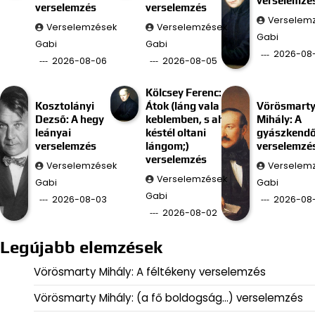
verselemzé
verselemzés
verselemzés
Verselem
Verselemzések
Verselemzések
Gabi
Gabi
Gabi
2026-08
2026-08-06
2026-08-05
Kölcsey Ferenc:
Kosztolányi
Átok (láng vala
Vörösmart
Dezső: A hegy
keblemben, s ah
Mihály: A
leányai
késtél oltani
gyászkend
verselemzés
lángom;)
verselemzé
verselemzés
Verselemzések
Verselem
Verselemzések
Gabi
Gabi
Gabi
2026-08-03
2026-08-
2026-08-02
Legújabb elemzések
Vörösmarty Mihály: A féltékeny verselemzés
Vörösmarty Mihály: (a fő boldogság…) verselemzés