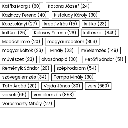
Kaffka Margit
(60)
Katona József
(24)
Kazinczy Ferenc
(40)
Kisfaludy Károly
(30)
Kosztolányi
(27)
kreatív írás
(15)
kritika
(23)
kultúra
(26)
Kölcsey Ferenc
(26)
költészet
(849)
Madách Imre
(20)
magyar irodalom
(803)
magyar költők
(23)
Mihály
(23)
műelemzés
(148)
művészet
(23)
olvasónapló
(20)
Petőfi Sándor
(51)
Reményik Sándor
(20)
szépirodalom
(54)
szövegelemzés
(34)
Tompa Mihály
(30)
Tóth Árpád
(20)
Vajda János
(30)
vers
(660)
versek
(65)
verselemzés
(853)
Vörösmarty Mihály
(27)