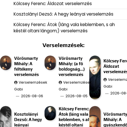
Kölcsey Ferenc: Áldozat verselemzés
Kosztolányi Dezső: A hegy leányai verselemzés
Kölcsey Ferenc: Átok (láng vala keblemben, s ah
késtél oltani lángom;) verselemzés
Verselemzések:
Vörösmarty
Vörösmarty
Kölcsey Fer
Mihály: A
Mihály: (a fő
Áldozat
féltékeny
boldogság…)
verselemzé
verselemzés
verselemzés
Verselem
Verselemzések
Verselemzések
Gabi
Gabi
Gabi
2026-08
2026-08-06
2026-08-05
Kölcsey Ferenc:
Kosztolányi
Átok (láng vala
Vörösmart
Dezső: A hegy
keblemben, s ah
Mihály: A
leányai
késtél oltani
gyászkend