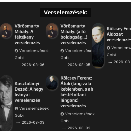
Verselemzések:
Vörösmarty
Vörösmarty
Kölcsey Fer
Mihály: A
Mihály: (a fő
Áldozat
féltékeny
boldogság…)
verselemzé
verselemzés
verselemzés
Verselem
Verselemzések
Verselemzések
Gabi
Gabi
Gabi
2026-08
2026-08-06
2026-08-05
Kölcsey Ferenc:
Kosztolányi
Átok (láng vala
Dezső: A hegy
keblemben, s ah
leányai
késtél oltani
verselemzés
lángom;)
verselemzés
Verselemzések
Verselemzések
Gabi
Gabi
2026-08-03
2026-08-02