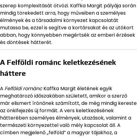
szerep komplexitását ötvözi. Kaffka Margit pályája során
mindig törekedett arra, hogy műveiben a személyes
élmények és a társadalmi környezet kapcsolatát
mutassa be, ezzel is segítve a kortársakat és az utókort
abban, hogy könnyebben megértsék az emberi érzések
és döntések hátterét.
A Felföldi románc keletkezésének
háttere
A
Felföldi románc
Kaffka Margit életének egyik
meghatározó időszakában született, amikor a szerző
már elismert írónőnek számított, de még mindig kereste
az önkifejezés új formáit. A vers keletkezésének
hátterében személyes élmények, utazások, valamint a
természeti környezettel való mély kapcsolat áll. A
címben megjelenő „felföld” a magyar tájakhoz, a