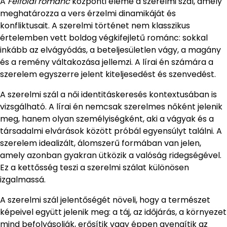
A
Felföldi románc
központi eleme a szerelmi szál, amely
meghatározza a vers érzelmi dinamikáját és
konfliktusait. A szerelmi történet nem klasszikus
értelemben vett boldog végkifejletű románc: sokkal
inkább az elvágyódás, a beteljesületlen vágy, a magány
és a remény váltakozása jellemzi. A lírai én számára a
szerelem egyszerre jelent kiteljesedést és szenvedést.
A szerelmi szál a női identitáskeresés kontextusában is
vizsgálható. A lírai én nemcsak szerelmes nőként jelenik
meg, hanem olyan személyiségként, aki a vágyak és a
társadalmi elvárások között próbál egyensúlyt találni. A
szerelem idealizált, álomszerű formában van jelen,
amely azonban gyakran ütközik a valóság ridegségével.
Ez a kettősség teszi a szerelmi szálat különösen
izgalmassá.
A szerelmi szál jelentőségét növeli, hogy a természet
képeivel együtt jelenik meg: a táj, az időjárás, a környezet
mind befolyásolják, erősítik vagy éppen gyengítik az