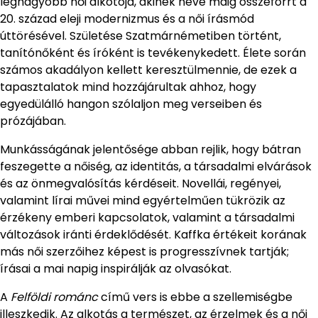
legnagyobb női alkotója, akinek neve máig összeforrt a
20. század eleji modernizmus és a női írásmód
úttörésével. Születése Szatmárnémetiben történt,
tanítónőként és íróként is tevékenykedett. Élete során
számos akadályon kellett keresztülmennie, de ezek a
tapasztalatok mind hozzájárultak ahhoz, hogy
egyedülálló hangon szólaljon meg verseiben és
prózájában.
Munkásságának jelentősége abban rejlik, hogy bátran
feszegette a nőiség, az identitás, a társadalmi elvárások
és az önmegvalósítás kérdéseit. Novellái, regényei,
valamint lírai művei mind egyértelműen tükrözik az
érzékeny emberi kapcsolatok, valamint a társadalmi
változások iránti érdeklődését. Kaffka értékeit korának
más női szerzőihez képest is progresszívnek tartják;
írásai a mai napig inspirálják az olvasókat.
A
Felföldi románc
című vers is ebbe a szellemiségbe
illeszkedik. Az alkotás a természet, az érzelmek és a női