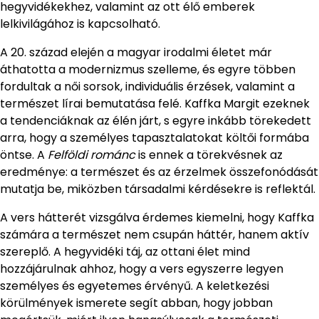
hegyvidékekhez, valamint az ott élő emberek
lelkivilágához is kapcsolható.
A 20. század elején a magyar irodalmi életet már
áthatotta a modernizmus szelleme, és egyre többen
fordultak a női sorsok, individuális érzések, valamint a
természet lírai bemutatása felé. Kaffka Margit ezeknek
a tendenciáknak az élén járt, s egyre inkább törekedett
arra, hogy a személyes tapasztalatokat költői formába
öntse. A
Felföldi románc
is ennek a törekvésnek az
eredménye: a természet és az érzelmek összefonódását
mutatja be, miközben társadalmi kérdésekre is reflektál.
A vers hátterét vizsgálva érdemes kiemelni, hogy Kaffka
számára a természet nem csupán háttér, hanem aktív
szereplő. A hegyvidéki táj, az ottani élet mind
hozzájárulnak ahhoz, hogy a vers egyszerre legyen
személyes és egyetemes érvényű. A keletkezési
körülmények ismerete segít abban, hogy jobban