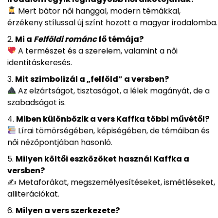
Mert bátor női hanggal, modern témákkal,
érzékeny stílussal új színt hozott a magyar irodalomba.
Mi a
Felföldi románc
fő témája?
A természet és a szerelem, valamint a női
identitáskeresés.
Mit szimbolizál a „felföld” a versben?
Az elzártságot, tisztaságot, a lélek magányát, de a
szabadságot is.
Miben különbözik a vers Kaffka többi művétől?
Lírai tömörségében, képiségében, de témáiban és
női nézőpontjában hasonló.
Milyen költői eszközöket használ Kaffka a
versben?
✍️ Metaforákat, megszemélyesítéseket, ismétléseket,
alliterációkat.
Milyen a vers szerkezete?