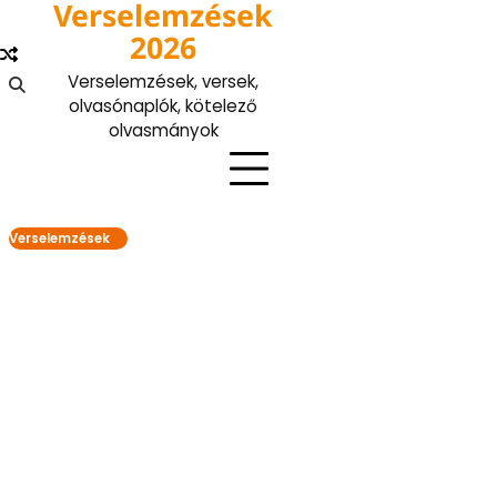
Verselemzések
Skip
to
2026
content
Verselemzések, versek,
olvasónaplók, kötelező
olvasmányok
Verselemzések