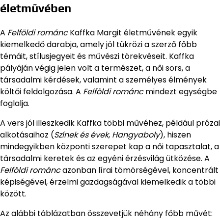
életművében
A
Felföldi románc
Kaffka Margit életművének egyik
kiemelkedő darabja, amely jól tükrözi a szerző főbb
témáit, stílusjegyeit és művészi törekvéseit. Kaffka
pályáján végig jelen volt a természet, a női sors, a
társadalmi kérdések, valamint a személyes élmények
költői feldolgozása. A
Felföldi románc
mindezt egységbe
foglalja.
A vers jól illeszkedik Kaffka többi művéhez, például prózai
alkotásaihoz (
Színek és évek
,
Hangyaboly
), hiszen
mindegyikben központi szerepet kap a női tapasztalat, a
társadalmi keretek és az egyéni érzésvilág ütközése. A
Felföldi románc
azonban lírai tömörségével, koncentrált
képiségével, érzelmi gazdagságával kiemelkedik a többi
között.
Az alábbi táblázatban összevetjük néhány főbb művét: