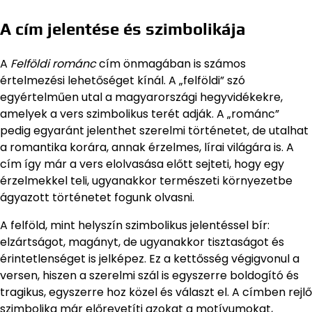
A cím jelentése és szimbolikája
A
Felföldi románc
cím önmagában is számos
értelmezési lehetőséget kínál. A „felföldi” szó
egyértelműen utal a magyarországi hegyvidékekre,
amelyek a vers szimbolikus terét adják. A „románc”
pedig egyaránt jelenthet szerelmi történetet, de utalhat
a romantika korára, annak érzelmes, lírai világára is. A
cím így már a vers elolvasása előtt sejteti, hogy egy
érzelmekkel teli, ugyanakkor természeti környezetbe
ágyazott történetet fogunk olvasni.
A felföld, mint helyszín szimbolikus jelentéssel bír:
elzártságot, magányt, de ugyanakkor tisztaságot és
érintetlenséget is jelképez. Ez a kettősség végigvonul a
versen, hiszen a szerelmi szál is egyszerre boldogító és
tragikus, egyszerre hoz közel és választ el. A címben rejlő
szimbolika már előrevetíti azokat a motívumokat,