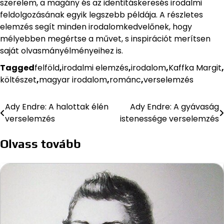
szerelem, a magány és az identitáskeresés irodalmi
feldolgozásának egyik legszebb példája. A részletes
elemzés segít minden irodalomkedvelőnek, hogy
mélyebben megértse a művet, s inspirációt merítsen
saját olvasmányélményeihez is.
Tagged
felföld
,
irodalmi elemzés
,
irodalom
,
Kaffka Margit
,
költészet
,
magyar irodalom
,
románc
,
verselemzés
Ady Endre: A halottak élén
Ady Endre: A gyávaság
Bejegyzés
verselemzés
istenessége verselemzés
navigáció
Olvass tovább