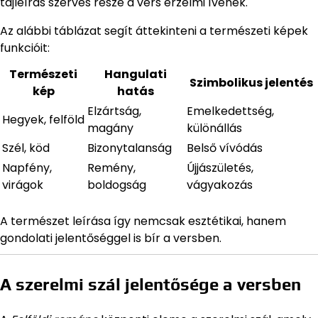
tájleírás szerves része a vers érzelmi ívének.
Az alábbi táblázat segít áttekinteni a természeti képek
funkcióit:
Természeti
Hangulati
Szimbolikus jelentés
kép
hatás
Elzártság,
Emelkedettség,
Hegyek, felföld
magány
különállás
Szél, köd
Bizonytalanság
Belső vívódás
Napfény,
Remény,
Újjászületés,
virágok
boldogság
vágyakozás
A természet leírása így nemcsak esztétikai, hanem
gondolati jelentőséggel is bír a versben.
A szerelmi szál jelentősége a versben