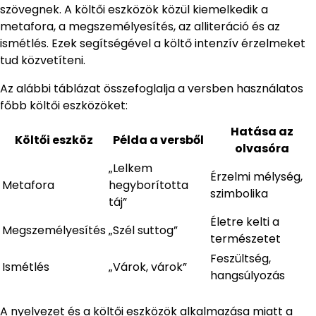
szövegnek. A költői eszközök közül kiemelkedik a
metafora, a megszemélyesítés, az alliteráció és az
ismétlés. Ezek segítségével a költő intenzív érzelmeket
tud közvetíteni.
Az alábbi táblázat összefoglalja a versben használatos
főbb költői eszközöket:
Hatása az
Költői eszköz
Példa a versből
olvasóra
„Lelkem
Érzelmi mélység,
Metafora
hegyborította
szimbolika
táj”
Életre kelti a
Megszemélyesítés
„Szél suttog”
természetet
Feszültség,
Ismétlés
„Várok, várok”
hangsúlyozás
A nyelvezet és a költői eszközök alkalmazása miatt a