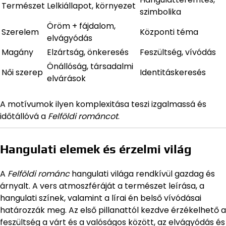
Természet
Lelkiállapot, környezet
szimbolika
Öröm + fájdalom,
Szerelem
Központi téma
elvágyódás
Magány
Elzártság, önkeresés
Feszültség, vívódás
Önállóság, társadalmi
Női szerep
Identitáskeresés
elvárások
A motívumok ilyen komplexitása teszi izgalmassá és
időtállóvá a
Felföldi románcot
.
Hangulati elemek és érzelmi világ
A
Felföldi románc
hangulati világa rendkívül gazdag és
árnyalt. A vers atmoszféráját a természet leírása, a
hangulati színek, valamint a lírai én belső vívódásai
határozzák meg. Az első pillanattól kezdve érzékelhető a
feszültség a várt és a valóságos között, az elvágyódás és