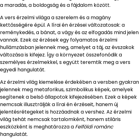
a maradás, a boldogság és a fájdalom között.
A vers érzelmi világa a szerelem és a magány
kettősségére épül. A lírai én érzései változatosak: a
reménykedés, a bánat, a vágy és az elfogadás mind jelen
vannak. Ezek az érzések egy folyamatos érzelmi
hullámzásban jelennek meg, amelyet a táj, az évszakok
változása is kifejez. Így a környezet összefonódik a
személyes érzelmekkel, s együtt teremtik meg a vers
egyedi hangulatát.
Az érzelmi világ kiemelése érdekében a versben gyakran
jelennek meg metaforikus, szimbolikus képek, amelyek
segítenek a belső állapotok kifejezésében. Ezek a képek
nemcsak illusztrálják a lírai én érzéseit, hanem új
jelentésrétegeket is hozzáadnak a vershez. Az érzelmi
világ tehát nemcsak tartalomként, hanem stiláris
eszközként is meghatározza a
Felföldi románc
hangulatát.