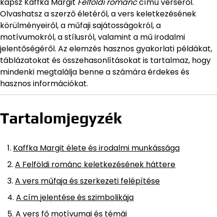
kapsz Kaffka Margit
Felföldi románc
című verséről.
Olvashatsz a szerző életéről, a vers keletkezésének
körülményeiről, a műfaji sajátosságokról, a
motívumokról, a stílusról, valamint a mű irodalmi
jelentőségéről. Az elemzés hasznos gyakorlati példákat,
táblázatokat és összehasonlításokat is tartalmaz, hogy
mindenki megtalálja benne a számára érdekes és
hasznos információkat.
Tartalomjegyzék
Kaffka Margit élete és irodalmi munkássága
A Felföldi románc keletkezésének háttere
A vers műfaja és szerkezeti felépítése
A cím jelentése és szimbolikája
A vers fő motívumai és témái