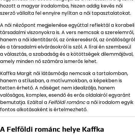
hozott a magyar irodalomba, hiszen addig kevés női
szerző vállalta fel ennyire nyíltan a női tapasztalatokat.
A női nézőpont megjelenése egyúttal reflektál a korabeli
társadalmi viszonyokra is. A vers nemcsak a szerelemről,
hanem a női identitásról, az önkeresésről, az önállóságról
és a társadalmi elvárásokról is szól. A lírai én szembesül
a választás, a szabadság és a kötöttségek dilemmájával,
amely minden nő számára ismerős lehet.
Kaffka Margit női látásmódja nemcsak a tartalomban,
hanem a stílusban, a motívumokban, a képekben is
tetten érhető. A nőiséget nem idealizálja, hanem
valóságos, komplex, esendő és erős oldalairól egyaránt
bemutatja. Ezáltal a
Felföldi románc
a női irodalom egyik
fontos alkotásaként is értelmezhető.
A Felföldi románc helye Kaffka