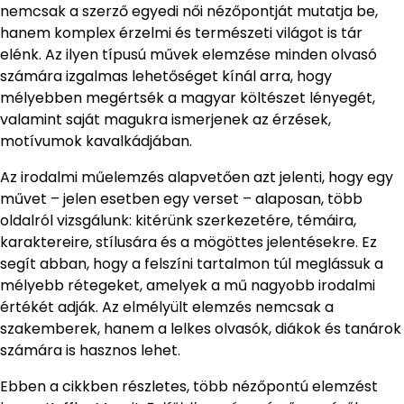
nemcsak a szerző egyedi női nézőpontját mutatja be,
hanem komplex érzelmi és természeti világot is tár
elénk. Az ilyen típusú művek elemzése minden olvasó
számára izgalmas lehetőséget kínál arra, hogy
mélyebben megértsék a magyar költészet lényegét,
valamint saját magukra ismerjenek az érzések,
motívumok kavalkádjában.
Az irodalmi műelemzés alapvetően azt jelenti, hogy egy
művet – jelen esetben egy verset – alaposan, több
oldalról vizsgálunk: kitérünk szerkezetére, témáira,
karaktereire, stílusára és a mögöttes jelentésekre. Ez
segít abban, hogy a felszíni tartalmon túl meglássuk a
mélyebb rétegeket, amelyek a mű nagyobb irodalmi
értékét adják. Az elmélyült elemzés nemcsak a
szakemberek, hanem a lelkes olvasók, diákok és tanárok
számára is hasznos lehet.
Ebben a cikkben részletes, több nézőpontú elemzést