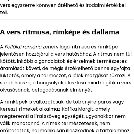
vers egyszerre könnyen átélhető és irodalmi értékkel
teli.
A vers ritmusa, rímképe és dallama
A
Felföldi románc
zenei világa, ritmusa és rímképe
jelentősen hozzájárul a vers hatásához. A ritmus nem túl
kötött, inkább a gondolatok és érzelmek természetes
áramlását követi, de mégis érzékelhető benne egyfajta
lüktetés, amely a természet, a lélek mozgását tükrözi. A
sorok hossza, a hangsúlyok eloszlása mind segítik a vers
olvasásának, befogadásának élményét.
A rímképek is változatosak, de többnyire páros vagy
kereszt rímeket alkalmaz Kaffka Margit, amely
megteremti a lírai szöveg egységét, ugyanakkor nem
válik monotonná. A rímek természetesek, nem
erőltetettek, harmonikusan illeszkednek a tartalomhoz.