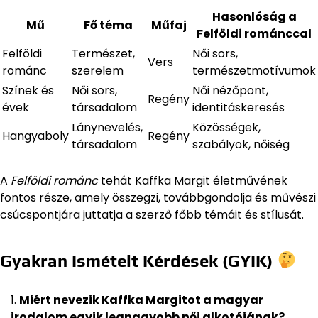
Hasonlóság a
Mű
Fő téma
Műfaj
Felföldi románccal
Felföldi
Természet,
Női sors,
Vers
románc
szerelem
természetmotívumok
Színek és
Női sors,
Női nézőpont,
Regény
évek
társadalom
identitáskeresés
Lánynevelés,
Közösségek,
Hangyaboly
Regény
társadalom
szabályok, nőiség
A
Felföldi románc
tehát Kaffka Margit életművének
fontos része, amely összegzi, továbbgondolja és művészi
csúcspontjára juttatja a szerző főbb témáit és stílusát.
Gyakran Ismételt Kérdések (GYIK)
Miért nevezik Kaffka Margitot a magyar
irodalom egyik legnagyobb női alkotójának?