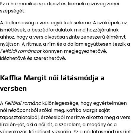
Ez a harmonikus szerkesztés kiemeli a szöveg zenei
szépségét.
A dallamosság a vers egyik kulcseleme. A szóképek, az
ismétlések, a beszédfordulatok mind hozzájárulnak
ahhoz, hogy a vers olvasása szinte zeneszerű élményt
nyújtson. A ritmus, a rím és a dallam együttesen teszik a
Felföldi románcot
könnyen megjegyezhetővé,
idézhetővé és szerethetővé.
Kaffka Margit női látásmódja a
versben
A
Felföldi románc
különlegessége, hogy egyértelműen
női nézőpontból szólal meg. Kaffka Margit saját
tapasztalataiból, érzéseiből merítve alkotta meg a vers
lírai én-jét, aki a női lét, a szerelem, a magány és a
vágyakozás kérdéseit vizsgálja. Ez a női látásmód új színt