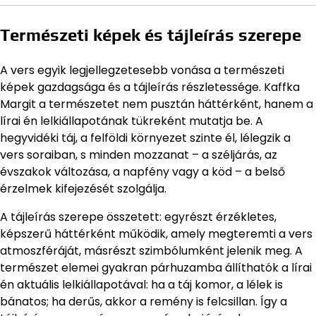
Természeti képek és tájleírás szerepe
A vers egyik legjellegzetesebb vonása a természeti
képek gazdagsága és a tájleírás részletessége. Kaffka
Margit a természetet nem pusztán háttérként, hanem a
lírai én lelkiállapotának tükreként mutatja be. A
hegyvidéki táj, a felföldi környezet szinte él, lélegzik a
vers soraiban, s minden mozzanat – a széljárás, az
évszakok változása, a napfény vagy a köd – a belső
érzelmek kifejezését szolgálja.
A tájleírás szerepe összetett: egyrészt érzékletes,
képszerű háttérként működik, amely megteremti a vers
atmoszféráját, másrészt szimbólumként jelenik meg. A
természet elemei gyakran párhuzamba állíthatók a lírai
én aktuális lelkiállapotával: ha a táj komor, a lélek is
bánatos; ha derűs, akkor a remény is felcsillan. Így a