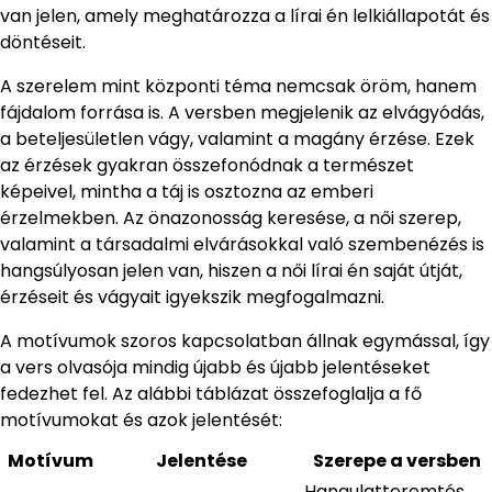
van jelen, amely meghatározza a lírai én lelkiállapotát és
döntéseit.
A szerelem mint központi téma nemcsak öröm, hanem
fájdalom forrása is. A versben megjelenik az elvágyódás,
a beteljesületlen vágy, valamint a magány érzése. Ezek
az érzések gyakran összefonódnak a természet
képeivel, mintha a táj is osztozna az emberi
érzelmekben. Az önazonosság keresése, a női szerep,
valamint a társadalmi elvárásokkal való szembenézés is
hangsúlyosan jelen van, hiszen a női lírai én saját útját,
érzéseit és vágyait igyekszik megfogalmazni.
A motívumok szoros kapcsolatban állnak egymással, így
a vers olvasója mindig újabb és újabb jelentéseket
fedezhet fel. Az alábbi táblázat összefoglalja a fő
motívumokat és azok jelentését:
Motívum
Jelentése
Szerepe a versben
Hangulatteremtés,