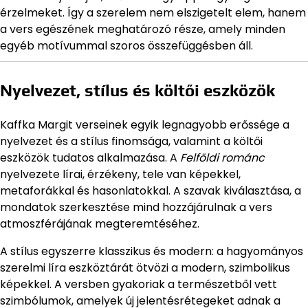
érzelmeket. Így a szerelem nem elszigetelt elem, hanem
a vers egészének meghatározó része, amely minden
egyéb motívummal szoros összefüggésben áll.
Nyelvezet, stílus és költői eszközök
Kaffka Margit verseinek egyik legnagyobb erőssége a
nyelvezet és a stílus finomsága, valamint a költői
eszközök tudatos alkalmazása. A
Felföldi románc
nyelvezete lírai, érzékeny, tele van képekkel,
metaforákkal és hasonlatokkal. A szavak kiválasztása, a
mondatok szerkesztése mind hozzájárulnak a vers
atmoszférájának megteremtéséhez.
A stílus egyszerre klasszikus és modern: a hagyományos
szerelmi líra eszköztárát ötvözi a modern, szimbolikus
képekkel. A versben gyakoriak a természetből vett
szimbólumok, amelyek új jelentésrétegeket adnak a