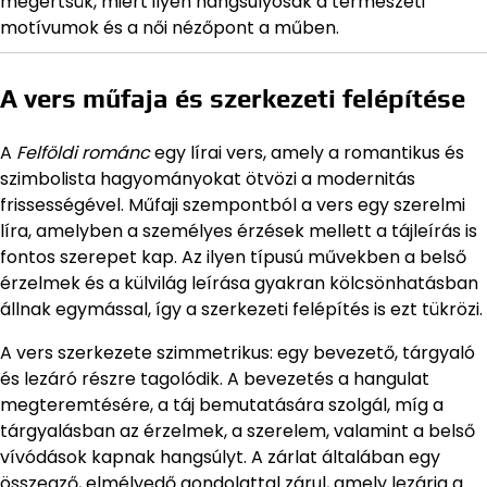
megértsük, miért ilyen hangsúlyosak a természeti
motívumok és a női nézőpont a műben.
A vers műfaja és szerkezeti felépítése
A
Felföldi románc
egy lírai vers, amely a romantikus és
szimbolista hagyományokat ötvözi a modernitás
frissességével. Műfaji szempontból a vers egy szerelmi
líra, amelyben a személyes érzések mellett a tájleírás is
fontos szerepet kap. Az ilyen típusú művekben a belső
érzelmek és a külvilág leírása gyakran kölcsönhatásban
állnak egymással, így a szerkezeti felépítés is ezt tükrözi.
A vers szerkezete szimmetrikus: egy bevezető, tárgyaló
és lezáró részre tagolódik. A bevezetés a hangulat
megteremtésére, a táj bemutatására szolgál, míg a
tárgyalásban az érzelmek, a szerelem, valamint a belső
vívódások kapnak hangsúlyt. A zárlat általában egy
összegző, elmélyedő gondolattal zárul, amely lezárja a