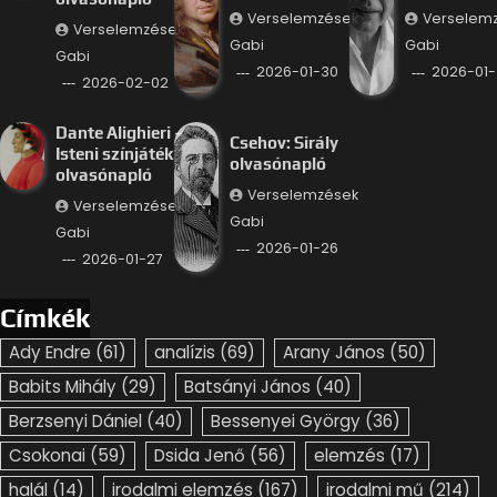
Verselemzések
Verselem
Verselemzések
Gabi
Gabi
Gabi
2026-01-30
2026-01-
2026-02-02
Dante Alighieri –
Csehov: Sirály
Isteni színjáték
olvasónapló
olvasónapló
Verselemzések
Verselemzések
Gabi
Gabi
2026-01-26
2026-01-27
Címkék
Ady Endre
(61)
analízis
(69)
Arany János
(50)
Babits Mihály
(29)
Batsányi János
(40)
Berzsenyi Dániel
(40)
Bessenyei György
(36)
Csokonai
(59)
Dsida Jenő
(56)
elemzés
(17)
halál
(14)
irodalmi elemzés
(167)
irodalmi mű
(214)