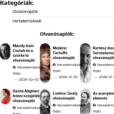
Kategóriák:
Olvasónaplók
Verselemzések
Olvasónaplók:
Mándy Iván:
Moliére:
Kertész Imr
Csutak és a
Tartuffe
Sorstalans
szürke ló
olvasónapló
olvasónapl
olvasónapló
Verselemzések
Verselem
Verselemzések
Gabi
Gabi
Gabi
2026-01-30
2026-01-
2026-02-02
Dante Alighieri –
Csehov: Sirály
Az aranyem
Isteni színjáték
olvasónapló
elemzés
olvasónapló
Verselemzések
Verselem
Verselemzések
Gabi
Gabi
Gabi