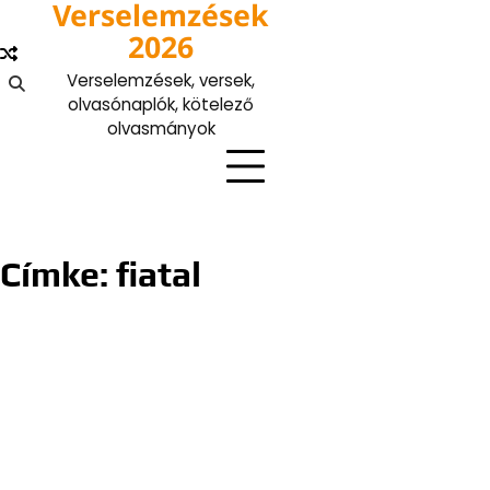
Verselemzések
Skip
to
2026
content
Verselemzések, versek,
olvasónaplók, kötelező
olvasmányok
Címke:
fiatal