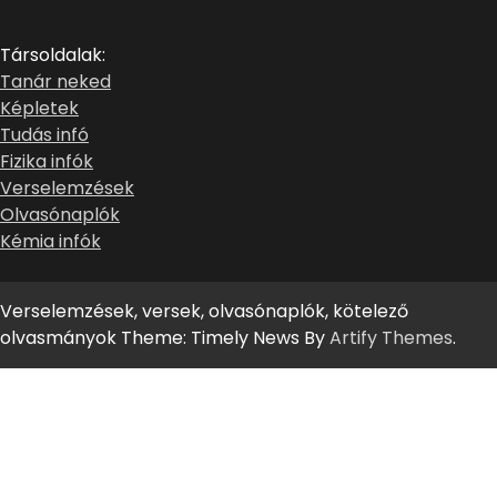
Társoldalak:
Tanár neked
Képletek
Tudás infó
Fizika infók
Verselemzések
Olvasónaplók
Kémia infók
Verselemzések, versek, olvasónaplók, kötelező
olvasmányok Theme: Timely News By
Artify Themes
.