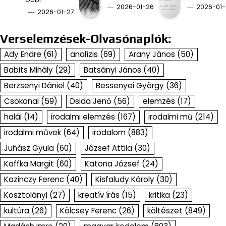
2026-01-26
2026-01-
2026-01-27
Verselemzések-Olvasónaplók:
Ady Endre
(61)
analízis
(69)
Arany János
(50)
Babits Mihály
(29)
Batsányi János
(40)
Berzsenyi Dániel
(40)
Bessenyei György
(36)
Csokonai
(59)
Dsida Jenő
(56)
elemzés
(17)
halál
(14)
irodalmi elemzés
(167)
irodalmi mű
(214)
irodalmi művek
(64)
irodalom
(883)
Juhász Gyula
(60)
József Attila
(30)
Kaffka Margit
(60)
Katona József
(24)
Kazinczy Ferenc
(40)
Kisfaludy Károly
(30)
Kosztolányi
(27)
kreatív írás
(15)
kritika
(23)
kultúra
(26)
Kölcsey Ferenc
(26)
költészet
(849)