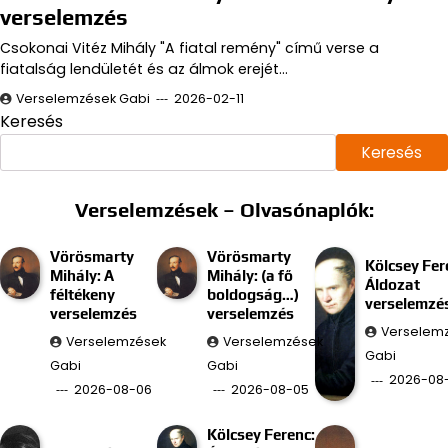
verselemzés
Csokonai Vitéz Mihály "A fiatal remény" című verse a
fiatalság lendületét és az álmok erejét…
Verselemzések Gabi
2026-02-11
Keresés
Keresés
Verselemzések – Olvasónaplók:
Vörösmarty
Vörösmarty
Kölcsey Fer
Mihály: A
Mihály: (a fő
Áldozat
féltékeny
boldogság…)
verselemzé
verselemzés
verselemzés
Verselem
Verselemzések
Verselemzések
Gabi
Gabi
Gabi
2026-08
2026-08-06
2026-08-05
Kölcsey Ferenc: