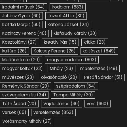
irodalmi művek
(64)
irodalom
(883)
Juhász Gyula
(60)
József Attila
(30)
Kaffka Margit
(60)
Katona József
(24)
Kazinczy Ferenc
(40)
Kisfaludy Károly
(30)
Kosztolányi
(27)
kreatív írás
(15)
kritika
(23)
kultúra
(26)
Kölcsey Ferenc
(26)
költészet
(849)
Madách Imre
(20)
magyar irodalom
(803)
magyar költők
(23)
Mihály
(23)
műelemzés
(148)
művészet
(23)
olvasónapló
(20)
Petőfi Sándor
(51)
Reményik Sándor
(20)
szépirodalom
(54)
szövegelemzés
(34)
Tompa Mihály
(30)
Tóth Árpád
(20)
Vajda János
(30)
vers
(660)
versek
(65)
verselemzés
(853)
Vörösmarty Mihály
(27)