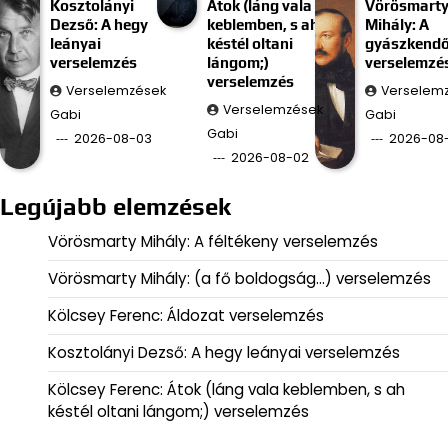
Kosztolányi
Átok (láng vala
Vörösmart
Dezső: A hegy
keblemben, s ah
Mihály: A
leányai
késtél oltani
gyászkend
verselemzés
lángom;)
verselemzé
verselemzés
Verselemzések
Verselem
Verselemzések
Gabi
Gabi
Gabi
2026-08-03
2026-08-
2026-08-02
Legújabb elemzések
Vörösmarty Mihály: A féltékeny verselemzés
Vörösmarty Mihály: (a fő boldogság…) verselemzés
Kölcsey Ferenc: Áldozat verselemzés
Kosztolányi Dezső: A hegy leányai verselemzés
Kölcsey Ferenc: Átok (láng vala keblemben, s ah
késtél oltani lángom;) verselemzés