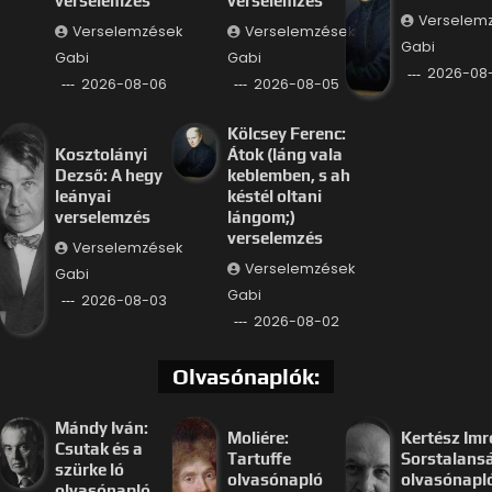
verselemzés
verselemzés
Verselem
Verselemzések
Verselemzések
Gabi
Gabi
Gabi
2026-08
2026-08-06
2026-08-05
Kölcsey Ferenc:
Kosztolányi
Átok (láng vala
Dezső: A hegy
keblemben, s ah
leányai
késtél oltani
verselemzés
lángom;)
verselemzés
Verselemzések
Verselemzések
Gabi
Gabi
2026-08-03
2026-08-02
Olvasónaplók:
Mándy Iván:
Moliére:
Kertész Imr
Csutak és a
Tartuffe
Sorstalans
szürke ló
olvasónapló
olvasónapl
olvasónapló