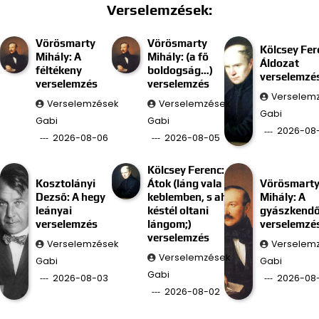
Verselemzések:
Vörösmarty
Vörösmarty
Kölcsey Fer
Mihály: A
Mihály: (a fő
Áldozat
féltékeny
boldogság…)
verselemzé
verselemzés
verselemzés
Verselem
Verselemzések
Verselemzések
Gabi
Gabi
Gabi
2026-08
2026-08-06
2026-08-05
Kölcsey Ferenc:
Kosztolányi
Átok (láng vala
Vörösmart
Dezső: A hegy
keblemben, s ah
Mihály: A
leányai
késtél oltani
gyászkend
verselemzés
lángom;)
verselemzé
verselemzés
Verselemzések
Verselem
Verselemzések
Gabi
Gabi
Gabi
2026-08-03
2026-08-
2026-08-02