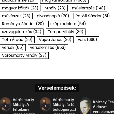
Madách Imre
(20)
magyar irodalom
(803)
magyar költők
(23)
Mihály
(23)
műelemzés
(148)
művészet
(23)
olvasónapló
(20)
Petőfi Sándor
(51)
Reményik Sándor
(20)
szépirodalom
(54)
szövegelemzés
(34)
Tompa Mihály
(30)
Tóth Árpád
(20)
Vajda János
(30)
vers
(660)
versek
(65)
verselemzés
(853)
Vörösmarty Mihály
(27)
Verselemzések:
Vörösmarty
Vörösmarty
Kölcsey Fer
Mihály: A
Mihály: (a fő
Áldozat
féltékeny
boldogság…)
verselemzé