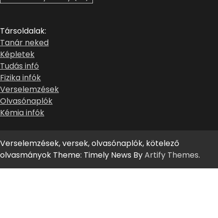
Társoldalak:
Tanár neked
Képletek
Tudás infó
Fizika infók
Verselemzések
Olvasónaplók
Kémia infók
Verselemzések, versek, olvasónaplók, kötelező
olvasmányok Theme: Timely News By
Artify Themes
.