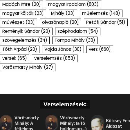
Madách Imre
(20)
magyar irodalom
(803)
magyar költők
(23)
Mihály
(23)
műelemzés
(148)
művészet
(23)
olvasónapló
(20)
Petőfi Sándor
(51)
Reményik Sándor
(20)
szépirodalom
(54)
szövegelemzés
(34)
Tompa Mihály
(30)
Tóth Árpád
(20)
Vajda János
(30)
vers
(660)
versek
(65)
verselemzés
(853)
Vörösmarty Mihály
(27)
Verselemzések:
Vörösmarty
Vörösmarty
Kölcsey Fer
Mihály: A
Mihály: (a fő
Áldozat
féltékeny
boldogság…)