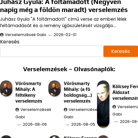
Juhász Gyula: A föltámadott (Negyven
napig még a földön maradt) verselemzés
Juhász Gyula "A föltámadott" című verse az emberi lélek
feltámadását és a remény újjászületését vizsgálja.…
Verselemzések Gabi
2026-02-01
Keresés
Keresés
Verselemzések – Olvasónaplók:
Vörösmarty
Vörösmarty
Kölcsey Fer
Mihály: A
Mihály: (a fő
Áldozat
féltékeny
boldogság…)
verselemzé
verselemzés
verselemzés
Verselem
Verselemzések
Verselemzések
Gabi
Gabi
Gabi
2026-08
2026-08-06
2026-08-05