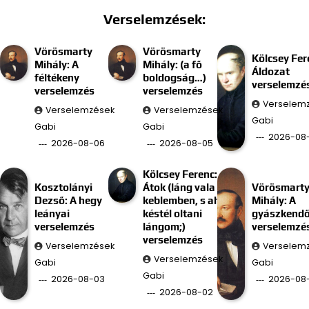
Verselemzések:
Vörösmarty
Vörösmarty
Kölcsey Fer
Mihály: A
Mihály: (a fő
Áldozat
féltékeny
boldogság…)
verselemzé
verselemzés
verselemzés
Verselem
Verselemzések
Verselemzések
Gabi
Gabi
Gabi
2026-08
2026-08-06
2026-08-05
Kölcsey Ferenc:
Kosztolányi
Átok (láng vala
Vörösmart
Dezső: A hegy
keblemben, s ah
Mihály: A
leányai
késtél oltani
gyászkend
verselemzés
lángom;)
verselemzé
verselemzés
Verselemzések
Verselem
Verselemzések
Gabi
Gabi
Gabi
2026-08-03
2026-08-
2026-08-02