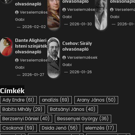
olvasónapló
olvasónapl
olvasónapló
Verselemzések
Verselem
Verselemzések
Gabi
Gabi
Gabi
2026-01-30
2026-01-
2026-02-02
Dante Alighieri –
Csehov: Sirály
Isteni színjáték
olvasónapló
olvasónapló
Verselemzések
Verselemzések
Gabi
Gabi
2026-01-26
2026-01-27
Címkék
Ady Endre
(61)
analízis
(69)
Arany János
(50)
Babits Mihály
(29)
Batsányi János
(40)
Berzsenyi Dániel
(40)
Bessenyei György
(36)
Csokonai
(59)
Dsida Jenő
(56)
elemzés
(17)