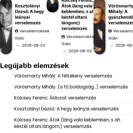
Kölcsey Ferenc:
Kosztolányi
Átok (láng vala
Vörösmart
Dezső: A hegy
keblemben, s ah
Mihály: A
leányai
késtél oltani
gyászkend
verselemzés
lángom;)
verselemzé
verselemzés
Verselemzések
Verselem
Verselemzések
Gabi
Gabi
Gabi
2026-08-03
2026-08-
2026-08-02
Legújabb elemzések
Vörösmarty Mihály: A féltékeny verselemzés
Vörösmarty Mihály: (a fő boldogság…) verselemzés
Kölcsey Ferenc: Áldozat verselemzés
Kosztolányi Dezső: A hegy leányai verselemzés
Kölcsey Ferenc: Átok (láng vala keblemben, s ah
késtél oltani lángom;) verselemzés