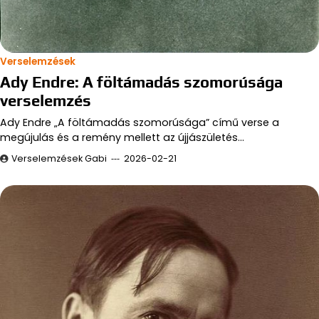
Verselemzések
Ady Endre: A föltámadás szomorúsága
verselemzés
Ady Endre „A föltámadás szomorúsága” című verse a
megújulás és a remény mellett az újjászületés…
Verselemzések Gabi
2026-02-21