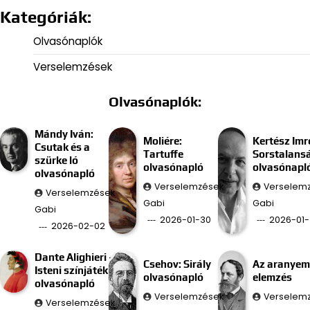
Kategóriák:
Olvasónaplók
Verselemzések
Olvasónaplók:
Mándy Iván:
Moliére:
Kertész Imr
Csutak és a
Tartuffe
Sorstalans
szürke ló
olvasónapló
olvasónapl
olvasónapló
Verselemzések
Verselem
Verselemzések
Gabi
Gabi
Gabi
2026-01-30
2026-01-
2026-02-02
Dante Alighieri –
Csehov: Sirály
Az aranyem
Isteni színjáték
olvasónapló
elemzés
olvasónapló
Verselemzések
Verselem
Verselemzések