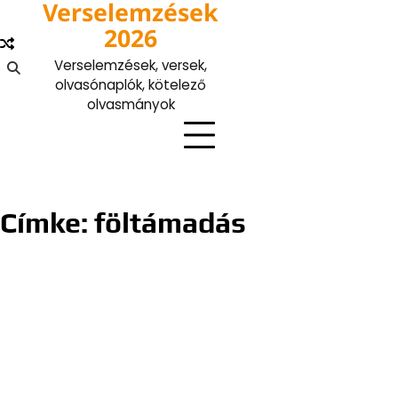
Verselemzések
Skip
to
2026
content
Verselemzések, versek,
olvasónaplók, kötelező
olvasmányok
Címke:
föltámadás