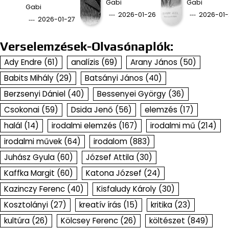
Gabi
Gabi
Gabi
2026-01-26
2026-01-
2026-01-27
Verselemzések-Olvasónaplók:
Ady Endre
(61)
analízis
(69)
Arany János
(50)
Babits Mihály
(29)
Batsányi János
(40)
Berzsenyi Dániel
(40)
Bessenyei György
(36)
Csokonai
(59)
Dsida Jenő
(56)
elemzés
(17)
halál
(14)
irodalmi elemzés
(167)
irodalmi mű
(214)
irodalmi művek
(64)
irodalom
(883)
Juhász Gyula
(60)
József Attila
(30)
Kaffka Margit
(60)
Katona József
(24)
Kazinczy Ferenc
(40)
Kisfaludy Károly
(30)
Kosztolányi
(27)
kreatív írás
(15)
kritika
(23)
kultúra
(26)
Kölcsey Ferenc
(26)
költészet
(849)