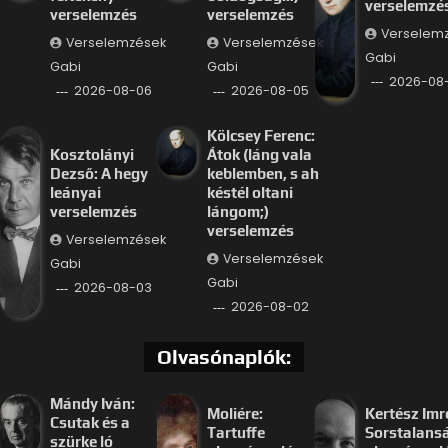
verselemzé
verselemzés
verselemzés
Verselem
Verselemzések
Verselemzések
Gabi
Gabi
Gabi
2026-08
2026-08-06
2026-08-05
Kölcsey Ferenc:
Kosztolányi
Átok (láng vala
Dezső: A hegy
keblemben, s ah
leányai
késtél oltani
verselemzés
lángom;)
verselemzés
Verselemzések
Verselemzések
Gabi
Gabi
2026-08-03
2026-08-02
Olvasónaplók:
Mándy Iván:
Moliére:
Kertész Imr
Csutak és a
Tartuffe
Sorstalans
szürke ló