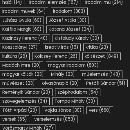
halál
(14)
irodalmi elemzés
(167)
irodalmi mű
(214)
irodalmi művek
(64)
irodalom
(883)
Juhász Gyula
(60)
József Attila
(30)
Kaffka Margit
(60)
Katona József
(24)
Kazinczy Ferenc
(40)
Kisfaludy Károly
(30)
Kosztolányi
(27)
kreatív írás
(15)
kritika
(23)
kultúra
(26)
Kölcsey Ferenc
(26)
költészet
(849)
Madách Imre
(20)
magyar irodalom
(803)
magyar költők
(23)
Mihály
(23)
műelemzés
(148)
művészet
(23)
olvasónapló
(20)
Petőfi Sándor
(51)
Reményik Sándor
(20)
szépirodalom
(54)
szövegelemzés
(34)
Tompa Mihály
(30)
Tóth Árpád
(20)
Vajda János
(30)
vers
(660)
versek
(65)
verselemzés
(853)
Vörösmarty Mihály
(27)