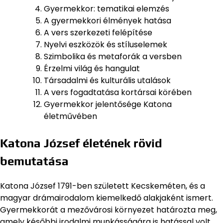
Gyermekkor: tematikai elemzés
A gyermekkori élmények hatása
A vers szerkezeti felépítése
Nyelvi eszközök és stíluselemek
Szimbolika és metaforák a versben
Érzelmi világ és hangulat
Társadalmi és kulturális utalások
A vers fogadtatása kortársai körében
Gyermekkor jelentősége Katona
életművében
Katona József életének rövid
bemutatása
Katona József 1791-ben született Kecskeméten, és a
magyar drámairodalom kiemelkedő alakjaként ismert.
Gyermekkorát a mezővárosi környezet határozta meg,
amely későbbi irodalmi munkásságára is hatással volt.