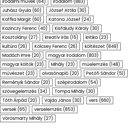
irodalmi művek
(64)
irodalom
(883)
Juhász Gyula
(60)
József Attila
(30)
Kaffka Margit
(60)
Katona József
(24)
Kazinczy Ferenc
(40)
Kisfaludy Károly
(30)
Kosztolányi
(27)
kreatív írás
(15)
kritika
(23)
kultúra
(26)
Kölcsey Ferenc
(26)
költészet
(849)
Madách Imre
(20)
magyar irodalom
(803)
magyar költők
(23)
Mihály
(23)
műelemzés
(148)
művészet
(23)
olvasónapló
(20)
Petőfi Sándor
(51)
Reményik Sándor
(20)
szépirodalom
(54)
szövegelemzés
(34)
Tompa Mihály
(30)
Tóth Árpád
(20)
Vajda János
(30)
vers
(660)
versek
(65)
verselemzés
(853)
Vörösmarty Mihály
(27)