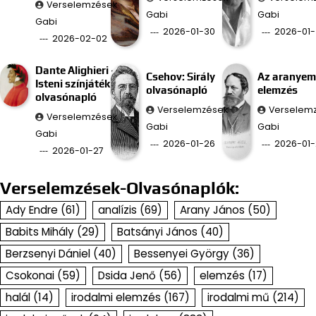
Verselemzések
Gabi
Gabi
Gabi
2026-01-30
2026-01-
2026-02-02
Dante Alighieri –
Csehov: Sirály
Az aranyem
Isteni színjáték
olvasónapló
elemzés
olvasónapló
Verselemzések
Verselem
Verselemzések
Gabi
Gabi
Gabi
2026-01-26
2026-01-
2026-01-27
Verselemzések-Olvasónaplók:
Ady Endre
(61)
analízis
(69)
Arany János
(50)
Babits Mihály
(29)
Batsányi János
(40)
Berzsenyi Dániel
(40)
Bessenyei György
(36)
Csokonai
(59)
Dsida Jenő
(56)
elemzés
(17)
halál
(14)
irodalmi elemzés
(167)
irodalmi mű
(214)