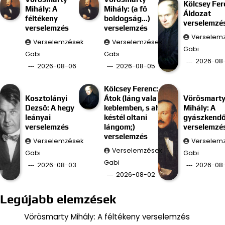
Kölcsey Fer
Mihály: A
Mihály: (a fő
Áldozat
féltékeny
boldogság…)
verselemzé
verselemzés
verselemzés
Verselem
Verselemzések
Verselemzések
Gabi
Gabi
Gabi
2026-08
2026-08-06
2026-08-05
Kölcsey Ferenc:
Kosztolányi
Átok (láng vala
Vörösmart
Dezső: A hegy
keblemben, s ah
Mihály: A
leányai
késtél oltani
gyászkend
verselemzés
lángom;)
verselemzé
verselemzés
Verselemzések
Verselem
Verselemzések
Gabi
Gabi
Gabi
2026-08-03
2026-08-
2026-08-02
Legújabb elemzések
Vörösmarty Mihály: A féltékeny verselemzés