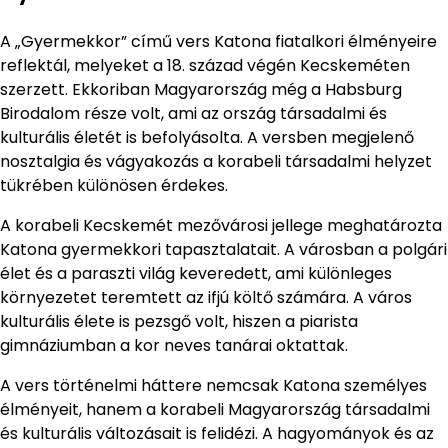
A „Gyermekkor” című vers Katona fiatalkori élményeire
reflektál, melyeket a 18. század végén Kecskeméten
szerzett. Ekkoriban Magyarország még a Habsburg
Birodalom része volt, ami az ország társadalmi és
kulturális életét is befolyásolta. A versben megjelenő
nosztalgia és vágyakozás a korabeli társadalmi helyzet
tükrében különösen érdekes.
A korabeli Kecskemét mezővárosi jellege meghatározta
Katona gyermekkori tapasztalatait. A városban a polgári
élet és a paraszti világ keveredett, ami különleges
környezetet teremtett az ifjú költő számára. A város
kulturális élete is pezsgő volt, hiszen a piarista
gimnáziumban a kor neves tanárai oktattak.
A vers történelmi háttere nemcsak Katona személyes
élményeit, hanem a korabeli Magyarország társadalmi
és kulturális változásait is felidézi. A hagyományok és az