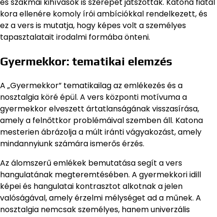
és szakmai kihívások is szerepet játszottak. Katona fiatal
kora ellenére komoly írói ambíciókkal rendelkezett, és
ez a vers is mutatja, hogy képes volt a személyes
tapasztalatait irodalmi formába önteni.
Gyermekkor: tematikai elemzés
A „Gyermekkor” tematikailag az emlékezés és a
nosztalgia köré épül. A vers központi motívuma a
gyermekkor elveszett ártatlanságának visszasírása,
amely a felnőttkor problémáival szemben áll. Katona
mesterien ábrázolja a múlt iránti vágyakozást, amely
mindannyiunk számára ismerős érzés.
Az álomszerű emlékek bemutatása segít a vers
hangulatának megteremtésében. A gyermekkori idill
képei és hangulatai kontrasztot alkotnak a jelen
valóságával, amely érzelmi mélységet ad a műnek. A
nosztalgia nemcsak személyes, hanem univerzális