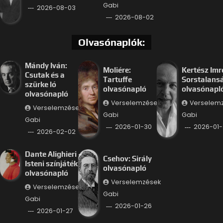
Gabi
2026-08-03
2026-08-02
Olvasónaplók:
Mándy Iván:
Moliére:
Kertész Imr
Csutak és a
Tartuffe
Sorstalans
szürke ló
olvasónapló
olvasónapl
olvasónapló
Verselemzések
Verselem
Verselemzések
Gabi
Gabi
Gabi
2026-01-30
2026-01-
2026-02-02
Dante Alighieri –
Csehov: Sirály
Isteni színjáték
olvasónapló
olvasónapló
Verselemzések
Verselemzések
Gabi
Gabi
2026-01-26
2026-01-27