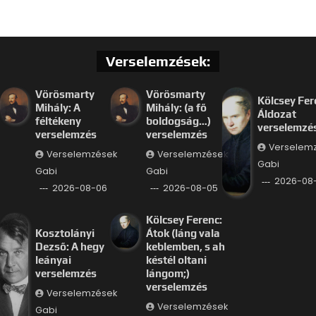
Verselemzések:
Vörösmarty
Vörösmarty
Kölcsey Fer
Mihály: A
Mihály: (a fő
Áldozat
féltékeny
boldogság…)
verselemzé
verselemzés
verselemzés
Verselem
Verselemzések
Verselemzések
Gabi
Gabi
Gabi
2026-08
2026-08-06
2026-08-05
Kölcsey Ferenc:
Kosztolányi
Átok (láng vala
Dezső: A hegy
keblemben, s ah
leányai
késtél oltani
verselemzés
lángom;)
verselemzés
Verselemzések
Verselemzések
Gabi