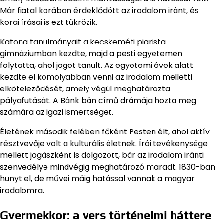
Már fiatal korában érdeklődött az irodalom iránt, és
korai írásai is ezt tükrözik.
Katona tanulmányait a kecskeméti piarista
gimnáziumban kezdte, majd a pesti egyetemen
folytatta, ahol jogot tanult. Az egyetemi évek alatt
kezdte el komolyabban venni az irodalom melletti
elköteleződését, amely végül meghatározta
pályafutását. A Bánk bán című drámája hozta meg
számára az igazi ismertséget.
Életének második felében főként Pesten élt, ahol aktív
résztvevője volt a kulturális életnek. Írói tevékenysége
mellett jogászként is dolgozott, bár az irodalom iránti
szenvedélye mindvégig meghatározó maradt. 1830-ban
hunyt el, de művei máig hatással vannak a magyar
irodalomra.
Gyermekkor: a vers történelmi háttere