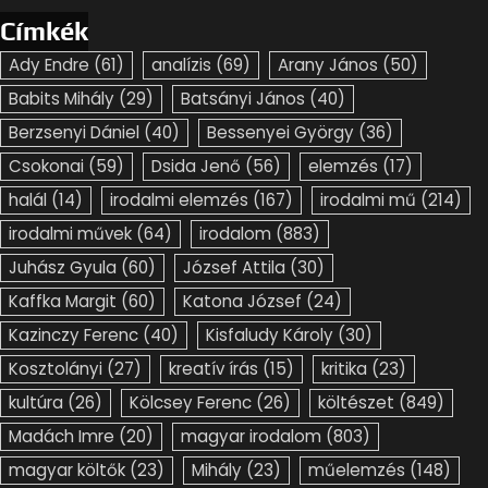
Címkék
Ady Endre
(61)
analízis
(69)
Arany János
(50)
Babits Mihály
(29)
Batsányi János
(40)
Berzsenyi Dániel
(40)
Bessenyei György
(36)
Csokonai
(59)
Dsida Jenő
(56)
elemzés
(17)
halál
(14)
irodalmi elemzés
(167)
irodalmi mű
(214)
irodalmi művek
(64)
irodalom
(883)
Juhász Gyula
(60)
József Attila
(30)
Kaffka Margit
(60)
Katona József
(24)
Kazinczy Ferenc
(40)
Kisfaludy Károly
(30)
Kosztolányi
(27)
kreatív írás
(15)
kritika
(23)
kultúra
(26)
Kölcsey Ferenc
(26)
költészet
(849)
Madách Imre
(20)
magyar irodalom
(803)
magyar költők
(23)
Mihály
(23)
műelemzés
(148)