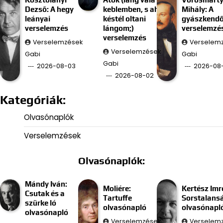
Dezső: A hegy
keblemben, s ah
Mihály: A
leányai
késtél oltani
gyászkend
verselemzés
lángom;)
verselemzé
verselemzés
Verselemzések
Verselem
Verselemzések
Gabi
Gabi
Gabi
2026-08-03
2026-08-
2026-08-02
Kategóriák:
Olvasónaplók
Verselemzések
Olvasónaplók:
Mándy Iván:
Moliére:
Kertész Imr
Csutak és a
Tartuffe
Sorstalans
szürke ló
olvasónapló
olvasónapl
olvasónapló
Verselemzések
Verselem