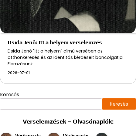
Dsida Jenő: Itt a helyem verselemzés
Dsida Jenő "Itt a helyem" című versében az
otthonkeresés és az identitás kérdéseit boncolgatja.
Elemzésünk…
2026-07-01
Keresés
Keresés
Verselemzések – Olvasónaplók:
Vörösmarty
Vörösmarty