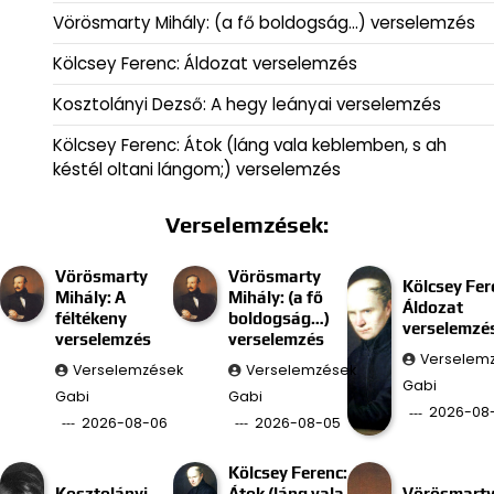
Vörösmarty Mihály: (a fő boldogság…) verselemzés
Kölcsey Ferenc: Áldozat verselemzés
Kosztolányi Dezső: A hegy leányai verselemzés
Kölcsey Ferenc: Átok (láng vala keblemben, s ah
késtél oltani lángom;) verselemzés
Verselemzések:
Vörösmarty
Vörösmarty
Kölcsey Fer
Mihály: A
Mihály: (a fő
Áldozat
féltékeny
boldogság…)
verselemzé
verselemzés
verselemzés
Verselem
Verselemzések
Verselemzések
Gabi
Gabi
Gabi
2026-08
2026-08-06
2026-08-05
Kölcsey Ferenc:
Kosztolányi
Átok (láng vala
Vörösmart