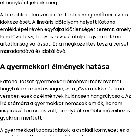
élményként jelenik meg.
A tematikai elemzés során fontos megemlíteni a vers
időkezelését. A lineáris időfolyam helyett Katona
emlékképei révén egyfajta időtlenséget teremt, amely
lehetővé teszi, hogy az olvasó átélje a gyermekkori
ártatlanság varázsát. Ez a megközelítés teszi a verset
maradandóvá és időtállóvá.
A gyermekkori élmények hatása
Katona József gyermekkori élményei mély nyomot
hagytak írói munkásságán, és a „Gyermekkor” című
versben ezek az élmények különösen hangsúlyosak. Az
író számára a gyermekkor nemcsak emlék, hanem
inspiráció forrása is volt, amelyből későbbi műveihez is
gyakran merített.
A gyermekkori tapasztalatok, a családi környezet és a