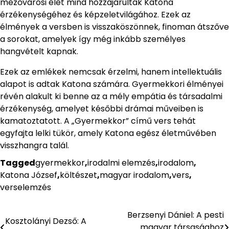
mezővárosi élet mind hozzájárultak Katona
érzékenységéhez és képzeletvilágához. Ezek az
élmények a versben is visszaköszönnek, finoman átszőve
a sorokat, amelyek így még inkább személyes
hangvételt kapnak.
Ezek az emlékek nemcsak érzelmi, hanem intellektuális
alapot is adtak Katona számára. Gyermekkori élményei
révén alakult ki benne az a mély empátia és társadalmi
érzékenység, amelyet későbbi drámai műveiben is
kamatoztatott. A „Gyermekkor” című vers tehát
egyfajta lelki tükör, amely Katona egész életművében
visszhangra talál.
Tagged
gyermekkor
,
irodalmi elemzés
,
irodalom
,
Katona József
,
költészet
,
magyar irodalom
,
vers
,
verselemzés
Berzsenyi Dániel: A pesti
Bejegyzés
Kosztolányi Dezső: A
magyar társasághoz