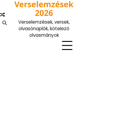
Verselemzések
Skip
to
2026
content
Verselemzések, versek,
olvasónaplók, kötelező
olvasmányok