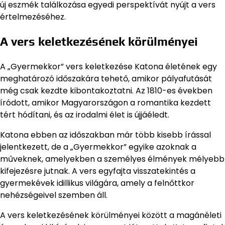
új eszmék találkozása egyedi perspektívát nyújt a vers
értelmezéséhez.
A vers keletkezésének körülményei
A „Gyermekkor” vers keletkezése Katona életének egy
meghatározó időszakára tehető, amikor pályafutását
még csak kezdte kibontakoztatni. Az 1810-es években
íródott, amikor Magyarországon a romantika kezdett
tért hódítani, és az irodalmi élet is újjáéledt.
Katona ebben az időszakban már több kisebb írással
jelentkezett, de a „Gyermekkor” egyike azoknak a
műveknek, amelyekben a személyes élmények mélyebb
kifejezésre jutnak. A vers egyfajta visszatekintés a
gyermekévek idillikus világára, amely a felnőttkor
nehézségeivel szemben áll.
A vers keletkezésének körülményei között a magánéleti