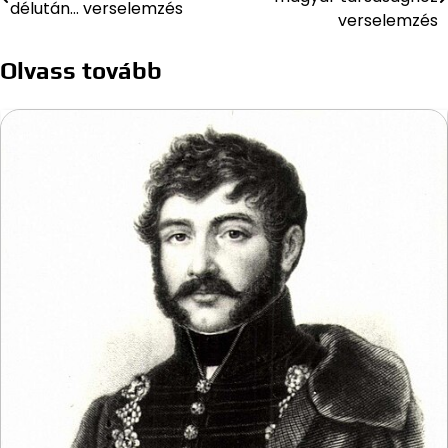
délután… verselemzés
navigáció
verselemzés
Olvass tovább