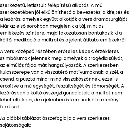
szerkezetű, letisztult felépítésű alkotás. A mű
szerkezetében jól elkülöníthető a bevezetés, a kifejtés és
a lezárás, amelyek együtt alkotják a vers dramaturgiáját.
Már az első sorokban megjelenik a táj, mint az
emlékezés színtere, majd fokozatosan bontakozik ki a
költői meditáció a múltról és a jelent átitató emlékekről.
A vers középső részében erőteljes képek, érzékletes
szimbólumok jelennek meg, amelyek a tragédia súlyát,
az elmúlás fájdalmát hangsúlyozzák. A szerkezetben
kulcsszerepe van a visszatérő motívumoknak: a szél, a
csend, a puszta mind-mind visszaköszönnek, ezzel is
erősítve a mű egységét, feszültségét és tömörségét. A
lezárásban a költő összegzi gondolatait: a múltat nem
lehet elfeledni, de a jelenben is keresni kell a remény
forrásait.
Az alábbi táblázat összefoglalja a vers szerkezeti
sajátosságait: