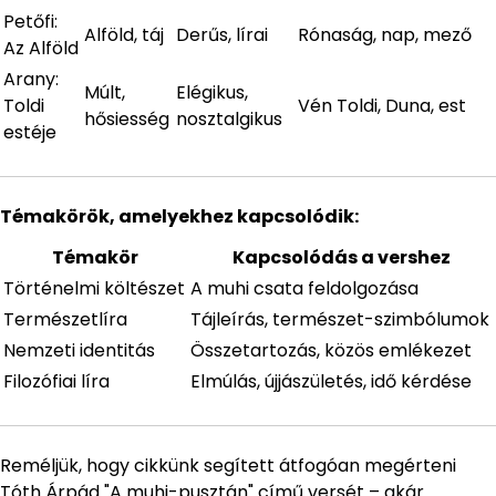
Petőfi:
Alföld, táj
Derűs, lírai
Rónaság, nap, mező
Az Alföld
Arany:
Múlt,
Elégikus,
Toldi
Vén Toldi, Duna, est
hősiesség
nosztalgikus
estéje
Témakörök, amelyekhez kapcsolódik:
Témakör
Kapcsolódás a vershez
Történelmi költészet
A muhi csata feldolgozása
Természetlíra
Tájleírás, természet-szimbólumok
Nemzeti identitás
Összetartozás, közös emlékezet
Filozófiai líra
Elmúlás, újjászületés, idő kérdése
Reméljük, hogy cikkünk segített átfogóan megérteni
Tóth Árpád "A muhi-pusztán" című versét – akár