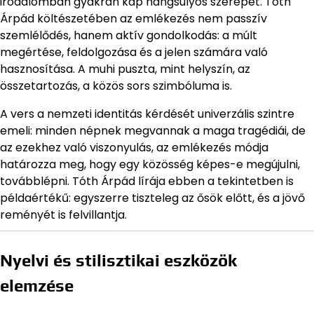
irodalomban gyakran kap hangsúlyos szerepet. Tóth
Árpád költészetében az emlékezés nem passzív
szemlélődés, hanem aktív gondolkodás: a múlt
megértése, feldolgozása és a jelen számára való
hasznosítása. A muhi puszta, mint helyszín, az
összetartozás, a közös sors szimbóluma is.
A vers a nemzeti identitás kérdését univerzális szintre
emeli: minden népnek megvannak a maga tragédiái, de
az ezekhez való viszonyulás, az emlékezés módja
határozza meg, hogy egy közösség képes-e megújulni,
továbblépni. Tóth Árpád lírája ebben a tekintetben is
példaértékű: egyszerre tiszteleg az ősök előtt, és a jövő
reményét is felvillantja.
Nyelvi és stilisztikai eszközök
elemzése