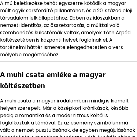
A mű keletkezése tehát egyszerre kötődik a magyar
múlt egyik sorsfordító pillanatához, és a 20. század eleji
társadalom lelkiállapotához. Ebben az időszakban a
nemzeti identitás, az összetartozás, a múlttal való
szembenézés kulcstémák voltak, amelyek Tóth Árpád
költészetében is központi helyet foglalnak el. A
történelmi háttér ismerete elengedhetetlen a vers
mélyebb megértéséhez.
A muhi csata emléke a magyar
költészetben
A muhi csata a magyar irodalomban mindig is kiemelt
helyen szerepelt. Már a középkori krónikások, később
pedig a romantika és a modernizmus költői is
foglalkoztak a témával. Ez az esemény szimbólummá
vált: a nemzet pusztulásának, de egyben megújulásának