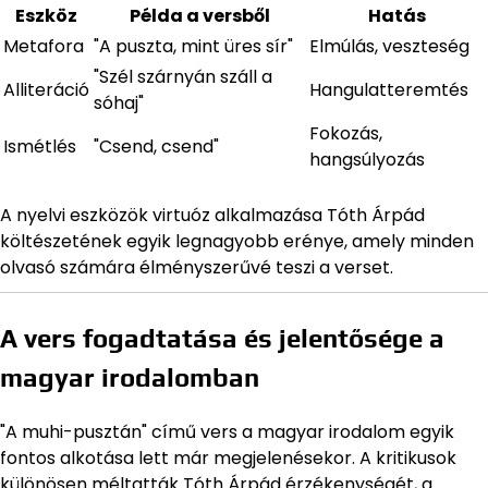
Eszköz
Példa a versből
Hatás
Metafora
"A puszta, mint üres sír"
Elmúlás, veszteség
"Szél szárnyán száll a
Alliteráció
Hangulatteremtés
sóhaj"
Fokozás,
Ismétlés
"Csend, csend"
hangsúlyozás
A nyelvi eszközök virtuóz alkalmazása Tóth Árpád
költészetének egyik legnagyobb erénye, amely minden
olvasó számára élményszerűvé teszi a verset.
A vers fogadtatása és jelentősége a
magyar irodalomban
"A muhi-pusztán" című vers a magyar irodalom egyik
fontos alkotása lett már megjelenésekor. A kritikusok
különösen méltatták Tóth Árpád érzékenységét, a