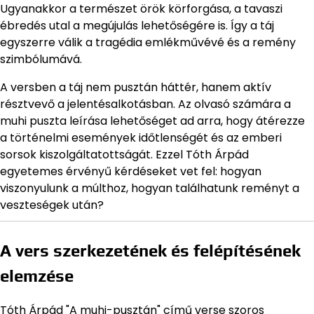
Ugyanakkor a természet örök körforgása, a tavaszi
ébredés utal a megújulás lehetőségére is. Így a táj
egyszerre válik a tragédia emlékművévé és a remény
szimbólumává.
A versben a táj nem pusztán háttér, hanem aktív
résztvevő a jelentésalkotásban. Az olvasó számára a
muhi puszta leírása lehetőséget ad arra, hogy átérezze
a történelmi események időtlenségét és az emberi
sorsok kiszolgáltatottságát. Ezzel Tóth Árpád
egyetemes érvényű kérdéseket vet fel: hogyan
viszonyulunk a múlthoz, hogyan találhatunk reményt a
veszteségek után?
A vers szerkezetének és felépítésének
elemzése
Tóth Árpád "A muhi-pusztán" című verse szoros