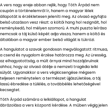
A vers nagy ereje abban rejlik, hogy Tóth Árpád nem
csupán a történelemről ír, hanem a magyar lélek
állapotát is érzékletesen jeleníti meg. Az olvasó egyfajta
belső utazáson vesz részt: a költői hang hol rezignált, hol
reménykedő, hol mélyen szomorú. A muhi puszta leírása
nemcsak a táj külső képét adja vissza, hanem a költő és
általában a magyar ember belső világát is tükrözi.
A hangulatot a szavak gondosan megválogatott ritmusa,
a csend és nyugalom érzése határozza meg. Az üresség,
az elhagyatottság, a múlt árnyai mind hozzájárulnak
ahhoz, hogy az olvasó átélje a nemzeti tragédia lelki
súlyát. Ugyanakkor a vers végkicsengése mégsem
teljesen reménytelen: a természet újjászületése, a táj
lassú ébredése a túlélés, a továbbélés lehetőségével
kecsegtet.
Tóth Árpád számára a lelkiállapot, a hangulat
ábrázolása a vers központi kérdése. A műben végig jelen