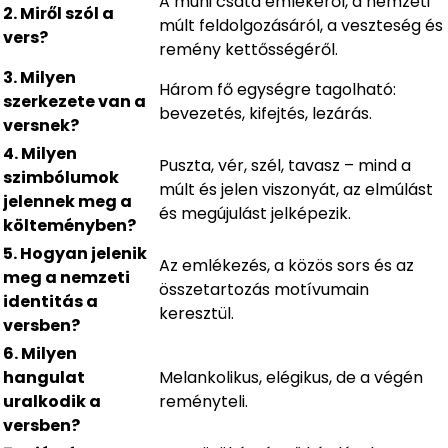
A muhi csata emlékéről, a nemzeti
2. Miről szól a
múlt feldolgozásáról, a veszteség és
vers?
remény kettősségéről.
3. Milyen
Három fő egységre tagolható:
szerkezete van a
bevezetés, kifejtés, lezárás.
versnek?
4. Milyen
Puszta, vér, szél, tavasz – mind a
szimbólumok
múlt és jelen viszonyát, az elmúlást
jelennek meg a
és megújulást jelképezik.
költeményben?
5. Hogyan jelenik
Az emlékezés, a közös sors és az
meg a nemzeti
összetartozás motívumain
identitás a
keresztül.
versben?
6. Milyen
hangulat
Melankolikus, elégikus, de a végén
uralkodik a
reményteli.
versben?