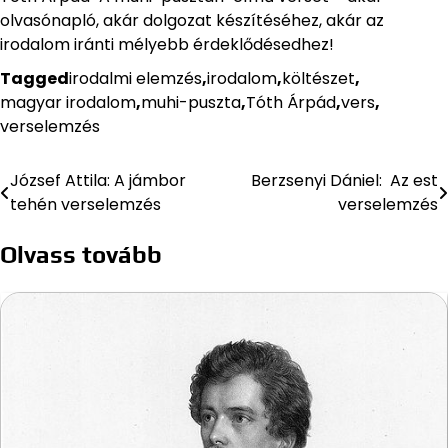
olvasónapló, akár dolgozat készítéséhez, akár az
irodalom iránti mélyebb érdeklődésedhez!
Tagged
irodalmi elemzés
,
irodalom
,
költészet
,
magyar irodalom
,
muhi-puszta
,
Tóth Árpád
,
vers
,
verselemzés
József Attila: A jámbor
Berzsenyi Dániel: Az est
Bejegyzés
tehén verselemzés
verselemzés
navigáció
Olvass tovább