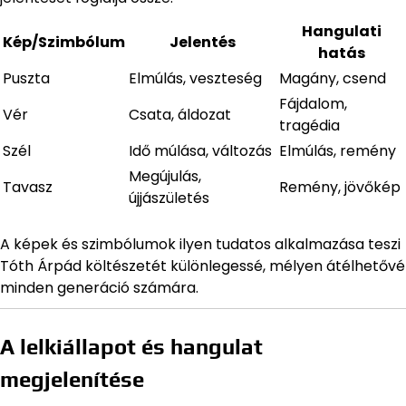
Hangulati
Kép/Szimbólum
Jelentés
hatás
Puszta
Elmúlás, veszteség
Magány, csend
Fájdalom,
Vér
Csata, áldozat
tragédia
Szél
Idő múlása, változás
Elmúlás, remény
Megújulás,
Tavasz
Remény, jövőkép
újjászületés
A képek és szimbólumok ilyen tudatos alkalmazása teszi
Tóth Árpád költészetét különlegessé, mélyen átélhetővé
minden generáció számára.
A lelkiállapot és hangulat
megjelenítése