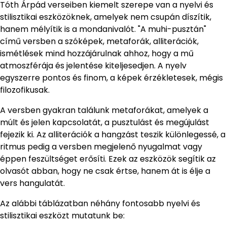
Tóth Árpád verseiben kiemelt szerepe van a nyelvi és
stilisztikai eszközöknek, amelyek nem csupán díszítik,
hanem mélyítik is a mondanivalót. "A muhi-pusztán"
című versben a szóképek, metaforák, alliterációk,
ismétlések mind hozzájárulnak ahhoz, hogy a mű
atmoszférája és jelentése kiteljesedjen. A nyelv
egyszerre pontos és finom, a képek érzékletesek, mégis
filozofikusak.
A versben gyakran találunk metaforákat, amelyek a
múlt és jelen kapcsolatát, a pusztulást és megújulást
fejezik ki. Az alliterációk a hangzást teszik különlegessé, a
ritmus pedig a versben megjelenő nyugalmat vagy
éppen feszültséget erősíti. Ezek az eszközök segítik az
olvasót abban, hogy ne csak értse, hanem át is élje a
vers hangulatát.
Az alábbi táblázatban néhány fontosabb nyelvi és
stilisztikai eszközt mutatunk be: