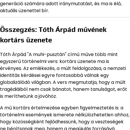
generáció számára adott iránymutatást, és ma is élő,
aktuális üzenettel bír.
Összegzés: Tóth Árpád művének
kortárs üzenete
Tóth Árpád "A muhi-pusztán" című műve több mint
egyszerű történelmi vers: kortárs üzenete ma is
érvényes. Az emlékezés, a múlt feldolgozása, a nemzeti
identitás kérdései egyre fontosabbá válnak egy
globalizálódó világban. A vers megmutatja, hogy a múlt
tragédiáiból nem csak bánatot, hanem tanulságot, erőt
is meríthetünk a jövőhöz.
A mű kortárs értelmezése egyben figyelmeztetés is: a
történelmi események ismerete nélkülözhetetlen ahhoz,
hogy közösségként fejlődhessünk, hogy a veszteségek
ne bénítsanak meg, hanem a megújulás forrásává