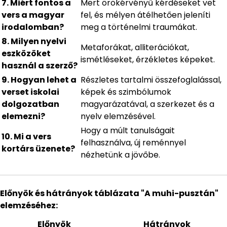
7. Miért fontos a
Mert örökérvényű kérdéseket vet
vers a magyar
fel, és mélyen átélhetően jeleníti
irodalomban?
meg a történelmi traumákat.
8. Milyen nyelvi
Metaforákat, alliterációkat,
eszközöket
ismétléseket, érzékletes képeket.
használ a szerző?
9. Hogyan lehet a
Részletes tartalmi összefoglalással,
verset iskolai
képek és szimbólumok
dolgozatban
magyarázatával, a szerkezet és a
elemezni?
nyelv elemzésével.
Hogy a múlt tanulságait
10. Mi a vers
felhasználva, új reménnyel
kortárs üzenete?
nézhetünk a jövőbe.
Előnyök és hátrányok táblázata "A muhi-pusztán"
elemzéséhez:
Előnyök
Hátrányok