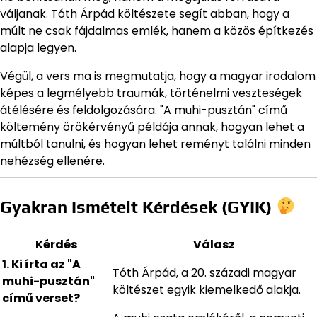
váljanak. Tóth Árpád költészete segít abban, hogy a
múlt ne csak fájdalmas emlék, hanem a közös építkezés
alapja legyen.
Végül, a vers ma is megmutatja, hogy a magyar irodalom
képes a legmélyebb traumák, történelmi veszteségek
átélésére és feldolgozására. "A muhi-pusztán" című
költemény örökérvényű példája annak, hogyan lehet a
múltból tanulni, és hogyan lehet reményt találni minden
nehézség ellenére.
Gyakran Ismételt Kérdések (GYIK)
Kérdés
Válasz
1. Ki írta az "A
Tóth Árpád, a 20. századi magyar
muhi-pusztán"
költészet egyik kiemelkedő alakja.
című verset?