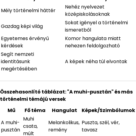
Nehéz nyelvezet
Mély történelmi háttér
középiskolásoknak
Sokat igényel a történelmi
Gazdag képi világ
ismeretből
Egyetemes érvényű
Komor hangulata miatt
kérdések
nehezen feldolgozható
Segít nemzeti
identitásunk
A képek néha túl elvontak
megértésében
Összehasonlító táblázat: "A muhi-pusztán" és más
történelmi témájú versek
Mű
Fő téma
Hangulat
Képek/Szimbólumok
Muhi
A muhi-
Melankolikus,
Puszta, szél, vér,
csata,
pusztán
remény
tavasz
múlt