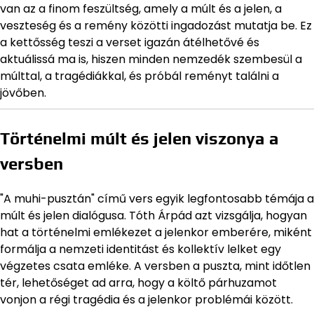
van az a finom feszültség, amely a múlt és a jelen, a
veszteség és a remény közötti ingadozást mutatja be. Ez
a kettősség teszi a verset igazán átélhetővé és
aktuálissá ma is, hiszen minden nemzedék szembesül a
múlttal, a tragédiákkal, és próbál reményt találni a
jövőben.
Történelmi múlt és jelen viszonya a
versben
"A muhi-pusztán" című vers egyik legfontosabb témája a
múlt és jelen dialógusa. Tóth Árpád azt vizsgálja, hogyan
hat a történelmi emlékezet a jelenkor emberére, miként
formálja a nemzeti identitást és kollektív lelket egy
végzetes csata emléke. A versben a puszta, mint időtlen
tér, lehetőséget ad arra, hogy a költő párhuzamot
vonjon a régi tragédia és a jelenkor problémái között.