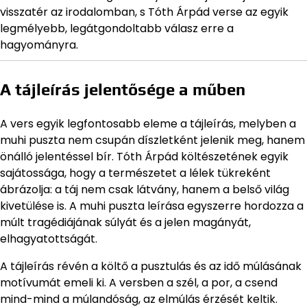
visszatér az irodalomban, s Tóth Árpád verse az egyik
legmélyebb, legátgondoltabb válasz erre a
hagyományra.
A tájleírás jelentősége a műben
A vers egyik legfontosabb eleme a tájleírás, melyben a
muhi puszta nem csupán díszletként jelenik meg, hanem
önálló jelentéssel bír. Tóth Árpád költészetének egyik
sajátossága, hogy a természetet a lélek tükreként
ábrázolja: a táj nem csak látvány, hanem a belső világ
kivetülése is. A muhi puszta leírása egyszerre hordozza a
múlt tragédiájának súlyát és a jelen magányát,
elhagyatottságát.
A tájleírás révén a költő a pusztulás és az idő múlásának
motívumát emeli ki. A versben a szél, a por, a csend
mind-mind a múlandóság, az elmúlás érzését keltik.