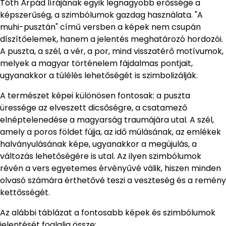
Tóth Árpád lírájának egyik legnagyobb erőssége a
képszerűség, a szimbólumok gazdag használata. "A
muhi-pusztán" című versben a képek nem csupán
díszítőelemek, hanem a jelentés meghatározó hordozói.
A puszta, a szél, a vér, a por, mind visszatérő motívumok,
melyek a magyar történelem fájdalmas pontjait,
ugyanakkor a túlélés lehetőségét is szimbolizálják.
A természet képei különösen fontosak: a puszta
üressége az elveszett dicsőségre, a csatamező
elnéptelenedése a magyarság traumájára utal. A szél,
amely a poros földet fújja, az idő múlásának, az emlékek
halványulásának képe, ugyanakkor a megújulás, a
változás lehetőségére is utal. Az ilyen szimbólumok
révén a vers egyetemes érvényűvé válik, hiszen minden
olvasó számára érthetővé teszi a veszteség és a remény
kettősségét.
Az alábbi táblázat a fontosabb képek és szimbólumok
jelentését foglalja össze: