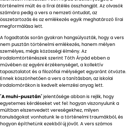
történelmi múlt és a lírai átélés összhangját. Az olvasók
számára pedig a vers a nemzeti öntudat, az
összetartozás és az emlékezés egyik meghatározó lírai
megformálása lett.
A fogadtatás során gyakran hangsúlyozták, hogy a vers
nem pusztán történelmi emlékezés, hanem mélyen
személyes, mégis közösségi élmény. Az
irodalomtörténészek szerint Tóth Árpád ebben a
művében az egyéni érzékenységet, a kollektív
tapasztalatot és a filozófiai mélységet egyaránt ötvözte.
Ennek köszönhetően a vers a tanításban, az iskolai
irodalomórákon is kedvelt elemzési anyag lett.
"
A muhi-pusztán
" jelentősége abban is rejlik, hogy
egyetemes kérdéseket vet fel: hogyan viszonyulunk a
múltban elszenvedett vereségekhez, milyen
tanulságokat vonhatunk le a történelmi traumákból, és
hogyan építhetünk ezekből új jövőt. A vers számos