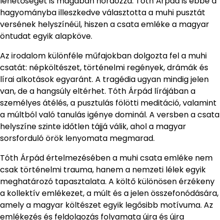
lehetőségét is magában hordozza. Tóth Árpád is ebbe a
hagyományba illeszkedve választotta a muhi pusztát
versének helyszínéül, hiszen a csata emléke a magyar
öntudat egyik alapköve.
Az irodalom különféle műfajokban dolgozta fel a muhi
csatát: népköltészet, történelmi regények, drámák és
lírai alkotások egyaránt. A tragédia ugyan mindig jelen
van, de a hangsúly eltérhet. Tóth Árpád lírájában a
személyes átélés, a pusztulás fölötti meditáció, valamint
a múltból való tanulás igénye dominál. A versben a csata
helyszíne szinte időtlen tájjá válik, ahol a magyar
sorsforduló örök lenyomata megmarad.
Tóth Árpád értelmezésében a muhi csata emléke nem
csak történelmi trauma, hanem a nemzeti lélek egyik
meghatározó tapasztalata. A költő különösen érzékeny
a kollektív emlékezet, a múlt és a jelen összefonódására,
amely a magyar költészet egyik legősibb motívuma. Az
emlékezés és feldolgozás folyamata újra és újra