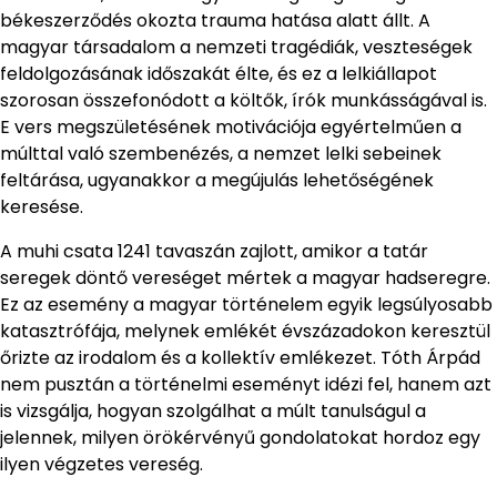
békeszerződés okozta trauma hatása alatt állt. A
magyar társadalom a nemzeti tragédiák, veszteségek
feldolgozásának időszakát élte, és ez a lelkiállapot
szorosan összefonódott a költők, írók munkásságával is.
E vers megszületésének motivációja egyértelműen a
múlttal való szembenézés, a nemzet lelki sebeinek
feltárása, ugyanakkor a megújulás lehetőségének
keresése.
A muhi csata 1241 tavaszán zajlott, amikor a tatár
seregek döntő vereséget mértek a magyar hadseregre.
Ez az esemény a magyar történelem egyik legsúlyosabb
katasztrófája, melynek emlékét évszázadokon keresztül
őrizte az irodalom és a kollektív emlékezet. Tóth Árpád
nem pusztán a történelmi eseményt idézi fel, hanem azt
is vizsgálja, hogyan szolgálhat a múlt tanulságul a
jelennek, milyen örökérvényű gondolatokat hordoz egy
ilyen végzetes vereség.