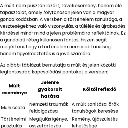
A múlt nem pusztán lezárt, távoli esemény, hanem élő
tapasztalat, amely folytonosan jelen van a magyar
gondolkodásban. A versben a történelem tanulsága, a
veszteségekhez való viszonyulás, a túlélés és újrakezdés
kérdései mind-mind a jelen problémáira reflektálnak. Ez
a gondolati réteg különösen fontos, hiszen segít
megérteni, hogy a történelem nemcsak tanulság,
hanem figyelmeztetés is a jövő számára.
Az alábbi táblázat bemutatja a múlt és jelen közötti
legfontosabb kapcsolódási pontokat a versben:
Jelenre
Múlt
gyakorolt
Költői reflexió
eseménye
hatása
Nemzeti traumák
A múlt tanítása, örök
Muhi csata
feldolgozása
tanulságok keresése
Történelmi
Megújulás igénye,
Remény, újjászületés
pusztulás
összetartozás
lehetősége