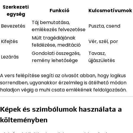
Szerkezeti
Funkció
Kulcsmotívumok
egység
Táj bemutatása,
Bevezetés
Puszta, csend
emlékezés felvezetése
Múlt tragédiájának
Kifejtés
Vér, szél, por
felidézése, meditáció
Gondolati összegzés,
Tavasz,
Lezárás
remény lehetősége
újjászületés
A vers felépítése segíti az olvasót abban, hogy logikus
sorrendben, ugyanakkor érzelmileg is átélhető módon
haladjon végig a muhi csata emlékének feldolgozásán.
Képek és szimbólumok használata a
költeményben