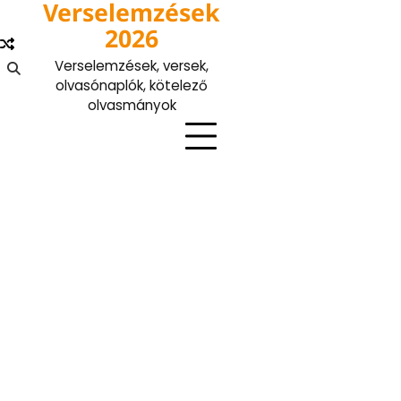
Verselemzések
Skip
to
2026
content
Verselemzések, versek,
olvasónaplók, kötelező
olvasmányok