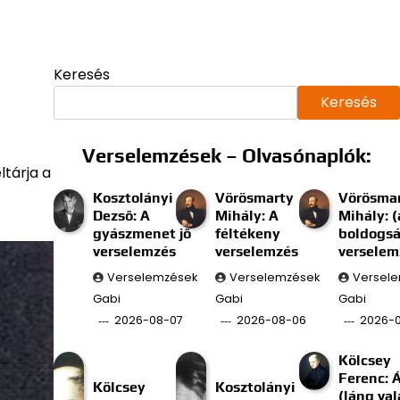
Keresés
Keresés
Verselemzések – Olvasónaplók:
tárja a
Kosztolányi
Vörösmarty
Vörösma
Dezső: A
Mihály: A
Mihály: (
gyászmenet jő
féltékeny
boldogs
verselemzés
verselemzés
verselem
Verselemzések
Verselemzések
Versel
Gabi
Gabi
Gabi
2026-08-07
2026-08-06
2026-
Kölcsey
Ferenc: 
Kölcsey
Kosztolányi
(láng val