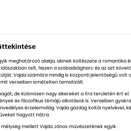
áttekintése
gyik meghatározó alakja, akinek költészete a romantika é
 időszakban telt, hiszen a szabadságharc és az azt követ
tját. Vajda számára mindig is központi jelentőségű volt 
mit verseiben ismételten tematizált.
gát, de különösen nagy sikereket a líra területén ért el.
yek és filozofikus témájú alkotások is. Verseiben gyakra
nvedélyes érzelemvilág. Vajda gazdag költői nyelvével, k
űveket hagyott hátra.
ni mélység mellett Vajda János művészetének egyik