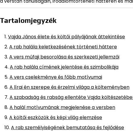
a verstan tanulságain, irodalomtörténeti hátterén és ma
Tartalomjegyzék
Vajda János élete és költői pályájának áttekintése
A rab halála keletkezésének történeti háttere
A vers műfaji besorolása és szerkezeti jellemzői
A rab halála címének jelentése és szimbolikája
A vers cselekménye és főbb motívumai
A lírai én szerepe és érzelmi világa a költeményben
A szabadság és rabság ellentéte Vajda költészetébe
A halál motívumának megjelenése a versben
A költői eszközök és képi világ elemzése
A rab személyiségének bemutatása és fejlődése