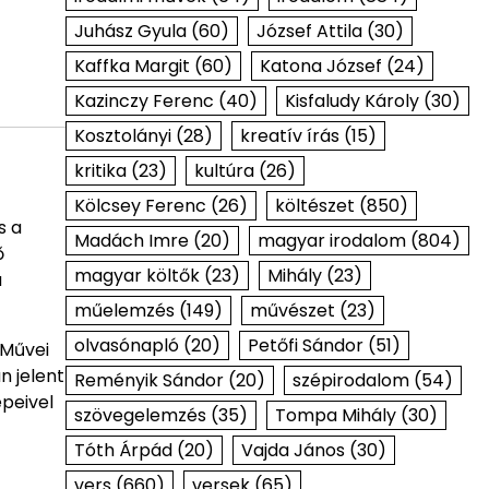
Juhász Gyula
(60)
József Attila
(30)
Kaffka Margit
(60)
Katona József
(24)
Kazinczy Ferenc
(40)
Kisfaludy Károly
(30)
Kosztolányi
(28)
kreatív írás
(15)
kritika
(23)
kultúra
(26)
Kölcsey Ferenc
(26)
költészet
(850)
s a
Madách Imre
(20)
magyar irodalom
(804)
ő
magyar költők
(23)
Mihály
(23)
a
műelemzés
(149)
művészet
(23)
olvasónapló
(20)
Petőfi Sándor
(51)
 Művei
n jelent
Reményik Sándor
(20)
szépirodalom
(54)
épeivel
szövegelemzés
(35)
Tompa Mihály
(30)
Tóth Árpád
(20)
Vajda János
(30)
vers
(660)
versek
(65)