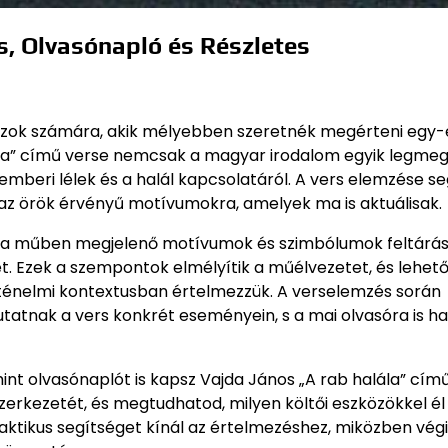
s, Olvasónapló és Részletes
t azok számára, akik mélyebben szeretnék megérteni egy
alála” című verse nemcsak a magyar irodalom egyik legm
mberi lélek és a halál kapcsolatáról. A vers elemzése se
az örök érvényű motívumokra, amelyek ma is aktuálisak.
etve a műben megjelenő motívumok és szimbólumok feltár
get. Ezek a szempontok elmélyítik a műélvezetet, és lehet
rténelmi kontextusban értelmezzük. A verselemzés során
atnak a vers konkrét eseményein, s a mai olvasóra is ha
int olvasónaplót is kapsz Vajda János „A rab halála” cím
erkezetét, és megtudhatod, milyen költői eszközökkel él 
ktikus segítséget kínál az értelmezéshez, miközben vég