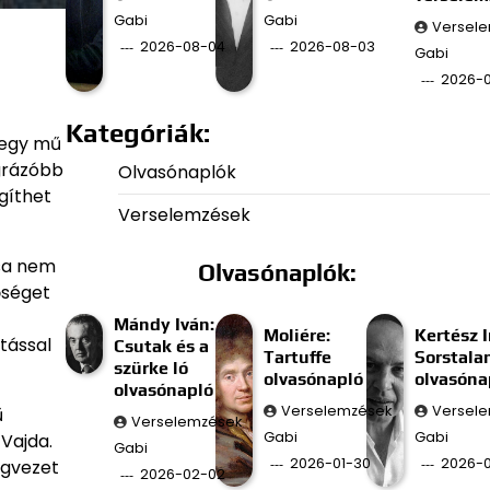
Gabi
Gabi
Versel
2026-08-04
2026-08-03
Gabi
2026-
Kategóriák:
-egy mű
egrázóbb
Olvasónaplók
gíthet
Verselemzések
ása nem
Olvasónaplók:
őséget
Mándy Iván:
Moliére:
Kertész I
tással
Csutak és a
Tartuffe
Sorstala
szürke ló
olvasónapló
olvasóna
olvasónapló
Verselemzések
Versel
ű
Verselemzések
Gabi
Gabi
Vajda.
Gabi
2026-01-30
2026-0
igvezet
2026-02-02