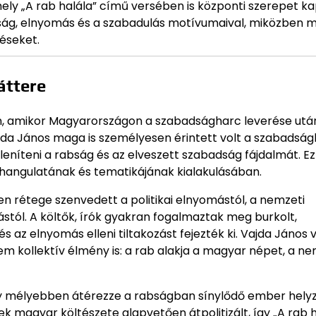
ely „A rab halála” című versében is központi szerepet ka
bság, elnyomás és a szabadulás motívumaival, miközben m
éseket.
áttere
ban, amikor Magyarországon a szabadságharc leverése utá
da János maga is személyesen érintett volt a szabadsá
níteni a rabság és az elveszett szabadság fájdalmát. Ez
 hangulatának és tematikájának kialakulásában.
n rétege szenvedett a politikai elnyomástól, a nemzeti
stól. A költők, írók gyakran fogalmaztak meg burkolt,
az elnyomás elleni tiltakozást fejezték ki. Vajda János 
 kollektív élmény is: a rab alakja a magyar népet, a n
gy mélyebben átérezze a rabságban sínylődő ember helyz
k magyar költészete alapvetően átpolitizált, így „A rab h