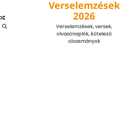
Verselemzések
Skip
to
2026
content
Verselemzések, versek,
olvasónaplók, kötelező
olvasmányok