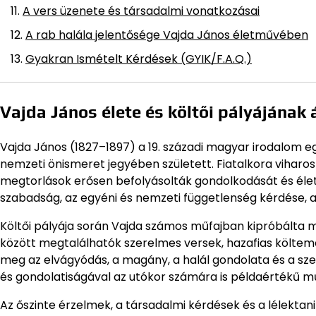
A vers üzenete és társadalmi vonatkozásai
A rab halála jelentősége Vajda János életművében
Gyakran Ismételt Kérdések (GYIK/F.A.Q.)
Vajda János élete és költői pályájának 
Vajda János (1827–1897) a 19. századi magyar irodalom e
nemzeti önismeret jegyében született. Fiatalkora viharos
megtorlások erősen befolyásolták gondolkodását és életú
szabadság, az egyéni és nemzeti függetlenség kérdése, a
Költői pályája során Vajda számos műfajban kipróbálta ma
között megtalálhatók szerelmes versek, hazafias költemén
meg az elvágyódás, a magány, a halál gondolata és a sze
és gondolatiságával az utókor számára is példaértékű m
Az őszinte érzelmek, a társadalmi kérdések és a lélekta