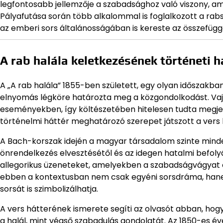
legfontosabb jellemzője a szabadsághoz való viszony, am
Pályafutása során több alkalommal is foglalkozott a ra
az emberi sors általánosságában is kereste az összefügg
A rab halála keletkezésének történeti h
A „A rab halála” 1855-ben született, egy olyan időszak
elnyomás légköre határozta meg a közgondolkodást. Vaj
eseményekben, így költészetében hitelesen tudta megjele
történelmi háttér meghatározó szerepet játszott a vers
A Bach-korszak idején a magyar társadalom szinte minde
önrendelkezés elvesztésétől és az idegen hatalmi befolyá
allegorikus üzeneteket, amelyekben a szabadságvágyat és 
ebben a kontextusban nem csak egyéni sorsdráma, hanem
sorsát is szimbolizálhatja.
A vers hátterének ismerete segíti az olvasót abban, ho
a halál, mint végső szabadulás gondolatát. Az 1850-es éve