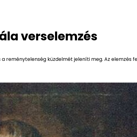
lála verselemzés
a reménytelenség küzdelmét jeleníti meg. Az elemzés fel