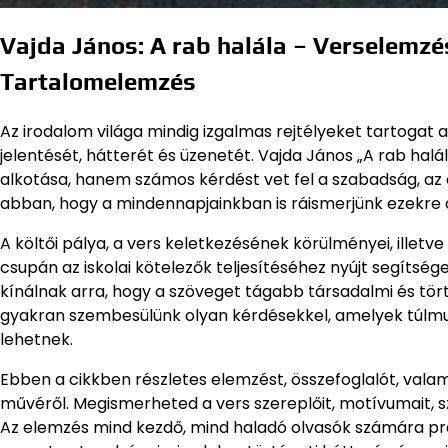
Vajda János: A rab halála – Verselemzé
Tartalomelemzés
Az irodalom világa mindig izgalmas rejtélyeket tartoga
jelentését, hátterét és üzenetét. Vajda János „A rab h
alkotása, hanem számos kérdést vet fel a szabadság, az e
abban, hogy a mindennapjainkban is ráismerjünk ezekre 
A költői pálya, a vers keletkezésének körülményei, ill
csupán az iskolai kötelezők teljesítéséhez nyújt segítsé
kínálnak arra, hogy a szöveget tágabb társadalmi és tö
gyakran szembesülünk olyan kérdésekkel, amelyek túlmut
lehetnek.
Ebben a cikkben részletes elemzést, összefoglalót, valam
művéről. Megismerheted a vers szereplőit, motívumait, sz
Az elemzés mind kezdő, mind haladó olvasók számára pra