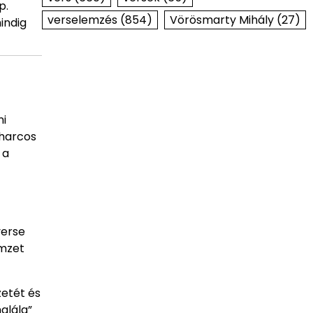
p.
verselemzés
(854)
Vörösmarty Mihály
(27)
indig
ni
gharcos
 a
verse
emzet
etét és
alála”