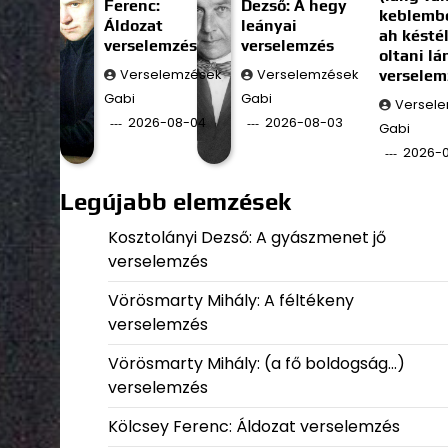
Ferenc:
Dezső: A hegy
keblembe
Áldozat
leányai
ah késté
verselemzés
verselemzés
oltani l
Verselemzések
Verselemzések
verselem
Gabi
Gabi
Versel
2026-08-04
2026-08-03
Gabi
2026-
Legújabb elemzések
Kosztolányi Dezső: A gyászmenet jő
verselemzés
Vörösmarty Mihály: A féltékeny
verselemzés
Vörösmarty Mihály: (a fő boldogság…)
verselemzés
Kölcsey Ferenc: Áldozat verselemzés