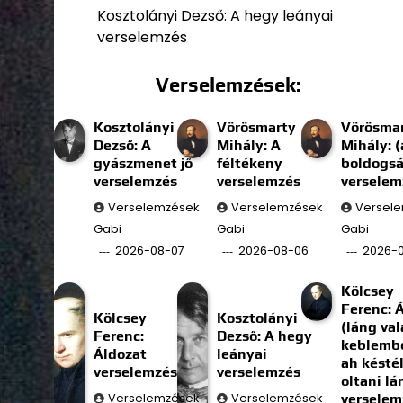
Kosztolányi Dezső: A hegy leányai
verselemzés
Verselemzések:
Kosztolányi
Vörösmarty
Vörösma
Dezső: A
Mihály: A
Mihály: (
gyászmenet jő
féltékeny
boldogs
verselemzés
verselemzés
verselem
Verselemzések
Verselemzések
Versel
Gabi
Gabi
Gabi
2026-08-07
2026-08-06
2026-
Kölcsey
Ferenc: 
Kölcsey
Kosztolányi
(láng val
Ferenc:
Dezső: A hegy
keblembe
Áldozat
leányai
ah késté
verselemzés
verselemzés
oltani l
Verselemzések
Verselemzések
verselem