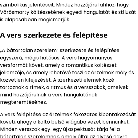
szimbolikus jelentéseit. Mindez hozzájárul ahhoz, hogy
Vörösmarty költészetének egyedi hangulatát és stílusát
is alaposabban megismerjük.
A vers szerkezete és felépítése
„A bátortalan szerelem” szerkezete és felépítése
egyszerű, mégis hatásos. A vers hagyományos
versformát követ, amely a romantikus költészet
jellemzője, és amely lehetővé teszi az érzelmek mély és
közvetlen kifejezését. A szerkezeti elemek közé
tartoznak a rímek, a ritmus és a versszakok, amelyek
mind hozzájárulnak a vers hangulatának
megteremtéséhez.
A vers felépítése az érzelmek fokozatos kibontakozását
követi, ahogy a költő belső világába vezet bennünket.
Minden versszak egy-egy új aspektusát tárja fel a
bátortalan szerelemnek, amely által az olvasó egyre