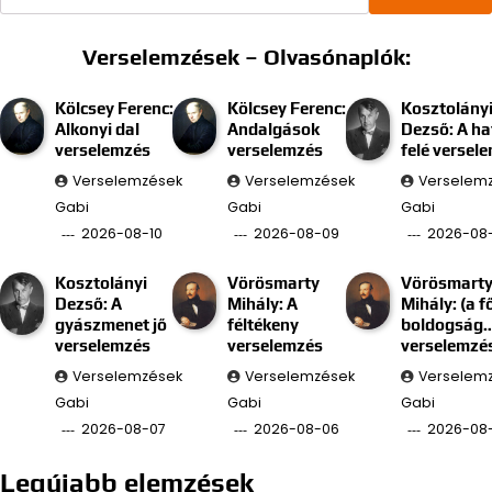
Verselemzések – Olvasónaplók:
Kölcsey Ferenc:
Kölcsey Ferenc:
Kosztolány
Alkonyi dal
Andalgások
Dezső: A ha
verselemzés
verselemzés
felé versel
Verselemzések
Verselemzések
Verselem
Gabi
Gabi
Gabi
2026-08-10
2026-08-09
2026-08
Kosztolányi
Vörösmarty
Vörösmart
Dezső: A
Mihály: A
Mihály: (a f
gyászmenet jő
féltékeny
boldogság
verselemzés
verselemzés
verselemzé
Verselemzések
Verselemzések
Verselem
Gabi
Gabi
Gabi
2026-08-07
2026-08-06
2026-08
Legújabb elemzések