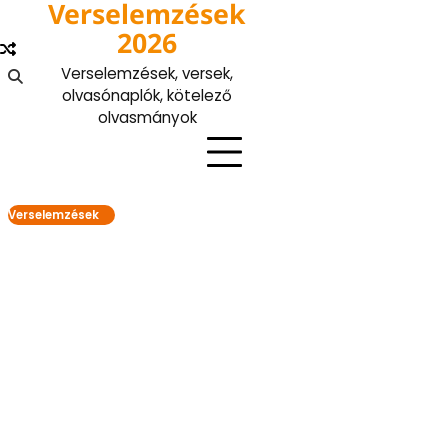
Verselemzések
Skip
to
2026
content
Verselemzések, versek,
olvasónaplók, kötelező
olvasmányok
Verselemzések