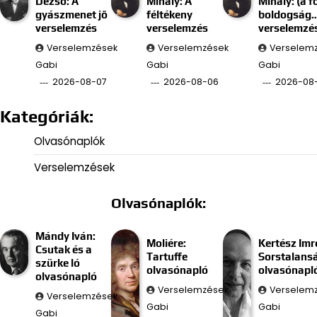
Dezső: A
Mihály: A
Mihály: (a f
gyászmenet jő
féltékeny
boldogság
verselemzés
verselemzés
verselemzé
Verselemzések
Verselemzések
Verselem
Gabi
Gabi
Gabi
2026-08-07
2026-08-06
2026-08
Kategóriák:
Olvasónaplók
Verselemzések
Olvasónaplók:
Mándy Iván:
Moliére:
Kertész Imr
Csutak és a
Tartuffe
Sorstalans
szürke ló
olvasónapló
olvasónapl
olvasónapló
Verselemzések
Verselem
Verselemzések
Gabi
Gabi
Gabi