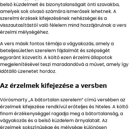
belső küzdelmeit és bizonytalanságait önti szavakba,
amelyek sok olvasó számára ismerősek lehetnek. A
szerelmi érzések kifejezésének nehézségei és a
visszautasítástól való félelem mind hozzájárulnak a vers
érzelmi mélységéhez.
A vers másik fontos témája a vágyakozás, amely a
beteljesületlen szerelem fájdalmát és szépségét
egyaránt közvetíti. A költő ezen érzelmi állapotok
megjelenítésével teszi maradandóvá a művet, amely így
időtálló üzenetet hordoz.
Az érzelmek kifejezése a versben
Vörösmarty „A bátortalan szerelem” című versében az
érzelmek kifejezése rendkívül erőteljes és hiteles. A költő
finom érzékenységgel ragadja meg a bátortalanság, a
vágyakozás és a belső küzdelem árnyalatait. Az
érzelmek sokszínűsége és mélysége különösen