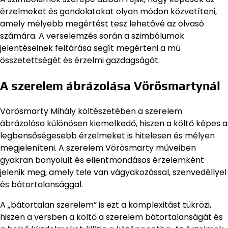
érzelmeket és gondolatokat olyan módon közvetíteni,
amely mélyebb megértést tesz lehetővé az olvasó
számára. A verselemzés során a szimbólumok
jelentéseinek feltárása segít megérteni a mű
összetettségét és érzelmi gazdagságát.
A szerelem ábrázolása Vörösmartynál
Vörösmarty Mihály költészetében a szerelem
ábrázolása különösen kiemelkedő, hiszen a költő képes a
legbensőségesebb érzelmeket is hitelesen és mélyen
megjeleníteni. A szerelem Vörösmarty műveiben
gyakran bonyolult és ellentmondásos érzelemként
jelenik meg, amely tele van vágyakozással, szenvedéllyel
és bátortalansággal.
A „bátortalan szerelem” is ezt a komplexitást tükrözi,
hiszen a versben a költő a szerelem bátortalanságát és