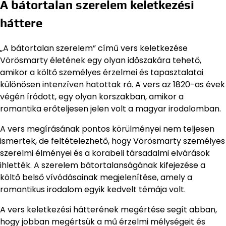
A bátortalan szerelem keletkezési
háttere
„A bátortalan szerelem” című vers keletkezése
Vörösmarty életének egy olyan időszakára tehető,
amikor a költő személyes érzelmei és tapasztalatai
különösen intenzíven hatottak rá. A vers az 1820-as évek
végén íródott, egy olyan korszakban, amikor a
romantika erőteljesen jelen volt a magyar irodalomban.
A vers megírásának pontos körülményei nem teljesen
ismertek, de feltételezhető, hogy Vörösmarty személyes
szerelmi élményei és a korabeli társadalmi elvárások
ihlették. A szerelem bátortalanságának kifejezése a
költő belső vívódásainak megjelenítése, amely a
romantikus irodalom egyik kedvelt témája volt.
A vers keletkezési hátterének megértése segít abban,
hogy jobban megértsük a mű érzelmi mélységeit és