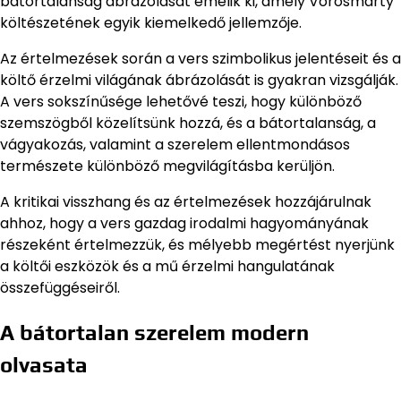
bátortalanság ábrázolását emelik ki, amely Vörösmarty
költészetének egyik kiemelkedő jellemzője.
Az értelmezések során a vers szimbolikus jelentéseit és a
költő érzelmi világának ábrázolását is gyakran vizsgálják.
A vers sokszínűsége lehetővé teszi, hogy különböző
szemszögből közelítsünk hozzá, és a bátortalanság, a
vágyakozás, valamint a szerelem ellentmondásos
természete különböző megvilágításba kerüljön.
A kritikai visszhang és az értelmezések hozzájárulnak
ahhoz, hogy a vers gazdag irodalmi hagyományának
részeként értelmezzük, és mélyebb megértést nyerjünk
a költői eszközök és a mű érzelmi hangulatának
összefüggéseiről.
A bátortalan szerelem modern
olvasata