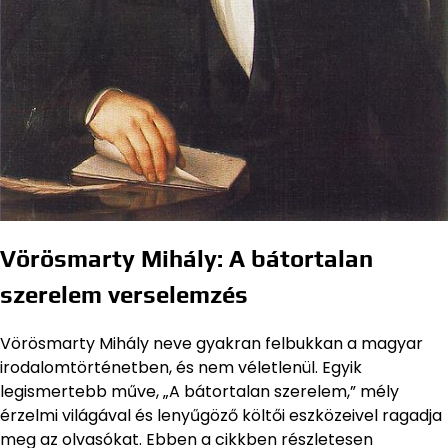
Vörösmarty Mihály: A bátortalan
szerelem verselemzés
Vörösmarty Mihály neve gyakran felbukkan a magyar
irodalomtörténetben, és nem véletlenül. Egyik
legismertebb műve, „A bátortalan szerelem,” mély
érzelmi világával és lenyűgöző költői eszközeivel ragadja
meg az olvasókat. Ebben a cikkben részletesen