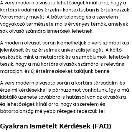
A vers modern olvasata lehetőséget kínál arra, hogy a
kortárs irodalmi és érzelmi kontextusban is értelmezzük
Vörösmarty művét. A bátortalanság és a szerelem
vágyakozó természete ma is érvényes témák, amelyek
sok olvasó számára ismerősek lehetnek.
A modern olvasat során kiemelhetjük a vers szimbolikus
jelentéseit és az érzelmek univerzális jellegét. A költői
eszközök, mint a metaforák és a szimbólumok, lehetővé
teszik, hogy a mű kortárs olvasók számára is releváns
maradjon, és új értelmezéseket találjunk benne.
A vers modern olvasata során a kortárs társadalmi és
érzelmi kérdésekkel is párhuzamot vonhatunk, így a mű
időtálló üzenete továbbra is hatással van az olvasókra,
és lehetőséget kínál arra, hogy a szerelem és
bátortalanság mélyebb rétegeit fedezzük fel.
Gyakran Ismételt Kérdések (FAQ)