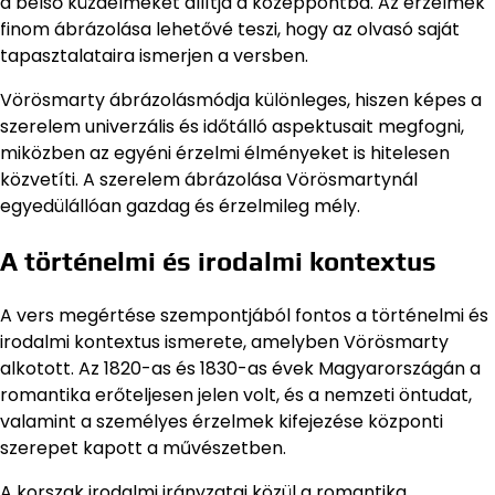
a belső küzdelmeket állítja a középpontba. Az érzelmek
finom ábrázolása lehetővé teszi, hogy az olvasó saját
tapasztalataira ismerjen a versben.
Vörösmarty ábrázolásmódja különleges, hiszen képes a
szerelem univerzális és időtálló aspektusait megfogni,
miközben az egyéni érzelmi élményeket is hitelesen
közvetíti. A szerelem ábrázolása Vörösmartynál
egyedülállóan gazdag és érzelmileg mély.
A történelmi és irodalmi kontextus
A vers megértése szempontjából fontos a történelmi és
irodalmi kontextus ismerete, amelyben Vörösmarty
alkotott. Az 1820-as és 1830-as évek Magyarországán a
romantika erőteljesen jelen volt, és a nemzeti öntudat,
valamint a személyes érzelmek kifejezése központi
szerepet kapott a művészetben.
A korszak irodalmi irányzatai közül a romantika