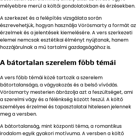
mélyebbre merül a költői gondolatokban és érzésekben.
A szerkezet és a felépítés vizsgálata során
észrevehetjük, hogyan használja Vörösmarty a formát az
érzelmek és a jelentések kiemelésére. A vers szerkezeti
elemei nemcsak esztétikai élményt nyújtanak, hanem
hozzájárulnak a mű tartalmi gazdagságához is.
A bátortalan szerelem főbb témái
A vers főbb témái közé tartozik a szerelem
bátortalansága, a vágyakozás és a belső vívódás.
Vörösmarty mesterien ábrázolja azt a feszültséget, ami
a szerelmi vágy és a félénkség között feszül. A költő
személyes érzelmei és tapasztalatai hitelesen jelennek
meg a versben.
A bátortalanság, mint központi téma, a romantikus
irodalom egyik gyakori motívuma. A versben a költő