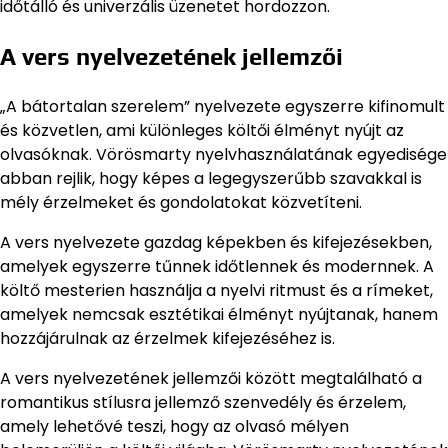
időtálló és univerzális üzenetet hordozzon.
A vers nyelvezetének jellemzői
„A bátortalan szerelem” nyelvezete egyszerre kifinomult
és közvetlen, ami különleges költői élményt nyújt az
olvasóknak. Vörösmarty nyelvhasználatának egyedisége
abban rejlik, hogy képes a legegyszerűbb szavakkal is
mély érzelmeket és gondolatokat közvetíteni.
A vers nyelvezete gazdag képekben és kifejezésekben,
amelyek egyszerre tűnnek időtlennek és modernnek. A
költő mesterien használja a nyelvi ritmust és a rímeket,
amelyek nemcsak esztétikai élményt nyújtanak, hanem
hozzájárulnak az érzelmek kifejezéséhez is.
A vers nyelvezetének jellemzői között megtalálható a
romantikus stílusra jellemző szenvedély és érzelem,
amely lehetővé teszi, hogy az olvasó mélyen