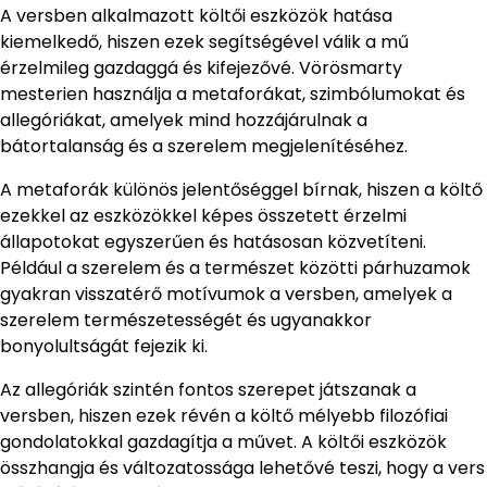
A versben alkalmazott költői eszközök hatása
kiemelkedő, hiszen ezek segítségével válik a mű
érzelmileg gazdaggá és kifejezővé. Vörösmarty
mesterien használja a metaforákat, szimbólumokat és
allegóriákat, amelyek mind hozzájárulnak a
bátortalanság és a szerelem megjelenítéséhez.
A metaforák különös jelentőséggel bírnak, hiszen a költő
ezekkel az eszközökkel képes összetett érzelmi
állapotokat egyszerűen és hatásosan közvetíteni.
Például a szerelem és a természet közötti párhuzamok
gyakran visszatérő motívumok a versben, amelyek a
szerelem természetességét és ugyanakkor
bonyolultságát fejezik ki.
Az allegóriák szintén fontos szerepet játszanak a
versben, hiszen ezek révén a költő mélyebb filozófiai
gondolatokkal gazdagítja a művet. A költői eszközök
összhangja és változatossága lehetővé teszi, hogy a vers