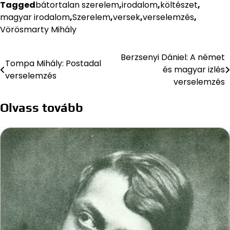
Tagged
bátortalan szerelem
,
irodalom
,
költészet
,
magyar irodalom
,
Szerelem
,
versek
,
verselemzés
,
Vörösmarty Mihály
Berzsenyi Dániel: A német
Bejegyzés
Tompa Mihály: Postadal
és magyar izlés
verselemzés
navigáció
verselemzés
Olvass tovább