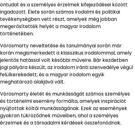
öntudat és a személyes érzelmek kifejeződései között
ingadozott. Élete során számos irodalmi és politikai
tevékenységben vett részt, amelyek még jobban
megerősítették helyét a magyar irodalom
történetében.
Vörösmarty neveltetése és tanulmányai során már
korán megismerkedett a klasszikus irodalommal, amely
jelentős hatással volt későbbi műveire. Bár kezdetben
jogi pályára készült, az irodalom iránti szenvedélye végül
felülkerekedett, és a magyar irodalom egyik
meghatározó alakjává vált.
Vörösmarty életét és munkásságát számos személyes
és történelmi esemény formálta, amelyek inspirációt
nyújtottak költői munkásságának. Ezek az események
gyakran tükröződnek műveiben, ahol a személyes
érzelmek és a társadalmi kérdések összefonódnak.