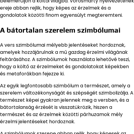
belemerüljön a költői világba. Vörösmarty nyelvezetének
ereje abban rejlik, hogy képes az érzelmek és a
gondolatok közötti finom egyensúlyt megteremteni.
A bátortalan szerelem szimbólumai
A vers szimbólumai mélyebb jelentéseket hordoznak,
amelyek hozzájárulnak a mű gazdag érzelmi világának
feltárásához. A szimbólumok használata lehetővé teszi,
hogy a költő az érzelmeket és gondolatokat képekben
és metaforákban fejezze ki.
Az egyik legfontosabb szimbólum a természet, amely a
szerelem változékonyságát és szépségét szimbolizálja. A
természet képei gyakran jelennek meg a versben, és a
bátortalanság érzését is visszatükrözik, hiszen a
természet és az érzelmek közötti párhuzamok mély
érzelmi jelentéseket hordoznak.
A szimbólumok szerepe abban rejlik, hogy képesek az