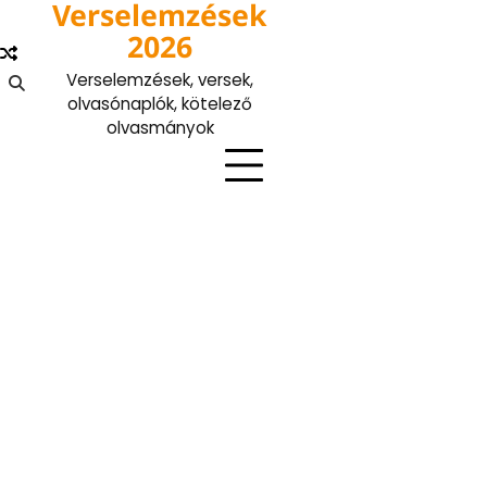
Verselemzések
Skip
to
2026
content
Verselemzések, versek,
olvasónaplók, kötelező
olvasmányok