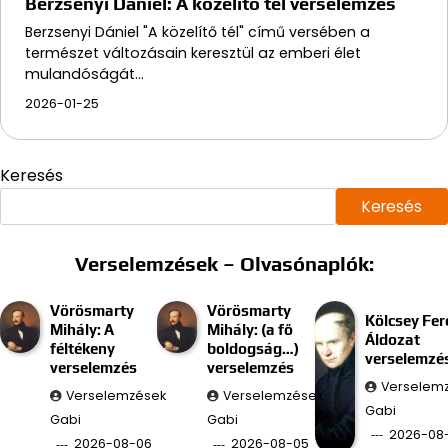
Berzsenyi Dániel: A közelítő tél verselemzés
Berzsenyi Dániel "A közelítő tél" című versében a
természet változásain keresztül az emberi élet
mulandóságát…
2026-01-25
Keresés
Keresés
Verselemzések – Olvasónaplók:
Vörösmarty
Vörösmarty
Kölcsey Fer
Mihály: A
Mihály: (a fő
Áldozat
féltékeny
boldogság…)
verselemzé
verselemzés
verselemzés
Verselem
Verselemzések
Verselemzések
Gabi
Gabi
Gabi
2026-08
2026-08-06
2026-08-05