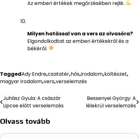
Az emberi értékek megőrzésében rejlik.
Milyen hatással van a vers az olvasóra?
Elgondolkodtat az emberi értékekről és a
békéről.
Tagged
Ady Endre
,
csatatér
,
hős
,
irodalom
,
költészet
,
magyar irodalom
,
vers
,
verselemzés
Juhász Gyula: A császár
Bessenyei György: A
Bejegyzés
Lipcse előtt verselemzés
lélekrül verselemzés
navigáció
Olvass tovább