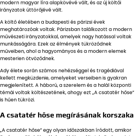
modern magyar líra alapkövévé vált, és az új költői
irányzatok úttörőjévé vált.
A költő életében a budapesti és párizsi évek
meghatározóak voltak. Párizsban találkozott a modern
művészeti irányzatokkal, amelyek nagy hatással voltak
munkásságára. Ezek az élmények tükröződnek
műveiben, ahol a hagyományos és a modern elemek
mesterien ötvöződnek.
Ady élete során számos nehézséggel és tragédiával
kellett megküzdenie, amelyeket verseiben is gyakran
megjelenített. A háború, a szerelem és a halál központi
témái voltak költészetének, ahogy ezt „A csatatér hőse”
is hűen tükrözi.
A csatatér hőse megírásának korszaka
„A csatatér hőse” egy olyan időszakban íródott, amikor