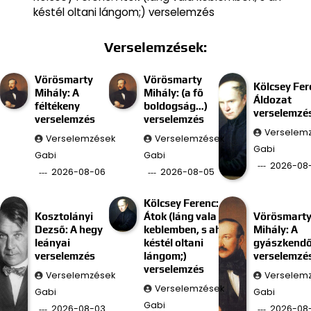
késtél oltani lángom;) verselemzés
Verselemzések:
Vörösmarty
Vörösmarty
Kölcsey Fer
Mihály: A
Mihály: (a fő
Áldozat
féltékeny
boldogság…)
verselemzé
verselemzés
verselemzés
Verselem
Verselemzések
Verselemzések
Gabi
Gabi
Gabi
2026-08
2026-08-06
2026-08-05
Kölcsey Ferenc:
Kosztolányi
Átok (láng vala
Vörösmart
Dezső: A hegy
keblemben, s ah
Mihály: A
leányai
késtél oltani
gyászkend
verselemzés
lángom;)
verselemzé
verselemzés
Verselemzések
Verselem
Verselemzések
Gabi
Gabi
Gabi
2026-08-03
2026-08-