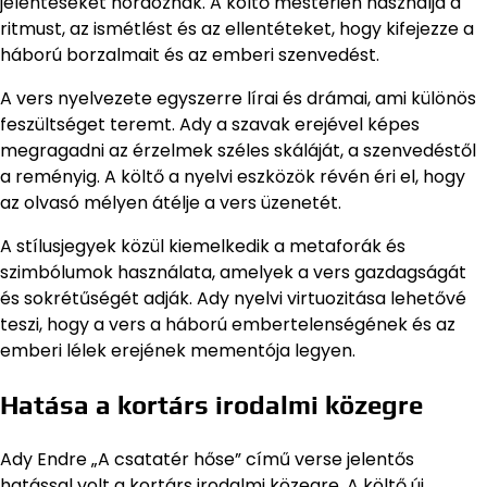
jelentéseket hordoznak. A költő mesterien használja a
ritmust, az ismétlést és az ellentéteket, hogy kifejezze a
háború borzalmait és az emberi szenvedést.
A vers nyelvezete egyszerre lírai és drámai, ami különös
feszültséget teremt. Ady a szavak erejével képes
megragadni az érzelmek széles skáláját, a szenvedéstől
a reményig. A költő a nyelvi eszközök révén éri el, hogy
az olvasó mélyen átélje a vers üzenetét.
A stílusjegyek közül kiemelkedik a metaforák és
szimbólumok használata, amelyek a vers gazdagságát
és sokrétűségét adják. Ady nyelvi virtuozitása lehetővé
teszi, hogy a vers a háború embertelenségének és az
emberi lélek erejének mementója legyen.
Hatása a kortárs irodalmi közegre
Ady Endre „A csatatér hőse” című verse jelentős
hatással volt a kortárs irodalmi közegre. A költő új