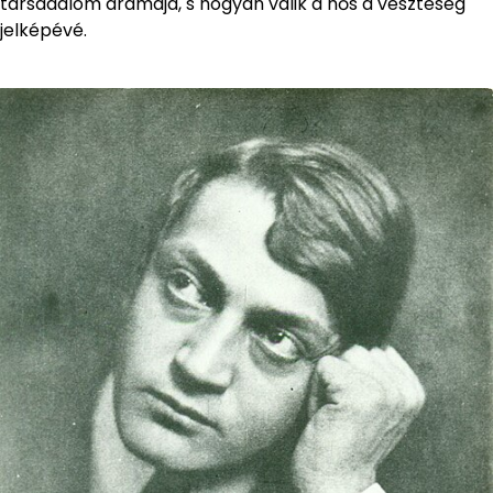
társadalom drámája, s hogyan válik a hős a veszteség
jelképévé.