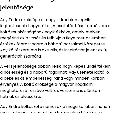
jelentősége
Ady Endre öröksége a magyar irodalom egyik
legfontosabb hagyatéka. „A csatatér hőse” című vers a
költő munkásságának egyik ékköve, amely mélyen
megérinti az olvasót és felhívja a figyelmet az emberi
értékek fontosságára a háború borzalmai közepette.
Ady költészete ma is aktuális, és inspirációt jelent az új
generációk számára.
A vers jelentősége abban rejlik, hogy képes újraértékelni
a hősiesség és a háború fogalmát. Ady üzenete időtálló:
a béke és az emberiesség iránti vágy minden korban
érvényes. A költő öröksége a magyar irodalom
meghatározó részévé vált, és versei ma is élénken
hatnak az olvasókra.
Ady Endre költészete nemcsak a maga korában, hanem
ma is releváns üzenetet hordoz, amely a béke és az