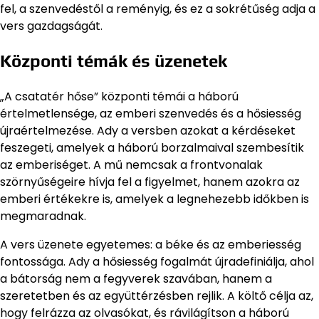
fel, a szenvedéstől a reményig, és ez a sokrétűség adja a
vers gazdagságát.
Központi témák és üzenetek
„A csatatér hőse” központi témái a háború
értelmetlensége, az emberi szenvedés és a hősiesség
újraértelmezése. Ady a versben azokat a kérdéseket
feszegeti, amelyek a háború borzalmaival szembesítik
az emberiséget. A mű nemcsak a frontvonalak
szörnyűségeire hívja fel a figyelmet, hanem azokra az
emberi értékekre is, amelyek a legnehezebb időkben is
megmaradnak.
A vers üzenete egyetemes: a béke és az emberiesség
fontossága. Ady a hősiesség fogalmát újradefiniálja, ahol
a bátorság nem a fegyverek szavában, hanem a
szeretetben és az együttérzésben rejlik. A költő célja az,
hogy felrázza az olvasókat, és rávilágítson a háború