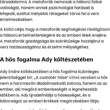
társadalomra. A metaforák nemcsak a háború fizikai
valóságát, hanem annak pszichológiai hatásait is
kifejezik, ezáltal mélyebb rétegeket tárva fel a vers
értelmezésében.
A költő célja, hogy a metaforák segítségével rávilágítson
a háború értelmetlenségére és az emberi lélek erejére.
A metaforák gazdagsága és sokrétűsége hozzájárul a
vers hatásosságához és érzelmi mélységéhez.
A hős fogalma Ady költészetében
Ady Endre költészetében a hős fogalma különleges
jelentőséggel bír. „A csatatér hőse” című versben a hős
nem a harcmezőn diadalmaskodó katona, hanem az az
ember, aki megőrzi emberiességét a legnehezebb
időkben is. Ady újradefiniálja a hősiességet, és a
bátorságot az emberi értékek megőrzésében látja.