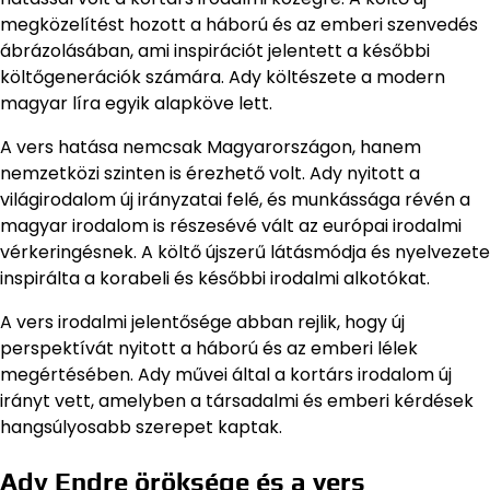
megközelítést hozott a háború és az emberi szenvedés
ábrázolásában, ami inspirációt jelentett a későbbi
költőgenerációk számára. Ady költészete a modern
magyar líra egyik alapköve lett.
A vers hatása nemcsak Magyarországon, hanem
nemzetközi szinten is érezhető volt. Ady nyitott a
világirodalom új irányzatai felé, és munkássága révén a
magyar irodalom is részesévé vált az európai irodalmi
vérkeringésnek. A költő újszerű látásmódja és nyelvezete
inspirálta a korabeli és későbbi irodalmi alkotókat.
A vers irodalmi jelentősége abban rejlik, hogy új
perspektívát nyitott a háború és az emberi lélek
megértésében. Ady művei által a kortárs irodalom új
irányt vett, amelyben a társadalmi és emberi kérdések
hangsúlyosabb szerepet kaptak.
Ady Endre öröksége és a vers