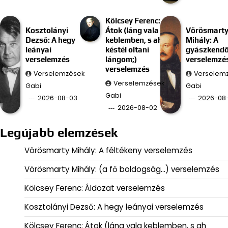
Kölcsey Ferenc:
Kosztolányi
Átok (láng vala
Vörösmart
Dezső: A hegy
keblemben, s ah
Mihály: A
leányai
késtél oltani
gyászkend
verselemzés
lángom;)
verselemzé
verselemzés
Verselemzések
Verselem
Verselemzések
Gabi
Gabi
Gabi
2026-08-03
2026-08-
2026-08-02
Legújabb elemzések
Vörösmarty Mihály: A féltékeny verselemzés
Vörösmarty Mihály: (a fő boldogság…) verselemzés
Kölcsey Ferenc: Áldozat verselemzés
Kosztolányi Dezső: A hegy leányai verselemzés
Kölcsey Ferenc: Átok (láng vala keblemben, s ah