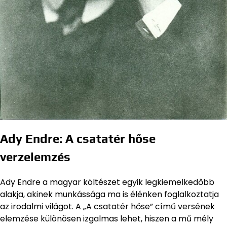
Ady Endre: A csatatér hőse
verzelemzés
Ady Endre a magyar költészet egyik legkiemelkedőbb
alakja, akinek munkássága ma is élénken foglalkoztatja
az irodalmi világot. A „A csatatér hőse” című versének
elemzése különösen izgalmas lehet, hiszen a mű mély