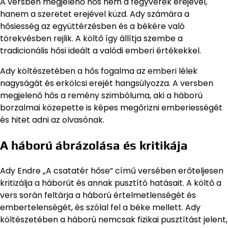
A versben megjelenő hős nem a fegyverek erejével,
hanem a szeretet erejével küzd. Ady számára a
hősiesség az együttérzésben és a békére való
törekvésben rejlik. A költő így állítja szembe a
tradicionális hősi ideált a valódi emberi értékekkel.
Ady költészetében a hős fogalma az emberi lélek
nagyságát és erkölcsi erejét hangsúlyozza. A versben
megjelenő hős a remény szimbóluma, aki a háború
borzalmai közepette is képes megőrizni emberiességét
és hitet adni az olvasónak.
A háború ábrázolása és kritikája
Ady Endre „A csatatér hőse” című versében erőteljesen
kritizálja a háborút és annak pusztító hatásait. A költő a
vers során feltárja a háború értelmetlenségét és
embertelenségét, és szólal fel a béke mellett. Ady
költészetében a háború nemcsak fizikai pusztítást jelent,