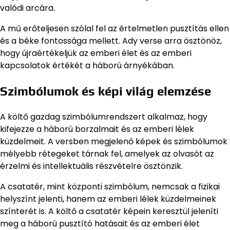
valódi arcára.
A mű erőteljesen szólal fel az értelmetlen pusztítás ellen
és a béke fontossága mellett. Ady verse arra ösztönöz,
hogy újraértékeljük az emberi élet és az emberi
kapcsolatok értékét a háború árnyékában.
Szimbólumok és képi világ elemzése
A költő gazdag szimbólumrendszert alkalmaz, hogy
kifejezze a háború borzalmait és az emberi lélek
küzdelmeit. A versben megjelenő képek és szimbólumok
mélyebb rétegeket tárnak fel, amelyek az olvasót az
érzelmi és intellektuális részvételre ösztönzik.
A csatatér, mint központi szimbólum, nemcsak a fizikai
helyszínt jelenti, hanem az emberi lélek küzdelmeinek
színterét is. A költő a csatatér képein keresztül jeleníti
meg a háború pusztító hatásait és az emberi élet