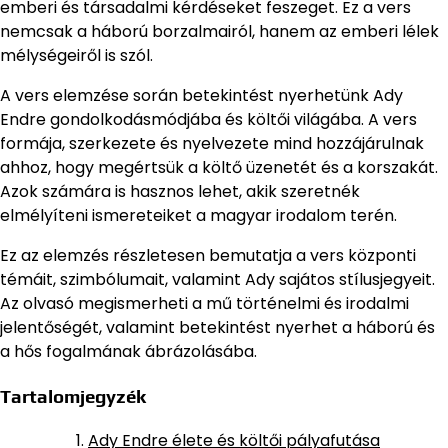
emberi és társadalmi kérdéseket feszeget. Ez a vers
nemcsak a háború borzalmairól, hanem az emberi lélek
mélységeiről is szól.
A vers elemzése során betekintést nyerhetünk Ady
Endre gondolkodásmódjába és költői világába. A vers
formája, szerkezete és nyelvezete mind hozzájárulnak
ahhoz, hogy megértsük a költő üzenetét és a korszakát.
Azok számára is hasznos lehet, akik szeretnék
elmélyíteni ismereteiket a magyar irodalom terén.
Ez az elemzés részletesen bemutatja a vers központi
témáit, szimbólumait, valamint Ady sajátos stílusjegyeit.
Az olvasó megismerheti a mű történelmi és irodalmi
jelentőségét, valamint betekintést nyerhet a háború és
a hős fogalmának ábrázolásába.
Tartalomjegyzék
Ady Endre élete és költői pályafutása