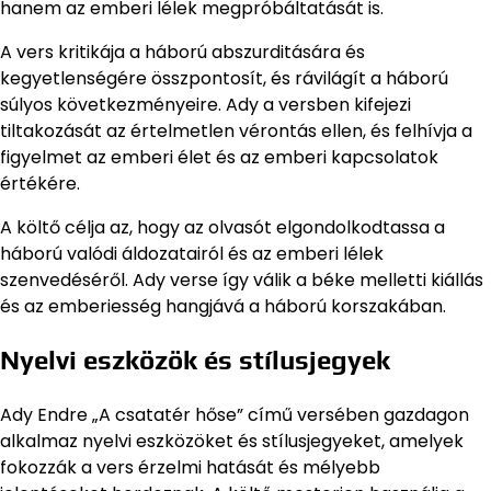
hanem az emberi lélek megpróbáltatását is.
A vers kritikája a háború abszurditására és
kegyetlenségére összpontosít, és rávilágít a háború
súlyos következményeire. Ady a versben kifejezi
tiltakozását az értelmetlen vérontás ellen, és felhívja a
figyelmet az emberi élet és az emberi kapcsolatok
értékére.
A költő célja az, hogy az olvasót elgondolkodtassa a
háború valódi áldozatairól és az emberi lélek
szenvedéséről. Ady verse így válik a béke melletti kiállás
és az emberiesség hangjává a háború korszakában.
Nyelvi eszközök és stílusjegyek
Ady Endre „A csatatér hőse” című versében gazdagon
alkalmaz nyelvi eszközöket és stílusjegyeket, amelyek
fokozzák a vers érzelmi hatását és mélyebb