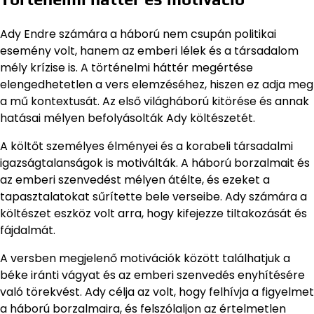
Ady Endre számára a háború nem csupán politikai
esemény volt, hanem az emberi lélek és a társadalom
mély krízise is. A történelmi háttér megértése
elengedhetetlen a vers elemzéséhez, hiszen ez adja meg
a mű kontextusát. Az első világháború kitörése és annak
hatásai mélyen befolyásolták Ady költészetét.
A költőt személyes élményei és a korabeli társadalmi
igazságtalanságok is motiválták. A háború borzalmait és
az emberi szenvedést mélyen átélte, és ezeket a
tapasztalatokat sűrítette bele verseibe. Ady számára a
költészet eszköz volt arra, hogy kifejezze tiltakozását és
fájdalmát.
A versben megjelenő motivációk között találhatjuk a
béke iránti vágyat és az emberi szenvedés enyhítésére
való törekvést. Ady célja az volt, hogy felhívja a figyelmet
a háború borzalmaira, és felszólaljon az értelmetlen