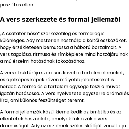
pusztítás ellen.
A vers szerkezete és formai jellemzői
„A csatatér hőse” szerkezetileg és formailag is
különleges. Ady mesterien használja a költői eszközöket,
hogy érzékletesen bemutassa a háború borzalmait. A
vers tagolása, ritmusa és rímképlete mind hozzájárulnak
a mű érzelmi hatásának fokozásához.
A vers struktúrája szorosan követi a tartalmi elemeket,
és a jelképes képek révén mélyebb jelentéseket is
hordoz. A forma és a tartalom egysége teszi a művet
igazán hatásossá. A vers nyelvezete egyszerre drámai és
lírai, ami különös feszültséget teremt.
A formai jellemzők közül kiemelkedik az ismétlés és az
ellentétek használata, amelyek fokozzák a vers
drámaiságát. Ady az érzelmek széles skáláját vonultatja