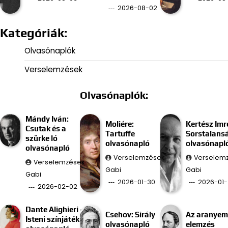
2026-08-02
Kategóriák:
Olvasónaplók
Verselemzések
Olvasónaplók:
Mándy Iván:
Moliére:
Kertész Imr
Csutak és a
Tartuffe
Sorstalans
szürke ló
olvasónapló
olvasónapl
olvasónapló
Verselemzések
Verselem
Verselemzések
Gabi
Gabi
Gabi
2026-01-30
2026-01-
2026-02-02
Dante Alighieri –
Csehov: Sirály
Az aranyem
Isteni színjáték
olvasónapló
elemzés