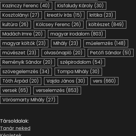
Kazinczy Ferenc
(40)
Kisfaludy Károly
(30)
Kosztolányi
(27)
kreatív írás
(15)
kritika
(23)
kultúra
(26)
Kölcsey Ferenc
(26)
költészet
(849)
Madách Imre
(20)
magyar irodalom
(803)
magyar költők
(23)
Mihály
(23)
műelemzés
(148)
művészet
(23)
olvasónapló
(20)
Petőfi Sándor
(51)
Reményik Sándor
(20)
szépirodalom
(54)
szövegelemzés
(34)
Tompa Mihály
(30)
Tóth Árpád
(20)
Vajda János
(30)
vers
(660)
versek
(65)
verselemzés
(853)
Vörösmarty Mihály
(27)
Társoldalak:
Tanár neked
Képletek