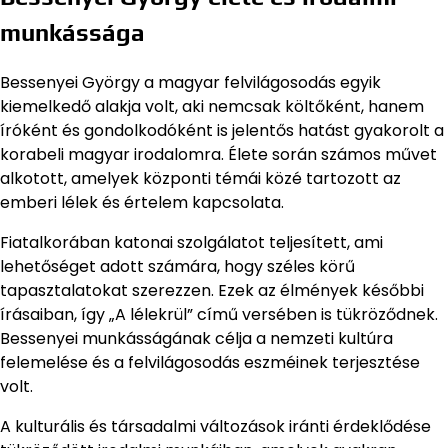
munkássága
Bessenyei György a magyar felvilágosodás egyik
kiemelkedő alakja volt, aki nemcsak költőként, hanem
íróként és gondolkodóként is jelentős hatást gyakorolt a
korabeli magyar irodalomra. Élete során számos művet
alkotott, amelyek központi témái közé tartozott az
emberi lélek és értelem kapcsolata.
Fiatalkorában katonai szolgálatot teljesített, ami
lehetőséget adott számára, hogy széles körű
tapasztalatokat szerezzen. Ezek az élmények későbbi
írásaiban, így „A lélekrül” című versében is tükröződnek.
Bessenyei munkásságának célja a nemzeti kultúra
felemelése és a felvilágosodás eszméinek terjesztése
volt.
A kulturális és társadalmi változások iránti érdeklődése