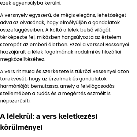
ezek egyensúlyba kerülni.
A versnyelv egyszerű, de mégis elegáns, lehetőséget
adva az olvasónak, hogy elmélyüljön a gondolatok
összefüggéseiben. A költő a lélek belső világát
térképezte fel, miközben hangsúlyozta az értelem
szerepét az emberi életben. Ezzel a verssel Bessenyei
hozzájárult a lélek fogalmának irodalmi és filozófiai
megközelítéséhez.
A vers ritmusa és szerkezete is tükrözi Bessenyei azon
törekvését, hogy az érzelmek és gondolatok
harmóniáját bemutassa, amely a felvilágosodás
szellemében a tudás és a megértés eszméit is
népszerűsíti.
A lélekrül: a vers keletkezési
körülményei