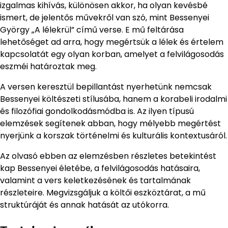
izgalmas kihívás, különösen akkor, ha olyan kevésbé
ismert, de jelentős művekről van szó, mint Bessenyei
György „A lélekrül” című verse. E mű feltárása
lehetőséget ad arra, hogy megértsük a lélek és értelem
kapcsolatát egy olyan korban, amelyet a felvilágosodás
eszméi határoztak meg.
A versen keresztül bepillantást nyerhetünk nemcsak
Bessenyei költészeti stílusába, hanem a korabeli irodalmi
és filozófiai gondolkodásmódba is. Az ilyen típusú
elemzések segítenek abban, hogy mélyebb megértést
nyerjünk a korszak történelmi és kulturális kontextusáról.
Az olvasó ebben az elemzésben részletes betekintést
kap Bessenyei életébe, a felvilágosodás hatásaira,
valamint a vers keletkezésének és tartalmának
részleteire. Megvizsgáljuk a költői eszköztárat, a mű
struktúráját és annak hatását az utókorra.