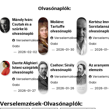
Olvasónaplók:
Mándy Iván:
Moliére:
Kertész Imr
Csutak és a
Tartuffe
Sorstalans
szürke ló
olvasónapló
olvasónapl
olvasónapló
Verselemzések
Verselem
Verselemzések
Gabi
Gabi
Gabi
2026-01-30
2026-01-
2026-02-02
Dante Alighieri –
Csehov: Sirály
Az aranyem
Isteni színjáték
olvasónapló
elemzés
olvasónapló
Verselemzések
Verselem
Verselemzések
Gabi
Gabi
Gabi
2026-01-26
2026-01-
2026-01-27
Verselemzések-Olvasónaplók: