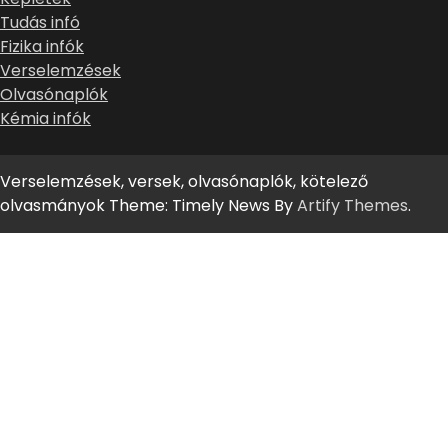
Tudás infó
Fizika infók
Verselemzések
Olvasónaplók
Kémia infók
Verselemzések, versek, olvasónaplók, kötelező
olvasmányok Theme: Timely News By
Artify Themes
.