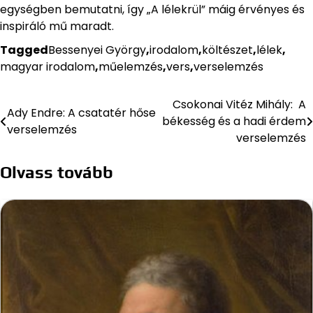
egységben bemutatni, így „A lélekrül” máig érvényes és
inspiráló mű maradt.
Tagged
Bessenyei György
,
irodalom
,
költészet
,
lélek
,
magyar irodalom
,
műelemzés
,
vers
,
verselemzés
Csokonai Vitéz Mihály: A
Bejegyzés
Ady Endre: A csatatér hőse
békesség és a hadi érdem
verselemzés
navigáció
verselemzés
Olvass tovább