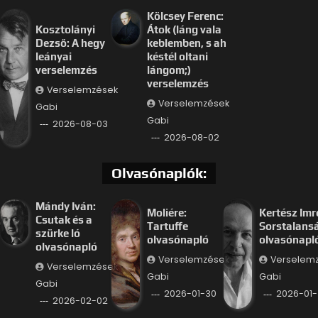
Kölcsey Ferenc:
Kosztolányi
Átok (láng vala
Dezső: A hegy
keblemben, s ah
leányai
késtél oltani
verselemzés
lángom;)
verselemzés
Verselemzések
Verselemzések
Gabi
Gabi
2026-08-03
2026-08-02
Olvasónaplók:
Mándy Iván:
Moliére:
Kertész Imr
Csutak és a
Tartuffe
Sorstalans
szürke ló
olvasónapló
olvasónapl
olvasónapló
Verselemzések
Verselem
Verselemzések
Gabi
Gabi
Gabi
2026-01-30
2026-01-
2026-02-02