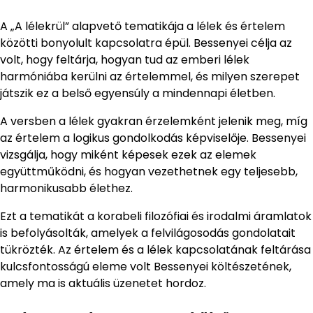
A „A lélekrül” alapvető tematikája a lélek és értelem
közötti bonyolult kapcsolatra épül. Bessenyei célja az
volt, hogy feltárja, hogyan tud az emberi lélek
harmóniába kerülni az értelemmel, és milyen szerepet
játszik ez a belső egyensúly a mindennapi életben.
A versben a lélek gyakran érzelemként jelenik meg, míg
az értelem a logikus gondolkodás képviselője. Bessenyei
vizsgálja, hogy miként képesek ezek az elemek
együttműködni, és hogyan vezethetnek egy teljesebb,
harmonikusabb élethez.
Ezt a tematikát a korabeli filozófiai és irodalmi áramlatok
is befolyásolták, amelyek a felvilágosodás gondolatait
tükrözték. Az értelem és a lélek kapcsolatának feltárása
kulcsfontosságú eleme volt Bessenyei költészetének,
amely ma is aktuális üzenetet hordoz.