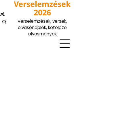
Verselemzések
Skip
to
2026
content
Verselemzések, versek,
olvasónaplók, kötelező
olvasmányok