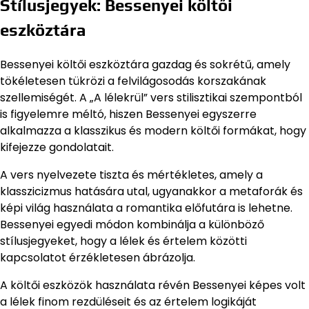
Stílusjegyek: Bessenyei költői
eszköztára
Bessenyei költői eszköztára gazdag és sokrétű, amely
tökéletesen tükrözi a felvilágosodás korszakának
szellemiségét. A „A lélekrül” vers stilisztikai szempontból
is figyelemre méltó, hiszen Bessenyei egyszerre
alkalmazza a klasszikus és modern költői formákat, hogy
kifejezze gondolatait.
A vers nyelvezete tiszta és mértékletes, amely a
klasszicizmus hatására utal, ugyanakkor a metaforák és
képi világ használata a romantika előfutára is lehetne.
Bessenyei egyedi módon kombinálja a különböző
stílusjegyeket, hogy a lélek és értelem közötti
kapcsolatot érzékletesen ábrázolja.
A költői eszközök használata révén Bessenyei képes volt
a lélek finom rezdüléseit és az értelem logikáját