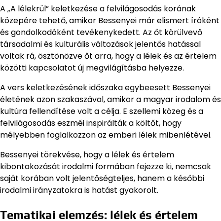
A „A lélekrül” keletkezése a felvilágosodás korának
közepére tehető, amikor Bessenyei már elismert íróként
és gondolkodóként tevékenykedett. Az őt körülvevő
társadalmi és kulturális változások jelentős hatással
voltak rá, ösztönözve őt arra, hogy a lélek és az értelem
közötti kapcsolatot új megvilágításba helyezze.
A vers keletkezésének időszaka egybeesett Bessenyei
életének azon szakaszával, amikor a magyar irodalom és
kultúra fellendítése volt a célja. E szellemi közeg és a
felvilágosodás eszméi inspirálták a költőt, hogy
mélyebben foglalkozzon az emberi lélek mibenlétével.
Bessenyei törekvése, hogy a lélek és értelem
kibontakozását irodalmi formában fejezze ki, nemcsak
saját korában volt jelentőségteljes, hanem a későbbi
irodalmi irányzatokra is hatást gyakorolt.
Tematikai elemzés: lélek és értelem