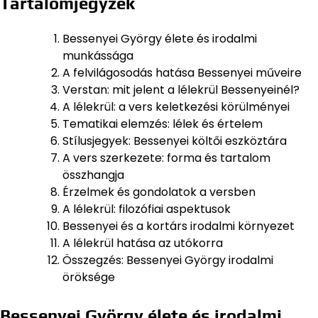
Tartalomjegyzék
Bessenyei György élete és irodalmi
munkássága
A felvilágosodás hatása Bessenyei műveire
Verstan: mit jelent a lélekrül Bessenyeinél?
A lélekrül: a vers keletkezési körülményei
Tematikai elemzés: lélek és értelem
Stílusjegyek: Bessenyei költői eszköztára
A vers szerkezete: forma és tartalom
összhangja
Érzelmek és gondolatok a versben
A lélekrül: filozófiai aspektusok
Bessenyei és a kortárs irodalmi környezet
A lélekrül hatása az utókorra
Összegzés: Bessenyei György irodalmi
öröksége
Bessenyei György élete és irodalmi