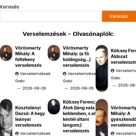
Keresés
Keresés
Verselemzések – Olvasónaplók:
Vörösmarty
Vörösmarty
Kölcsey Fer
Mihály: A
Mihály: (a fő
Áldozat
féltékeny
boldogság…)
verselemzé
verselemzés
verselemzés
Verselem
Verselemzések
Verselemzések
Gabi
Gabi
Gabi
2026-08
2026-08-06
2026-08-05
Kölcsey Ferenc:
Kosztolányi
Átok (láng vala
Vörösmart
Dezső: A hegy
keblemben, s ah
Mihály: A
leányai
késtél oltani
gyászkend
verselemzés
lángom;)
verselemzé
verselemzés
Verselemzések
Verselem