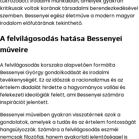
tükröződött irodalmi munkáiban, amelyek gyakran
kritikusak voltak korának társadalmi berendezkedésével
szemben. Bessenyei egész életműve a modern magyar
irodalom előfutárának tekinthető.
A felvilágosodás hatása Bessenyei
műveire
A felvilágosodás korszaka alapvetően formálta
Bessenyei György gondolkodását és irodalmi
tevékenységét. Ez az időszak a racionalizmus és az
értelem diadalát hirdette a hagyományos vallási és
felekezeti ideológiák felett, ami Bessenyei számára
inspirációt jelentett.
Bessenyei műveiben gyakran visszatérnek azok a
gondolatok, amelyek a tudás és az értelem fontosságát
hangsúlyozzák. Számára a felvilágosodás eszméi
nemcsak filozófiai, hanem gyakorlati jelentőséggel is