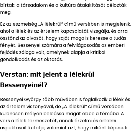
bírtak: a társadalom és a kultúra átalakítását célozták
meg.
Ez az eszmeiség „A lélekrül” című versében is megjelenik,
ahol a lélek és az értelem kapcsolatát vizsgálja, és arra
ösztönzi az olvasót, hogy saját maga is keresse a tudás
fényét. Bessenyei számára a felvilágosodás az emberi
fejlődés záloga volt, amelynek alapja a kritikai
gondolkodás és az oktatás.
Verstan: mit jelent a lélekrül
Bessenyeinél?
Bessenyei György több művében is foglalkozik a lélek és
az értelem viszonyával, de „A lélekrül” című versében
különösen mélyen beleássa magát ebbe a témába. A
vers a lélek természetét, annak érzelmi és értelmi
aspektusait kutatja, valamint azt, hogy miként képesek