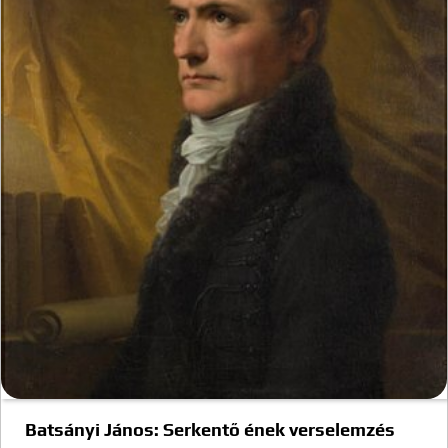
Batsányi János: Serkentő ének verselemzés