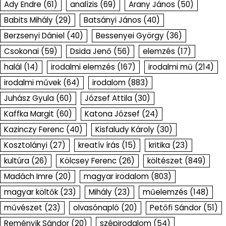
Ady Endre
(61)
analízis
(69)
Arany János
(50)
Babits Mihály
(29)
Batsányi János
(40)
Berzsenyi Dániel
(40)
Bessenyei György
(36)
Csokonai
(59)
Dsida Jenő
(56)
elemzés
(17)
halál
(14)
irodalmi elemzés
(167)
irodalmi mű
(214)
irodalmi művek
(64)
irodalom
(883)
Juhász Gyula
(60)
József Attila
(30)
Kaffka Margit
(60)
Katona József
(24)
Kazinczy Ferenc
(40)
Kisfaludy Károly
(30)
Kosztolányi
(27)
kreatív írás
(15)
kritika
(23)
kultúra
(26)
Kölcsey Ferenc
(26)
költészet
(849)
Madách Imre
(20)
magyar irodalom
(803)
magyar költők
(23)
Mihály
(23)
műelemzés
(148)
művészet
(23)
olvasónapló
(20)
Petőfi Sándor
(51)
Reményik Sándor
(20)
szépirodalom
(54)