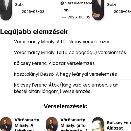
Verselemzések
Gabi
Gabi
Gabi
2026-08-03
2026-08-
2026-08-02
Legújabb elemzések
Vörösmarty Mihály: A féltékeny verselemzés
Vörösmarty Mihály: (a fő boldogság…) verselemzés
Kölcsey Ferenc: Áldozat verselemzés
Kosztolányi Dezső: A hegy leányai verselemzés
Kölcsey Ferenc: Átok (láng vala keblemben, s ah
késtél oltani lángom;) verselemzés
Verselemzések:
Vörösmarty
Vörösmarty
Kölcsey Fer
Mihály: A
Mihály: (a fő
Áldozat
féltékeny
boldogság…)