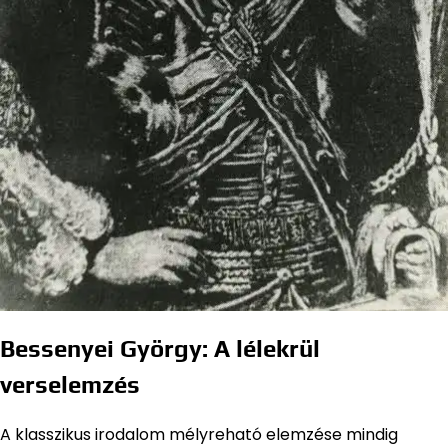
Bessenyei György: A lélekrül
verselemzés
A klasszikus irodalom mélyreható elemzése mindig