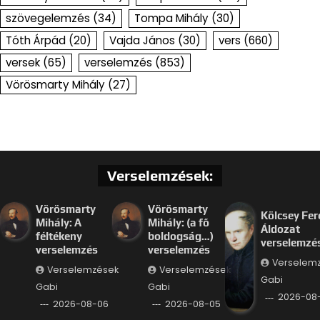
szövegelemzés
(34)
Tompa Mihály
(30)
Tóth Árpád
(20)
Vajda János
(30)
vers
(660)
versek
(65)
verselemzés
(853)
Vörösmarty Mihály
(27)
Verselemzések:
Vörösmarty
Vörösmarty
Kölcsey Fer
Mihály: A
Mihály: (a fő
Áldozat
féltékeny
boldogság…)
verselemzé
verselemzés
verselemzés
Verselem
Verselemzések
Verselemzések
Gabi
Gabi
Gabi
2026-08
2026-08-06
2026-08-05