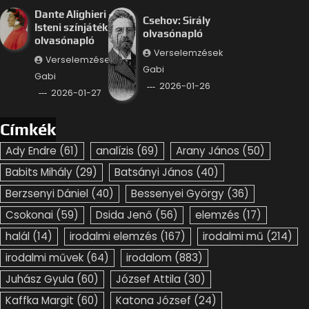
Dante Alighieri –
Csehov: Sirály
Isteni színjáték
olvasónapló
olvasónapló
Verselemzések
Verselemzések
Gabi
Gabi
2026-01-26
2026-01-27
Címkék
Ady Endre
(61)
analízis
(69)
Arany János
(50)
Babits Mihály
(29)
Batsányi János
(40)
Berzsenyi Dániel
(40)
Bessenyei György
(36)
Csokonai
(59)
Dsida Jenő
(56)
elemzés
(17)
halál
(14)
irodalmi elemzés
(167)
irodalmi mű
(214)
irodalmi művek
(64)
irodalom
(883)
Juhász Gyula
(60)
József Attila
(30)
Kaffka Margit
(60)
Katona József
(24)