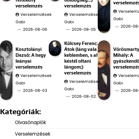
verselemzé
verselemzés
verselemzés
Verselem
Verselemzések
Verselemzések
Gabi
Gabi
Gabi
2026-08
2026-08-06
2026-08-05
Kölcsey Ferenc:
Kosztolányi
Átok (láng vala
Vörösmart
Dezső: A hegy
keblemben, s ah
Mihály: A
leányai
késtél oltani
gyászkend
verselemzés
lángom;)
verselemzé
verselemzés
Verselemzések
Verselem
Verselemzések
Gabi
Gabi
Gabi
2026-08-03
2026-08-
2026-08-02
Kategóriák:
Olvasónaplók
Verselemzések