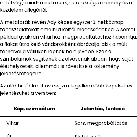
sötétség) mind-mind a sors, az örökség, a remény és a
küzdelem allegóriái.
A metaforák révén Ady képes egyszerű, hétköznapi
tapasztalatokat emelni a költői magasságokba. A sorsot
például gyakran viharhoz, megpróbáltatáshoz hasonlítja,
a fiakat útra kelő vándorokként ábrázolja, akik a múlt
terheivel a vállukon lépnek be a jövőbe. Ezek a
szimbólumok segítenek az olvasónak abban, hogy saját
élethelyzeteit, dilemmáit is rávetítse a költemény
jelentésrétegeire.
Az alábbi táblázat összegzi a legjellemzőbb képeket és
jelentésüket a versben:
Kép, szimbólum
Jelentés, funkció
Vihar
Sors, megpróbáltatás
Út
Életút, jövő