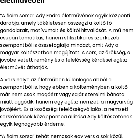
életművében
“A fiaim sorsa” Ady Endre életművének egyik központi
darabja, amely tökéletesen összegzi a költő fő
gondolatait, motívumait és költői hitvallását. A mű nem
csupán tematikus, hanem stilisztikai és szerkezeti
szempontból is összefoglalja mindazt, amit Ady a
magyar költészetben megújított. A sors, az örökség, a
jövőbe vetett remény és a felelősség kérdései egész
életművét áthatják.
A vers helye az életműben különleges abból a
szempontból is, hogy ebben a költeményben a költő
már nem csak magáért vagy saját szerelmi bánata
miatt aggódik, hanem egy egész nemzet, a magyarság
jövőjéért. Ez a közösségi felelősségvállalás, a nemzeti
sorskérdések középpontba állítása Ady költészetének
egyik legnagyobb érdeme.
“A fiaim sorsa” tehát nemcsak egy vers a sok közül,