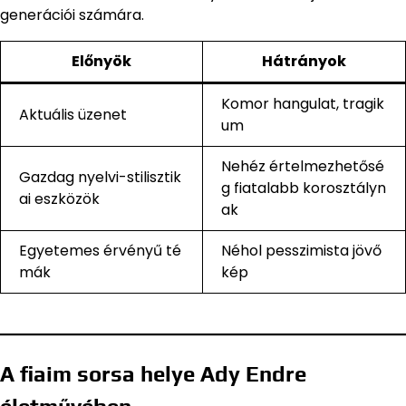
generációi számára.
Előnyök
Hátrányok
Komor hangulat, tragik
Aktuális üzenet
um
Nehéz értelmezhetősé
Gazdag nyelvi-stilisztik
g fiatalabb korosztályn
ai eszközök
ak
Egyetemes érvényű té
Néhol pesszimista jövő
mák
kép
A fiaim sorsa helye Ady Endre