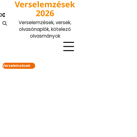
Verselemzések
Skip
to
2026
content
Verselemzések, versek,
olvasónaplók, kötelező
olvasmányok
Verselemzések