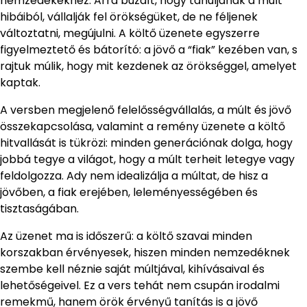
nemzedékekhez. Arra buzdít, hogy tanuljanak a múlt
hibáiból, vállalják fel örökségüket, de ne féljenek
változtatni, megújulni. A költő üzenete egyszerre
figyelmeztető és bátorító: a jövő a “fiak” kezében van, s
rajtuk múlik, hogy mit kezdenek az örökséggel, amelyet
kaptak.
A versben megjelenő felelősségvállalás, a múlt és jövő
összekapcsolása, valamint a remény üzenete a költő
hitvallását is tükrözi: minden generációnak dolga, hogy
jobbá tegye a világot, hogy a múlt terheit letegye vagy
feldolgozza. Ady nem idealizálja a múltat, de hisz a
jövőben, a fiak erejében, leleményességében és
tisztaságában.
Az üzenet ma is időszerű: a költő szavai minden
korszakban érvényesek, hiszen minden nemzedéknek
szembe kell néznie saját múltjával, kihívásaival és
lehetőségeivel. Ez a vers tehát nem csupán irodalmi
remekmű, hanem örök érvényű tanítás is a jövő