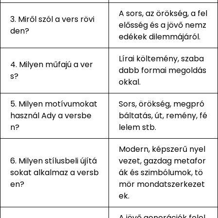
A sors, az örökség, a fel
3. Miről szól a vers rövi
elősség és a jövő nemz
den?
edékek dilemmájáról.
Lírai költemény, szaba
4. Milyen műfajú a ver
dabb formai megoldás
s?
okkal.
5. Milyen motívumokat
Sors, örökség, megpró
használ Ady a versbe
báltatás, út, remény, fé
n?
lelem stb.
Modern, képszerű nyel
6. Milyen stílusbeli újítá
vezet, gazdag metafor
sokat alkalmaz a versb
ák és szimbólumok, tö
en?
mör mondatszerkezet
ek.
A jövő generációk felel