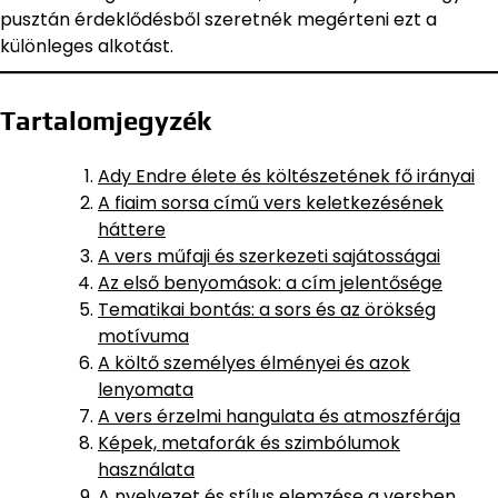
pusztán érdeklődésből szeretnék megérteni ezt a
különleges alkotást.
Tartalomjegyzék
Ady Endre élete és költészetének fő irányai
A fiaim sorsa című vers keletkezésének
háttere
A vers műfaji és szerkezeti sajátosságai
Az első benyomások: a cím jelentősége
Tematikai bontás: a sors és az örökség
motívuma
A költő személyes élményei és azok
lenyomata
A vers érzelmi hangulata és atmoszférája
Képek, metaforák és szimbólumok
használata
A nyelvezet és stílus elemzése a versben