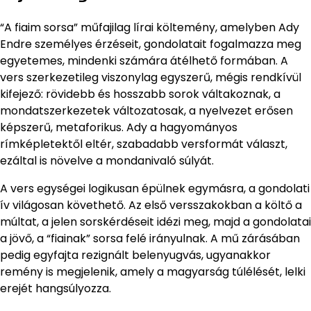
“A fiaim sorsa” műfajilag lírai költemény, amelyben Ady
Endre személyes érzéseit, gondolatait fogalmazza meg
egyetemes, mindenki számára átélhető formában. A
vers szerkezetileg viszonylag egyszerű, mégis rendkívül
kifejező: rövidebb és hosszabb sorok váltakoznak, a
mondatszerkezetek változatosak, a nyelvezet erősen
képszerű, metaforikus. Ady a hagyományos
rímképletektől eltér, szabadabb versformát választ,
ezáltal is növelve a mondanivaló súlyát.
A vers egységei logikusan épülnek egymásra, a gondolati
ív világosan követhető. Az első versszakokban a költő a
múltat, a jelen sorskérdéseit idézi meg, majd a gondolatai
a jövő, a “fiainak” sorsa felé irányulnak. A mű zárásában
pedig egyfajta rezignált belenyugvás, ugyanakkor
remény is megjelenik, amely a magyarság túlélését, lelki
erejét hangsúlyozza.