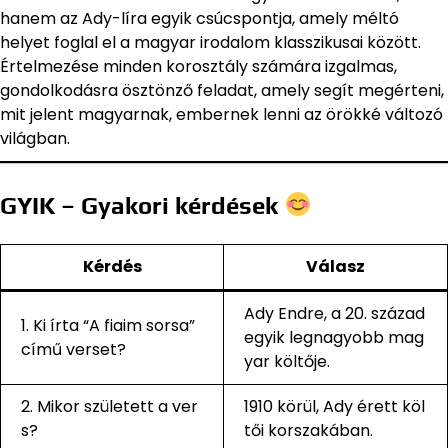
hanem az Ady-líra egyik csúcspontja, amely méltó
helyet foglal el a magyar irodalom klasszikusai között.
Értelmezése minden korosztály számára izgalmas,
gondolkodásra ösztönző feladat, amely segít megérteni,
mit jelent magyarnak, embernek lenni az örökké változó
világban.
GYIK – Gyakori kérdések
Kérdés
Válasz
Ady Endre, a 20. század
1. Ki írta “A fiaim sorsa”
egyik legnagyobb mag
című verset?
yar költője.
2. Mikor született a ver
1910 körül, Ady érett köl
s?
tői korszakában.