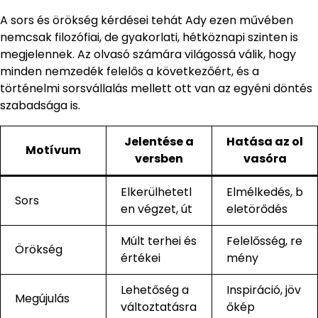
A sors és örökség kérdései tehát Ady ezen művében
nemcsak filozófiai, de gyakorlati, hétköznapi szinten is
megjelennek. Az olvasó számára világossá válik, hogy
minden nemzedék felelős a következőért, és a
történelmi sorsvállalás mellett ott van az egyéni döntés
szabadsága is.
Jelentése a
Hatása az ol
Motívum
versben
vasóra
Elkerülhetetl
Elmélkedés, b
Sors
en végzet, út
eletörődés
Múlt terhei és
Felelősség, re
Örökség
értékei
mény
Lehetőség a
Inspiráció, jöv
Megújulás
változtatásra
őkép