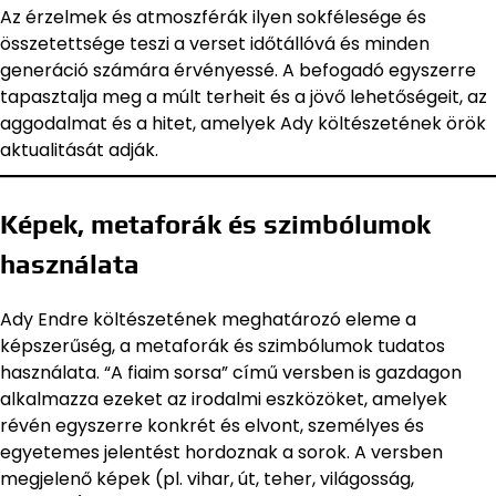
Az érzelmek és atmoszférák ilyen sokfélesége és
összetettsége teszi a verset időtállóvá és minden
generáció számára érvényessé. A befogadó egyszerre
tapasztalja meg a múlt terheit és a jövő lehetőségeit, az
aggodalmat és a hitet, amelyek Ady költészetének örök
aktualitását adják.
Képek, metaforák és szimbólumok
használata
Ady Endre költészetének meghatározó eleme a
képszerűség, a metaforák és szimbólumok tudatos
használata. “A fiaim sorsa” című versben is gazdagon
alkalmazza ezeket az irodalmi eszközöket, amelyek
révén egyszerre konkrét és elvont, személyes és
egyetemes jelentést hordoznak a sorok. A versben
megjelenő képek (pl. vihar, út, teher, világosság,