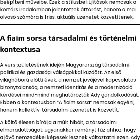
beépíteni műveibe. Ezek a stílusbeli újítások nemcsak a
kortárs irodalomban jelentettek áttörést, hanem a mai
olvasó számára is friss, aktuális üzenetet közvetítenek.
A fiaim sorsa társadalmi és történelmi
kontextusa
A vers születésének idején Magyarország társadalmi,
politikai és gazdasági válságokkal küzdött. Az első
világháború előtti évek, a nemzet jövőjével kapcsolatos
bizonytalanság, a nemzeti identitás és a modernizáció
kérdései mind-mind meghatározták Ady gondolkodását.
Ebben a kontextusban “A fiaim sorsa” nemcsak egyéni,
hanem kollektív, társadalmi üzenetet is közvetít.
A költő élesen bírálja a múlt hibáit, a társadalmi
elmaradottságot, ugyanakkor reményt fűz ahhoz, hogy
a jövő nemzedékei képesek lesznek változtatni ezen. Ady