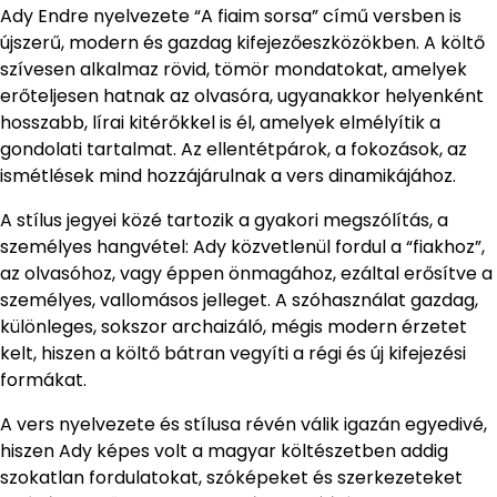
Ady Endre nyelvezete “A fiaim sorsa” című versben is
újszerű, modern és gazdag kifejezőeszközökben. A költő
szívesen alkalmaz rövid, tömör mondatokat, amelyek
erőteljesen hatnak az olvasóra, ugyanakkor helyenként
hosszabb, lírai kitérőkkel is él, amelyek elmélyítik a
gondolati tartalmat. Az ellentétpárok, a fokozások, az
ismétlések mind hozzájárulnak a vers dinamikájához.
A stílus jegyei közé tartozik a gyakori megszólítás, a
személyes hangvétel: Ady közvetlenül fordul a “fiakhoz”,
az olvasóhoz, vagy éppen önmagához, ezáltal erősítve a
személyes, vallomásos jelleget. A szóhasználat gazdag,
különleges, sokszor archaizáló, mégis modern érzetet
kelt, hiszen a költő bátran vegyíti a régi és új kifejezési
formákat.
A vers nyelvezete és stílusa révén válik igazán egyedivé,
hiszen Ady képes volt a magyar költészetben addig
szokatlan fordulatokat, szóképeket és szerkezeteket