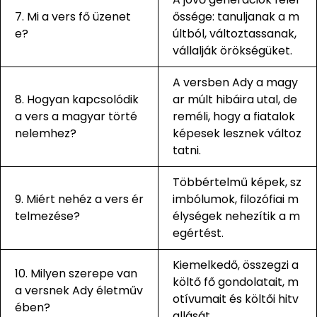
7. Mi a vers fő üzenet
őssége: tanuljanak a m
e?
últból, változtassanak,
vállalják örökségüket.
A versben Ady a magy
8. Hogyan kapcsolódik
ar múlt hibáira utal, de
a vers a magyar törté
reméli, hogy a fiatalok
nelemhez?
képesek lesznek változ
tatni.
Többértelmű képek, sz
9. Miért nehéz a vers ér
imbólumok, filozófiai m
telmezése?
élységek nehezítik a m
egértést.
Kiemelkedő, összegzi a
10. Milyen szerepe van
költő fő gondolatait, m
a versnek Ady életműv
otívumait és költői hitv
ében?
allását.