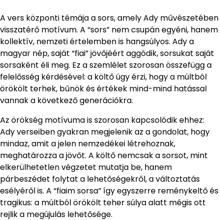
A vers központi témája a sors, amely Ady művészetében
visszatérő motívum. A “sors” nem csupán egyéni, hanem
kollektív, nemzeti értelemben is hangsúlyos. Ady a
magyar nép, saját “fiai” jövőjéért aggódik, sorsukat saját
sorsaként éli meg. Ez a szemlélet szorosan összefügg a
felelősség kérdésével: a költő úgy érzi, hogy a múltból
örökölt terhek, bűnök és értékek mind-mind hatással
vannak a következő generációkra.
Az örökség motívuma is szorosan kapcsolódik ehhez:
Ady verseiben gyakran megjelenik az a gondolat, hogy
mindaz, amit a jelen nemzedékei létrehoznak,
meghatározza a jövőt. A költő nemcsak a sorsot, mint
elkerülhetetlen végzetet mutatja be, hanem
párbeszédet folytat a lehetőségekről, a változtatás
esélyéről is. A “fiaim sorsa” így egyszerre reménykeltő és
tragikus: a múltból örökölt teher súlya alatt mégis ott
rejlik a megújulás lehetősége.