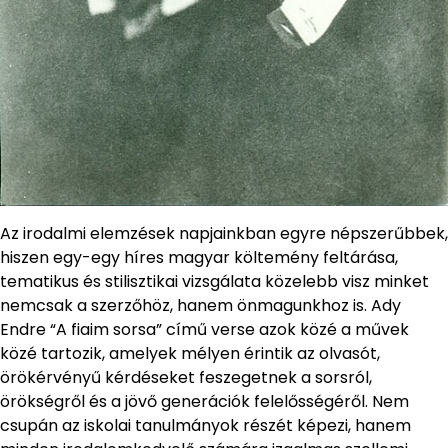
Az irodalmi elemzések napjainkban egyre népszerűbbek,
hiszen egy-egy híres magyar költemény feltárása,
tematikus és stilisztikai vizsgálata közelebb visz minket
nemcsak a szerzőhöz, hanem önmagunkhoz is. Ady
Endre “A fiaim sorsa” című verse azok közé a művek
közé tartozik, amelyek mélyen érintik az olvasót,
örökérvényű kérdéseket feszegetnek a sorsról,
örökségről és a jövő generációk felelősségéről. Nem
csupán az iskolai tanulmányok részét képezi, hanem