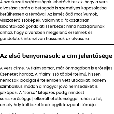
A szerkezeti sajátosságok lehetővé teszik, hogy a vers
olvasása során a befogadó is személyes kapcsolatba
kerülhessen a témával. Az ismétlődő motívumok,
visszatérő szóképek, valamint a fokozatosan
kibontakozó gondolati szerkezet mind hozzájárulnak
ahhoz, hogy a versben megjelenő érzelmek és
gondolatok intenzíven hassanak az olvasóra.
Az első benyomások: a cím jelentősége
A vers címe, “A fiaim sorsa”, már önmagában is erőteljes
üzenetet hordoz. A “fiaim” szó többértelmű, hiszen
nemcsak biológiai értelemben vett utódokat, hanem
szimbolikus módon a magyar jövő nemzedékét is
jelképezi. A “sorsa” kifejezés pedig mindezt
sorsszerűséggel, elkerülhetetlenséggel ruházza fel,
amely Ady költészetének egyik központi témája.