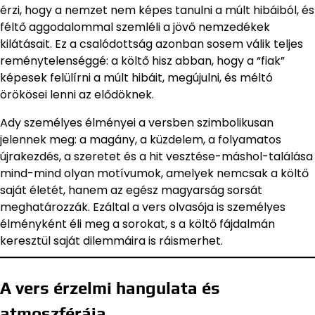
érzi, hogy a nemzet nem képes tanulni a múlt hibáiból, és
féltő aggodalommal szemléli a jövő nemzedékek
kilátásait. Ez a csalódottság azonban sosem válik teljes
reménytelenséggé: a költő hisz abban, hogy a “fiak”
képesek felülírni a múlt hibáit, megújulni, és méltó
örökösei lenni az elődöknek.
Ady személyes élményei a versben szimbolikusan
jelennek meg: a magány, a küzdelem, a folyamatos
újrakezdés, a szeretet és a hit vesztése-máshol-találása
mind-mind olyan motívumok, amelyek nemcsak a költő
saját életét, hanem az egész magyarság sorsát
meghatározzák. Ezáltal a vers olvasója is személyes
élményként éli meg a sorokat, s a költő fájdalmán
keresztül saját dilemmáira is ráismerhet.
A vers érzelmi hangulata és
atmoszférája