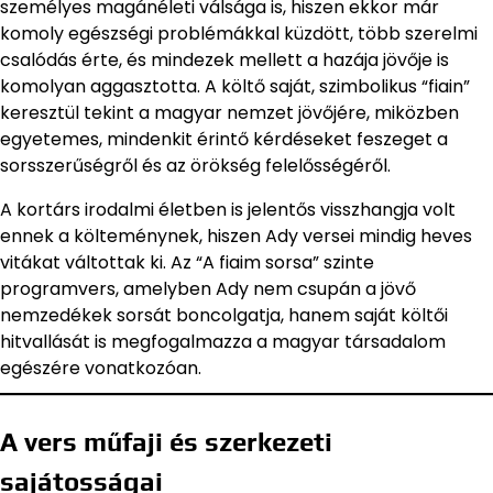
személyes magánéleti válsága is, hiszen ekkor már
komoly egészségi problémákkal küzdött, több szerelmi
csalódás érte, és mindezek mellett a hazája jövője is
komolyan aggasztotta. A költő saját, szimbolikus “fiain”
keresztül tekint a magyar nemzet jövőjére, miközben
egyetemes, mindenkit érintő kérdéseket feszeget a
sorsszerűségről és az örökség felelősségéről.
A kortárs irodalmi életben is jelentős visszhangja volt
ennek a költeménynek, hiszen Ady versei mindig heves
vitákat váltottak ki. Az “A fiaim sorsa” szinte
programvers, amelyben Ady nem csupán a jövő
nemzedékek sorsát boncolgatja, hanem saját költői
hitvallását is megfogalmazza a magyar társadalom
egészére vonatkozóan.
A vers műfaji és szerkezeti
sajátosságai