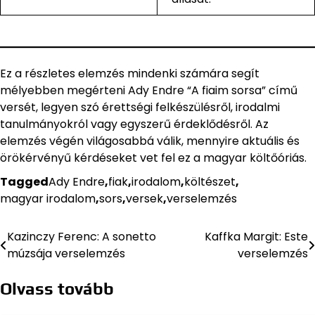
Ez a részletes elemzés mindenki számára segít
mélyebben megérteni Ady Endre “A fiaim sorsa” című
versét, legyen szó érettségi felkészülésről, irodalmi
tanulmányokról vagy egyszerű érdeklődésről. Az
elemzés végén világosabbá válik, mennyire aktuális és
örökérvényű kérdéseket vet fel ez a magyar költőóriás.
Tagged
Ady Endre
,
fiak
,
irodalom
,
költészet
,
magyar irodalom
,
sors
,
versek
,
verselemzés
Kazinczy Ferenc: A sonetto
Kaffka Margit: Este
Bejegyzés
múzsája verselemzés
verselemzés
navigáció
Olvass tovább