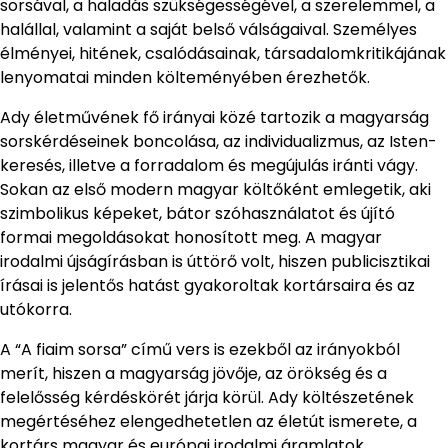
sorsával, a haladás szükségességével, a szerelemmel, a
halállal, valamint a saját belső válságaival. Személyes
élményei, hitének, csalódásainak, társadalomkritikájának
lenyomatai minden költeményében érezhetők.
Ady életművének fő irányai közé tartozik a magyarság
sorskérdéseinek boncolása, az individualizmus, az Isten-
keresés, illetve a forradalom és megújulás iránti vágy.
Sokan az első modern magyar költőként emlegetik, aki
szimbolikus képeket, bátor szóhasználatot és újító
formai megoldásokat honosított meg. A magyar
irodalmi újságírásban is úttörő volt, hiszen publicisztikai
írásai is jelentős hatást gyakoroltak kortársaira és az
utókorra.
A “A fiaim sorsa” című vers is ezekből az irányokból
merít, hiszen a magyarság jövője, az örökség és a
felelősség kérdéskörét járja körül. Ady költészetének
megértéséhez elengedhetetlen az életút ismerete, a
kortárs magyar és európai irodalmi áramlatok