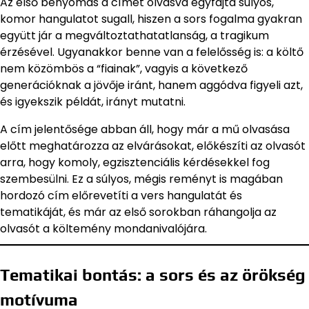
Az első benyomás a címet olvasva egyfajta súlyos,
komor hangulatot sugall, hiszen a sors fogalma gyakran
együtt jár a megváltoztathatatlanság, a tragikum
érzésével. Ugyanakkor benne van a felelősség is: a költő
nem közömbös a “fiainak”, vagyis a következő
generációknak a jövője iránt, hanem aggódva figyeli azt,
és igyekszik példát, irányt mutatni.
A cím jelentősége abban áll, hogy már a mű olvasása
előtt meghatározza az elvárásokat, előkészíti az olvasót
arra, hogy komoly, egzisztenciális kérdésekkel fog
szembesülni. Ez a súlyos, mégis reményt is magában
hordozó cím előrevetíti a vers hangulatát és
tematikáját, és már az első sorokban ráhangolja az
olvasót a költemény mondanivalójára.
Tematikai bontás: a sors és az örökség
motívuma