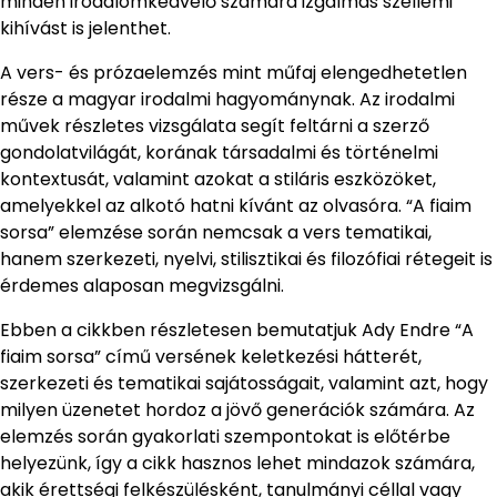
minden irodalomkedvelő számára izgalmas szellemi
kihívást is jelenthet.
A vers- és prózaelemzés mint műfaj elengedhetetlen
része a magyar irodalmi hagyománynak. Az irodalmi
művek részletes vizsgálata segít feltárni a szerző
gondolatvilágát, korának társadalmi és történelmi
kontextusát, valamint azokat a stiláris eszközöket,
amelyekkel az alkotó hatni kívánt az olvasóra. “A fiaim
sorsa” elemzése során nemcsak a vers tematikai,
hanem szerkezeti, nyelvi, stilisztikai és filozófiai rétegeit is
érdemes alaposan megvizsgálni.
Ebben a cikkben részletesen bemutatjuk Ady Endre “A
fiaim sorsa” című versének keletkezési hátterét,
szerkezeti és tematikai sajátosságait, valamint azt, hogy
milyen üzenetet hordoz a jövő generációk számára. Az
elemzés során gyakorlati szempontokat is előtérbe
helyezünk, így a cikk hasznos lehet mindazok számára,
akik érettségi felkészülésként, tanulmányi céllal vagy