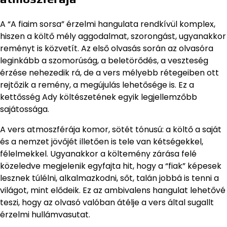
A “A fiaim sorsa” érzelmi hangulata rendkívül komplex,
hiszen a költő mély aggodalmat, szorongást, ugyanakkor
reményt is közvetít. Az első olvasás során az olvasóra
leginkább a szomorúság, a beletörődés, a veszteség
érzése nehezedik rá, de a vers mélyebb rétegeiben ott
rejtőzik a remény, a megújulás lehetősége is. Ez a
kettősség Ady költészetének egyik legjellemzőbb
sajátossága.
A vers atmoszférája komor, sötét tónusú: a költő a saját
és a nemzet jövőjét illetően is tele van kétségekkel,
félelmekkel. Ugyanakkor a költemény zárása felé
közeledve megjelenik egyfajta hit, hogy a “fiak” képesek
lesznek túlélni, alkalmazkodni, sőt, talán jobbá is tenni a
világot, mint elődeik. Ez az ambivalens hangulat lehetővé
teszi, hogy az olvasó valóban átélje a vers által sugallt
érzelmi hullámvasutat.