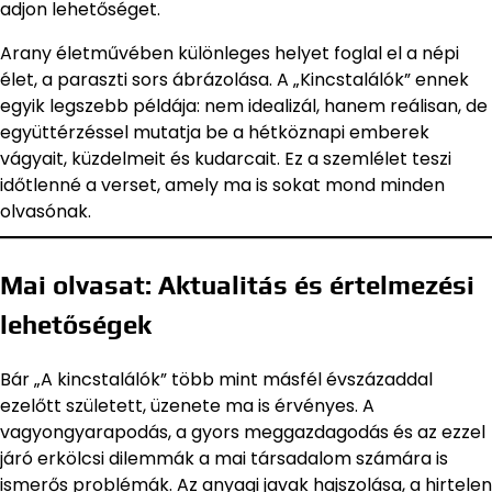
adjon lehetőséget.
Arany életművében különleges helyet foglal el a népi
élet, a paraszti sors ábrázolása. A „Kincstalálók” ennek
egyik legszebb példája: nem idealizál, hanem reálisan, de
együttérzéssel mutatja be a hétköznapi emberek
vágyait, küzdelmeit és kudarcait. Ez a szemlélet teszi
időtlenné a verset, amely ma is sokat mond minden
olvasónak.
Mai olvasat: Aktualitás és értelmezési
lehetőségek
Bár „A kincstalálók” több mint másfél évszázaddal
ezelőtt született, üzenete ma is érvényes. A
vagyongyarapodás, a gyors meggazdagodás és az ezzel
járó erkölcsi dilemmák a mai társadalom számára is
ismerős problémák. Az anyagi javak hajszolása, a hirtelen