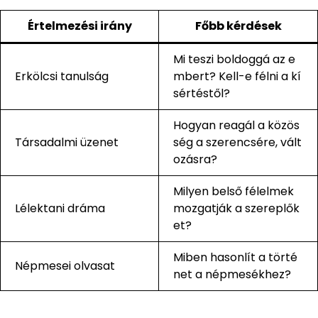
Értelmezési irány
Főbb kérdések
Mi teszi boldoggá az e
Erkölcsi tanulság
mbert? Kell-e félni a kí
sértéstől?
Hogyan reagál a közös
Társadalmi üzenet
ség a szerencsére, vált
ozásra?
Milyen belső félelmek
Lélektani dráma
mozgatják a szereplők
et?
Miben hasonlít a törté
Népmesei olvasat
net a népmesékhez?