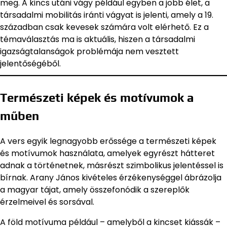
meg. A kincs utáni vágy például egyben a jobb élet, a
társadalmi mobilitás iránti vágyat is jelenti, amely a 19.
században csak kevesek számára volt elérhető. Ez a
témaválasztás ma is aktuális, hiszen a társadalmi
igazságtalanságok problémája nem vesztett
jelentőségéből.
Természeti képek és motívumok a
műben
A vers egyik legnagyobb erőssége a természeti képek
és motívumok használata, amelyek egyrészt hátteret
adnak a történetnek, másrészt szimbolikus jelentéssel is
bírnak. Arany János kivételes érzékenységgel ábrázolja
a magyar tájat, amely összefonódik a szereplők
érzelmeivel és sorsával.
A föld motívuma például – amelyből a kincset kiássák –