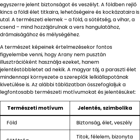
egyszerre jelent biztonságot és veszélyt. A földben rejlő
kincs a földi élet titkaira, lehetőségeire és kockázataira is
utal. A természeti elemek – a föld, a sötétség, a vihar, a
csend – mind hozzájárulnak a vers hangulatához,
drámaiságához és mélységéhez.
A természet képeinek értelmezésekor fontos
figyelembe venni, hogy Arany nem pusztán
illusztrációként használja ezeket, hanem
jelentéstöbbletet ad nekik. A magyar táj, a paraszti élet
mindennapi környezete a szereplők lelkiállapotának
kivetülése is. Az alábbi táblázatban összefoglaljuk a
legfontosabb természeti motívumokat és jelentésüket:
Természeti motívum
Jelentés, szimbolika
Föld
Biztonság, élet, veszély
Titok, félelem, bizonyta