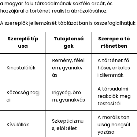
a magyar falu társadalmának sokféle arcát, és
hozzájárul a történet realista ábrázolásához.
A szereplők jellemzését táblázatban is összefoglalhatjuk:
Szereplő típ
Tulajdonsá
Szerepe a tö
usa
gok
rténetben
Remény, félel
A történet fő
Kincstalálók
em, gyanakv
hősei, erkölcs
ás
i dilemmák
A társadalmi
Közösség tagj
Irigység, örö
reakciók meg
ai
m, gyanakvás
testesítői
A morális tan
Szkepticizmu
Kívülállók
ulság hangsúl
s, előítélet
yozása