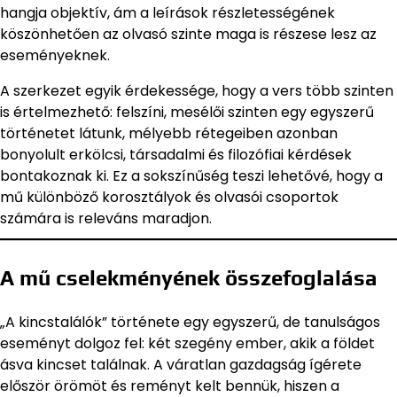
hangja objektív, ám a leírások részletességének
köszönhetően az olvasó szinte maga is részese lesz az
eseményeknek.
A szerkezet egyik érdekessége, hogy a vers több szinten
is értelmezhető: felszíni, mesélői szinten egy egyszerű
történetet látunk, mélyebb rétegeiben azonban
bonyolult erkölcsi, társadalmi és filozófiai kérdések
bontakoznak ki. Ez a sokszínűség teszi lehetővé, hogy a
mű különböző korosztályok és olvasói csoportok
számára is releváns maradjon.
A mű cselekményének összefoglalása
„A kincstalálók” története egy egyszerű, de tanulságos
eseményt dolgoz fel: két szegény ember, akik a földet
ásva kincset találnak. A váratlan gazdagság ígérete
először örömöt és reményt kelt bennük, hiszen a