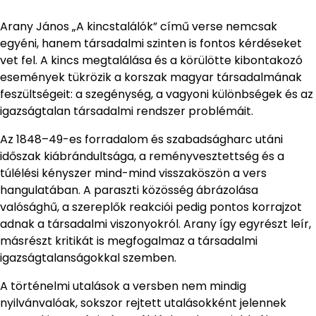
Arany János „A kincstalálók” című verse nemcsak
egyéni, hanem társadalmi szinten is fontos kérdéseket
vet fel. A kincs megtalálása és a körülötte kibontakozó
események tükrözik a korszak magyar társadalmának
feszültségeit: a szegénység, a vagyoni különbségek és az
igazságtalan társadalmi rendszer problémáit.
Az 1848–49-es forradalom és szabadságharc utáni
időszak kiábrándultsága, a reményvesztettség és a
túlélési kényszer mind-mind visszaköszön a vers
hangulatában. A paraszti közösség ábrázolása
valósághű, a szereplők reakciói pedig pontos korrajzot
adnak a társadalmi viszonyokról. Arany így egyrészt leír,
másrészt kritikát is megfogalmaz a társadalmi
igazságtalanságokkal szemben.
A történelmi utalások a versben nem mindig
nyilvánvalóak, sokszor rejtett utalásokként jelennek