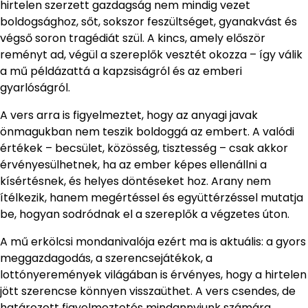
hirtelen szerzett gazdagság nem mindig vezet
boldogsághoz, sőt, sokszor feszültséget, gyanakvást és
végső soron tragédiát szül. A kincs, amely először
reményt ad, végül a szereplők vesztét okozza – így válik
a mű példázattá a kapzsiságról és az emberi
gyarlóságról.
A vers arra is figyelmeztet, hogy az anyagi javak
önmagukban nem teszik boldoggá az embert. A valódi
értékek – becsület, közösség, tisztesség – csak akkor
érvényesülhetnek, ha az ember képes ellenállni a
kísértésnek, és helyes döntéseket hoz. Arany nem
ítélkezik, hanem megértéssel és együttérzéssel mutatja
be, hogyan sodródnak el a szereplők a végzetes úton.
A mű erkölcsi mondanivalója ezért ma is aktuális: a gyors
meggazdagodás, a szerencsejátékok, a
lottónyeremények világában is érvényes, hogy a hirtelen
jött szerencse könnyen visszaüthet. A vers csendes, de
határozott figyelmeztetés mindannyiunk számára.