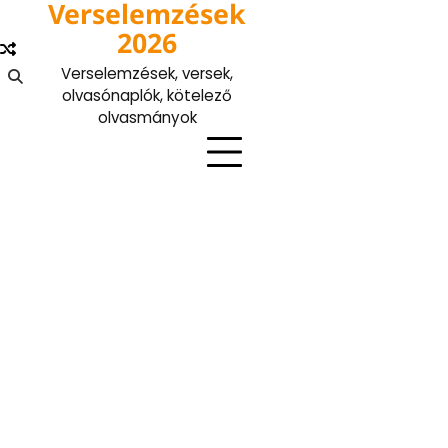
Verselemzések
Skip
to
2026
content
Verselemzések, versek,
olvasónaplók, kötelező
olvasmányok