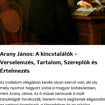
Arany János: A kincstalálók –
Verselemzés, Tartalom, Szereplők és
Értelmezés
Az irodalom világában kevés olyan szerző van, aki oly
mély nyomot hagyott volna a magyar költészetben,
mint Arany János. Az ő művei nemcsak a múlt
tanulságait hordozzák, hanem ma is segítenek eligazodni
az emberi természet, a társadalom és az erkölcs