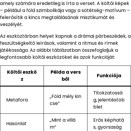
amely számára eredetileg is írta a verset. A költői képek
– például a föld szimbolikája vagy a sötétség-motívum –
felerősítik a kincs megtalálásának misztikumát és
veszélyét.
Az eszköztárban helyet kapnak a drámai párbeszédek, a
feszültségkeltő leírások, valamint a ritmus és rímek
játékossága. Az alábbi táblázatban összefoglaljuk a
legfontosabb költői eszközöket és azok funkcióját:
Költői eszkö
Példa a vers
Funkciója
z
ből
Titokzatossá
„Föld mély kin
Metafora
g, jelentéstöb
cse”
blet
„Mint a villá
Erős képhatá
Hasonlat
m”
s, gyorsaság