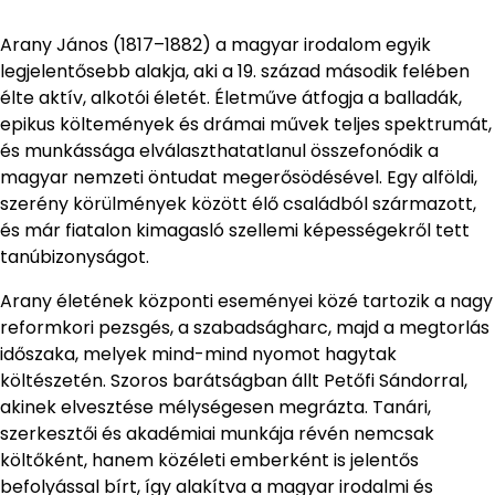
Arany János (1817–1882) a magyar irodalom egyik
legjelentősebb alakja, aki a 19. század második felében
élte aktív, alkotói életét. Életműve átfogja a balladák,
epikus költemények és drámai művek teljes spektrumát,
és munkássága elválaszthatatlanul összefonódik a
magyar nemzeti öntudat megerősödésével. Egy alföldi,
szerény körülmények között élő családból származott,
és már fiatalon kimagasló szellemi képességekről tett
tanúbizonyságot.
Arany életének központi eseményei közé tartozik a nagy
reformkori pezsgés, a szabadságharc, majd a megtorlás
időszaka, melyek mind-mind nyomot hagytak
költészetén. Szoros barátságban állt Petőfi Sándorral,
akinek elvesztése mélységesen megrázta. Tanári,
szerkesztői és akadémiai munkája révén nemcsak
költőként, hanem közéleti emberként is jelentős
befolyással bírt, így alakítva a magyar irodalmi és