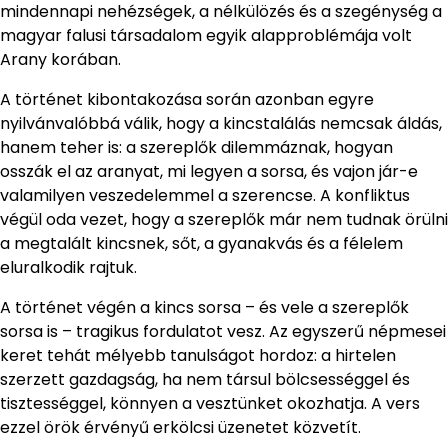
mindennapi nehézségek, a nélkülözés és a szegénység a
magyar falusi társadalom egyik alapproblémája volt
Arany korában.
A történet kibontakozása során azonban egyre
nyilvánvalóbbá válik, hogy a kincstalálás nemcsak áldás,
hanem teher is: a szereplők dilemmáznak, hogyan
osszák el az aranyat, mi legyen a sorsa, és vajon jár-e
valamilyen veszedelemmel a szerencse. A konfliktus
végül oda vezet, hogy a szereplők már nem tudnak örülni
a megtalált kincsnek, sőt, a gyanakvás és a félelem
eluralkodik rajtuk.
A történet végén a kincs sorsa – és vele a szereplők
sorsa is – tragikus fordulatot vesz. Az egyszerű népmesei
keret tehát mélyebb tanulságot hordoz: a hirtelen
szerzett gazdagság, ha nem társul bölcsességgel és
tisztességgel, könnyen a vesztünket okozhatja. A vers
ezzel örök érvényű erkölcsi üzenetet közvetít.