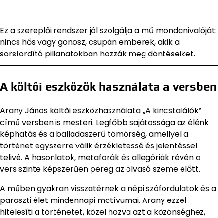
Ez a szereplői rendszer jól szolgálja a mű mondanivalóját:
nincs hős vagy gonosz, csupán emberek, akik a
sorsfordító pillanatokban hozzák meg döntéseiket.
A költői eszközök használata a versben
Arany János költői eszközhasználata „A kincstalálók”
című versben is mesteri. Legfőbb sajátossága az élénk
képhatás és a balladaszerű tömörség, amellyel a
történet egyszerre válik érzékletessé és jelentéssel
telivé. A hasonlatok, metaforák és allegóriák révén a
vers szinte képszerűen pereg az olvasó szeme előtt.
A műben gyakran visszatérnek a népi szófordulatok és a
paraszti élet mindennapi motívumai. Arany ezzel
hitelesíti a történetet, közel hozva azt a közönséghez,