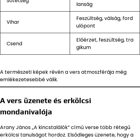
Sötétség
lanság
Feszültség, válság, ford
Vihar
ulópont
Előérzet, feszültség, tra
Csend
gikum
A természeti képek révén a vers atmoszférája még
emlékezetesebbé válik.
A vers üzenete és erkölcsi
mondanivalója
Arany János „A kincstalálók” című verse több rétegű
erkölcsi tanulságot hordoz. Elsődleges üzenete, hogy a