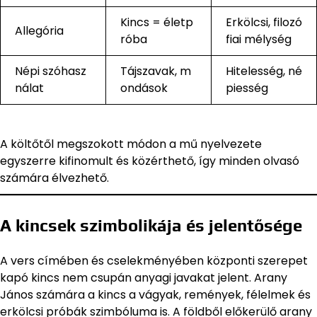
Kincs = életp
Erkölcsi, filozó
Allegória
róba
fiai mélység
Népi szóhasz
Tájszavak, m
Hitelesség, né
nálat
ondások
piesség
A költőtől megszokott módon a mű nyelvezete
egyszerre kifinomult és közérthető, így minden olvasó
számára élvezhető.
A kincsek szimbolikája és jelentősége
A vers címében és cselekményében központi szerepet
kapó kincs nem csupán anyagi javakat jelent. Arany
János számára a kincs a vágyak, remények, félelmek és
erkölcsi próbák szimbóluma is. A földből előkerülő arany