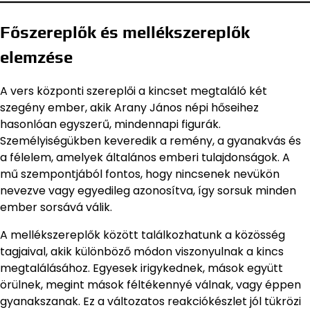
Főszereplők és mellékszereplők
elemzése
A vers központi szereplői a kincset megtaláló két
szegény ember, akik Arany János népi hőseihez
hasonlóan egyszerű, mindennapi figurák.
Személyiségükben keveredik a remény, a gyanakvás és
a félelem, amelyek általános emberi tulajdonságok. A
mű szempontjából fontos, hogy nincsenek nevükön
nevezve vagy egyedileg azonosítva, így sorsuk minden
ember sorsává válik.
A mellékszereplők között találkozhatunk a közösség
tagjaival, akik különböző módon viszonyulnak a kincs
megtalálásához. Egyesek irigykednek, mások együtt
örülnek, megint mások féltékennyé válnak, vagy éppen
gyanakszanak. Ez a változatos reakciókészlet jól tükrözi