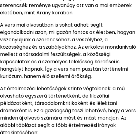
szerencsék reménye ugyanúgy ott van a mai emberek
életében, mint Arany korában.
A vers mai olvasatban is sokat adhat: segít
elgondolkodni azon, mi igazán fontos az életben, hogyan
viszonyuljunk a szerencséhez, a veszélyhez, a
közösséghez és a szabályokhoz. Az erkölcsi mondanivaló
mellett a társadalmi feszültségek, a közösségi
kapcsolatok és a személyes felelősség kérdései is
hangsúlyt kapnak. Így a vers nem pusztán történelmi
kuriózum, hanem élő szellemi örökség.
Az értelmezési lehetőségek szinte végtelenek: a mű
olvasható egyszerű történetként, de filozófiai
példázatként, társadalomkritikaként és lélektani
drámaként is. Ez a gazdagság teszi lehetővé, hogy a vers
minden új olvasó számára mást és mást mondjon. Az
alábbi táblázat segít a főbb értelmezési irányok
áttekintésében: