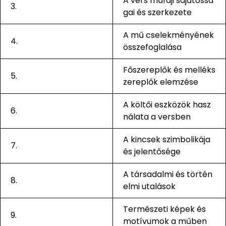
A vers műfaji sajátossá
3.
gai és szerkezete
A mű cselekményének
4.
összefoglalása
Főszereplők és melléks
5.
zereplők elemzése
A költői eszközök hasz
6.
nálata a versben
A kincsek szimbolikája
7.
és jelentősége
A társadalmi és történ
8.
elmi utalások
Természeti képek és
9.
motívumok a műben