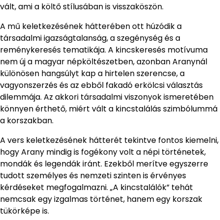
vált, ami a költő stílusában is visszaköszön.
A mű keletkezésének hátterében ott húzódik a
társadalmi igazságtalanság, a szegénység és a
reménykeresés tematikája. A kincskeresés motívuma
nem új a magyar népköltészetben, azonban Aranynál
különösen hangsúlyt kap a hirtelen szerencse, a
vagyonszerzés és az ebből fakadó erkölcsi választás
dilemmája. Az akkori társadalmi viszonyok ismeretében
könnyen érthető, miért vált a kincstalálás szimbólummá
a korszakban.
A vers keletkezésének hátterét tekintve fontos kiemelni,
hogy Arany mindig is fogékony volt a népi történetek,
mondák és legendák iránt. Ezekből merítve egyszerre
tudott személyes és nemzeti szinten is érvényes
kérdéseket megfogalmazni. „A kincstalálók” tehát
nemcsak egy izgalmas történet, hanem egy korszak
tükörképe is.