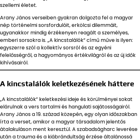
szellemi életet.
Arany János verseiben gyakran dolgozta fel a magyar
nép történelmi sorsfordulóit, erkölcsi dilemmáit,
ugyanakkor mindig érzékenyen reagált a személyes,
emberi sorsokra is. „A kincstalálók” című műve is ilyen:
egyszerre szól a kollektív sorsról és az egyéni
felelősségről, a hagyományos értékvilágról és az új idők
kihívásairól.
A kincstalálók keletkezésének háttere
„A kincstalálók” keletkezési ideje és körülményei sokat
elárulnak a vers tartalmi és hangulati sajátosságairól.
Arany János a 19. század közepén, egy olyan időszakban
írta a verset, amikor a magyar társadalom jelentős
átalakuláson ment keresztül. A szabadságharc leverése
után a trauma és a kiábrándultság érzése általánossá