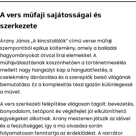
A vers műfaji sajátosságai és
szerkezete
Arany János „A kincstalálók” című verse műfaji
szempontból epikus költemény, amely a balladai
hagyományokat ötvözi lírai elemekkel. A
műfajválasztásnak köszönhetően a történetmesélés
mellett nagy hangsúlyt kap a hangulatfestés, a
cselekmény ábrázolása és a szereplők belső világának
bemutatása. Ez a komplexitás teszi igazán különlegessé
a művet.
A vers szerkezeti felépítése világosan tagolt: bevezetés,
bonyodalom, tetőpont és végkifejlet jól elkülöníthető
egységeket alkotnak. Arany mesterien játszik az idővel
és a feszültséggel, így a mű olvasása során
folyamatosan fenntartja az érdeklődést. A narrátor