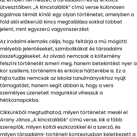
útvesztőiben. „A kincstalálók” című verse különösen
izgalmas témát kínál: egy olyan történetet, amelyben a
föld alól előkerülő kincs megtalálása sokkal többet
jelent, mint egyszerű vagyonszerzést.
Az irodalmi elemzés célja, hogy feltárja a mű mögötti
mélyebb jelentéseket, szimbolikákat és társadalmi
összefüggéseket. Az olvasó nemcsak a költemény
felszíni történetét ismeri meg, hanem betekintést nyer a
kor szellemi, történelmi és erkölcsi hátterébe is. Ez a
fajta tudás nemcsak az iskolai tanulmányokhoz nyújt
támogatást, hanem segít abban is, hogy a vers
személyes üzeneteit magunkkal vihessük a
hétköznapokba.
Cikkünkből megtudhatod, milyen történetet mesél el
Arany János „A kincstalálók” című verse, kik a főbb
szereplők, milyen költői eszközökkel él a szerző, és
milyen társadalmi-történeti kontextusban keletkezett a