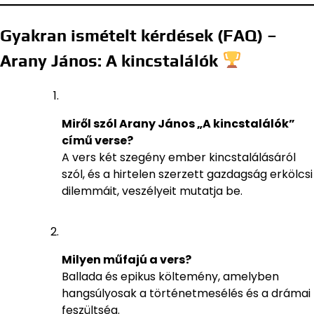
Gyakran ismételt kérdések (FAQ) –
Arany János: A kincstalálók
Miről szól Arany János „A kincstalálók”
című verse?
A vers két szegény ember kincstalálásáról
szól, és a hirtelen szerzett gazdagság erkölcsi
dilemmáit, veszélyeit mutatja be.
Milyen műfajú a vers?
Ballada és epikus költemény, amelyben
hangsúlyosak a történetmesélés és a drámai
feszültség.