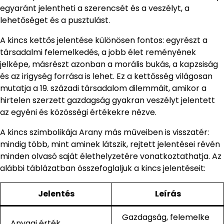
egyaránt jelentheti a szerencsét és a veszélyt, a
lehetőséget és a pusztulást.
A kincs kettős jelentése különösen fontos: egyrészt a
társadalmi felemelkedés, a jobb élet reményének
jelképe, másrészt azonban a morális bukás, a kapzsiság
és az irigység forrása is lehet. Ez a kettősség világosan
mutatja a 19. századi társadalom dilemmáit, amikor a
hirtelen szerzett gazdagság gyakran veszélyt jelentett
az egyéni és közösségi értékekre nézve.
A kincs szimbolikája Arany más műveiben is visszatér:
mindig több, mint aminek látszik, rejtett jelentései révén
minden olvasó saját élethelyzetére vonatkoztathatja. Az
alábbi táblázatban összefoglaljuk a kincs jelentéseit:
Jelentés
Leírás
Gazdagság, felemelke
Anyagi érték