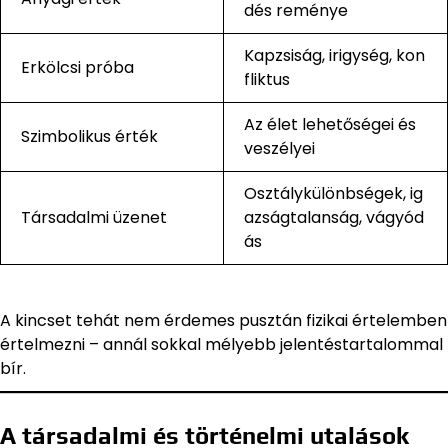
dés reménye
Kapzsiság, irigység, kon
Erkölcsi próba
fliktus
Az élet lehetőségei és
Szimbolikus érték
veszélyei
Osztálykülönbségek, ig
Társadalmi üzenet
azságtalanság, vágyód
ás
A kincset tehát nem érdemes pusztán fizikai értelemben
értelmezni – annál sokkal mélyebb jelentéstartalommal
bír.
A társadalmi és történelmi utalások