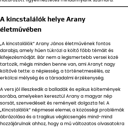
A kincstalálók helye Arany
életművében
„A kincstalálók” Arany János életművének fontos
darabja, amely hűen tükrözi a költő főbb témáit és
kifejezésmódját. Bár nem a legismertebb versei közé
tartozik, mégis minden benne van, ami Aranyt nagy
költővé tette: a népiesség, a történetmesélés, az
erkölcsi mélység és a társadalmi érzékenység.
A vers jól illeszkedik a balladák és epikus költemények
sorába, amelyeken keresztül Arany a magyar nép
sorsát, szenvedéseit és reményeit dolgozta fel. A
„Kincstalálók” népmesei elemei, a közösségi problémák
ábrázolása és a tragikus végkicsengés mind-mind
hozzájárulnak ahhoz, hogy a mű változatos olvasatokra