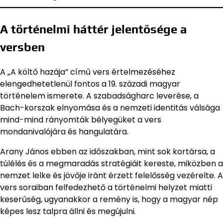
A történelmi háttér jelentősége a
versben
A „A költő hazája” című vers értelmezéséhez
elengedhetetlenül fontos a 19. századi magyar
történelem ismerete. A szabadságharc leverése, a
Bach-korszak elnyomása és a nemzeti identitás válsága
mind-mind rányomták bélyegüket a vers
mondanivalójára és hangulatára.
Arany János ebben az időszakban, mint sok kortársa, a
túlélés és a megmaradás stratégiáit kereste, miközben a
nemzet lelke és jövője iránt érzett felelősség vezérelte. A
vers soraiban felfedezhető a történelmi helyzet miatti
keserűség, ugyanakkor a remény is, hogy a magyar nép
képes lesz talpra állni és megújulni.