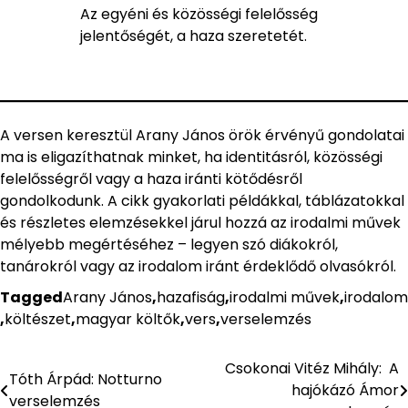
Az egyéni és közösségi felelősség
jelentőségét, a haza szeretetét.
A versen keresztül Arany János örök érvényű gondolatai
ma is eligazíthatnak minket, ha identitásról, közösségi
felelősségről vagy a haza iránti kötődésről
gondolkodunk. A cikk gyakorlati példákkal, táblázatokkal
és részletes elemzésekkel járul hozzá az irodalmi művek
mélyebb megértéséhez – legyen szó diákokról,
tanárokról vagy az irodalom iránt érdeklődő olvasókról.
Tagged
Arany János
,
hazafiság
,
irodalmi művek
,
irodalom
,
költészet
,
magyar költők
,
vers
,
verselemzés
Csokonai Vitéz Mihály: A
Bejegyzés
Tóth Árpád: Notturno
hajókázó Ámor
verselemzés
navigáció