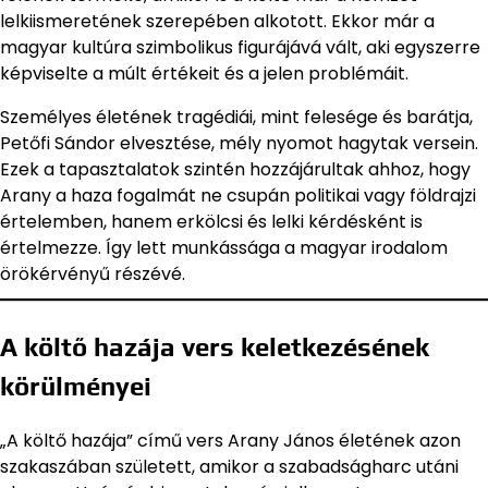
lelkiismeretének szerepében alkotott. Ekkor már a
magyar kultúra szimbolikus figurájává vált, aki egyszerre
képviselte a múlt értékeit és a jelen problémáit.
Személyes életének tragédiái, mint felesége és barátja,
Petőfi Sándor elvesztése, mély nyomot hagytak versein.
Ezek a tapasztalatok szintén hozzájárultak ahhoz, hogy
Arany a haza fogalmát ne csupán politikai vagy földrajzi
értelemben, hanem erkölcsi és lelki kérdésként is
értelmezze. Így lett munkássága a magyar irodalom
örökérvényű részévé.
A költő hazája vers keletkezésének
körülményei
„A költő hazája” című vers Arany János életének azon
szakaszában született, amikor a szabadságharc utáni