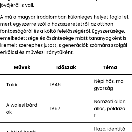
jövőjéről is vall.
A mű a magyar irodalomban különleges helyet foglal el,
mert egyszerre szól a hazaszeretetről, az otthon
fontosságáról és a költő felelősségéről. Egyszerűsége,
emelkedettsége és őszintesége miatt tananyagként is
kiemelt szerephez jutott, s generációk számára szolgál
erkölcsi és művészi iránytűként.
Művek
Időszak
Téma
Népi hős, ma
Toldi
1846
gyarság
Nemzeti ellen
A walesi bárd
1857
állás, példáza
ok
t
Haza, identitá