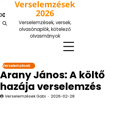
Verselemzések
Skip
to
2026
content
Verselemzések, versek,
olvasónaplók, kötelező
olvasmányok
Verselemzések
Arany János: A költő
hazája verselemzés
Verselemzések Gabi
2026-02-28