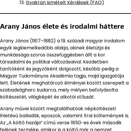
Gyakran Ismételt Kérdések (FAQ)
Arany János élete és irodalmi háttere
Arany János (1817–1882) a 19. századi magyar irodalom
egyik legkiemelkedőbb alakja, akinek életútja és
munkássága szoros összefüggésben állt a kor
társadalmi és politikai változásaival. Kezdetben
tanítóként és jegyzőként dolgozott, később pedig a
Magyar Tudományos Akadémia tagja, majd igazgatója
lett. Életének meghatározó élményei között szerepelt a
szabadságharc kudarca, mely mélyen befolyásolta
költészetét, világképét és alkotói stílusát.
Arany művei között megtalálhatóak népköltészeti
ihletésű balladák, eposzok, valamint lírai költemények is.
Az „A költő hazája” című verse 1850-es évek második
felének terméke, amikor is a költő már a nemzet