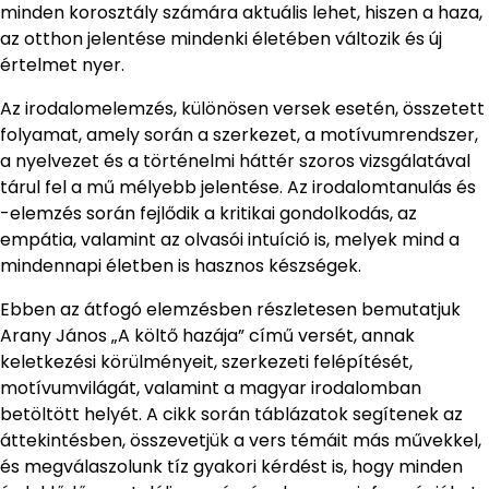
minden korosztály számára aktuális lehet, hiszen a haza,
az otthon jelentése mindenki életében változik és új
értelmet nyer.
Az irodalomelemzés, különösen versek esetén, összetett
folyamat, amely során a szerkezet, a motívumrendszer,
a nyelvezet és a történelmi háttér szoros vizsgálatával
tárul fel a mű mélyebb jelentése. Az irodalomtanulás és
-elemzés során fejlődik a kritikai gondolkodás, az
empátia, valamint az olvasói intuíció is, melyek mind a
mindennapi életben is hasznos készségek.
Ebben az átfogó elemzésben részletesen bemutatjuk
Arany János „A költő hazája” című versét, annak
keletkezési körülményeit, szerkezeti felépítését,
motívumvilágát, valamint a magyar irodalomban
betöltött helyét. A cikk során táblázatok segítenek az
áttekintésben, összevetjük a vers témáit más művekkel,
és megválaszolunk tíz gyakori kérdést is, hogy minden