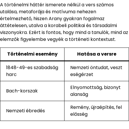
A történelmi háttér ismerete nélkül a vers számos
utalása, metaforája és motívuma nehezen
értelmezhető, hiszen Arany gyakran fogalmaz
áttételesen, utalva a korabeli politikai és társadalmi
viszonyokra. Ezért is fontos, hogy mind a tanulók, mind az
elemzők figyelembe vegyék a történeti kontextust.
Történelmi esemény
Hatása a versre
1848-49-es szabadság
Nemzeti öntudat, veszt
harc
eségérzet
Elnyomottság, bizonyt
Bach-korszak
alanság
Remény, újraépítés, fel
Nemzeti ébredés
elősség