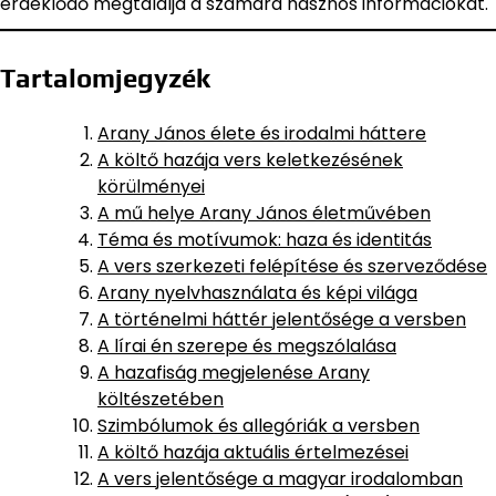
érdeklődő megtalálja a számára hasznos információkat.
Tartalomjegyzék
Arany János élete és irodalmi háttere
A költő hazája vers keletkezésének
körülményei
A mű helye Arany János életművében
Téma és motívumok: haza és identitás
A vers szerkezeti felépítése és szerveződése
Arany nyelvhasználata és képi világa
A történelmi háttér jelentősége a versben
A lírai én szerepe és megszólalása
A hazafiság megjelenése Arany
költészetében
Szimbólumok és allegóriák a versben
A költő hazája aktuális értelmezései
A vers jelentősége a magyar irodalomban