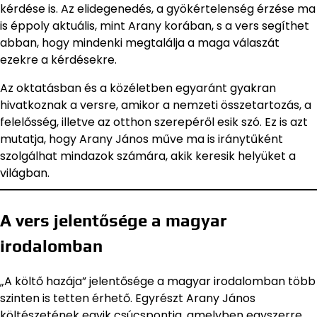
kérdése is. Az elidegenedés, a gyökértelenség érzése ma
is éppoly aktuális, mint Arany korában, s a vers segíthet
abban, hogy mindenki megtalálja a maga válaszát
ezekre a kérdésekre.
Az oktatásban és a közéletben egyaránt gyakran
hivatkoznak a versre, amikor a nemzeti összetartozás, a
felelősség, illetve az otthon szerepéről esik szó. Ez is azt
mutatja, hogy Arany János műve ma is iránytűként
szolgálhat mindazok számára, akik keresik helyüket a
világban.
A vers jelentősége a magyar
irodalomban
„A költő hazája” jelentősége a magyar irodalomban több
szinten is tetten érhető. Egyrészt Arany János
költészetének egyik csúcspontja, amelyben egyszerre