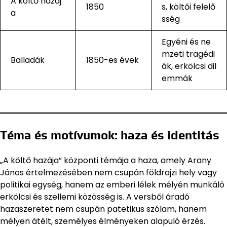
A költő hazáj
1850
s, költői felelő
a
sség
Egyéni és ne
mzeti tragédi
Balladák
1850-es évek
ák, erkölcsi dil
emmák
Téma és motívumok: haza és identitás
„A költő hazája” központi témája a haza, amely Arany
János értelmezésében nem csupán földrajzi hely vagy
politikai egység, hanem az emberi lélek mélyén munkáló
erkölcsi és szellemi közösség is. A versből áradó
hazaszeretet nem csupán patetikus szólam, hanem
mélyen átélt, személyes élményeken alapuló érzés.