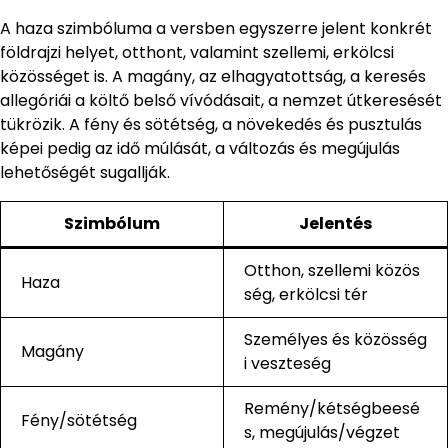
A haza szimbóluma a versben egyszerre jelent konkrét
földrajzi helyet, otthont, valamint szellemi, erkölcsi
közösséget is. A magány, az elhagyatottság, a keresés
allegóriái a költő belső vívódásait, a nemzet útkeresését
tükrözik. A fény és sötétség, a növekedés és pusztulás
képei pedig az idő múlását, a változás és megújulás
lehetőségét sugallják.
Szimbólum
Jelentés
Otthon, szellemi közös
Haza
ség, erkölcsi tér
Személyes és közösség
Magány
i veszteség
Remény/kétségbeesé
Fény/sötétség
s, megújulás/végzet