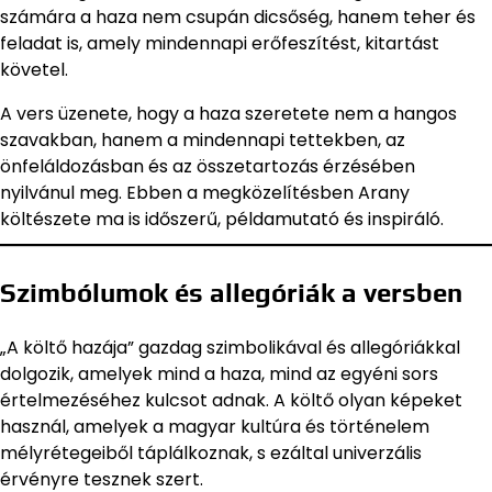
számára a haza nem csupán dicsőség, hanem teher és
feladat is, amely mindennapi erőfeszítést, kitartást
követel.
A vers üzenete, hogy a haza szeretete nem a hangos
szavakban, hanem a mindennapi tettekben, az
önfeláldozásban és az összetartozás érzésében
nyilvánul meg. Ebben a megközelítésben Arany
költészete ma is időszerű, példamutató és inspiráló.
Szimbólumok és allegóriák a versben
„A költő hazája” gazdag szimbolikával és allegóriákkal
dolgozik, amelyek mind a haza, mind az egyéni sors
értelmezéséhez kulcsot adnak. A költő olyan képeket
használ, amelyek a magyar kultúra és történelem
mélyrétegeiből táplálkoznak, s ezáltal univerzális
érvényre tesznek szert.