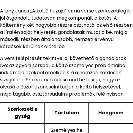
Arany János „A költő hazája” című verse szerkezetileg is
jól átgondolt, tudatosan megkomponált alkotás. A
költemény két nagyobb részre osztható: az első részben
a lírai én saját helyzetét, gondolatait mutatja be, míg a
második részben általánosabb, nemzeti érvényű
kérdések kerülnek előtérbe.
A vers felépítését tekintve jól követhető a gondolatok
íve: az egyéni sorsból, a költő személyes problémáiból
indul, majd ezekből emelkedik ki a nemzeti kérdések
vizsgálata. Ez a szerveződési mód biztosítja, hogy az
olvasó először azonosulni tudjon a költő helyzetével,
majd tágabb, össztársadalmi problémák felé nyisson.
Szerkezeti e
Tartalom
Hangnem
gység
Személyes he