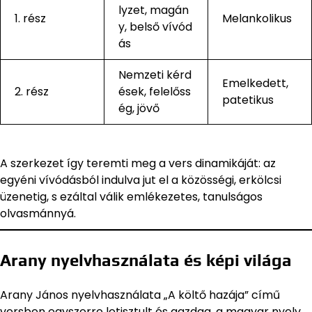
lyzet, magán
1. rész
Melankolikus
y, belső vívód
ás
Nemzeti kérd
Emelkedett,
2. rész
ések, felelőss
patetikus
ég, jövő
A szerkezet így teremti meg a vers dinamikáját: az
egyéni vívódásból indulva jut el a közösségi, erkölcsi
üzenetig, s ezáltal válik emlékezetes, tanulságos
olvasmánnyá.
Arany nyelvhasználata és képi világa
Arany János nyelvhasználata „A költő hazája” című
versben egyszerre letisztult és gazdag, a magyar nyelv