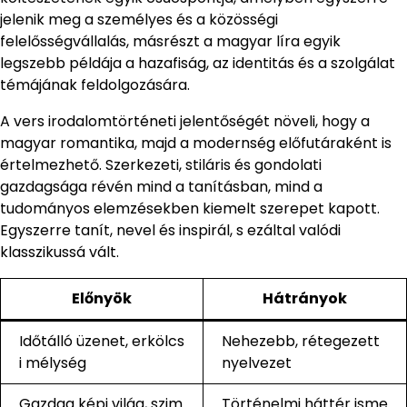
jelenik meg a személyes és a közösségi
felelősségvállalás, másrészt a magyar líra egyik
legszebb példája a hazafiság, az identitás és a szolgálat
témájának feldolgozására.
A vers irodalomtörténeti jelentőségét növeli, hogy a
magyar romantika, majd a modernség előfutáraként is
értelmezhető. Szerkezeti, stiláris és gondolati
gazdagsága révén mind a tanításban, mind a
tudományos elemzésekben kiemelt szerepet kapott.
Egyszerre tanít, nevel és inspirál, s ezáltal valódi
klasszikussá vált.
Előnyök
Hátrányok
Időtálló üzenet, erkölcs
Nehezebb, rétegezett
i mélység
nyelvezet
Gazdag képi világ, szim
Történelmi háttér isme