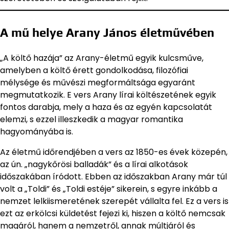
A mű helye Arany János életművében
„A költő hazája” az Arany-életmű egyik kulcsműve,
amelyben a költő érett gondolkodása, filozófiai
mélysége és művészi megformáltsága egyaránt
megmutatkozik. E vers Arany lírai költészetének egyik
fontos darabja, mely a haza és az egyén kapcsolatát
elemzi, s ezzel illeszkedik a magyar romantika
hagyományába is.
Az életmű időrendjében a vers az 1850-es évek közepén,
az ún. „nagykőrösi balladák” és a lírai alkotások
időszakában íródott. Ebben az időszakban Arany már túl
volt a „Toldi” és „Toldi estéje” sikerein, s egyre inkább a
nemzet lelkiismeretének szerepét vállalta fel. Ez a vers is
ezt az erkölcsi küldetést fejezi ki, hiszen a költő nemcsak
magáról, hanem a nemzetről, annak múltjáról és