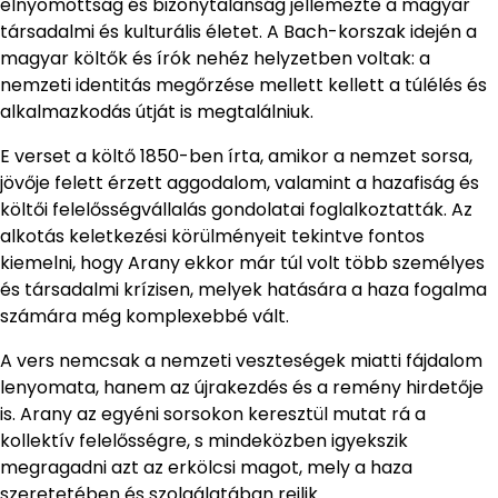
elnyomottság és bizonytalanság jellemezte a magyar
társadalmi és kulturális életet. A Bach-korszak idején a
magyar költők és írók nehéz helyzetben voltak: a
nemzeti identitás megőrzése mellett kellett a túlélés és
alkalmazkodás útját is megtalálniuk.
E verset a költő 1850-ben írta, amikor a nemzet sorsa,
jövője felett érzett aggodalom, valamint a hazafiság és
költői felelősségvállalás gondolatai foglalkoztatták. Az
alkotás keletkezési körülményeit tekintve fontos
kiemelni, hogy Arany ekkor már túl volt több személyes
és társadalmi krízisen, melyek hatására a haza fogalma
számára még komplexebbé vált.
A vers nemcsak a nemzeti veszteségek miatti fájdalom
lenyomata, hanem az újrakezdés és a remény hirdetője
is. Arany az egyéni sorsokon keresztül mutat rá a
kollektív felelősségre, s mindeközben igyekszik
megragadni azt az erkölcsi magot, mely a haza
szeretetében és szolgálatában rejlik.