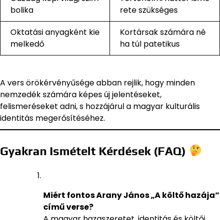
bolika
rete szükséges
Oktatási anyagként kie
Kortársak számára né
melkedő
ha túl patetikus
A vers örökérvényűsége abban rejlik, hogy minden
nemzedék számára képes új jelentéseket,
felismeréseket adni, s hozzájárul a magyar kulturális
identitás megerősítéséhez.
Gyakran Ismételt Kérdések (FAQ)
Miért fontos Arany János „A költő hazája”
című verse?
A magyar hazaszeretet, identitás és költői