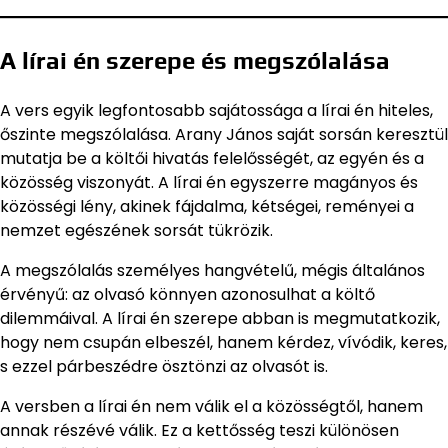
A lírai én szerepe és megszólalása
A vers egyik legfontosabb sajátossága a lírai én hiteles,
őszinte megszólalása. Arany János saját sorsán keresztül
mutatja be a költői hivatás felelősségét, az egyén és a
közösség viszonyát. A lírai én egyszerre magányos és
közösségi lény, akinek fájdalma, kétségei, reményei a
nemzet egészének sorsát tükrözik.
A megszólalás személyes hangvételű, mégis általános
érvényű: az olvasó könnyen azonosulhat a költő
dilemmáival. A lírai én szerepe abban is megmutatkozik,
hogy nem csupán elbeszél, hanem kérdez, vívódik, keres,
s ezzel párbeszédre ösztönzi az olvasót is.
A versben a lírai én nem válik el a közösségtől, hanem
annak részévé válik. Ez a kettősség teszi különösen