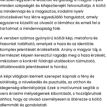
minden szépségét és kifejezőerejét felvonultatja. A költő
a mindennapi és a magasztos, irodalmi nyelv
ötvözésével hoz létre egyedülálló hangulatot, amely
egyszerre közelíti az olvasót a témához és emeli fel a
tartalmat a mindennapiság fölé.
A versben számos gyönyörű költői kép, metafora és
hasonlat található, amelyek a haza és az identitás
komplex jelentését érzékeltetik. Arany a magyar táj, a
természet képein keresztül ragadja meg a haza érzését,
miközben a konkrét földrajzi utalásokon túlmutató,
általánosabb jelentéseket is hordoz.
A képi világban kiemelt szerepet kapnak a fény és
sötétség, a növekedés és pusztulás, az otthon és
idegenség ellentétpárjai. Ezek a motívumok segítik a
vers érzelmi mélységeinek kibontását, s hozzájárulnak
ahhoz, hogy az olvasó személyesen is átérezze a költő
dilemmáit és gondolatait.