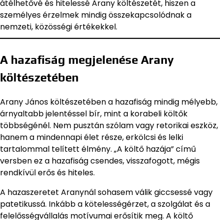
átélhetővé és hitelessé Arany költészetét, hiszen a
személyes érzelmek mindig összekapcsolódnak a
nemzeti, közösségi értékekkel.
A hazafiság megjelenése Arany
költészetében
Arany János költészetében a hazafiság mindig mélyebb,
árnyaltabb jelentéssel bír, mint a korabeli költők
többségénél. Nem pusztán szólam vagy retorikai eszköz,
hanem a mindennapi élet része, erkölcsi és lelki
tartalommal telített élmény. „A költő hazája” című
versben ez a hazafiság csendes, visszafogott, mégis
rendkívül erős és hiteles.
A hazaszeretet Aranynál sohasem válik giccsessé vagy
patetikussá. Inkább a kötelességérzet, a szolgálat és a
felelősségvállalás motívumai erősítik meg. A költő