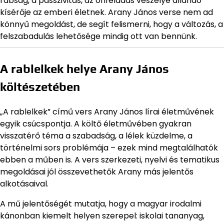
rabság, a passzivitás, az önfeladás veszélye állandó
kísérője az emberi életnek. Arany János verse nem ad
könnyű megoldást, de segít felismerni, hogy a változás, a
felszabadulás lehetősége mindig ott van bennünk.
A rablelkek helye Arany János
költészetében
„A rablelkek” című vers Arany János lírai életművének
egyik csúcspontja. A költő életművében gyakran
visszatérő téma a szabadság, a lélek küzdelme, a
történelmi sors problémája – ezek mind megtalálhatók
ebben a műben is. A vers szerkezeti, nyelvi és tematikus
megoldásai jól összevethetők Arany más jelentős
alkotásaival.
A mű jelentőségét mutatja, hogy a magyar irodalmi
kánonban kiemelt helyen szerepel: iskolai tananyag,