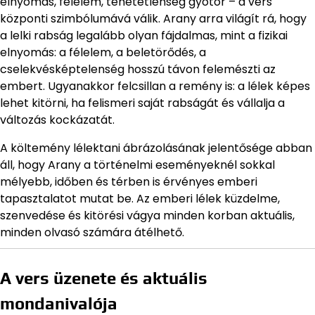
elnyomás, félelem, tehetetlenség gyötör – a vers
központi szimbólumává válik. Arany arra világít rá, hogy
a lelki rabság legalább olyan fájdalmas, mint a fizikai
elnyomás: a félelem, a beletörődés, a
cselekvésképtelenség hosszú távon felemészti az
embert. Ugyanakkor felcsillan a remény is: a lélek képes
lehet kitörni, ha felismeri saját rabságát és vállalja a
változás kockázatát.
A költemény lélektani ábrázolásának jelentősége abban
áll, hogy Arany a történelmi eseményeknél sokkal
mélyebb, időben és térben is érvényes emberi
tapasztalatot mutat be. Az emberi lélek küzdelme,
szenvedése és kitörési vágya minden korban aktuális,
minden olvasó számára átélhető.
A vers üzenete és aktuális
mondanivalója