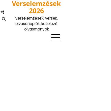
Verselemzések
Skip
to
2026
content
Verselemzések, versek,
olvasónaplók, kötelező
olvasmányok