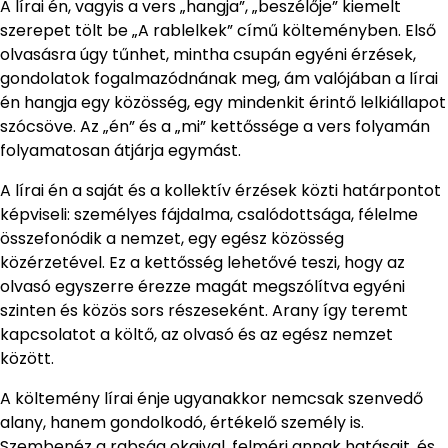
A lírai én, vagyis a vers „hangja”, „beszélője” kiemelt
szerepet tölt be „A rablelkek” című költeményben. Első
olvasásra úgy tűnhet, mintha csupán egyéni érzések,
gondolatok fogalmazódnának meg, ám valójában a lírai
én hangja egy közösség, egy mindenkit érintő lelkiállapot
szócsöve. Az „én” és a „mi” kettőssége a vers folyamán
folyamatosan átjárja egymást.
A lírai én a saját és a kollektív érzések közti határpontot
képviseli: személyes fájdalma, csalódottsága, félelme
összefonódik a nemzet, egy egész közösség
közérzetével. Ez a kettősség lehetővé teszi, hogy az
olvasó egyszerre érezze magát megszólítva egyéni
szinten és közös sors részeseként. Arany így teremt
kapcsolatot a költő, az olvasó és az egész nemzet
között.
A költemény lírai énje ugyanakkor nemcsak szenvedő
alany, hanem gondolkodó, értékelő személy is.
Szembenéz a rabság okaival, felméri annak hatásait, és