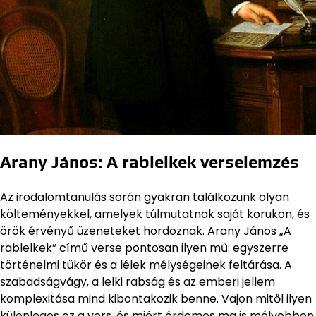
Arany János: A rablelkek verselemzés
Az irodalomtanulás során gyakran találkozunk olyan
költeményekkel, amelyek túlmutatnak saját korukon, és
örök érvényű üzeneteket hordoznak. Arany János „A
rablelkek” című verse pontosan ilyen mű: egyszerre
történelmi tükör és a lélek mélységeinek feltárása. A
szabadságvágy, a lelki rabság és az emberi jellem
komplexitása mind kibontakozik benne. Vajon mitől ilyen
különleges ez a vers, és miért érdemes ma is mélyebben