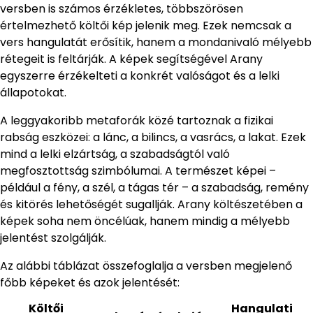
versben is számos érzékletes, többszörösen
értelmezhető költői kép jelenik meg. Ezek nemcsak a
vers hangulatát erősítik, hanem a mondanivaló mélyebb
rétegeit is feltárják. A képek segítségével Arany
egyszerre érzékelteti a konkrét valóságot és a lelki
állapotokat.
A leggyakoribb metaforák közé tartoznak a fizikai
rabság eszközei: a lánc, a bilincs, a vasrács, a lakat. Ezek
mind a lelki elzártság, a szabadságtól való
megfosztottság szimbólumai. A természet képei –
például a fény, a szél, a tágas tér – a szabadság, remény
és kitörés lehetőségét sugallják. Arany költészetében a
képek soha nem öncélúak, hanem mindig a mélyebb
jelentést szolgálják.
Az alábbi táblázat összefoglalja a versben megjelenő
főbb képeket és azok jelentését:
Költői
Hangulati