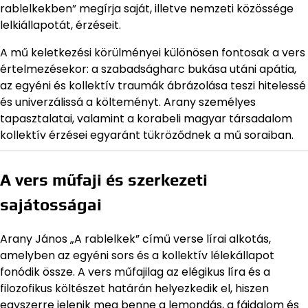
rablelkekben” megírja saját, illetve nemzeti közössége
lelkiállapotát, érzéseit.
A mű keletkezési körülményei különösen fontosak a vers
értelmezésekor: a szabadságharc bukása utáni apátia,
az egyéni és kollektív traumák ábrázolása teszi hitelessé
és univerzálissá a költeményt. Arany személyes
tapasztalatai, valamint a korabeli magyar társadalom
kollektív érzései egyaránt tükröződnek a mű soraiban.
A vers műfaji és szerkezeti
sajátosságai
Arany János „A rablelkek” című verse lírai alkotás,
amelyben az egyéni sors és a kollektív lélekállapot
fonódik össze. A vers műfajilag az elégikus líra és a
filozofikus költészet határán helyezkedik el, hiszen
egyszerre jelenik meg benne a lemondás, a fájdalom és