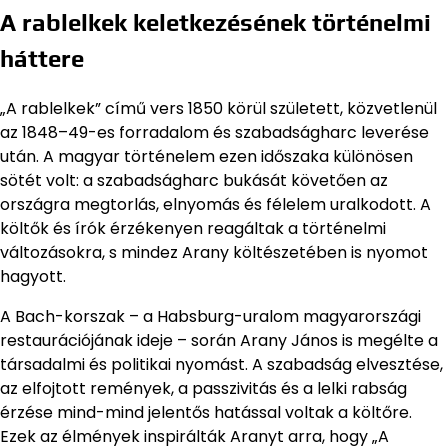
A rablelkek keletkezésének történelmi
háttere
„A rablelkek” című vers 1850 körül született, közvetlenül
az 1848–49-es forradalom és szabadságharc leverése
után. A magyar történelem ezen időszaka különösen
sötét volt: a szabadságharc bukását követően az
országra megtorlás, elnyomás és félelem uralkodott. A
költők és írók érzékenyen reagáltak a történelmi
változásokra, s mindez Arany költészetében is nyomot
hagyott.
A Bach-korszak – a Habsburg-uralom magyarországi
restaurációjának ideje – során Arany János is megélte a
társadalmi és politikai nyomást. A szabadság elvesztése,
az elfojtott remények, a passzivitás és a lelki rabság
érzése mind-mind jelentős hatással voltak a költőre.
Ezek az élmények inspirálták Aranyt arra, hogy „A