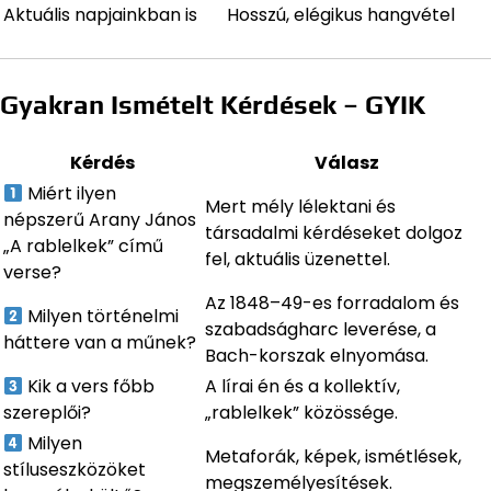
Aktuális napjainkban is
Hosszú, elégikus hangvétel
Gyakran Ismételt Kérdések – GYIK
Kérdés
Válasz
Miért ilyen
Mert mély lélektani és
népszerű Arany János
társadalmi kérdéseket dolgoz
„A rablelkek” című
fel, aktuális üzenettel.
verse?
Az 1848–49-es forradalom és
Milyen történelmi
szabadságharc leverése, a
háttere van a műnek?
Bach-korszak elnyomása.
Kik a vers főbb
A lírai én és a kollektív,
szereplői?
„rablelkek” közössége.
Milyen
Metaforák, képek, ismétlések,
stíluseszközöket
megszemélyesítések.