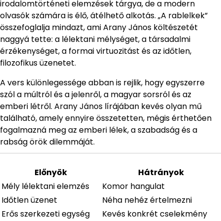
irodalomtörténeti elemzések tárgya, de a modern
olvasók számára is élő, átélhető alkotás. „A rablelkek”
összefoglalja mindazt, ami Arany János költészetét
naggyá tette: a lélektani mélységet, a társadalmi
érzékenységet, a formai virtuozitást és az időtlen,
filozofikus üzenetet.
A vers különlegessége abban is rejlik, hogy egyszerre
szól a múltról és a jelenről, a magyar sorsról és az
emberi létről. Arany János lírájában kevés olyan mű
található, amely ennyire összetetten, mégis érthetően
fogalmazná meg az emberi lélek, a szabadság és a
rabság örök dilemmáját.
Előnyök
Hátrányok
Mély lélektani elemzés
Komor hangulat
Időtlen üzenet
Néha nehéz értelmezni
Erős szerkezeti egység
Kevés konkrét cselekmény