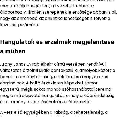
megpróbálja megérteni, mi vezetett ehhez az
állapothoz. A lírai én szerepének jelentősége abban is áll,
hogy az önreflexió, az önkritika lehetőségét is felveti a
közösség számára.
Hangulatok és érzelmek megjelenítése
a műben
Arany János „A rablelkek” című versében rendkívül
változatos érzelmi skála bontakozik ki, amelyek között a
bánat, a reménytelenség, a félelem és a vágyakozás
dominálnak. A költő érzékletes képekkel, tömör,
egyszerű, mégis sokat mondó szóhasználattal teremti
meg a mű alapvető hangulatát, amely a kiábrándultság
és a remény elvesztésének érzését árasztja.
A vers első egységében a rabság, a tehetetlenség, a