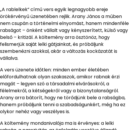
„A rablelkek” című vers egyik legnagyobb ereje
örökérvényű üzenetében rejlik. Arany János a műben
nem csupán a történelmi elnyomást, hanem mindenféle
rabságot – önként vállalt vagy kényszerített, külső vagy
belső – kritizál. A költemény arra ösztönöz, hogy
felismerjük saját lelki gátjainkat, és próbáljunk
szembenézni azokkal, akár a változás kockázatát is
vállalva.
A vers üzenete időtlen: minden ember életében
előfordulhatnak olyan szakaszok, amikor rabnak érzi
magát – legyen szó a társadalmi elvárásokról, a
félelmekről, a kétségekről vagy a bizonytalanságról.
Arany arra bátorít, hogy ne törődjünk bele a rabságba,
hanem próbáljunk tenni a szabadságunkért, még ha ez
olykor nehéz vagy veszélyes is.
A költemény mondanivalója ma is érvényes: a lelki