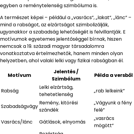
egyben a reménytelenség szimbóluma is.
A természet képei – például a „vasrács”, „lakat”, „lánc” –
mind a rabságot, az elzártságot szimbolizálják,
ugyanakkor a szabadság lehetőségét is felvillantják. E
motívumok egyetemes jelentőséggel bírnak, hiszen
nemcsak a 19. századi magyar társadalomra
vonatkoztatva értelmezhetők, hanem minden olyan
helyzetben, ahol valaki lelki vagy fizikai rabságban él.
Jelentés /
Motívum
Példa a versből
Szimbólum
Lelki elzártság,
Rabság
„rab lelkeink”
tehetetlenség
Remény, kitörési
„Vágyunk a fény
Szabadságvágy
szándék
felé”
„vasrács
Vasrács/lánc
Gátlások, elnyomás
mögött”
Bezártság,