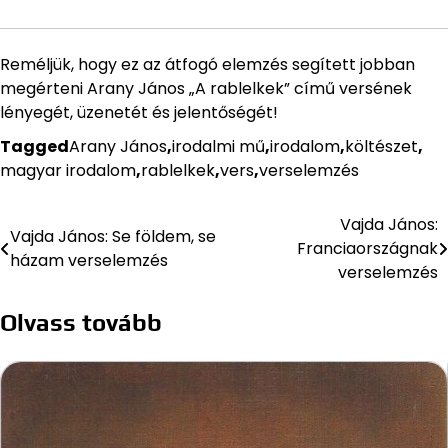
Reméljük, hogy ez az átfogó elemzés segített jobban
megérteni Arany János „A rablelkek” című versének
lényegét, üzenetét és jelentőségét!
Tagged
Arany János
,
irodalmi mű
,
irodalom
,
költészet
,
magyar irodalom
,
rablelkek
,
vers
,
verselemzés
Vajda János:
Bejegyzés
Vajda János: Se földem, se
Franciaországnak
házam verselemzés
navigáció
verselemzés
Olvass tovább