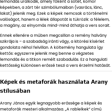
lemondás uralkodik, amely főként a sötét, komor
képekben, a zárt tér szimbólumaiban (vasrács, lánc,
lakat) jelenik meg. Ezek a képek nemcsak a történelmi
valóságot, hanem a lélek állapotát is tükrözik: a félelem,
a magány, az elnyomás mind-mind áthatja a vers sorait.
Ennek ellenére a műben megcsillan a remény halvány
szikrája is – a szabadság iránti vágy, a kitörési kísérlet
gondolata néhol felvillan. A költemény hangulata így
kettős: egyszerre jelenik meg benne a végzetes
lemondás és a titkon remélt szabadulás. Ez a hangulati
kettősség különösen erőssé teszi a vers érzelmi hatását.
Képek és metaforák használata Arany
stílusában
Arany János egyik legnagyobb erőssége a képek és
metaforák mesteri alkalmazása. „A rablelkek” című