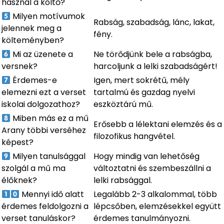
használ a költő?
Milyen motívumok
Rabság, szabadság, lánc, lakat,
jelennek meg a
fény.
költeményben?
Mi az üzenete a
Ne törődjünk bele a rabságba,
versnek?
harcoljunk a lelki szabadságért!
Érdemes-e
Igen, mert sokrétű, mély
elemezni ezt a verset
tartalmú és gazdag nyelvi
iskolai dolgozathoz?
eszköztárú mű.
Miben más ez a mű
Erősebb a lélektani elemzés és a
Arany többi verséhez
filozofikus hangvétel.
képest?
Milyen tanulsággal
Hogy mindig van lehetőség
szolgál a mű ma
változtatni és szembeszállni a
élőknek?
lelki rabsággal.
Mennyi idő alatt
Legalább 2-3 alkalommal, több
érdemes feldolgozni a
lépcsőben, elemzésekkel együtt
verset tanuláskor?
érdemes tanulmányozni.