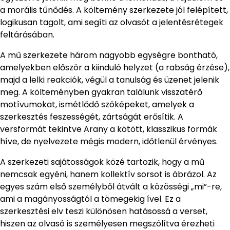
a morális tűnődés. A költemény szerkezete jól felépített,
logikusan tagolt, ami segíti az olvasót a jelentésrétegek
feltárásában.
A mű szerkezete három nagyobb egységre bontható,
amelyekben először a kiinduló helyzet (a rabság érzése),
majd a lelki reakciók, végül a tanulság és üzenet jelenik
meg. A költeményben gyakran találunk visszatérő
motívumokat, ismétlődő szóképeket, amelyek a
szerkesztés feszességét, zártságát erősítik. A
versformát tekintve Arany a kötött, klasszikus formák
híve, de nyelvezete mégis modern, időtlenül érvényes.
A szerkezeti sajátosságok közé tartozik, hogy a mű
nemcsak egyéni, hanem kollektív sorsot is ábrázol. Az
egyes szám első személyből átvált a közösségi „mi”-re,
ami a magányosságtól a tömegekig ível. Ez a
szerkesztési elv teszi különösen hatásossá a verset,
hiszen az olvasó is személyesen megszólítva érezheti