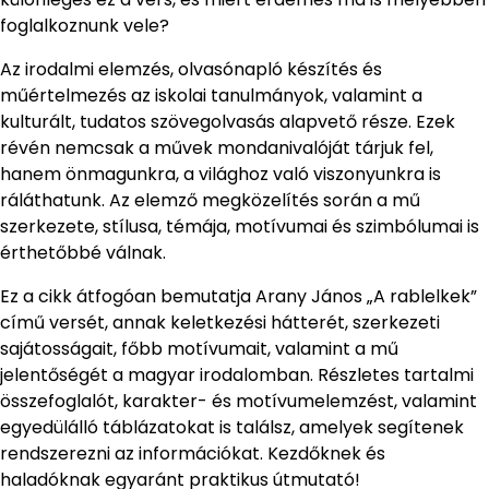
foglalkoznunk vele?
Az irodalmi elemzés, olvasónapló készítés és
műértelmezés az iskolai tanulmányok, valamint a
kulturált, tudatos szövegolvasás alapvető része. Ezek
révén nemcsak a művek mondanivalóját tárjuk fel,
hanem önmagunkra, a világhoz való viszonyunkra is
ráláthatunk. Az elemző megközelítés során a mű
szerkezete, stílusa, témája, motívumai és szimbólumai is
érthetőbbé válnak.
Ez a cikk átfogóan bemutatja Arany János „A rablelkek”
című versét, annak keletkezési hátterét, szerkezeti
sajátosságait, főbb motívumait, valamint a mű
jelentőségét a magyar irodalomban. Részletes tartalmi
összefoglalót, karakter- és motívumelemzést, valamint
egyedülálló táblázatokat is találsz, amelyek segítenek
rendszerezni az információkat. Kezdőknek és
haladóknak egyaránt praktikus útmutató!