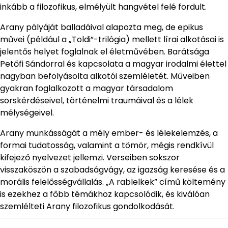
inkább a filozofikus, elmélyült hangvétel felé fordult.
Arany pályáját balladáival alapozta meg, de epikus
művei (például a „Toldi”-trilógia) mellett lírai alkotásai is
jelentős helyet foglalnak el életművében. Barátsága
Petőfi Sándorral és kapcsolata a magyar irodalmi élettel
nagyban befolyásolta alkotói szemléletét. Műveiben
gyakran foglalkozott a magyar társadalom
sorskérdéseivel, történelmi traumáival és a lélek
mélységeivel.
Arany munkásságát a mély ember- és lélekelemzés, a
formai tudatosság, valamint a tömör, mégis rendkívül
kifejező nyelvezet jellemzi. Verseiben sokszor
visszaköszön a szabadságvágy, az igazság keresése és a
morális felelősségvállalás. „A rablelkek” című költemény
is ezekhez a főbb témákhoz kapcsolódik, és kiválóan
szemlélteti Arany filozofikus gondolkodását.