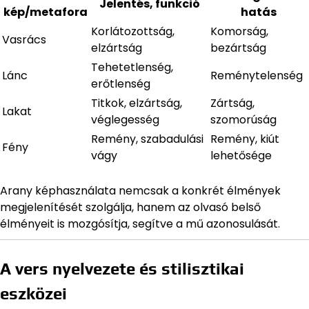
Jelentés, funkció
kép/metafora
hatás
Korlátozottság,
Komorság,
Vasrács
elzártság
bezártság
Tehetetlenség,
Lánc
Reménytelenség
erőtlenség
Titkok, elzártság,
Zártság,
Lakat
véglegesség
szomorúság
Remény, szabadulási
Remény, kiút
Fény
vágy
lehetősége
Arany képhasználata nemcsak a konkrét élmények
megjelenítését szolgálja, hanem az olvasó belső
élményeit is mozgósítja, segítve a mű azonosulását.
A vers nyelvezete és stilisztikai
eszközei