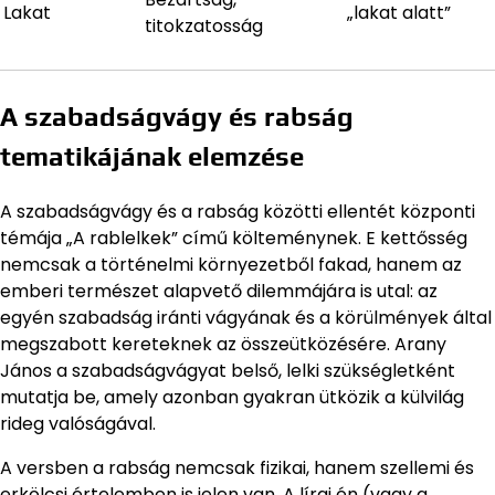
Lakat
„lakat alatt”
titokzatosság
A szabadságvágy és rabság
tematikájának elemzése
A szabadságvágy és a rabság közötti ellentét központi
témája „A rablelkek” című költeménynek. E kettősség
nemcsak a történelmi környezetből fakad, hanem az
emberi természet alapvető dilemmájára is utal: az
egyén szabadság iránti vágyának és a körülmények által
megszabott kereteknek az összeütközésére. Arany
János a szabadságvágyat belső, lelki szükségletként
mutatja be, amely azonban gyakran ütközik a külvilág
rideg valóságával.
A versben a rabság nemcsak fizikai, hanem szellemi és
erkölcsi értelemben is jelen van. A lírai én (vagy a