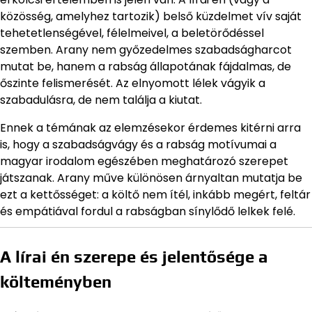
közösség, amelyhez tartozik) belső küzdelmet vív saját
tehetetlenségével, félelmeivel, a beletörődéssel
szemben. Arany nem győzedelmes szabadságharcot
mutat be, hanem a rabság állapotának fájdalmas, de
őszinte felismerését. Az elnyomott lélek vágyik a
szabadulásra, de nem találja a kiutat.
Ennek a témának az elemzésekor érdemes kitérni arra
is, hogy a szabadságvágy és a rabság motívumai a
magyar irodalom egészében meghatározó szerepet
játszanak. Arany műve különösen árnyaltan mutatja be
ezt a kettősséget: a költő nem ítél, inkább megért, feltár
és empátiával fordul a rabságban sínylődő lelkek felé.
A lírai én szerepe és jelentősége a
költeményben