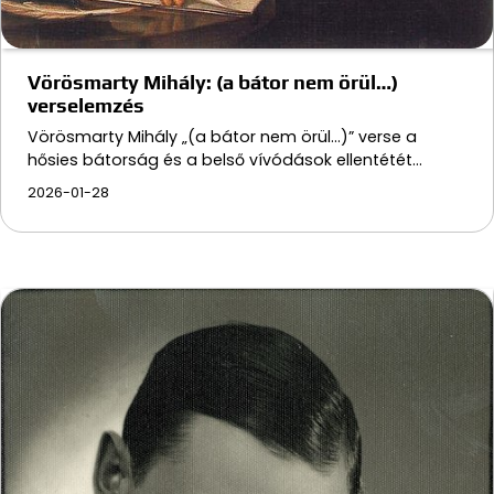
Vörösmarty Mihály: (a bátor nem örül…)
verselemzés
Vörösmarty Mihály „(a bátor nem örül...)” verse a
hősies bátorság és a belső vívódások ellentétét…
2026-01-28