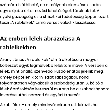
számára is átélhető, de a mélyebb elemzések során
egyre újabb értelmezési lehetőségek tárulnak fel. A
nyelvi gazdagság és a stilisztikai tudatosság éppen ezért
teszi „A rablelkek” című verset valódi klasszikussá.
Az emberi lélek ábrázolása A
rablelkekben
Arany János „A rablelkek” című alkotása a magyar
költészet egyik legmélyebb lélektani műve. A versben a
lélek, mint önálló, szenvedő, küzdő entitás jelenik meg,
amely képtelen kitörni saját rabságából, noha
folyamatosan vágyakozik a szabadság után. A költő a
lélek ábrázolásán keresztül mutatja be a szabadságharc
leverése utáni nemzeti és egyéni traumát.
A rab lélek – amely mindnyájunkban ott lakozik, ha