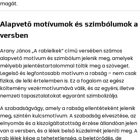
magát.
Alapvető motívumok és szimbólumok a
versben
Arany János „A rablelkek” című versében számos
alapvető motívum és szimbólum jelenik meg, amelyek
mélyebb jelentéstartalommal töltik meg a szöveget.
Legelső és legfontosabb motívum a rabság – nem csak
fizikai, de lelki értelemben is. Ez a fogalom az egész
költemény vezérmotívumává válik, és az egyéni, illetve
nemzeti tapasztalatokat egyaránt szimbolizálja.
A szabadságvágy, amely a rabság ellentéteként jelenik
meg, szintén kulcsmotívum. A szabadság elvesztése, az
elnyomás és a kiszolgáltatottság érzése állandóan jelen
van a versben, és a lélek belső küzdelmét jeleníti meg. A
rab lélek képe a tehetetlenség, a beletörődés, de