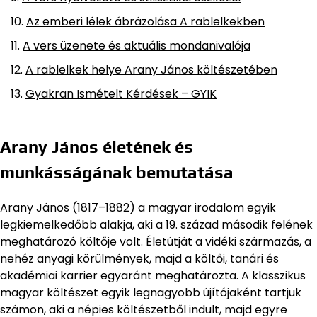
Az emberi lélek ábrázolása A rablelkekben
A vers üzenete és aktuális mondanivalója
A rablelkek helye Arany János költészetében
Gyakran Ismételt Kérdések – GYIK
Arany János életének és
munkásságának bemutatása
Arany János (1817–1882) a magyar irodalom egyik
legkiemelkedőbb alakja, aki a 19. század második felének
meghatározó költője volt. Életútját a vidéki származás, a
nehéz anyagi körülmények, majd a költői, tanári és
akadémiai karrier egyaránt meghatározta. A klasszikus
magyar költészet egyik legnagyobb újítójaként tartjuk
számon, aki a népies költészetből indult, majd egyre