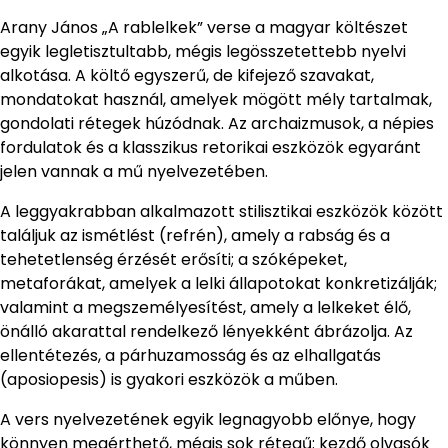
Arany János „A rablelkek” verse a magyar költészet
egyik legletisztultabb, mégis legösszetettebb nyelvi
alkotása. A költő egyszerű, de kifejező szavakat,
mondatokat használ, amelyek mögött mély tartalmak,
gondolati rétegek húzódnak. Az archaizmusok, a népies
fordulatok és a klasszikus retorikai eszközök egyaránt
jelen vannak a mű nyelvezetében.
A leggyakrabban alkalmazott stilisztikai eszközök között
találjuk az ismétlést (refrén), amely a rabság és a
tehetetlenség érzését erősíti; a szóképeket,
metaforákat, amelyek a lelki állapotokat konkretizálják;
valamint a megszemélyesítést, amely a lelkeket élő,
önálló akarattal rendelkező lényekként ábrázolja. Az
ellentétezés, a párhuzamosság és az elhallgatás
(aposiopesis) is gyakori eszközök a műben.
A vers nyelvezetének egyik legnagyobb előnye, hogy
könnyen megérthető, mégis sok rétegű: kezdő olvasók