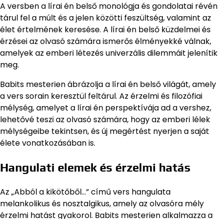
A versben a lírai én belső monológja és gondolatai révén
tárul fel a múlt és a jelen közötti feszültség, valamint az
élet értelmének keresése. A lírai én belső küzdelmei és
érzései az olvasó számára ismerős élményekké válnak,
amelyek az emberi létezés univerzális dilemmáit jelenítik
meg.
Babits mesterien ábrázolja a lírai én belső világát, amely
a vers sorain keresztül feltárul. Az érzelmi és filozófiai
mélység, amelyet a lírai én perspektívája ad a vershez,
lehetővé teszi az olvasó számára, hogy az emberi lélek
mélységeibe tekintsen, és új megértést nyerjen a saját
élete vonatkozásában is.
Hangulati elemek és érzelmi hatás
Az „Abból a kikötőből…” című vers hangulata
melankolikus és nosztalgikus, amely az olvasóra mély
érzelmi hatást gyakorol. Babits mesterien alkalmazza a