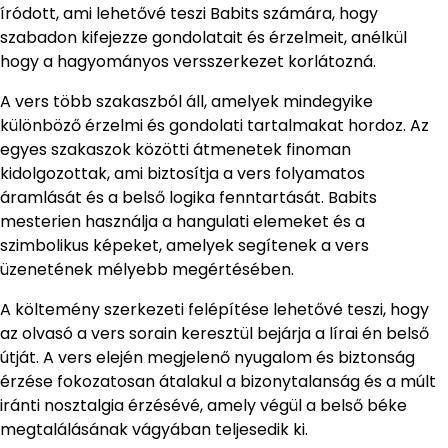
íródott, ami lehetővé teszi Babits számára, hogy
szabadon kifejezze gondolatait és érzelmeit, anélkül
hogy a hagyományos versszerkezet korlátozná.
A vers több szakaszból áll, amelyek mindegyike
különböző érzelmi és gondolati tartalmakat hordoz. Az
egyes szakaszok közötti átmenetek finoman
kidolgozottak, ami biztosítja a vers folyamatos
áramlását és a belső logika fenntartását. Babits
mesterien használja a hangulati elemeket és a
szimbolikus képeket, amelyek segítenek a vers
üzenetének mélyebb megértésében.
A költemény szerkezeti felépítése lehetővé teszi, hogy
az olvasó a vers sorain keresztül bejárja a lírai én belső
útját. A vers elején megjelenő nyugalom és biztonság
érzése fokozatosan átalakul a bizonytalanság és a múlt
iránti nosztalgia érzésévé, amely végül a belső béke
megtalálásának vágyában teljesedik ki.