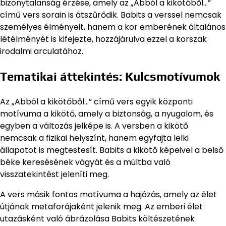
bizonytalanság érzése, amely az „Abból a kikötőből…”
című vers sorain is átszűrődik. Babits a verssel nemcsak
személyes élményeit, hanem a kor emberének általános
létélményét is kifejezte, hozzájárulva ezzel a korszak
irodalmi arculatához.
Tematikai áttekintés: Kulcsmotívumok
Az „Abból a kikötőből…” című vers egyik központi
motívuma a kikötő, amely a biztonság, a nyugalom, és
egyben a változás jelképe is. A versben a kikötő
nemcsak a fizikai helyszínt, hanem egyfajta lelki
állapotot is megtestesít. Babits a kikötő képeivel a belső
béke keresésének vágyát és a múltba való
visszatekintést jeleníti meg.
A vers másik fontos motívuma a hajózás, amely az élet
útjának metaforájaként jelenik meg. Az emberi élet
utazásként való ábrázolása Babits költészetének