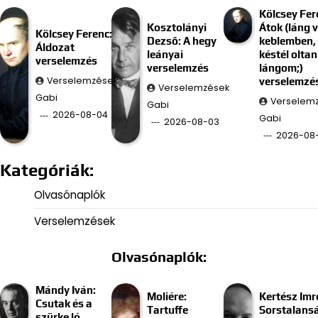
Kölcsey Fer
Kosztolányi
Átok (láng 
Kölcsey Ferenc:
Dezső: A hegy
keblemben, 
Áldozat
leányai
késtél oltan
verselemzés
verselemzés
lángom;)
Verselemzések
verselemzé
Verselemzések
Gabi
Verselem
Gabi
2026-08-04
Gabi
2026-08-03
2026-08
Kategóriák:
Olvasónaplók
Verselemzések
Olvasónaplók:
Mándy Iván:
Moliére:
Kertész Imr
Csutak és a
Tartuffe
Sorstalans
szürke ló