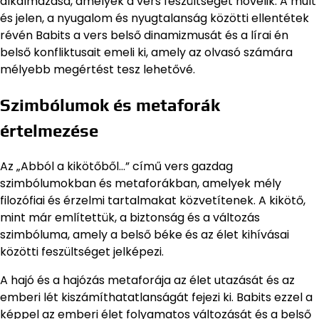
alkalmazása, amelyek a vers feszültségét növelik. A múlt
és jelen, a nyugalom és nyugtalanság közötti ellentétek
révén Babits a vers belső dinamizmusát és a lírai én
belső konfliktusait emeli ki, amely az olvasó számára
mélyebb megértést tesz lehetővé.
Szimbólumok és metaforák
értelmezése
Az „Abból a kikötőből…” című vers gazdag
szimbólumokban és metaforákban, amelyek mély
filozófiai és érzelmi tartalmakat közvetítenek. A kikötő,
mint már említettük, a biztonság és a változás
szimbóluma, amely a belső béke és az élet kihívásai
közötti feszültséget jelképezi.
A hajó és a hajózás metaforája az élet utazását és az
emberi lét kiszámíthatatlanságát fejezi ki. Babits ezzel a
képpel az emberi élet folyamatos változását és a belső