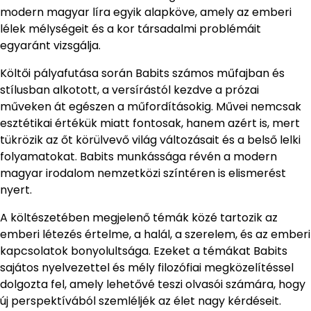
modern magyar líra egyik alapköve, amely az emberi
lélek mélységeit és a kor társadalmi problémáit
egyaránt vizsgálja.
Költői pályafutása során Babits számos műfajban és
stílusban alkotott, a versírástól kezdve a prózai
műveken át egészen a műfordításokig. Művei nemcsak
esztétikai értékük miatt fontosak, hanem azért is, mert
tükrözik az őt körülvevő világ változásait és a belső lelki
folyamatokat. Babits munkássága révén a modern
magyar irodalom nemzetközi színtéren is elismerést
nyert.
A költészetében megjelenő témák közé tartozik az
emberi létezés értelme, a halál, a szerelem, és az emberi
kapcsolatok bonyolultsága. Ezeket a témákat Babits
sajátos nyelvezettel és mély filozófiai megközelítéssel
dolgozta fel, amely lehetővé teszi olvasói számára, hogy
új perspektívából szemléljék az élet nagy kérdéseit.