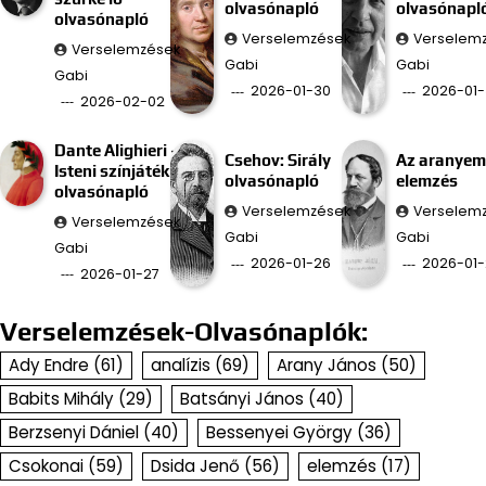
olvasónapló
olvasónapl
olvasónapló
Verselemzések
Verselem
Verselemzések
Gabi
Gabi
Gabi
2026-01-30
2026-01-
2026-02-02
Dante Alighieri –
Csehov: Sirály
Az aranyem
Isteni színjáték
olvasónapló
elemzés
olvasónapló
Verselemzések
Verselem
Verselemzések
Gabi
Gabi
Gabi
2026-01-26
2026-01-
2026-01-27
Verselemzések-Olvasónaplók:
Ady Endre
(61)
analízis
(69)
Arany János
(50)
Babits Mihály
(29)
Batsányi János
(40)
Berzsenyi Dániel
(40)
Bessenyei György
(36)
Csokonai
(59)
Dsida Jenő
(56)
elemzés
(17)