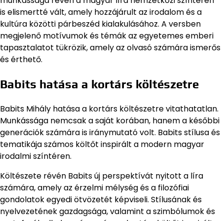
munkássága révén a magyar líra nemzetközi színtéren
is elismertté vált, amely hozzájárult az irodalom és a
kultúra közötti párbeszéd kialakulásához. A versben
megjelenő motívumok és témák az egyetemes emberi
tapasztalatot tükrözik, amely az olvasó számára ismerős
és érthető.
Babits hatása a kortárs költészetre
Babits Mihály hatása a kortárs költészetre vitathatatlan.
Munkássága nemcsak a saját korában, hanem a későbbi
generációk számára is iránymutató volt. Babits stílusa és
tematikája számos költőt inspirált a modern magyar
irodalmi színtéren.
Költészete révén Babits új perspektívát nyitott a líra
számára, amely az érzelmi mélység és a filozófiai
gondolatok egyedi ötvözetét képviseli. Stílusának és
nyelvezetének gazdagsága, valamint a szimbólumok és