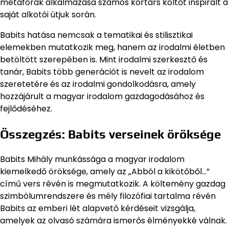
metaforák alkalmazása számos kortárs költőt inspirált a
saját alkotói útjuk során.
Babits hatása nemcsak a tematikai és stilisztikai
elemekben mutatkozik meg, hanem az irodalmi életben
betöltött szerepében is. Mint irodalmi szerkesztő és
tanár, Babits több generációt is nevelt az irodalom
szeretetére és az irodalmi gondolkodásra, amely
hozzájárult a magyar irodalom gazdagodásához és
fejlődéséhez.
Összegzés: Babits verseinek öröksége
Babits Mihály munkássága a magyar irodalom
kiemelkedő öröksége, amely az „Abból a kikötőből…”
című vers révén is megmutatkozik. A költemény gazdag
szimbólumrendszere és mély filozófiai tartalma révén
Babits az emberi lét alapvető kérdéseit vizsgálja,
amelyek az olvasó számára ismerős élményekké válnak.