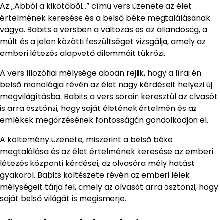
Az „Abból a kikötőből…” című vers üzenete az élet
értelmének keresése és a belső béke megtalálásának
vágya. Babits a versben a változás és az állandóság, a
múlt és a jelen közötti feszültséget vizsgálja, amely az
emberi létezés alapvető dilemmáit tükrözi.
A vers filozófiai mélysége abban rejlik, hogy a lírai én
belső monológja révén az élet nagy kérdéseit helyezi új
megvilágításba. Babits a vers sorain keresztül az olvasót
is arra ösztönzi, hogy saját életének értelmén és az
emlékek megőrzésének fontosságán gondolkodjon el.
A költemény üzenete, miszerint a belső béke
megtalálása és az élet értelmének keresése az emberi
létezés központi kérdései, az olvasóra mély hatást
gyakorol. Babits költészete révén az emberi lélek
mélységeit tárja fel, amely az olvasót arra ösztönzi, hogy
saját belső világát is megismerje.