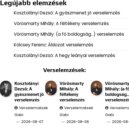
Legújabb elemzések
Kosztolányi Dezső: A gyászmenet jő verselemzés
Vörösmarty Mihály: A féltékeny verselemzés
Vörösmarty Mihály: (a fő boldogság…) verselemzés
Kölcsey Ferenc: Áldozat verselemzés
Kosztolányi Dezső: A hegy leányai verselemzés
Verselemzések:
Kosztolányi
Vörösmarty
Vörösmart
Dezső: A
Mihály: A
Mihály: (a f
gyászmenet jő
féltékeny
boldogság
verselemzés
verselemzés
verselemzé
Verselemzések
Verselemzések
Verselem
Gabi
Gabi
Gabi
2026-08-07
2026-08-06
2026-08