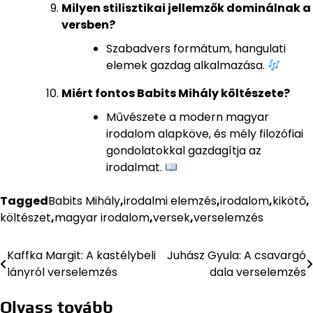
Milyen stilisztikai jellemzők dominálnak a
versben?
Szabadvers formátum, hangulati
elemek gazdag alkalmazása.
Miért fontos Babits Mihály költészete?
Művészete a modern magyar
irodalom alapköve, és mély filozófiai
gondolatokkal gazdagítja az
irodalmat.
Tagged
Babits Mihály
,
irodalmi elemzés
,
irodalom
,
kikötő
,
költészet
,
magyar irodalom
,
versek
,
verselemzés
Kaffka Margit: A kastélybeli
Juhász Gyula: A csavargó
Bejegyzés
lányról verselemzés
dala verselemzés
navigáció
Olvass tovább