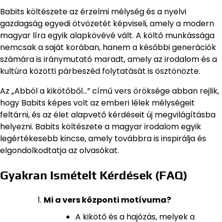
Babits költészete az érzelmi mélység és a nyelvi
gazdagság egyedi ötvözetét képviseli, amely a modern
magyar líra egyik alapkövévé vált. A költő munkássága
nemcsak a saját korában, hanem a későbbi generációk
számára is iránymutató maradt, amely az irodalom és a
kultúra közötti párbeszéd folytatását is ösztönözte.
Az „Abból a kikötőből…” című vers öröksége abban rejlik,
hogy Babits képes volt az emberi lélek mélységeit
feltárni, és az élet alapvető kérdéseit új megvilágításba
helyezni. Babits költészete a magyar irodalom egyik
legértékesebb kincse, amely továbbra is inspirálja és
elgondolkodtatja az olvasókat.
Gyakran Ismételt Kérdések (FAQ)
Mi a vers központi motívuma?
A kikötő és a hajózás, melyek a