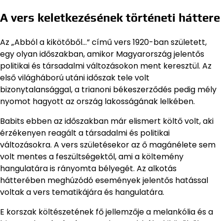
A vers keletkezésének történeti háttere
Az „Abból a kikötőből…” című vers 1920-ban született,
egy olyan időszakban, amikor Magyarország jelentős
politikai és társadalmi változásokon ment keresztül. Az
első világháború utáni időszak tele volt
bizonytalansággal, a trianoni békeszerződés pedig mély
nyomot hagyott az ország lakosságának lelkében.
Babits ebben az időszakban már elismert költő volt, aki
érzékenyen reagált a társadalmi és politikai
változásokra. A vers születésekor az ő magánélete sem
volt mentes a feszültségektől, ami a költemény
hangulatára is rányomta bélyegét. Az alkotás
hátterében meghúzódó események jelentős hatással
voltak a vers tematikájára és hangulatára.
E korszak költészetének fő jellemzője a melankólia és a