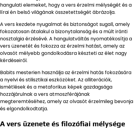
hangulati elemeket, hogy a vers érzelmi mélységét és a
lírai én belső világának összetettségét ábrázolja.
A vers kezdete nyugalmat és biztonságot sugall, amely
fokozatosan átalakul a bizonytalanság és a múlt iránti
nosztalgia érzésévé. A hangulatváltás nyomatékosítja a
vers üzenetét és fokozza az érzelmi hatást, amely az
olvasót mélyebb gondolkodásra készteti az élet nagy
kérdéseiről.
Babits mesterien használja az érzelmi hatás fokozására
a nyelvi és stilisztikai eszközöket. Az alliterációk,
ismétlések és a metaforikus képek gazdagsága
hozzájárulnak a vers atmoszférájának
megteremtéséhez, amely az olvasót érzelmileg bevonja
és elgondolkodtatja.
A vers üzenete és filozófiai mélysége