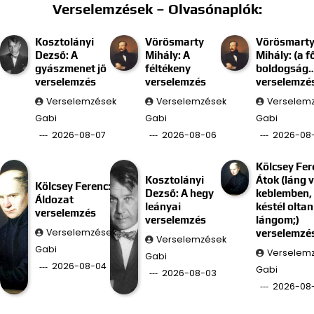
Verselemzések – Olvasónaplók:
Kosztolányi
Vörösmarty
Vörösmart
Dezső: A
Mihály: A
Mihály: (a f
gyászmenet jő
féltékeny
boldogság
verselemzés
verselemzés
verselemzé
Verselemzések
Verselemzések
Verselem
Gabi
Gabi
Gabi
2026-08-07
2026-08-06
2026-08
Kölcsey Fer
Kosztolányi
Átok (láng 
Kölcsey Ferenc:
Dezső: A hegy
keblemben, 
Áldozat
leányai
késtél oltan
verselemzés
verselemzés
lángom;)
Verselemzések
verselemzé
Verselemzések
Gabi
Verselem
Gabi
2026-08-04
Gabi
2026-08-03
2026-08