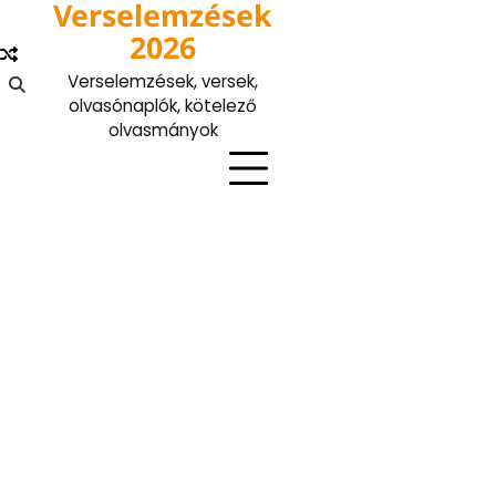
Verselemzések
Skip
to
2026
content
Verselemzések, versek,
olvasónaplók, kötelező
olvasmányok