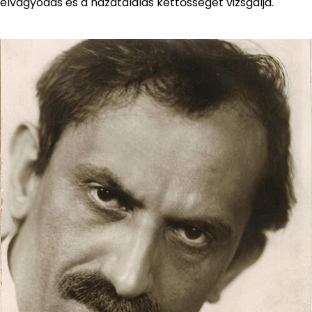
elvágyódás és a hazatalálás kettősségét vizsgálja.