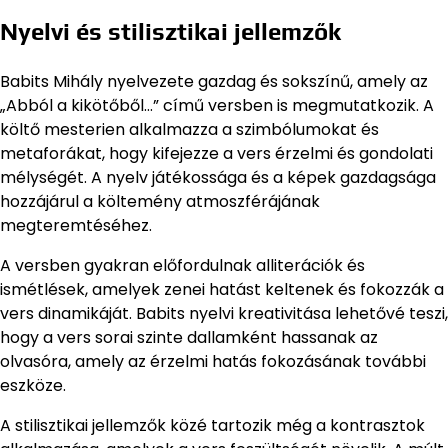
Nyelvi és stilisztikai jellemzők
Babits Mihály nyelvezete gazdag és sokszínű, amely az
„Abból a kikötőből…” című versben is megmutatkozik. A
költő mesterien alkalmazza a szimbólumokat és
metaforákat, hogy kifejezze a vers érzelmi és gondolati
mélységét. A nyelv játékossága és a képek gazdagsága
hozzájárul a költemény atmoszférájának
megteremtéséhez.
A versben gyakran előfordulnak alliterációk és
ismétlések, amelyek zenei hatást keltenek és fokozzák a
vers dinamikáját. Babits nyelvi kreativitása lehetővé teszi,
hogy a vers sorai szinte dallamként hassanak az
olvasóra, amely az érzelmi hatás fokozásának további
eszköze.
A stilisztikai jellemzők közé tartozik még a kontrasztok