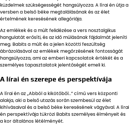
küzdelmek szükségességét hangsúlyozza. A lírai én útja a
versben a belső béke megtalálásának és az élet
értelmének keresésének allegóriája.
Az emlékek és a múlt felidézése a vers nosztalgikus
hangulatát erősíti, és az idő múlásának fájdalmát jeleníti
meg. Babits a múlt és a jelen közötti feszültség
ábrázolásával az emlékek megőrzésének fontosságát
hangsúlyozza, ami az emberi kapcsolatok értékét és a
személyes tapasztalatok jelentőségét emeli ki.
A lírai én szerepe és perspektívája
A lírai én az „Abból a kikötőből…” című vers központi
alakja, aki a belső utazás során szembesül az élet
kihívásaival és a belső béke keresésének vágyával. A lírai
én perspektívája tükrözi Babits személyes élményeit és
a kor általános létélményét.