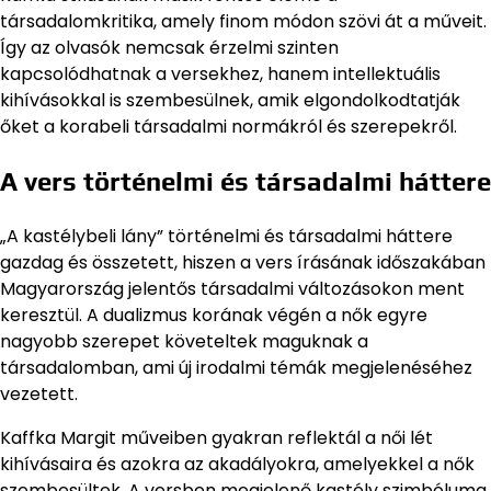
társadalomkritika, amely finom módon szövi át a műveit.
Így az olvasók nemcsak érzelmi szinten
kapcsolódhatnak a versekhez, hanem intellektuális
kihívásokkal is szembesülnek, amik elgondolkodtatják
őket a korabeli társadalmi normákról és szerepekről.
A vers történelmi és társadalmi háttere
„A kastélybeli lány” történelmi és társadalmi háttere
gazdag és összetett, hiszen a vers írásának időszakában
Magyarország jelentős társadalmi változásokon ment
keresztül. A dualizmus korának végén a nők egyre
nagyobb szerepet követeltek maguknak a
társadalomban, ami új irodalmi témák megjelenéséhez
vezetett.
Kaffka Margit műveiben gyakran reflektál a női lét
kihívásaira és azokra az akadályokra, amelyekkel a nők
szembesültek. A versben megjelenő kastély szimbóluma