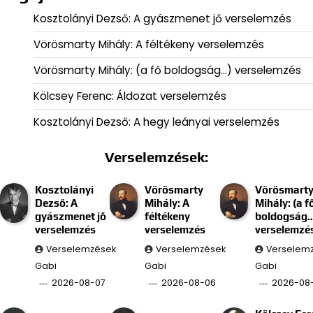
Kosztolányi Dezső: A gyászmenet jő verselemzés
Vörösmarty Mihály: A féltékeny verselemzés
Vörösmarty Mihály: (a fő boldogság…) verselemzés
Kölcsey Ferenc: Áldozat verselemzés
Kosztolányi Dezső: A hegy leányai verselemzés
Verselemzések:
Kosztolányi
Vörösmarty
Vörösmart
Dezső: A
Mihály: A
Mihály: (a f
gyászmenet jő
féltékeny
boldogság
verselemzés
verselemzés
verselemzé
Verselemzések
Verselemzések
Verselem
Gabi
Gabi
Gabi
2026-08-07
2026-08-06
2026-08