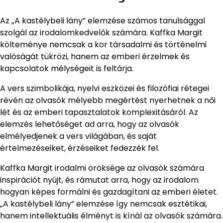
Az „A kastélybeli lány” elemzése számos tanulsággal
szolgál az irodalomkedvelők számára. Kaffka Margit
költeménye nemcsak a kor társadalmi és történelmi
valóságát tükrözi, hanem az emberi érzelmek és
kapcsolatok mélységeit is feltárja.
A vers szimbolikája, nyelvi eszközei és filozófiai rétegei
révén az olvasók mélyebb megértést nyerhetnek a női
lét és az emberi tapasztalatok komplexitásáról. Az
elemzés lehetőséget ad arra, hogy az olvasók
elmélyedjenek a vers világában, és saját
értelmezéseiket, érzéseiket fedezzék fel.
Kaffka Margit irodalmi öröksége az olvasók számára
inspirációt nyújt, és rámutat arra, hogy az irodalom
hogyan képes formálni és gazdagítani az emberi életet.
„A kastélybeli lány” elemzése így nemcsak esztétikai,
hanem intellektuális élményt is kínál az olvasók számára.