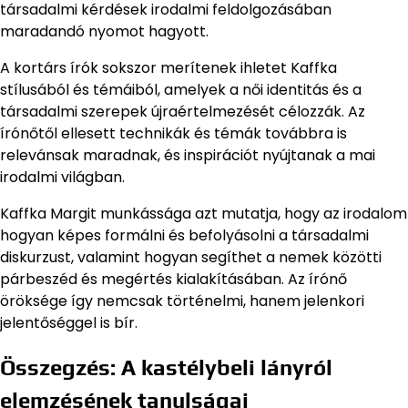
társadalmi kérdések irodalmi feldolgozásában
maradandó nyomot hagyott.
A kortárs írók sokszor merítenek ihletet Kaffka
stílusából és témáiból, amelyek a női identitás és a
társadalmi szerepek újraértelmezését célozzák. Az
írónőtől ellesett technikák és témák továbbra is
relevánsak maradnak, és inspirációt nyújtanak a mai
irodalmi világban.
Kaffka Margit munkássága azt mutatja, hogy az irodalom
hogyan képes formálni és befolyásolni a társadalmi
diskurzust, valamint hogyan segíthet a nemek közötti
párbeszéd és megértés kialakításában. Az írónő
öröksége így nemcsak történelmi, hanem jelenkori
jelentőséggel is bír.
Összegzés: A kastélybeli lányról
elemzésének tanulságai