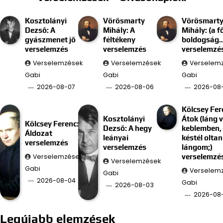
Kosztolányi
Vörösmarty
Vörösmart
Dezső: A
Mihály: A
Mihály: (a f
gyászmenet jő
féltékeny
boldogság
verselemzés
verselemzés
verselemzé
Verselemzések
Verselemzések
Verselem
Gabi
Gabi
Gabi
2026-08-07
2026-08-06
2026-08
Kölcsey Fer
Kosztolányi
Átok (láng 
Kölcsey Ferenc:
Dezső: A hegy
keblemben, 
Áldozat
leányai
késtél oltan
verselemzés
verselemzés
lángom;)
Verselemzések
verselemzé
Verselemzések
Gabi
Verselem
Gabi
2026-08-04
Gabi
2026-08-03
2026-08
Legújabb elemzések