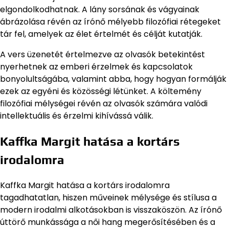
elgondolkodhatnak. A lány sorsának és vágyainak
ábrázolása révén az írónő mélyebb filozófiai rétegeket
tár fel, amelyek az élet értelmét és célját kutatják.
A vers üzenetét értelmezve az olvasók betekintést
nyerhetnek az emberi érzelmek és kapcsolatok
bonyolultságába, valamint abba, hogy hogyan formálják
ezek az egyéni és közösségi létünket. A költemény
filozófiai mélységei révén az olvasók számára valódi
intellektuális és érzelmi kihívássá válik.
Kaffka Margit hatása a kortárs
irodalomra
Kaffka Margit hatása a kortárs irodalomra
tagadhatatlan, hiszen műveinek mélysége és stílusa a
modern irodalmi alkotásokban is visszaköszön. Az írónő
úttörő munkássága a női hang megerősítésében és a