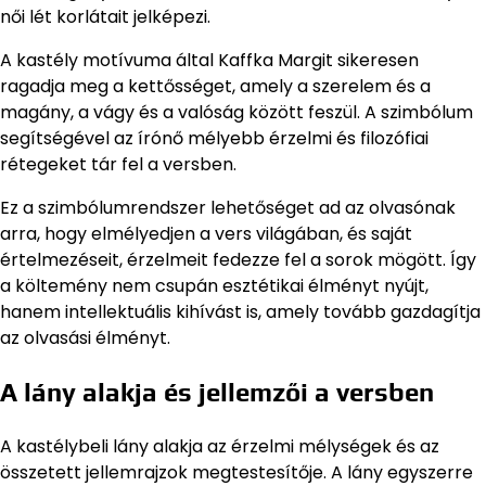
női lét korlátait jelképezi.
A kastély motívuma által Kaffka Margit sikeresen
ragadja meg a kettősséget, amely a szerelem és a
magány, a vágy és a valóság között feszül. A szimbólum
segítségével az írónő mélyebb érzelmi és filozófiai
rétegeket tár fel a versben.
Ez a szimbólumrendszer lehetőséget ad az olvasónak
arra, hogy elmélyedjen a vers világában, és saját
értelmezéseit, érzelmeit fedezze fel a sorok mögött. Így
a költemény nem csupán esztétikai élményt nyújt,
hanem intellektuális kihívást is, amely tovább gazdagítja
az olvasási élményt.
A lány alakja és jellemzői a versben
A kastélybeli lány alakja az érzelmi mélységek és az
összetett jellemrajzok megtestesítője. A lány egyszerre