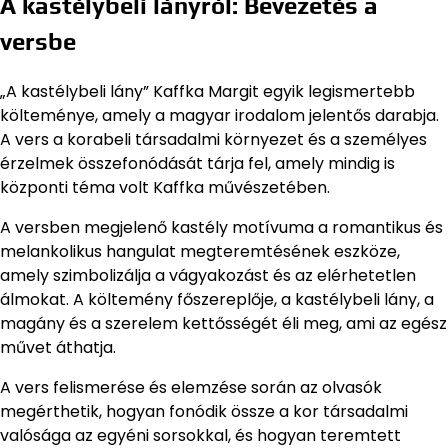
A kastélybeli lányról: Bevezetés a
versbe
„A kastélybeli lány” Kaffka Margit egyik legismertebb
költeménye, amely a magyar irodalom jelentős darabja.
A vers a korabeli társadalmi környezet és a személyes
érzelmek összefonódását tárja fel, amely mindig is
központi téma volt Kaffka művészetében.
A versben megjelenő kastély motívuma a romantikus és
melankolikus hangulat megteremtésének eszköze,
amely szimbolizálja a vágyakozást és az elérhetetlen
álmokat. A költemény főszereplője, a kastélybeli lány, a
magány és a szerelem kettősségét éli meg, ami az egész
művet áthatja.
A vers felismerése és elemzése során az olvasók
megérthetik, hogyan fonódik össze a kor társadalmi
valósága az egyéni sorsokkal, és hogyan teremtett