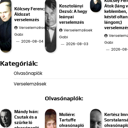
Kölcsey Fer
Kosztolányi
Átok (láng 
Kölcsey Ferenc:
Dezső: A hegy
keblemben, 
Áldozat
leányai
késtél oltan
verselemzés
verselemzés
lángom;)
Verselemzések
verselemzé
Verselemzések
Gabi
Verselem
Gabi
2026-08-04
Gabi
2026-08-03
2026-08
Kategóriák:
Olvasónaplók
Verselemzések
Olvasónaplók:
Mándy Iván:
Moliére:
Kertész Imr
Csutak és a
Tartuffe
Sorstalans
szürke ló
olvasónapló
olvasónapl
olvasónapló