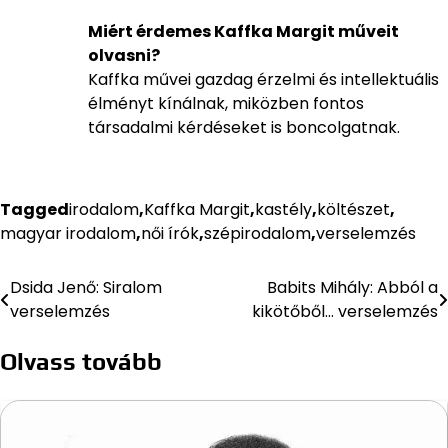
Miért érdemes Kaffka Margit műveit
olvasni?
Kaffka művei gazdag érzelmi és intellektuális
élményt kínálnak, miközben fontos
társadalmi kérdéseket is boncolgatnak.
Tagged
irodalom
,
Kaffka Margit
,
kastély
,
költészet
,
magyar irodalom
,
női írók
,
szépirodalom
,
verselemzés
Dsida Jenő: Siralom
Babits Mihály: Abból a
Bejegyzés
verselemzés
kikötőből… verselemzés
navigáció
Olvass tovább