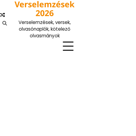
Verselemzések
Skip
to
2026
content
Verselemzések, versek,
olvasónaplók, kötelező
olvasmányok