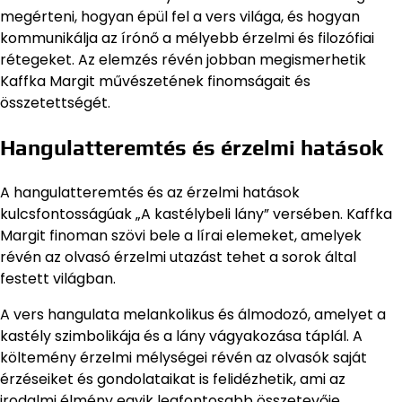
megérteni, hogyan épül fel a vers világa, és hogyan
kommunikálja az írónő a mélyebb érzelmi és filozófiai
rétegeket. Az elemzés révén jobban megismerhetik
Kaffka Margit művészetének finomságait és
összetettségét.
Hangulatteremtés és érzelmi hatások
A hangulatteremtés és az érzelmi hatások
kulcsfontosságúak „A kastélybeli lány” versében. Kaffka
Margit finoman szövi bele a lírai elemeket, amelyek
révén az olvasó érzelmi utazást tehet a sorok által
festett világban.
A vers hangulata melankolikus és álmodozó, amelyet a
kastély szimbolikája és a lány vágyakozása táplál. A
költemény érzelmi mélységei révén az olvasók saját
érzéseiket és gondolataikat is felidézhetik, ami az
irodalmi élmény egyik legfontosabb összetevője.