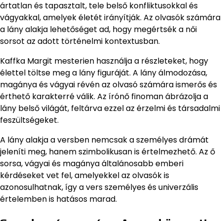
ártatlan és tapasztalt, tele belső konfliktusokkal és
vágyakkal, amelyek életét irányítják. Az olvasók számára
a lány alakja lehetőséget ad, hogy megértsék a női
sorsot az adott történelmi kontextusban.
Kaffka Margit mesterien használja a részleteket, hogy
élettel töltse meg a lány figuráját. A lány álmodozása,
magánya és vágyai révén az olvasó számára ismerős és
érthető karakterré válik. Az írónő finoman ábrázolja a
lány belső világát, feltárva ezzel az érzelmi és társadalmi
feszültségeket.
A lány alakja a versben nemcsak a személyes drámát
jeleníti meg, hanem szimbolikusan is értelmezhető. Az ő
sorsa, vágyai és magánya általánosabb emberi
kérdéseket vet fel, amelyekkel az olvasók is
azonosulhatnak, így a vers személyes és univerzális
értelemben is hatásos marad.