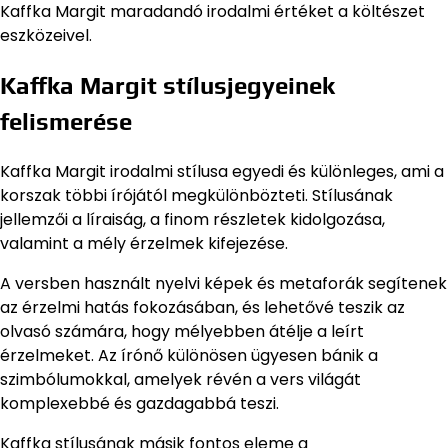
Kaffka Margit maradandó irodalmi értéket a költészet
eszközeivel.
Kaffka Margit stílusjegyeinek
felismerése
Kaffka Margit irodalmi stílusa egyedi és különleges, ami a
korszak többi írójától megkülönbözteti. Stílusának
jellemzői a líraiság, a finom részletek kidolgozása,
valamint a mély érzelmek kifejezése.
A versben használt nyelvi képek és metaforák segítenek
az érzelmi hatás fokozásában, és lehetővé teszik az
olvasó számára, hogy mélyebben átélje a leírt
érzelmeket. Az írónő különösen ügyesen bánik a
szimbólumokkal, amelyek révén a vers világát
komplexebbé és gazdagabbá teszi.
Kaffka stílusának másik fontos eleme a