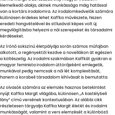
kiemelkedő alakja, akinek munkássága máig hatással
van a kortárs irodalomra. Az irodalomkedvelők számára
különösen érdekes lehet Kaffka művészete, hiszen
eredeti hangvételével és stílusával képes volt új
megvilágításba helyezni a női szerepeket és társadalmi
kérdéseket.
Az írónő sokszínű életpályája során számos műfajban
alkotott, a regényektől kezdve a novellákon át egészen
a költészetig. Az irodalmi szakmában Kaffkát gyakran a
magyar feminista irodalom úttörőjeként emlegetik,
munkáival pedig nemcsak a női lét komplexitását,
hanem a korabeli társadalom kihívásait is bemutatta.
Az olvasók számára az elemzés hasznos betekintést
nyújt Kaffka Margit világába, különösen „A kastélybeli
lány” című versének kontextusában. Az alábbi cikk
részletesen tárgyalja Kaffka Margit életét és irodalmi
munkásságát, valamint a vers elemzését a különböző