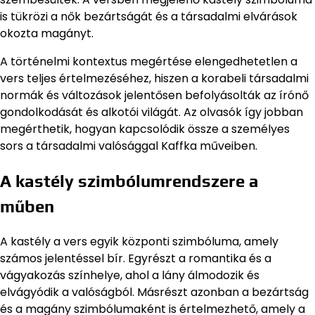
is tükrözi a nők bezártságát és a társadalmi elvárások
okozta magányt.
A történelmi kontextus megértése elengedhetetlen a
vers teljes értelmezéséhez, hiszen a korabeli társadalmi
normák és változások jelentősen befolyásolták az írónő
gondolkodását és alkotói világát. Az olvasók így jobban
megérthetik, hogyan kapcsolódik össze a személyes
sors a társadalmi valósággal Kaffka műveiben.
A kastély szimbólumrendszere a
műben
A kastély a vers egyik központi szimbóluma, amely
számos jelentéssel bír. Egyrészt a romantika és a
vágyakozás színhelye, ahol a lány álmodozik és
elvágyódik a valóságból. Másrészt azonban a bezártság
és a magány szimbólumaként is értelmezhető, amely a