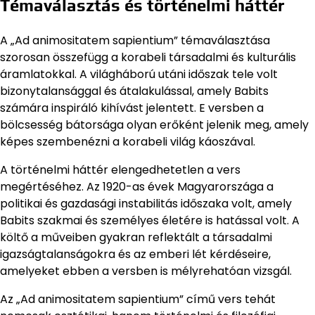
Témaválasztás és történelmi háttér
A „Ad animositatem sapientium” témaválasztása
szorosan összefügg a korabeli társadalmi és kulturális
áramlatokkal. A világháború utáni időszak tele volt
bizonytalansággal és átalakulással, amely Babits
számára inspiráló kihívást jelentett. E versben a
bölcsesség bátorsága olyan erőként jelenik meg, amely
képes szembenézni a korabeli világ káoszával.
A történelmi háttér elengedhetetlen a vers
megértéséhez. Az 1920-as évek Magyarországa a
politikai és gazdasági instabilitás időszaka volt, amely
Babits szakmai és személyes életére is hatással volt. A
költő a műveiben gyakran reflektált a társadalmi
igazságtalanságokra és az emberi lét kérdéseire,
amelyeket ebben a versben is mélyrehatóan vizsgál.
Az „Ad animositatem sapientium” című vers tehát