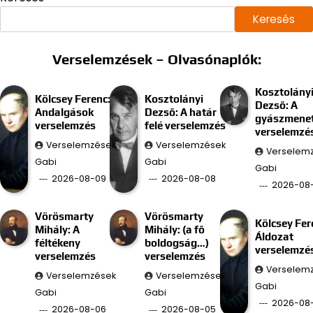
Keresés
Verselemzések – Olvasónaplók:
Kosztolány
Kölcsey Ferenc:
Kosztolányi
Dezső: A
Andalgások
Dezső: A határ
gyászmenet
verselemzés
felé verselemzés
verselemzé
Verselemzések
Verselemzések
Verselem
Gabi
Gabi
Gabi
2026-08-09
2026-08-08
2026-08
Vörösmarty
Vörösmarty
Kölcsey Fer
Mihály: A
Mihály: (a fő
Áldozat
féltékeny
boldogság…)
verselemzé
verselemzés
verselemzés
Verselem
Verselemzések
Verselemzések
Gabi
Gabi
Gabi
2026-08
2026-08-06
2026-08-05