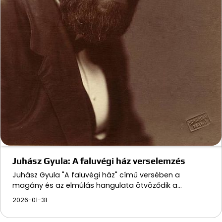
Juhász Gyula: A faluvégi ház verselemzés
Juhász Gyula "A faluvégi ház" című versében a
magány és az elmúlás hangulata ötvöződik a…
2026-01-31