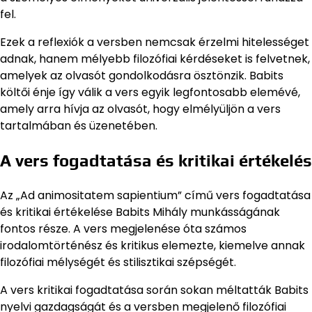
fel.
Ezek a reflexiók a versben nemcsak érzelmi hitelességet
adnak, hanem mélyebb filozófiai kérdéseket is felvetnek,
amelyek az olvasót gondolkodásra ösztönzik. Babits
költői énje így válik a vers egyik legfontosabb elemévé,
amely arra hívja az olvasót, hogy elmélyüljön a vers
tartalmában és üzenetében.
A vers fogadtatása és kritikai értékelés
Az „Ad animositatem sapientium” című vers fogadtatása
és kritikai értékelése Babits Mihály munkásságának
fontos része. A vers megjelenése óta számos
irodalomtörténész és kritikus elemezte, kiemelve annak
filozófiai mélységét és stilisztikai szépségét.
A vers kritikai fogadtatása során sokan méltatták Babits
nyelvi gazdagságát és a versben megjelenő filozófiai