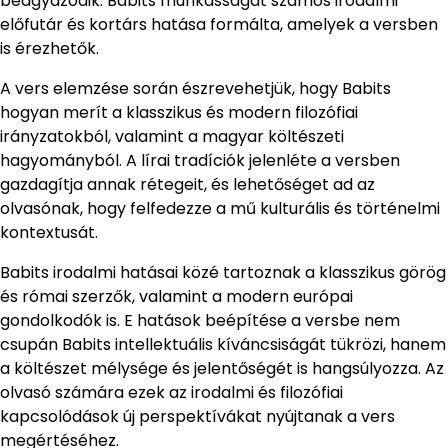
beágyazódik. Babits munkásságát számos irodalmi
előfutár és kortárs hatása formálta, amelyek a versben
is érezhetők.
A vers elemzése során észrevehetjük, hogy Babits
hogyan merít a klasszikus és modern filozófiai
irányzatokból, valamint a magyar költészeti
hagyományból. A lírai tradíciók jelenléte a versben
gazdagítja annak rétegeit, és lehetőséget ad az
olvasónak, hogy felfedezze a mű kulturális és történelmi
kontextusát.
Babits irodalmi hatásai közé tartoznak a klasszikus görög
és római szerzők, valamint a modern európai
gondolkodók is. E hatások beépítése a versbe nem
csupán Babits intellektuális kíváncsiságát tükrözi, hanem
a költészet mélysége és jelentőségét is hangsúlyozza. Az
olvasó számára ezek az irodalmi és filozófiai
kapcsolódások új perspektívákat nyújtanak a vers
megértéséhez.