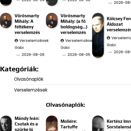
2026-08
Vörösmarty
Vörösmarty
Kölcsey Fer
Mihály: A
Mihály: (a fő
Áldozat
féltékeny
boldogság…)
verselemzé
verselemzés
verselemzés
Verselem
Verselemzések
Verselemzések
Gabi
Gabi
Gabi
2026-08
2026-08-06
2026-08-05
Kategóriák:
Olvasónaplók
Verselemzések
Olvasónaplók:
Mándy Iván:
Moliére:
Kertész Imr
Csutak és a
Tartuffe
Sorstalans
szürke ló