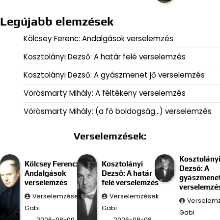
Legújabb elemzések
Kölcsey Ferenc: Andalgások verselemzés
Kosztolányi Dezső: A határ felé verselemzés
Kosztolányi Dezső: A gyászmenet jő verselemzés
Vörösmarty Mihály: A féltékeny verselemzés
Vörösmarty Mihály: (a fő boldogság…) verselemzés
Verselemzések:
Kosztolány
Kölcsey Ferenc:
Kosztolányi
Dezső: A
Andalgások
Dezső: A határ
gyászmenet
verselemzés
felé verselemzés
verselemzé
Verselemzések
Verselemzések
Verselem
Gabi
Gabi
Gabi
2026-08-09
2026-08-08