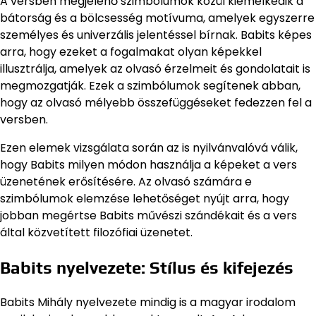
A versben megjelenő szimbólumok közül kiemelkedik a
bátorság és a bölcsesség motívuma, amelyek egyszerre
személyes és univerzális jelentéssel bírnak. Babits képes
arra, hogy ezeket a fogalmakat olyan képekkel
illusztrálja, amelyek az olvasó érzelmeit és gondolatait is
megmozgatják. Ezek a szimbólumok segítenek abban,
hogy az olvasó mélyebb összefüggéseket fedezzen fel a
versben.
Ezen elemek vizsgálata során az is nyilvánvalóvá válik,
hogy Babits milyen módon használja a képeket a vers
üzenetének erősítésére. Az olvasó számára e
szimbólumok elemzése lehetőséget nyújt arra, hogy
jobban megértse Babits művészi szándékait és a vers
által közvetített filozófiai üzenetet.
Babits nyelvezete: Stílus és kifejezés
Babits Mihály nyelvezete mindig is a magyar irodalom