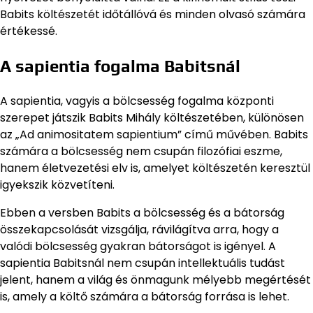
Babits költészetét időtállóvá és minden olvasó számára
értékessé.
A sapientia fogalma Babitsnál
A sapientia, vagyis a bölcsesség fogalma központi
szerepet játszik Babits Mihály költészetében, különösen
az „Ad animositatem sapientium” című művében. Babits
számára a bölcsesség nem csupán filozófiai eszme,
hanem életvezetési elv is, amelyet költészetén keresztül
igyekszik közvetíteni.
Ebben a versben Babits a bölcsesség és a bátorság
összekapcsolását vizsgálja, rávilágítva arra, hogy a
valódi bölcsesség gyakran bátorságot is igényel. A
sapientia Babitsnál nem csupán intellektuális tudást
jelent, hanem a világ és önmagunk mélyebb megértését
is, amely a költő számára a bátorság forrása is lehet.