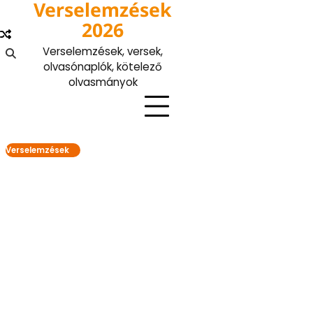
Verselemzések
Skip
to
2026
content
Verselemzések, versek,
olvasónaplók, kötelező
olvasmányok
Verselemzések