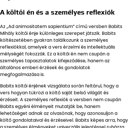
A költői én és a személyes reflexiók
Az „Ad animositatem sapientium” című versben Babits
Mihály költői énje különleges szerepet játszik. Babits
költészetében gyakran találkozunk a személyes
reflexiókkal, amelyek a vers érzelmi és intellektuális
mélységét fokozzák. Ez a költői én nem csupán a
személyes tapasztalatok kifejeződése, hanem az
általános emberi érzések és gondolatok
megfogalmazása is.
Babits költői énjének vizsgálata során feltárul, hogy a
vers hogyan tükrözi a költő saját belső világát és
érzéseit. A személyes reflexiók a versben nem csupán
Babits egyéni élményeit mutatják be, hanem
lehetőséget adnak az olvasónak, hogy azonosuljon a
költő gondolataival és érzéseivel. Babits képes arra, hogy
a személyes élményeket univerzális jelentéssel ruházza