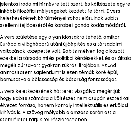
jelentős irodalmi hírnévre tett szert, és költészete egyre
inkább filozófiai mélységeket kezdett feltárni. E vers
keletkezésének körülményei sokat elárulnak Babits
szellemi fejlődéséről és korabeli gondolkodásmódjáról.
A vers születése egy olyan időszakra tehető, amikor
Európa a világháború utáni újjáépítés és a társadalmi
változások közepette volt. Babits mélyen foglalkozott
ezekkel a társadalmi és politikai kérdésekkel, és az általa
megélt zűrzavart gyakran tükrözi lírájában. Az „Ad
animositatem sapientium” is ezen témák köré épül,
bemutatva a bölcsesség és bátorság fontosságát.
A vers keletkezésének hátterét vizsgálva megértjük,
hogy Babits számára a költészet nem csupán esztétikai
élvezet forrása, hanem komoly intellektuális és erkölcsi
kihívás is. A szöveg mélyebb elemzése során ezt a
szemléletet tárjuk fel részletesebben.