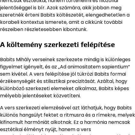
nemcsak esztétikai, hanem történelmi és filozófiai
jelentőséggel is bír. Azok számára, akik jobban meg
szeretnék érteni Babits költészetét, elengedhetetlen a
korabeli kontextus ismerete, amit a cikkünk további
részeiben részletesebben kibontunk.
A költemény szerkezeti felépítése
Babits Mihály verseinek szerkezete mindig is különleges
figyelmet igényelt, és az „Ad animositatem sapientium”
sem kivétel. A vers felépítése jól tükrözi Babits formai
érzékenységét és stilisztikai precizitását. Azáltal, hogy
különböző szerkezeti elemeket alkalmaz, Babits képes
mélyebb jelentéseket közvetíteni.
A vers szerkezeti elemzésével azt láthatjuk, hogy Babits
különös hangsúlyt fektet a ritmusra és a rímekre, melyek
kifinomult harmóniát alkotnak. Ez a harmónia nemcsak
esztétikai élményt nyújt, hanem a vers