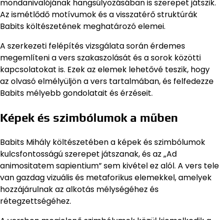
mondanivalójának hangsúlyozásában is szerepet játszik.
Az ismétlődő motívumok és a visszatérő struktúrák
Babits költészetének meghatározó elemei.
A szerkezeti felépítés vizsgálata során érdemes
megemlíteni a vers szakaszolását és a sorok közötti
kapcsolatokat is. Ezek az elemek lehetővé teszik, hogy
az olvasó elmélyüljön a vers tartalmában, és felfedezze
Babits mélyebb gondolatait és érzéseit.
Képek és szimbólumok a műben
Babits Mihály költészetében a képek és szimbólumok
kulcsfontosságú szerepet játszanak, és az „Ad
animositatem sapientium” sem kivétel ez alól. A vers tele
van gazdag vizuális és metaforikus elemekkel, amelyek
hozzájárulnak az alkotás mélységéhez és
rétegzettségéhez.