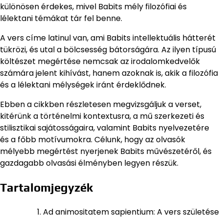
különösen érdekes, mivel Babits mély filozófiai és
lélektani témákat tár fel benne.
A vers címe latinul van, ami Babits intellektuális hátterét
tükrözi, és utal a bölcsesség bátorságára. Az ilyen típusú
költészet megértése nemcsak az irodalomkedvelők
számára jelent kihívást, hanem azoknak is, akik a filozófia
és a lélektani mélységek iránt érdeklődnek.
Ebben a cikkben részletesen megvizsgáljuk a verset,
kitérünk a történelmi kontextusra, a mű szerkezeti és
stilisztikai sajátosságaira, valamint Babits nyelvezetére
és a főbb motívumokra. Célunk, hogy az olvasók
mélyebb megértést nyerjenek Babits művészetéről, és
gazdagabb olvasási élményben legyen részük.
Tartalomjegyzék
Ad animositatem sapientium: A vers születése