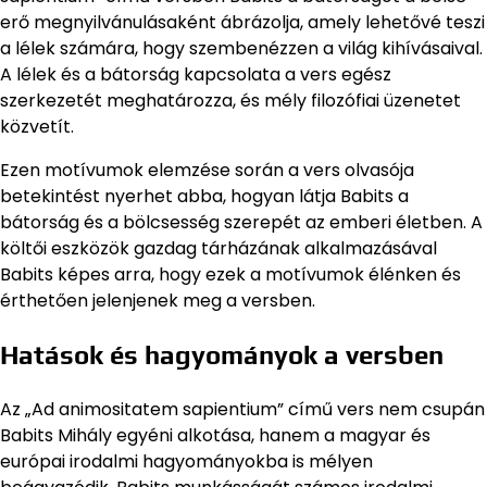
erő megnyilvánulásaként ábrázolja, amely lehetővé teszi
a lélek számára, hogy szembenézzen a világ kihívásaival.
A lélek és a bátorság kapcsolata a vers egész
szerkezetét meghatározza, és mély filozófiai üzenetet
közvetít.
Ezen motívumok elemzése során a vers olvasója
betekintést nyerhet abba, hogyan látja Babits a
bátorság és a bölcsesség szerepét az emberi életben. A
költői eszközök gazdag tárházának alkalmazásával
Babits képes arra, hogy ezek a motívumok élénken és
érthetően jelenjenek meg a versben.
Hatások és hagyományok a versben
Az „Ad animositatem sapientium” című vers nem csupán
Babits Mihály egyéni alkotása, hanem a magyar és
európai irodalmi hagyományokba is mélyen