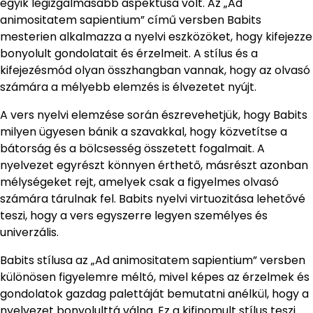
egyik legizgalmasabb aspektusa volt. Az „Ad
animositatem sapientium” című versben Babits
mesterien alkalmazza a nyelvi eszközöket, hogy kifejezze
bonyolult gondolatait és érzelmeit. A stílus és a
kifejezésmód olyan összhangban vannak, hogy az olvasó
számára a mélyebb elemzés is élvezetet nyújt.
A vers nyelvi elemzése során észrevehetjük, hogy Babits
milyen ügyesen bánik a szavakkal, hogy közvetítse a
bátorság és a bölcsesség összetett fogalmait. A
nyelvezet egyrészt könnyen érthető, másrészt azonban
mélységeket rejt, amelyek csak a figyelmes olvasó
számára tárulnak fel. Babits nyelvi virtuozitása lehetővé
teszi, hogy a vers egyszerre legyen személyes és
univerzális.
Babits stílusa az „Ad animositatem sapientium” versben
különösen figyelemre méltó, mivel képes az érzelmek és
gondolatok gazdag palettáját bemutatni anélkül, hogy a
nyelvezet bonyolulttá válna. Ez a kifinomult stílus teszi