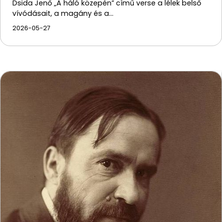
Dsida Jenő „A háló közepén” című verse a lélek belső
vívódásait, a magány és a…
2026-05-27