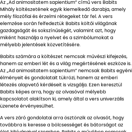
Az „Ad animositatem sapientium” című vers Babits
Mihály költészetének egyik kiemelkedő darabja, amely
mély filozófiai és érzelmi rétegeket tár fel. A vers
elemzése során felfedeztük Babits költői világának
gazdagságát és sokszínűségét, valamint azt, hogy
miként használja a nyelvet és a szimbólumokat a
mélyebb jelentések közvetítésére.
Babits számára a költészet nemcsak művészi kifejezés,
hanem az emberi lét és a világ megértésének eszköze is.
Az „Ad animositatem sapientium” nemcsak Babits egyéni
élményeit és gondolatait tükrözi, hanem az emberi
létezés alapvető kérdéseit is vizsgálja. Ezen keresztül
Babits képes arra, hogy az olvasóval mélyebb
kapcsolatot alakítson ki, amely által a vers univerzális
üzenete érvényesülhet.
A vers záró gondolatai arra ösztönzik az olvasót, hogy
továbbra is keresse a bölcsességet és bátorságot az
élet kihívásaival szemben. Babits e művében nemcsak