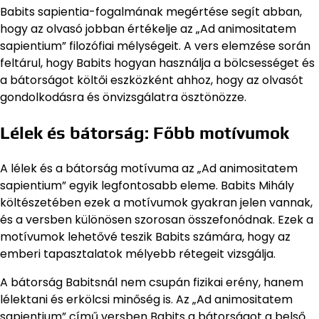
Babits sapientia-fogalmának megértése segít abban,
hogy az olvasó jobban értékelje az „Ad animositatem
sapientium” filozófiai mélységeit. A vers elemzése során
feltárul, hogy Babits hogyan használja a bölcsességet és
a bátorságot költői eszközként ahhoz, hogy az olvasót
gondolkodásra és önvizsgálatra ösztönözze.
Lélek és bátorság: Főbb motívumok
A lélek és a bátorság motívuma az „Ad animositatem
sapientium” egyik legfontosabb eleme. Babits Mihály
költészetében ezek a motívumok gyakran jelen vannak,
és a versben különösen szorosan összefonódnak. Ezek a
motívumok lehetővé teszik Babits számára, hogy az
emberi tapasztalatok mélyebb rétegeit vizsgálja.
A bátorság Babitsnál nem csupán fizikai erény, hanem
lélektani és erkölcsi minőség is. Az „Ad animositatem
sapientium” című versben Babits a bátorságot a belső