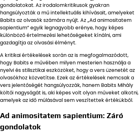
gondolatokat. Az irodalomkritikusok gyakran
hangsúlyozták a mű intellektuális kihívásait, amelyeket
Babits az olvasók számára nyújt. Az „Ad animositatem
sapientium” egyik legnagyobb erénye, hogy képes
különböző értelmezési lehetőségeket kínálni, ami
gazdagítja az olvasási élményt.
A kritikai értékelések során az is megfogalmazódott,
hogy Babits e művében milyen mesterien használja a
nyelvi és stilisztikai eszközöket, hogy a vers üzenetét az
olvasókhoz közvetítse. Ezek az értékelések nemcsak a
vers jelentőségét hangsúlyozzák, hanem Babits Mihály
költői nagyságát is, aki képes volt olyan műveket alkotni,
amelyek az idő múlásával sem veszítettek értékükből.
Ad animositatem sapientium: Záró
gondolatok