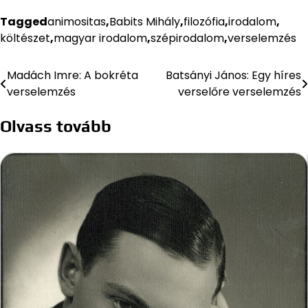
Tagged
animositas
,
Babits Mihály
,
filozófia
,
irodalom
,
költészet
,
magyar irodalom
,
szépirodalom
,
verselemzés
Madách Imre: A bokréta
Batsányi János: Egy híres
Bejegyzés
verselemzés
verselőre verselemzés
navigáció
Olvass tovább