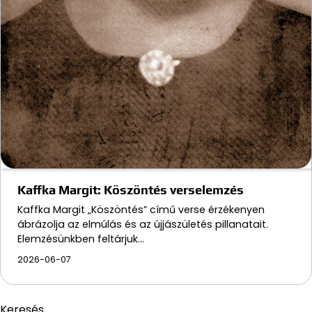
Kaffka Margit: Köszöntés verselemzés
Kaffka Margit „Köszöntés” című verse érzékenyen
ábrázolja az elmúlás és az újjászületés pillanatait.
Elemzésünkben feltárjuk…
2026-06-07
Keresés